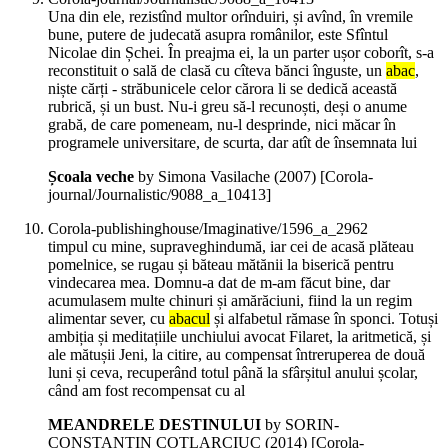
Una din ele, rezistînd multor orînduiri, și avînd, în vremile
bune, putere de judecată asupra românilor, este Sfîntul
Nicolae din Șchei. În preajma ei, la un parter ușor coborît, s-a
reconstituit o sală de clasă cu cîteva bănci înguste, un
abac
,
niște cărți - străbunicele celor cărora li se dedică această
rubrică, și un bust. Nu-i greu să-l recunoști, deși o anume
grabă, de care pomeneam, nu-l desprinde, nici măcar în
programele universitare, de scurta, dar atît de însemnata lui
Școala veche
by Simona Vasilache (
2007
)
[Corola-
journal/Journalistic/9088_a_10413]
Corola-publishinghouse/Imaginative/1596_a_2962
timpul cu mine, supraveghindumă, iar cei de acasă plăteau
pomelnice, se rugau și băteau mătănii la biserică pentru
vindecarea mea. Domnu-a dat de m-am făcut bine, dar
acumulasem multe chinuri și amărăciuni, fiind la un regim
alimentar sever, cu
abacul
și alfabetul rămase în sponci. Totuși
ambiția și meditațiile unchiului avocat Filaret, la aritmetică, și
ale mătușii Jeni, la citire, au compensat întreruperea de două
luni și ceva, recuperând totul până la sfârșitul anului școlar,
când am fost recompensat cu al
MEANDRELE DESTINULUI
by SORIN-
CONSTANTIN COTLARCIUC (
2014
)
[Corola-