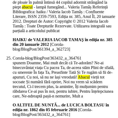
de ploaie în palmă întinsă 44 copilul adormit strângând la
piept
abacul
- lampă fumegând... Valeria Tamâș Referință
Bibliografica: haiku / Valeria Iacob Tamâș : Confluente
Literare, ISSN 2359-7593, Ediția nr. 385, Anul ÎI, 20 ianuarie
2012. Drepturi de Autor: Copyright © 2012 Valeria Iacob
Tamâș : Toate Drepturile Rezervate. Utilizarea integrală sau
parțială a articolului publicat
HAIKU de VALERIA IACOB TAMAŞ în ediţia nr. 385
din 20 ianuarie 2012
[Corola-
blog/BlogPost/361394_a_362723]
Corola-blog/BlogPost/363432_a_364761
spunem Doamne, Mai mult decât că Te-adorăm? Ne-ai
binecuvântat viața Cu pacea Ta, de-aceea stăm Plini de sfială,
cu smerenie În fața Ta, Preasfinte Tată Și Te rugăm să fii de-
apururi, Cu noi, să nu ne lași vreodată!
Abacul
vieții tot
socoate Și numără fără oprire, Noi nu vrem să scădem
trecutul, Ci-l trecem plus, la amintire, Îți mulțumim pentru
răbdarea Ce-ai pus în noi, pentru iubire, Pentru înțelepciunea
care, Ne-ndreaptă pașii-n nemurire, Mult a
O ALTFEL DE NUNTĂ... de LUCICA BOLTASU în
ediţia nr. 1862 din 05 februarie 2016
[Corola-
blog/BlogPost/363432_a_364761]