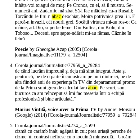
înhăța-voi toiagul de moș: Pe Cronos, cu el, să îl mustru. Se-
ntunecă ani. Zadarnic mă zbat Să-i fac mlădioși ca-n Rusalii;
Torcându-le firu-n
abac
deochiat, Moira potrivnică prea li-i. E
parcă-n invazii, cât nourii grei, Șocâții virtutea mi-au ros-o; Ca
mâine, ad-Dio, superbe femei Din Buftea, din Köln, din
Toboso... Decenii spre șapte-ndărăt mi-au rămas, Căznite în
febră
Poezie
by Gheorghe Azap (
2005
)
[Corola-
journal/Imaginative/11179_a_12504]
Corola-journal/Journalistic/77959_a_79284
de când lucrăm împreună și deja mă simt integrat. Asta și
pentru că, pe de o parte îi cunoșteam pe unii dintre ei, pe de
alta fiindcă anii de experiența în TV din departamentul promo
de la Prima sunt greu de calculat fara
abac
. Pe scurt, sunt
bucuros ca am reînceput să îmi fac meseria într-o echipă
profesionistă și bine articulată."
Marius Vintilă, voice-over la Prima TV
by Andrei Moisoiu
(Google) (
2014
)
[Corola-journal/Journalistic/77959_a_79284]
Corola-journal/Journalistic/4274_a_5599
cizmă cu carâmb înalt, agățată în cui; prea uriașă pereche de
cizme, în contrast nefiresc cu o locuință minusculă... Urcăm