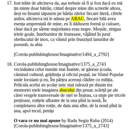
fost trăite de altcineva da, așa trebuie să fi și fost dacă eu mă
țin minte doar bătrân, citind despre mine din scrierile altora,
deși eu însumi săpasem pe hârtia zilelor fiecare literă, cifrele
anilor, altcineva mi le aduna pe
ABAC
, fiecare bilă avea
esența amprentată de mine, eu îi dădusem formă și culoare,
chiar dacă pe sârme majoritatea erau negre. Moșule, strigau
ielele goale, înnebunitor de frumoase, vâjâind în jurul
obeliscului de inox, ca vântul prin frunzișul lanurilor de
porumb, tu abia
[Corola-publishinghouse/Imaginative/1494_a_2792]
Corola-publishinghouse/Imaginative/1375_a_2743
vecinătatea celor numite mai Înainte, se găseau școala,
căminul cultural, grădinița și oficiul poștal, iar Sfatul Popular
unde locuiam și eu, Îm părțea aceeași clădire cu miliția.
Pelicula acelui an școlar unic mai rulează pe dinain tea
memoriei mele imaginea
abacului
din penar, scăriță pe ale
cărei vergele transversale de oțel se Înșirau, ca niște pie tricele
prețioase, rotițele albastre de la una pînă la nouă, În
completarea altor rotițe, de data asta albe, de la nouă pînă la
una, apoi tocul, penița
O vara ce nu mai apune
by Radu Segiu Ruba (
2014
)
[Corola-publishinghouse/Imaginative/1375_a_2743]