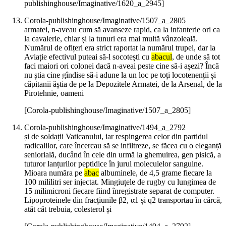
publishinghouse/Imaginative/1620_a_2945]
Corola-publishinghouse/Imaginative/1507_a_2805
armatei, n-aveau cum să avanseze rapid, ca la infanterie ori ca
la cavalerie, chiar și la tunuri era mai multă vânzoleală.
Numărul de ofițeri era strict raportat la numărul trupei, dar la
Aviație efectivul puteai să-l socotești cu
abacul
, de unde să tot
faci maiori ori colonei dacă n-aveai peste cine să-i așezi? Încă
nu știa cine gîndise să-i adune la un loc pe toți locotenenții și
căpitanii ăștia de pe la Depozitele Armatei, de la Arsenal, de la
Pirotehnie, oameni
[Corola-publishinghouse/Imaginative/1507_a_2805]
Corola-publishinghouse/Imaginative/1494_a_2792
și de soldații Vaticanului, iar respingerea celor din partidul
radicalilor, care încercau să se infiltreze, se făcea cu o eleganță
seniorială, ducând în cele din urmă la ghemuirea, gen pisică, a
tuturor lanțurilor peptidice în jurul moleculelor sanguine.
Mioara număra pe
abac
albuminele, de 4,5 grame fiecare la
100 mililitri ser injectat. Mingiuțele de rugby cu lungimea de
15 milimicroni fiecare fiind înregistrate separat de computer.
Lipoproteinele din fracțiunile β2, α1 și q2 transportau în cârcă,
atât cât trebuia, colesterol și