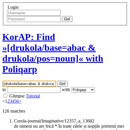
Login
Go!
KorAP: Find
»[drukola/base=abac &
drukola/pos=noun]« with
Poliqarp
Go!
in
with
Glimpse
Tutorial
<
1
2
3
4
5
6
>
126
matches
Corola-journal/Imaginative/12357_a_13682
de nimeni nu are frică * în toate zilele și nopțile prietenii mei