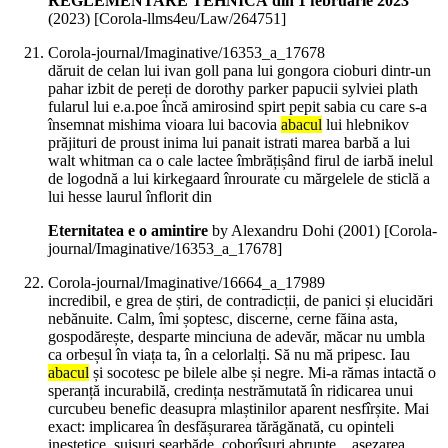
REGLEMENTARE TEHNICĂ din 1 februarie 2023
(
2023
)
[Corola-llms4eu/Law/264751]
Corola-journal/Imaginative/16353_a_17678
dăruit de celan lui ivan goll pana lui gongora cioburi dintr-un
pahar izbit de pereți de dorothy parker papucii sylviei plath
fularul lui e.a.poe încă amirosind spirt pepit sabia cu care s-a
însemnat mishima vioara lui bacovia
abacul
lui hlebnikov
prăjituri de proust inima lui panait istrati marea barbă a lui
walt whitman ca o cale lactee îmbrățișând firul de iarbă inelul
de logodnă a lui kirkegaard înrourate cu mărgelele de sticlă a
lui hesse laurul înflorit din
Eternitatea e o amintire
by Alexandru Dohi (
2001
)
[Corola-
journal/Imaginative/16353_a_17678]
Corola-journal/Imaginative/16664_a_17989
incredibil, e grea de știri, de contradicții, de panici și elucidări
nebănuite. Calm, îmi șoptesc, discerne, cerne făina asta,
gospodărește, desparte minciuna de adevăr, măcar nu umbla
ca orbeșul în viața ta, în a celorlalți. Să nu mă pripesc. Iau
abacul
și socotesc pe bilele albe și negre. Mi-a rămas intactă o
speranță incurabilă, credința nestrămutată în ridicarea unui
curcubeu benefic deasupra mlaștinilor aparent nesfîrșite. Mai
exact: implicarea în desfășurarea tărăgănată, cu opinteli
inestetice, suișuri searbăde, coborîșuri abrupte... așezarea