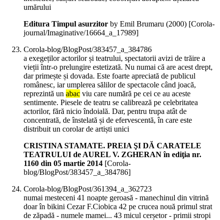
umărului
Editura Timpul asurzitor
by Emil Brumaru (
2000
)
[Corola-
journal/Imaginative/16664_a_17989]
Corola-blog/BlogPost/383457_a_384786
a exegeților actorilor și teatrului, spectatorii avizi de trăire a
vieții într-o prelungire estetizată. Nu numai că are acest drept,
dar primește și dovada. Este foarte apreciată de publicul
românesc, iar umplerea sălilor de spectacole când joacă,
reprezintă un
abac
viu care numără pe cei ce au aceste
sentimente. Piesele de teatru se calibrează pe celebritatea
actorilor, fără nicio îndoială. Dar, pentru trupa atât de
concentrată, de înstelată și de efervescentă, în care este
distribuit un corolar de artiști unici
CRISTINA STAMATE. PREIA ŞI DĂ CARATELE
TEATRULUI de AUREL V. ZGHERAN în ediţia nr.
1160 din 05 martie 2014
[Corola-
blog/BlogPost/383457_a_384786]
Corola-blog/BlogPost/361394_a_362723
numai mesteceni 41 noapte geroasă - manechinul din vitrină
doar în bikini Cezar F.Ciobica 42 pe crucea nouă primul strat
de zăpadă - numele mamei... 43 micul cerșetor - primii stropi