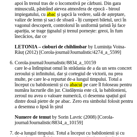
apoi în trenul tras de o locomotivă pe cărbuni. Din gara
minusculă, păstrând aievea atmosfera de epocă - biroul
impiegatului, cu
abac
și șapcă la vedere, sală de așteptare,
valize de lemn și saci de sfoară - îți cumperi biletul, urci în
vagonul descoperit, controlorul în uniformă țaristă își face
apariția, se trage țignalul și trenul pornește: greoi, în fum
înecăcios, dar ce
LETONIA – cioburi de chihlimbar
by Luminița Voina-
Răuț (
2012
)
[Corola-journal/Journalistic/4274_a_5599]
Corola-journal/Journalistic/8834_a_10159
care le-a întîmpinat omul în strădania de a da un sens concret
zeroului și infinitului, dar și cortegiul de victorii, nu prea
multe, pe care le-a repurtat de-a lungul timpului. Totul a
început cu babilonienii și cu
abacul
pe care îl foloseau pentru
număra lucrurile din jur. Ciudățenia este că, la babilonieni,
zeroul nu avea o valoare numerică, ci desemna spațiul gol
dintre două pietre de pe abac. Zero era simbolul folosit pentru
a desemna o lipsă în șirul
Numere de temut
by Sorin Lavric (
2008
)
[Corola-
journal/Journalistic/8834_a_10159]
de-a lungul timpului. Totul a început cu babilonienii și cu