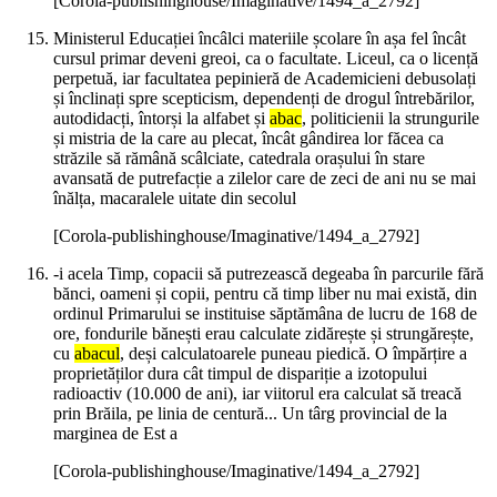
[Corola-publishinghouse/Imaginative/1494_a_2792]
Ministerul Educației încâlci materiile școlare în așa fel încât
cursul primar deveni greoi, ca o facultate. Liceul, ca o licență
perpetuă, iar facultatea pepinieră de Academicieni debusolați
și înclinați spre scepticism, dependenți de drogul întrebărilor,
autodidacți, întorși la alfabet și
abac
, politicienii la strungurile
și mistria de la care au plecat, încât gândirea lor făcea ca
străzile să rămână scâlciate, catedrala orașului în stare
avansată de putrefacție a zilelor care de zeci de ani nu se mai
înălța, macaralele uitate din secolul
[Corola-publishinghouse/Imaginative/1494_a_2792]
-i acela Timp, copacii să putrezească degeaba în parcurile fără
bănci, oameni și copii, pentru că timp liber nu mai există, din
ordinul Primarului se instituise săptămâna de lucru de 168 de
ore, fondurile bănești erau calculate zidărește și strungărește,
cu
abacul
, deși calculatoarele puneau piedică. O împărțire a
proprietăților dura cât timpul de dispariție a izotopului
radioactiv (10.000 de ani), iar viitorul era calculat să treacă
prin Brăila, pe linia de centură... Un târg provincial de la
marginea de Est a
[Corola-publishinghouse/Imaginative/1494_a_2792]