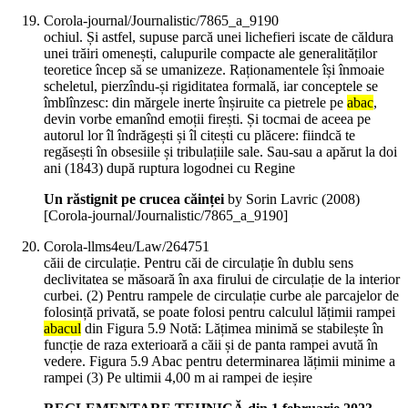
Corola-journal/Journalistic/7865_a_9190
ochiul. Și astfel, supuse parcă unei lichefieri iscate de căldura
unei trăiri omenești, calupurile compacte ale generalităților
teoretice încep să se umanizeze. Raționamentele își înmoaie
scheletul, pierzîndu-și rigiditatea formală, iar conceptele se
îmblînzesc: din mărgele inerte înșiruite ca pietrele pe
abac
,
devin vorbe emanînd emoții firești. Și tocmai de aceea pe
autorul lor îl îndrăgești și îl citești cu plăcere: fiindcă te
regăsești în obsesiile și tribulațiile sale. Sau-sau a apărut la doi
ani (1843) după ruptura logodnei cu Regine
Un răstignit pe crucea căinței
by Sorin Lavric (
2008
)
[Corola-journal/Journalistic/7865_a_9190]
Corola-llms4eu/Law/264751
căii de circulație. Pentru căi de circulație în dublu sens
declivitatea se măsoară în axa firului de circulație de la interior
curbei. (2) Pentru rampele de circulație curbe ale parcajelor de
folosință privată, se poate folosi pentru calculul lățimii rampei
abacul
din Figura 5.9 Notă: Lățimea minimă se stabilește în
funcție de raza exterioară a căii și de panta rampei avută în
vedere. Figura 5.9 Abac pentru determinarea lățimii minime a
rampei (3) Pe ultimii 4,00 m ai rampei de ieșire