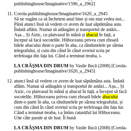
publishinghouse/Imaginative/1596_a_2962]
Corola-publishinghouse/Imaginative/1620_a_2945
Să ne rugăm ca să încheiem anul bine și om mai vedea noi...
Până atunci însă să vedem ce avem de luat săptămâna asta.
Îndată aflăm. Numai să adăugăm și transportul de astăzi...
Așa... Și Aizic, cu plaivasul în mână și
abacul
în față, a
început să facă socotelile. Hliboceanu privea cum zboară
bilele abacului dintr-o parte în alta, ca rândunelele pe sârma
telegrafului, și cum din când în când ovreiul scria pe
terfeloaga din fața lui. Când a terminat treaba, i-
LA CRÂŞMA DIN DRUM
by Vasile Ilucă (
2008
)
[Corola-
publishinghouse/Imaginative/1620_a_2945]
atunci însă să vedem ce avem de luat săptămâna asta. Îndată
aflăm. Numai să adăugăm și transportul de astăzi... Așa... Și
Aizic, cu plaivasul în mână și abacul în față, a început să facă
socotelile. Hliboceanu privea cum zboară bilele
abacului
dintr-o parte în alta, ca rândunelele pe sârma telegrafului, și
cum din când în când ovreiul scria pe terfeloaga din fața lui.
Când a terminat treaba, i-a întins catastiful lui Hliboceanu.
Uite câte parale ai de luat. Îi bună
LA CRÂŞMA DIN DRUM
by Vasile Ilucă (
2008
)
[Corola-