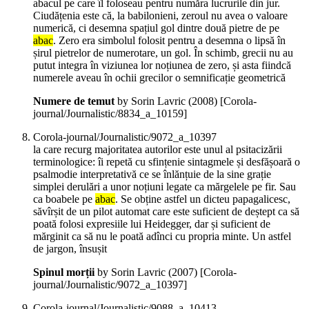
abacul pe care îl foloseau pentru număra lucrurile din jur.
Ciudățenia este că, la babilonieni, zeroul nu avea o valoare
numerică, ci desemna spațiul gol dintre două pietre de pe
abac
. Zero era simbolul folosit pentru a desemna o lipsă în
șirul pietrelor de numerotare, un gol. În schimb, grecii nu au
putut integra în viziunea lor noțiunea de zero, și asta fiindcă
numerele aveau în ochii grecilor o semnificație geometrică
Numere de temut
by Sorin Lavric (
2008
)
[Corola-
journal/Journalistic/8834_a_10159]
Corola-journal/Journalistic/9072_a_10397
la care recurg majoritatea autorilor este unul al psitacizării
terminologice: îi repetă cu sfințenie sintagmele și desfășoară o
psalmodie interpretativă ce se înlănțuie de la sine grație
simplei derulări a unor noțiuni legate ca mărgelele pe fir. Sau
ca boabele pe
abac
. Se obține astfel un dicteu papagalicesc,
săvîrșit de un pilot automat care este suficient de deștept ca să
poată folosi expresiile lui Heidegger, dar și suficient de
mărginit ca să nu le poată adînci cu propria minte. Un astfel
de jargon, însușit
Spinul morții
by Sorin Lavric (
2007
)
[Corola-
journal/Journalistic/9072_a_10397]
Corola-journal/Journalistic/9088_a_10413