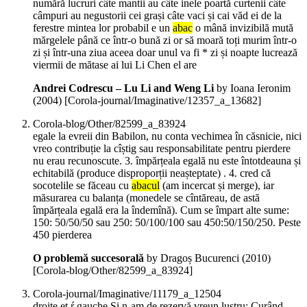
numără lucruri câte mantii au câte inele poartă curtenii câte
câmpuri au negustorii cei grași câte vaci și cai văd ei de la
ferestre mintea lor probabil e un
abac
o mână invizibilă mută
mărgelele până ce într-o bună zi or să moară toți murim într-o
zi și într-una ziua aceea doar unul va fi * zi și noapte lucrează
viermii de mătase ai lui Li Chen el are
Andrei Codrescu – Lu Li and Weng Li
by Ioana Ieronim
(
2004
)
[Corola-journal/Imaginative/12357_a_13682]
Corola-blog/Other/82599_a_83924
egale la evreii din Babilon, nu conta vechimea în căsnicie, nici
vreo contribuție la cîștig sau responsabilitate pentru pierdere
nu erau recunoscute. 3. împărțeala egală nu este întotdeauna și
echitabilă (produce disproporții neașteptate) . 4. cred că
socotelile se făceau cu
abacul
(am incercat și merge), iar
măsurarea cu balanța (monedele se cîntăreau, de astă
împărțeala egală era la îndemînă). Cum se împart alte sume:
150: 50/50/50 sau 250: 50/100/100 sau 450:50/150/250. Peste
450 pierderea
O problemă succesorală
by Dragoș Bucurenci (
2010
)
[Corola-blog/Other/82599_a_83924]
Corola-journal/Imaginative/11179_a_12504
droite et ŕ gauche Și n-am de rezervă vreun lustru; Curând