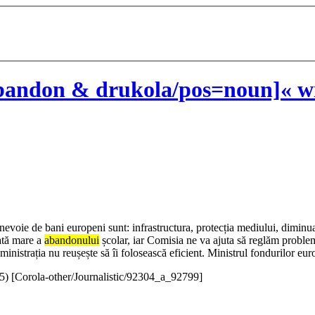
bandon & drukola/pos=noun]« wi
oie de bani europeni sunt: infrastructura, protecția mediului, diminuare
rată mare a
abandonului
școlar, iar Comisia ne va ajuta să reglăm proble
inistrația nu reușește să îi folosească eficient. Ministrul fondurilor e
5
)
[Corola-other/Journalistic/92304_a_92799]