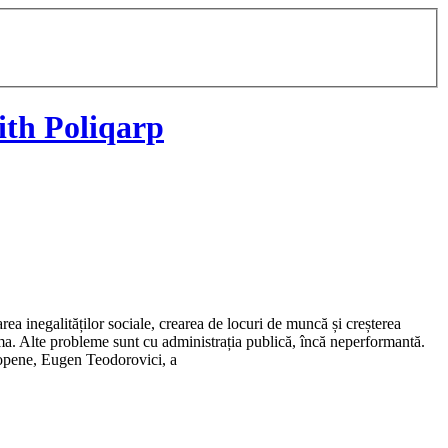
th Poliqarp
a inegalităților sociale, crearea de locuri de muncă și creșterea
ma. Alte probleme sunt cu administrația publică, încă neperformantă.
uropene, Eugen Teodorovici, a