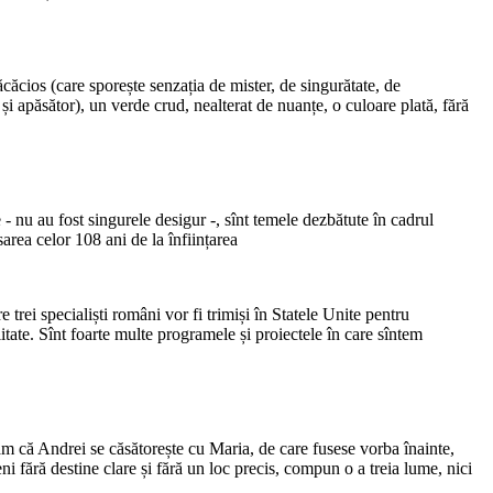
ăcăcios (care sporește senzația de mister, de singurătate, de
 și apăsător), un verde crud, nealterat de nuanțe, o culoare plată, fără
 - nu au fost singurele desigur -, sînt temele dezbătute în cadrul
area celor 108 ani de la înființarea
re trei specialiști români vor fi trimiși în Statele Unite pentru
itate. Sînt foarte multe programele și proiectele în care sîntem
flăm că Andrei se căsătorește cu Maria, de care fusese vorba înainte,
ni fără destine clare și fără un loc precis, compun o a treia lume, nici