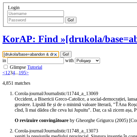
Login
Go!
KorAP: Find »[drukola/base=a
Go!
in
with
Glimpse
Tutorial
<
1
2
3
4
...
195
>
4,851
matches
Corola-journal/Journalistic/11744_a_13069
Occident, a Bisericii Greco-Catolice, a social-democrației, lans
grosiere. Lipsită fie și de o minimă valoare literară, "ŤAna Roș
cînd, îi mai dădea cîte ceva lui Jupuitu". Dar, ca să zicem așa, 
O revizuire convingătoare
by Gheorghe Grigurcu (
2005
)
[Co
Corola-journal/Journalistic/11748_a_13073
veniți la presiunile mediului provincial. Singura invenție în con