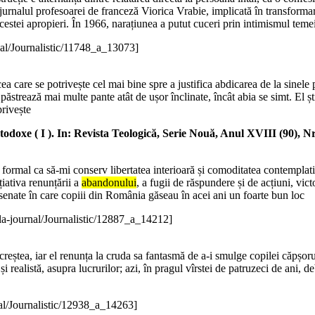
i jurnalul profesoarei de franceză Viorica Vrabie, implicată în transformar
estei apropieri. În 1966, narațiunea a putut cuceri prin intimismul teme
al/Journalistic/11748_a_13073]
ea care se potrivește cel mai bine spre a justifica abdicarea de la sinele
păstrează mai multe pante atât de ușor înclinate, încât abia se simt. El ș
privește
ortodoxe ( I ). In: Revista Teologică, Serie Nouă, Anul XVIII (90), Nr
ormal ca să-mi conserv libertatea interioară și comoditatea contemplativ
țiativa renunțării a
abandonului
, a fugii de răspundere și de acțiuni, vic
enate în care copiii din România găseau în acei ani un foarte bun loc
la-journal/Journalistic/12887_a_14212]
tea, iar el renunța la cruda sa fantasmă de a-i smulge copilei căpșorul e
și realistă, asupra lucrurilor; azi, în pragul vîrstei de patruzeci de ani, d
al/Journalistic/12938_a_14263]