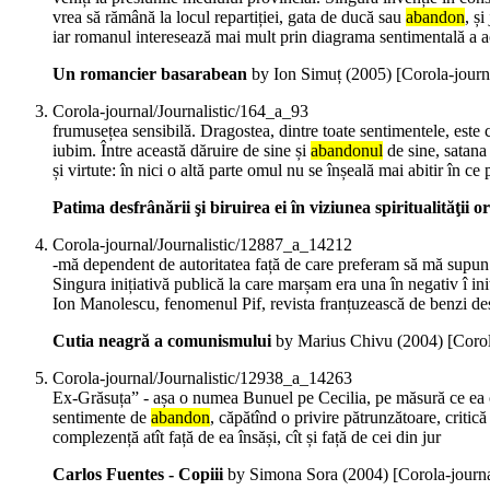
vrea să rămână la locul repartiției, gata de ducă sau
abandon
, ș
iar romanul interesează mai mult prin diagrama sentimentală a ac
Un romancier basarabean
by Ion Simuț (
2005
)
[Corola-journ
Corola-journal/Journalistic/164_a_93
frumusețea sensibilă. Dragostea, dintre toate sentimentele, este c
iubim. Între această dăruire de sine și
abandonul
de sine, satana 
și virtute: în nici o altă parte omul nu se înșeală mai abitir în ce 
Patima desfrânării şi biruirea ei în viziunea spiritualităţii 
Corola-journal/Journalistic/12887_a_14212
-mă dependent de autoritatea față de care preferam să mă supun f
Singura inițiativă publică la care marșam era una în negativ î ini
Ion Manolescu, fenomenul Pif, revista franțuzească de benzi des
Cutia neagră a comunismului
by Marius Chivu (
2004
)
[Coro
Corola-journal/Journalistic/12938_a_14263
Ex-Grăsuța” - așa o numea Bunuel pe Cecilia, pe măsură ce ea creș
sentimente de
abandon
, căpătînd o privire pătrunzătoare, critică 
complezență atît față de ea însăși, cît și față de cei din jur
Carlos Fuentes - Copiii
by Simona Sora (
2004
)
[Corola-journ