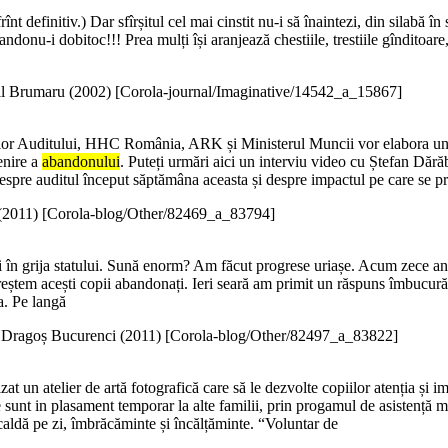
rînt definitiv.) Dar sfîrșitul cel mai cinstit nu-i să înaintezi, din silabă în
andonu-i dobitoc!!! Prea mulți își aranjează chestiile, trestiile gînditoare,
l Brumaru (
2002
)
[Corola-journal/Imaginative/14542_a_15867]
lor Auditului, HHC România, ARK și Ministerul Muncii vor elabora un plan
enire a
abandonului
. Puteți urmări aici un interviu video cu Ștefan Dăr
 despre auditul început săptămâna aceasta și despre impactul pe care se 
(
2011
)
[Corola-blog/Other/82469_a_83794]
i în grija statului. Sună enorm? Am făcut progrese uriașe. Acum zece an
reștem acești copii abandonați. Ieri seară am primit un răspuns îmbucură
a. Pe langă
Dragoș Bucurenci (
2011
)
[Corola-blog/Other/82497_a_83822]
t un atelier de artă fotografică care să le dezvolte copiilor atenția și i
 sunt in plasament temporar la alte familii, prin progamul de asistență ma
 caldă pe zi, îmbrăcăminte și încălțăminte. “Voluntar de