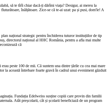
 silabă, să te tîrîi chiar dacă-ți dărîmi viața? Desigur, ai mereu la
 fluturătoare, înălțătoare. Zice-se că te-ai uzat: pa și pusi, dom'le! A
 național strategic pentru închiderea tuturor instituțiilor de tip
ăbuș, directorul național al HHC România, pentru a afla mai multe
preconizează că
i erau peste 100 de mii. Că suntem una dintre țările cu cea mai mare
tor la această întrebare foarte gravă în cadrul unui eveniment găzduit
maginația. Fundația Edelweiss susține copiii care provin din familii
ternala. Atât preșcolarii, cât și școlarii beneficiază de un program