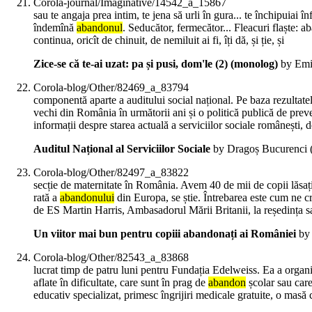
Corola-journal/Imaginative/14542_a_15867
sau te angaja prea intim, te jena să urli în gura... te închipuiai înf
îndemînă
abandonul
. Seducător, fermecător... Fleacuri flaște: ab
continua, oricît de chinuit, de nemiluit ai fi, îți dă, și ție, și
Zice-se că te-ai uzat: pa și pusi, dom'le (2) (monolog)
by Emi
Corola-blog/Other/82469_a_83794
componentă aparte a auditului social național. Pe baza rezultate
vechi din România în următorii ani și o politică publică de prev
informații despre starea actuală a serviciilor sociale românești,
Auditul Național al Serviciilor Sociale
by Dragoș Bucurenci 
Corola-blog/Other/82497_a_83822
secție de maternitate în România. Avem 40 de mii de copii lăsaț
rată a
abandonului
din Europa, se știe. Întrebarea este cum ne c
de ES Martin Harris, Ambasadorul Mării Britanii, la reședința s
Un viitor mai bun pentru copiii abandonați ai României
by 
Corola-blog/Other/82543_a_83868
lucrat timp de patru luni pentru Fundația Edelweiss. Ea a organiza
aflate în dificultate, care sunt în prag de
abandon
școlar sau care
educativ specializat, primesc îngrijiri medicale gratuite, o masă