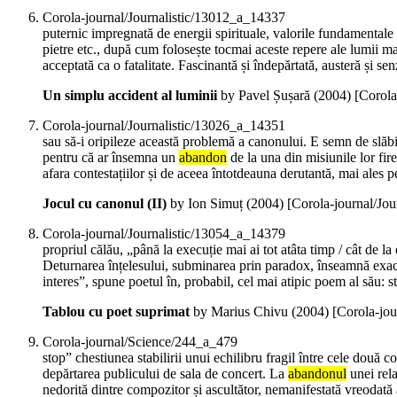
Corola-journal/Journalistic/13012_a_14337
puternic impregnată de energii spirituale, valorile fundamentale -
pietre etc., după cum folosește tocmai aceste repere ale lumii ma
acceptată ca o fatalitate. Fascinantă și îndepărtată, austeră și s
Un simplu accident al luminii
by Pavel Șușară (
2004
)
[Corola
Corola-journal/Journalistic/13026_a_14351
sau să-i oripileze această problemă a canonului. E semn de slăbici
pentru că ar însemna un
abandon
de la una din misiunile lor fire
afara contestațiilor și de aceea întotdeauna derutantă, mai ales 
Jocul cu canonul (II)
by Ion Simuț (
2004
)
[Corola-journal/Jo
Corola-journal/Journalistic/13054_a_14379
propriul călău, „până la execuție mai ai tot atâta timp / cât de 
Deturnarea înțelesului, subminarea prin paradox, înseamnă exa
interes”, spune poetul în, probabil, cel mai atipic poem al său: s
Tablou cu poet suprimat
by Marius Chivu (
2004
)
[Corola-jou
Corola-journal/Science/244_a_479
stop” chestiunea stabilirii unui echilibru fragil între cele două
depărtarea publicului de sala de concert. La
abandonul
unei rela
nedorită dintre compozitor și ascultător, nemanifestată vreodată a