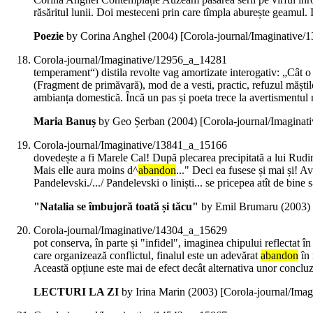
răsăritul lunii. Doi mesteceni prin care tîmpla aburește geamul.
Poezie
by Corina Anghel (
2004
)
[Corola-journal/Imaginative
Corola-journal/Imaginative/12956_a_14281
temperament“) distila revolte vag amortizate interogativ: „Cât 
(Fragment de primăvară), mod de a vesti, practic, refuzul măștilo
ambianța domestică. Încă un pas și poeta trece la avertismentul 
Maria Banuș
by Geo Șerban (
2004
)
[Corola-journal/Imagina
Corola-journal/Imaginative/13841_a_15166
dovedește a fi Marele Cal! După plecarea precipitată a lui Rudin,
Mais elle aura moins d^
abandon
..." Deci ea fusese și mai și! 
Pandelevski./.../ Pandelevski o liniști... se pricepea atît de bine
"Natalia se îmbujoră toată și tăcu"
by Emil Brumaru (
2003
)
Corola-journal/Imaginative/14304_a_15629
pot conserva, în parte și "infidel", imaginea chipului reflectat 
care organizează conflictul, finalul este un adevărat
abandon
în 
Această opțiune este mai de efect decât alternativa unor concluzi
LECTURI LA ZI
by Irina Marin (
2003
)
[Corola-journal/Ima