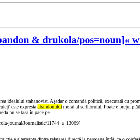
bandon & drukola/pos=noun]« wi
area idealului stahanovist. Așadar o comandă politică, executată cu promp
culețť este expresia
abandonului
moral al scriitorului. Poate e prețul plă
Preda nu se lasă în pace pe
rola-journal/Journalistic/11744_a_13069]
strucție e alternanța dintre relatarea directă la persoana întâi, ca o con