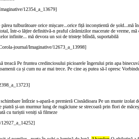
/Imaginative/12354_a_13679]
i se părea tulburătoare orice mișcare...orice fiță inconștientă de șold...m
otal, într-o lățire definitivă-n praful cărămizilor macerate de vreme, mă 
or infinite... mă devora un soi de tristețe blîndă, suportabilă
Corola-journal/Imaginative/12673_a_13998]
 treacă Pe fruntea credinciosului picioarele îngerului prin apa binecuvân
 oamenii ca și cum nu ar mai trece. Pe cine aș putea să-l opresc Vorbin
/12398_a_13723]
în schimbare întîrzie s-apară-n premieră Cisnădioara Pe un munte izolat de
e piatră și-un murmur lung de rugăciune se strecoară prin flori de măceș 
tă cu turiștii veniți să filmeze
ve/12927_a_14252]
it al pomilor - purta în ochi o lumină de lună.
Abandon
O ghilotină a f