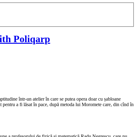
th Poliqarp
titudine într-un atelier în care se putea opera doar cu șabloane
tit pentru a fi lăsat în pace, după metoda lui Moromete care, din cînd în
fesiune a profesorului de fizică și matematică Radu Negrescu, care nu