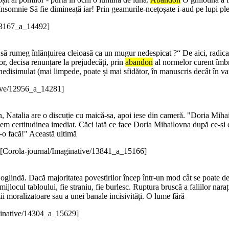
 Insomnie Să fie dimineață iar! Prin geamurile-ncețoșate i-aud pe lupi p
/13167_a_14492]
o să rumeg înlănțuirea cleioasă ca un mugur nedespicat ?“ De aici, radic
r, decisa renunțare la prejudecăți, prin
abandon
al normelor curent îmbr
nedisimulat (mai limpede, poate și mai sfidător, în manuscris decât în va
tive/12956_a_14281]
 Natalia are o discuție cu maică-sa, apoi iese din cameră. "Doria Mihail
Avem certitudinea imediat. Căci iată ce face Doria Mihailovna după ce-și 
 s-o facă!" Această ultimă
[Corola-journal/Imaginative/13841_a_15166]
în oglindă. Dacă majoritatea povestirilor încep într-un mod cât se poate d
mijlocul tabloului, fie straniu, fie burlesc. Ruptura bruscă a faliilor na
i moralizatoare sau a unei banale incisivități. O lume fără
ginative/14304_a_15629]