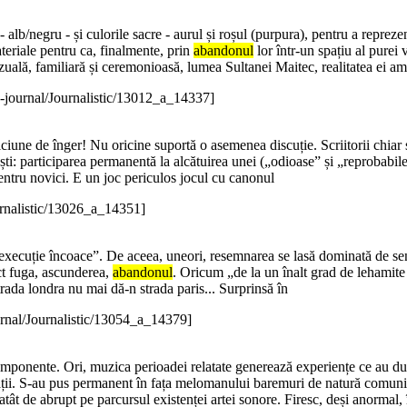
 alb/negru - și culorile sacre - aurul și roșul (purpura), pentru a repreze
teriale pentru ca, finalmente, prin
abandonul
lor într-un spațiu al purei 
enzuală, familiară și ceremonioasă, lumea Sultanei Maitec, realitatea ei a
-journal/Journalistic/13012_a_14337]
une de înger! Nu oricine suportă o asemenea discuție. Scriitorii chiar se 
ști: participarea permanentă la alcătuirea unei („odioase” și „reprobabile”)
pentru novici. E un joc periculos jocul cu canonul
urnalistic/13026_a_14351]
la execuție încoace”. De aceea, uneori, resemnarea se lasă dominată de sen
ct fuga, ascunderea,
abandonul
. Oricum „de la un înalt grad de lehamite î
trada londra nu mai dă-n strada paris... Surprinsă în
rnal/Journalistic/13054_a_14379]
 componente. Ori, muzica perioadei relatate generează experiențe ce au du
ții. S-au pus permanent în fața melomanului baremuri de natură comunica
tât de abrupt pe parcursul existenței artei sonore. Firesc, deși anormal, î