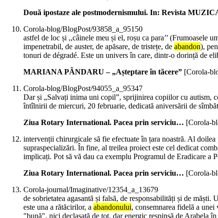
Două ipostaze ale postmodernismului. In: Revista MUZIC
Corola-blog/BlogPost/93858_a_95150
astfel de loc și ,,câinele meu și el, roșu ca para’’ (Frumoasele u
impenetrabil, de auster, de apăsare, de tristețe, de
abandon
), pen
tonuri de dégradé. Este un univers în care, dintr-o dorință de eli
MARIANA PÂNDARU – „Așteptare în tăcere”
[Corola-b
Corola-blog/BlogPost/94055_a_95347
Dar și „Salvați inima uni copil”, sprijinirea copiilor cu autism,
întîlnirii de miercuri, 20 februarie, dedicată aniversării de sîm
Ziua Rotary International. Pacea prin serviciu…
[Corola-b
intervenții chirurgicale să fie efectuate în țara noastră. Al doilea 
supraspecializări. În fine, al treilea proiect este cel dedicat comb
implicați. Pot să vă dau ca exemplu Programul de Eradicare a Polio
Ziua Rotary International. Pacea prin serviciu…
[Corola-b
Corola-journal/Imaginative/12354_a_13679
de sobrietatea agasantă și falsă, de responsabilități și de măști.
este una a rătăcirilor, a
abandonului
, consemnarea fidelă a unei v
"bună", nici declasată de tot, dar energic respinsă de Arabela î