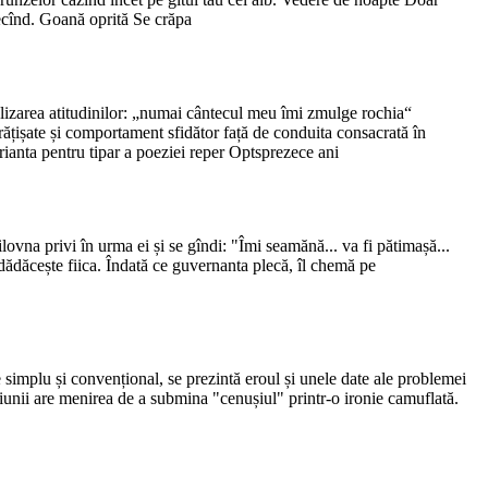
lecînd. Goană oprită Se crăpa
alizarea atitudinilor: „numai cântecul meu îmi zmulge rochia“
ățișate și comportament sfidător față de conduita consacrată în
rianta pentru tipar a poeziei reper Optsprezece ani
ovna privi în urma ei și se gîndi: "Îmi seamănă... va fi pătimașă...
dădăcește fiica. Îndată ce guvernanta plecă, îl chemă pe
e simplu și convențional, se prezintă eroul și unele date ale problemei
rațiunii are menirea de a submina "cenușiul" printr-o ironie camuflată.