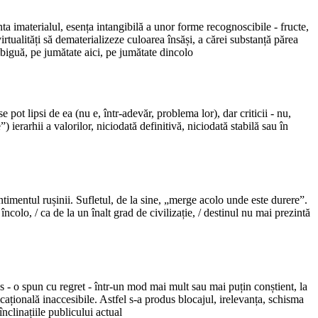
nta imaterialul, esența intangibilă a unor forme recognoscibile - fructe,
virtualități să dematerializeze culoarea însăși, a cărei substanță părea
mbiguă, pe jumătate aici, pe jumătate dincolo
pot lipsi de ea (nu e, într-adevăr, problema lor), dar criticii - nu,
 ierarhii a valorilor, niciodată definitivă, niciodată stabilă sau în
timentul rușinii. Sufletul, de la sine, „merge acolo unde este durere”.
ncolo, / ca de la un înalt grad de civilizație, / destinul nu mai prezintă
s - o spun cu regret - într-un mod mai mult sau mai puțin conștient, la
țională inaccesibile. Astfel s-a produs blocajul, irelevanța, schisma
nclinațiile publicului actual