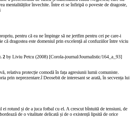
ea mentalităților învechite. Între ei se înfiripă o poveste de dragoste,
i
 propriu, pentru că ea ne împinge să ne jertfim pentru cei pe care-i
tie că dragostea este domeniul prin excelență al confuziilor între viciu
. 2
by Liviu Petcu (
2008
)
[Corola-journal/Journalistic/164_a_93]
ă, relativa protecție comodă în fața agresiunii lumii comuniste.
toria prin neprezentare.î Deosebit de interesant se arată, în secvența lui
i rotund și de a juca fotbal cu el. A crescut bîntuită de tensiuni, de
ebordează de o vitalitate delicată și de o existență lipsită de orice