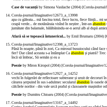
Case de vacanță
by Simona Vasilache (
2004
)
[Corola-journal
Corola-journal/Imaginative/12673_a_13998
apa cu găleata... mă fascina totul, fiece lucru, fiece ființă... m
ceapă verde... de motănăraia visînd în neștire , într-un
abandon
t
jumătate din balamale, bălăbănindu-se-n aerul alb al după amiezel
Afară să se topească întunericul...
by Emil Brumaru (
2004
)
[
Corola-journal/Imaginative/12398_a_13723
Până în noapte, până în zori, Ca mirosul busuiocului când face să
fier? Dar când aceasta s-a întâmplat Ca
abandon
și piatră? Trec
încă să îmbrac, Să semăn și eu a
Poezie
by Miron Kiropol (
2004
)
[Corola-journal/Imaginative
Corola-journal/Imaginative/12927_a_14252
vechi în fulgerări de reflectoare subterane și uruit de decoruri 
cărarea șerpuind în sus i-adulmec secularul
abandon
în oasele d
călcîiele norilor - din vale urcă praful și claxoanele mașinilor oda
Poezie
by Dumitru Chioaru (
2004
)
[Corola-journal/Imaginati
Corola-journal/Imaginative/13167_a_14492
Corina Anghel Contemplație Auzeam pasărea serii pe vîrful înroș