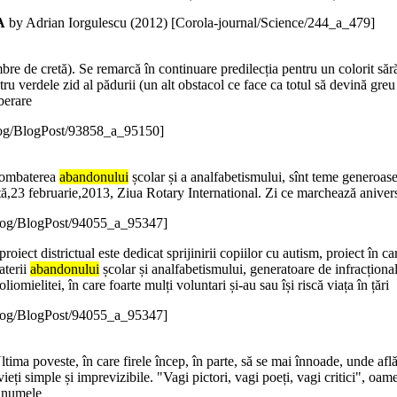
A
by Adrian Iorgulescu (
2012
)
[Corola-journal/Science/244_a_479]
mbre de cretă). Se remarcă în continuare predilecția pentru un colorit săr
tru verdele zid al pădurii (un alt obstacol ce face ca totul să devină greu
berare
log/BlogPost/93858_a_95150]
 combaterea
abandonului
școlar și a analfabetismului, sînt teme generoase
bătă,23 februarie,2013, Ziua Rotary International. Zi ce marchează anivers
log/BlogPost/94055_a_95347]
proiect districtual este dedicat sprijinirii copiilor cu autism, proiect în ca
aterii
abandonului
școlar și analfabetismului, generatoare de infracțional
mielitei, în care foarte mulți voluntari și-au sau își riscă viața în țări
log/BlogPost/94055_a_95347]
 Ultima poveste, în care firele încep, în parte, să se mai înnoade, unde a
ieți simple și imprevizibile. "Vagi pictori, vagi poeți, vagi critici", oame
n numele