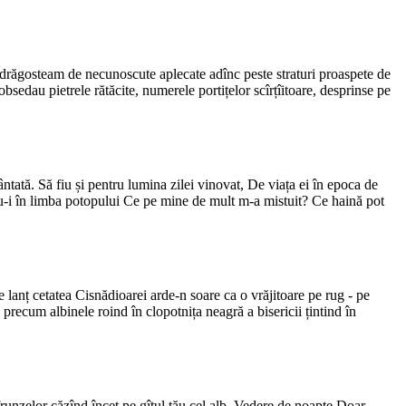
ă îndrăgosteam de necunoscute aplecate adînc peste straturi proaspete de
obsedau pietrele rătăcite, numerele portițelor scîrțîitoare, desprinse pe
tată. Să fiu și pentru lumina zilei vinovat, De viața ei în epoca de
du-i în limba potopului Ce pe mine de mult m-a mistuit? Ce haină pot
 lanț cetatea Cisnădioarei arde-n soare ca o vrăjitoare pe rug - pe
precum albinele roind în clopotnița neagră a bisericii țintind în
runzelor căzînd încet pe gîtul tău cel alb. Vedere de noapte Doar