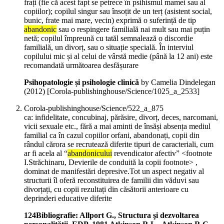
frați (fie că acest fapt se petrece în psihismul mamei sau al
copiilor); copilul singur sau însoțit de un terț (asistent social,
bunic, frate mai mare, vecin) exprimă o suferință de tip
abandonic
sau o respingere familială nai mult sau mai puțin
netă; copilul împreună cu tatăl semnalează o discordie
familială, un divorț, sau o situație specială. În interviul
copilului mic și al celui de vârstă medie (până la 12 ani) este
recomandată următoarea desfășurare
Psihopatologie și psihologie clinică
by Camelia Dindelegan
(
2012
)
[Corola-publishinghouse/Science/1025_a_2533]
Corola-publishinghouse/Science/522_a_875
ca: infidelitate, concubinaj, părăsire, divorț, deces, narcomani,
vicii sexuale etc., fără a mai aminti de însăși absența mediul
familial ca în cazul copiilor orfani, abandonați, copii din
rândul cărora se recrutează diferite tipuri de caracteriali, cum
ar fi acela al “
abandonicului
revendicator afectiv” <footnote
I.Străchinaru, Devierile de conduită la copii footnote> ,
dominat de manifestări depresive.Tot un aspect negativ al
structurii îl oferă reconstituirea de familii din văduvi sau
divorțați, cu copii rezultați din căsătorii anterioare cu
deprinderi educative diferite
124Bibliografie: Allport G., Structura şi dezvoltarea