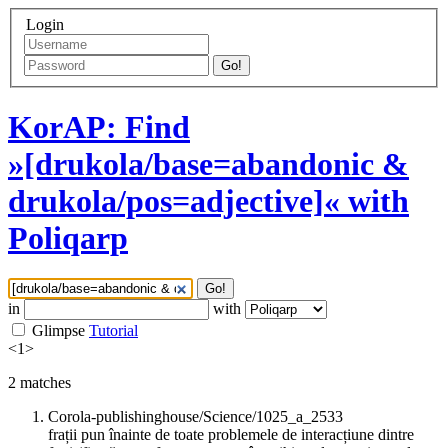
Login
Go!
KorAP: Find
»[drukola/base=abandonic &
drukola/pos=adjective]« with
Poliqarp
Go!
in
with
Glimpse
Tutorial
<
1
>
2
matches
Corola-publishinghouse/Science/1025_a_2533
frații pun înainte de toate problemele de interacțiune dintre