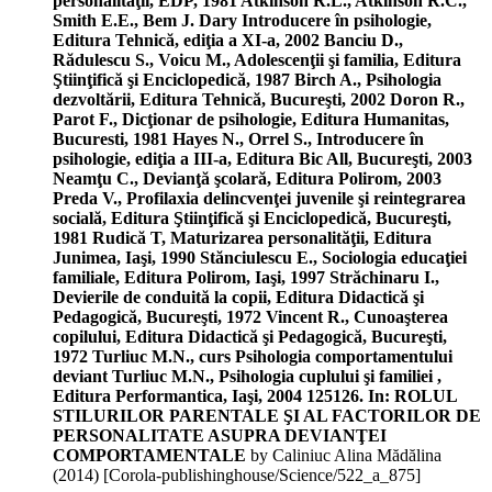
personalităţii, EDP, 1981 Atkinson R.L., Atkinson R.C.,
Smith E.E., Bem J. Dary Introducere în psihologie,
Editura Tehnică, ediţia a XI-a, 2002 Banciu D.,
Rădulescu S., Voicu M., Adolescenţii şi familia, Editura
Ştiinţifică şi Enciclopedică, 1987 Birch A., Psihologia
dezvoltării, Editura Tehnică, Bucureşti, 2002 Doron R.,
Parot F., Dicţionar de psihologie, Editura Humanitas,
Bucuresti, 1981 Hayes N., Orrel S., Introducere în
psihologie, ediţia a III-a, Editura Bic All, Bucureşti, 2003
Neamţu C., Devianţă şcolară, Editura Polirom, 2003
Preda V., Profilaxia delincvenţei juvenile şi reintegrarea
socială, Editura Ştiinţifică şi Enciclopedică, Bucureşti,
1981 Rudică T, Maturizarea personalităţii, Editura
Junimea, Iaşi, 1990 Stănciulescu E., Sociologia educaţiei
familiale, Editura Polirom, Iaşi, 1997 Străchinaru I.,
Devierile de conduită la copii, Editura Didactică şi
Pedagogică, Bucureşti, 1972 Vincent R., Cunoaşterea
copilului, Editura Didactică şi Pedagogică, Bucureşti,
1972 Turliuc M.N., curs Psihologia comportamentului
deviant Turliuc M.N., Psihologia cuplului şi familiei ,
Editura Performantica, Iaşi, 2004 125126. In: ROLUL
STILURILOR PARENTALE ŞI AL FACTORILOR DE
PERSONALITATE ASUPRA DEVIANŢEI
COMPORTAMENTALE
by Caliniuc Alina Mădălina
(
2014
)
[Corola-publishinghouse/Science/522_a_875]