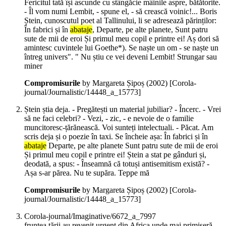
Fericitul tată își ascunde cu stângăcie mâinile aspre, bătătorite.
- Îl vom numi Lembit, - spune el, - să crească voinic!... Boris
Ștein, cunoscutul poet al Tallinului, li se adresează părinților:
În fabrici și în
abataje
, Departe, pe alte planete, Sunt patru
sute de mii de eroi Și primul meu copil e printre ei! Aș dori să
amintesc cuvintele lui Goethe*). Se naște un om - se naște un
întreg univers". " Nu știu ce vei deveni Lembit! Strungar sau
miner
Compromisurile
by Margareta Șipoș (
2002
)
[Corola-
journal/Journalistic/14448_a_15773]
Ștein știa deja. - Pregătești un material jubiliar? - Încerc. - Vrei
să ne faci celebri? - Vezi, - zic, - e nevoie de o familie
muncitoresc-țărănească. Voi sunteți intelectuali. - Păcat. Am
scris deja și o poezie în taxi. Se încheie așa: În fabrici și în
abataje
Departe, pe alte planete Sunt patru sute de mii de eroi
Și primul meu copil e printre ei! Ștein a stat pe gânduri și,
deodată, a spus: - Înseamnă că totuși antisemitism există? -
Așa s-ar părea. Nu te supăra. Teppe mă
Compromisurile
by Margareta Șipoș (
2002
)
[Corola-
journal/Journalistic/14448_a_15773]
Corola-journal/Imaginative/6672_a_7997
fruntea țării au revenit urgent din Africa unde mai primiseră