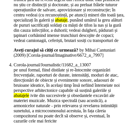
nu știu ce distincții și doctorate, și au preluat frâiele tuturor
operațiunilor de salvare, aprovizionare și reconstrucție; în
centru vedeai (cu recunoștință, pe atunci) mineri din toată țara,
specializați în galerii și
abataje
, punând umărul la greu alături
de pururi sacrificații soldați cu măști de tifon la nas și la gură
din cauza infecțiilor, a duhorii; vedeai dulgheri, pădurari și
țapinari corhănind imense trunchiuri descojite de copaci;
vedeai camionagii, ceferiști, brutari sosiți cu transporturi de
Aveți curajul să citiți ce urmează?
by Mihai Cantuniari
(
2009
)
[Corola-journal/Imaginative/6672_a_7997]
Corola-journal/Journalistic/11682_a_13007
pe unul formal, fiind distilate și re-întocmite organizări
frecvențiale, raporturi de durate, intensități, moduri de atac,
direcționări de obiecte și evenimente sonore, adaosuri de
bruioane ideatice, în același timp însă nefiind întemeiate noi
perspective arhitectonice capabile să susțină galeriile și
abatajele
ivite din succesivele și obsedantele excavări ale
materiei muzicale. Muzica spectrală (sau acustică), a
armonicelor naturale - prin relevarea și revelarea intimității
sunetului, a microcosmosului acestuia, în fața căreia
compozitorul nu poate decît să observe și, eventual, în
cazurile cele mai fericite