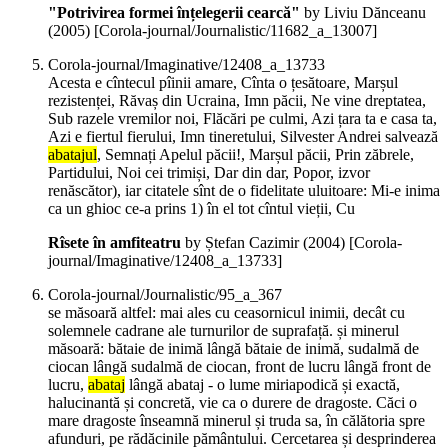
"Potrivirea formei înțelegerii cearcă"
by Liviu Dănceanu
(
2005
)
[Corola-journal/Journalistic/11682_a_13007]
Corola-journal/Imaginative/12408_a_13733
Acesta e cîntecul pîinii amare, Cînta o țesătoare, Marșul
rezistenței, Răvaș din Ucraina, Imn păcii, Ne vine dreptatea,
Sub razele vremilor noi, Flăcări pe culmi, Azi țara ta e casa ta,
Azi e fiertul fierului, Imn tineretului, Silvester Andrei salvează
abatajul
, Semnați Apelul păcii!, Marșul păcii, Prin zăbrele,
Partidului, Noi cei trimiși, Dar din dar, Popor, izvor
renăscător), iar citatele sînt de o fidelitate uluitoare: Mi-e inima
ca un ghioc ce-a prins 1) în el tot cîntul vieții, Cu
Rîsete în amfiteatru
by Ștefan Cazimir (
2004
)
[Corola-
journal/Imaginative/12408_a_13733]
Corola-journal/Journalistic/95_a_367
se măsoară altfel: mai ales cu ceasornicul inimii, decât cu
solemnele cadrane ale turnurilor de suprafață. și minerul
măsoară: bătaie de inimă lângă bătaie de inimă, sudalmă de
ciocan lângă sudalmă de ciocan, front de lucru lângă front de
lucru,
abataj
lângă abataj - o lume miriapodică și exactă,
halucinantă și concretă, vie ca o durere de dragoste. Căci o
mare dragoste înseamnă minerul și truda sa, în călătoria spre
afunduri, pe rădăcinile pământului. Cercetarea și desprinderea