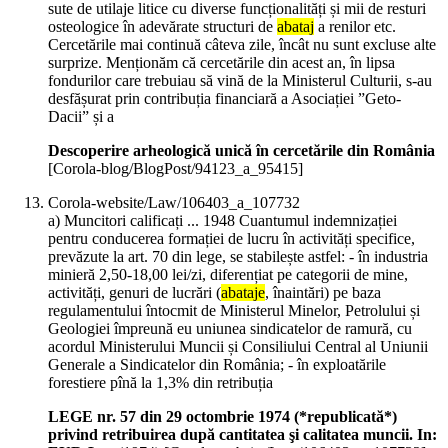
sute de utilaje litice cu diverse funcționalități și mii de resturi
osteologice în adevărate structuri de
abataj
a renilor etc.
Cercetările mai continuă câteva zile, încât nu sunt excluse alte
surprize. Menționăm că cercetările din acest an, în lipsa
fondurilor care trebuiau să vină de la Ministerul Culturii, s-au
desfășurat prin contribuția financiară a Asociației ”Geto-
Dacii” și a
Descoperire arheologică unică în cercetările din România
[Corola-blog/BlogPost/94123_a_95415]
Corola-website/Law/106403_a_107732
a) Muncitori calificați ... 1948 Cuantumul indemnizației
pentru conducerea formației de lucru în activități specifice,
prevăzute la art. 70 din lege, se stabilește astfel: - în industria
minieră 2,50-18,00 lei/zi, diferențiat pe categorii de mine,
activități, genuri de lucrări (
abataje
, înaintări) pe baza
regulamentului întocmit de Ministerul Minelor, Petrolului și
Geologiei împreună eu uniunea sindicatelor de ramură, cu
acordul Ministerului Muncii și Consiliului Central al Uniunii
Generale a Sindicatelor din România; - în exploatările
forestiere pînă la 1,3% din retribuția
LEGE nr. 57 din 29 octombrie 1974 (*republicată*)
privind retribuirea după cantitatea şi calitatea muncii. In: