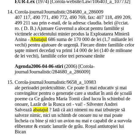
EUR-Lex
(
1974
)
[Corola-website/Law/106403_a_107732]
Corola-journal/Journalistic/284680_a_286009
407 117, 490 771, 490 772, 490 769, fax: 407 118, 499 209,
499 211 sau prin e-mail, de la adresa: claudia. belei @cciat.
ro. ( D. B.) Ajutoare Guvernul a alocat pentru familiile și
victimele accidentului minier produs la Exploatarea Minieră
Anina -
Abatajul
686 suma de 170 000 de lei (1,7 miliarde lei
vechi) pentru ajutoare de urgență. Fiecare dintre familiile celor
șapte mineri decedați va primi 14 000 de lei (140 de milioane
de lei vechi), familiile celor trei persoane rănite
Agenda2006-04-06-stiri
(
2006
)
[Corola-
journal/Journalistic/284680_a_286009]
Corola-journal/Journalistic/9658_a_10983
ale perioadei proletcultiste. Ce poate fi mai educativ și mai
convingător pentru o generație care a studiat în anii de școală
poeme ca Ce gândea Maria Tomii când lucra în schimbul de
onoare, Lazăr de la Rusca ori - vai! - Silvester Andrei
Salvează
abatajul
? Iată că aici nimeni nu mai izbutește să
salveze nimic, nici un schimb de onoare nu se mai poate
încheia cu bine și nici un avion nu mai e capabil de a survola
eliberator & extatic lanurile de grâu. Roșul antiutopiei lui
Bican