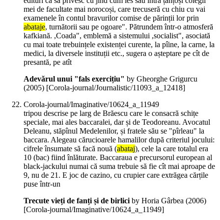
edituri ca să privesc cu jind cum ies sau intră țanțoși colegii
mei de facultate mai norocoși, care trecuseră cu chiu cu vai
examenele în contul bravurilor comise de părinții lor prin
abataje
, turnătorii sau pe ogoare". Pătrundem într-o atmosferă
kafkiană. ,Coada", emblemă a sistemului ,socialist", asociată
cu mai toate trebuințele existenței curente, la pîine, la carne, la
medici, la diversele instituții etc., sugera o așteptare pe cît de
presantă, pe atît
Adevărul unui "fals exercițiu"
by Gheorghe Grigurcu
(
2005
)
[Corola-journal/Journalistic/11093_a_12418]
Corola-journal/Imaginative/10624_a_11949
tripou descrise pe larg de Brăescu care le consacră schițe
speciale, mai ales baccaralei, dar și de Teodoreanu. Avocatul
Deleanu, stăpînul Medelenilor, și fratele său se "pîrleau" la
baccara. Alegeau cărucioarele hamalilor după criteriul jocului:
cifrele însumate să facă nouă (
abataj
), cele la care totalul era
10 (bac) fiind înlăturate. Baccaraua e precursorul european al
black-jackului numai că suma trebuie să fie cît mai aproape de
9, nu de 21. E joc de cazino, cu crupier care extrăgea cărțile
puse într-un
Trecute vieți de fanți și de birlici
by Horia Gârbea (
2006
)
[Corola-journal/Imaginative/10624_a_11949]