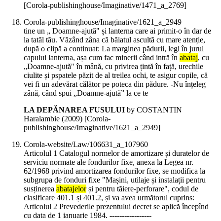
[Corola-publishinghouse/Imaginative/1471_a_2769]
Corola-publishinghouse/Imaginative/1621_a_2949
tine un „ Doamne-ajută" și lanterna care ai primit-o în dar de
la tatăl tău. Văzând zâna că băiatul ascultă cu mare atenție,
după o clipă a continuat: La marginea pădurii, legi în jurul
capului lanterna, așa cum fac minerii când intră în
abataj
, cu
„Doamne-ajută" în mână, cu privirea țintă în față, urechile
ciulite și pspatele păzit de al treilea ochi, te asigur copile, că
vei fi un adevărat călător pe poteca din pădure. -Nu înțeleg
zână, când spui „Doamne-ajută” la ce te
LA DEPĂNAREA FUSULUI
by COSTANTIN
Haralambie (
2009
)
[Corola-
publishinghouse/Imaginative/1621_a_2949]
Corola-website/Law/106631_a_107960
Articolul 1 Catalogul normelor de amortizare și duratelor de
serviciu normate ale fondurilor fixe, anexa la Legea nr.
62/1968 privind amortizarea fondurilor fixe, se modifica la
subgrupa de fonduri fixe "Mașini, utilaje și instalații pentru
susținerea
abatajelor
și pentru tăiere-perforare", codul de
clasificare 401.1 și 401.2, și va avea următorul cuprins:
Articolul 2 Prevederile prezentului decret se aplică începînd
cu data de 1 ianuarie 1984. -----------------