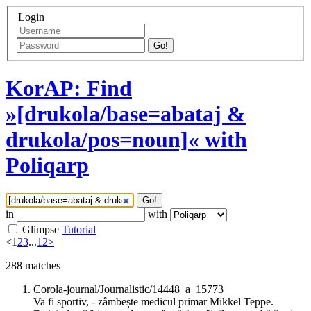
Login
Go!
KorAP: Find
»[drukola/base=abataj &
drukola/pos=noun]« with
Poliqarp
Go!
in
with
Glimpse
Tutorial
<
1
2
3
...
12
>
288
matches
Corola-journal/Journalistic/14448_a_15773
Va fi sportiv, - zâmbește medicul primar Mikkel Teppe.