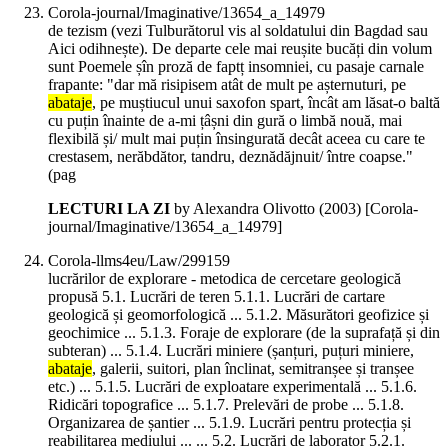
Corola-journal/Imaginative/13654_a_14979
de tezism (vezi Tulburătorul vis al soldatului din Bagdad sau
Aici odihnește). De departe cele mai reușite bucăți din volum
sunt Poemele șîn proză de faptț insomniei, cu pasaje carnale
frapante: "dar mă risipisem atât de mult pe așternuturi, pe
abataje
, pe muștiucul unui saxofon spart, încât am lăsat-o baltă
cu puțin înainte de a-mi țâșni din gură o limbă nouă, mai
flexibilă și/ mult mai puțin însingurată decât aceea cu care te
crestasem, nerăbdător, tandru, deznădăjnuit/ între coapse."
(pag
LECTURI LA ZI
by Alexandra Olivotto (
2003
)
[Corola-
journal/Imaginative/13654_a_14979]
Corola-llms4eu/Law/299159
lucrărilor de explorare - metodica de cercetare geologică
propusă 5.1. Lucrări de teren 5.1.1. Lucrări de cartare
geologică și geomorfologică ... 5.1.2. Măsurători geofizice și
geochimice ... 5.1.3. Foraje de explorare (de la suprafață și din
subteran) ... 5.1.4. Lucrări miniere (șanțuri, puțuri miniere,
abataje
, galerii, suitori, plan înclinat, semitranșee și tranșee
etc.) ... 5.1.5. Lucrări de exploatare experimentală ... 5.1.6.
Ridicări topografice ... 5.1.7. Prelevări de probe ... 5.1.8.
Organizarea de șantier ... 5.1.9. Lucrări pentru protecția și
reabilitarea mediului ... ... 5.2. Lucrări de laborator 5.2.1.