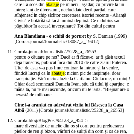
care i-a scos din
abataje
pe mineri - așadar, cu privire la un
intreg lanț de diversiuni, neelucidate decît parțial, care
stînjenesc în chip sîcîitor cercetarea istoriei recente - Alianță
Civică e hotărîtă să facă lumină deplină. Ce e dubios sau
păgubitor în aceasă înverșunare? Tot din cultul pentru
Ana Blandiana - o schită de portret
by S. Damian (
1999
)
[Corola-journal/Journalistic/18087_a_19412]
Corola-journal/Journalistic/25228_a_26553
pentru o căutare pe net? Dacă ar fi făcut-o, ar fi găsit textul
deja transcris, publicat încă din 2010 de către ziarul Puterea.
Uite, de asta v-a pus Imre contoar, la intrare și la venire,
fiindcă lucrați ca în
abataje
: niciun pic de inspirație, doar
transpirație. Fără nicio aluzie la Cartianu. Ciutacule, nu minți!
Chiar dacă semnează Daniela Ivan, știu că titlul îți aparține, e
mâna ta, nu te mai ascunde, oricum nu te iartă. ”Blejnar are o
nevastă de milioane
Cine i-a aranjat cu adevărat vizita lui Băsescu la Casa
Albă
(
2011
)
[Corola-journal/Journalistic/25228_a_26553]
Corola-blog/BlogPost/94123_a_95415
mare diversitate de unelte din os și corn pentru prelucrarea
pieilor de ren și bizon, vărfuri de suliță din corn și os de ren,