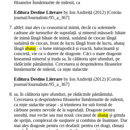
filoanelor înmărmurite de milenii, ca
Editura Destine Literare
by Ion Andreiță (
2012
)
[Corola-
journal/Journalistic/95_a_367]
altfel: mai ales cu ceasornicul inimii, decât cu solemnele
cadrane ale turnurilor de suprafață. și minerul măsoară: bătaie
de inimă lângă bătaie de inimă, sudalmă de ciocan lângă
sudalmă de ciocan, front de lucru lângă front de lucru, abataj
lângă
abataj
- o lume miriapodică și exactă, halucinantă și
concretă, vie ca o durere de dragoste. Căci o mare dragoste
înseamnă minerul și truda sa, în călătoria spre afunduri, pe
rădăcinile pământului. Cercetarea și desprinderea filoanelor
înmărmurite de milenii, ca niște stalactite
Editura Destine Literare
by Ion Andreiță (
2012
)
[Corola-
journal/Journalistic/95_a_367]
sa, în călătoria spre afunduri, pe rădăcinile pământului.
Cercetarea și desprinderea filoanelor înmărmurite de milenii,
ca niște stalactite uriașe - și trimiterea lor sub formă de
cărbune pentru nevoile de la suprafață. Dragoste pentru
unealtă, mai veche sau mai nouă: ciocanul de
abataj
și grinda
de sprijin, complexul de susținere și combina de înaintare. Dar
mai ales dragoste pentru cei deafară: pentru cei dragi, rămași