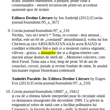
acasă. Înaintea marinarilor, a piloților, poate chiar a
cosmonauților - meserii recunoscute printr-un accentuat
așanumit spor de izolare
Editura Destine Literare
by Ion Andreiță (
2012
)
[Corola-
journal/Journalistic/95_a_367]
Corola-journal/Journalistic/97_a_210
Nichita, ’zeu să-l ierte!) * Tema, re-constat - deși atenuat...
terifiat, este un fel de „constantă” absurdistanică, vorba lui Ion
Chichere,aș zice ABSURISATAN-ică,în acest RAIAD al
condiției scriitorilor într-o țară ce a moștenit cumva stigmatic,
vâlvora - grizzu, a
abatajelor
dar și a dogma-trinelor care
macină uriașe dealuri de steril ale ...Memoriei colective, cum
dixit Freud. Tema asta a fost, timp de peste 50 de ani de
cenacluri, cercuri, jurnale și reviste fondate de mine, în arealul
fascinantei regiuni Hunedoara (odinioară
Amintiri Paralele. In: Editura Destine Literare
by Eugen
Evu (
2013
)
[Corola-journal/Journalistic/97_a_210]
Corola-journal/Journalistic/18087_a_19412
și cea de a elimina falsele interpretări puse în circulație odată
cu demararea insurgentei din decembrie 1989. Cu privire la
enigmaticul sobor de taină care a facilitat prăbușirea lui
Ceaușescu, la invazia de teroriști - stafii, la țipatul poruncitor