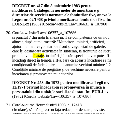
DECRET nr. 417 din 8 noiembrie 1983 pentru
modificarea Catalogului normelor de amortizare şi
duratelor de serviciu normate ale fondurilor fixe, anexa la
Legea nr. 62/1968 privind amortizarea fondurilor fixe. In:
EUR-Lex
(
1983
)
[Corola-website/Law/106631_a_107960]
Corola-website/Law/106357_a_107686
și punctul 7 din nota la anexa nr. 1 se completează cu un nou
alineat, după cum urmează: "Muncitorii minieri, artificieri,
ajutori minieri, vagonetari de front și vagonetari de galerie,
care își desfășoară activitatea în subteran, la fronturile de lucru
productive -
abataje
, înaintări și lucrări speciale - vor putea fi
încadrați direct în treapta a II-a, fără ca aceasta încadrare să fie
condiționată de îndeplinirea unei anumite vechimi minime." 2.
Condițiile minime de pregătire și de vechime necesare pentru
încadrarea și promovarea muncitorilor
DECRET Nr. 453 din 1972 pentru modificarea Legii nr.
12/1971 privind încadrarea şi promovarea în munca a
personalului din unităţile socialiste de stat. In: EUR-Lex
(
1972
)
[Corola-website/Law/106357_a_107686]
Corola-journal/Journalistic/11093_a_12418
circulare), să mă opresc în fața redacțiilor de ziare, reviste,