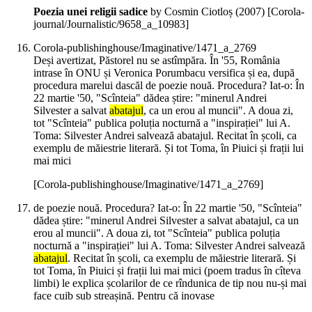
Poezia unei religii sadice
by Cosmin Ciotloș (
2007
)
[Corola-
journal/Journalistic/9658_a_10983]
Corola-publishinghouse/Imaginative/1471_a_2769
Deși avertizat, Păstorel nu se astîmpăra. În '55, România
intrase în ONU și Veronica Porumbacu versifica și ea, după
procedura marelui dascăl de poezie nouă. Procedura? Iat-o: În
22 martie '50, "Scînteia" dădea știre: "minerul Andrei
Silvester a salvat
abatajul
, ca un erou al muncii". A doua zi,
tot "Scînteia" publica poluția nocturnă a "inspirației" lui A.
Toma: Silvester Andrei salvează abatajul. Recitat în școli, ca
exemplu de măiestrie literară. Și tot Toma, în Piuici și frații lui
mai mici
[Corola-publishinghouse/Imaginative/1471_a_2769]
de poezie nouă. Procedura? Iat-o: În 22 martie '50, "Scînteia"
dădea știre: "minerul Andrei Silvester a salvat abatajul, ca un
erou al muncii". A doua zi, tot "Scînteia" publica poluția
nocturnă a "inspirației" lui A. Toma: Silvester Andrei salvează
abatajul
. Recitat în școli, ca exemplu de măiestrie literară. Și
tot Toma, în Piuici și frații lui mai mici (poem tradus în cîteva
limbi) le explica școlarilor de ce rîndunica de tip nou nu-și mai
face cuib sub streașină. Pentru că inovase