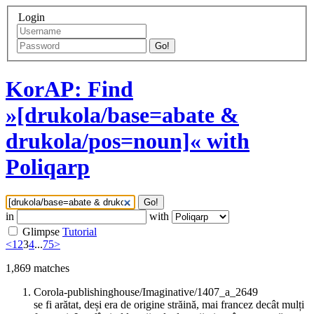
Login
Go!
KorAP: Find
»[drukola/base=abate &
drukola/pos=noun]« with
Poliqarp
Go!
in
with
Glimpse
Tutorial
<
1
2
3
4
...
75
>
1,869
matches
Corola-publishinghouse/Imaginative/1407_a_2649
se fi arătat, deși era de origine străină, mai francez decât mulți