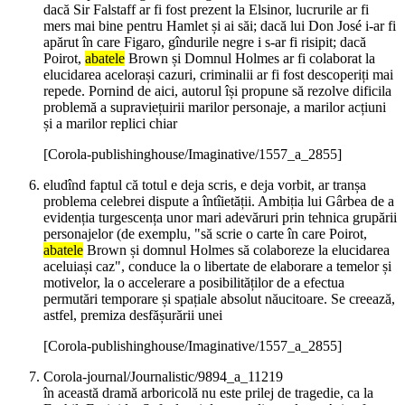
dacă Sir Falstaff ar fi fost prezent la Elsinor, lucrurile ar fi
mers mai bine pentru Hamlet și ai săi; dacă lui Don José i-ar fi
apărut în care Figaro, gîndurile negre i s-ar fi risipit; dacă
Poirot,
abatele
Brown și Domnul Holmes ar fi colaborat la
elucidarea acelorași cazuri, criminalii ar fi fost descoperiți mai
repede. Pornind de aici, autorul își propune să rezolve dificila
problemă a supraviețuirii marilor personaje, a marilor acțiuni
și a marilor replici chiar
[Corola-publishinghouse/Imaginative/1557_a_2855]
eludînd faptul că totul e deja scris, e deja vorbit, ar tranșa
problema celebrei dispute a întîietății. Ambiția lui Gârbea de a
evidenția turgescența unor mari adevăruri prin tehnica grupării
personajelor (de exemplu, "să scrie o carte în care Poirot,
abatele
Brown și domnul Holmes să colaboreze la elucidarea
aceluiași caz", conduce la o libertate de elaborare a temelor și
motivelor, la o accelerare a posibilităților de a efectua
permutări temporare și spațiale absolut năucitoare. Se creează,
astfel, premiza desfășurării unei
[Corola-publishinghouse/Imaginative/1557_a_2855]
Corola-journal/Journalistic/9894_a_11219
în această dramă arboricolă nu este prilej de tragedie, ca la