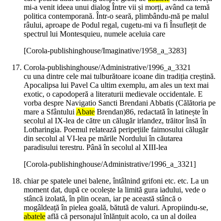
mi‑a venit ideea unui dialog Între vii și morți, având ca temă
politica contemporană. Într‑o seară, plimbându‑mă pe malul
râului, aproape de Podul regal, cugetu‑mi va fi Însuflețit de
spectrul lui Montesquieu, numele aceluia care
[Corola-publishinghouse/Imaginative/1958_a_3283]
Corola-publishinghouse/Administrative/1996_a_3321
cu una dintre cele mai tulburătoare icoane din tradiția creștină.
Apocalipsa lui Pavel Ca ultim exemplu, am ales un text mai
exotic, o capodoperă a literaturii medievale occidentale. E
vorba despre Navigatio Sancti Brendani Abbatis (Călătoria pe
mare a Sfântului
Abate
Brendan)86, redactată în latinește în
secolul al IX-lea de către un călugăr irlandez, trăitor însă în
Lotharingia. Poemul relatează peripețiile faimosului călugăr
din secolul al VI-lea pe mările Nordului în căutarea
paradisului terestru. Până în secolul al XIII-lea
[Corola-publishinghouse/Administrative/1996_a_3321]
chiar pe spatele unei balene, întâlnind grifoni etc. etc. La un
moment dat, după ce ocolește la limită gura iadului, vede o
stâncă izolată, în plin ocean, iar pe această stâncă o
mogâldeață în pielea goală, bătută de valuri. Apropiindu-se,
abatele
află că personajul înlănțuit acolo, ca un al doilea