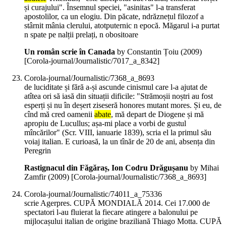
și curajului". Însemnul speciei, "asinitas" l-a transferat
apostolilor, ca un elogiu. Din păcate, ndrăznețul filozof a
stârnit mânia clerului, atotputernic n epocă. Măgarul i-a purtat
n spate pe nalții prelați, n obositoare
Un român scrie în Canada
by Constantin Țoiu (
2009
)
[Corola-journal/Journalistic/7017_a_8342]
Corola-journal/Journalistic/7368_a_8693
de luciditate și fără a-și ascunde cinismul care l-a ajutat de
atîtea ori să iasă din situații dificile: "Strămoșii noștri au fost
esperți și nu în deșert ziseseră honores mutant mores. Și eu, de
cînd mă cred oamenii
abate
, mă depart de Diogene și mă
apropiu de Lucullus; așa-mi place a vorbi de gustul
mîncărilor" (Scr. VIII, ianuarie 1839), scria el la primul său
voiaj italian. E curioasă, la un tînăr de 20 de ani, absența din
Peregrin
Rastignacul din Făgăraș, Ion Codru Drăgușanu
by Mihai
Zamfir (
2009
)
[Corola-journal/Journalistic/7368_a_8693]
Corola-journal/Journalistic/74011_a_75336
scrie Agerpres. CUPĂ MONDIALĂ 2014. Cei 17.000 de
spectatori l-au fluierat la fiecare atingere a balonului pe
mijlocașului italian de origine braziliană Thiago Motta. CUPĂ