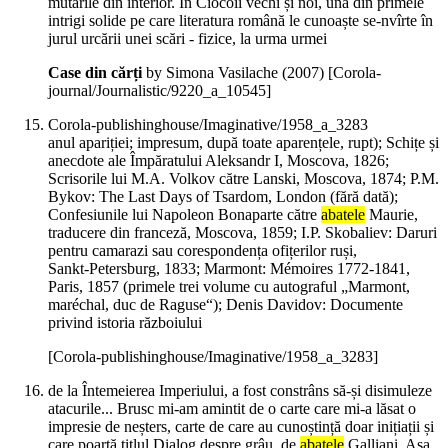
mutările din interior. În Ciocoii vechi și noi, una din primele
intrigi solide pe care literatura română le cunoaște se-nvîrte în
jurul urcării unei scări - fizice, la urma urmei
Case din cărți
by Simona Vasilache (
2007
)
[Corola-
journal/Journalistic/9220_a_10545]
Corola-publishinghouse/Imaginative/1958_a_3283
anul apariției; impresum, după toate aparențele, rupt); Schițe și
anecdote ale Împăratului Aleksandr I, Moscova, 1826;
Scrisorile lui M.A. Volkov către Lanski, Moscova, 1874; P.M.
Bykov: The Last Days of Tsardom, London (fără dată);
Confesiunile lui Napoleon Bonaparte către
abatele
Maurie,
traducere din franceză, Moscova, 1859; I.P. Skobaliev: Daruri
pentru camarazi sau corespondența ofițerilor ruși,
Sankt‑Petersburg, 1833; Marmont: Mémoires 1772‑1841,
Paris, 1857 (primele trei volume cu autograful „Marmont,
maréchal, duc de Raguse“); Denis Davidov: Documente
privind istoria războiului
[Corola-publishinghouse/Imaginative/1958_a_3283]
de la Întemeierea Imperiului, a fost constrâns să‑și disimuleze
atacurile... Brusc mi‑am amintit de o carte care mi‑a lăsat o
impresie de neșters, carte de care au cunoștință doar inițiații și
care poartă titlul Dialog despre grâu, de
abatele
Galliani. Așa