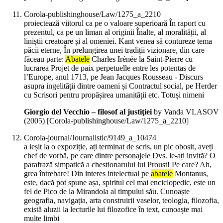
Corola-publishinghouse/Law/1275_a_2210
proiectează viitorul ca pe o valoare superioară În raport cu
prezentul, ca pe un liman al originii Înalte, al moralității, al
liniștii creatoare și al omeniei. Kant venea să contureze tema
păcii eterne, În prelungirea unei tradiții vizionare, din care
făceau parte:
Abatele
Charles Irénée la Saint-Pierre cu
lucrarea Projet de paix perpetuelle entre les potentas de
l’Europe, anul 1713, pe Jean Jacques Rousseau - Discurs
asupra ingelității dintre oameni și Contractul social, pe Herder
cu Scrisori pentru propășirea umanității etc. Totuși nimeni
Giorgio del Vecchio – filosof al justiţiei
by Vanda VLASOV
(
2005
)
[Corola-publishinghouse/Law/1275_a_2210]
Corola-journal/Journalistic/9149_a_10474
a ieșit la o expoziție, ați terminat de scris, un pic obosit, aveți
chef de vorbă, pe care dintre personajele Dvs. le-ați invită? O
parafrază simpatică a chestionarului lui Proust! Pe care? Ah,
grea întrebare! Din interes intelectual pe
abatele
Montanus,
este, dacă pot spune așa, spiritul cel mai enciclopedic, este un
fel de Pico de la Mirandola al timpului său. Cunoaște
geografia, navigația, arta construirii vaselor, teologia, filozofia,
există aluzii la lecturile lui filozofice în text, cunoaște mai
multe limbi