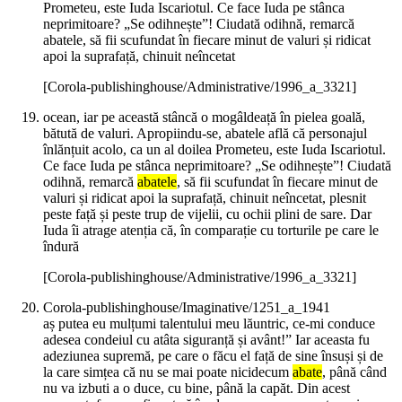
Prometeu, este Iuda Iscariotul. Ce face Iuda pe stânca
neprimitoare? „Se odihnește”! Ciudată odihnă, remarcă
abatele, să fii scufundat în fiecare minut de valuri și ridicat
apoi la suprafață, chinuit neîncetat
[Corola-publishinghouse/Administrative/1996_a_3321]
ocean, iar pe această stâncă o mogâldeață în pielea goală,
bătută de valuri. Apropiindu-se, abatele află că personajul
înlănțuit acolo, ca un al doilea Prometeu, este Iuda Iscariotul.
Ce face Iuda pe stânca neprimitoare? „Se odihnește”! Ciudată
odihnă, remarcă
abatele
, să fii scufundat în fiecare minut de
valuri și ridicat apoi la suprafață, chinuit neîncetat, plesnit
peste față și peste trup de vijelii, cu ochii plini de sare. Dar
Iuda îi atrage atenția că, în comparație cu torturile pe care le
îndură
[Corola-publishinghouse/Administrative/1996_a_3321]
Corola-publishinghouse/Imaginative/1251_a_1941
aș putea eu mulțumi talentului meu lăuntric, ce-mi conduce
adesea condeiul cu atâta siguranță și avânt!” Iar aceasta fu
adeziunea supremă, pe care o făcu el față de sine însuși și de
la care simțea că nu se mai poate nicidecum
abate
, până când
nu va izbuti a o duce, cu bine, până la capăt. Din acest