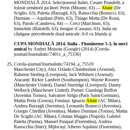
MONDIALĂ 2014. Selecționerul Italiei, Cesare Prandelli, a
folosit următorii jucători: Perin (Mirante, 63) —
Abate
(De
Sciglio, 63), Paletta (Barzagli, 63), Ranocchia (Bonucci, 63),
Darmian — Aquilani (Pirlo, 63), Thiago Motta (De Rossi,
63), Parolo (Candreva, 84) — Cerci (Marchisio, 63),
Immobile (Balotelli, 63), Insigne (Cassano, 63). Italia nu
câștigase precedentele două amicale: 0-0 cu Irlanda și
CUPA MONDIALĂ 2014. Italia - Fluminense 5-3, în meci
amical
by Andrei Moisoiu (Google) (
2014
)
[Corola-
journal/Journalistic/74011_a_75336]
Corola-journal/Journalistic/74194_a_75519
Manchester City), Alex Oxlade-Chamberlain (Arsenal),
Raheem Sterling (Liverpool), Jack Wilshere (Arsenal);
Atacanți: Rickie Lambert (Southampton), Wayne Rooney
(Manchester United), Daniel Sturridge (Liverpool), Danny
Welbeck (Manchester United). Portari: Gianluigi Buffon
(Juventus Torino), Salvatore Sirigu (Paris Saint-Germain),
Mattia Perin (Genoa); Fundași: Ignazio
Abate
(AC Milan),
Andrea Barzagli (Juventus), Leonardo Bonucci (Juventus),
Giorgio Chiellini (Juventus), Matteo Darmian (Torino), Mattia
De Sciglio (AC Milan), Cristian Maggio (Napoli), Gabriel
Paletta (Parma), Manuel Pasqual (Fiorentina), Andrea
Ranocchia (Inter); Mijlocași: Alberto Aquilani (Fiorentina),