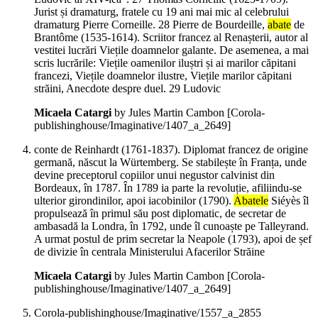
Jurist și dramaturg, fratele cu 19 ani mai mic al celebrului
dramaturg Pierre Corneille. 28 Pierre de Bourdeille,
abate
de
Brantôme (1535-1614). Scriitor francez al Renașterii, autor al
vestitei lucrări Viețile doamnelor galante. De asemenea, a mai
scris lucrările: Viețile oamenilor iluștri și ai marilor căpitani
francezi, Viețile doamnelor ilustre, Viețile marilor căpitani
străini, Anecdote despre duel. 29 Ludovic
Micaela Catargi
by Jules Martin Cambon
[Corola-
publishinghouse/Imaginative/1407_a_2649]
conte de Reinhardt (1761-1837). Diplomat francez de origine
germană, născut la Würtemberg. Se stabilește în Franța, unde
devine preceptorul copiilor unui negustor calvinist din
Bordeaux, în 1787. În 1789 ia parte la revoluție, afiliindu-se
ulterior girondinilor, apoi iacobinilor (1790).
Abatele
Siéyès îl
propulsează în primul său post diplomatic, de secretar de
ambasadă la Londra, în 1792, unde îl cunoaște pe Talleyrand.
A urmat postul de prim secretar la Neapole (1793), apoi de șef
de divizie în centrala Ministerului Afacerilor Străine
Micaela Catargi
by Jules Martin Cambon
[Corola-
publishinghouse/Imaginative/1407_a_2649]
Corola-publishinghouse/Imaginative/1557_a_2855