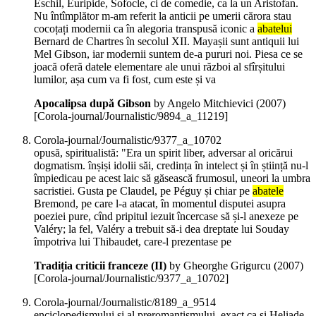
Eschil, Euripide, Sofocle, ci de comedie, ca la un Aristofan.
Nu întîmplător m-am referit la anticii pe umerii cărora stau
cocoțați modernii ca în alegoria transpusă iconic a
abatelui
Bernard de Chartres în secolul XII. Mayașii sunt antiquii lui
Mel Gibson, iar modernii suntem de-a pururi noi. Piesa ce se
joacă oferă datele elementare ale unui război al sfîrșitului
lumilor, așa cum va fi fost, cum este și va
Apocalipsa după Gibson
by Angelo Mitchievici (
2007
)
[Corola-journal/Journalistic/9894_a_11219]
Corola-journal/Journalistic/9377_a_10702
opusă, spiritualistă: "Era un spirit liber, adversar al oricărui
dogmatism. înșiși idolii săi, credința în intelect și în știință nu-l
împiedicau pe acest laic să găsească frumosul, uneori la umbra
sacristiei. Gusta pe Claudel, pe Péguy și chiar pe
abatele
Bremond, pe care l-a atacat, în momentul disputei asupra
poeziei pure, cînd pripitul iezuit încercase să și-l anexeze pe
Valéry; la fel, Valéry a trebuit să-i dea dreptate lui Souday
împotriva lui Thibaudet, care-l prezentase pe
Tradiția criticii franceze (II)
by Gheorghe Grigurcu (
2007
)
[Corola-journal/Journalistic/9377_a_10702]
Corola-journal/Journalistic/8189_a_9514
enciclopedismului și al preromantismului, exact ca și Heliade