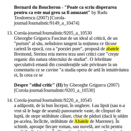
Bernard du Boucheron - "Poate ca scriu disperarea
pentru ca este mai greu sa fi amuzant"
by Radu
Teodorescu (
2007
)
[Corola-
journal/Journalistic/9149_a_10474]
Corola-journal/Journalistic/9205_a_10530
Gheorghe Grigurcu Fascinat de un ideal al criticii, de un
"purism" al său, neîndoios tangent la noțiunea ce făcuse
carieră în epocă, cea a "poeziei pure", propusă de
abatele
Bremond, Streinu reia mereu teza unei critici care "crește
organic din natura obiectului de studiat". O febrilitate
speculativă emană din considerațiile sale privitoare la un
comentariu ce se cuvine "a studia opera de artă în intuitivitatea
ei, în ceea ce se
Despre "stilul critic" (II)
by Gheorghe Grigurcu (
2007
)
[Corola-journal/Journalistic/9205_a_10530]
Corola-journal/Journalistic/9220_a_10545
a adăpostit, de la bun început, în unghere. I-au lipsit (sau n-a
vrut să le bage de seamă) panoramele vaste, de cîmpuri de
luptă, de stepe străbătute călare, chiar de păduri (dacă le uităm
pe-acelea, încîlcite, străbătute de
Abatele
de Marenne). În
schimb, aproape fiecare roman, sau nuvelă, are ochi pentru