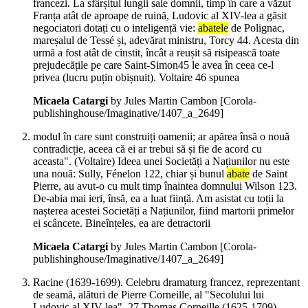
francezi. La sfârșitul lungii sale domnii, timp în care a văzut
Franța atât de aproape de ruină, Ludovic al XIV-lea a găsit
negociatori dotați cu o inteligență vie:
abatele
de Polignac,
mareșalul de Tessé și, adevărat ministru, Torcy 44. Acesta din
urmă a fost atât de cinstit, încât a reușit să risipească toate
prejudecățile pe care Saint-Simon45 le avea în ceea ce-l
privea (lucru puțin obișnuit). Voltaire 46 spunea
Micaela Catargi
by Jules Martin Cambon
[Corola-
publishinghouse/Imaginative/1407_a_2649]
modul în care sunt construiți oamenii; ar apărea însă o nouă
contradicție, aceea că ei ar trebui să și fie de acord cu
aceasta". (Voltaire) Ideea unei Societăți a Națiunilor nu este
una nouă: Sully, Fénelon 122, chiar și bunul
abate
de Saint
Pierre, au avut-o cu mult timp înaintea domnului Wilson 123.
De-abia mai ieri, însă, ea a luat ființă. Am asistat cu toții la
nașterea acestei Societăți a Națiunilor, fiind martorii primelor
ei scâncete. Bineînțeles, ea are detractorii
Micaela Catargi
by Jules Martin Cambon
[Corola-
publishinghouse/Imaginative/1407_a_2649]
Racine (1639-1699). Celebru dramaturg francez, reprezentant
de seamă, alături de Pierre Corneille, al "Secolului lui
Ludovic al XIV-lea". 27 Thomas Corneille (1625-1709).