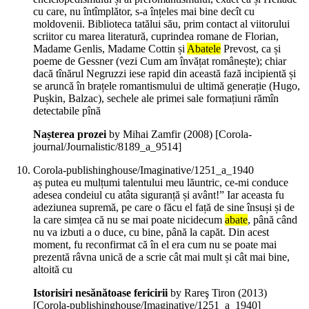
cu care, nu întîmplător, s-a înțeles mai bine decît cu
moldovenii. Biblioteca tatălui său, prim contact al viitorului
scriitor cu marea literatură, cuprindea romane de Florian,
Madame Genlis, Madame Cottin și
Abatele
Prevost, ca și
poeme de Gessner (vezi Cum am învățat românește); chiar
dacă tînărul Negruzzi iese rapid din această fază incipientă și
se aruncă în brațele romantismului de ultimă generație (Hugo,
Pușkin, Balzac), sechele ale primei sale formațiuni rămîn
detectabile pînă
Nașterea prozei
by Mihai Zamfir (
2008
)
[Corola-
journal/Journalistic/8189_a_9514]
Corola-publishinghouse/Imaginative/1251_a_1940
aș putea eu mulțumi talentului meu lăuntric, ce-mi conduce
adesea condeiul cu atâta siguranță și avânt!” Iar aceasta fu
adeziunea supremă, pe care o făcu el față de sine însuși și de
la care simțea că nu se mai poate nicidecum
abate
, până când
nu va izbuti a o duce, cu bine, până la capăt. Din acest
moment, fu reconfirmat că în el era cum nu se poate mai
prezentă râvna unică de a scrie cât mai mult și cât mai bine,
altoită cu
Istorisiri nesănătoase fericirii
by Rareş Tiron (
2013
)
[Corola-publishinghouse/Imaginative/1251_a_1940]