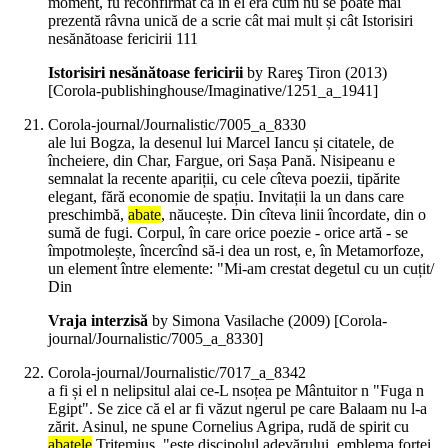
moment, fu reconfirmat că în el era cum nu se poate mai
prezentă râvna unică de a scrie cât mai mult și cât Istorisiri
nesănătoase fericirii 111
Istorisiri nesănătoase fericirii
by Rareş Tiron (
2013
)
[Corola-publishinghouse/Imaginative/1251_a_1941]
Corola-journal/Journalistic/7005_a_8330
ale lui Bogza, la desenul lui Marcel Iancu și citatele, de
încheiere, din Char, Fargue, ori Sașa Pană. Nisipeanu e
semnalat la recente apariții, cu cele cîteva poezii, tipărite
elegant, fără economie de spațiu. Invitații la un dans care
preschimbă,
abate
, năucește. Din cîteva linii încordate, din o
sumă de fugi. Corpul, în care orice poezie - orice artă - se
împotmolește, încercînd să-i dea un rost, e, în Metamorfoze,
un element între elemente: "Mi-am crestat degetul cu un cuțit/
Din
Vraja interzisă
by Simona Vasilache (
2009
)
[Corola-
journal/Journalistic/7005_a_8330]
Corola-journal/Journalistic/7017_a_8342
a fi și el n nelipsitul alai ce-L nsoțea pe Mântuitor n "Fuga n
Egipt". Se zice că el ar fi văzut ngerul pe care Balaam nu l-a
zărit. Asinul, ne spune Cornelius Agripa, rudă de spirit cu
abatele
Tritemius, "este discipolul adevărului, emblema forței