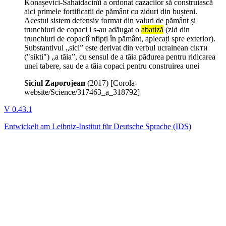
Konașevici-Sahaidacinîi a ordonat cazacilor să construiască
aici primele fortificații de pământ cu ziduri din bușteni.
Acestui sistem defensiv format din valuri de pământ și
trunchiuri de copaci i s-au adăugat o
abatiză
(zid din
trunchiuri de copaciî nfipți în pământ, aplecați spre exterior).
Substantivul „sici” este derivat din verbul ucrainean сікти
("sikti") „a tăia”, cu sensul de a tăia pădurea pentru ridicarea
unei tabere, sau de a tăia copaci pentru construirea unei
Siciul Zaporojean
(
2017
)
[Corola-
website/Science/317463_a_318792]
V 0.43.1
Entwickelt am Leibniz-Institut für Deutsche Sprache (IDS)