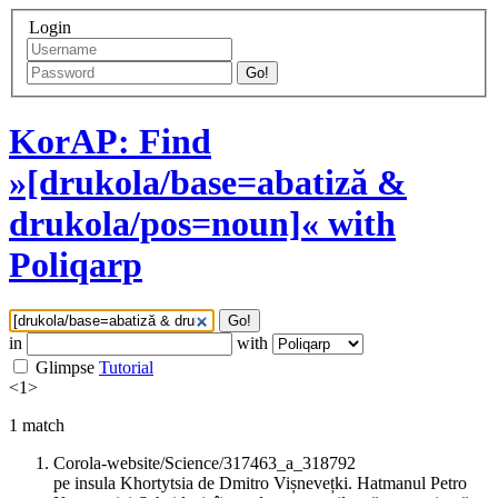
Login
Go!
KorAP: Find
»[drukola/base=abatiză &
drukola/pos=noun]« with
Poliqarp
Go!
in
with
Glimpse
Tutorial
<
1
>
1
match
Corola-website/Science/317463_a_318792
pe insula Khortytsia de Dmitro Vișnevețki. Hatmanul Petro