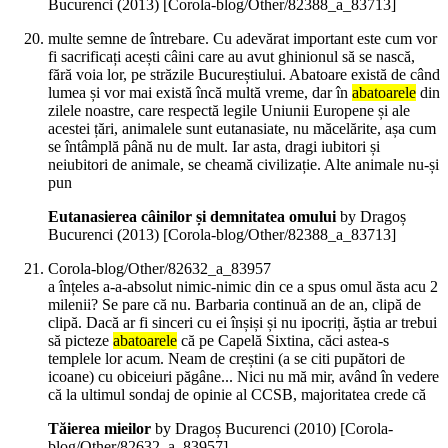
Bucurenci (
2013
)
[Corola-blog/Other/82388_a_83713]
multe semne de întrebare. Cu adevărat important este cum vor
fi sacrificați acești câini care au avut ghinionul să se nască,
fără voia lor, pe străzile Bucureștiului. Abatoare există de când
lumea și vor mai există încă multă vreme, dar în
abatoarele
din
zilele noastre, care respectă legile Uniunii Europene și ale
acestei țări, animalele sunt eutanasiate, nu măcelărite, așa cum
se întâmplă până nu de mult. Iar asta, dragi iubitori și
neiubitori de animale, se cheamă civilizație. Alte animale nu-și
pun
Eutanasierea câinilor și demnitatea omului
by Dragoș
Bucurenci (
2013
)
[Corola-blog/Other/82388_a_83713]
Corola-blog/Other/82632_a_83957
a înțeles a-a-absolut nimic-nimic din ce a spus omul ăsta acu 2
milenii? Se pare că nu. Barbaria continuă an de an, clipă de
clipă. Dacă ar fi sinceri cu ei înșiși și nu ipocriți, ăștia ar trebui
să picteze
abatoarele
că pe Capelă Sixtina, căci astea-s
templele lor acum. Neam de creștini (a se citi pupători de
icoane) cu obiceiuri păgâne... Nici nu mă mir, având în vedere
că la ultimul sondaj de opinie al CCSB, majoritatea crede că
Tăierea mieilor
by Dragoș Bucurenci (
2010
)
[Corola-
blog/Other/82632_a_83957]