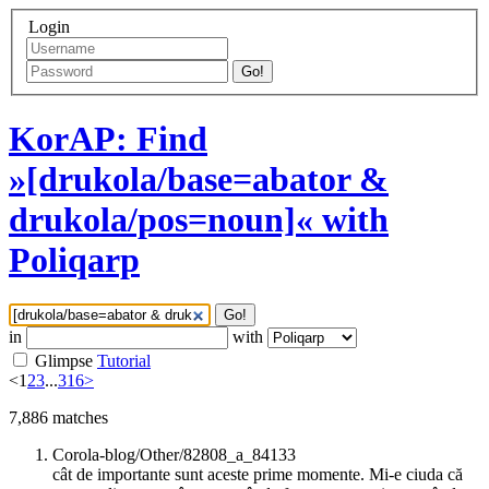
Login
Go!
KorAP: Find
»[drukola/base=abator &
drukola/pos=noun]« with
Poliqarp
Go!
in
with
Glimpse
Tutorial
<
1
2
3
...
316
>
7,886
matches
Corola-blog/Other/82808_a_84133
cât de importante sunt aceste prime momente. Mi-e ciuda că