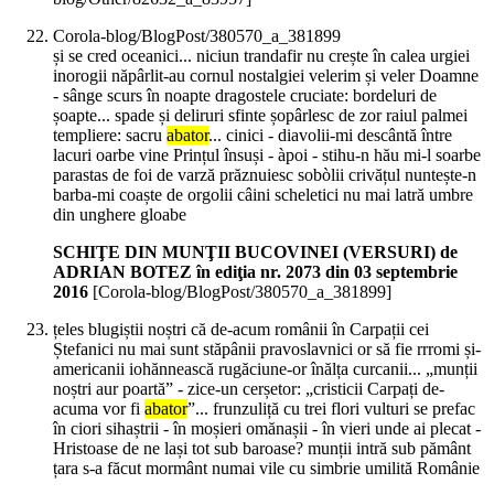
Corola-blog/BlogPost/380570_a_381899
și se cred oceanici... niciun trandafir nu crește în calea urgiei
inorogii năpârlit-au cornul nostalgiei velerim și veler Doamne
- sânge scurs în noapte dragostele cruciate: bordeluri de
șoapte... spade și deliruri sfinte șopârlesc de zor raiul palmei
templiere: sacru
abator
... cinici - diavolii-mi descântă între
lacuri oarbe vine Prințul însuși - àpoi - stihu-n hău mi-l soarbe
parastas de foi de varză prăznuiesc sobòlii crivățul nuntește-n
barba-mi coaște de orgolii câini scheletici nu mai latră umbre
din unghere gloabe
SCHIŢE DIN MUNŢII BUCOVINEI (VERSURI) de
ADRIAN BOTEZ în ediţia nr. 2073 din 03 septembrie
2016
[Corola-blog/BlogPost/380570_a_381899]
țeles blugiștii noștri că de-acum românii în Carpații cei
Ștefanici nu mai sunt stăpânii pravoslavnici or să fie rrromi și-
americanii iohănnească rugăciune-or înălța curcanii... „munții
noștri aur poartă” - zice-un cerșetor: „cristicii Carpați de-
acuma vor fi
abator
”... frunzuliță cu trei flori vulturi se prefac
în ciori sihaștrii - în moșieri omănașii - în vieri unde ai plecat -
Hristoase de ne lași tot sub baroase? munții intră sub pământ
țara s-a făcut mormânt numai vile cu simbrie umilită Românie