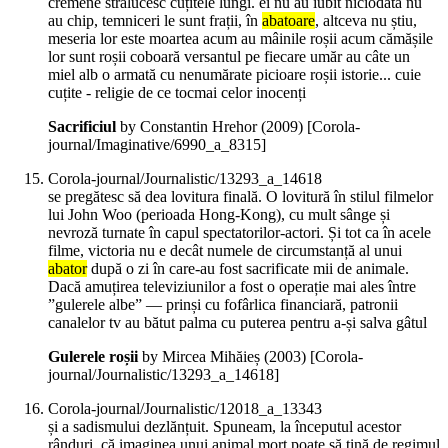
cremene strălucesc cuțitele lungi. ei nu au iubit niciodată nu
au chip, temniceri le sunt frații, în
abatoare
, altceva nu știu,
meseria lor este moartea acum au mâinile roșii acum cămășile
lor sunt roșii coboară versantul pe fiecare umăr au câte un
miel alb o armată cu nenumărate picioare roșii istorie... cuie
cuțite - religie de ce tocmai celor inocenți
Sacrificiul
by Constantin Hrehor (
2009
)
[Corola-
journal/Imaginative/6990_a_8315]
Corola-journal/Journalistic/13293_a_14618
se pregătesc să dea lovitura finală. O lovitură în stilul filmelor
lui John Woo (perioada Hong-Kong), cu mult sânge și
nevroză turnate în capul spectatorilor-actori. Și tot ca în acele
filme, victoria nu e decât numele de circumstanță al unui
abator
după o zi în care-au fost sacrificate mii de animale.
Dacă amuțirea televiziunilor a fost o operație mai ales între
”gulerele albe” — prinși cu fofârlica financiară, patronii
canalelor tv au bătut palma cu puterea pentru a-și salva gâtul
Gulerele roșii
by Mircea Mihăieș (
2003
)
[Corola-
journal/Journalistic/13293_a_14618]
Corola-journal/Journalistic/12018_a_13343
și a sadismului dezlănțuit. Spuneam, la începutul acestor
rânduri, că imaginea unui animal mort poate să țină de regimul