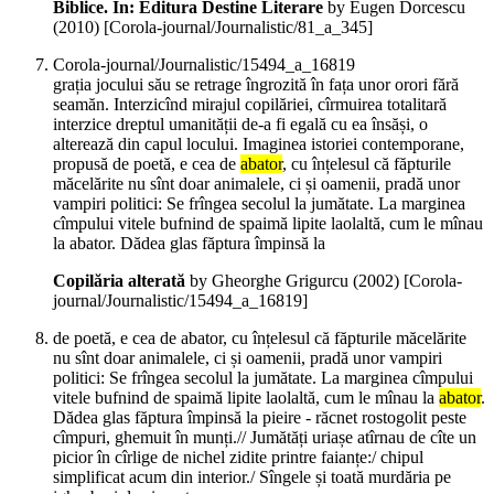
Biblice. In: Editura Destine Literare
by Eugen Dorcescu
(
2010
)
[Corola-journal/Journalistic/81_a_345]
Corola-journal/Journalistic/15494_a_16819
grația jocului său se retrage îngrozită în fața unor orori fără
seamăn. Interzicînd mirajul copilăriei, cîrmuirea totalitară
interzice dreptul umanității de-a fi egală cu ea însăși, o
alterează din capul locului. Imaginea istoriei contemporane,
propusă de poetă, e cea de
abator
, cu înțelesul că făpturile
măcelărite nu sînt doar animalele, ci și oamenii, pradă unor
vampiri politici: Se frîngea secolul la jumătate. La marginea
cîmpului vitele bufnind de spaimă lipite laolaltă, cum le mînau
la abator. Dădea glas făptura împinsă la
Copilăria alterată
by Gheorghe Grigurcu (
2002
)
[Corola-
journal/Journalistic/15494_a_16819]
de poetă, e cea de abator, cu înțelesul că făpturile măcelărite
nu sînt doar animalele, ci și oamenii, pradă unor vampiri
politici: Se frîngea secolul la jumătate. La marginea cîmpului
vitele bufnind de spaimă lipite laolaltă, cum le mînau la
abator
.
Dădea glas făptura împinsă la pieire - răcnet rostogolit peste
cîmpuri, ghemuit în munți.// Jumătăți uriașe atîrnau de cîte un
picior în cîrlige de nichel zidite printre faianțe:/ chipul
simplificat acum din interior./ Sîngele și toată murdăria pe