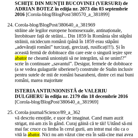
SCHIŢE DIN MUNŢII BUCOVINEI (VERSURI) de
ADRIAN BOTEZ în ediţia nr. 2073 din 03 septembrie
2016
[Corola-blog/BlogPost/380570_a_381899]
Corola-blog/BlogPost/380640_a_381969
străine ale legilor europene homosexuale, antinaționale,
înrobitoare față de străini... Din 1859 în România sînt stăpîni
străinii, nicidecum românii (până în 1859 erau stăpâni
„adevărații români” turcizați, grecizați, rusificați!!!). Și în
această fermă de dobitoace din care este o singură ieșire spre
abator
ne cheamă unioniștii să ne integrăm, să ne unim!?”
scrie în continuare „savantul”. Desigur, fermele de dobitoace
(a se vedea gulagurile siberiene!) construite de Stalin inclusiv
pentru sutele de mii de români basarabeni, dintre cei mai buni
români, marea majoritate
ISTERIA ANTIUNIONISTĂ de VALERIU
DULGHERU în ediţia nr. 2179 din 18 decembrie 2016
[Corola-blog/BlogPost/380640_a_381969]
Corola-journal/Science/89_a_362
vă descriu emoțiile, e ușor de imaginat. Cand mam auzit
strigat, mi-am zis în gând. Curaj găină că te tăi! Uitând să-mi
mai fac cruce cu limba în cerul gurii, am intrat mai rău ca o
vită la
abator
. Nici nu am văzut cine era în sală-cine mai avea