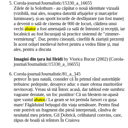
Corola-journal/Journalistic/15330_a_16655
Zilele de la Solothurn - au căpătat o nouă identitate vizuală
(vizibilă, mai ales, noaptea datorită afișajelor și marcajelor
luminoase), și-au sporit locurile de desfășurare (un fost manej
a devenit o sală de cinema de 900 de locuri, clădirea unui
vechi
abator
a fost amenajată ca sală de întruniri și recepții, iar
localnicii au fost încurajați să practice sistemul de "zimmer-
vermietung". Dar, pentru cineaștii, cinefilii & ziariștii prezenți
în acest orășel medieval helvet pentru a vedea filme și, mai
ales, pentru a discuta
Imagini din țara lui Heidi
by Viorica Bucur (
2002
)
[Corola-
journal/Journalistic/15330_a_16655]
Corola-journal/Journalistic/81_a_345
petrece În țara natală, consider că În primul rând autoritățile
trebuiesc pedepsite, deoarece aduc o mare ofensa muritorilor
nevinovați. Vreau să mă Întorc acasă, dar tabloul este sumbru:
vagoane deraiate, un foc pustiitor/ Că un blestem ne-apasă
spre vastul
abator
./ La geam se tot perinda farsori cu gușa
mare/ Făgăduind belșugul din viața următoare. Pentru final
este potrivit un fragment din piesă interpretată, cândva de
neuitatul meu prieten, Gil Dobrică, celibatarul convins, care,
răpus de boală să reîntors În Craiova