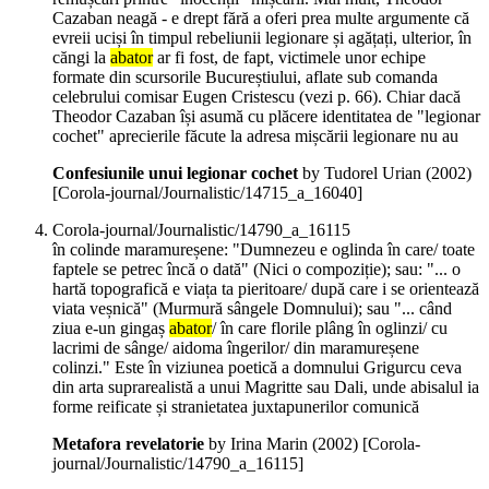
Cazaban neagă - e drept fără a oferi prea multe argumente că
evreii uciși în timpul rebeliunii legionare și agățați, ulterior, în
căngi la
abator
ar fi fost, de fapt, victimele unor echipe
formate din scursorile Bucureștiului, aflate sub comanda
celebrului comisar Eugen Cristescu (vezi p. 66). Chiar dacă
Theodor Cazaban își asumă cu plăcere identitatea de "legionar
cochet" aprecierile făcute la adresa mișcării legionare nu au
Confesiunile unui legionar cochet
by Tudorel Urian (
2002
)
[Corola-journal/Journalistic/14715_a_16040]
Corola-journal/Journalistic/14790_a_16115
în colinde maramureșene: "Dumnezeu e oglinda în care/ toate
faptele se petrec încă o dată" (Nici o compoziție); sau: "... o
hartă topografică e viața ta pieritoare/ după care i se orientează
viata veșnică" (Murmură sângele Domnului); sau "... când
ziua e-un gingaș
abator
/ în care florile plâng în oglinzi/ cu
lacrimi de sânge/ aidoma îngerilor/ din maramureșene
colinzi." Este în viziunea poetică a domnului Grigurcu ceva
din arta suprarealistă a unui Magritte sau Dali, unde abisalul ia
forme reificate și stranietatea juxtapunerilor comunică
Metafora revelatorie
by Irina Marin (
2002
)
[Corola-
journal/Journalistic/14790_a_16115]