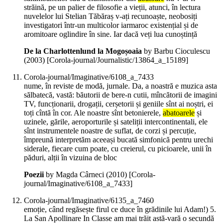
străină, pe un palier de filosofie a vieții, atunci, în lectura
nuvelelor lui Stelian Tăbăraș v-ați recunoaște, neobosiți
investigatori într-un multicolor iarmaroc existențial și de
aromitoare oglindire în sine. Iar dacă veți lua cunoștință
De la Charlottenlund la Mogoșoaia
by Barbu Cioculescu
(
2003
)
[Corola-journal/Journalistic/13864_a_15189]
Corola-journal/Imaginative/6108_a_7433
nume, în reviste de modă, jurnale. Da, a noastră e muzica asta
sălbatecă, vastă: băutorii de bere-n cutii, mîncătorii de imagini
TV, funcționarii, drogații, cerșetorii și geniile sînt ai noștri, ei
toți cîntă în cor. Ale noastre sînt betonierele,
abatoarele
și
uzinele, gările, aeroporturile și sateliții intercontinentali, ele
sînt instrumentele noastre de suflat, de corzi și percuție,
împreună interpretăm aceeași bucată simfonică pentru urechi
siderale, fiecare cum poate, cu creierul, cu picioarele, unii în
păduri, alții în vizuina de bloc
Poezii
by Magda Cârneci (
2010
)
[Corola-
journal/Imaginative/6108_a_7433]
Corola-journal/Imaginative/6135_a_7460
emoție, când regăsește firul ce duce în grădinile lui Adam!) 5.
La San Apollinare In Classe am mai trăit astă-vară o secundă