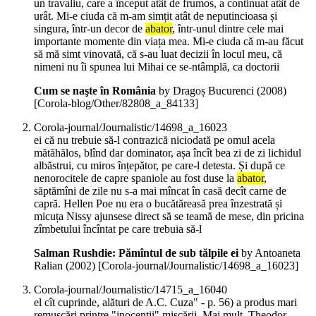
un travaliu, care a început atât de frumos, a continuat atât de
urât. Mi-e ciuda că m-am simțit atât de neputincioasa și
singura, într-un decor de
abator
, într-unul dintre cele mai
importante momente din viața mea. Mi-e ciuda că m-au făcut
să mă simt vinovată, că s-au luat decizii în locul meu, că
nimeni nu îi spunea lui Mihai ce se-ntâmplă, ca doctorii
Cum se naşte în România
by Dragoș Bucurenci (
2008
)
[Corola-blog/Other/82808_a_84133]
Corola-journal/Journalistic/14698_a_16023
ei că nu trebuie să-l contrazică niciodată pe omul acela
mătăhălos, blînd dar dominator, așa încît bea zi de zi lichidul
albăstrui, cu miros înțepător, pe care-l detesta. Și după ce
nenorocitele de capre spaniole au fost duse la
abator
,
săptămîni de zile nu s-a mai mîncat în casă decît carne de
capră. Hellen Poe nu era o bucătăreasă prea înzestrată și
micuța Nissy ajunsese direct să se teamă de mese, din pricina
zîmbetului încîntat pe care trebuia să-l
Salman Rushdie: Pămîntul de sub tălpile ei
by Antoaneta
Ralian (
2002
)
[Corola-journal/Journalistic/14698_a_16023]
Corola-journal/Journalistic/14715_a_16040
el cît cuprinde, alături de A.C. Cuza" - p. 56) a produs mari
remușcări printre "inocenții" mișcării. Mai mult, Theodor