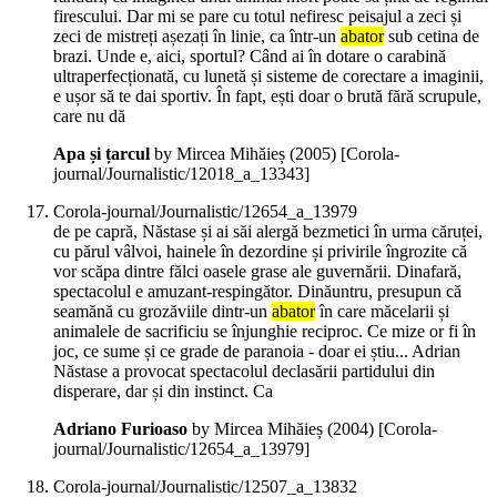
firescului. Dar mi se pare cu totul nefiresc peisajul a zeci și
zeci de mistreți așezați în linie, ca într-un
abator
sub cetina de
brazi. Unde e, aici, sportul? Când ai în dotare o carabină
ultraperfecționată, cu lunetă și sisteme de corectare a imaginii,
e ușor să te dai sportiv. În fapt, ești doar o brută fără scrupule,
care nu dă
Apa și țarcul
by Mircea Mihăieș (
2005
)
[Corola-
journal/Journalistic/12018_a_13343]
Corola-journal/Journalistic/12654_a_13979
de pe capră, Năstase și ai săi alergă bezmetici în urma căruței,
cu părul vâlvoi, hainele în dezordine și privirile îngrozite că
vor scăpa dintre fălci oasele grase ale guvernării. Dinafară,
spectacolul e amuzant-respingător. Dinăuntru, presupun că
seamănă cu grozăviile dintr-un
abator
în care măcelarii și
animalele de sacrificiu se înjunghie reciproc. Ce mize or fi în
joc, ce sume și ce grade de paranoia - doar ei știu... Adrian
Năstase a provocat spectacolul declasării partidului din
disperare, dar și din instinct. Ca
Adriano Furioaso
by Mircea Mihăieș (
2004
)
[Corola-
journal/Journalistic/12654_a_13979]
Corola-journal/Journalistic/12507_a_13832