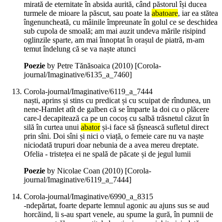
mirată de eternitate în absida aurită, când păstorul își ducea
turmele de mioare la păscut, sau poate la
abatoare
, iar ea stătea
îngenuncheată, cu mâinile împreunate în golul ce se deschidea
sub cupola de smoală; am mai auzit undeva mările risipind
oglinzile sparte, am mai înnoptat în orașul de piatră, m-am
temut îndelung că se va naște atunci
Poezie
by Petre Tănăsoaica (
2010
)
[Corola-
journal/Imaginative/6135_a_7460]
Corola-journal/Imaginative/6119_a_7444
naști, aprins și stins cu predicat și cu scuipat de rîndunea, un
nene-Hamlet atît de galben că se împarte la doi cu o plăcere
care-l decapitează ca pe un cocoș cu salbă trăsnetul căzut în
silă în curtea unui
abator
și-i face să țîșnească sufletul direct
prin sîni. Doi sîni și nici o viață, o femeie care nu va naște
niciodată trupuri doar nebunia de a avea mereu dreptate.
Ofelia - tristețea ei ne spală de păcate și de jegul lumii
Poezie
by Nicolae Coan (
2010
)
[Corola-
journal/Imaginative/6119_a_7444]
Corola-journal/Imaginative/6990_a_8315
-ndepărtat, foarte departe lemnul agonic au ajuns sus se aud
horcăind, li s-au spart venele, au spume la gură, în pumnii de