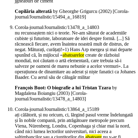
jgheaburi de ciment
Copilăria alterată
by Gheorghe Grigurcu (
2002
)
[Corola-
journal/Journalistic/15494_a_16819]
Corola-journal/Journalistic/13478_a_14803
nu recunoaștem nici o teorie. Ne-am săturat de academiile
cubiste și futuriste, laboratoare de idei despre formă. [...] Să
răcnească fiecare, avem înaintea noastră mult de distrus, de
negat. Măturați, curățați!»1) Hans Arp mergea și mai departe
spunînd că, în mijlocul «
abatoarelor
create de războiul
mondial, noi căutam o artă elementară, care trebuia să-i
salveze pe oameni de marea nebunie a acelor vremuri». La
operațiunea de dinamitare au aderat și niște fanatici ca Johanes
Baader. Cu aerul său de călugăr militar
François Buot: O biografie a lui Tristan Tzara
by
Magdalena Boiangiu (
2003
)
[Corola-
journal/Journalistic/13478_a_14803]
Corola-journal/Journalistic/13864_a_15189
ați călătorit, și nu oricum, ci, lărgind pasul vreme îndelungată
și în nobile companii, prin atrăgătoare metropole precum
Viena, Nürenberg, Londra, Copenhaga și chiar mai la nord,
când nici lumea lectorilor universitari, nici aceea a
saltimbancilor sau a ciuntitorilor din
abatoare
nu v-ar fi