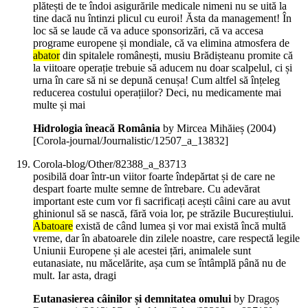
plătești de te îndoi asigurările medicale nimeni nu se uită la
tine dacă nu întinzi plicul cu euroi! Ăsta da management! În
loc să se laude că va aduce sponsorizări, că va accesa
programe europene și mondiale, că va elimina atmosfera de
abator
din spitalele românești, musiu Brădișteanu promite că
la viitoare operație trebuie să aducem nu doar scalpelul, ci și
urna în care să ni se depună cenușa! Cum altfel să înțeleg
reducerea costului operațiilor? Deci, nu medicamente mai
multe și mai
Hidrologia îneacă România
by Mircea Mihăieș (
2004
)
[Corola-journal/Journalistic/12507_a_13832]
Corola-blog/Other/82388_a_83713
posibilă doar într-un viitor foarte îndepărtat și de care ne
despart foarte multe semne de întrebare. Cu adevărat
important este cum vor fi sacrificați acești câini care au avut
ghinionul să se nască, fără voia lor, pe străzile Bucureștiului.
Abatoare
există de când lumea și vor mai există încă multă
vreme, dar în abatoarele din zilele noastre, care respectă legile
Uniunii Europene și ale acestei țări, animalele sunt
eutanasiate, nu măcelărite, așa cum se întâmplă până nu de
mult. Iar asta, dragi
Eutanasierea câinilor și demnitatea omului
by Dragoș