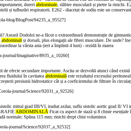
comportament, dureri
abdominale
, slăbire musculară și pietre la rinichi. 
ielii și tulburări respiratorii. E262 - diacetat de sodiu este un conservan
ola-blog/BlogPost/94235_a_95527]
umii? Aseară Dodoloi ne-a făcut o extraordinară demonstrație de gimnastic
i
abdominali
și dorsali, plus elongații ale fibrei musculare. De unde? Inex
raordinar la vârsta asta (ieri a împlinit 4 luni) - rezidă în marea
a-journal/Imaginative/8935_a_10260]
țit de efecte secundare importante. Ascita se dezvoltă atunci când există 
rea fluidului în cavitatea
abdominală
este rezultatul excesului peritoneal 
 creșterii presiunii hidrostatice cât și a coeficientului de filtrare în circ
Corola-journal/Science/92031_a_92526]
c mitral grad IIIl/VI, iradiat axilar, suflu sistolic aortic grad II/ VI 
ECOGRAFIE
ABDOMINALĂ
Ficat cu aspect de stază și 8 chiste esențial
coadă normale; Splina 115 mm; rinichi drept chist voluminos
rola-journal/Science/92037_a_92532]