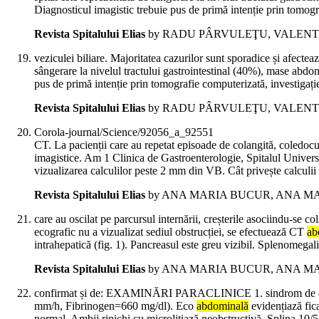
Diagnosticul imagistic trebuie pus de primă intenție prin tomog
Revista Spitalului Elias
by RADU PÂRVULEŢU, VALENTI
veziculei biliare. Majoritatea cazurilor sunt sporadice și afecte
sângerare la nivelul tractului gastrointestinal (40%), mase abd
pus de primă intenție prin tomografie computerizată, investigaț
Revista Spitalului Elias
by RADU PÂRVULEŢU, VALENTI
Corola-journal/Science/92056_a_92551
CT. La pacienții care au repetat episoade de colangită, coledoc
imagistice. Am 1 Clinica de Gastroenterologie, Spitalul Univers
vizualizarea calculilor peste 2 mm din VB. Cât privește calculii
Revista Spitalului Elias
by ANA MARIA BUCUR, ANA MA
care au oscilat pe parcursul internării, creșterile asociindu-se
ecografic nu a vizualizat sediul obstrucției, se efectuează CT
ab
intrahepatică (fig. 1). Pancreasul este greu vizibil. Splenome
Revista Spitalului Elias
by ANA MARIA BUCUR, ANA MA
confirmat și de: EXAMINĂRI PARACLINICE 1. sindrom de coles
mm/h, Fibrinogen=660 mg/dl). Eco
abdominală
evidențiază fic
normal. Ambii rinichi cu microlitiază neobstructivă. Splina 10/