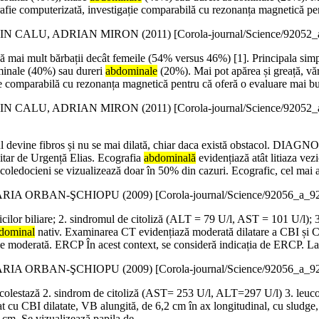
rafie computerizată, investigație comparabilă cu rezonanța magnetică pe
N CALU, ADRIAN MIRON (
2011
)
[Corola-journal/Science/92052
ază mai mult bărbații decât femeile (54% versus 46%) [1]. Principala simpt
ominale (40%) sau dureri
abdominale
(20%). Mai pot apărea și greață, văr
ie comparabilă cu rezonanța magnetică pentru că oferă o evaluare mai bun
N CALU, ADRIAN MIRON (
2011
)
[Corola-journal/Science/92052
ul devine fibros și nu se mai dilată, chiar daca există obstacol. DIAG
itar de Urgență Elias. Ecografia
abdominală
evidențiază atât litiaza vezi
 coledocieni se vizualizează doar în 50% din cazuri. Ecografic, cel mai 
RIA ORBAN-ŞCHIOPU (
2009
)
[Corola-journal/Science/92056_a_9
 colicilor biliare; 2. sindromul de citoliză (ALT = 79 U/l, AST = 101 U/
dominal
nativ. Examinarea CT evidențiază moderată dilatare a CBI și CBP
galie moderată. ERCP În acest context, se consideră indicația de ERCP. 
RIA ORBAN-ŞCHIOPU (
2009
)
[Corola-journal/Science/92056_a_9
tază 2. sindrom de citoliză (AST= 253 U/l, ALT=297 U/l) 3. leucoci
at cu CBI dilatate, VB alungită, de 6,2 cm în ax longitudinal, cu sludge
5 cm. Se vizualizează papila de