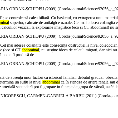
RIA ORBAN-ŞCHIOPU (
2009
)
[Corola-journal/Science/92056_a_9
dă; se controlează calea biliară. Cu basketul, cu extragerea unui materi
minal
superior, calmate de antialgice uzuale. Cel mai adesea colangita est
 calculilor vezicali la explorările imagistice (eco și CT abdominal) nu s
RIA ORBAN-ŞCHIOPU (
2009
)
[Corola-journal/Science/92056_a_9
Cel mai adesea colangita este consecința obstrucției la nivel coledocian, 
ice (eco și CT
abdominal
) nu susține ideea de calculi migrați, dar nici nu
ră poate fi produsă de
RIA ORBAN-ŞCHIOPU (
2009
)
[Corola-journal/Science/92056_a_9
rată de absența unor factori ca istoricul familial, debutul gradual, obez
etermina un suflu la nivel
abdominal
ca în stenoza de arteră renală sau
rterială secundară pot fi grupate în funcție de grupa de vârstă, astfel l
 NICORESCU, CARMEN-GABRIELA BARBU (
2011
)
[Corola-jou