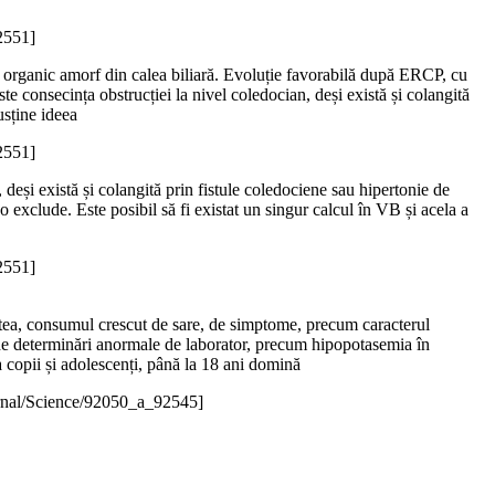
2551]
al organic amorf din calea biliară. Evoluție favorabilă după ERCP, cu
e consecința obstrucției la nivel coledocian, deși există și colangită
usține ideea
2551]
deși există și colangită prin fistule coledociene sau hipertonie de
 o exclude. Este posibil să fi existat un singur calcul în VB și acela a
2551]
itatea, consumul crescut de sare, de simptome, precum caracterul
 de determinări anormale de laborator, precum hipopotasemia în
a copii și adolescenți, până la 18 ani domină
rnal/Science/92050_a_92545]