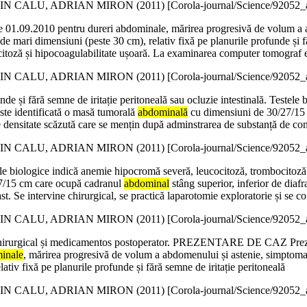
N CALU, ADRIAN MIRON (
2011
)
[Corola-journal/Science/92052
a de 01.09.2010 pentru dureri abdominale, mărirea progresivă de volum 
de mari dimensiuni (peste 30 cm), relativ fixă pe planurile profunde și fă
itoză și hipocoagulabilitate ușoară. La examinarea computer tomograf e
N CALU, ADRIAN MIRON (
2011
)
[Corola-journal/Science/92052
nde și fără semne de iritație peritoneală sau ocluzie intestinală. Testel
ste identificată o masă tumorală
abdominală
cu dimensiuni de 30/27/15 
e densitate scăzută care se mențin după adminstrarea de substanță de cont
N CALU, ADRIAN MIRON (
2011
)
[Corola-journal/Science/92052
estele biologice indică anemie hipocromă severă, leucocitoză, trombocito
27/15 cm care ocupă cadranul
abdominal
stâng superior, inferior de diafr
t. Se intervine chirurgical, se practică laparotomie exploratorie și se c
N CALU, ADRIAN MIRON (
2011
)
[Corola-journal/Science/92052
ui chirurgical și medicamentos postoperator. PREZENTARE DE CAZ Prezen
inale
, mărirea progresivă de volum a abdomenului și astenie, simptomat
iv fixă pe planurile profunde și fără semne de iritație peritoneală
N CALU, ADRIAN MIRON (
2011
)
[Corola-journal/Science/92052