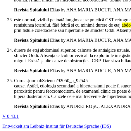
Revista Spitalului Elias
by ANA MARIA BUCUR, ANA MA
este normal, vizibil pe toată lungimea; se practică CST retrogra
remisiunea icterului, fără febră și cu minimă durere de etaj
abdo
prin fistule coledociene sau hipertonie de sfincter Oddi. Absența
Revista Spitalului Elias
by ANA MARIA BUCUR, ANA MA
durere de etaj abdominal superior, calmate de antialgice uzuale. 
sfincter Oddi. Absența calculilor vezicali la explorările imagist
migrat. Există și alte cauze de obstrucție a CBP. Dar staza bilia
Revista Spitalului Elias
by ANA MARIA BUCUR, ANA MA
Corola-journal/Science/92050_a_92545
cauze. Astfel, etiologia secundară a hipertensiunii poate fi suge
paroxistic pentru feocromocitom, de examenul clinic ce poate d
hiperaldosteronism. Cauzele cele mai frecvente de hipertensiune a
Revista Spitalului Elias
by ANDREI ROŞU, ALEXANDRA
V 0.43.1
Entwickelt am Leibniz-Institut für Deutsche Sprache (IDS)