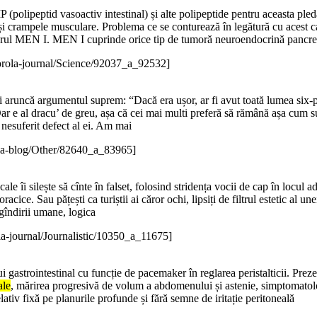
polipeptid vasoactiv intestinal) și alte polipeptide pentru aceasta pledâ
i crampele musculare. Problema ce se conturează în legătură cu acest ca
cadrul MEN I. MEN I cuprinde orice tip de tumoră neuroendocrină pancre
rola-journal/Science/92037_a_92532]
îmi aruncă argumentul suprem: “Dacă era ușor, ar fi avut toată lumea s
Dar e al dracu’ de greu, așa că cei mai multi preferă să rămână așa cum 
 nesuferit defect al ei. Am mai
la-blog/Other/82640_a_83965]
ocale îi silește să cînte în falset, folosind stridența vocii de cap în locul
 toracice. Sau pățești ca turiștii ai căror ochi, lipsiți de filtrul estetic a
 gîndirii umane, logica
a-journal/Journalistic/10350_a_11675]
gastrointestinal cu funcție de pacemaker în reglarea peristalticii. Preze
ale
, mărirea progresivă de volum a abdomenului și astenie, simptomatol
iv fixă pe planurile profunde și fără semne de iritație peritoneală