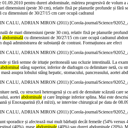
a de 01.09.2010 pentru dureri abdominale, mărirea progresivă de volum a
ri dimensiuni (peste 30 cm), relativ fixă pe planurile profunde și fără s
lă cu dimensiuni de 30/27/15 cm care ocupă cadranul
N CALU, ADRIAN MIRON (
2011
)
[Corola-journal/Science/92052
lă de mari dimensiuni (peste 30 cm), relativ fixă pe planurile profunde ș
lă
abdominală
cu dimensiuni de 30/27/15 cm care ocupă cadranul abdomina
țin după administrarea de substanță de contrast. Formațiunea are efect
N CALU, ADRIAN MIRON (
2011
)
[Corola-journal/Science/92052
unde și fără semne de iritație peritoneală sau ocluzie intestinală. La ex
l
abdominal
stâng superior, inferior de diafragm cu delimitare netă, cu st
 masă asupra lobului stâng hepatic, stomacului, pancreasului, aortei ab
N CALU, ADRIAN MIRON (
2011
)
[Corola-journal/Science/92052
itare netă, cu structură heterogenă și cu arii de densitate scăzută care
ului, aortei
abdominale
și care împinge inferior splina. Mai este descris
umană și Enoxaparină (0,4 ml/zi), se intervine chirurgical pe data de 08.
N CALU, ADRIAN MIRON (
2011
)
[Corola-journal/Science/92052
 sunt sporadice și afectează mai mult bărbații decât femeile (54% versus 
ntestinal (40%), mase
abdominale
(40%) sau dureri abdominale (20%). Mai 