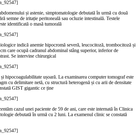
_a_92547]
a abdomenului și astenie, simptomatologie debutată în urmă cu două
ră semne de iritație peritoneală sau ocluzie intestinală. Testele
ste identificată o masă tumorală
_a_92547]
e biologice indică anemie hipocromă severă, leucocitoză, trombocitoză și
cm care ocupă cadranul abdominal stâng superior, inferior de
rast. Se intervine chirurgical
_a_92547]
ză și hipocoagulabilitate ușoară. La examinarea computer tomograf este
agm cu delimitare netă, cu structură heterogenă și cu arii de densitate
onstată GIST gigantic ce ține
_a_92547]
tăm cazul unei paciente de 59 de ani, care este internată în Clinica
ologie debutată în urmă cu 2 luni. La examenul clinic se constată
_a_92547]