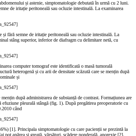
 abdomenului și astenie, simptomatologie debutată în urmă cu 2 luni.
emne de iritație peritoneală sau ocluzie intestinală. La examinarea
_a_92547]
i fără semne de iritație peritoneală sau ocluzie intestinală. La
l stâng superior, inferior de diafragm cu delimitare netă, cu
_a_92547]
aminarea computer tomograf este identificată o masă tumorală
ructură heterogenă și cu arii de densitate scăzută care se mențin după
dominale și
_a_92547]
 se mențin după administrarea de substanță de contrast. Formațiunea are
ă efuziune pleurală stângă (fig. 1). După pregătirea preoperatorie cu
09.2010 când
_a_92547]
46%) [1]. Principala simptomatologie cu care pacienții se prezintă la
pot apărea și greață, vărsături, scădere ponderală, anorexie [2].