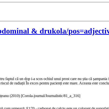
dominal & drukola/pos=adjectiv
ntru faptul că un dop i-a scos ochiul unui prost care nu știa că șampani
 riscul de radiații În exces pentru pacienți este mare. Aceasta este conclu
țeanu (
2010
)
[Corola-journal/Journalistic/81_a_316]
upă cum urmează: E170 - carbonat de calciu este un colorant de suprafață 