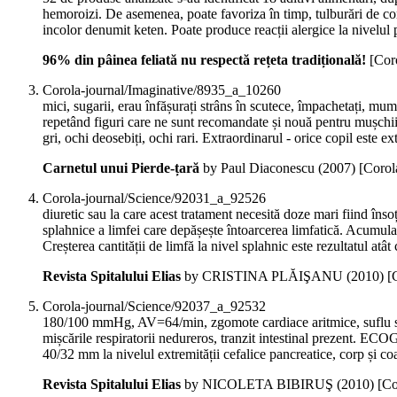
hemoroizi. De asemenea, poate favoriza în timp, tulburări de 
incolor denumit keten. Poate produce reacții alergice la nivelul p
96% din pâinea feliată nu respectă rețeta tradițională!
[Cor
Corola-journal/Imaginative/8935_a_10260
mici, sugarii, erau înfășurați strâns în scutece, împachetați, m
repetând figuri care ne sunt recomandate și nouă pentru mușchi
gri, ochi deosebiți, ochi rari. Extraordinarul - orice copil este ext
Carnetul unui Pierde-țară
by Paul Diaconescu (
2007
)
[Corol
Corola-journal/Science/92031_a_92526
diuretic sau la care acest tratament necesită doze mari fiind înso
splahnice a limfei care depășește întoarcerea limfatică. Acumula
Creșterea cantității de limfă la nivel splahnic este rezultatul atât
Revista Spitalului Elias
by CRISTINA PLĂIŞANU (
2010
)
[
Corola-journal/Science/92037_a_92532
180/100 mmHg, AV=64/min, zgomote cardiace aritmice, suflu sistoli
mișcările respiratorii nedureros, tranzit intestinal prezent. 
40/32 mm la nivelul extremității cefalice pancreatice, corp și 
Revista Spitalului Elias
by NICOLETA BIBIRUŞ (
2010
)
[Co