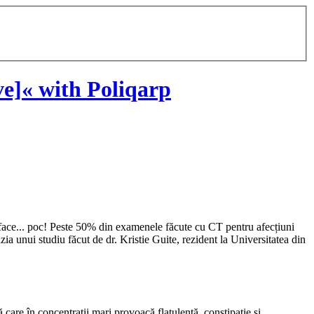
e]« with Poliqarp
a face... poc! Peste 50% din examenele făcute cu CT pentru afecțiuni
zia unui studiu făcut de dr. Kristie Guite, rezident la Universitatea din
care în concentrații mari provoacă flatulentă, constipație și