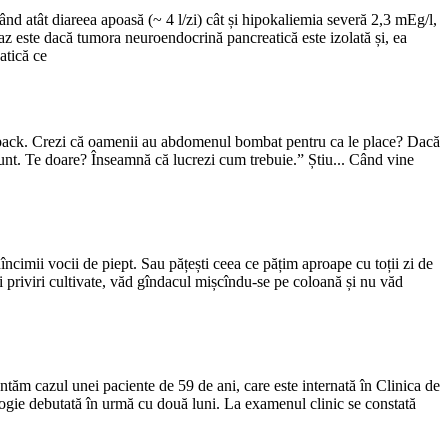
nd atât diareea apoasă (~ 4 l/zi) cât și hipokaliemia severă 2,3 mEg/l,
z este dacă tumora neuroendocrină pancreatică este izolată și, ea
atică ce
ix-pack. Crezi că oamenii au abdomenul bombat pentru ca le place? Dacă
sunt. Te doare? Înseamnă că lucrezi cum trebuie.” Știu... Când vine
 adîncimii vocii de piept. Sau pățești ceea ce pățim aproape cu toții zi de
l unei priviri cultivate, văd gîndacul mișcîndu-se pe coloană și nu văd
ntăm cazul unei paciente de 59 de ani, care este internată în Clinica de
ogie debutată în urmă cu două luni. La examenul clinic se constată