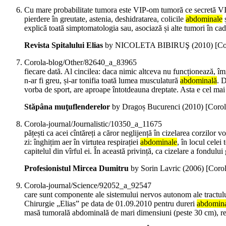
Cu mare probabilitate tumora este VIP-om tumoră ce secretă VIP (
pierdere în greutate, astenia, deshidratarea, colicile
abdominale
ș
explică toată simptomatologia sau, asociază și alte tumori în 
Revista Spitalului Elias
by NICOLETA BIBIRUŞ (
2010
)
[Co
Corola-blog/Other/82640_a_83965
fiecare dată. Al cincilea: daca nimic altceva nu funcționează, 
n-ar fi greu, și-ar tonifia toată lumea musculatură
abdominală
. 
vorba de sport, are aproape întotdeauna dreptate. Asta e cel mai
Stăpâna muţuflenderelor
by Dragoș Bucurenci (
2010
)
[Coro
Corola-journal/Journalistic/10350_a_11675
pățești ca acei cîntăreți a căror neglijență în cizelarea corzilor v
zi: înghițim aer în virtutea respirației
abdominale
, în locul celei
capitelul din vîrful ei. În această privință, ca cizelare a fondului
Profesionistul Mircea Dumitru
by Sorin Lavric (
2006
)
[Corol
Corola-journal/Science/92052_a_92547
care sunt componente ale sistemului nervos autonom ale tractului 
Chirurgie „Elias” pe data de 01.09.2010 pentru dureri
abdomin
masă tumorală abdominală de mari dimensiuni (peste 30 cm), relat