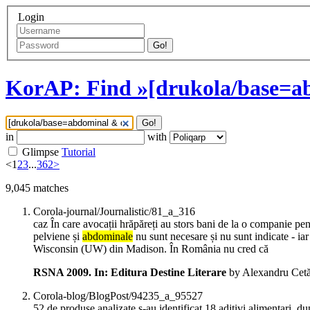
Login
Go!
KorAP: Find »[drukola/base=ab
Go!
in
with
Glimpse
Tutorial
<
1
2
3
...
362
>
9,045
matches
Corola-journal/Journalistic/81_a_316
caz În care avocații hrăpăreți au stors bani de la o companie pe
pelviene și
abdominale
nu sunt necesare și nu sunt indicate - iar
Wisconsin (UW) din Madison. În România nu cred că
RSNA 2009. In: Editura Destine Literare
by Alexandru Cetă
Corola-blog/BlogPost/94235_a_95527
52 de produse analizate s-au identificat 18 aditivi alimentari, d