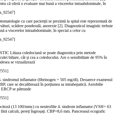
ntru că oferă o evaluare mai bună a viscerelor intraabdominale, în
_a_92547]
omatologie cu care pacienții se prezintă la spital este reprezentată de
sături, scădere ponderală, anorexie [2]. Diagnosticul imagistic trebuie
ă a viscerelor intraabdominale, în special a celor cu
_a_92547]
NOSTIC Litiaza coledociană se poate diagnostica prin metode
culei biliare, cât și cea a coledocului. Are o sensibilitate de 95% în
adesea se vizualizează
2551]
l); 3. sindromul inflamator (fibrinogen = 505 mg/dl). Deoarece examenul
, care se decalibrează în porțiunea sa intrahepatică. Aerobilie
La ERCP se pătrunde
2551]
toză (13 100/mmc) cu neutrofilie 4. sindrom inflamator (VSH= 63
, fără calculi, pereți îngroșați. CBP=8,6 mm. Pancreasul ecografic