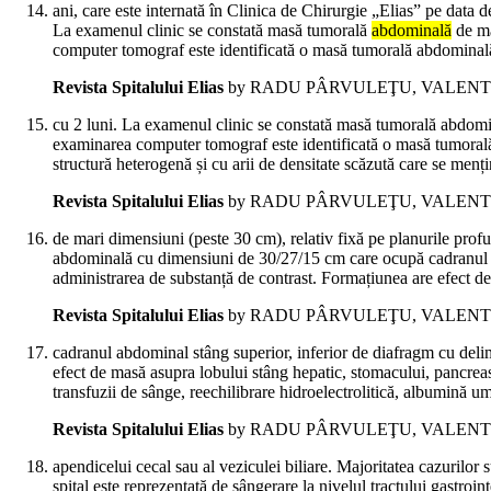
ani, care este internată în Clinica de Chirurgie „Elias” pe dat
La examenul clinic se constată masă tumorală
abdominală
de ma
computer tomograf este identificată o masă tumorală abdomina
Revista Spitalului Elias
by RADU PÂRVULEŢU, VALENTI
cu 2 luni. La examenul clinic se constată masă tumorală abdomina
examinarea computer tomograf este identificată o masă tumora
structură heterogenă și cu arii de densitate scăzută care se men
Revista Spitalului Elias
by RADU PÂRVULEŢU, VALENTI
de mari dimensiuni (peste 30 cm), relativ fixă pe planurile prof
abdominală cu dimensiuni de 30/27/15 cm care ocupă cadranu
administrarea de substanță de contrast. Formațiunea are efect de
Revista Spitalului Elias
by RADU PÂRVULEŢU, VALENTI
cadranul abdominal stâng superior, inferior de diafragm cu delim
efect de masă asupra lobului stâng hepatic, stomacului, pancreas
transfuzii de sânge, reechilibrare hidroelectrolitică, albumină 
Revista Spitalului Elias
by RADU PÂRVULEŢU, VALENTI
apendicelui cecal sau al veziculei biliare. Majoritatea cazurilor
spital este reprezentată de sângerare la nivelul tractului gastroi