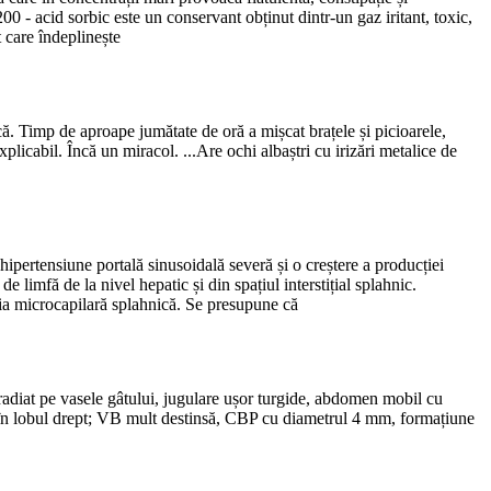
E200 - acid sorbic este un conservant obținut dintr-un gaz iritant, toxic,
t care îndeplinește
ă. Timp de aproape jumătate de oră a mișcat brațele și picioarele,
plicabil. Încă un miracol. ...Are ochi albaștri cu irizări metalice de
hipertensiune portală sinusoidală severă și o creștere a producției
de limfă de la nivel hepatic și din spațiul interstițial splahnic.
ulația microcapilară splahnică. Se presupune că
iradiat pe vasele gâtului, jugulare ușor turgide, abdomen mobil cu
e în lobul drept; VB mult destinsă, CBP cu diametrul 4 mm, formațiune