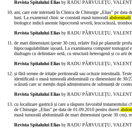
Revista Spitalului Elias
by RADU PÂRVULEŢU, VALENTI
ani, care este internată în Clinica de Chirurgie „Elias” pe dat
luni. La examenul clinic se constată masă tumorală
abdominală
biologice indică anemie hipocromă severă, leucocitoză, tromboc
Revista Spitalului Elias
by RADU PÂRVULEŢU, VALENTI
de mari dimensiuni (peste 30 cm), relativ fixă pe planurile profu
hipocoagulabilitate ușoară. La examinarea computer tomograf e
diafragm cu delimitare netă, cu structură heterogenă și cu arii d
Revista Spitalului Elias
by RADU PÂRVULEŢU, VALENTI
și fără semne de iritație peritoneală sau ocluzie intestinală. T
identificată o masă tumorală abdominală cu dimensiuni de 30/
scăzută care se mențin după adminstrarea de substanță de contras
Revista Spitalului Elias
by RADU PÂRVULEŢU, VALENTI
cu localizare gastrică și care a răspuns favorabil tratamentul
de Chirurgie „Elias” pe data de 01.09.2010 pentru dureri
abdom
masă tumorală abdominală de mari dimensiuni (peste 30 cm), relat
Revista Spitalului Elias
by RADU PÂRVULEŢU, VALENTI