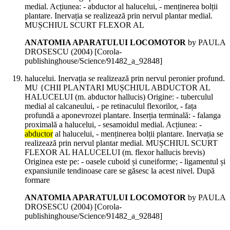
medial. Acțiunea: - abductor al halucelui, - menținerea bolții
plantare. Inervația se realizează prin nervul plantar medial.
MUȘCHIUL SCURT FLEXOR AL
ANATOMIA APARATULUI LOCOMOTOR
by PAULA
DROSESCU (
2004
)
[Corola-
publishinghouse/Science/91482_a_92848]
halucelui. Inervația se realizează prin nervul peronier profund.
MU {CHII PLANTARI MUȘCHIUL ABDUCTOR AL
HALUCELUI (m. abductor hallucis) Origine: - tuberculul
medial al calcaneului, - pe retinaculul flexorilor, - fața
profundă a aponevrozei plantare. Inserția terminală: - falanga
proximală a halucelui, - sesamoidul medial. Acțiunea: -
abductor
al halucelui, - menținerea bolții plantare. Inervația se
realizează prin nervul plantar medial. MUȘCHIUL SCURT
FLEXOR AL HALUCELUI (m. flexor hallucis brevis)
Originea este pe: - oasele cuboid și cuneiforme; - ligamentul și
expansiunile tendinoase care se găsesc la acest nivel. După
formare
ANATOMIA APARATULUI LOCOMOTOR
by PAULA
DROSESCU (
2004
)
[Corola-
publishinghouse/Science/91482_a_92848]