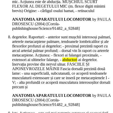
mic. Acțiunea este de abducția. MUȘCHIUL SCURT
FLEXOR AL DEGETULUI MIC (m. flexor digiti minimi
brevis) Origine: - cârligul osului hamat, - retinaculul
ANATOMIA APARATULUI LOCOMOTOR
by PAULA
DROSESCU (
2004
)
[Corola-
publishinghouse/Science/91482_a_92848]
degetelor. Raporturi: - anterior sunt mușchii interosoși palmari,
arterele metacarpiene palmare, tendoanele lombricalilor și ale
flexorilor profunzi ai degetelor; - proximal prezintă raport cu
arcul arterial palmar profund; - dorsal vin în raport cu arterele
metacarpiene. Acțiunea: - flexori ai falangei proximale, -
extensori ai ultimelor falange, -
abductori
ai degetelor.
Inervația provine din nervul ulnar. FASCIILE ȘI
APONEVROZELE MÂINII Fascia dorsală prezintă două
lame: - una superficială, subcutanată, ce acoperă tendoanele
musculaturii extensoare și care se inseră pe metacarpienele I -
V; - alta profundă ce acoperă musculatura interosoșilor dorsali
precum și
ANATOMIA APARATULUI LOCOMOTOR
by PAULA
DROSESCU (
2004
)
[Corola-
publishinghouse/Science/91482_a_92848]