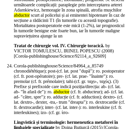
următoarele complicații: paraplegie prin interceptarea arterei
Adamkiewicz, hemoragie în zona spinală, atrofia mușchilor
abductor
scurt al policelui și ai eminentei hipotenare în caz de
secțiune a rădăcinii T1 (în tumorile cu această topografie).
Mortalitatea postoperatorie este mică (1-2%), iar prognosticul
în tumorile benigne este foarte bun, iar în tumorile maligne
supraviețuirea ajunge la un
Tratat de chirurgie vol. IV. Chirurgie toracică.
by
VICTOR TOMULESCU, IRINEL POPESCU (
2008
)
[Corola-publishinghouse/Science/92114_a_92609]
Corola-publishinghouse/Science/84964_a_85749
chronodiététique); post-(cf. lat. post "după"): ro. postoperator
(cf. fr. post-opératoire); pre- (cf. lat. prae- "înainte"): ro.
premolar (cf. fr. prémolaire); tahi-(cf. gr. ταχυ-, ταχύς). (3)
Prefixe și prefixoide care indică poziția/direcția: ab- (cf. lat.
ab- "în afară de"): ro.
abductor
(cf. fr. abducteur); ad- (cf. lat.
ad- "către, spre"): ro. adducție (cf. fr. adduction); dextro- (cf.
lat. dextro-, dexter, -tra,- trum "dreapta"): ro. dextrocardie (cf.
fr. dextrocardie); inter- (cf. lat. inter-): ro. interleukine (cf. fr.
interleukines); izo- (cf. gr. ίσο-
Lingvistică și terminologie: hermeneutica metaforei în
limbajele specializate
by Doina Butiurcă (
2015
)
[Corola-