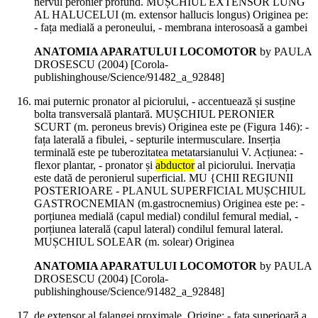
nervul peronier profund. MUȘCHIUL EXTENSOR LUNG
AL HALUCELUI (m. extensor hallucis longus) Originea pe:
- fața medială a peroneului, - membrana interosoasă a gambei
ANATOMIA APARATULUI LOCOMOTOR
by PAULA
DROSESCU (
2004
)
[Corola-
publishinghouse/Science/91482_a_92848]
mai puternic pronator al piciorului, - accentuează și susține
bolta transversală plantară. MUȘCHIUL PERONIER
SCURT (m. peroneus brevis) Originea este pe (Figura 146): -
fața laterală a fibulei, - septurile intermusculare. Inserția
terminală este pe tuberozitatea metatarsianului V. Acțiunea: -
flexor plantar, - pronator și
abductor
al piciorului. Inervația
este dată de peronierul superficial. MU {CHII REGIUNII
POSTERIOARE - PLANUL SUPERFICIAL MUȘCHIUL
GASTROCNEMIAN (m.gastrocnemius) Originea este pe: -
porțiunea medială (capul medial) condilul femural medial, -
porțiunea laterală (capul lateral) condilul femural lateral.
MUȘCHIUL SOLEAR (m. solear) Originea
ANATOMIA APARATULUI LOCOMOTOR
by PAULA
DROSESCU (
2004
)
[Corola-
publishinghouse/Science/91482_a_92848]
de extensor al falangei proximale. Origine: - fața superioară a