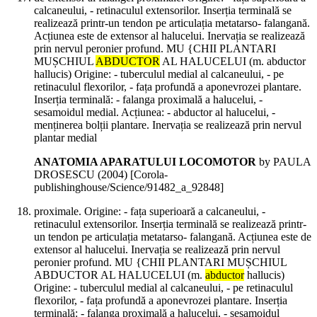
calcaneului, - retinaculul extensorilor. Inserția terminală se
realizează printr-un tendon pe articulația metatarso- falangană.
Acțiunea este de extensor al halucelui. Inervația se realizează
prin nervul peronier profund. MU {CHII PLANTARI
MUȘCHIUL
ABDUCTOR
AL HALUCELUI (m. abductor
hallucis) Origine: - tuberculul medial al calcaneului, - pe
retinaculul flexorilor, - fața profundă a aponevrozei plantare.
Inserția terminală: - falanga proximală a halucelui, -
sesamoidul medial. Acțiunea: - abductor al halucelui, -
menținerea bolții plantare. Inervația se realizează prin nervul
plantar medial
ANATOMIA APARATULUI LOCOMOTOR
by PAULA
DROSESCU (
2004
)
[Corola-
publishinghouse/Science/91482_a_92848]
proximale. Origine: - fața superioară a calcaneului, -
retinaculul extensorilor. Inserția terminală se realizează printr-
un tendon pe articulația metatarso- falangană. Acțiunea este de
extensor al halucelui. Inervația se realizează prin nervul
peronier profund. MU {CHII PLANTARI MUȘCHIUL
ABDUCTOR AL HALUCELUI (m.
abductor
hallucis)
Origine: - tuberculul medial al calcaneului, - pe retinaculul
flexorilor, - fața profundă a aponevrozei plantare. Inserția
terminală: - falanga proximală a halucelui, - sesamoidul