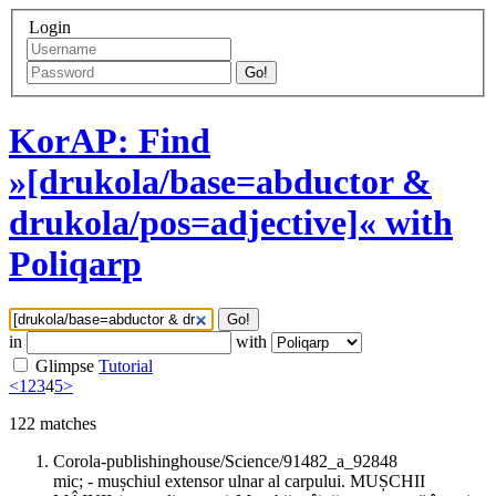
Login
Go!
KorAP: Find
»[drukola/base=abductor &
drukola/pos=adjective]« with
Poliqarp
Go!
in
with
Glimpse
Tutorial
<
1
2
3
4
5
>
122
matches
Corola-publishinghouse/Science/91482_a_92848
mic; - mușchiul extensor ulnar al carpului. MUȘCHII