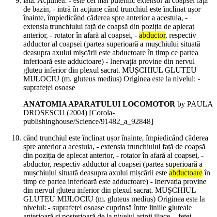
lata. Acțiunea: - este cel mai puternic extensor al coapsei față
de bazin, - intră în acțiune când trunchiul este înclinat ușor
înainte, împiedicând căderea spre anterior a acestuia, -
extensia trunchiului față de coapsă din poziția de aplecat
anterior, - rotator în afară al coapsei, -
abductor
, respectiv
adductor al coapsei (partea superioară a mușchiului situată
deasupra axului mișcării este abductoare în timp ce partea
inferioară este adductoare) - Inervația provine din nervul
gluteu inferior din plexul sacrat. MUȘCHIUL GLUTEU
MIJLOCIU (m. gluteus medius) Originea este la nivelul: -
suprafeței osoase
ANATOMIA APARATULUI LOCOMOTOR
by PAULA
DROSESCU (
2004
)
[Corola-
publishinghouse/Science/91482_a_92848]
când trunchiul este înclinat ușor înainte, împiedicând căderea
spre anterior a acestuia, - extensia trunchiului față de coapsă
din poziția de aplecat anterior, - rotator în afară al coapsei, -
abductor, respectiv adductor al coapsei (partea superioară a
mușchiului situată deasupra axului mișcării este
abductoare
în
timp ce partea inferioară este adductoare) - Inervația provine
din nervul gluteu inferior din plexul sacrat. MUȘCHIUL
GLUTEU MIJLOCIU (m. gluteus medius) Originea este la
nivelul: - suprafeței osoase cuprinsă între liniile gluteale
anterioară și posterioară de la nivelul aripii iliace, - feței