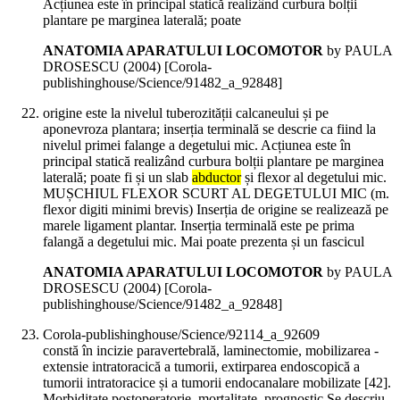
Acțiunea este în principal statică realizând curbura bolții
plantare pe marginea laterală; poate
ANATOMIA APARATULUI LOCOMOTOR
by PAULA
DROSESCU (
2004
)
[Corola-
publishinghouse/Science/91482_a_92848]
origine este la nivelul tuberozității calcaneului și pe
aponevroza plantara; inserția terminală se descrie ca fiind la
nivelul primei falange a degetului mic. Acțiunea este în
principal statică realizând curbura bolții plantare pe marginea
laterală; poate fi și un slab
abductor
și flexor al degetului mic.
MUȘCHIUL FLEXOR SCURT AL DEGETULUI MIC (m.
flexor digiti minimi brevis) Inserția de origine se realizează pe
marele ligament plantar. Inserția terminală este pe prima
falangă a degetului mic. Mai poate prezenta și un fascicul
ANATOMIA APARATULUI LOCOMOTOR
by PAULA
DROSESCU (
2004
)
[Corola-
publishinghouse/Science/91482_a_92848]
Corola-publishinghouse/Science/92114_a_92609
constă în incizie paravertebrală, laminectomie, mobilizarea -
extensie intratoracică a tumorii, extirparea endoscopică a
tumorii intratoracice și a tumorii endocanalare mobilizate [42].
Morbiditate postoperatorie, mortalitate, prognostic Se descriu