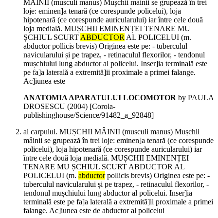
MÂINII (musculi manus) Mușchii mâinii se grupează în trei
loje: eminen]a tenară (ce corespunde policelui), loja
hipotenară (ce corespunde auricularului) iar între cele două
loja medială. MUȘCHII EMINENȚEI TENARE MU
ȘCHIUL SCURT
ABDUCTOR
AL POLICELUI (m.
abductor pollicis brevis) Originea este pe: - tuberculul
navicularului și pe trapez, - retinaculul flexorilor, - tendonul
mușchiului lung abductor al policelui. Inser]ia terminală este
pe fa]a laterală a extremită]ii proximale a primei falange.
Ac]iunea este
ANATOMIA APARATULUI LOCOMOTOR
by PAULA
DROSESCU (
2004
)
[Corola-
publishinghouse/Science/91482_a_92848]
al carpului. MUȘCHII MÂINII (musculi manus) Mușchii
mâinii se grupează în trei loje: eminen]a tenară (ce corespunde
policelui), loja hipotenară (ce corespunde auricularului) iar
între cele două loja medială. MUȘCHII EMINENȚEI
TENARE MU ȘCHIUL SCURT ABDUCTOR AL
POLICELUI (m.
abductor
pollicis brevis) Originea este pe: -
tuberculul navicularului și pe trapez, - retinaculul flexorilor, -
tendonul mușchiului lung abductor al policelui. Inser]ia
terminală este pe fa]a laterală a extremită]ii proximale a primei
falange. Ac]iunea este de abductor al policelui