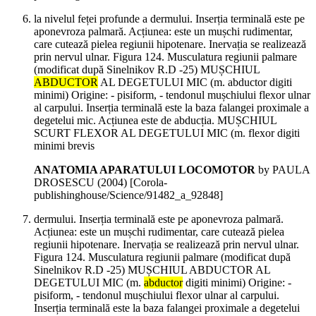
la nivelul feței profunde a dermului. Inserția terminală este pe
aponevroza palmară. Acțiunea: este un mușchi rudimentar,
care cutează pielea regiunii hipotenare. Inervația se realizează
prin nervul ulnar. Figura 124. Musculatura regiunii palmare
(modificat după Sinelnikov R.D -25) MUȘCHIUL
ABDUCTOR
AL DEGETULUI MIC (m. abductor digiti
minimi) Origine: - pisiform, - tendonul mușchiului flexor ulnar
al carpului. Inserția terminală este la baza falangei proximale a
degetelui mic. Acțiunea este de abducția. MUȘCHIUL
SCURT FLEXOR AL DEGETULUI MIC (m. flexor digiti
minimi brevis
ANATOMIA APARATULUI LOCOMOTOR
by PAULA
DROSESCU (
2004
)
[Corola-
publishinghouse/Science/91482_a_92848]
dermului. Inserția terminală este pe aponevroza palmară.
Acțiunea: este un mușchi rudimentar, care cutează pielea
regiunii hipotenare. Inervația se realizează prin nervul ulnar.
Figura 124. Musculatura regiunii palmare (modificat după
Sinelnikov R.D -25) MUȘCHIUL ABDUCTOR AL
DEGETULUI MIC (m.
abductor
digiti minimi) Origine: -
pisiform, - tendonul mușchiului flexor ulnar al carpului.
Inserția terminală este la baza falangei proximale a degetelui