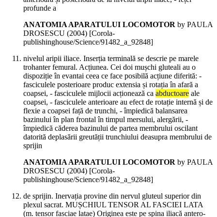
profunde a
ANATOMIA APARATULUI LOCOMOTOR
by PAULA
DROSESCU (
2004
)
[Corola-
publishinghouse/Science/91482_a_92848]
nivelul aripii iliace. Inserția terminală se descrie pe marele
trohanter femural. Acțiunea. Cei doi mușchi gluteali au o
dispoziție în evantai ceea ce face posibilă acțiune diferită: -
fasciculele posterioare produc extensia și rotația în afară a
coapsei, - fasciculele mijlocii acționează ca
abductoare
ale
coapsei, - fasciculele anterioare au efect de rotație internă și de
flexie a coapsei față de trunchi, - împiedică balansarea
bazinului în plan frontal în timpul mersului, alergării, -
împiedică căderea bazinului de partea membrului oscilant
datorită deplasării greutății trunchiului deasupra membrului de
sprijin
ANATOMIA APARATULUI LOCOMOTOR
by PAULA
DROSESCU (
2004
)
[Corola-
publishinghouse/Science/91482_a_92848]
de sprijin. Inervația provine din nervul gluteul superior din
plexul sacrat. MUȘCHIUL TENSOR AL FASCIEI LATA
(m. tensor fasciae latae) Originea este pe spina iliacă antero-