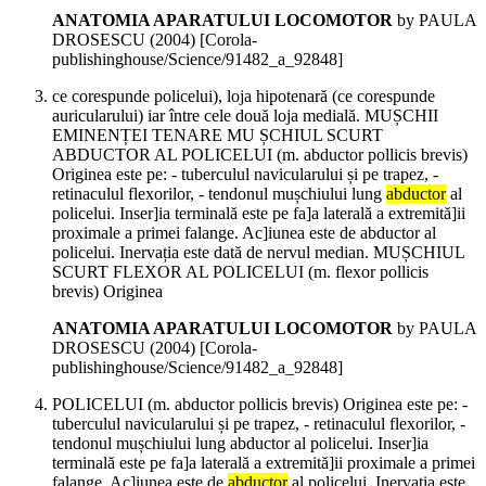
ANATOMIA APARATULUI LOCOMOTOR
by PAULA
DROSESCU (
2004
)
[Corola-
publishinghouse/Science/91482_a_92848]
ce corespunde policelui), loja hipotenară (ce corespunde
auricularului) iar între cele două loja medială. MUȘCHII
EMINENȚEI TENARE MU ȘCHIUL SCURT
ABDUCTOR AL POLICELUI (m. abductor pollicis brevis)
Originea este pe: - tuberculul navicularului și pe trapez, -
retinaculul flexorilor, - tendonul mușchiului lung
abductor
al
policelui. Inser]ia terminală este pe fa]a laterală a extremită]ii
proximale a primei falange. Ac]iunea este de abductor al
policelui. Inervația este dată de nervul median. MUȘCHIUL
SCURT FLEXOR AL POLICELUI (m. flexor pollicis
brevis) Originea
ANATOMIA APARATULUI LOCOMOTOR
by PAULA
DROSESCU (
2004
)
[Corola-
publishinghouse/Science/91482_a_92848]
POLICELUI (m. abductor pollicis brevis) Originea este pe: -
tuberculul navicularului și pe trapez, - retinaculul flexorilor, -
tendonul mușchiului lung abductor al policelui. Inser]ia
terminală este pe fa]a laterală a extremită]ii proximale a primei
falange. Ac]iunea este de
abductor
al policelui. Inervația este