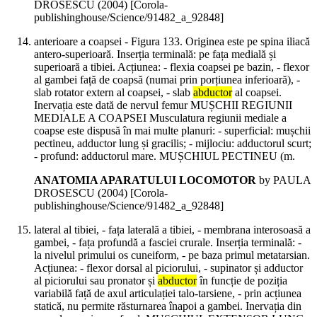
DROSESCU (
2004
)
[Corola-
publishinghouse/Science/91482_a_92848]
anterioare a coapsei - Figura 133. Originea este pe spina iliacă
antero-superioară. Inserția terminală: pe fața medială și
superioară a tibiei. Acțiunea: - flexia coapsei pe bazin, - flexor
al gambei față de coapsă (numai prin porțiunea inferioară), -
slab rotator extern al coapsei, - slab
abductor
al coapsei.
Inervația este dată de nervul femur MUȘCHII REGIUNII
MEDIALE A COAPSEI Musculatura regiunii mediale a
coapse este dispusă în mai multe planuri: - superficial: mușchii
pectineu, adductor lung și gracilis; - mijlociu: adductorul scurt;
- profund: adductorul mare. MUȘCHIUL PECTINEU (m.
ANATOMIA APARATULUI LOCOMOTOR
by PAULA
DROSESCU (
2004
)
[Corola-
publishinghouse/Science/91482_a_92848]
lateral al tibiei, - fața laterală a tibiei, - membrana interosoasă a
gambei, - fața profundă a fasciei crurale. Inserția terminală: -
la nivelul primului os cuneiform, - pe baza primul metatarsian.
Acțiunea: - flexor dorsal al piciorului, - supinator și adductor
al piciorului sau pronator și
abductor
în funcție de poziția
variabilă față de axul articulației talo-tarsiene, - prin acțiunea
statică, nu permite răsturnarea înapoi a gambei. Inervația din