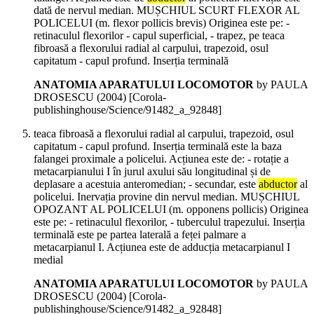
dată de nervul median. MUȘCHIUL SCURT FLEXOR AL
POLICELUI (m. flexor pollicis brevis) Originea este pe: -
retinaculul flexorilor - capul superficial, - trapez, pe teaca
fibroasă a flexorului radial al carpului, trapezoid, osul
capitatum - capul profund. Inserția terminală
ANATOMIA APARATULUI LOCOMOTOR
by PAULA
DROSESCU (
2004
)
[Corola-
publishinghouse/Science/91482_a_92848]
teaca fibroasă a flexorului radial al carpului, trapezoid, osul
capitatum - capul profund. Inserția terminală este la baza
falangei proximale a policelui. Acțiunea este de: - rotație a
metacarpianului I în jurul axului său longitudinal și de
deplasare a acestuia anteromedian; - secundar, este
abductor
al
policelui. Inervația provine din nervul median. MUȘCHIUL
OPOZANT AL POLICELUI (m. opponens pollicis) Originea
este pe: - retinaculul flexorilor, - tuberculul trapezului. Inserția
terminală este pe partea laterală a feței palmare a
metacarpianul I. Acțiunea este de adducția metacarpianul I
medial
ANATOMIA APARATULUI LOCOMOTOR
by PAULA
DROSESCU (
2004
)
[Corola-
publishinghouse/Science/91482_a_92848]