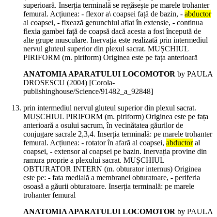
superioară. Inserția terminală se regăsește pe marele trohanter
femural. Acțiunea: - flexor a\ coapsei față de bazin, -
abductor
al coapsei, - fixează genunchiul aflat în extensie, - continua
flexia gambei față de coapsă dacă acesta a fost începută de
alte grupe musculare. Inervația este realizată prin intermediul
nervul gluteul superior din plexul sacrat. MUȘCHIUL
PIRIFORM (m. piriform) Originea este pe fața anterioară
ANATOMIA APARATULUI LOCOMOTOR
by PAULA
DROSESCU (
2004
)
[Corola-
publishinghouse/Science/91482_a_92848]
prin intermediul nervul gluteul superior din plexul sacrat.
MUȘCHIUL PIRIFORM (m. piriform) Originea este pe fața
anterioară a osului sacrum, în vecinătatea găurilor de
conjugare sacrale 2,3,4. Inserția terminală: pe marele trohanter
femural. Acțiunea: - rotator în afară al coapsei,
abductor
al
coapsei, - extensor al coapsei pe bazin. Inervația provine din
ramura proprie a plexului sacrat. MUȘCHIUL
OBTURATOR INTERN (m. obturator internus) Originea
este pe: - fata medială a membranei obturatoare, - periferia
osoasă a găurii obturatoare. Inserția terminală: pe marele
trohanter femural
ANATOMIA APARATULUI LOCOMOTOR
by PAULA