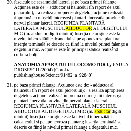
fascicule pe sesamoidul lateral și pe baza primei falange.
Acțiunea este de: - adductor al halucelui (în raport de axul
piciorului); - a realiza apropierea degetelor, acțiune realizată
împreună cu mușchii interosoși plantari. Inervația provine din
nervul plantar lateral. REGIUNEA PLANTARĂ
LATERALĂ MUȘCHIUL
ABDUCTOR
AL DEGETULUI
MIC (m. abductor digiti minimi) Inserția de origine este la
nivelul tuberozității calcaneului și pe aponevroza plantara;
inserția terminală se descrie ca fiind la nivelul primei falange a
degetului mic. Acțiunea este în principal statică realizând
curbura bolții
ANATOMIA APARATULUI LOCOMOTOR
by PAULA
DROSESCU (
2004
)
[Corola-
publishinghouse/Science/91482_a_92848]
pe baza primei falange. Acțiunea este de: - adductor al
halucelui (în raport de axul piciorului); - a realiza apropierea
degetelor, acțiune realizată împreună cu mușchii interosoși
plantari. Inervația provine din nervul plantar lateral.
REGIUNEA PLANTARĂ LATERALĂ MUȘCHIUL
ABDUCTOR AL DEGETULUI MIC (m.
abductor
digiti
minimi) Inserția de origine este la nivelul tuberozității
calcaneului și pe aponevroza plantara; inserția terminală se
descrie ca fiind la nivelul primei falange a degetului mic.