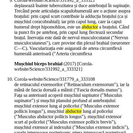
Corola-website/Science/331992_a_333321
deplasează înainte tuberozitatea și duce antebrațul în supinație.
Trecând peste articulația scapulohumerală are o acțiune asupra
brațului: prin capul scurt contribuie la adducția brațului (ca și
mușchiul coracobrahial); iar prin capul lung, care ia capul
humeral drept hipomohlion, este un
abductor
a brațului. Când
ia punct fix pe antebraț, prin capul lung flectează secundar
brațul. Inervația este dată de nervul musculocutanat ("Nervus
musculocutaneus"), care provine din plexul brahial (neuromer
C—C). Vascularizația este asigurată de artera circumflexă
humerală anterioară ("Arteria circumflexa
Mușchiul biceps brahial
(
2017
)
[Corola-
website/Science/331992_a_333321]
Corola-website/Science/331779_a_333108
de retinaculul extensorilor ("Retinaculum extensorum"), iar la
mână de fascia dorsală a mâinii ("Fascia dorsalis manus").
Fața sa anterioară acoperă mușchiul supinator ("Musculus
supinator") și mușchii planului profund al antebrațului:
mușchiul extensor lung al policelui ("Musculus extensor
pollicis longus"), mușchiul
abductor
lung al policelui
("Musculus abductor pollicis longus"), mușchiul extensor
scurt al policelui ("Musculus extensor pollicis brevis"),
mușchiul extensor al indexului ("Musculus extensor indicis"),
vasele interosoase posterioare: artera interosoasă posterioară