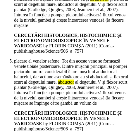
scurt al degetului mare, abductor al degetului V și flexor scurt
plantar (Golledge, Quigley, 2003, Jeanneret et al., 2007).
Intrarea în funcție a pompei piciorului activează fluxul venos
de la nivelul gambei și crește întoarcerea venoasă (la fiecare
mișcare
CERCETĂRI HISTOLOGICE, HISTOCHIMICE ŞI
ELECTRONOMICROSCOPICE ÎN VENELE
VARICOASE
by FLORIN COMŞA (
2011
)
[Corola-
publishinghouse/Science/506_a_757]
plecare al venelor safene. Tot din aceste vene se formează
venele tibiale posterioare. Dintre mușchii principali ai pompei
piciorului un rol considerabil îl are mușchiul adductor al
halucelui, dar acțiune asemănătoare au și abductorii și flexorul
scurt al degetului mare,
abductor
al degetului V și flexor scurt
plantar (Golledge, Quigley, 2003, Jeanneret et al., 2007).
Intrarea în funcție a pompei piciorului activează fluxul venos
de la nivelul gambei și crește întoarcerea venoasă (la fiecare
mișcare se împinge către gambă un volum de
CERCETĂRI HISTOLOGICE, HISTOCHIMICE ŞI
ELECTRONOMICROSCOPICE ÎN VENELE
VARICOASE
by FLORIN COMŞA (
2011
)
[Corola-
publishinghouse/Science/506_a_757]