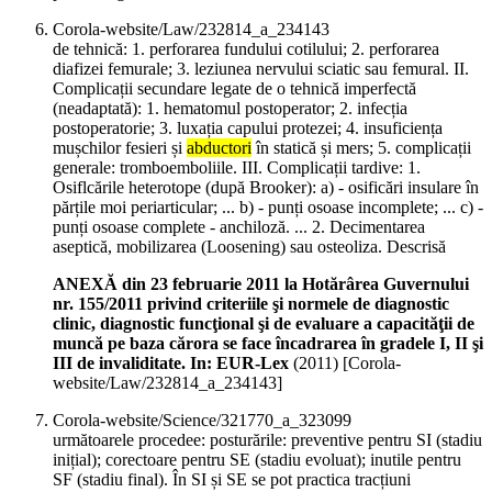
Corola-website/Law/232814_a_234143
de tehnică: 1. perforarea fundului cotilului; 2. perforarea
diafizei femurale; 3. leziunea nervului sciatic sau femural. II.
Complicații secundare legate de o tehnică imperfectă
(neadaptată): 1. hematomul postoperator; 2. infecția
postoperatorie; 3. luxația capului protezei; 4. insuficiența
mușchilor fesieri și
abductori
în statică și mers; 5. complicații
generale: tromboemboliile. III. Complicații tardive: 1.
Osiflcările heterotope (după Brooker): a) - osificări insulare în
părțile moi periarticular; ... b) - punți osoase incomplete; ... c) -
punți osoase complete - anchiloză. ... 2. Decimentarea
aseptică, mobilizarea (Loosening) sau osteoliza. Descrisă
ANEXĂ din 23 februarie 2011 la Hotărârea Guvernului
nr. 155/2011 privind criteriile şi normele de diagnostic
clinic, diagnostic funcţional şi de evaluare a capacităţii de
muncă pe baza cărora se face încadrarea în gradele I, II şi
III de invaliditate. In: EUR-Lex
(
2011
)
[Corola-
website/Law/232814_a_234143]
Corola-website/Science/321770_a_323099
următoarele procedee: posturările: preventive pentru SI (stadiu
inițial); corectoare pentru SE (stadiu evoluat); inutile pentru
SF (stadiu final). În SI și SE se pot practica tracțiuni