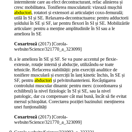
intermitente care au efect decontracturant, refac alinierea și
cresc mobilitatea. Tonifierea musculaturii: vizează mușchii
abductori
, rotatori și extensori ai articulației coxo-femurală;
utilă în SI și SE. Relaxarea-decontractuarea: pentru adductorii
șoldului în SE și SF, iar pentru flexori în SI și SE. Mobilizările
articulare: pentru a menține amplitudinile în SI sau a le
ameliora în SE
Coxartroză
(
2017
)
[Corola-
website/Science/321770_a_323099]
a le ameliora în SE și SF. Se va pune accentul pe flexie-
extensie, rotație internă și abducție, utilizându-se toate
tehnicile. Refacerea stabilității: prin exerciții analitice de
tonifiere musculară și exerciții în lanț kinetic închis, în SE și
SF, pentru
abductori
și pelvitrohanterieni. Recâștigarea
controlului muscular dinamic pentru mers: (coordonarea și
echilibrul) la nivel fiziologic în SI și SE, sau la nivel
patologic, dar cu compensare cât mai bună, încât să fie evitat
mersul șchiopătat. Corectarea poziției bazinului: menținerea
unei funționalități
Coxartroză
(
2017
)
[Corola-
website/Science/321770_a_323099]