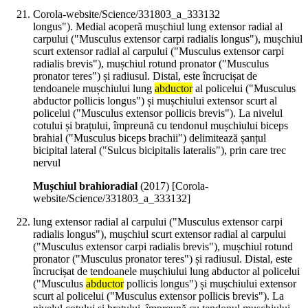
Corola-website/Science/331803_a_333132
longus"). Medial acoperă mușchiul lung extensor radial al
carpului ("Musculus extensor carpi radialis longus"), mușchiul
scurt extensor radial al carpului ("Musculus extensor carpi
radialis brevis"), mușchiul rotund pronator ("Musculus
pronator teres") și radiusul. Distal, este încrucișat de
tendoanele mușchiului lung
abductor
al policelui ("Musculus
abductor pollicis longus") și mușchiului extensor scurt al
policelui ("Musculus extensor pollicis brevis"). La nivelul
cotului și brațului, împreună cu tendonul mușchiului biceps
brahial ("Musculus biceps brachii") delimitează șanțul
bicipital lateral ("Sulcus bicipitalis lateralis"), prin care trec
nervul
Mușchiul brahioradial
(
2017
)
[Corola-
website/Science/331803_a_333132]
lung extensor radial al carpului ("Musculus extensor carpi
radialis longus"), mușchiul scurt extensor radial al carpului
("Musculus extensor carpi radialis brevis"), mușchiul rotund
pronator ("Musculus pronator teres") și radiusul. Distal, este
încrucișat de tendoanele mușchiului lung abductor al policelui
("Musculus
abductor
pollicis longus") și mușchiului extensor
scurt al policelui ("Musculus extensor pollicis brevis"). La