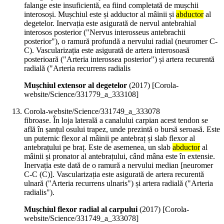
falange este insuficientă, ea fiind completată de mușchii
interosoși. Mușchiul este și adductor al mâinii și
abductor
al
degetelor. Inervația este asigurată de nervul antebrahial
interosos posterior ("Nervus interosseus antebrachii
posterior"), o ramură profundă a nervului radial (neuromer C-
C). Vascularizația este asigurată de artera interosoasă
posterioară ("Arteria interossea posterior") și artera recurentă
radială ("Arteria recurrens radialis
Mușchiul extensor al degetelor
(
2017
)
[Corola-
website/Science/331779_a_333108]
Corola-website/Science/331749_a_333078
fibroase. În loja laterală a canalului carpian acest tendon se
află în șanțul osului trapez, unde prezintă o bursă seroasă. Este
un puternic flexor al mâinii pe antebraț și slab flexor al
antebrațului pe braț. Este de asemenea, un slab
abductor
al
mâinii și pronator al antebrațului, când mâna este în extensie.
Inervația este dată de o ramură a nervului median [neuromer
C-C (C)]. Vascularizația este asigurată de artera recurentă
ulnară ("Arteria recurrens ulnaris") și artera radială ("Arteria
radialis").
Mușchiul flexor radial al carpului
(
2017
)
[Corola-
website/Science/331749_a_333078]