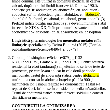
limba comună este utilizat în domeniul medical, în câteva
calcuri, după modelul limbii franceze (J. Dubois, 1962):
abducție (cf. fr. abduction; es. abducciόn, en. abduction);
abductori (cf. fr. abducteur, germ. abduktor, en.
abductor
);
aboral (cf. fr. aboral, es. aboral, en. aboral, germ. aboral). (3)
Prefixul indică poziția sau direcția și a devenit mult mai stabil
în secolele XIX și XX, în împrumuturile savante din domeniul
economic: ab-: absorbție (cf. fr. absorbtion; en. absorption
Lingvistică și terminologie: hermeneutica metaforei în
limbajele specializate
by Doina Butiurcă (
2015
)
[Corola-
publishinghouse/Science/84964_a_85749]
Corola-publishinghouse/Science/679_a_1132
6.30, Tabel 6.35., Grafic 6.31., Tabel 6.36.). Pentru testarea
rezistenței la efort (anduranță) am efectuat o serie de teste de
provocare, pe care le-am aplicat În cele două perioade
menționate. Testul de anduranță statică pentru
abductorii
umărului a constat În abducția brațelor până la 900 și
menținerea lor. Timpul realizat s-a cronometrat. Testul s-a
repetat de 3 ori, luânduse În considerare media măsurătorilor.
Testul de anduranță statică pentru flexorii șoldului a constat
din ridicarea membrelor
CONTRIBUTII LA OPTIMIZAREA