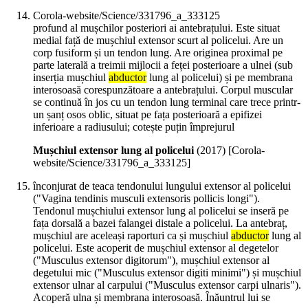
Corola-website/Science/331796_a_333125
profund al mușchilor posteriori ai antebrațului. Este situat
medial față de mușchiul extensor scurt al policelui. Are un
corp fusiform și un tendon lung. Are originea proximal pe
parte laterală a treimii mijlocii a feței posterioare a ulnei (sub
inserția mușchiul
abductor
lung al policelui) și pe membrana
interosoasă corespunzătoare a antebrațului. Corpul muscular
se continuă în jos cu un tendon lung terminal care trece printr-
un șanț osos oblic, situat pe fața posterioară a epifizei
inferioare a radiusului; cotește puțin împrejurul
Mușchiul extensor lung al policelui
(
2017
)
[Corola-
website/Science/331796_a_333125]
înconjurat de teaca tendonului lungului extensor al policelui
("Vagina tendinis musculi extensoris pollicis longi").
Tendonul mușchiului extensor lung al policelui se inseră pe
fața dorsală a bazei falangei distale a policelui. La antebraț,
mușchiul are aceleași raporturi ca și mușchiul
abductor
lung al
policelui. Este acoperit de mușchiul extensor al degetelor
("Musculus extensor digitorum"), mușchiul extensor al
degetului mic ("Musculus extensor digiti minimi") și mușchiul
extensor ulnar al carpului ("Musculus extensor carpi ulnaris").
Acoperă ulna și membrana interosoasă. Înăuntrul lui se