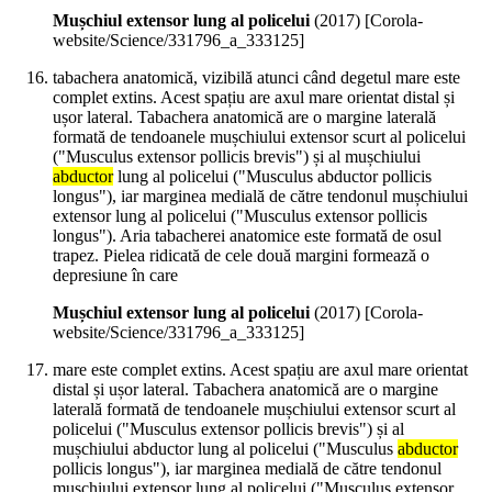
Mușchiul extensor lung al policelui
(
2017
)
[Corola-
website/Science/331796_a_333125]
tabachera anatomică, vizibilă atunci când degetul mare este
complet extins. Acest spațiu are axul mare orientat distal și
ușor lateral. Tabachera anatomică are o margine laterală
formată de tendoanele mușchiului extensor scurt al policelui
("Musculus extensor pollicis brevis") și al mușchiului
abductor
lung al policelui ("Musculus abductor pollicis
longus"), iar marginea medială de către tendonul mușchiului
extensor lung al policelui ("Musculus extensor pollicis
longus"). Aria tabacherei anatomice este formată de osul
trapez. Pielea ridicată de cele două margini formează o
depresiune în care
Mușchiul extensor lung al policelui
(
2017
)
[Corola-
website/Science/331796_a_333125]
mare este complet extins. Acest spațiu are axul mare orientat
distal și ușor lateral. Tabachera anatomică are o margine
laterală formată de tendoanele mușchiului extensor scurt al
policelui ("Musculus extensor pollicis brevis") și al
mușchiului abductor lung al policelui ("Musculus
abductor
pollicis longus"), iar marginea medială de către tendonul
mușchiului extensor lung al policelui ("Musculus extensor