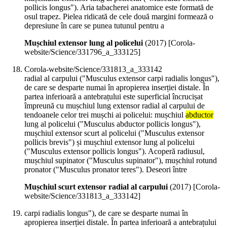
pollicis longus"). Aria tabacherei anatomice este formată de
osul trapez. Pielea ridicată de cele două margini formează o
depresiune în care se punea tutunul pentru a
Mușchiul extensor lung al policelui
(
2017
)
[Corola-
website/Science/331796_a_333125]
Corola-website/Science/331813_a_333142
radial al carpului ("Musculus extensor carpi radialis longus"),
de care se desparte numai în apropierea inserției distale. În
partea inferioară a antebrațului este superficial încrucișat
împreună cu mușchiul lung extensor radial al carpului de
tendoanele celor trei mușchi ai policelui: mușchiul
abductor
lung al policelui ("Musculus abductor pollicis longus"),
mușchiul extensor scurt al policelui ("Musculus extensor
pollicis brevis") și mușchiul extensor lung al policelui
("Musculus extensor pollicis longus"). Acoperă radiusul,
mușchiul supinator ("Musculus supinator"), mușchiul rotund
pronator ("Musculus pronator teres"). Deseori între
Mușchiul scurt extensor radial al carpului
(
2017
)
[Corola-
website/Science/331813_a_333142]
carpi radialis longus"), de care se desparte numai în
apropierea inserției distale. În partea inferioară a antebrațului