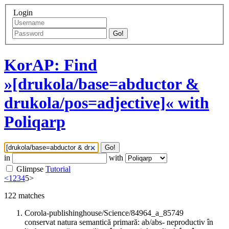
Login
Go!
KorAP: Find
»[drukola/base=abductor &
drukola/pos=adjective]« with
Poliqarp
Go!
in
with
Glimpse
Tutorial
<
1
2
3
4
5
>
122
matches
Corola-publishinghouse/Science/84964_a_85749
conservat natura semantică primară: ab/abs- neproductiv în