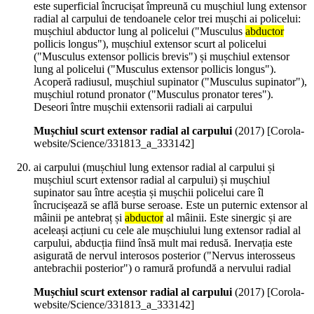
este superficial încrucișat împreună cu mușchiul lung extensor
radial al carpului de tendoanele celor trei mușchi ai policelui:
mușchiul abductor lung al policelui ("Musculus
abductor
pollicis longus"), mușchiul extensor scurt al policelui
("Musculus extensor pollicis brevis") și mușchiul extensor
lung al policelui ("Musculus extensor pollicis longus").
Acoperă radiusul, mușchiul supinator ("Musculus supinator"),
mușchiul rotund pronator ("Musculus pronator teres").
Deseori între mușchii extensorii radiali ai carpului
Mușchiul scurt extensor radial al carpului
(
2017
)
[Corola-
website/Science/331813_a_333142]
ai carpului (mușchiul lung extensor radial al carpului și
mușchiul scurt extensor radial al carpului) și mușchiul
supinator sau între aceștia și mușchii policelui care îl
încrucișează se află burse seroase. Este un puternic extensor al
mâinii pe antebraț și
abductor
al mâinii. Este sinergic și are
aceleași acțiuni cu cele ale mușchiului lung extensor radial al
carpului, abducția fiind însă mult mai redusă. Inervația este
asigurată de nervul interosos posterior ("Nervus interosseus
antebrachii posterior") o ramură profundă a nervului radial
Mușchiul scurt extensor radial al carpului
(
2017
)
[Corola-
website/Science/331813_a_333142]