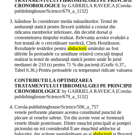
TRATAMENTULUI FIBROMIALGIEI PE PRINCIPII
CRONOBIOLOGICE
by GABRIELA RAVEICA
[Corola-
publishinghouse/Science/679_a_1132]
luânduse În considerare media măsurătorilor. Testul de
anduranță statică pentru flexorii șoldului a constat din
ridicarea membrelor inferioare, din decubit dorsal și
cronometrarea timpului realizat. Relevanța acestor evaluări a
fost testată de o cercetătoare suedeză, Chris Henriksson.
Rezultatele testărilor pentru
abductorii
umărului au fost
diferite În perioadele cu umiditate relativă crescută timpul
realizat la testul de anduranță statică pentru umăr În jurul
medianei de 210 (s) pentru 71 % din pacienți (Grafic 6.37.,
Tabel 6.36.) Pentru perioadele cu temperaturi ridicate valoarea
CONTRIBUTII LA OPTIMIZAREA
TRATAMENTULUI FIBROMIALGIEI PE PRINCIPII
CRONOBIOLOGICE
by GABRIELA RAVEICA
[Corola-
publishinghouse/Science/679_a_1132]
Corola-publishinghouse/Science/506_a_757
venele perforante plantare acestea constituind punctul de
plecare al venelor safene. Tot din aceste vene se formează
venele tibiale posterioare. Dintre mușchii principali ai pompei
piciorului un rol considerabil îl are mușchiul adductor al
halucelui, dar acțiune asemănătoare au și
abductorii
și flexorul