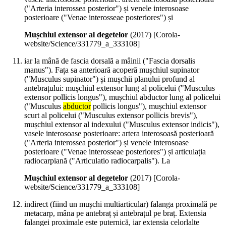
("Arteria interossea posterior") și venele interosoase
posterioare ("Venae interosseae posteriores") și
Mușchiul extensor al degetelor
(
2017
)
[Corola-
website/Science/331779_a_333108]
iar la mână de fascia dorsală a mâinii ("Fascia dorsalis
manus"). Fața sa anterioară acoperă mușchiul supinator
("Musculus supinator") și mușchii planului profund al
antebrațului: mușchiul extensor lung al policelui ("Musculus
extensor pollicis longus"), mușchiul abductor lung al policelui
("Musculus
abductor
pollicis longus"), mușchiul extensor
scurt al policelui ("Musculus extensor pollicis brevis"),
mușchiul extensor al indexului ("Musculus extensor indicis"),
vasele interosoase posterioare: artera interosoasă posterioară
("Arteria interossea posterior") și venele interosoase
posterioare ("Venae interosseae posteriores") și articulația
radiocarpiană ("Articulatio radiocarpalis"). La
Mușchiul extensor al degetelor
(
2017
)
[Corola-
website/Science/331779_a_333108]
indirect (fiind un mușchi multiarticular) falanga proximală pe
metacarp, mâna pe antebraț și antebrațul pe braț. Extensia
falangei proximale este puternică, iar extensia celorlalte