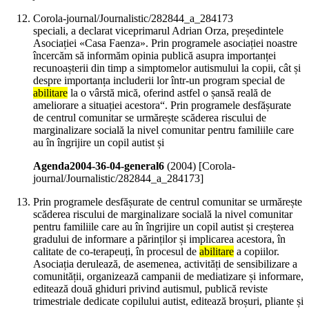
Corola-journal/Journalistic/282844_a_284173
speciali, a declarat viceprimarul Adrian Orza, președintele
Asociației «Casa Faenza». Prin programele asociației noastre
încercăm să informăm opinia publică asupra importanței
recunoașterii din timp a simptomelor autismului la copii, cât și
despre importanța includerii lor într-un program special de
abilitare
la o vârstă mică, oferind astfel o șansă reală de
ameliorare a situației acestora“. Prin programele desfășurate
de centrul comunitar se urmărește scăderea riscului de
marginalizare socială la nivel comunitar pentru familiile care
au în îngrijire un copil autist și
Agenda2004-36-04-general6
(
2004
)
[Corola-
journal/Journalistic/282844_a_284173]
Prin programele desfășurate de centrul comunitar se urmărește
scăderea riscului de marginalizare socială la nivel comunitar
pentru familiile care au în îngrijire un copil autist și creșterea
gradului de informare a părinților și implicarea acestora, în
calitate de co-terapeuți, în procesul de
abilitare
a copiilor.
Asociația derulează, de asemenea, activități de sensibilizare a
comunității, organizează campanii de mediatizare și informare,
editează două ghiduri privind autismul, publică reviste
trimestriale dedicate copilului autist, editează broșuri, pliante și