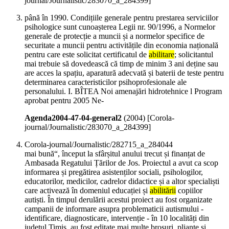
journal/Journalistic/283070_a_284399]
până în 1990. Condițiile generale pentru prestarea serviciilor
psihologice sunt cunoașterea Legii nr. 90/1996, a Normelor
generale de protecție a muncii și a normelor specifice de
securitate a muncii pentru activitățile din economia națională
pentru care este solicitat certificatul de
abilitare
; solicitantul
mai trebuie să dovedească că timp de minim 3 ani deține sau
are acces la spațiu, aparatură adecvată și baterii de teste pentru
determinarea caracteristicilor psihoprofesionale ale
personalului. I. BÎTEA Noi amenajări hidrotehnice l Program
aprobat pentru 2005 Ne-
Agenda2004-47-04-general2
(
2004
)
[Corola-
journal/Journalistic/283070_a_284399]
Corola-journal/Journalistic/282715_a_284044
mai bună“, început la sfârșitul anului trecut și finanțat de
Ambasada Regatului Țărilor de Jos. Proiectul a avut ca scop
informarea și pregătirea asistenților sociali, psihologilor,
educatorilor, medicilor, cadrelor didactice și a altor specialiști
care activează în domeniul educației și
abilitării
copiilor
autiști. În timpul derulării acestui proiect au fost organizate
campanii de informare asupra problematicii autismului -
identificare, diagnosticare, intervenție - în 10 localități din
județul Timiș, au fost editate mai multe broșuri, pliante și