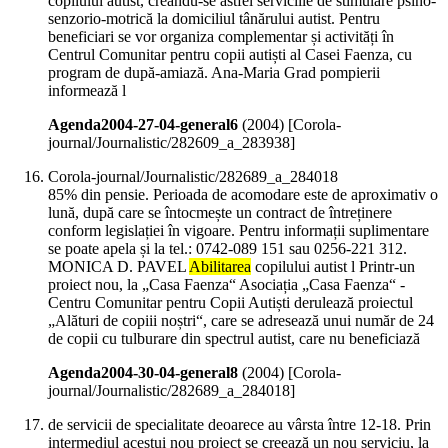
copilului autist, creându-se astfel serviciile de stimulare psiho-
senzorio-motrică la domiciliul tânărului autist. Pentru
beneficiari se vor organiza complementar și activități în
Centrul Comunitar pentru copii autiști al Casei Faenza, cu
program de după-amiază. Ana-Maria Grad pompierii
informează l
Agenda2004-27-04-general6
(
2004
)
[Corola-
journal/Journalistic/282609_a_283938]
Corola-journal/Journalistic/282689_a_284018
85% din pensie. Perioada de acomodare este de aproximativ o
lună, după care se întocmește un contract de întreținere
conform legislației în vigoare. Pentru informații suplimentare
se poate apela și la tel.: 0742-089 151 sau 0256-221 312.
MONICA D. PAVEL
Abilitarea
copilului autist l Printr-un
proiect nou, la „Casa Faenza“ Asociația „Casa Faenza“ -
Centru Comunitar pentru Copii Autiști derulează proiectul
„Alături de copiii noștri“, care se adresează unui număr de 24
de copii cu tulburare din spectrul autist, care nu beneficiază
Agenda2004-30-04-general8
(
2004
)
[Corola-
journal/Journalistic/282689_a_284018]
de servicii de specialitate deoarece au vârsta între 12-18. Prin
intermediul acestui nou proiect se creează un nou serviciu, la