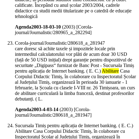
calificate. Începând cu anul școlar 2003/2004, cadrele
didactice cu studii medii titularizate pe o catedră de educație
tehnologică
Agenda2003-18-03-10
(
2003
)
[Corola-
journal/Journalistic/280965_a_282294]
Corola-journal/Journalistic/280618_a_281947
care doresc să achite taxele și impozitele locale prin
intermediul calculatorului vor plăti de acum doar 30 USD
(față de 50 USD inițial) drept garanție pentru dispozitivul de
securitate „Digipass“ furnizat de Banc Post - Sucursala Timiș
pentru aplicația de Internet banking. ( E. C.)
Abilitare
Casa
Corpului Didactic Timiș, în colaborare cu Inspectoratul Școlar
al Județului Timiș, organizează în perioada 30 ianuarie - 1
februarie, la Școala cu clasele I-VIII nr. 26 Timișoara, un curs
de abilitare curriculară la limba franceză, destinat profesorilor
debutanți. ( L.
Agenda2003-4-03-14
(
2003
)
[Corola-
journal/Journalistic/280618_a_281947]
Sucursala Timiș pentru aplicația de Internet banking. ( E. C.)
Abilitare Casa Corpului Didactic Timiș, în colaborare cu
Inspectoratul Școlar al Județului Timiș, organizează în