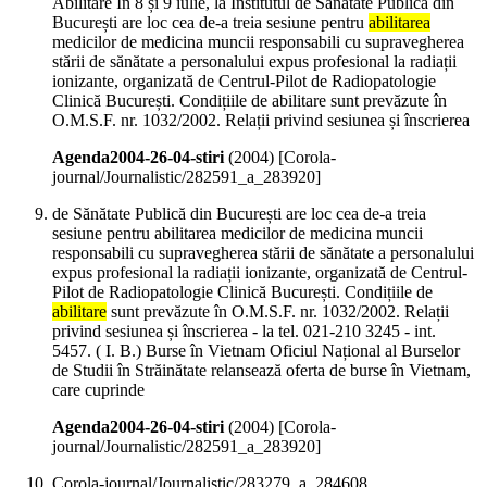
Abilitare În 8 și 9 iulie, la Institutul de Sănătate Publică din
București are loc cea de-a treia sesiune pentru
abilitarea
medicilor de medicina muncii responsabili cu supravegherea
stării de sănătate a personalului expus profesional la radiații
ionizante, organizată de Centrul-Pilot de Radiopatologie
Clinică București. Condițiile de abilitare sunt prevăzute în
O.M.S.F. nr. 1032/2002. Relații privind sesiunea și înscrierea
Agenda2004-26-04-stiri
(
2004
)
[Corola-
journal/Journalistic/282591_a_283920]
de Sănătate Publică din București are loc cea de-a treia
sesiune pentru abilitarea medicilor de medicina muncii
responsabili cu supravegherea stării de sănătate a personalului
expus profesional la radiații ionizante, organizată de Centrul-
Pilot de Radiopatologie Clinică București. Condițiile de
abilitare
sunt prevăzute în O.M.S.F. nr. 1032/2002. Relații
privind sesiunea și înscrierea - la tel. 021-210 3245 - int.
5457. ( I. B.) Burse în Vietnam Oficiul Național al Burselor
de Studii în Străinătate relansează oferta de burse în Vietnam,
care cuprinde
Agenda2004-26-04-stiri
(
2004
)
[Corola-
journal/Journalistic/282591_a_283920]
Corola-journal/Journalistic/283279_a_284608