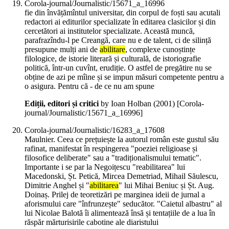
Corola-journal/Journalistic/15671_a_16996
fie din învățămîntul universitar, din corpul de foști sau acutali
redactori ai editurilor specializate în editarea clasicilor și din
cercetători ai institutelor specializate. Această muncă,
parafrazîndu-l pe Creangă, care nu e de talent, ci de silință
presupune mulți ani de
abilitare
, complexe cunoștințe
filologice, de istorie literară și culturală, de istoriografie
politică, într-un cuvînt, erudiție. O astfel de pregătire nu se
obține de azi pe mîine și se impun măsuri competente pentru a
o asigura. Pentru că - de ce nu am spune
Ediții, editori și critici
by Ioan Holban (
2001
)
[Corola-
journal/Journalistic/15671_a_16996]
Corola-journal/Journalistic/16283_a_17608
Maulnier. Ceea ce prețuiește la autorul român este gustul său
rafinat, manifestat în respingerea "poeziei religioase și
filosofice deliberate" sau a "tradiționalismului tematic".
Importante i se par la Negoițescu "reabilitarea" lui
Macedonski, Șt. Petică, Mircea Demetriad, Mihail Săulescu,
Dimitrie Anghel și "
abilitarea
" lui Mihai Beniuc și Șt. Aug.
Doinaș. Prilej de teoretizări pe marginea ideii de jurnal a
aforismului care "înfrunzește" seducător. "Caietul albastru" al
lui Nicolae Balotă îi alimentează însă și tentațiile de a lua în
răspăr mărturisirile cabotine ale diaristului