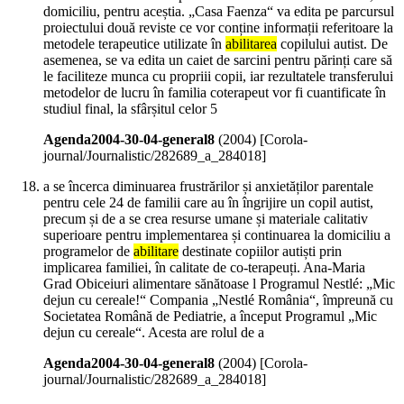
domiciliu, pentru aceștia. „Casa Faenza“ va edita pe parcursul
proiectului două reviste ce vor conține informații referitoare la
metodele terapeutice utilizate în
abilitarea
copilului autist. De
asemenea, se va edita un caiet de sarcini pentru părinți care să
le faciliteze munca cu propriii copii, iar rezultatele transferului
metodelor de lucru în familia coterapeut vor fi cuantificate în
studiul final, la sfârșitul celor 5
Agenda2004-30-04-general8
(
2004
)
[Corola-
journal/Journalistic/282689_a_284018]
a se încerca diminuarea frustrărilor și anxietăților parentale
pentru cele 24 de familii care au în îngrijire un copil autist,
precum și de a se crea resurse umane și materiale calitativ
superioare pentru implementarea și continuarea la domiciliu a
programelor de
abilitare
destinate copiilor autiști prin
implicarea familiei, în calitate de co-terapeuți. Ana-Maria
Grad Obiceiuri alimentare sănătoase l Programul Nestlé: „Mic
dejun cu cereale!“ Compania „Nestlé România“, împreună cu
Societatea Română de Pediatrie, a început Programul „Mic
dejun cu cereale“. Acesta are rolul de a
Agenda2004-30-04-general8
(
2004
)
[Corola-
journal/Journalistic/282689_a_284018]