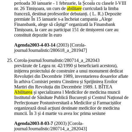
perioada 30 ianuarie - 1 februarie, la Școala cu clasele I-VIII
nr. 26 Timișoara, un curs de
abilitare
curriculară la limba
franceză, destinat profesorilor debutanți. ( L. R.) Depozite
premiate În 15 ianuarie s-a încheiat campania „Alege
Finansbank, alege să câștigi“ organizată la Finansbank
Timișoara, la care au participat 151 de timișoreni care au
constituit depozite în euro
Agenda2003-4-03-14
(
2003
)
[Corola-
journal/Journalistic/280618_a_281947]
Corola-journal/Journalistic/280714_a_282043
prevăzute de Legea nr. 42/1990 și beneficiarii acestora),
inițierea proiectului de construire a unui monument dedicat
Revoluției din Decembrie 1989, inventarierea dosarelor aflate
în arhiva Comisiei pentru Cinstirea și Sprijinirea Eroilor
Martiri din Revoluția din Decembrie 1989. I. BÎTEA
Abilitarea
și specializarea l Medicilor de medicina muncii
Institutul de Sănătate Publică București și Centrul Național de
Perfecționare Postuniversitară a Medicilor și Farmaciștilor
organizează două acțiuni destinate medicilor de medicina
muncii. În 3 și 4 martie va avea loc prima sesiune
Agenda2003-8-03-7
(
2003
)
[Corola-
journal/Journalistic/280714_a_282043]