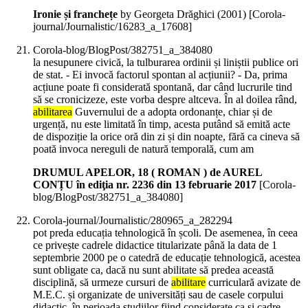
Ironie și franchețe
by Georgeta Drăghici (
2001
)
[Corola-
journal/Journalistic/16283_a_17608]
Corola-blog/BlogPost/382751_a_384080
la nesupunere civică, la tulburarea ordinii și liniștii publice ori
de stat. - Ei invocă factorul spontan al acțiunii? - Da, prima
acțiune poate fi considerată spontană, dar când lucrurile tind
să se cronicizeze, este vorba despre altceva. În al doilea rând,
abilitarea
Guvernului de a adopta ordonanțe, chiar și de
urgență, nu este limitată în timp, acesta putând să emită acte
de dispoziție la orice oră din zi și din noapte, fără ca cineva să
poată invoca nereguli de natură temporală, cum am
DRUMUL APELOR, 18 ( ROMAN ) de AUREL
CONȚU în ediţia nr. 2236 din 13 februarie 2017
[Corola-
blog/BlogPost/382751_a_384080]
Corola-journal/Journalistic/280965_a_282294
pot preda educația tehnologică în școli. De asemenea, în ceea
ce privește cadrele didactice titularizate până la data de 1
septembrie 2000 pe o catedră de educație tehnologică, acestea
sunt obligate ca, dacă nu sunt abilitate să predea această
disciplină, să urmeze cursuri de
abilitare
curriculară avizate de
M.E.C. și organizate de universități sau de casele corpului
didactic, în perioada studiilor fiind considerate ca și cadre