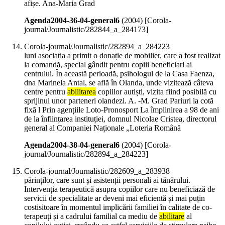
afișe. Ana-Maria Grad
Agenda2004-36-04-general6
(
2004
)
[Corola-
journal/Journalistic/282844_a_284173]
Corola-journal/Journalistic/282894_a_284223
luni asociația a primit o donație de mobilier, care a fost realizat
la comandă, special gândit pentru copiii beneficiari ai
centrului. În această perioadă, psihologul de la Casa Faenza,
dna Marinela Antal, se află în Olanda, unde vizitează câteva
centre pentru
abilitarea
copiilor autiști, vizita fiind posibilă cu
sprijinul unor parteneri olandezi. A. -M. Grad Pariuri la cotă
fixă l Prin agențiile Loto-Pronosport La împlinirea a 98 de ani
de la înființarea instituției, domnul Nicolae Cristea, directorul
general al Companiei Naționale „Loteria Română
Agenda2004-38-04-general6
(
2004
)
[Corola-
journal/Journalistic/282894_a_284223]
Corola-journal/Journalistic/282609_a_283938
părinților, care sunt și asistenții personali ai tânărului.
Intervenția terapeutică asupra copiilor care nu beneficiază de
servicii de specialitate ar deveni mai eficientă și mai puțin
costisitoare în momentul implicării familiei în calitate de co-
terapeuți și a cadrului familial ca mediu de
abilitare
al