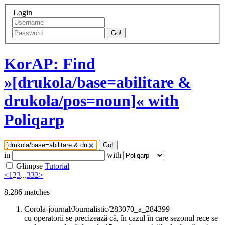
Login
Go!
KorAP: Find
»[drukola/base=abilitare &
drukola/pos=noun]« with
Poliqarp
Go!
in
with
Glimpse
Tutorial
<
1
2
3
...
332
>
8,286
matches
Corola-journal/Journalistic/283070_a_284399
cu operatorii se precizează că, în cazul în care sezonul rece se