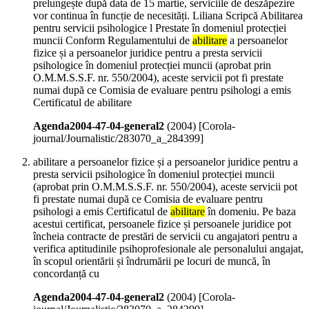
prelungește după data de 15 martie, serviciile de deszăpezire
vor continua în funcție de necesități. Liliana Scripcă Abilitarea
pentru servicii psihologice l Prestate în domeniul protecției
muncii Conform Regulamentului de
abilitare
a persoanelor
fizice și a persoanelor juridice pentru a presta servicii
psihologice în domeniul protecției muncii (aprobat prin
O.M.M.S.S.F. nr. 550/2004), aceste servicii pot fi prestate
numai după ce Comisia de evaluare pentru psihologi a emis
Certificatul de abilitare
Agenda2004-47-04-general2
(
2004
)
[Corola-
journal/Journalistic/283070_a_284399]
abilitare a persoanelor fizice și a persoanelor juridice pentru a
presta servicii psihologice în domeniul protecției muncii
(aprobat prin O.M.M.S.S.F. nr. 550/2004), aceste servicii pot
fi prestate numai după ce Comisia de evaluare pentru
psihologi a emis Certificatul de
abilitare
în domeniu. Pe baza
acestui certificat, persoanele fizice și persoanele juridice pot
încheia contracte de prestări de servicii cu angajatori pentru a
verifica aptitudinile psihoprofesionale ale personalului angajat,
în scopul orientării și îndrumării pe locuri de muncă, în
concordanță cu
Agenda2004-47-04-general2
(
2004
)
[Corola-