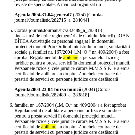
reviste de specialitate. A mai fost organizat un
Agenda2004-31-04-general7
(
2004
)
[Corola-
journal/Journalistic/282715_a_284044]
Corola-journal/Journalistic/282489_a_283818
ține seamă de noile reglementări ale Codului Muncii). IOAN
BÎTEA Activitățile cu personal angajat l În domeniul
protecției muncii Prin Ordinul ministrului muncii, solidarității
sociale și familiei nr. 167/2004 („M. O.“ nr. 409/2004) a fost
aprobat Regulamentul de
abilitare
a persoanelor fizice și
juridice pentru a presta servicii în domeniul protecției muncii.
Persoanele fizice și cele juridice cărora M.M.S.S.F. le-a emis
certificatul de abilitare au dreptul să încheie contracte de
prestări de servicii cu persoane juridice care desfășoară
Agenda2004-23-04-bursa muncii
(
2004
)
[Corola-
journal/Journalistic/282489_a_283818]
familiei nr. 167/2004 („M. O.“ nr. 409/2004) a fost aprobat
Regulamentul de abilitare a persoanelor fizice și juridice
pentru a presta servicii în domeniul protecției muncii.
Persoanele fizice și cele juridice cărora M.M.S.S.F. le-a emis
certificatul de
abilitare
au dreptul să încheie contracte de
prestări de servicii cu persoane juridice care desfășoară