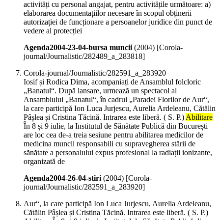
activități cu personal angajat, pentru activitățile următoare: a)
elaborarea documentațiilor necesare în scopul obținerii
autorizației de funcționare a persoanelor juridice din punct de
vedere al protecției
Agenda2004-23-04-bursa muncii
(
2004
)
[Corola-
journal/Journalistic/282489_a_283818]
Corola-journal/Journalistic/282591_a_283920
Iosif și Rodica Dima, acompaniați de Ansamblul folcloric
„Banatul“. După lansare, urmează un spectacol al
Ansamblului „Banatul“, în cadrul „Paradei Florilor de Aur“,
la care participă Ion Luca Jurjescu, Aurelia Ardeleanu, Cătălin
Pâșlea și Cristina Tăcină. Intrarea este liberă. ( S. P.)
Abilitare
În 8 și 9 iulie, la Institutul de Sănătate Publică din București
are loc cea de-a treia sesiune pentru abilitarea medicilor de
medicina muncii responsabili cu supravegherea stării de
sănătate a personalului expus profesional la radiații ionizante,
organizată de
Agenda2004-26-04-stiri
(
2004
)
[Corola-
journal/Journalistic/282591_a_283920]
Aur“, la care participă Ion Luca Jurjescu, Aurelia Ardeleanu,
Cătălin Pâșlea și Cristina Tăcină. Intrarea este liberă. ( S. P.)