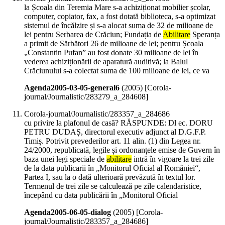
la Școala din Teremia Mare s-a achiziționat mobilier școlar,
computer, copiator, fax, a fost dotată biblioteca, s-a optimizat
sistemul de încălzire și s-a alocat suma de 32 de milioane de
lei pentru Serbarea de Crăciun; Fundația de
Abilitare
Speranța
a primit de Sărbători 26 de milioane de lei; pentru Școala
„Constantin Pufan” au fost donate 30 milioane de lei în
vederea achiziționării de aparatură auditivă; la Balul
Crăciunului s-a colectat suma de 100 milioane de lei, ce va
Agenda2005-03-05-general6
(
2005
)
[Corola-
journal/Journalistic/283279_a_284608]
Corola-journal/Journalistic/283357_a_284686
cu privire la plafonul de casă? RĂSPUNDE: Dl ec. DORU
PETRU DUDAȘ, directorul executiv adjunct al D.G.F.P.
Timiș. Potrivit prevederilor art. 11 alin. (1) din Legea nr.
24/2000, republicată, legile și ordonanțele emise de Guvern în
baza unei legi speciale de
abilitare
intră în vigoare la trei zile
de la data publicarii în „Monitorul Oficial al României“,
Partea I, sau la o dată ulterioară prevăzută în textul lor.
Termenul de trei zile se calculează pe zile calendaristice,
începând cu data publicării în „Monitorul Oficial
Agenda2005-06-05-dialog
(
2005
)
[Corola-
journal/Journalistic/283357_a_284686]