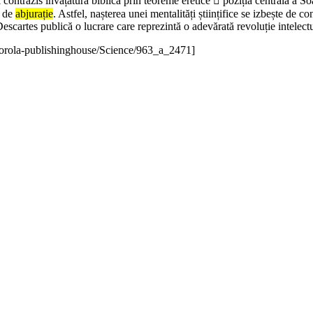
 contrazis învățătura biblică prin teoreme eretice  poziția centrală a So
e de
abjurație
. Astfel, nașterea unei mentalități științifice se izbește de
scartes publică o lucrare care reprezintă o adevărată revoluție intelectu
orola-publishinghouse/Science/963_a_2471]