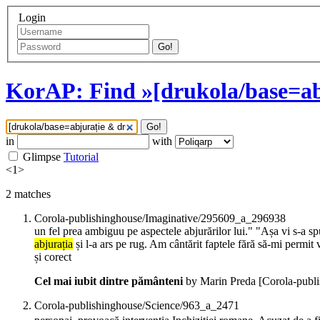
Login
Go!
KorAP: Find »[drukola/base=ab
Go!
in
with
Glimpse
Tutorial
<
1
>
2
matches
Corola-publishinghouse/Imaginative/295609_a_296938
un fel prea ambiguu pe aspectele abjurărilor lui." "Așa vi s-a spu
abjurația
și l-a ars pe rug. Am cântărit faptele fără să-mi permit
și corect
Cel mai iubit dintre pământeni
by Marin Preda
[Corola-publ
Corola-publishinghouse/Science/963_a_2471