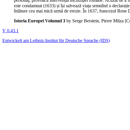
personaj, provoacă intervenția Inchiziției romane. Acuzat de a fi
este condamnat (1633) și își salvează viața semnînd o declarați
înlăture cea mai mică urmă de erezie. În 1637, francezul Rene De
Istoria Europei Volumul 3
by Serge Berstein, Pierre Milza
[C
V 0.43.1
Entwickelt am Leibniz-Institut für Deutsche Sprache (IDS)