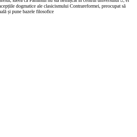
arelui, ideea că Pămîntul nu stă nemișcat în centrul universului , el
 concepțiile dogmatice ale clasicismului Contrareformei, preocupat să
ală și pune bazele filosofice