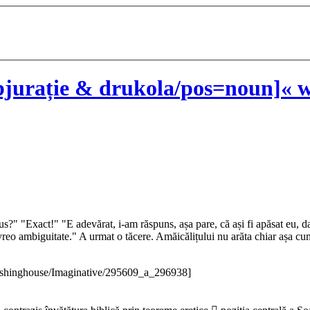
jurație & drukola/pos=noun]« w
s?" "Exact!" "E adevărat, i-am răspuns, așa pare, că ași fi apăsat eu, dar
 vreo ambiguitate." A urmat o tăcere. Amăicălițului nu arăta chiar așa cu
ishinghouse/Imaginative/295609_a_296938]