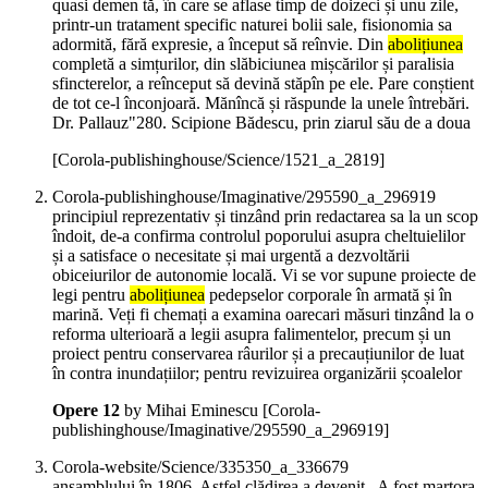
quasi demen tă, în care se aflase timp de doizeci și unu zile,
printr-un tratament specific naturei bolii sale, fisionomia sa
adormită, fără expresie, a început să reînvie. Din
abolițiunea
completă a simțurilor, din slăbiciunea mișcărilor și paralisia
sfincterelor, a reînceput să devină stăpîn pe ele. Pare conștient
de tot ce-l înconjoară. Mănîncă și răspunde la unele întrebări.
Dr. Pallauz"280. Scipione Bădescu, prin ziarul său de a doua
[Corola-publishinghouse/Science/1521_a_2819]
Corola-publishinghouse/Imaginative/295590_a_296919
principiul reprezentativ și tinzând prin redactarea sa la un scop
îndoit, de-a confirma controlul poporului asupra cheltuielilor
și a satisface o necesitate și mai urgentă a dezvoltării
obiceiurilor de autonomie locală. Vi se vor supune proiecte de
legi pentru
abolițiunea
pedepselor corporale în armată și în
marină. Veți fi chemați a examina oarecari măsuri tinzând la o
reforma ulterioară a legii asupra falimentelor, precum și un
proiect pentru conservarea râurilor și a precauțiunilor de luat
în contra inundațiilor; pentru revizuirea organizării școalelor
Opere 12
by Mihai Eminescu
[Corola-
publishinghouse/Imaginative/295590_a_296919]
Corola-website/Science/335350_a_336679
ansamblului în 1806. Astfel clădirea a devenit . A fost martora