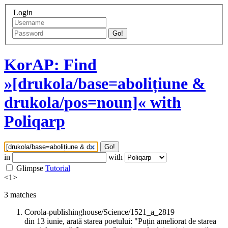
Login
Go!
KorAP: Find
»[drukola/base=abolițiune &
drukola/pos=noun]« with
Poliqarp
Go!
in
with
Glimpse
Tutorial
<
1
>
3
matches
Corola-publishinghouse/Science/1521_a_2819
din 13 iunie, arată starea poetului: "Puțin ameliorat de starea