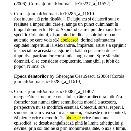
(
2006
)
[Corola-journal/Journalistic/10227_a_11552]
Corola-journal/Journalistic/10285_a_11610
fost încurajată prin răsplăți". Delațiunea și delatorii sunt o
realitate a imperiului care-și atinge un punct culminant în
timpul domniei lui Nero. Aspirând către tipul de monarhie
specific Orientului, disprețuind tradiția și spiritul roman
autentic pe care voia să-l
abolească
, dorind strămutarea
capitalei imperiului la Alexandria, împăratul artist s-a sprijinit
în special pe această categorie în bătălia pe care o ducea
împotriva partizanilor constituției augustane. Spre sfârșitul
domniei, el se considera atotputernic, intangibil și iubit de
popor. Numai că
Epoca delatorilor
by Gheorghe CeauȘescu (
2006
)
[Corola-
journal/Journalistic/10285_a_11610]
Corola-journal/Journalistic/10082_a_11407
merge către structurile constituite, către arhitectura intimă a
formelor sau numai către semnificația morală a acestora,
perspectiva nu se modifică esențial. Obiectul, sursa, reperul,
sau oricum am vrea să-i mai spunem, părăsește orice context,
își pierde orice memorie, își
abolește
orice funcțiune
episodică, se desubstanțializează pînă la limita arhetipului și
devine, prin solitudine și prin monumentalitate, o axă a lumii,