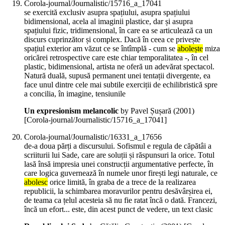
Corola-journal/Journalistic/15716_a_17041
se exercită exclusiv asupra spațiului, asupra spațiului
bidimensional, acela al imaginii plastice, dar și asupra
spațiului fizic, tridimensional, în care ea se articulează ca un
discurs cuprinzător și complex. Dacă în ceea ce privește
spațiul exterior am văzut ce se întîmplă - cum se
abolește
miza
oricărei retrospective care este chiar temporalitatea -, în cel
plastic, bidimensional, artista ne oferă un adevărat spectacol.
Natură duală, supusă permanent unei tentații divergente, ea
face unul dintre cele mai subtile exerciții de echilibristică spre
a concilia, în imagine, tensiunile
Un expresionism melancolic
by Pavel Șușară (
2001
)
[Corola-journal/Journalistic/15716_a_17041]
Corola-journal/Journalistic/16331_a_17656
de-a doua părți a discursului. Sofismul e regula de căpătâi a
scriiturii lui Sade, care are soluții și răspunsuri la orice. Totul
lasă însă impresia unei construcții argumentative perfecte, în
care logica guvernează în numele unor firești legi naturale, ce
abolesc
orice limită, în graba de a trece de la realizarea
republicii, la schimbarea moravurilor pentru desăvârșirea ei,
de teama ca țelul acesteia să nu fie ratat încă o dată. Francezi,
încă un efort... este, din acest punct de vedere, un text clasic