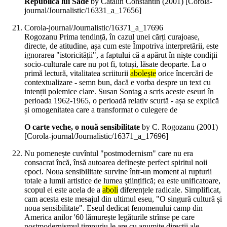
Republica lui Sade
by Cătălin Constantin (
2001
)
[Corola-
journal/Journalistic/16331_a_17656]
Corola-journal/Journalistic/16371_a_17696
Rogozanu Prima tendință, în cazul unei cărți curajoase,
directe, de atitudine, așa cum este Împotriva interpretării, este
ignorarea "istoricității", a faptului că a apărut în niște condiții
socio-culturale care nu pot fi, totuși, lăsate deoparte. La o
primă lectură, vitalitatea scriiturii
abolește
orice încercări de
contextualizare - semn bun, dacă e vorba despre un text cu
intenții polemice clare. Susan Sontag a scris aceste eseuri în
perioada 1962-1965, o perioadă relativ scurtă - așa se explică
și omogenitatea care a transformat o culegere de
O carte veche, o nouă sensibilitate
by C. Rogozanu (
2001
)
[Corola-journal/Journalistic/16371_a_17696]
Nu pomenește cuvîntul "postmodernism" care nu era
consacrat încă, însă autoarea definește perfect spiritul noii
epoci. Noua sensibilitate survine într-un moment al rupturii
totale a lumii artistice de lumea științifică; ea este unificatoare,
scopul ei este acela de a
aboli
diferențele radicale. Simplificat,
cam acesta este mesajul din ultimul eseu, "O singură cultură și
noua sensibilitate". Eseul dedicat fenomenului camp din
America anilor '60 lămurește legăturile strînse pe care
postmodernismul timpuriu le are cu anumite direcții ale