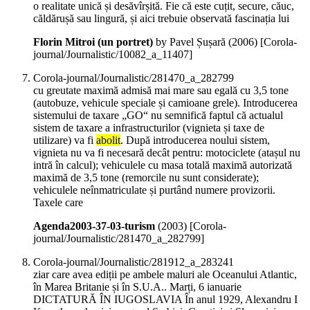
o realitate unică și desăvîrșită. Fie că este cuțit, secure, căuc,
căldărușă sau lingură, și aici trebuie observată fascinația lui
Florin Mitroi (un portret)
by Pavel Șușară (
2006
)
[Corola-
journal/Journalistic/10082_a_11407]
Corola-journal/Journalistic/281470_a_282799
cu greutate maximă admisă mai mare sau egală cu 3,5 tone
(autobuze, vehicule speciale și camioane grele). Introducerea
sistemului de taxare „GO“ nu semnifică faptul că actualul
sistem de taxare a infrastructurilor (vignieta și taxe de
utilizare) va fi
abolit
. După introducerea noului sistem,
vignieta nu va fi necesară decât pentru: motociclete (atașul nu
intră în calcul); vehiculele cu masa totală maximă autorizată
maximă de 3,5 tone (remorcile nu sunt considerate);
vehiculele neînmatriculate și purtând numere provizorii.
Taxele care
Agenda2003-37-03-turism
(
2003
)
[Corola-
journal/Journalistic/281470_a_282799]
Corola-journal/Journalistic/281912_a_283241
ziar care avea ediții pe ambele maluri ale Oceanului Atlantic,
în Marea Britanie și în S.U.A.. Marți, 6 ianuarie
DICTATURĂ ÎN IUGOSLAVIA În anul 1929, Alexandru I