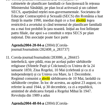
cabinetele de planificare familială ce funcționează în rețeaua
Ministerului Sănătății, pe plan local activează și un cabinet
SECS, aparținând rețelei non-guvernamentale. Societatea de
Educație Contraceptivă și Sexuală (SECS) din România a luat
ființă în martie 1990, imediat după ce a fost
abolită
legea
restrictivă a avortului și când termenul de planificare familială
nu a mai fost prohibit în țara noastră. Inițial au fost înființate
patru filiale, dar apoi s-a constituit o rețea SECS pe plan
național. Din asociație poate face parte
Agenda2004-20-04-a
(
2004
)
[Corola-
journal/Journalistic/282408_a_283737]
Corola-journal/Journalistic/283086_a_284415
interbelică, spre pildă, erau pe același palier sărbătorile
religioase (Sfintele Paști și Crăciunul) cu Unirea de la 24
ianuarie 1859, Ziua Regelui, 10 Mai (celebrată și ca zi a
independenței) și cu Unirea cea Mare, la 1 Decembrie.
Regimul comunist a
abolit
sărbătoarea de 10 Mai, laolaltă cu
sărbătorile creștine. În loc de acestea, au apărut 23 august, cu
referire la anul 1944, și 30 decembrie, ca zi a republicii,
amintind de abdicarea forțată a Regelui Mihai în 1947.
Revoluția din 1989 a adus
Agenda2004-48-04-a
(
2004
)
[Corola-