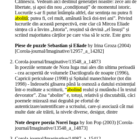
Călinescu. Vedeam aici destinul generației noastre: zece ani de
libertate, și apoi din nou „condiționați” de momentul istoric.
Lucrurile s-ar fi putut întâmpla altfel, dar sentința nu putea fi
abolită
; putea fi, cel mult, amânată încă doi-trei ani”. Privind
lucrurile din această perspectivă, este clar că Mircea Eliade
simțea că a învins „Istoria”, reușind să devină „el însuși” și
scriind majoritatea cărților pe care visa să le scrie. Este greu
Piese de puzzle Sebastian și Eliade
by Irina Groza (
2004
)
[Corola-journal/Imaginative/12957_a_14282]
Corola-journal/Imaginative/13548_a_14873
în poeziile semnate de Nora Iuga mai ales din ultima perioadă
- cea acoperită de volumele Dactilografa de noapte (1996),
Capricii periculoase (1998) și Spitalul manechinelor (tot din
1998) - îndeosebi glisarea până la osmoză a datului existențial
într-o realitate a scriiturii, “
abolind
realul și mutându-l în textul
devorator”. Zisa “abolire” e, totuși, relativă și discutabilă, căci
poemele mizează mai degrabă pe efortul de
autenticizare/autentificare a scrisului, care-și asociază cât mai
multe date ale trăirii, la nivele diverse, desigur, dintre
Note despre poezia Norei Iuga
by Ion Pop (
2003
)
[Corola-
journal/Imaginative/13548_a_14873]
Corola-journal/Imaginative/14087_a_15412