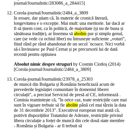
journal/Journalistic/283086_a_284415]
Corola-journal/Journalistic/2484_a_3809
în eroare, dar știam că, în materie de cronică literară,
longevitatea e o excepție. Mai mult: una meritorie. Iar dacă ar
fi să ținem cont, ca în politică, de majoritate (și nu de buna și
sănătoasa tradiție), ar însemna să
abolim
pur și simplu genul,
care (se vede cu ochiul liber) nu întrunește suficiente „voturi”,
fiind rând pe rând abandonat de un secol `ncoace. Nici vorbă
să-i învinuiesc pe Paul Cernat și pe precursorii lui de dată
recentă pentru opțiunea
Absolut nimic despre struguri
by Cosmin Ciotloș (
2014
)
[Corola-journal/Journalistic/2484_a_3809]
Corola-journal/Journalistic/23978_a_25303
de muncă din Bulgaria și România beneficiază acum de
prevederile legislației comunitare în domeniul liberei
circulații", a precizat Serviciul de presă al CE, informează .
Comisia reamintește că, "în orice caz, toate restricțiile care mai
sunt în vigoare trebuie să fie
abolite
până cel mai târziu la data
de 31 decembrie 2013". Executivul european mai arată că,
potrivit dispozițiilor Tratatului de Aderare, restricțiile privind
libera circulație a forței de muncă din cele două state membre
- România și Bulgaria - ar fi trebuit să