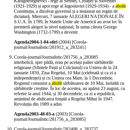
Karagheorghevici - rege al Serbiei, Croației și Sloveniei
(1921-1929) și apoi rege al Iugoslaviei (1929-1934) - a
abolit
Constituția, a dizolvat guvernul și a instaurat un regim de
dictatură. Miercuri, 7 ianuarie ALEGERI NAȚIONALE ÎN
S.U.A. În 1789, în Statele Unite ale Americii au avut loc în
premieră alegeri la nivel național, în urma cărora George
Washington (1732-1799) a devenit
Agenda2004-1-04-stiri
(
2004
)
[Corola-
journal/Journalistic/281912_a_283241]
Corola-journal/Journalistic/281756_a_283085
interbelică, spre pildă, erau pe același palier sărbătorile
religioase (Sfintele Paști și Crăciunul) cu Unirea de la 24
ianuarie 1859, Ziua Regelui, 10 Mai (celebrată și ca zi a
independenței) și cu Unirea cea Mare, la 1 Decembrie.
Regimul comunist a
abolit
sărbătoarea de 10 Mai, laolaltă cu
sărbătorile creștine. În loc de acestea, au apărut 23 august, cu
referire la anul 1944, și 30 decembrie, ca zi a republicii,
amintind de abdicarea forțată a Regelui Mihai în 1947.
Revoluția din 1989 a adus
Agenda2003-48-03-a
(
2003
)
[Corola-
journal/Journalistic/281756_a_283085]
Corola-journal/Journalistic/282408_a_283737