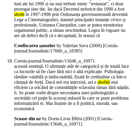
luni ale lui 1990 și nu mai trebuie nimic "restaurat", ci doar
prorogat sine die. Iar dacă Decretul nefericit din 1990 a fost
abolit
în 1997-1998 prin Ordonanța guvernamentală devenită
Lege a Cinematografiei, statutul principalei instanțe civice și
profesionale, Uniunea Cineaștilor, care ar putea monitoriza
organismul public, a rămas neschimbat. Legea în vigoare nu
are alt defect decît că e decapitată, în sensul că
Confiscarea șanselor
by Valerian Sava (
2000
)
[Corola-
journal/Journalistic/17060_a_18385]
Corola-journal/Journalistic/15646_a_16971
această sentință. O afirmație atât de categorică și de totală face
ca lucrurile să fie clare fără nici o altă explicație. Psihologia
rămâne valabilă și indiscutabilă, fixată în certitudine ca într-o
cămașă de forță. Dacă ieri era interzisă, azi e
abolită
mai
eficient ca oricând de comoditățile sclavului rămas fără stăpân.
6. Se poate vorbi despre necesitatea unei psihologizări a
societății cel puțin în aceeași măsură în care se pune problema
informatizării ei. Mai înainte de a fi politică, morală, sau
economică
Scoase din uz
by Dorin-Liviu Bîtfoi (
2001
)
[Corola-
journal/Journalistic/15646_a_16971]