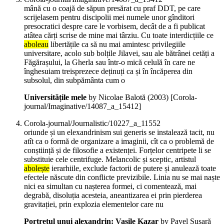
mână cu o coajă de săpun presărat cu praf DDT, pe care
scrijelasem pentru discipolii mei numele unor gînditori
presocratici despre care le vorbisem, decât de a fi publicat
atâtea cărți scrise de mine mai târziu. Cu toate interdicțiile ce
aboleau
libertățile ca să nu mai amintesc privilegiile
universitare, acolo sub bolțile Jilavei, sau ale bătrânei cetăți a
Făgărașului, la Gherla sau într-o mică celulă în care ne
înghesuiam treisprezece deținuți ca și în încăperea din
subsolul, din subpământa cum o
Universitățile mele
by Nicolae Balotă (
2003
)
[Corola-
journal/Imaginative/14087_a_15412]
Corola-journal/Journalistic/10227_a_11552
oriunde și un elexandrinism sui generis se instalează tacit, nu
atît ca o formă de organizare a imaginii, cît ca o problemă de
conștiință și de filosofie a existenței. Forțelor centripete li se
substituie cele centrifuge. Melancolic și sceptic, artistul
abolește
ierarhiile, exclude factorii de putere și anulează toate
efectele născute din conflicte previzibile. Linia nu se mai naște
nici ea simultan cu nașterea formei, ci comentează, mai
degrabă, disoluția acesteia, aneantizarea ei prin pierderea
gravitației, prin explozia elementelor care nu
Portretul unui alexandrin: Vasile Kazar
by Pavel Șușară