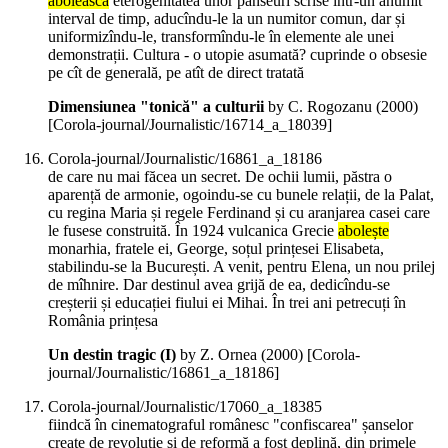
abolească
eterogenitatea unor panseuri scrise într-un anumit
interval de timp, aducîndu-le la un numitor comun, dar și
uniformizîndu-le, transformîndu-le în elemente ale unei
demonstrații. Cultura - o utopie asumată? cuprinde o obsesie
pe cît de generală, pe atît de direct tratată
Dimensiunea "tonică" a culturii
by C. Rogozanu (
2000
)
[Corola-journal/Journalistic/16714_a_18039]
Corola-journal/Journalistic/16861_a_18186
de care nu mai făcea un secret. De ochii lumii, păstra o
aparență de armonie, ogoindu-se cu bunele relații, de la Palat,
cu regina Maria și regele Ferdinand și cu aranjarea casei care
le fusese construită. În 1924 vulcanica Grecie
abolește
monarhia, fratele ei, George, soțul prințesei Elisabeta,
stabilindu-se la București. A venit, pentru Elena, un nou prilej
de mîhnire. Dar destinul avea grijă de ea, dedicîndu-se
creșterii și educației fiului ei Mihai. În trei ani petrecuți în
România prințesa
Un destin tragic (I)
by Z. Ornea (
2000
)
[Corola-
journal/Journalistic/16861_a_18186]
Corola-journal/Journalistic/17060_a_18385
fiindcă în cinematograful românesc "confiscarea" șanselor
create de revoluție și de reformă a fost deplină, din primele