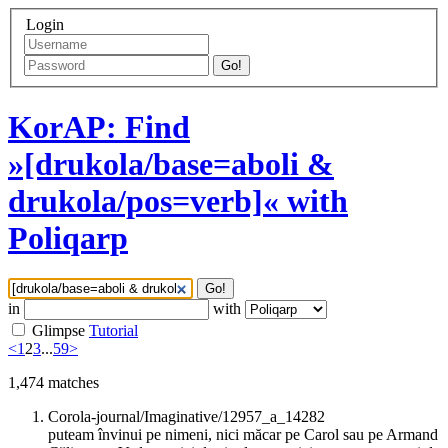
Login
Go!
KorAP: Find
»[drukola/base=aboli &
drukola/pos=verb]« with
Poliqarp
Go!
in
with
Glimpse
Tutorial
<
1
2
3
...
59
>
1,474
matches
Corola-journal/Imaginative/12957_a_14282
puteam învinui pe nimeni, nici măcar pe Carol sau pe Armand