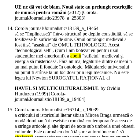
UE ne dă vot de blam. Nouă state au prelungit restricţiile
de muncă pentru români
(
2012
)
[Corola-
journal/Journalistic/23978_a_25303]
Corola-journal/Journalistic/18139_a_19464
să se "împlinească" într-o structură pe deplin constituită, să se
fosilizeze în suficientă de sine. Omul ontologic medieval a
fost însă "asasinat" de OMUL TEHNOLOGIC. Acest
"technological self", (cum l-am botezat eu pentru uzul
studenților mei americani), a
abolit
"sufletul" medieval și
energia să misterioasă. Fără anima, legăturile dintre oameni n-
au mai putut fi fondate în ontologic. Mădularele universului
au putut fi strînse la un loc doar prin legi mecanice. Nu este
legea lui Newton SUROGATUL RAȚIONAL al
HAVEL SI MULTICULTURALISMUL
by Ovidiu
Hurduzeu (
1999
)
[Corola-
journal/Journalistic/18139_a_19464]
Corola-journal/Journalistic/16714_a_18039
a criticului și istoricului literar sibian Mircea Braga urmează o
modă dominantă în eseistica română contemporană: aceea de
a strînge articole și alte tipuri de texte sub umbrela unei obsesii
culturale. Este o armă cu două tăișuri: autorul încearcă să