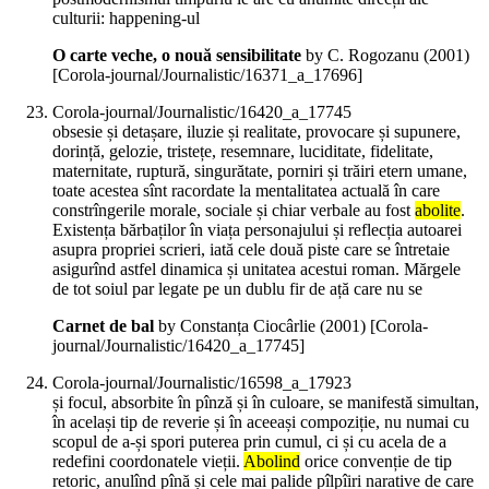
culturii: happening-ul
O carte veche, o nouă sensibilitate
by C. Rogozanu (
2001
)
[Corola-journal/Journalistic/16371_a_17696]
Corola-journal/Journalistic/16420_a_17745
obsesie și detașare, iluzie și realitate, provocare și supunere,
dorință, gelozie, tristețe, resemnare, luciditate, fidelitate,
maternitate, ruptură, singurătate, porniri și trăiri etern umane,
toate acestea sînt racordate la mentalitatea actuală în care
constrîngerile morale, sociale și chiar verbale au fost
abolite
.
Existența bărbaților în viața personajului și reflecția autoarei
asupra propriei scrieri, iată cele două piste care se întretaie
asigurînd astfel dinamica și unitatea acestui roman. Mărgele
de tot soiul par legate pe un dublu fir de ață care nu se
Carnet de bal
by Constanța Ciocârlie (
2001
)
[Corola-
journal/Journalistic/16420_a_17745]
Corola-journal/Journalistic/16598_a_17923
și focul, absorbite în pînză și în culoare, se manifestă simultan,
în același tip de reverie și în aceeași compoziție, nu numai cu
scopul de a-și spori puterea prin cumul, ci și cu acela de a
redefini coordonatele vieții.
Abolind
orice convenție de tip
retoric, anulînd pînă și cele mai palide pîlpîiri narative de care