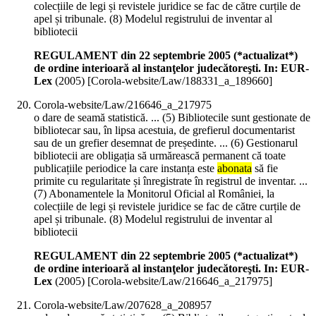
colecțiile de legi și revistele juridice se fac de către curțile de
apel și tribunale. (8) Modelul registrului de inventar al
bibliotecii
REGULAMENT din 22 septembrie 2005 (*actualizat*)
de ordine interioară al instanţelor judecătoreşti. In: EUR-
Lex
(
2005
)
[Corola-website/Law/188331_a_189660]
Corola-website/Law/216646_a_217975
o dare de seamă statistică. ... (5) Bibliotecile sunt gestionate de
bibliotecar sau, în lipsa acestuia, de grefierul documentarist
sau de un grefier desemnat de președinte. ... (6) Gestionarul
bibliotecii are obligația să urmărească permanent că toate
publicațiile periodice la care instanța este
abonata
să fie
primite cu regularitate și înregistrate în registrul de inventar. ...
(7) Abonamentele la Monitorul Oficial al României, la
colecțiile de legi și revistele juridice se fac de către curțile de
apel și tribunale. (8) Modelul registrului de inventar al
bibliotecii
REGULAMENT din 22 septembrie 2005 (*actualizat*)
de ordine interioară al instanţelor judecătoreşti. In: EUR-
Lex
(
2005
)
[Corola-website/Law/216646_a_217975]
Corola-website/Law/207628_a_208957