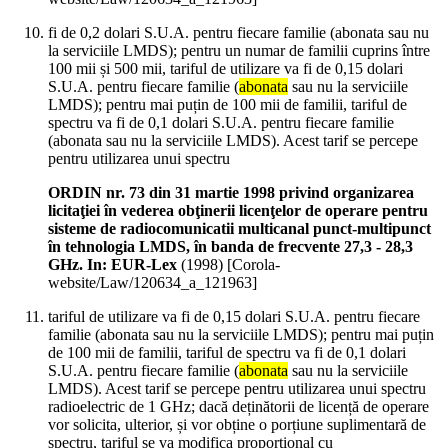
fi de 0,2 dolari S.U.A. pentru fiecare familie (abonata sau nu
la serviciile LMDS); pentru un numar de familii cuprins între
100 mii și 500 mii, tariful de utilizare va fi de 0,15 dolari
S.U.A. pentru fiecare familie (
abonata
sau nu la serviciile
LMDS); pentru mai puțin de 100 mii de familii, tariful de
spectru va fi de 0,1 dolari S.U.A. pentru fiecare familie
(abonata sau nu la serviciile LMDS). Acest tarif se percepe
pentru utilizarea unui spectru
ORDIN nr. 73 din 31 martie 1998 privind organizarea
licitaţiei în vederea obţinerii licenţelor de operare pentru
sisteme de radiocomunicatii multicanal punct-multipunct
în tehnologia LMDS, în banda de frecvente 27,3 - 28,3
GHz. In: EUR-Lex
(
1998
)
[Corola-
website/Law/120634_a_121963]
tariful de utilizare va fi de 0,15 dolari S.U.A. pentru fiecare
familie (abonata sau nu la serviciile LMDS); pentru mai puțin
de 100 mii de familii, tariful de spectru va fi de 0,1 dolari
S.U.A. pentru fiecare familie (
abonata
sau nu la serviciile
LMDS). Acest tarif se percepe pentru utilizarea unui spectru
radioelectric de 1 GHz; dacă deținătorii de licență de operare
vor solicita, ulterior, și vor obține o porțiune suplimentară de
spectru, tariful se va modifica proporțional cu