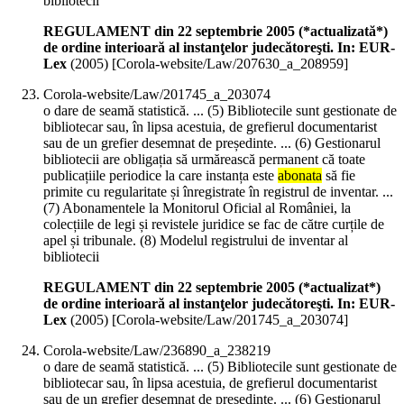
bibliotecii
REGULAMENT din 22 septembrie 2005 (*actualizată*)
de ordine interioară al instanţelor judecătoreşti. In: EUR-
Lex
(
2005
)
[Corola-website/Law/207630_a_208959]
Corola-website/Law/201745_a_203074
o dare de seamă statistică. ... (5) Bibliotecile sunt gestionate de
bibliotecar sau, în lipsa acestuia, de grefierul documentarist
sau de un grefier desemnat de președinte. ... (6) Gestionarul
bibliotecii are obligația să urmărească permanent că toate
publicațiile periodice la care instanța este
abonata
să fie
primite cu regularitate și înregistrate în registrul de inventar. ...
(7) Abonamentele la Monitorul Oficial al României, la
colecțiile de legi și revistele juridice se fac de către curțile de
apel și tribunale. (8) Modelul registrului de inventar al
bibliotecii
REGULAMENT din 22 septembrie 2005 (*actualizat*)
de ordine interioară al instanţelor judecătoreşti. In: EUR-
Lex
(
2005
)
[Corola-website/Law/201745_a_203074]
Corola-website/Law/236890_a_238219
o dare de seamă statistică. ... (5) Bibliotecile sunt gestionate de
bibliotecar sau, în lipsa acestuia, de grefierul documentarist
sau de un grefier desemnat de președinte. ... (6) Gestionarul