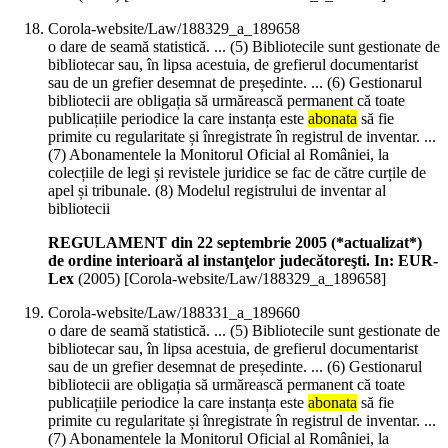
Corola-website/Law/188329_a_189658
o dare de seamă statistică. ... (5) Bibliotecile sunt gestionate de
bibliotecar sau, în lipsa acestuia, de grefierul documentarist
sau de un grefier desemnat de președinte. ... (6) Gestionarul
bibliotecii are obligația să urmărească permanent că toate
publicațiile periodice la care instanța este
abonata
să fie
primite cu regularitate și înregistrate în registrul de inventar. ...
(7) Abonamentele la Monitorul Oficial al României, la
colecțiile de legi și revistele juridice se fac de către curțile de
apel și tribunale. (8) Modelul registrului de inventar al
bibliotecii
REGULAMENT din 22 septembrie 2005 (*actualizat*)
de ordine interioară al instanţelor judecătoreşti. In: EUR-
Lex
(
2005
)
[Corola-website/Law/188329_a_189658]
Corola-website/Law/188331_a_189660
o dare de seamă statistică. ... (5) Bibliotecile sunt gestionate de
bibliotecar sau, în lipsa acestuia, de grefierul documentarist
sau de un grefier desemnat de președinte. ... (6) Gestionarul
bibliotecii are obligația să urmărească permanent că toate
publicațiile periodice la care instanța este
abonata
să fie
primite cu regularitate și înregistrate în registrul de inventar. ...
(7) Abonamentele la Monitorul Oficial al României, la