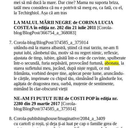
mei să mă ducă la mare. Dar cine? Mama nu suporta briza,
tatăl meu considera că nu e potrivit să merg eu, ca fată, cu el,
la Techirghiol. Așa că am tras
LA MALUL MĂRII NEGRE de CORINA LUCIA
COSTEA în ediţia nr. 202 din 21 iulie 2011
[Corola-
blog/BlogPost/366754_a_368083]
Corola-blog/BlogPost/374585_a_375914
uitându-mă la marea albastră, știind că mai tarziu, ne-am fi
putut iubi, zâmbetul tău, motiv să nu regret nimic, reflexie,
ajustata de timp, iubire, găsită într-o mie de cuvinte, spulberate
într-o secundă, furia nepăsării, provocând furtună,
abonata
, la
starea sufletului meu, jucând, după niște reguli, ce mă
frământa, vorbind despre tine, aplecat peste lume, aruncându-
le cărțile, imprimate cu chipul tău, rămânând în gândurile lor,
agățata de dragostea mea, oarbă, muțenie de sentimente,
mimând în clar-obscurul vieții
NE-AM FI PUTUT IUBI de COSTI POP în ediţia nr.
2280 din 29 martie 2017
[Corola-
blog/BlogPost/374585_a_375914]
Corola-publishinghouse/Imaginative/2084_a_3409
cu cartofi și roșii, și deja ți-ai luat pe cap o familie grea de