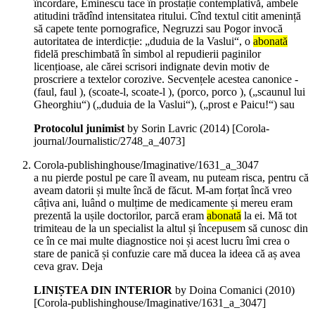
încordare, Eminescu tace în prostație contemplativă, ambele
atitudini trădînd intensitatea ritului. Cînd textul citit amenință
să capete tente pornografice, Negruzzi sau Pogor invocă
autoritatea de interdicție: „duduia de la Vaslui“, o
abonată
fidelă preschimbată în simbol al repudierii paginilor
licențioase, ale cărei scrisori indignate devin motiv de
proscriere a textelor corozive. Secvențele acestea canonice -
(faul, faul ), (scoate-l, scoate-l ), (porco, porco ), („scaunul lui
Gheorghiu“) („duduia de la Vaslui“), („prost e Paicu!“) sau
Protocolul junimist
by Sorin Lavric (
2014
)
[Corola-
journal/Journalistic/2748_a_4073]
Corola-publishinghouse/Imaginative/1631_a_3047
a nu pierde postul pe care îl aveam, nu puteam risca, pentru că
aveam datorii și multe încă de făcut. M-am forțat încă vreo
câțiva ani, luând o mulțime de medicamente și mereu eram
prezentă la ușile doctorilor, parcă eram
abonată
la ei. Mă tot
trimiteau de la un specialist la altul și începusem să cunosc din
ce în ce mai multe diagnostice noi și acest lucru îmi crea o
stare de panică și confuzie care mă ducea la ideea că aș avea
ceva grav. Deja
LINIȘTEA DIN INTERIOR
by Doina Comanici (
2010
)
[Corola-publishinghouse/Imaginative/1631_a_3047]