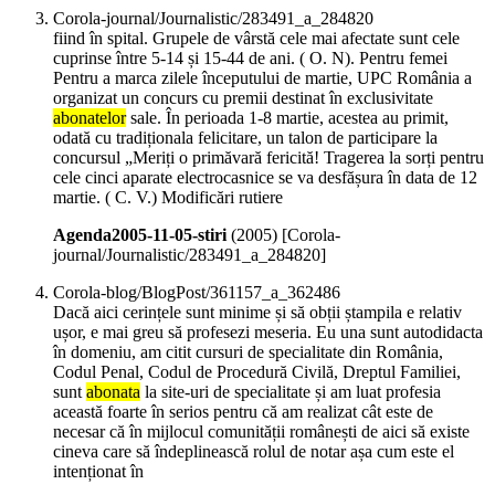
Corola-journal/Journalistic/283491_a_284820
fiind în spital. Grupele de vârstă cele mai afectate sunt cele
cuprinse între 5-14 și 15-44 de ani. ( O. N). Pentru femei
Pentru a marca zilele începutului de martie, UPC România a
organizat un concurs cu premii destinat în exclusivitate
abonatelor
sale. În perioada 1-8 martie, acestea au primit,
odată cu tradiționala felicitare, un talon de participare la
concursul „Meriți o primăvară fericită! Tragerea la sorți pentru
cele cinci aparate electrocasnice se va desfășura în data de 12
martie. ( C. V.) Modificări rutiere
Agenda2005-11-05-stiri
(
2005
)
[Corola-
journal/Journalistic/283491_a_284820]
Corola-blog/BlogPost/361157_a_362486
Dacă aici cerințele sunt minime și să obții ștampila e relativ
ușor, e mai greu să profesezi meseria. Eu una sunt autodidacta
în domeniu, am citit cursuri de specialitate din România,
Codul Penal, Codul de Procedură Civilă, Dreptul Familiei,
sunt
abonata
la site-uri de specialitate și am luat profesia
această foarte în serios pentru că am realizat cât este de
necesar că în mijlocul comunității românești de aici să existe
cineva care să îndeplinească rolul de notar așa cum este el
intenționat în