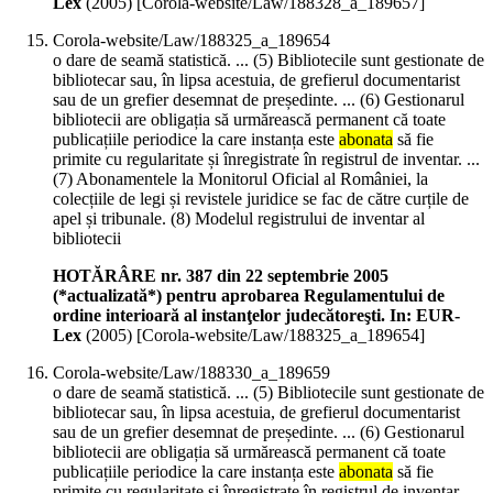
Lex
(
2005
)
[Corola-website/Law/188328_a_189657]
Corola-website/Law/188325_a_189654
o dare de seamă statistică. ... (5) Bibliotecile sunt gestionate de
bibliotecar sau, în lipsa acestuia, de grefierul documentarist
sau de un grefier desemnat de președinte. ... (6) Gestionarul
bibliotecii are obligația să urmărească permanent că toate
publicațiile periodice la care instanța este
abonata
să fie
primite cu regularitate și înregistrate în registrul de inventar. ...
(7) Abonamentele la Monitorul Oficial al României, la
colecțiile de legi și revistele juridice se fac de către curțile de
apel și tribunale. (8) Modelul registrului de inventar al
bibliotecii
HOTĂRÂRE nr. 387 din 22 septembrie 2005
(*actualizată*) pentru aprobarea Regulamentului de
ordine interioară al instanţelor judecătoreşti. In: EUR-
Lex
(
2005
)
[Corola-website/Law/188325_a_189654]
Corola-website/Law/188330_a_189659
o dare de seamă statistică. ... (5) Bibliotecile sunt gestionate de
bibliotecar sau, în lipsa acestuia, de grefierul documentarist
sau de un grefier desemnat de președinte. ... (6) Gestionarul
bibliotecii are obligația să urmărească permanent că toate
publicațiile periodice la care instanța este
abonata
să fie
primite cu regularitate și înregistrate în registrul de inventar. ...