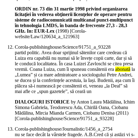
ORDIN nr. 73 din 31 martie 1998 privind organizarea
licitaţiei în vederea obţinerii licenţelor de operare pentru
sisteme de radiocomunicatii multicanal punct-multipunct
în tehnologia LMDS, în banda de frecvente 27,3 - 28,3
GHz. In: EUR-Lex
(
1998
)
[Corola-
website/Law/120634_a_121963]
Corola-publishinghouse/Science/91751_a_93228
partid politic. Avea doar sprijinul sătenilor care credeau că
Luiza era capabilă nu numai să le învețe copii carte, dar și să
le conducă localitatea. În casa Luizei Zavloschi se citea presa
vremii. Coana Luiza, cum îi spuneau consătenii era
abonată
la
„Lumea” și ca mare admiratoare a sociologului Petre Andrei,
se ducea și la conferințele acestuia, la Iași. Budenii, așa cum îi
plăcea să-i numească pe consătenii ei, veneau „la Deal” să
mai afle ce „spun gazetele”, să ceară un
DIALOGURI ISTORICE
by Anton Laura Mădălina, Ichim
Simona Gabriela, Teodorescu Ada, Chirilă Oana, Ciobanu
Mădălina, Mircia Mianda Carmen, Ciobanu Denisa (
2011
)
[Corola-publishinghouse/Science/91751_a_93228]
Corola-publishinghouse/Journalistic/1456_a_2754
nu se face decât la vârstele fragede. A.B.Cred că și astăzi vi s-