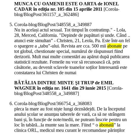
MUNCA CU OAMENII ESTE O ARTA de IONEL
CADAR în ediţia nr. 105 din 15 aprilie 2011
[Corola-
blog/BlogPost/361157_a_362486]
Corola-blog/BlogPost/348558_a_349887
Nu in același actul sexual. Tot timpul în contratimp." - Lola,
28, Merced, California. "Depinde de pupături și unde. Când ..
atunci este simultan” - Christen, 21, Leola, Pa. Este într-un fel
o spargere a „tabu”-ului. Revista are cca. 500 mii
abonate
pe
tot globul, chestionate special, numărul de răspunsuri fiind
derizorii. Mult mai multe comentări au apărut după publicarea
statisticii rezultate. Femeile nu vor să recunoască că, prin
căsătorie, au devenit sclavele toanelor soților Interesantă este
constatarea lui Christen de numai
BĂTĂLIA DINTRE MINTE ŞI TRUP de EMIL
WAGNER în ediţia nr. 1641 din 29 iunie 2015
[Corola-
blog/BlogPost/348558_a_349887]
Corola-blog/BlogPost/366754_a_368083
pleca la mare au fost niște lungi deznădejdi. De la începutul
anului școlar se anunțau taberele de vară, ca să ne strângem
bani și, în funcție de note/medii, ne puteam înscrie pentru un
loc în tabără...la munte sau la mare. Fiind “ o
abonată
” la
clinica ORL, medicul meu curant le recomandase părinților