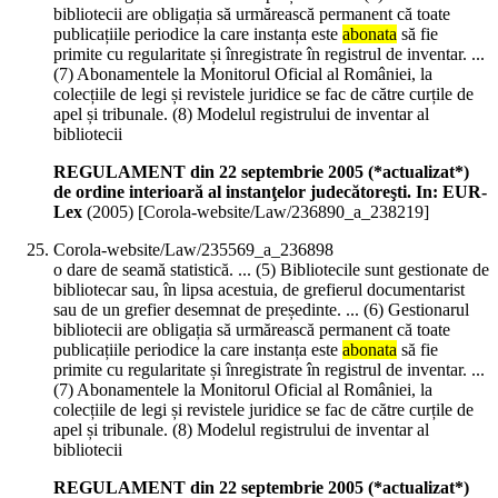
bibliotecii are obligația să urmărească permanent că toate
publicațiile periodice la care instanța este
abonata
să fie
primite cu regularitate și înregistrate în registrul de inventar. ...
(7) Abonamentele la Monitorul Oficial al României, la
colecțiile de legi și revistele juridice se fac de către curțile de
apel și tribunale. (8) Modelul registrului de inventar al
bibliotecii
REGULAMENT din 22 septembrie 2005 (*actualizat*)
de ordine interioară al instanţelor judecătoreşti. In: EUR-
Lex
(
2005
)
[Corola-website/Law/236890_a_238219]
Corola-website/Law/235569_a_236898
o dare de seamă statistică. ... (5) Bibliotecile sunt gestionate de
bibliotecar sau, în lipsa acestuia, de grefierul documentarist
sau de un grefier desemnat de președinte. ... (6) Gestionarul
bibliotecii are obligația să urmărească permanent că toate
publicațiile periodice la care instanța este
abonata
să fie
primite cu regularitate și înregistrate în registrul de inventar. ...
(7) Abonamentele la Monitorul Oficial al României, la
colecțiile de legi și revistele juridice se fac de către curțile de
apel și tribunale. (8) Modelul registrului de inventar al
bibliotecii
REGULAMENT din 22 septembrie 2005 (*actualizat*)