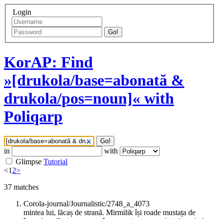
Login
Go!
KorAP: Find
»[drukola/base=abonată &
drukola/pos=noun]« with
Poliqarp
Go!
in
with
Glimpse
Tutorial
<
1
2
>
37
matches
Corola-journal/Journalistic/2748_a_4073
mintea lui, lăcaș de strană. Mirmilik își roade mustața de