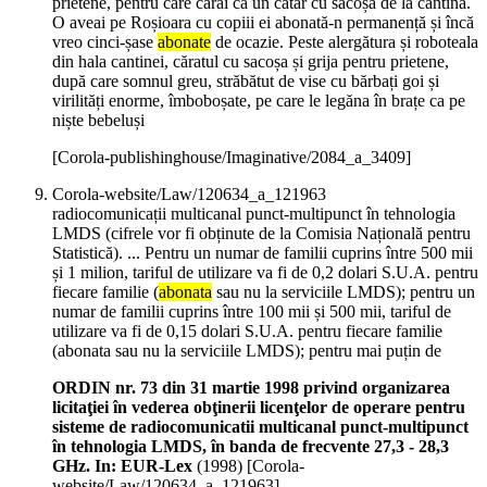
prietene, pentru care cărai ca un cătâr cu sacoșa de la cantină.
O aveai pe Roșioara cu copiii ei abonată-n permanență și încă
vreo cinci-șase
abonate
de ocazie. Peste alergătura și roboteala
din hala cantinei, căratul cu sacoșa și grija pentru prietene,
după care somnul greu, străbătut de vise cu bărbați goi și
virilități enorme, îmboboșate, pe care le legăna în brațe ca pe
niște bebeluși
[Corola-publishinghouse/Imaginative/2084_a_3409]
Corola-website/Law/120634_a_121963
radiocomunicații multicanal punct-multipunct în tehnologia
LMDS (cifrele vor fi obținute de la Comisia Națională pentru
Statistică). ... Pentru un numar de familii cuprins între 500 mii
și 1 milion, tariful de utilizare va fi de 0,2 dolari S.U.A. pentru
fiecare familie (
abonata
sau nu la serviciile LMDS); pentru un
numar de familii cuprins între 100 mii și 500 mii, tariful de
utilizare va fi de 0,15 dolari S.U.A. pentru fiecare familie
(abonata sau nu la serviciile LMDS); pentru mai puțin de
ORDIN nr. 73 din 31 martie 1998 privind organizarea
licitaţiei în vederea obţinerii licenţelor de operare pentru
sisteme de radiocomunicatii multicanal punct-multipunct
în tehnologia LMDS, în banda de frecvente 27,3 - 28,3
GHz. In: EUR-Lex
(
1998
)
[Corola-
website/Law/120634_a_121963]