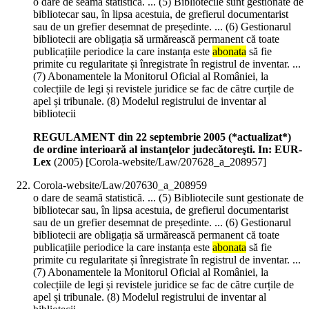
o dare de seamă statistică. ... (5) Bibliotecile sunt gestionate de
bibliotecar sau, în lipsa acestuia, de grefierul documentarist
sau de un grefier desemnat de președinte. ... (6) Gestionarul
bibliotecii are obligația să urmărească permanent că toate
publicațiile periodice la care instanța este
abonata
să fie
primite cu regularitate și înregistrate în registrul de inventar. ...
(7) Abonamentele la Monitorul Oficial al României, la
colecțiile de legi și revistele juridice se fac de către curțile de
apel și tribunale. (8) Modelul registrului de inventar al
bibliotecii
REGULAMENT din 22 septembrie 2005 (*actualizat*)
de ordine interioară al instanţelor judecătoreşti. In: EUR-
Lex
(
2005
)
[Corola-website/Law/207628_a_208957]
Corola-website/Law/207630_a_208959
o dare de seamă statistică. ... (5) Bibliotecile sunt gestionate de
bibliotecar sau, în lipsa acestuia, de grefierul documentarist
sau de un grefier desemnat de președinte. ... (6) Gestionarul
bibliotecii are obligația să urmărească permanent că toate
publicațiile periodice la care instanța este
abonata
să fie
primite cu regularitate și înregistrate în registrul de inventar. ...
(7) Abonamentele la Monitorul Oficial al României, la
colecțiile de legi și revistele juridice se fac de către curțile de
apel și tribunale. (8) Modelul registrului de inventar al