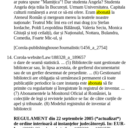
ar putea spune "Mamițica"! Dar studenta Angela? Studenta
Angela deja trăia în București. Urmam Universitatea. Capitala
culturii românești a avut ce să-mi ofere. Eram
abonată
la
Ateneul Român și mergeam mereu la teatrele noastre
naționale: Teatrul Mic îmi era cel mai drag (cu Ștefan
Iordache, Poldi Leopoldina Bălănuță, Valeria Seciu, Monica
Ghiuță și toți ceilalți), dar și Naționalul, Nottara, Bulandra,
Comedia, Foarte Mic-ul, și
[Corola-publishinghouse/Journalistic/1456_a_2754]
Corola-website/Law/188328_a_189657
o dare de seamă statistică. ... (5) Bibliotecile sunt gestionate de
bibliotecar sau, în lipsa acestuia, de grefierul documentarist
sau de un grefier desemnat de președinte. ... (6) Gestionarul
bibliotecii are obligația să urmărească permanent că toate
publicațiile periodice la care instanța este
abonata
să fie
primite cu regularitate și înregistrate în registrul de inventar. ...
(7) Abonamentele la Monitorul Oficial al României, la
colecțiile de legi și revistele juridice se fac de către curțile de
apel și tribunale. (8) Modelul registrului de inventar al
bibliotecii
REGULAMENT din 22 septembrie 2005 (*actualizat*)
de ordine interioară al instanţelor judecătoreşti. In: EUR-