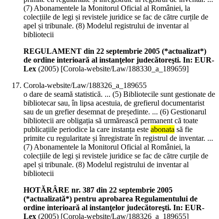
(7) Abonamentele la Monitorul Oficial al României, la
colecțiile de legi și revistele juridice se fac de către curțile de
apel și tribunale. (8) Modelul registrului de inventar al
bibliotecii
REGULAMENT din 22 septembrie 2005 (*actualizat*)
de ordine interioară al instanţelor judecătoreşti. In: EUR-
Lex
(
2005
)
[Corola-website/Law/188330_a_189659]
Corola-website/Law/188326_a_189655
o dare de seamă statistică. ... (5) Bibliotecile sunt gestionate de
bibliotecar sau, în lipsa acestuia, de grefierul documentarist
sau de un grefier desemnat de președinte. ... (6) Gestionarul
bibliotecii are obligația să urmărească permanent că toate
publicațiile periodice la care instanța este
abonata
să fie
primite cu regularitate și înregistrate în registrul de inventar. ...
(7) Abonamentele la Monitorul Oficial al României, la
colecțiile de legi și revistele juridice se fac de către curțile de
apel și tribunale. (8) Modelul registrului de inventar al
bibliotecii
HOTĂRÂRE nr. 387 din 22 septembrie 2005
(*actualizată*) pentru aprobarea Regulamentului de
ordine interioară al instanţelor judecătoreşti. In: EUR-
Lex
(
2005
)
[Corola-website/Law/188326_a_189655]