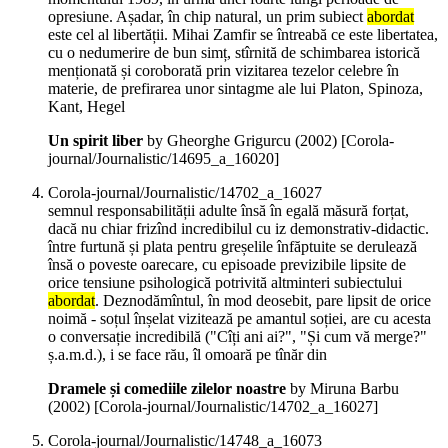
opresiune. Așadar, în chip natural, un prim subiect
abordat
este cel al libertății. Mihai Zamfir se întreabă ce este libertatea,
cu o nedumerire de bun simț, stîrnită de schimbarea istorică
menționată și coroborată prin vizitarea tezelor celebre în
materie, de prefirarea unor sintagme ale lui Platon, Spinoza,
Kant, Hegel
Un spirit liber
by Gheorghe Grigurcu (
2002
)
[Corola-
journal/Journalistic/14695_a_16020]
Corola-journal/Journalistic/14702_a_16027
semnul responsabilității adulte însă în egală măsură forțat,
dacă nu chiar frizînd incredibilul cu iz demonstrativ-didactic.
între furtună și plata pentru greșelile înfăptuite se derulează
însă o poveste oarecare, cu episoade previzibile lipsite de
orice tensiune psihologică potrivită altminteri subiectului
abordat
. Deznodămîntul, în mod deosebit, pare lipsit de orice
noimă - soțul înșelat vizitează pe amantul soției, are cu acesta
o conversație incredibilă ("Cîți ani ai?", "Și cum vă merge?"
ș.a.m.d.), i se face rău, îl omoară pe tînăr din
Dramele și comediile zilelor noastre
by Miruna Barbu
(
2002
)
[Corola-journal/Journalistic/14702_a_16027]
Corola-journal/Journalistic/14748_a_16073