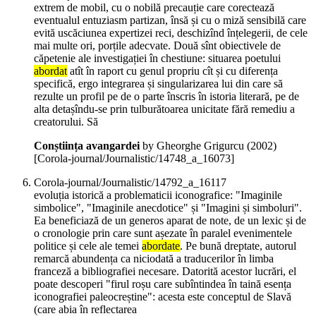
extrem de mobil, cu o nobilă precauție care corectează
eventualul entuziasm partizan, însă și cu o miză sensibilă care
evită uscăciunea expertizei reci, deschizînd înțelegerii, de cele
mai multe ori, porțile adecvate. Două sînt obiectivele de
căpetenie ale investigației în chestiune: situarea poetului
abordat
atît în raport cu genul propriu cît și cu diferența
specifică, ergo integrarea și singularizarea lui din care să
rezulte un profil pe de o parte înscris în istoria literară, pe de
alta detașîndu-se prin tulburătoarea unicitate fără remediu a
creatorului. Să
Conștiința avangardei
by Gheorghe Grigurcu (
2002
)
[Corola-journal/Journalistic/14748_a_16073]
Corola-journal/Journalistic/14792_a_16117
evoluția istorică a problematicii iconografice: "Imaginile
simbolice", "Imaginile anecdotice" și "Imagini și simboluri".
Ea beneficiază de un generos aparat de note, de un lexic și de
o cronologie prin care sunt așezate în paralel evenimentele
politice și cele ale temei
abordate
. Pe bună dreptate, autorul
remarcă abundența ca niciodată a traducerilor în limba
franceză a bibliografiei necesare. Datorită acestor lucrări, el
poate descoperi "firul roșu care subîntindea în taină esența
iconografiei paleocreștine": acesta este conceptul de Slavă
(care abia în reflectarea