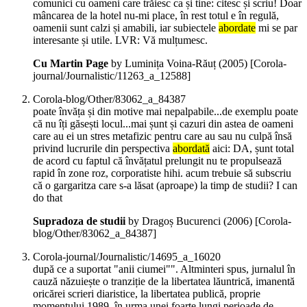
comunici cu oameni care trăiesc ca și tine: citesc și scriu! Doar
mâncarea de la hotel nu-mi place, în rest totul e în regulă,
oamenii sunt calzi și amabili, iar subiectele
abordate
mi se par
interesante și utile. LVR: Vă mulțumesc.
Cu Martin Page
by Luminița Voina-Răuț (
2005
)
[Corola-
journal/Journalistic/11263_a_12588]
Corola-blog/Other/83062_a_84387
poate învăța și din motive mai nepalpabile...de exemplu poate
că nu îți găsești locul...mai șunt și cazuri din astea de oameni
care au ei un stres metafizic pentru care au sau nu culpă însă
privind lucrurile din perspectiva
abordată
aici: DA, șunt total
de acord cu faptul că învățatul prelungit nu te propulsează
rapid în zone roz, corporatiste hihi. acum trebuie să subscriu
că o gargaritza care s-a lăsat (aproape) la timp de studii? I can
do that
Supradoza de studii
by Dragoș Bucurenci (
2006
)
[Corola-
blog/Other/83062_a_84387]
Corola-journal/Journalistic/14695_a_16020
după ce a suportat "anii ciumei"". Altminteri spus, jurnalul în
cauză năzuiește o tranziție de la libertatea lăuntrică, imanentă
oricărei scrieri diaristice, la libertatea publică, proprie
momentului 1989, în urma unei foarte lungi perioade de