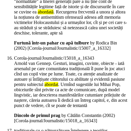
"normalitate" a tinerei generații pare a nu ține cont de
sensibilitățile legitime față de istorie și de discursurile în care
se cuvine ea
abordată
. Recurgerea frecventă a unora și altora
la noțiunea de antisemitism ofensează adesea atît memoria
victimelor Holocaustului și a urmașilor lor, cît și pe cei care s-
au străduit și se străduiesc să netezească calea unei societăți
deschise, tolerante, apte să
Furtună într-un pahar cu apă tulbure
by Rodica Bin
(
2002
)
[Corola-journal/Journalistic/15007_a_16332]
Corola-journal/Journalistic/15018_a_16343
Arnold van Gennep. Gesturi, imagini, cuvinte, obiecte - iată
arsenalul pe care comunitatea tradițională îl pune în joc atuci
cînd un copil vine pe lume. Toate, cu atenție analizate de
autoare și înfățișate cititorului cu abilitate și evidentă pasiune
pentru subiectul
abordat
. Urmînd sugestiile lui Mihai Pop,
obiceiurile sînt privite ca acte de comunicare, după model
lingvistic, iar descrierea manifestărilor cutumiare prilejuite de
naștere, căreia autoarea îi dedică un întreg capitol, e, din acest
punct de vedere, cît se poate de tentantă
Dincolo de primul prag
by Cătălin Constantin (
2002
)
[Corola-journal/Journalistic/15018_a_16343]
tradiționale cu o pătrunzătoare înțelegere a teoriilor