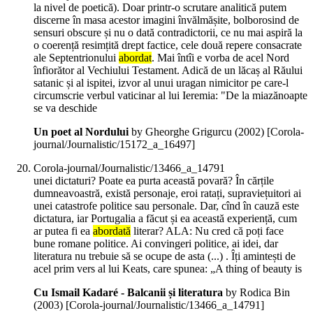
la nivel de poetică). Doar printr-o scrutare analitică putem
discerne în masa acestor imagini învălmășite, bolborosind de
sensuri obscure și nu o dată contradictorii, ce nu mai aspiră la
o coerență resimțită drept factice, cele două repere consacrate
ale Septentrionului
abordat
. Mai întîi e vorba de acel Nord
înfiorător al Vechiului Testament. Adică de un lăcaș al Răului
satanic și al ispitei, izvor al unui uragan nimicitor pe care-l
circumscrie verbul vaticinar al lui Ieremia: "De la miazănoapte
se va deschide
Un poet al Nordului
by Gheorghe Grigurcu (
2002
)
[Corola-
journal/Journalistic/15172_a_16497]
Corola-journal/Journalistic/13466_a_14791
unei dictaturi? Poate ea purta această povară? În cărțile
dumneavoastră, există personaje, eroi ratați, supraviețuitori ai
unei catastrofe politice sau personale. Dar, cînd în cauză este
dictatura, iar Portugalia a făcut și ea această experiență, cum
ar putea fi ea
abordată
literar? ALA: Nu cred că poți face
bune romane politice. Ai convingeri politice, ai idei, dar
literatura nu trebuie să se ocupe de asta (...) . Îți amintești de
acel prim vers al lui Keats, care spunea: „A thing of beauty is
Cu Ismail Kadaré - Balcanii și literatura
by Rodica Bin
(
2003
)
[Corola-journal/Journalistic/13466_a_14791]