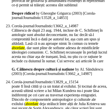
provocat de grozăvia și absurditatea existenței în reprezentări
ce-ți permit să trăiești: acestea sînt sublimul
Despre ridicol
by Gheorghe Grigurcu (
2003
)
[Corola-
journal/Journalistic/13528_a_14853]
Corola-journal/Journalistic/13662_a_14987
Călinescu de după 23 aug. 1944, incluse de C. Schifirneț în
antologie sunt absolut deconcertante, nu fac decât să-l
compromită încă o dată pe autorul lor, așa cum am spus și
altădată. Lasă că n-au aproape nimic în comun cu temele
abordate
, dar sunt pline de sofisme adesea de mistificările
ideologiei comuniste. C. Schifirneț recunoaște în prefață lucrul
acesta nu chiar așa de tranșant, însă, nu știu cu ce rațiune le
include cu duiumul în sumar. Cui servesc azi articole în care
G. Călinescu despre cultură și națiune
by Al. Săndulescu
(
2003
)
[Corola-journal/Journalistic/13662_a_14987]
Corola-journal/Journalistic/13829_a_15154
poate fi însă citită și ca un tratat al exilului. Și tocmai de aceea,
această ultimă scriere a lui Milan Kundera nu-i poate lăsa
indiferenți pe cei care au traversat experiența emigrației.
Dincolo de componentele antropologice și culturale ale
exilului (
abordate
deja strălucit între alții de Julia Kristeva sau
mai recent de Sorin Alexandrescu, ale căror scrieri îmi sunt