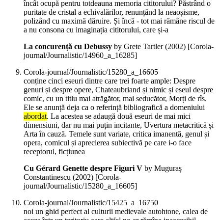
încât ocupă pentru totdeauna memoria cititorului? Păstrând o
puritate de cristal a echivalărilor, renunțând la neaoșisme,
polizând cu maximă dăruire. Și încă - tot mai rămâne riscul de
a nu consona cu imaginația cititorului, care și-a
La concurență cu Debussy
by Grete Tartler (
2002
)
[Corola-
journal/Journalistic/14960_a_16285]
Corola-journal/Journalistic/15280_a_16605
conține cinci eseuri dintre care trei foarte ample: Despre
genuri și despre opere, Chateaubriand și nimic și eseul despre
comic, cu un titlu mai atrăgător, mai seducător, Morți de rîs.
Ele se anunță deja ca o referință bibliografică a domeniului
abordat
. La acestea se adaugă două eseuri de mai mici
dimensiuni, dar nu mai puțin incitante, Uvertura metacritică și
Arta în cauză. Temele sunt variate, critica imanentă, genul și
opera, comicul și aprecierea subiectivă pe care i-o face
receptorul, ficțiunea
Cu Gérard Genette despre Figuri V
by Muguraș
Constantinescu (
2002
)
[Corola-
journal/Journalistic/15280_a_16605]
Corola-journal/Journalistic/15425_a_16750
noi un ghid perfect al culturii medievale autohtone, calea de