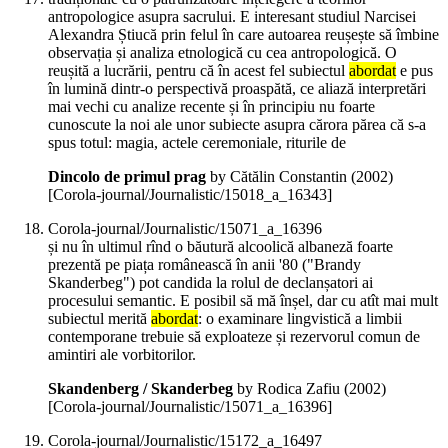
antropologice asupra sacrului. E interesant studiul Narcisei
Alexandra Știucă prin felul în care autoarea reușește să îmbine
observația și analiza etnologică cu cea antropologică. O
reușită a lucrării, pentru că în acest fel subiectul
abordat
e pus
în lumină dintr-o perspectivă proaspătă, ce aliază interpretări
mai vechi cu analize recente și în principiu nu foarte
cunoscute la noi ale unor subiecte asupra cărora părea că s-a
spus totul: magia, actele ceremoniale, riturile de
Dincolo de primul prag
by Cătălin Constantin (
2002
)
[Corola-journal/Journalistic/15018_a_16343]
Corola-journal/Journalistic/15071_a_16396
și nu în ultimul rînd o băutură alcoolică albaneză foarte
prezentă pe piața românească în anii '80 ("Brandy
Skanderbeg") pot candida la rolul de declanșatori ai
procesului semantic. E posibil să mă înșel, dar cu atît mai mult
subiectul merită
abordat
: o examinare lingvistică a limbii
contemporane trebuie să exploateze și rezervorul comun de
amintiri ale vorbitorilor.
Skandenberg / Skanderbeg
by Rodica Zafiu (
2002
)
[Corola-journal/Journalistic/15071_a_16396]
Corola-journal/Journalistic/15172_a_16497