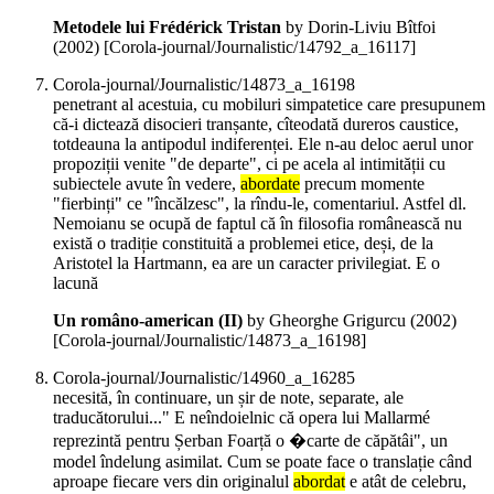
Metodele lui Frédérick Tristan
by Dorin-Liviu Bîtfoi
(
2002
)
[Corola-journal/Journalistic/14792_a_16117]
Corola-journal/Journalistic/14873_a_16198
penetrant al acestuia, cu mobiluri simpatetice care presupunem
că-i dictează disocieri tranșante, cîteodată dureros caustice,
totdeauna la antipodul indiferenței. Ele n-au deloc aerul unor
propoziții venite "de departe", ci pe acela al intimității cu
subiectele avute în vedere,
abordate
precum momente
"fierbinți" ce "încălzesc", la rîndu-le, comentariul. Astfel dl.
Nemoianu se ocupă de faptul că în filosofia românească nu
există o tradiție constituită a problemei etice, deși, de la
Aristotel la Hartmann, ea are un caracter privilegiat. E o
lacună
Un româno-american (II)
by Gheorghe Grigurcu (
2002
)
[Corola-journal/Journalistic/14873_a_16198]
Corola-journal/Journalistic/14960_a_16285
necesită, în continuare, un șir de note, separate, ale
traducătorului..." E neîndoielnic că opera lui Mallarmé
reprezintă pentru Șerban Foarță o �carte de căpătâi", un
model îndelung asimilat. Cum se poate face o translație când
aproape fiecare vers din originalul
abordat
e atât de celebru,