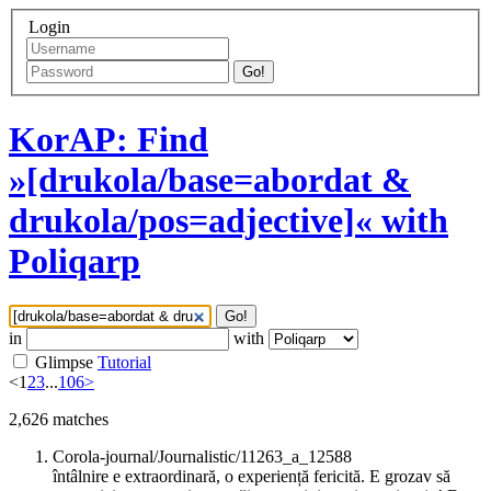
Login
Go!
KorAP: Find
»[drukola/base=abordat &
drukola/pos=adjective]« with
Poliqarp
Go!
in
with
Glimpse
Tutorial
<
1
2
3
...
106
>
2,626
matches
Corola-journal/Journalistic/11263_a_12588
întâlnire e extraordinară, o experiență fericită. E grozav să