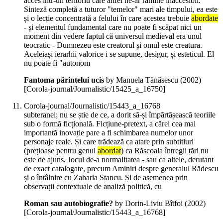
acces într-un teritoriu care altfel ne-ar rămîne inaccesibil.
Sinteză completă a tuturor "temelor" mari ale timpului, ea este
și o lecție concentrată a felului în care acestea trebuie
abordate
- și elementul fundamental care nu poate fi scăpat nici un
moment din vedere faptul că universul medieval era unul
teocratic - Dumnezeu este creatorul și omul este creatura.
Aceleiași ierarhii valorice i se supune, desigur, și esteticul. El
nu poate fi "autonom
Fantoma părintelui ucis
by Manuela Tănăsescu (
2002
)
[Corola-journal/Journalistic/15425_a_16750]
Corola-journal/Journalistic/15443_a_16768
subteranei; nu se știe de ce, a dorit să-și împărtășească teoriile
sub o formă ficțională. Ficțiune-pretext, a cărei cea mai
importantă inovație pare a fi schimbarea numelor unor
personaje reale. Și care trădează ca atare prin subtitluri
(prețioase pentru genul
abordat
) ca Răscoala întregii țări nu
este de ajuns, Jocul de-a normalitatea - sau ca altele, derutant
de exact catalogate, precum Aminiri despre generalul Rădescu
și o întâlnire cu Zaharia Stancu. Și de asemenea prin
observații contextuale de analiză politică, cu
Roman sau autobiografie?
by Dorin-Liviu Bîtfoi (
2002
)
[Corola-journal/Journalistic/15443_a_16768]