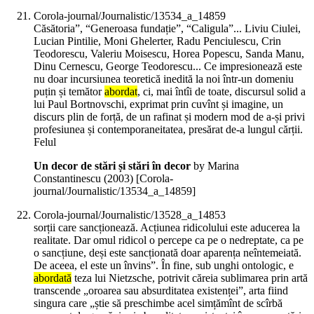
Corola-journal/Journalistic/13534_a_14859
Căsătoria”, “Generoasa fundație”, “Caligula”... Liviu Ciulei,
Lucian Pintilie, Moni Ghelerter, Radu Penciulescu, Crin
Teodorescu, Valeriu Moisescu, Horea Popescu, Sanda Manu,
Dinu Cernescu, George Teodorescu... Ce impresionează este
nu doar incursiunea teoretică inedită la noi într-un domeniu
puțin și temător
abordat
, ci, mai întîi de toate, discursul solid a
lui Paul Bortnovschi, exprimat prin cuvînt și imagine, un
discurs plin de forță, de un rafinat și modern mod de a-și privi
profesiunea și contemporaneitatea, presărat de-a lungul cărții.
Felul
Un decor de stări și stări în decor
by Marina
Constantinescu (
2003
)
[Corola-
journal/Journalistic/13534_a_14859]
Corola-journal/Journalistic/13528_a_14853
sorții care sancționează. Acțiunea ridicolului este aducerea la
realitate. Dar omul ridicol o percepe ca pe o nedreptate, ca pe
o sancțiune, deși este sancționată doar aparența neîntemeiată.
De aceea, el este un învins”. În fine, sub unghi ontologic, e
abordată
teza lui Nietzsche, potrivit căreia sublimarea prin artă
transcende „oroarea sau absurditatea existenței”, arta fiind
singura care „știe să preschimbe acel simțămînt de scîrbă