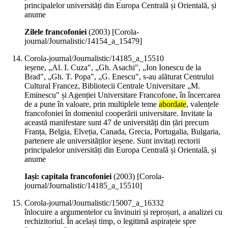
principalelor universități din Europa Centrală și Orientală, și
anume
Zilele francofoniei
(
2003
)
[Corola-
journal/Journalistic/14154_a_15479]
Corola-journal/Journalistic/14185_a_15510
ieșene, „Al. I. Cuza", „Gh. Asachi", „Ion Ionescu de la
Brad", „Gh. T. Popa", „G. Enescu", s-au alăturat Centrului
Cultural Francez, Bibliotecii Centrale Universitare „M.
Eminescu" și Agenției Universitare Francofone, în încercarea
de a pune în valoare, prin multiplele teme
abordate
, valențele
francofoniei în domeniul cooperării universitare. Invitate la
această manifestare sunt 47 de universități din țări precum
Franța, Belgia, Elveția, Canada, Grecia, Portugalia, Bulgaria,
partenere ale universităților ieșene. Sunt invitați rectorii
principalelor universități din Europa Centrală și Orientală, și
anume
Iași: capitala francofoniei
(
2003
)
[Corola-
journal/Journalistic/14185_a_15510]
Corola-journal/Journalistic/15007_a_16332
înlocuire a argumentelor cu învinuiri și reproșuri, a analizei cu
rechizitoriul. În același timp, o legitimă aspirațeie spre