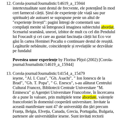
Corola-journal/Journalistic/14619_a_15944
intertextualitate sunt destul de frecvente, ele potențând în mod
cert farmecul cărții. Șirul de experiențe (de viață sau pur
spirituale) ale autoarei se suprapune peste un altul de
"experiențe livrești": pagini întregi de comentarii sau
compilații menite să întregească imaginea subiectului
abordat
.
Scenariul seamănă, uneori, izbitor de mult cu cel din Pendulul
lui Foucault și cei care au gustat fascinația cărții lui Eco vor
găsi în cartea Heminei Pocaliu o continuare destul de reușită.
Legăturile nebănuite, coincidențele și revelațiile se dezvăluie
pe fundalul
Povestea unor experiențe
by Florina Pîrjol (
2002
)
[Corola-
journal/Journalistic/14619_a_15944]
Corola-journal/Journalistic/14154_a_15479
ieșene, "Al. I. Cuza", "Gh. Asachi", " Ion Ionescu de la
Brad", "Gh. T. Popa", " G. Enescu", s-au alăturat Centrului
Cultural Francez, Bibliotecii Centrale Universitare "M.
Eminescu" și Agenției Universitare Francofone, în încercarea
de a pune în valoare, prin multiplele teme
abordate
, valențele
francofoniei în domeniul cooperării universitare. Invitate la
această manifestare sunt 47 de universități din țări precum
Franța, Belgia, Elveția, Canada, Grecia, Portugalia, Bulgaria,
partenere ale universităților ieșene. Sunt invitați rectorii