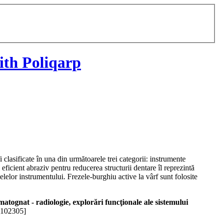
th Poliqarp
i clasificate în una din următoarele trei categorii: instrumente
eficient abraziv pentru reducerea structurii dentare îl reprezintă
lelor instrumentului. Frezele-burghiu active la vârf sunt folosite
atognat - radiologie, explorări funcţionale ale sistemului
_102305]