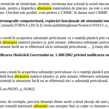
Caracteristicile de elasticitate, duritate, rezistența mai scăzută la uzură me
uzale, pentru a împiedica
abrazarea
materialului de placare, nu este o solu
bulare. Oricând este posibil, vom prefera o CMMC în dauna unei CMMP. 
termografie computerizată, explorări funcţionale ale sistemului stom
Consuela FORNA (
2013
)
[Corola-publishinghouse/Science/101013_a
 constă în acoperirea substanței periculoase cu o matriță plastică prin ca
să
abrazarea
matricei plastice și, prin urmare, eliberarea substanței peric
raziune încât nu se eliberează nicio substanță periculoasă; ... j) etanș din
area Hotărârii Guvernului nr. 1.300/2002 privind notificarea s
asta constă în acoperirea substanței periculoase cu o matriță plastică pri
ibilă însă
abrazarea
matricei plastice și, prin urmare, eliberarea substanț
ezistență la abraziune încât nu se eliberează nici o substanță periculoasă,
e/Law/90295_a_91082]
esei, de exemplu, precizia distanței dintre axele a două alezaje ale unei 
are rotundă interioară (
abrazare
) sau strunjire fină cu cuțite cu diamant