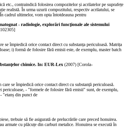
canică etc., contraindică folosirea compozitelor și acrilatelor pe suprafețe
ție realistă. În urma uzurii compozitului, respectiv acrilatului, se
În cadrul ultimelor, vom opta întotdeauna pentru
atognat - radiologie, explorări funcţionale ale sistemului
_102305]
re se împiedică orice contact direct cu substanța periculoasă. Matrița
uloase; i) formă de folosire fără emisii este, de exemplu, master batch
ubstanţelor chimice. In: EUR-Lex
(
2007
)
[Corola-
n care se împiedică orice contact direct cu substanță periculoasă.
ei periculoase, - "formele de folosire fără emisii" sunt, de exemplu,
 - "etanș din punct de
piese, trebuie să fie asigurată de prelucrările care preced honuirea.
 sau armate cu plăcuțe din carburi metalice. Honuirea se execută în