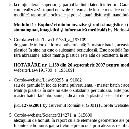
la dinții laterali superiori și parțial la dinții laterali inferiori. 
care realizează stopuri ocluzale. Crearea de insule metalice ocl
modifică raporturile ocluzale și pot să apară disfuncții mandi
Modulul 1 : Explorări minim invazive şi radio-imagistice : (
stomatognat, imagistică şi informatică medicală)
by Norina-
Corola-website/Law/191780_a_193109
de granule în loc de forma pulverulentă; 3. master batch, aceasta
plastică în sine nu este o substanță periculoasă. Este posibilă în
fără abraziune, adică matrița plastică este atât de rezistentă la ab
HOTĂRÂRE nr. 1.159 din 26 septembrie 2007 pentru modific
website/Law/191780_a_193109]
Corola-website/Law/90295_a_91082
sau de granule în loc de forma pulverulenta, - master batch ; ace
Matriță plastică în sine nu este o substanță periculoasă. Este pos
master batch fără abraziune, adică matriță plastică este atat de r
jrc5127as2001
by Guvernul României (
2001
)
[Corola-websit
Corola-website/Science/314271_a_315600
alezajului de honuit, în raport cu alte elemente geometrice ale pi
Înainte de honuire, gaura trebuie prelucrată prin alezare, rectific