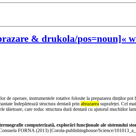
razare & drukola/pos=noun]« wi
or de operare, instrumentele rotative folosite la prepararea dinților pot f
amantate îndepărtează structura dentară prin
abrazarea
suprafeței. Cel mai 
le tăietoare, care reduc structura dură dentară cu ajutorul muchiilor lame
termografie computerizată, explorări funcţionale ale sistemului stom
Consuela FORNA (
2013
)
[Corola-publishinghouse/Science/101013_a