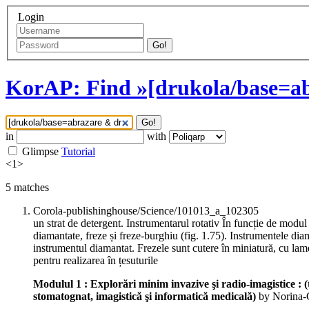
Login
Go!
KorAP: Find »[drukola/base=ab
Go!
in
with
Glimpse
Tutorial
<
1
>
5
matches
Corola-publishinghouse/Science/101013_a_102305
un strat de detergent. Instrumentarul rotativ În funcție de modul l
diamantate, freze și freze-burghiu (fig. 1.75). Instrumentele di
instrumentul diamantat. Frezele sunt cutere în miniatură, cu lame
pentru realizarea în țesuturile
Modulul 1 : Explorări minim invazive şi radio-imagistice : (
stomatognat, imagistică şi informatică medicală)
by Norina-