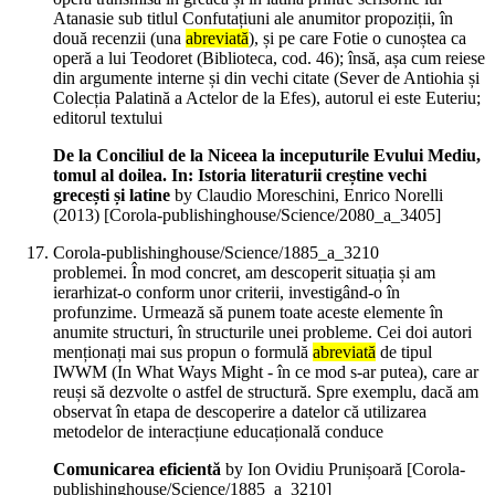
Atanasie sub titlul Confutațiuni ale anumitor propoziții, în
două recenzii (una
abreviată
), și pe care Fotie o cunoștea ca
operă a lui Teodoret (Biblioteca, cod. 46); însă, așa cum reiese
din argumente interne și din vechi citate (Sever de Antiohia și
Colecția Palatină a Actelor de la Efes), autorul ei este Euteriu;
editorul textului
De la Conciliul de la Niceea la inceputurile Evului Mediu,
tomul al doilea. In: Istoria literaturii creștine vechi
grecești și latine
by Claudio Moreschini, Enrico Norelli
(
2013
)
[Corola-publishinghouse/Science/2080_a_3405]
Corola-publishinghouse/Science/1885_a_3210
problemei. În mod concret, am descoperit situația și am
ierarhizat-o conform unor criterii, investigând-o în
profunzime. Urmează să punem toate aceste elemente în
anumite structuri, în structurile unei probleme. Cei doi autori
menționați mai sus propun o formulă
abreviată
de tipul
IWWM (In What Ways Might - în ce mod s-ar putea), care ar
reuși să dezvolte o astfel de structură. Spre exemplu, dacă am
observat în etapa de descoperire a datelor că utilizarea
metodelor de interacțiune educațională conduce
Comunicarea eficientă
by Ion Ovidiu Prunișoară
[Corola-
publishinghouse/Science/1885_a_3210]