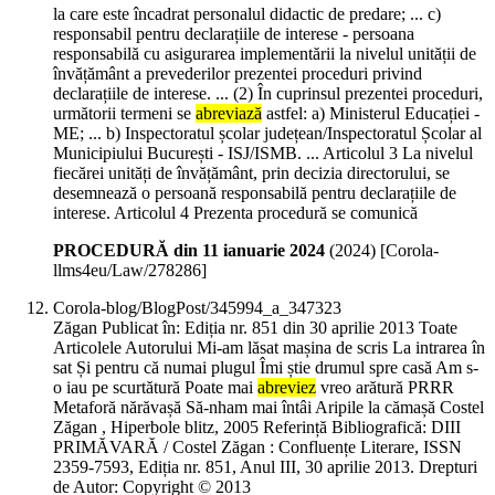
la care este încadrat personalul didactic de predare; ... c)
responsabil pentru declarațiile de interese - persoana
responsabilă cu asigurarea implementării la nivelul unității de
învățământ a prevederilor prezentei proceduri privind
declarațiile de interese. ... (2) În cuprinsul prezentei proceduri,
următorii termeni se
abreviază
astfel: a) Ministerul Educației -
ME; ... b) Inspectoratul școlar județean/Inspectoratul Școlar al
Municipiului București - ISJ/ISMB. ... Articolul 3 La nivelul
fiecărei unități de învățământ, prin decizia directorului, se
desemnează o persoană responsabilă pentru declarațiile de
interese. Articolul 4 Prezenta procedură se comunică
PROCEDURĂ din 11 ianuarie 2024
(
2024
)
[Corola-
llms4eu/Law/278286]
Corola-blog/BlogPost/345994_a_347323
Zăgan Publicat în: Ediția nr. 851 din 30 aprilie 2013 Toate
Articolele Autorului Mi-am lăsat mașina de scris La intrarea în
sat Și pentru că numai plugul Îmi știe drumul spre casă Am s-
o iau pe scurtătură Poate mai
abreviez
vreo arătură PRRR
Metaforă nărăvașă Să-nham mai întâi Aripile la cămașă Costel
Zăgan , Hiperbole blitz, 2005 Referință Bibliografică: DIII
PRIMĂVARĂ / Costel Zăgan : Confluențe Literare, ISSN
2359-7593, Ediția nr. 851, Anul III, 30 aprilie 2013. Drepturi
de Autor: Copyright © 2013