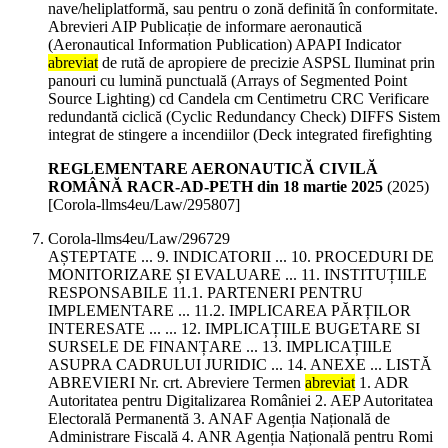
nave/heliplatformă, sau pentru o zonă definită în conformitate.
Abrevieri AIP Publicație de informare aeronautică
(Aeronautical Information Publication) APAPI Indicator
abreviat
de rută de apropiere de precizie ASPSL Iluminat prin
panouri cu lumină punctuală (Arrays of Segmented Point
Source Lighting) cd Candela cm Centimetru CRC Verificare
redundantă ciclică (Cyclic Redundancy Check) DIFFS Sistem
integrat de stingere a incendiilor (Deck integrated firefighting
REGLEMENTARE AERONAUTICĂ CIVILĂ
ROMÂNĂ RACR-AD-PETH din 18 martie 2025
(
2025
)
[Corola-llms4eu/Law/295807]
Corola-llms4eu/Law/296729
AȘTEPTATE ... 9. INDICATORII ... 10. PROCEDURI DE
MONITORIZARE ȘI EVALUARE ... 11. INSTITUȚIILE
RESPONSABILE 11.1. PARTENERI PENTRU
IMPLEMENTARE ... 11.2. IMPLICAREA PĂRȚILOR
INTERESATE ... ... 12. IMPLICAȚIILE BUGETARE SI
SURSELE DE FINANȚARE ... 13. IMPLICAȚIILE
ASUPRA CADRULUI JURIDIC ... 14. ANEXE ... LISTĂ
ABREVIERI Nr. crt. Abreviere Termen
abreviat
1. ADR
Autoritatea pentru Digitalizarea României 2. AEP Autoritatea
Electorală Permanentă 3. ANAF Agenția Națională de
Administrare Fiscală 4. ANR Agenția Națională pentru Romi