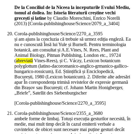
De la Conciliul de la Niceea la inceputurile Evului Mediu,
tomul al doilea. In: Istoria literaturii creștine vechi
grecești și latine
by Claudio Moreschini, Enrico Norelli
(
2013
)
[Corola-publishinghouse/Science/2079_a_3404]
Corola-publishinghouse/Science/2270_a_3595
și am ajuns la concluzia că trebuie să urmez ediția engleză. Ea
nu e cunoscută Însă lui Yule și Burnell. Pentru terminologia
botanică, am consultat și A.E.Vines, N. Rees, Plant and
Animal Biology, Pitman Publishing, London etc., 19724
(
abreviată
Vines-Rees), și C. Váczy, Lexicon botanicum
polyglottum (latino-dacoromanico-anglico-grmanico-gallico-
hungarico-rossicum), Ed. Științifică și Enciclopedică,
București, 1980 (Lexicon botanicum). 2. Diferite alte adresări
apar În corespondența trimisă revistelor de expresie germană
din Brașov sau București; cf. Johann Martin Honigberger,
„Briefe”, Satellit des Siebenburgischer
[Corola-publishinghouse/Science/2270_a_3595]
Corola-publishinghouse/Science/2355_a_3680
ambele forme de limbaj. Totuși execuția gesturilor necesită, în
medie, mai mult timp decât în cazul emiterii verbale a
cuvintelor. de obicei sunt necesare mai puține gesturi decât