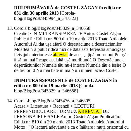
DIII PRIMĂVARĂ de COSTEL ZĂGAN în ediţia nr.
851 din 30 aprilie 2013
[Corola-
blog/BlogPost/345994_a_347323]
Corola-blog/BlogPost/345329_a_346658
Creatie > INIMI TRANSPARENTE Autor: Costel Zăgan
Publicat în: Ediția nr. 809 din 19 martie 2013 Toate Articolele
Autorului Ai dat ușa afară O deșertăciune a deșertăciunilor
Moartea n-a putut ridica nici de data asta fereastra sinucigașă
Peisajul anterior este
abreviat
de același țipăt nou-nouț Pe ușă
însă nu mai încape cealaltă ușă muribundă O Deșertăciune a
deșertăciunilor Numele tău nu-i intrare Numele tău e ieșire O
de trei ori 0 Nu mai bate inimă Nu-i nimeni acasă Costel
INIMI TRANSPARENTE de COSTEL ZĂGAN în
ediţia nr. 809 din 19 martie 2013
[Corola-
blog/BlogPost/345329_a_346658]
Corola-blog/BlogPost/345476_a_346805
Acasa > Literatura > Recenzii > LECTURI
PERPENDICULARE : URMUZ
ABREVIAT
DE
PERSONAJELE SALE Autor: Costel Zăgan Publicat în:
Ediția nr. 819 din 29 martie 2013 Toate Articolele Autorului
Motto : "O lectură adevărată e ca o înălțare : mută orizontul cu