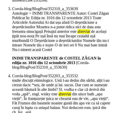
llms4eu/Law/293204]
Corola-blog/BlogPost/352310_a_353639
Antologie > INIMI TRANSPARENTE Autor: Costel Zăgan
Publicat în: Ediția nr. 1016 din 12 octombrie 2013 Toate
Articolele Autorului Ai dat ușa afară O deșertăciune a
deșertăciunilor Moartea n-a putut ridica nici de data asta
fereastra sinucigașă Peisajul anterior este
abreviat
de același
țipăt nou-nouț Pe ușă însă nu mai încape cealaltă ușă
muribundă O Deșertăciune a deșertăciunilor Numele tău nu-i
intrare Numele tău e ieșire O de trei ori 0 Nu mai bate inimă
Nu-i nimeni acasă Costel
INIMI TRANSPARENTE de COSTEL ZĂGAN în
ediţia nr. 1016 din 12 octombrie 2013
[Corola-
blog/BlogPost/352310_a_353639]
Corola-blog/BlogPost/352203_a_353532
multe discuții etimologice. Unii l-au dedus din sârbă, alții l-au
crezut dacic *seu, de unde și lat. sucus. Dar cum se numește
această băutură în alte limbi? Sl. vodka e clar că derivă din
voda „apă“, engl. wisky este
abreviat
din uisce bath „apa
vieții“. În franțuzește țuica se cheamă eau de vie, „apa vieții“.
Făt Frumos din basmele noastre gustă din apa vie ca să capete
curaj în lupta cu uriașul balaur. Noi deducem rom. țuică din
ch. šui ,,apă