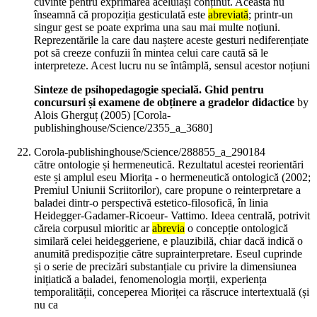
cuvinte pentru exprimarea aceluiași conținut. Aceasta nu
înseamnă că propoziția gesticulată este
abreviată
; printr-un
singur gest se poate exprima una sau mai multe noțiuni.
Reprezentările la care dau naștere aceste gesturi nediferențiate
pot să creeze confuzii în mintea celui care caută să le
interpreteze. Acest lucru nu se întâmplă, sensul acestor noțiuni
Sinteze de psihopedagogie specială. Ghid pentru
concursuri și examene de obținere a gradelor didactice
by
Alois Gherguț (
2005
)
[Corola-
publishinghouse/Science/2355_a_3680]
Corola-publishinghouse/Science/288855_a_290184
către ontologie și hermeneutică. Rezultatul acestei reorientări
este și amplul eseu Miorița - o hermeneutică ontologică (2002;
Premiul Uniunii Scriitorilor), care propune o reinterpretare a
baladei dintr-o perspectivă estetico-filosofică, în linia
Heidegger-Gadamer-Ricoeur- Vattimo. Ideea centrală, potrivit
căreia corpusul mioritic ar
abrevia
o concepție ontologică
similară celei heideggeriene, e plauzibilă, chiar dacă indică o
anumită predispoziție către suprainterpretare. Eseul cuprinde
și o serie de precizări substanțiale cu privire la dimensiunea
inițiatică a baladei, fenomenologia morții, experiența
temporalității, conceperea Mioriței ca răscruce intertextuală (și
nu ca