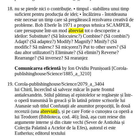
nu se pierde nici o contribuție. • timpul - stabilirea unui timp
suficient pentru producția de idei; • încălzirea - întotdeauna
este necesar un timp care să pregătească rezolvarea creativă de
probleme. Bob Eberle în 1971 a propus tehnica SCAMPER,
care presupune într-un mod
abreviat
tot o descoperire a
ideilor: Substitute? (Să înlocuiesc?) Combine? (Să combin?)
Adapt? (Să adaptez?) Modify? Magnify? Minify? (Să
modific? Să măresc? Să micșorez?) Put to other users? (Să
dau altor utilizatori?) Eliminate? (Să elimin?) Reverse?
Rearrange? (Să inversez? Să rearanjez
Comunicarea eficientă
by Ion Ovidiu Prunișoară
[Corola-
publishinghouse/Science/1885_a_3210]
Corola-publishinghouse/Science/2079_a_3404
lui Chiril, încercînd să salveze măcar în parte frontul
antialexandrin. Stilul pătimaș al epistolelor se regăsește și într-
o operă transmisă în greacă și în latină printre scrisorile lui
Atanasie sub titlul Confutații ale anumitor propoziții, în două
recenzii (una
abreviată
), și pe care Fotie o cunoștea ca operă a
lui Teodoret (Biblioteca, cod. 46); însă, așa cum reiese din
argumente interne și din citate vechi (Sever de Antiohia și
Colecția Palatină a Actelor de la Efes), autorul ei este
Eutherius; editorul textului