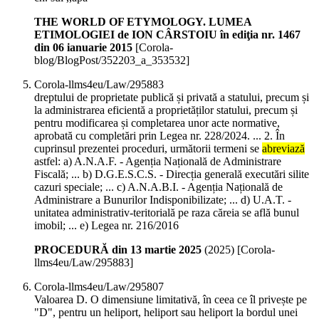
THE WORLD OF ETYMOLOGY. LUMEA
ETIMOLOGIEI de ION CÂRSTOIU în ediţia nr. 1467
din 06 ianuarie 2015
[Corola-
blog/BlogPost/352203_a_353532]
Corola-llms4eu/Law/295883
dreptului de proprietate publică și privată a statului, precum și
la administrarea eficientă a proprietăților statului, precum și
pentru modificarea și completarea unor acte normative,
aprobată cu completări prin Legea nr. 228/2024. ... 2. În
cuprinsul prezentei proceduri, următorii termeni se
abreviază
astfel: a) A.N.A.F. - Agenția Națională de Administrare
Fiscală; ... b) D.G.E.S.C.S. - Direcția generală executări silite
cazuri speciale; ... c) A.N.A.B.I. - Agenția Națională de
Administrare a Bunurilor Indisponibilizate; ... d) U.A.T. -
unitatea administrativ-teritorială pe raza căreia se află bunul
imobil; ... e) Legea nr. 216/2016
PROCEDURĂ din 13 martie 2025
(
2025
)
[Corola-
llms4eu/Law/295883]
Corola-llms4eu/Law/295807
Valoarea D. O dimensiune limitativă, în ceea ce îl privește pe
"D", pentru un heliport, heliport sau heliport la bordul unei