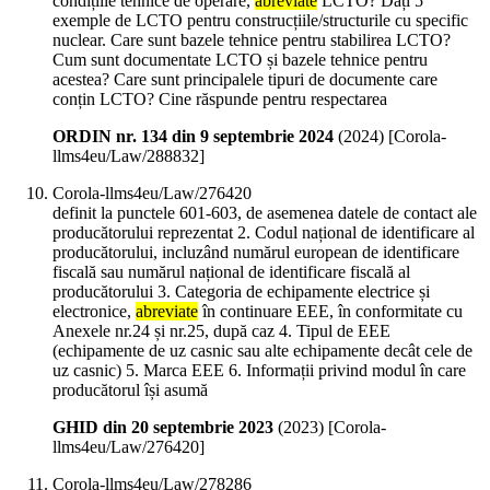
condițiile tehnice de operare,
abreviate
LCTO? Dați 5
exemple de LCTO pentru construcțiile/structurile cu specific
nuclear. Care sunt bazele tehnice pentru stabilirea LCTO?
Cum sunt documentate LCTO și bazele tehnice pentru
acestea? Care sunt principalele tipuri de documente care
conțin LCTO? Cine răspunde pentru respectarea
ORDIN nr. 134 din 9 septembrie 2024
(
2024
)
[Corola-
llms4eu/Law/288832]
Corola-llms4eu/Law/276420
definit la punctele 601-603, de asemenea datele de contact ale
producătorului reprezentat 2. Codul național de identificare al
producătorului, incluzând numărul european de identificare
fiscală sau numărul național de identificare fiscală al
producătorului 3. Categoria de echipamente electrice și
electronice,
abreviate
în continuare EEE, în conformitate cu
Anexele nr.24 și nr.25, după caz 4. Tipul de EEE
(echipamente de uz casnic sau alte echipamente decât cele de
uz casnic) 5. Marca EEE 6. Informații privind modul în care
producătorul își asumă
GHID din 20 septembrie 2023
(
2023
)
[Corola-
llms4eu/Law/276420]
Corola-llms4eu/Law/278286