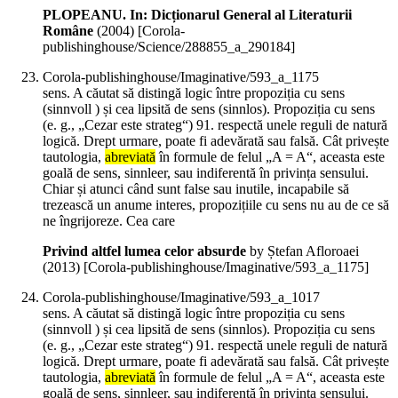
PLOPEANU. In: Dicționarul General al Literaturii
Române
(
2004
)
[Corola-
publishinghouse/Science/288855_a_290184]
Corola-publishinghouse/Imaginative/593_a_1175
sens. A căutat să distingă logic între propoziția cu sens
(sinnvoll ) și cea lipsită de sens (sinnlos). Propoziția cu sens
(e. g., „Cezar este strateg“) 91. respectă unele reguli de natură
logică. Drept urmare, poate fi adevărată sau falsă. Cât privește
tautologia,
abreviată
în formule de felul „A = A“, aceasta este
goală de sens, sinnleer, sau indiferentă în privința sensului.
Chiar și atunci când sunt false sau inutile, incapabile să
trezească un anume interes, propozițiile cu sens nu au de ce să
ne îngrijoreze. Cea care
Privind altfel lumea celor absurde
by Ștefan Afloroaei
(
2013
)
[Corola-publishinghouse/Imaginative/593_a_1175]
Corola-publishinghouse/Imaginative/593_a_1017
sens. A căutat să distingă logic între propoziția cu sens
(sinnvoll ) și cea lipsită de sens (sinnlos). Propoziția cu sens
(e. g., „Cezar este strateg“) 91. respectă unele reguli de natură
logică. Drept urmare, poate fi adevărată sau falsă. Cât privește
tautologia,
abreviată
în formule de felul „A = A“, aceasta este
goală de sens, sinnleer, sau indiferentă în privința sensului.