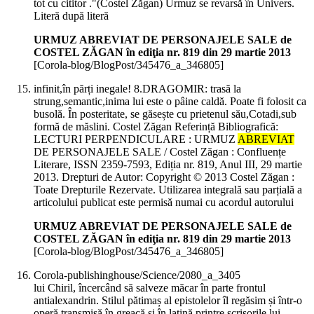
tot cu cititor ."(Costel Zăgan) Urmuz se revarsă în Univers.
Literă după literă
URMUZ ABREVIAT DE PERSONAJELE SALE de
COSTEL ZĂGAN în ediţia nr. 819 din 29 martie 2013
[Corola-blog/BlogPost/345476_a_346805]
infinit,în părți inegale! 8.DRAGOMIR: trasă la
strung,semantic,inima lui este o pâine caldă. Poate fi folosit ca
busolă. În posteritate, se găsește cu prietenul său,Cotadi,sub
formă de măslini. Costel Zăgan Referință Bibliografică:
LECTURI PERPENDICULARE : URMUZ
ABREVIAT
DE PERSONAJELE SALE / Costel Zăgan : Confluențe
Literare, ISSN 2359-7593, Ediția nr. 819, Anul III, 29 martie
2013. Drepturi de Autor: Copyright © 2013 Costel Zăgan :
Toate Drepturile Rezervate. Utilizarea integrală sau parțială a
articolului publicat este permisă numai cu acordul autorului
URMUZ ABREVIAT DE PERSONAJELE SALE de
COSTEL ZĂGAN în ediţia nr. 819 din 29 martie 2013
[Corola-blog/BlogPost/345476_a_346805]
Corola-publishinghouse/Science/2080_a_3405
lui Chiril, încercând să salveze măcar în parte frontul
antialexandrin. Stilul pătimaș al epistolelor îl regăsim și într-o
operă transmisă în greacă și în latină printre scrisorile lui