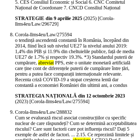
5. CES Consiliul Economic și Social 6. CNC Comitetul
Național de Coordonare 7. CNCD Consiliul Național
STRATEGIE din 9 aprilie 2025
(
2025
)
[Corola-
llms4eu/Law/296729]
Corola-llms4eu/Law/275594
o tendință ascendentă constantă în România, începând din
2014, fiind încă sub nivelul UE27 la nivelul anului 2019:
1,4% din PIB și 11.9% din cheltuielile publice, față de media
UE27 de 1.7% și respectiv 19.3%. *3) Standardul puterii de
cumpărare,
abreviat
PPS, este o unitate monetară artificială
care ține cont de diferențele puterii de cumpărare între țări,
pentru a putea face comparații internaționale relevante.
Recenta criză COVID-19 a stopat creșterea lentă dar
constantă a economiei României din ultimii ani, a condus
STRATEGIA NAȚIONALĂ din 12 octombrie 2023
(
2023
)
[Corola-llms4eu/Law/275594]
Corola-llms4eu/Law/288832
Cum se evaluează riscul asociat construcțiilor cu specific
nuclear de care răspundeți? Cum se determină acceptabilitatea
riscului? Care sunt factorii care pot influența riscul? Dați 5
exemple de astfel de factori. ... 2.15. Ce reprezintă limitele și