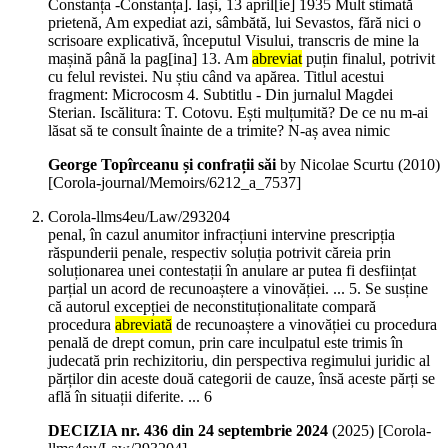
Constanța -Constanța]. Iași, 13 april[ie] 1935 Mult stimată
prietenă, Am expediat azi, sâmbătă, lui Sevastos, fără nici o
scrisoare explicativă, începutul Visului, transcris de mine la
mașină până la pag[ina] 13. Am
abreviat
puțin finalul, potrivit
cu felul revistei. Nu știu când va apărea. Titlul acestui
fragment: Microcosm 4. Subtitlu - Din jurnalul Magdei
Sterian. Iscălitura: T. Cotovu. Ești mulțumită? De ce nu m-ai
lăsat să te consult înainte de a trimite? N-aș avea nimic
George Topîrceanu și confrații săi
by Nicolae Scurtu (
2010
)
[Corola-journal/Memoirs/6212_a_7537]
Corola-llms4eu/Law/293204
penal, în cazul anumitor infracțiuni intervine prescripția
răspunderii penale, respectiv soluția potrivit căreia prin
soluționarea unei contestații în anulare ar putea fi desființat
parțial un acord de recunoaștere a vinovăției. ... 5. Se susține
că autorul excepției de neconstituționalitate compară
procedura
abreviată
de recunoaștere a vinovăției cu procedura
penală de drept comun, prin care inculpatul este trimis în
judecată prin rechizitoriu, din perspectiva regimului juridic al
părților din aceste două categorii de cauze, însă aceste părți se
află în situații diferite. ... 6
DECIZIA nr. 436 din 24 septembrie 2024
(
2025
)
[Corola-