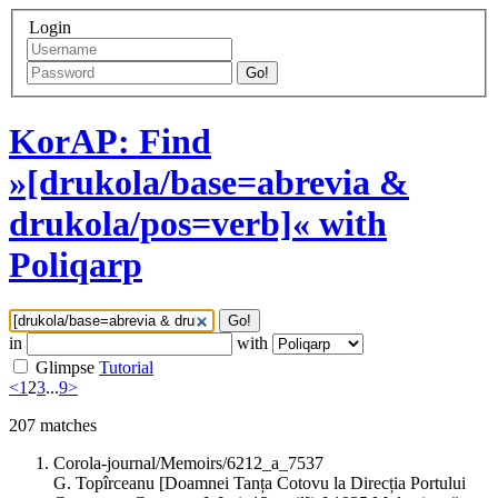
Login
Go!
KorAP: Find
»[drukola/base=abrevia &
drukola/pos=verb]« with
Poliqarp
Go!
in
with
Glimpse
Tutorial
<
1
2
3
...
9
>
207
matches
Corola-journal/Memoirs/6212_a_7537
G. Topîrceanu [Doamnei Tanța Cotovu la Direcția Portului