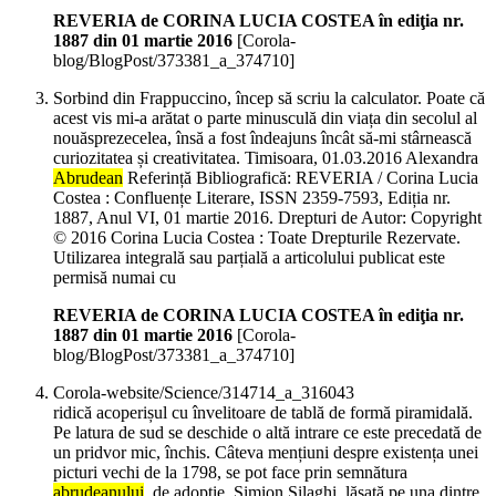
REVERIA de CORINA LUCIA COSTEA în ediţia nr.
1887 din 01 martie 2016
[Corola-
blog/BlogPost/373381_a_374710]
Sorbind din Frappuccino, încep să scriu la calculator. Poate că
acest vis mi-a arătat o parte minusculă din viața din secolul al
nouăsprezecelea, însă a fost îndeajuns încât să-mi stârnească
curiozitatea și creativitatea. Timisoara, 01.03.2016 Alexandra
Abrudean
Referință Bibliografică: REVERIA / Corina Lucia
Costea : Confluențe Literare, ISSN 2359-7593, Ediția nr.
1887, Anul VI, 01 martie 2016. Drepturi de Autor: Copyright
© 2016 Corina Lucia Costea : Toate Drepturile Rezervate.
Utilizarea integrală sau parțială a articolului publicat este
permisă numai cu
REVERIA de CORINA LUCIA COSTEA în ediţia nr.
1887 din 01 martie 2016
[Corola-
blog/BlogPost/373381_a_374710]
Corola-website/Science/314714_a_316043
ridică acoperișul cu învelitoare de tablă de formă piramidală.
Pe latura de sud se deschide o altă intrare ce este precedată de
un pridvor mic, închis. Câteva mențiuni despre existența unei
picturi vechi de la 1798, se pot face prin semnătura
abrudeanului
, de adopție, Simion Silaghi, lăsată pe una dintre