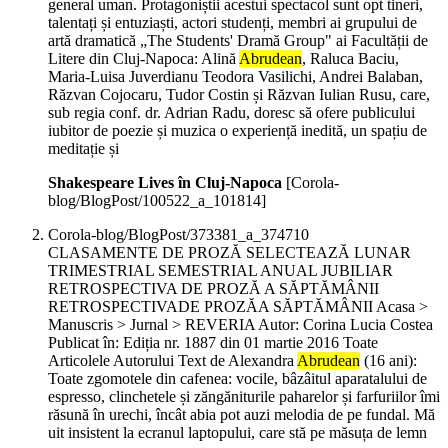
general uman. Protagoniștii acestui spectacol sunt opt tineri,
talentați și entuziaști, actori studenți, membri ai grupului de
artă dramatică „The Students' Dramă Group" ai Facultății de
Litere din Cluj-Napoca: Alină
Abrudean
, Raluca Baciu,
Maria-Luisa Juverdianu Teodora Vasilichi, Andrei Balaban,
Răzvan Cojocaru, Tudor Costin și Răzvan Iulian Rusu, care,
sub regia conf. dr. Adrian Radu, doresc să ofere publicului
iubitor de poezie și muzica o experiență inedită, un spațiu de
meditație și
Shakespeare Lives în Cluj-Napoca
[Corola-
blog/BlogPost/100522_a_101814]
Corola-blog/BlogPost/373381_a_374710
CLASAMENTE DE PROZĂ SELECTEAZĂ LUNAR
TRIMESTRIAL SEMESTRIAL ANUAL JUBILIAR
RETROSPECTIVA DE PROZĂ A SĂPTĂMÂNII
RETROSPECTIVADE PROZĂA SĂPTĂMÂNII Acasa >
Manuscris > Jurnal > REVERIA Autor: Corina Lucia Costea
Publicat în: Ediția nr. 1887 din 01 martie 2016 Toate
Articolele Autorului Text de Alexandra
Abrudean
(16 ani):
Toate zgomotele din cafenea: vocile, bâzâitul aparatalului de
espresso, clinchetele și zăngăniturile paharelor și farfuriilor îmi
răsună în urechi, încât abia pot auzi melodia de pe fundal. Mă
uit insistent la ecranul laptopului, care stă pe măsuța de lemn