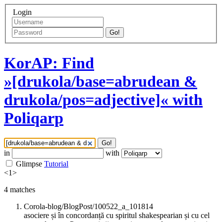
Login
Go!
KorAP: Find
»[drukola/base=abrudean &
drukola/pos=adjective]« with
Poliqarp
Go!
in
with
Glimpse
Tutorial
<
1
>
4
matches
Corola-blog/BlogPost/100522_a_101814
asociere și în concordanță cu spiritul shakespearian și cu cel