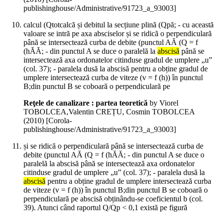
publishinghouse/Administrative/91723_a_93003]
calcul (Qtotcalcă și debitul la secțiune plină (Qpă; - cu această
valoare se intră pe axa absciselor și se ridică o perpendiculară
până se intersectează curba de debite (punctul AĂ (Q = f
(hĂĂ; - din punctul A se duce o paralelă la
abscisă
până se
intersectează axa ordonatelor citinduse gradul de umplere „u”
(col. 37); - paralela dusă la abscisă pentru a obține gradul de
umplere intersectează curba de viteze (v = f (h)) în punctul
B;din punctul B se coboară o perpendiculară pe
Reţele de canalizare : partea teoretică
by Viorel
TOBOLCEA,Valentin CREȚU, Cosmin TOBOLCEA
(
2010
)
[Corola-
publishinghouse/Administrative/91723_a_93003]
și se ridică o perpendiculară până se intersectează curba de
debite (punctul AĂ (Q = f (hĂĂ; - din punctul A se duce o
paralelă la abscisă până se intersectează axa ordonatelor
citinduse gradul de umplere „u” (col. 37); - paralela dusă la
abscisă
pentru a obține gradul de umplere intersectează curba
de viteze (v = f (h)) în punctul B;din punctul B se coboară o
perpendiculară pe abscisă obținându-se coeficientul b (col.
39). Atunci când raportul Q/Qp < 0,1 există pe figură