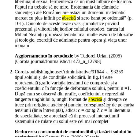
libertinajul sexual fermentează ca un must tulbure de toamnă.
Faptul nu trebuie să ne mire. Erotomania din căminele
studențești ale României are astăzi un domeniu matematic
marcat cu plus infinit pe
abscisă
și zero barat pe ordonată" (p.
101). Dincolo de aceste texte cvasi-jurnalistice privind
prezentul și viitorul slujitorilor cultului ortodox, cartea lui
Mihail Neamțu grupează tematic mai multe eseuri de filozofie
și teologie, exerciții de admirație pentru opera și viața unor
monahi
Aggiornamento în ortodoxie
by Tudorel Urian (
2005
)
[Corola-journal/Journalistic/11473_a_12798]
Corola-publishinghouse/Administrative/91644_a_93259
tipul solului și de condițiile solicitării. In fig.14 este
reprezentată grafic variația tensiunii de compresie și a
coeficientului c în funcție de deformația solului, pentru n =1.
După cum se observă din grafic, coeficientul c reprezintă
tangenta unghiului α, unghi format de
abscisă
și dreapta ce
trece prin originea axelor și punctul corespunzător de pe curba
tensiunii (linia întreruptă), adică: c = ασ tg Z c = În literatura
de specialitate, se apreciază că în procesul interacțiunii
sistemului de rulare cu solul este cel mai complet
Reducerea consumului de combustibil şi tasării solului în