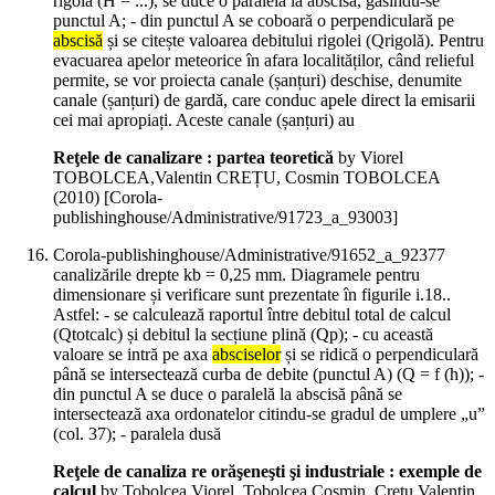
rigolă (H = ...), se duce o paralelă la abscisă, găsindu-se
punctul A; - din punctul A se coboară o perpendiculară pe
abscisă
și se citește valoarea debitului rigolei (Qrigolă). Pentru
evacuarea apelor meteorice în afara localităților, când relieful
permite, se vor proiecta canale (șanțuri) deschise, denumite
canale (șanțuri) de gardă, care conduc apele direct la emisarii
cei mai apropiați. Aceste canale (șanțuri) au
Reţele de canalizare : partea teoretică
by Viorel
TOBOLCEA,Valentin CREȚU, Cosmin TOBOLCEA
(
2010
)
[Corola-
publishinghouse/Administrative/91723_a_93003]
Corola-publishinghouse/Administrative/91652_a_92377
canalizările drepte kb = 0,25 mm. Diagramele pentru
dimensionare și verificare sunt prezentate în figurile i.18..
Astfel: - se calculează raportul între debitul total de calcul
(Qtotcalc) și debitul la secțiune plină (Qp); - cu această
valoare se intră pe axa
absciselor
și se ridică o perpendiculară
până se intersectează curba de debite (punctul A) (Q = f (h)); -
din punctul A se duce o paralelă la abscisă până se
intersectează axa ordonatelor citindu-se gradul de umplere „u”
(col. 37); - paralela dusă
Reţele de canaliza re orăşeneşti şi industriale : exemple de
calcul
by Tobolcea Viorel, Tobolcea Cosmin, Creţu Valentin