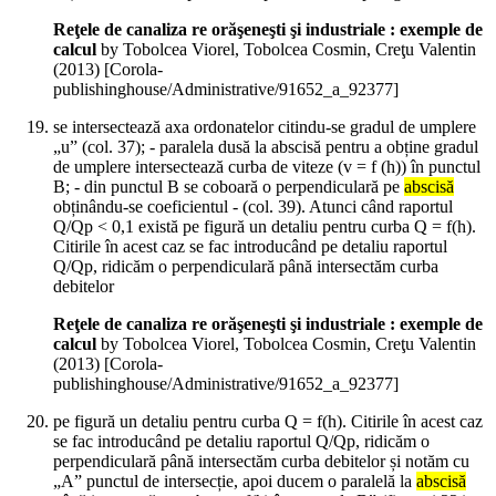
Reţele de canaliza re orăşeneşti şi industriale : exemple de
calcul
by Tobolcea Viorel, Tobolcea Cosmin, Creţu Valentin
(
2013
)
[Corola-
publishinghouse/Administrative/91652_a_92377]
se intersectează axa ordonatelor citindu-se gradul de umplere
„u” (col. 37); - paralela dusă la abscisă pentru a obține gradul
de umplere intersectează curba de viteze (v = f (h)) în punctul
B; - din punctul B se coboară o perpendiculară pe
abscisă
obținându-se coeficientul - (col. 39). Atunci când raportul
Q/Qp < 0,1 există pe figură un detaliu pentru curba Q = f(h).
Citirile în acest caz se fac introducând pe detaliu raportul
Q/Qp, ridicăm o perpendiculară până intersectăm curba
debitelor
Reţele de canaliza re orăşeneşti şi industriale : exemple de
calcul
by Tobolcea Viorel, Tobolcea Cosmin, Creţu Valentin
(
2013
)
[Corola-
publishinghouse/Administrative/91652_a_92377]
pe figură un detaliu pentru curba Q = f(h). Citirile în acest caz
se fac introducând pe detaliu raportul Q/Qp, ridicăm o
perpendiculară până intersectăm curba debitelor și notăm cu
„A” punctul de intersecție, apoi ducem o paralelă la
abscisă