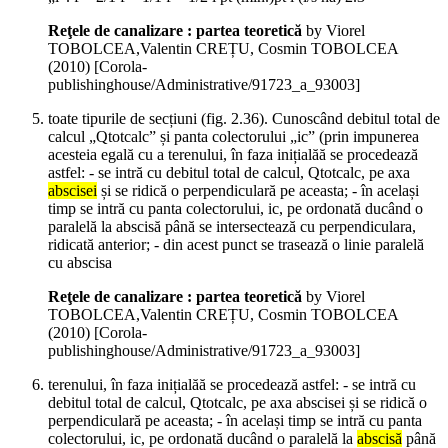
Reţele de canalizare : partea teoretică
by Viorel
TOBOLCEA,Valentin CREȚU, Cosmin TOBOLCEA
(
2010
)
[Corola-
publishinghouse/Administrative/91723_a_93003]
toate tipurile de secțiuni (fig. 2.36). Cunoscând debitul total de
calcul „Qtotcalc” și panta colectorului „ic” (prin impunerea
acesteia egală cu a terenului, în faza inițialăă se procedează
astfel: - se intră cu debitul total de calcul, Qtotcalc, pe axa
abscisei
și se ridică o perpendiculară pe aceasta; - în același
timp se intră cu panta colectorului, ic, pe ordonată ducând o
paralelă la abscisă până se intersectează cu perpendiculara,
ridicată anterior; - din acest punct se trasează o linie paralelă
cu abscisa
Reţele de canalizare : partea teoretică
by Viorel
TOBOLCEA,Valentin CREȚU, Cosmin TOBOLCEA
(
2010
)
[Corola-
publishinghouse/Administrative/91723_a_93003]
terenului, în faza inițialăă se procedează astfel: - se intră cu
debitul total de calcul, Qtotcalc, pe axa abscisei și se ridică o
perpendiculară pe aceasta; - în același timp se intră cu panta
colectorului, ic, pe ordonată ducând o paralelă la
abscisă
până