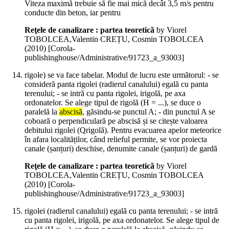
Viteza maximă trebuie să fie mai mică decât 3,5 m/s pentru
conducte din beton, iar pentru
Reţele de canalizare : partea teoretică
by Viorel
TOBOLCEA,Valentin CREȚU, Cosmin TOBOLCEA
(
2010
)
[Corola-
publishinghouse/Administrative/91723_a_93003]
rigole) se va face tabelar. Modul de lucru este următorul: - se
consideră panta rigolei (radierul canalului) egală cu panta
terenului; - se intră cu panta rigolei, irigolă, pe axa
ordonatelor. Se alege tipul de rigolă (H = ...), se duce o
paralelă la
abscisă
, găsindu-se punctul A; - din punctul A se
coboară o perpendiculară pe abscisă și se citește valoarea
debitului rigolei (Qrigolă). Pentru evacuarea apelor meteorice
în afara localităților, când relieful permite, se vor proiecta
canale (șanțuri) deschise, denumite canale (șanțuri) de gardă
Reţele de canalizare : partea teoretică
by Viorel
TOBOLCEA,Valentin CREȚU, Cosmin TOBOLCEA
(
2010
)
[Corola-
publishinghouse/Administrative/91723_a_93003]
rigolei (radierul canalului) egală cu panta terenului; - se intră
cu panta rigolei, irigolă, pe axa ordonatelor. Se alege tipul de