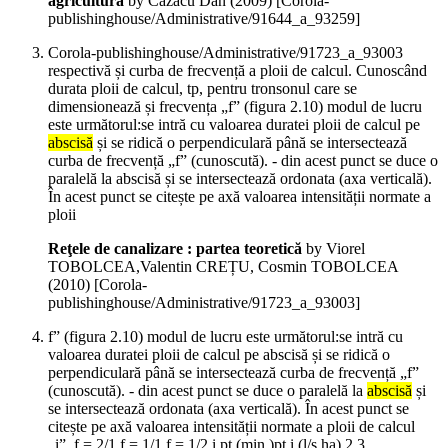
agricultură
by Cazacu Dan (
2009
)
[Corola-
publishinghouse/Administrative/91644_a_93259]
Corola-publishinghouse/Administrative/91723_a_93003
respectivă și curba de frecvență a ploii de calcul. Cunoscând
durata ploii de calcul, tp, pentru tronsonul care se
dimensionează și frecvența „f” (figura 2.10) modul de lucru
este următorul:se intră cu valoarea duratei ploii de calcul pe
abscisă
și se ridică o perpendiculară până se intersectează
curba de frecvență „f” (cunoscută). - din acest punct se duce o
paralelă la abscisă și se intersectează ordonata (axa verticală).
În acest punct se citește pe axă valoarea intensității normate a
ploii
Reţele de canalizare : partea teoretică
by Viorel
TOBOLCEA,Valentin CREȚU, Cosmin TOBOLCEA
(
2010
)
[Corola-
publishinghouse/Administrative/91723_a_93003]
f” (figura 2.10) modul de lucru este următorul:se intră cu
valoarea duratei ploii de calcul pe abscisă și se ridică o
perpendiculară până se intersectează curba de frecvență „f”
(cunoscută). - din acest punct se duce o paralelă la
abscisă
și
se intersectează ordonata (axa verticală). În acest punct se
citește pe axă valoarea intensității normate a ploii de calcul
„i”. f = 2/1 f = 1/1 f = 1/2 i pt (min.)pt i (l/s ha) 2.3