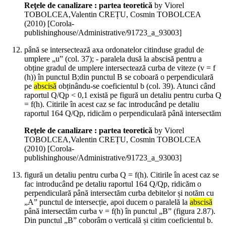
Reţele de canalizare : partea teoretică
by Viorel
TOBOLCEA,Valentin CREȚU, Cosmin TOBOLCEA
(
2010
)
[Corola-
publishinghouse/Administrative/91723_a_93003]
până se intersectează axa ordonatelor citinduse gradul de
umplere „u” (col. 37); - paralela dusă la abscisă pentru a
obține gradul de umplere intersectează curba de viteze (v = f
(h)) în punctul B;din punctul B se coboară o perpendiculară
pe
abscisă
obținându-se coeficientul b (col. 39). Atunci când
raportul Q/Qp < 0,1 există pe figură un detaliu pentru curba Q
= f(h). Citirile în acest caz se fac introducând pe detaliu
raportul 164 Q/Qp, ridicăm o perpendiculară până intersectăm
Reţele de canalizare : partea teoretică
by Viorel
TOBOLCEA,Valentin CREȚU, Cosmin TOBOLCEA
(
2010
)
[Corola-
publishinghouse/Administrative/91723_a_93003]
figură un detaliu pentru curba Q = f(h). Citirile în acest caz se
fac introducând pe detaliu raportul 164 Q/Qp, ridicăm o
perpendiculară până intersectăm curba debitelor și notăm cu
„A” punctul de intersecție, apoi ducem o paralelă la
abscisă
până intersectăm curba v = f(h) în punctul „B” (figura 2.87).
Din punctul „B” coborâm o verticală și citim coeficientul b.