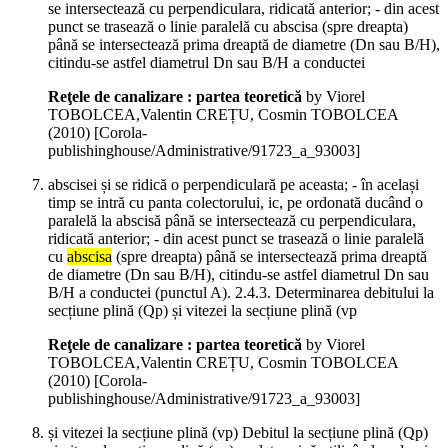
se intersectează cu perpendiculara, ridicată anterior; - din acest
punct se trasează o linie paralelă cu abscisa (spre dreapta)
până se intersectează prima dreaptă de diametre (Dn sau B/H),
citindu-se astfel diametrul Dn sau B/H a conductei
Reţele de canalizare : partea teoretică
by Viorel
TOBOLCEA,Valentin CREȚU, Cosmin TOBOLCEA
(
2010
)
[Corola-
publishinghouse/Administrative/91723_a_93003]
abscisei și se ridică o perpendiculară pe aceasta; - în același
timp se intră cu panta colectorului, ic, pe ordonată ducând o
paralelă la abscisă până se intersectează cu perpendiculara,
ridicată anterior; - din acest punct se trasează o linie paralelă
cu
abscisa
(spre dreapta) până se intersectează prima dreaptă
de diametre (Dn sau B/H), citindu-se astfel diametrul Dn sau
B/H a conductei (punctul A). 2.4.3. Determinarea debitului la
secțiune plină (Qp) și vitezei la secțiune plină (vp
Reţele de canalizare : partea teoretică
by Viorel
TOBOLCEA,Valentin CREȚU, Cosmin TOBOLCEA
(
2010
)
[Corola-
publishinghouse/Administrative/91723_a_93003]
și vitezei la secțiune plină (vp) Debitul la secțiune plină (Qp)