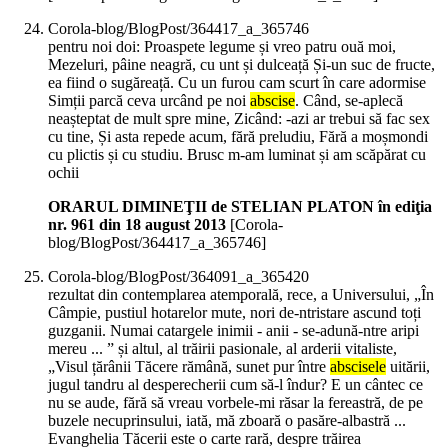
Corola-blog/BlogPost/364417_a_365746
pentru noi doi: Proaspete legume și vreo patru ouă moi,
Mezeluri, pâine neagră, cu unt și dulceață Și-un suc de fructe,
ea fiind o sugăreață. Cu un furou cam scurt în care adormise
Simții parcă ceva urcând pe noi
abscise
. Când, se-aplecă
neașteptat de mult spre mine, Zicând: -azi ar trebui să fac sex
cu tine, Și asta repede acum, fără preludiu, Fără a moșmondi
cu plictis și cu studiu. Brusc m-am luminat și am scăpărat cu
ochii
ORARUL DIMINEŢII de STELIAN PLATON în ediţia
nr. 961 din 18 august 2013
[Corola-
blog/BlogPost/364417_a_365746]
Corola-blog/BlogPost/364091_a_365420
rezultat din contemplarea atemporală, rece, a Universului, „În
Câmpie, pustiul hotarelor mute, nori de-ntristare ascund toți
guzganii. Numai catargele inimii - anii - se-adună-ntre aripi
mereu ... ” și altul, al trăirii pasionale, al arderii vitaliste,
„Visul țărânii Tăcere rămână, sunet pur între
abscisele
uitării,
jugul tandru al desperecherii cum să-l îndur? E un cântec ce
nu se aude, fără să vreau vorbele-mi răsar la fereastră, de pe
buzele necuprinsului, iată, mă zboară o pasăre-albastră ...
Evanghelia Tăcerii este o carte rară, despre trăirea