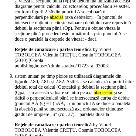
și viteza la secțiune plină (vp) se determină utilizând aceleași
diagrame pentru calculul colectoarelor, procedându-se astfel,
conform figurii 2.36:din punctul A se coboară o
perpendiculară pe
abscisă
(axa debitelor); - în punctul de
intersecție obținut se citește valoarea debitului care reprezintă
debitul la secțiunea plină (Qp). Pentru a obține viteza la
secțiune plină procedeul este următorul: - prin punctul A se
duce o paralelă la dreptele de viteză; - dacă
Reţele de canalizare : partea teoretică
by Viorel
TOBOLCEA,Valentin CREȚU, Cosmin TOBOLCEA
(
2010
)
[Corola-
publishinghouse/Administrative/91723_a_93003]
sistem unitar, pe timp ploios se utilizează diagramele din
figurile 2.80, 2.81. și 2.82. Astfel: - se calculează raportul între
debitul total de calcul (Qtotcalcă și debitul la secțiune plină
(Qpă; - cu această valoare se intră pe axa
absciselor
și se
ridică o perpendiculară până se intersectează curba de debite
(punctul AĂ (Q = f (hĂĂ; - din punctul A se duce o paralelă
la abscisă până se intersectează axa ordonatelor citinduse
gradul de umplere „u” (col. 37); - paralela dusă la
Reţele de canalizare : partea teoretică
by Viorel
TOBOLCEA,Valentin CREȚU, Cosmin TOBOLCEA
(
2010
)
[Corola-