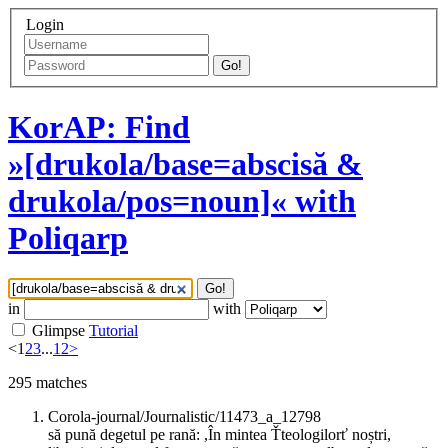
Login
Go!
KorAP: Find
»[drukola/base=abscisă &
drukola/pos=noun]« with
Poliqarp
Go!
in
with
Glimpse
Tutorial
<
1
2
3
...
12
>
295
matches
Corola-journal/Journalistic/11473_a_12798
să pună degetul pe rană: ,În mintea Ťteologilorť noștri,