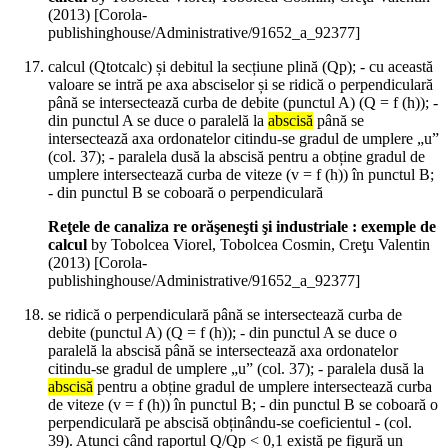
(
2013
)
[Corola-
publishinghouse/Administrative/91652_a_92377]
calcul (Qtotcalc) și debitul la secțiune plină (Qp); - cu această
valoare se intră pe axa absciselor și se ridică o perpendiculară
până se intersectează curba de debite (punctul A) (Q = f (h)); -
din punctul A se duce o paralelă la
abscisă
până se
intersectează axa ordonatelor citindu-se gradul de umplere „u”
(col. 37); - paralela dusă la abscisă pentru a obține gradul de
umplere intersectează curba de viteze (v = f (h)) în punctul B;
- din punctul B se coboară o perpendiculară
Reţele de canaliza re orăşeneşti şi industriale : exemple de
calcul
by Tobolcea Viorel, Tobolcea Cosmin, Creţu Valentin
(
2013
)
[Corola-
publishinghouse/Administrative/91652_a_92377]
se ridică o perpendiculară până se intersectează curba de
debite (punctul A) (Q = f (h)); - din punctul A se duce o
paralelă la abscisă până se intersectează axa ordonatelor
citindu-se gradul de umplere „u” (col. 37); - paralela dusă la
abscisă
pentru a obține gradul de umplere intersectează curba
de viteze (v = f (h)) în punctul B; - din punctul B se coboară o
perpendiculară pe abscisă obținându-se coeficientul - (col.
39). Atunci când raportul Q/Qp < 0,1 există pe figură un