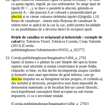
cu panta rigolei, irigolă, pe axa ordonatelor. Se alege tipul de
rigolă (H = ...), se duce o paralelă la abscisă, găsindu-se
punctul A; - din punctul A se coboară o perpendiculară pe
abscisă
și se citește valoarea debitului rigolei (Qrigolă). i.10.
Rețea de canalizare - sistem mixt Rețeaua de canalizare în
sistem mixt se aplică de la caz la caz, astfel pentru localitățile
ce au posibilitatea de a deversa direct în receptori apele
Reţele de canaliza re orăşeneşti şi industriale : exemple de
calcul
by Tobolcea Viorel, Tobolcea Cosmin, Creţu Valentin
(
2013
)
[Corola-
publishinghouse/Administrative/91652_a_92377]
Corola-publishinghouse/Imaginative/1494_a_2792
faptul că lumea e o pădure în care ființele din specia homo
sapiens sunt adormite și numai creativitatea le poate înălța,
chipurile; ei bine, eu îmi declin incompetența asupra cizelării
și lustruirii unor atari specimene de grad inferior, care pe
abscisa
timpului nu au înregistrat niciun progres, ei creându-și,
din inefabil și derizoriu, perspectiva unei lumi imposibil de
demonstrat matematic și de încadrat într-un curent filosofic,
enciclopedismul cunoașterii fiind acceptat nu sub forma
impunerii, ci ca o necesitate mulată
[Corola-publishinghouse/Imaginative/1494_a_2792]