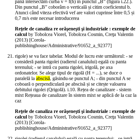
până intersectăm curba v = f(h) în punctul „B” (figura i.22.).
Din punctul „B” coborâm o verticală și citim coeficientul b.
Atunci când viteza efectivă vef are valori cuprinse între 0,5 și
0,7 m/s este necesar introducerea
Reţele de canaliza re orăşeneşti şi industriale : exemple de
calcul
by Tobolcea Viorel, Tobolcea Cosmin, Creţu Valentin
(
2013
)
[Corola-
publishinghouse/Administrative/91652_a_92377]
rigole) se va face tabelar. Modul de lucru este următorul: - se
consideră panta rigolei (radierul canalului) egală cu panta
terenului; - se intră cu panta rigolei, irigolă, pe axa
ordonatelor. Se alege tipul de rigolă (H = ...), se duce o
paralelă la
abscisă
, găsindu-se punctul A; - din punctul A se
coboară o perpendiculară pe abscisă și se citește valoarea
debitului rigolei (Qrigolă). i.10. Rețea de canalizare - sistem
mixt Rețeaua de canalizare în sistem mixt se aplică de la caz la
caz
Reţele de canaliza re orăşeneşti şi industriale : exemple de
calcul
by Tobolcea Viorel, Tobolcea Cosmin, Creţu Valentin
(
2013
)
[Corola-
publishinghouse/Administrative/91652_a_92377]
rigolei (radierul canalului) egală cu panta terenului; - se intră