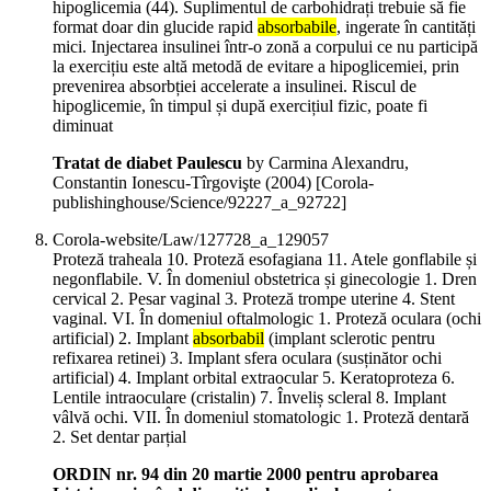
hipoglicemia (44). Suplimentul de carbohidrați trebuie să fie
format doar din glucide rapid
absorbabile
, ingerate în cantități
mici. Injectarea insulinei într-o zonă a corpului ce nu participă
la exercițiu este altă metodă de evitare a hipoglicemiei, prin
prevenirea absorbției accelerate a insulinei. Riscul de
hipoglicemie, în timpul și după exercițiul fizic, poate fi
diminuat
Tratat de diabet Paulescu
by Carmina Alexandru,
Constantin Ionescu-Tîrgovişte (
2004
)
[Corola-
publishinghouse/Science/92227_a_92722]
Corola-website/Law/127728_a_129057
Proteză traheala 10. Proteză esofagiana 11. Atele gonflabile și
negonflabile. V. În domeniul obstetrica și ginecologie 1. Dren
cervical 2. Pesar vaginal 3. Proteză trompe uterine 4. Stent
vaginal. VI. În domeniul oftalmologic 1. Proteză oculara (ochi
artificial) 2. Implant
absorbabil
(implant sclerotic pentru
refixarea retinei) 3. Implant sfera oculara (susținător ochi
artificial) 4. Implant orbital extraocular 5. Keratoproteza 6.
Lentile intraoculare (cristalin) 7. Înveliș scleral 8. Implant
vâlvă ochi. VII. În domeniul stomatologic 1. Proteză dentară
2. Set dentar parțial
ORDIN nr. 94 din 20 martie 2000 pentru aprobarea