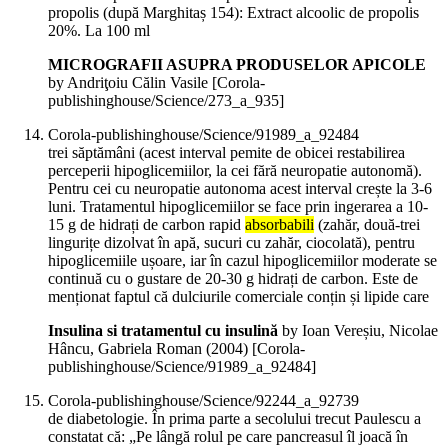
propolis (după Marghitaș 154): Extract alcoolic de propolis
20%. La 100 ml
MICROGRAFII ASUPRA PRODUSELOR APICOLE
by Andriţoiu Călin Vasile
[Corola-
publishinghouse/Science/273_a_935]
Corola-publishinghouse/Science/91989_a_92484
trei săptămâni (acest interval pemite de obicei restabilirea
perceperii hipoglicemiilor, la cei fără neuropatie autonomă).
Pentru cei cu neuropatie autonoma acest interval crește la 3-6
luni. Tratamentul hipoglicemiilor se face prin ingerarea a 10-
15 g de hidrați de carbon rapid
absorbabili
(zahăr, două-trei
lingurițe dizolvat în apă, sucuri cu zahăr, ciocolată), pentru
hipoglicemiile ușoare, iar în cazul hipoglicemiilor moderate se
continuă cu o gustare de 20-30 g hidrați de carbon. Este de
menționat faptul că dulciurile comerciale conțin și lipide care
Insulina si tratamentul cu insulină
by Ioan Vereșiu, Nicolae
Hâncu, Gabriela Roman (
2004
)
[Corola-
publishinghouse/Science/91989_a_92484]
Corola-publishinghouse/Science/92244_a_92739
de diabetologie. În prima parte a secolului trecut Paulescu a
constatat că: „Pe lângă rolul pe care pancreasul îl joacă în