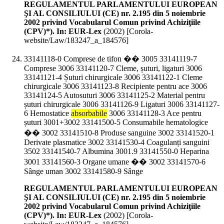
REGULAMENTUL PARLAMENTULUI EUROPEAN
ŞI AL CONSILIULUI (CE) nr. 2.195 din 5 noiembrie
2002 privind Vocabularul Comun privind Achiziţiile
(CPV)*). In: EUR-Lex
(
2002
)
[Corola-
website/Law/183247_a_184576]
33141118-0 Comprese de tifon �� 3005 33141119-7
Comprese 3006 33141120-7 Cleme, șuturi, ligaturi 3006
33141121-4 Șuturi chirurgicale 3006 33141122-1 Cleme
chirurgicale 3006 33141123-8 Recipiente pentru ace 3006
33141124-5 Autosuturi 3006 33141125-2 Material pentru
șuturi chirurgicale 3006 33141126-9 Ligaturi 3006 33141127-
6 Hemostatice
absorbabile
3006 33141128-3 Ace pentru
șuturi 3001+3002 33141500-5 Consumabile hematologice
�� 3002 33141510-8 Produse sanguine 3002 33141520-1
Derivate plasmatice 3002 33141530-4 Coagulanți sanguini
3502 33141540-7 Albumina 3001.9 33141550-0 Heparina
3001 33141560-3 Organe umane �� 3002 33141570-6
Sânge uman 3002 33141580-9 Sânge
REGULAMENTUL PARLAMENTULUI EUROPEAN
ŞI AL CONSILIULUI (CE) nr. 2.195 din 5 noiembrie
2002 privind Vocabularul Comun privind Achiziţiile
(CPV)*). In: EUR-Lex
(
2002
)
[Corola-