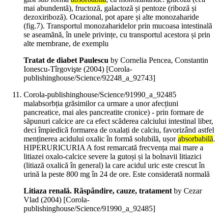
mai abundentă), fructoză, galactoză și pentoze (riboză și
dezoxiriboză). Ocazional, pot apare și alte monozaharide
(fig.7). Transportul monozaharidelor prin mucoasa intestinală
se aseamănă, în unele privințe, cu transportul acestora și prin
alte membrane, de exemplu
Tratat de diabet Paulescu
by Cornelia Pencea, Constantin
Ionescu-Tîrgovişte (
2004
)
[Corola-
publishinghouse/Science/92248_a_92743]
Corola-publishinghouse/Science/91990_a_92485
malabsorbția grăsimilor ca urmare a unor afecțiuni
pancreatice, mai ales pancreatite cronice) - prin formare de
săpunuri calcice are ca efect scăderea calciului intestinal liber,
deci împiedică formarea de oxalați de calciu, favorizând astfel
menținerea acidului oxalic în formă solubilă, ușor
absorbabilă
.
HIPERURICURIA A fost remarcată frecvența mai mare a
litiazei oxalo-calcice severe la gutoși și la bolnavii litiazici
(litiază oxalică în general) la care acidul uric este crescut în
urină la peste 800 mg în 24 de ore. Este considerată normală
Litiaza renală. Răspândire, cauze, tratament
by Cezar
Vlad (
2004
)
[Corola-
publishinghouse/Science/91990_a_92485]