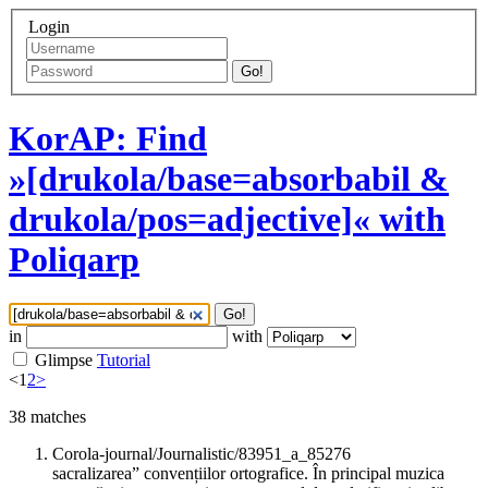
Login
Go!
KorAP: Find
»[drukola/base=absorbabil &
drukola/pos=adjective]« with
Poliqarp
Go!
in
with
Glimpse
Tutorial
<
1
2
>
38
matches
Corola-journal/Journalistic/83951_a_85276
sacralizarea” convențiilor ortografice. În principal muzica