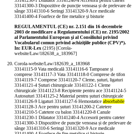
33141230-1 Dilatator 33141240-4 Accesorii pentru cateter
33141300-3 Dispozitive de puncție venoasa și de prelevare de
sânge 33141310-6 Seringi 33141320-9 Ace medicale
33141400-4 Foarfece de fire metalice și bisturie
REGULAMENTUL (CE) nr. 2.151 din 16 decembrie
2003 de modificare a Regulamentului (CE) nr. 2195/2002
al Parlamentului European şi al Consiliului privind
Vocabularul comun privind achiziţiile publice (CPV)*).
In: EUR-Lex
(
2195
)
[Corola-
website/Law/182638_a_183967]
Corola-website/Law/182639_a_183968
33141115-9 Vata medicală 33141116-6 Tampoane și
comprese 33141117-3 Vata 33141118-0 Comprese de tifon
33141119-7 Comprese 33141120-7 Cleme, șuturi, ligaturi
33141121-4 Șuturi chirurgicale 33141122-1 Cleme
chirurgicale 33141123-8 Recipiente pentru ace 33141124-5
Autosuturi 33141125-2 Material pentru șuturi chirurgicale
33141126-9 Ligaturi 33141127-6 Hemostatice
absorbabile
33141128-3 Ace pentru șuturi 33141200-2 Catetere
33141210-5 Catetere cu balon 33141220-8 Canule
33141230-1 Dilatator 33141240-4 Accesorii pentru cateter
33141300-3 Dispozitive de puncție venoasa și de prelevare de
sânge 33141310-6 Seringi 33141320-9 Ace medicale
33141400-4 Foarfece de fire metalice și bisturie