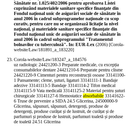
Sănătate nr. 1.025/402/2006 pentru aprobarea Listei
cuprinzând materialele sanitare specifice finanţate din
Fondul naţional unic de asigurări sociale de sănătate în
anul 2006 în cadrul subprogramelor naţionale cu scop
curativ, pentru care nu se organizează licitaţie la nivel
naţional, şi materialele sanitare specifice finanţate din
Fondul naţional unic de asigurări sociale de sănătate în
anul 2006 în cadrul subprogramului "Tratamentul
bolnavilor cu tuberculoză". In: EUR-Lex
(
2006
)
[Corola-
website/Law/181891_a_183220]
Corola-website/Law/183247_a_184576
uz radiologic 24421200-3 Preparate medicale, cu excepția
consumabilelor dentare 24421210-6 Preparate pentru clisme
24421220-9 Cimenturi pentru reconstrucții osoase 33141100-
1 Pansamente; cleme, șuturi, ligaturi 33141111-1 Bandaje
adezive 33141113-5 Bandaje 33141114-2 Tifon medical
33141115-9 Vata medicală 33141125-2 Material pentru șuturi
chirurgicale 33141127-6 Hemostatice
absorbabile
33141622-
6 Truse de prevenire a SIDA 24.5 Glicerina, 24500000-9
Glicerina, săpunuri, săpunuri, detergenți, produse de
detergenți, produse curățat și de lustruit, de curățat și de
parfumuri și produse de lustruit, parfumuri toaletă și produse
de toaletă 24.51 Glicerina