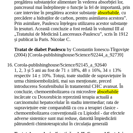
pregătirea substanțelor alimentare în vederea absorbției lor,
pancreasul mai îndeplinește o funcție la fel de importantă, prin
care intervine în pregătirea acestor substanțe
absorbabile
, cu
precădere a hidraților de carbon, pentru asimilarea acestora”.
Prin asimilare, Paulescu înțelegea utilizarea acestor substanțe
în țesuturi. Această concluzie a fost redată în volumul III al
„Tratatului de Medicină Lancereaux-Paulescu”, scris în 1912
și publicat la Paris. Nicolae C.
Tratat de diabet Paulescu
by Constantin Ionescu-Tîrgovişte
(
2004
)
[Corola-publishinghouse/Science/92244_a_92739]
Corola-publishinghouse/Science/92145_a_92640
1, 2, 3 și 5 ani au fost de 71 ± 18%, 48 ± 16%, 34 ± 13%
respectiv 14 ± 10%. Totuși, toate studiile de supraviețuire în
urma chimioembolizării, mai sus menționate, preced
introducerea Sorafenibului în tratamentul CHC avansat. În
concluzie, chemoembolizarea cu microsfere
absorbabile
incărcate cu Doxorubicin reprezintă terapia actuală a
carcinomului hepatocelular în stadiu intermediar; rata de
supraviețuire este comparabilă cu cea a terapiei clasice -
chemoembolizarea convențională cu Lipiodol - dar efectele
adverse sistemice sunt mai reduse, datorită împiedicării
pătrunderii chimioterapicului în circulația generală