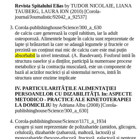
Revista Spitalului Elias
by TUDOR NICOLAIE, LIANA
TAUBERG, LAURA ION (
2010
)
[Corola-
journal/Journalistic/92042_a_92537]
Corola-publishinghouse/Science/300_a_630
de calciu care generează la copil rahitism, iar la adult
osteoporoză. Alimentele bogate în calciu sunt reprezentate de
lapte și brânzeturi la care se adaugă legumele și fructele ce
prezintă un conținut mai mic de calciu care este mai puțin
absorbabil
la nivel intestinal. (A. Basdevant). Fosforul intră în
structura oaselor și a dinților, participă la numeroase procese
metabolice și la contracția musculară, este un component de
bază al acizilor nucleici și al sistemului nervos, intră în
structura unor enzime implicate
IV. PARTICULARITĂŢILE ALIMENTAŢIEI
PERSOANELOR CU DIZABILITĂŢI. In: ASPECTE
METODICO - PRACTICE ALE KINETOTERAPIEI
LA DOMICILIU
by Adriana Albu (
2008
)
[Corola-
publishinghouse/Science/300_a_630]
Corola-publishinghouse/Science/1171_a_1934
exogen și sunt reprezentate de polizaharide (amidon, glicogen,
celuloză), dizaharide (zaharoză, maltoză, lactoză) și
monozaharide (hexoze-glucoză, fructoză, galactoză și pentoze