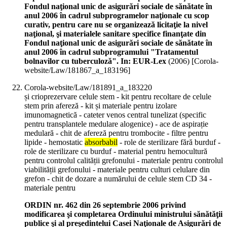
Fondul naţional unic de asigurări sociale de sănătate în
anul 2006 în cadrul subprogramelor naţionale cu scop
curativ, pentru care nu se organizează licitaţie la nivel
naţional, şi materialele sanitare specifice finanţate din
Fondul naţional unic de asigurări sociale de sănătate în
anul 2006 în cadrul subprogramului "Tratamentul
bolnavilor cu tuberculoză". In: EUR-Lex
(
2006
)
[Corola-
website/Law/181867_a_183196]
Corola-website/Law/181891_a_183220
și crioprezervare celule stem - kit pentru recoltare de celule
stem prin afereză - kit și materiale pentru izolare
imunomagnetică - cateter venos central tunelizat (specific
pentru transplantele medulare alogenice) - ace de aspirație
medulară - chit de afereză pentru trombocite - filtre pentru
lipide - hemostatic
absorbabil
- role de sterilizare fără burduf -
role de sterilizare cu burduf - material pentru hemocultură
pentru controlul calității grefonului - materiale pentru controlul
viabilității grefonului - materiale pentru culturi celulare din
grefon - chit de dozare a numărului de celule stem CD 34 -
materiale pentru
ORDIN nr. 462 din 26 septembrie 2006 privind
modificarea şi completarea Ordinului ministrului sănătăţii
publice şi al preşedintelui Casei Naţionale de Asigurări de