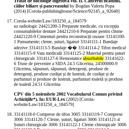
Tratat de oncologie digestivă vol. II. Cancerul ficatului,
căilor biliare și pancreasului
by Bogdan Valeriu Popa
(
2014
)
[Corola-publishinghouse/Science/92145_a_92640]
Corola-website/Law/183250_a_184579
uz radiologic 24421200-3 Preparate medicale, cu excepția
consumabilelor dentare 24421210-6 Preparate pentru clisme
24421220-9 Cimenturi pentru reconstrucții osoase 33141100-
1 Pansamente; cleme, șuturi, ligaturi 33141111-1 Bandaje
adezive 33141113-5 Bandaje �� 33141114-2 Tifon medical
33141115-9 Vata medicală 33141125-2 Material pentru șuturi
chirurgicale 33141127-6 Hemostatice
absorbabile
33141622-
6 Truse de prevenire a SIDA 24.5 Glicerina, 24500000-9
Glicerina, săpunuri, săpunuri, detergenți, produse de
detergenți, produse curățat și de lustruit, de curățat și de
parfumuri și produse de lustruit, parfumuri toaletă și produse
de toaletă 24.51 Glicerina
CPV din 5 noiembrie 2002 Vocabularul Comun privind
Achiziţiile*). In: EUR-Lex
(
2002
)
[Corola-
website/Law/183250_a_184579]
33141118-0 Comprese de tifon 3005 33141119-7 Comprese
3006 33141120-7 Cleme, șuturi, ligaturi 3006 33141121-4
Șuturi chirurgicale 3006 33141122-1 Cleme chirurgicale 3006