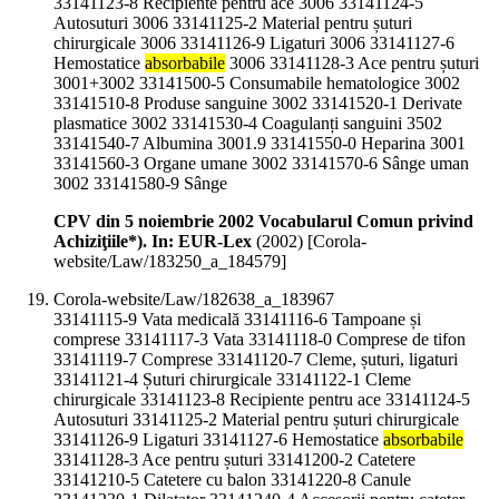
33141123-8 Recipiente pentru ace 3006 33141124-5
Autosuturi 3006 33141125-2 Material pentru șuturi
chirurgicale 3006 33141126-9 Ligaturi 3006 33141127-6
Hemostatice
absorbabile
3006 33141128-3 Ace pentru șuturi
3001+3002 33141500-5 Consumabile hematologice 3002
33141510-8 Produse sanguine 3002 33141520-1 Derivate
plasmatice 3002 33141530-4 Coagulanți sanguini 3502
33141540-7 Albumina 3001.9 33141550-0 Heparina 3001
33141560-3 Organe umane 3002 33141570-6 Sânge uman
3002 33141580-9 Sânge
CPV din 5 noiembrie 2002 Vocabularul Comun privind
Achiziţiile*). In: EUR-Lex
(
2002
)
[Corola-
website/Law/183250_a_184579]
Corola-website/Law/182638_a_183967
33141115-9 Vata medicală 33141116-6 Tampoane și
comprese 33141117-3 Vata 33141118-0 Comprese de tifon
33141119-7 Comprese 33141120-7 Cleme, șuturi, ligaturi
33141121-4 Șuturi chirurgicale 33141122-1 Cleme
chirurgicale 33141123-8 Recipiente pentru ace 33141124-5
Autosuturi 33141125-2 Material pentru șuturi chirurgicale
33141126-9 Ligaturi 33141127-6 Hemostatice
absorbabile
33141128-3 Ace pentru șuturi 33141200-2 Catetere
33141210-5 Catetere cu balon 33141220-8 Canule