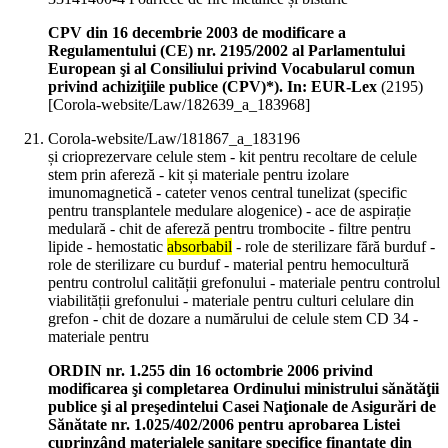
CPV din 16 decembrie 2003 de modificare a
Regulamentului (CE) nr. 2195/2002 al Parlamentului
European şi al Consiliului privind Vocabularul comun
privind achiziţiile publice (CPV)*). In: EUR-Lex
(
2195
)
[Corola-website/Law/182639_a_183968]
Corola-website/Law/181867_a_183196
și crioprezervare celule stem - kit pentru recoltare de celule
stem prin afereză - kit și materiale pentru izolare
imunomagnetică - cateter venos central tunelizat (specific
pentru transplantele medulare alogenice) - ace de aspirație
medulară - chit de afereză pentru trombocite - filtre pentru
lipide - hemostatic
absorbabil
- role de sterilizare fără burduf -
role de sterilizare cu burduf - material pentru hemocultură
pentru controlul calității grefonului - materiale pentru controlul
viabilității grefonului - materiale pentru culturi celulare din
grefon - chit de dozare a numărului de celule stem CD 34 -
materiale pentru
ORDIN nr. 1.255 din 16 octombrie 2006 privind
modificarea şi completarea Ordinului ministrului sănătăţii
publice şi al preşedintelui Casei Naţionale de Asigurări de
Sănătate nr. 1.025/402/2006 pentru aprobarea Listei
cuprinzând materialele sanitare specifice finanţate din