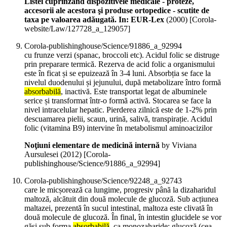
Listei cuprinzând dispozitivele medicale - proteze,
accesorii ale acestora şi produse ortopedice - scutite de
taxa pe valoarea adăugată. In: EUR-Lex
(
2000
)
[Corola-
website/Law/127728_a_129057]
Corola-publishinghouse/Science/91886_a_92994
cu frunze verzi (spanac, broccoli etc). Acidul folic se distruge
prin preparare termică. Rezerva de acid folic a organismului
este în ficat și se epuizează în 3-4 luni. Absorbția se face la
nivelul duodenului și jejunului, după metabolizare întro formă
absorbabilă
, inactivă. Este transportat legat de albuminele
serice și transformat într-o formă activă. Stocarea se face la
nivel intracelular hepatic. Pierderea zilnică este de 1-2% prin
descuamarea pielii, scaun, urină, salivă, transpirație. Acidul
folic (vitamina B9) intervine în metabolismul aminoacizilor
Noţiuni elementare de medicină internă
by Viviana
Aursulesei (
2012
)
[Corola-
publishinghouse/Science/91886_a_92994]
Corola-publishinghouse/Science/92248_a_92743
care le micșorează ca lungime, progresiv până la dizaharidul
maltoză, alcătuit din două molecule de glucoză. Sub acțiunea
maltazei, prezentă în sucul intestinal, maltoza este clivată în
două molecule de glucoză. În final, în intestin glucidele se vor
găsi sub forma
absorbabilă
, ca monozaharide: glucoză (cea