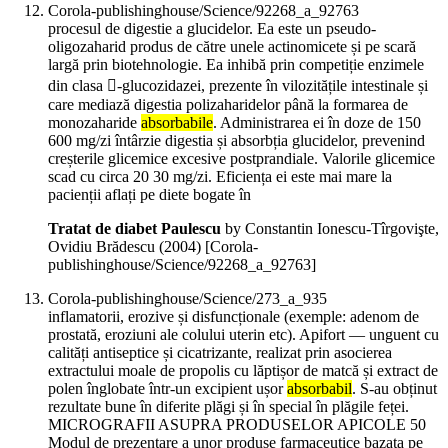
Corola-publishinghouse/Science/92268_a_92763
procesul de digestie a glucidelor. Ea este un pseudo-
oligozaharid produs de către unele actinomicete și pe scară
largă prin biotehnologie. Ea inhibă prin competiție enzimele
din clasa -glucozidazei, prezente în vilozitățile intestinale și
care mediază digestia polizaharidelor până la formarea de
monozaharide
absorbabile
. Administrarea ei în doze de 150
600 mg/zi întârzie digestia și absorbția glucidelor, prevenind
creșterile glicemice excesive postprandiale. Valorile glicemice
scad cu circa 20 30 mg/zi. Eficiența ei este mai mare la
pacienții aflați pe diete bogate în
Tratat de diabet Paulescu
by Constantin Ionescu-Tîrgovişte,
Ovidiu Brădescu (
2004
)
[Corola-
publishinghouse/Science/92268_a_92763]
Corola-publishinghouse/Science/273_a_935
inflamatorii, erozive și disfuncționale (exemple: adenom de
prostată, eroziuni ale colului uterin etc). Apifort — unguent cu
calități antiseptice și cicatrizante, realizat prin asocierea
extractului moale de propolis cu lăptișor de matcă și extract de
polen înglobate într-un excipient ușor
absorbabil
. S-au obținut
rezultate bune în diferite plăgi și în special în plăgile feței.
MICROGRAFII ASUPRA PRODUSELOR APICOLE 50
Modul de prezentare a unor produse farmaceutice bazata pe