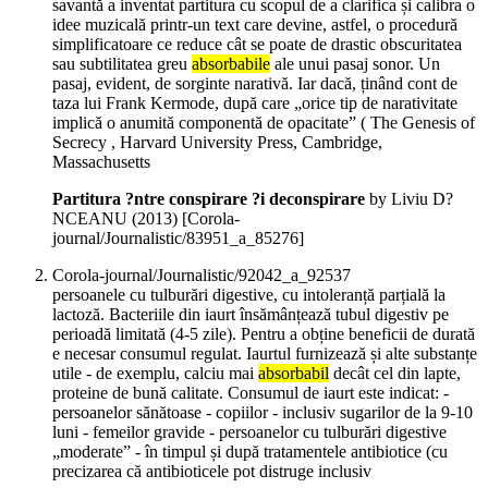
savantă a inventat partitura cu scopul de a clarifica și calibra o
idee muzicală printr-un text care devine, astfel, o procedură
simplificatoare ce reduce cât se poate de drastic obscuritatea
sau subtilitatea greu
absorbabile
ale unui pasaj sonor. Un
pasaj, evident, de sorginte narativă. Iar dacă, ținând cont de
taza lui Frank Kermode, după care „orice tip de narativitate
implică o anumită componentă de opacitate” ( The Genesis of
Secrecy , Harvard University Press, Cambridge,
Massachusetts
Partitura ?ntre conspirare ?i deconspirare
by Liviu D?
NCEANU (
2013
)
[Corola-
journal/Journalistic/83951_a_85276]
Corola-journal/Journalistic/92042_a_92537
persoanele cu tulburări digestive, cu intoleranță parțială la
lactoză. Bacteriile din iaurt însămânțează tubul digestiv pe
perioadă limitată (4-5 zile). Pentru a obține beneficii de durată
e necesar consumul regulat. Iaurtul furnizează și alte substanțe
utile - de exemplu, calciu mai
absorbabil
decât cel din lapte,
proteine de bună calitate. Consumul de iaurt este indicat: -
persoanelor sănătoase - copiilor - inclusiv sugarilor de la 9-10
luni - femeilor gravide - persoanelor cu tulburări digestive
„moderate” - în timpul și după tratamentele antibiotice (cu
precizarea că antibioticele pot distruge inclusiv