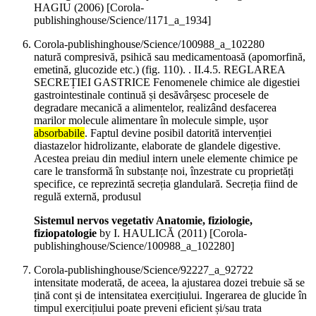
HAGIU (
2006
)
[Corola-
publishinghouse/Science/1171_a_1934]
Corola-publishinghouse/Science/100988_a_102280
natură compresivă, psihică sau medicamentoasă (apomorfină,
emetină, glucozide etc.) (fig. 110). . II.4.5. REGLAREA
SECREȚIEI GASTRICE Fenomenele chimice ale digestiei
gastrointestinale continuă și desăvârșesc procesele de
degradare mecanică a alimentelor, realizând desfacerea
marilor molecule alimentare în molecule simple, ușor
absorbabile
. Faptul devine posibil datorită intervenției
diastazelor hidrolizante, elaborate de glandele digestive.
Acestea preiau din mediul intern unele elemente chimice pe
care le transformă în substanțe noi, înzestrate cu proprietăți
specifice, ce reprezintă secreția glandulară. Secreția fiind de
regulă externă, produsul
Sistemul nervos vegetativ Anatomie, fiziologie,
fiziopatologie
by I. HAULICĂ (
2011
)
[Corola-
publishinghouse/Science/100988_a_102280]
Corola-publishinghouse/Science/92227_a_92722
intensitate moderată, de aceea, la ajustarea dozei trebuie să se
țină cont și de intensitatea exercițiului. Ingerarea de glucide în
timpul exercițiului poate preveni eficient și/sau trata