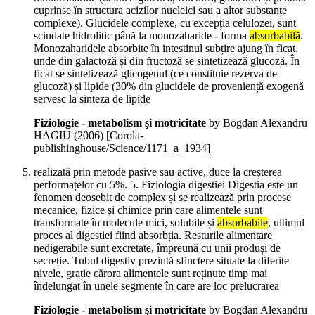
cuprinse în structura acizilor nucleici sau a altor substanțe
complexe). Glucidele complexe, cu excepția celulozei, sunt
scindate hidrolitic până la monozaharide - forma
absorbabilă
.
Monozaharidele absorbite în intestinul subțire ajung în ficat,
unde din galactoză și din fructoză se sintetizează glucoză. În
ficat se sintetizează glicogenul (ce constituie rezerva de
glucoză) și lipide (30% din glucidele de proveniență exogenă
servesc la sinteza de lipide
Fiziologie - metabolism şi motricitate
by Bogdan Alexandru
HAGIU (
2006
)
[Corola-
publishinghouse/Science/1171_a_1934]
realizată prin metode pasive sau active, duce la creșterea
performațelor cu 5%. 5. Fiziologia digestiei Digestia este un
fenomen deosebit de complex și se realizează prin procese
mecanice, fizice și chimice prin care alimentele sunt
transformate în molecule mici, solubile și
absorbabile
, ultimul
proces al digestiei fiind absorbția. Resturile alimentare
nedigerabile sunt excretate, împreună cu unii produși de
secreție. Tubul digestiv prezintă sfinctere situate la diferite
nivele, grație cărora alimentele sunt reținute timp mai
îndelungat în unele segmente în care are loc prelucrarea
Fiziologie - metabolism şi motricitate
by Bogdan Alexandru