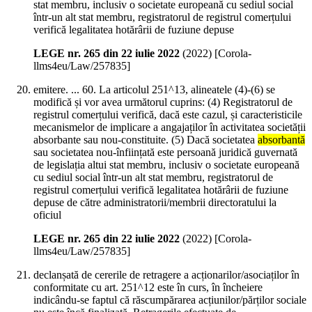
stat membru, inclusiv o societate europeană cu sediul social
într-un alt stat membru, registratorul de registrul comerțului
verifică legalitatea hotărârii de fuziune depuse
LEGE nr. 265 din 22 iulie 2022
(
2022
)
[Corola-
llms4eu/Law/257835]
emitere. ... 60. La articolul 251^13, alineatele (4)-(6) se
modifică și vor avea următorul cuprins: (4) Registratorul de
registrul comerțului verifică, dacă este cazul, și caracteristicile
mecanismelor de implicare a angajaților în activitatea societății
absorbante sau nou-constituite. (5) Dacă societatea
absorbantă
sau societatea nou-înființată este persoană juridică guvernată
de legislația altui stat membru, inclusiv o societate europeană
cu sediul social într-un alt stat membru, registratorul de
registrul comerțului verifică legalitatea hotărârii de fuziune
depuse de către administratorii/membrii directoratului la
oficiul
LEGE nr. 265 din 22 iulie 2022
(
2022
)
[Corola-
llms4eu/Law/257835]
declanșată de cererile de retragere a acționarilor/asociaților în
conformitate cu art. 251^12 este în curs, în încheiere
indicându-se faptul că răscumpărarea acțiunilor/părților sociale