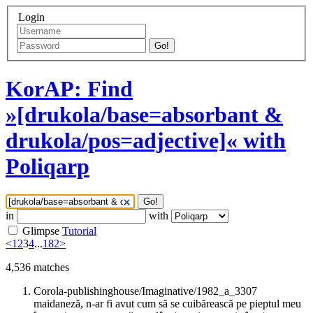
Login
Go!
KorAP: Find
»[drukola/base=absorbant &
drukola/pos=adjective]« with
Poliqarp
Go!
in
with
Glimpse
Tutorial
<
1
2
3
4
...
182
>
4,536
matches
Corola-publishinghouse/Imaginative/1982_a_3307
maidaneză, n-ar fi avut cum să se cuibărească pe pieptul meu