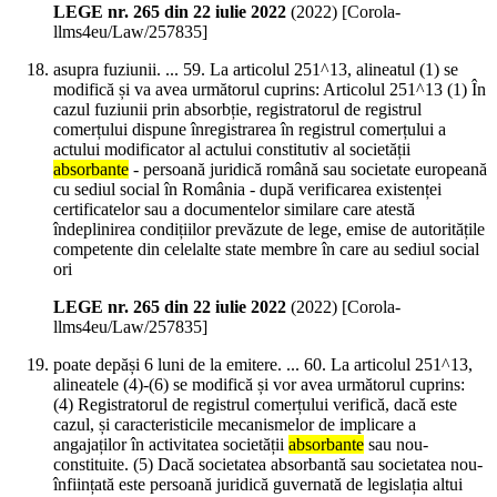
LEGE nr. 265 din 22 iulie 2022
(
2022
)
[Corola-
llms4eu/Law/257835]
asupra fuziunii. ... 59. La articolul 251^13, alineatul (1) se
modifică și va avea următorul cuprins: Articolul 251^13 (1) În
cazul fuziunii prin absorbție, registratorul de registrul
comerțului dispune înregistrarea în registrul comerțului a
actului modificator al actului constitutiv al societății
absorbante
- persoană juridică română sau societate europeană
cu sediul social în România - după verificarea existenței
certificatelor sau a documentelor similare care atestă
îndeplinirea condițiilor prevăzute de lege, emise de autoritățile
competente din celelalte state membre în care au sediul social
ori
LEGE nr. 265 din 22 iulie 2022
(
2022
)
[Corola-
llms4eu/Law/257835]
poate depăși 6 luni de la emitere. ... 60. La articolul 251^13,
alineatele (4)-(6) se modifică și vor avea următorul cuprins:
(4) Registratorul de registrul comerțului verifică, dacă este
cazul, și caracteristicile mecanismelor de implicare a
angajaților în activitatea societății
absorbante
sau nou-
constituite. (5) Dacă societatea absorbantă sau societatea nou-
înființată este persoană juridică guvernată de legislația altui