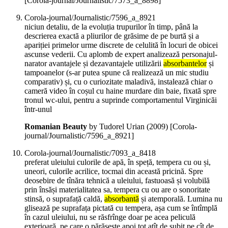
[Corola-journal/Journalistic/7573_a_8898]
Corola-journal/Journalistic/7596_a_8921
niciun detaliu, de la evoluția trupurilor în timp, până la
descrierea exactă a pliurilor de grăsime de pe burtă și a
apariției primelor urme discrete de celulită în locuri de obicei
ascunse vederii. Cu aplomb de expert analizează personajul-
narator avantajele și dezavantajele utilizării
absorbantelor
și
tampoanelor (s-ar putea spune că realizează un mic studiu
comparativ) și, cu o curiozitate maladivă, instalează chiar o
cameră video în coșul cu haine murdare din baie, fixată spre
tronul wc-ului, pentru a suprinde comportamentul Virginicăi
într-unul
Romanian Beauty
by Tudorel Urian (
2009
)
[Corola-
journal/Journalistic/7596_a_8921]
Corola-journal/Journalistic/7093_a_8418
preferat uleiului culorile de apă, în speță, tempera cu ou și,
uneori, culorile acrilice, tocmai din această pricină. Spre
deosebire de tînăra tehnică a uleiului, fastuoasă și volubilă
prin însăși materialitatea sa, tempera cu ou are o sonoritate
stinsă, o suprafață caldă,
absorbantă
și atemporală. Lumina nu
glisează pe suprafața pictată cu tempera, așa cum se întîmplă
în cazul uleiului, nu se răsfrînge doar pe acea peliculă
exterioară, pe care o părăsește apoi tot atît de subit pe cît de