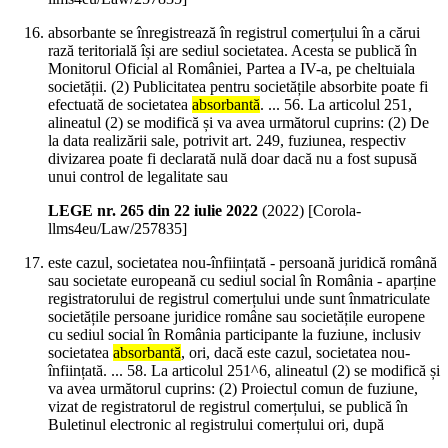
absorbante se înregistrează în registrul comerțului în a cărui
rază teritorială își are sediul societatea. Acesta se publică în
Monitorul Oficial al României, Partea a IV-a, pe cheltuiala
societății. (2) Publicitatea pentru societățile absorbite poate fi
efectuată de societatea
absorbantă
. ... 56. La articolul 251,
alineatul (2) se modifică și va avea următorul cuprins: (2) De
la data realizării sale, potrivit art. 249, fuziunea, respectiv
divizarea poate fi declarată nulă doar dacă nu a fost supusă
unui control de legalitate sau
LEGE nr. 265 din 22 iulie 2022
(
2022
)
[Corola-
llms4eu/Law/257835]
este cazul, societatea nou-înființată - persoană juridică română
sau societate europeană cu sediul social în România - aparține
registratorului de registrul comerțului unde sunt înmatriculate
societățile persoane juridice române sau societățile europene
cu sediul social în România participante la fuziune, inclusiv
societatea
absorbantă
, ori, dacă este cazul, societatea nou-
înființată. ... 58. La articolul 251^6, alineatul (2) se modifică și
va avea următorul cuprins: (2) Proiectul comun de fuziune,
vizat de registratorul de registrul comerțului, se publică în
Buletinul electronic al registrului comerțului ori, după