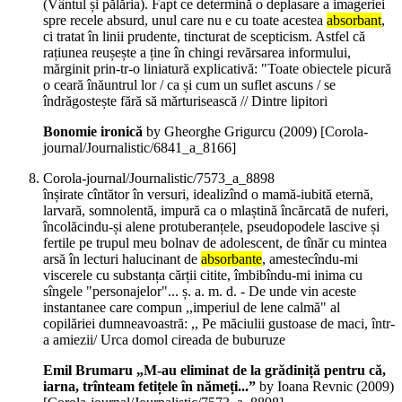
(Vântul și pălăria). Fapt ce determină o deplasare a imageriei
spre recele absurd, unul care nu e cu toate acestea
absorbant
,
ci tratat în linii prudente, tincturat de scepticism. Astfel că
rațiunea reușește a ține în chingi revărsarea informului,
mărginit prin-tr-o liniatură explicativă: "Toate obiectele picură
o ceară înăuntrul lor / ca și cum un suflet ascuns / se
îndrăgostește fără să mărturisească // Dintre lipitori
Bonomie ironică
by Gheorghe Grigurcu (
2009
)
[Corola-
journal/Journalistic/6841_a_8166]
Corola-journal/Journalistic/7573_a_8898
înșirate cîntător în versuri, idealizînd o mamă-iubită eternă,
larvară, somnolentă, impură ca o mlaștină încărcată de nuferi,
încolăcindu-și alene protuberanțele, pseudopodele lascive și
fertile pe trupul meu bolnav de adolescent, de tînăr cu mintea
arsă în lecturi halucinant de
absorbante
, amestecîndu-mi
viscerele cu substanța cărții citite, îmbibîndu-mi inima cu
sîngele "personajelor"... ș. a. m. d. - De unde vin aceste
instantanee care compun ,,imperiul de lene calmă" al
copilăriei dumneavoastră: ,, Pe măciulii gustoase de maci, într-
a amiezii/ Urca domol cireada de buburuze
Emil Brumaru „M-au eliminat de la grădiniță pentru că,
iarna, trînteam fetițele în nămeți...”
by Ioana Revnic (
2009
)