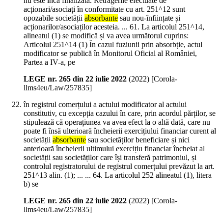
nu este încă finalizată. Retragerile efectuate de
acționari/asociați în conformitate cu art. 251^12 sunt
opozabile societății
absorbante
sau nou-înființate și
acționarilor/asociaților acesteia. ... 61. La articolul 251^14,
alineatul (1) se modifică și va avea următorul cuprins:
Articolul 251^14 (1) În cazul fuziunii prin absorbție, actul
modificator se publică în Monitorul Oficial al României,
Partea a IV-a, pe
LEGE nr. 265 din 22 iulie 2022
(
2022
)
[Corola-
llms4eu/Law/257835]
în registrul comerțului a actului modificator al actului
constitutiv, cu excepția cazului în care, prin acordul părților, se
stipulează că operațiunea va avea efect la o altă dată, care nu
poate fi însă ulterioară încheierii exercițiului financiar curent al
societății
absorbante
sau societăților beneficiare și nici
anterioară încheierii ultimului exercițiu financiar încheiat al
societății sau societăților care își transferă patrimoniul, și
controlul registratorului de registrul comerțului prevăzut la art.
251^13 alin. (1); ... ... 64. La articolul 252 alineatul (1), litera
b) se
LEGE nr. 265 din 22 iulie 2022
(
2022
)
[Corola-
llms4eu/Law/257835]