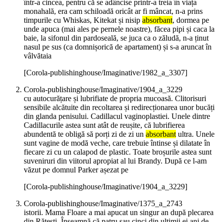
într-a cincea, pentru că se adâncise printr-a treia în viața
monahală, era cam schiloadă oricât ar fi mâncat, n-a prins
timpurile cu Whiskas, Kitekat și nisip
absorbant
, dormea pe
unde apuca (mai ales pe pernele noastre), făcea pipi și caca la
baie, la sifonul din pardoseală, se juca ca o zăludă, n-a ținut
nasul pe sus (ca domnișorică de apartament) și s-a aruncat în
vâlvătaia
[Corola-publishinghouse/Imaginative/1982_a_3307]
Corola-publishinghouse/Imaginative/1904_a_3229
cu autocurățare și lubrifiate de propria mucoasă. Clitorisuri
sensibile alcătuite din recoltarea și redirecționarea unor bucăți
din glanda penisului. Cadillacul vaginoplastiei. Unele dintre
Cadillacurile astea sunt atât de reușite, că lubrifierea
abundentă te obligă să porți zi de zi un
absorbant
ultra. Unele
sunt vagine de modă veche, care trebuie întinse și dilatate în
fiecare zi cu un calapod de plastic. Toate broșurile astea sunt
suveniruri din viitorul apropiat al lui Brandy. După ce l-am
văzut pe domnul Parker așezat pe
[Corola-publishinghouse/Imaginative/1904_a_3229]
Corola-publishinghouse/Imaginative/1375_a_2743
istorii. Mama Floare a mai apucat un singur an după plecarea
din Rătești. Înseamnă că patru sau cinci din ultimii ei ani de