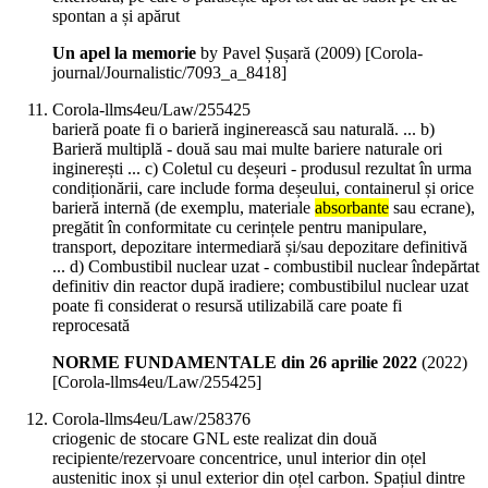
spontan a și apărut
Un apel la memorie
by Pavel Șușară (
2009
)
[Corola-
journal/Journalistic/7093_a_8418]
Corola-llms4eu/Law/255425
barieră poate fi o barieră inginerească sau naturală. ... b)
Barieră multiplă - două sau mai multe bariere naturale ori
inginerești ... c) Coletul cu deșeuri - produsul rezultat în urma
condiționării, care include forma deșeului, containerul și orice
barieră internă (de exemplu, materiale
absorbante
sau ecrane),
pregătit în conformitate cu cerințele pentru manipulare,
transport, depozitare intermediară și/sau depozitare definitivă
... d) Combustibil nuclear uzat - combustibil nuclear îndepărtat
definitiv din reactor după iradiere; combustibilul nuclear uzat
poate fi considerat o resursă utilizabilă care poate fi
reprocesată
NORME FUNDAMENTALE din 26 aprilie 2022
(
2022
)
[Corola-llms4eu/Law/255425]
Corola-llms4eu/Law/258376
criogenic de stocare GNL este realizat din două
recipiente/rezervoare concentrice, unul interior din oțel
austenitic inox și unul exterior din oțel carbon. Spațiul dintre