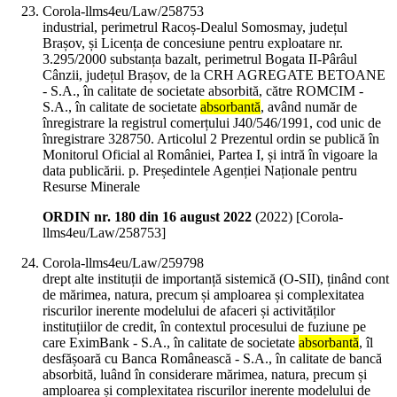
Corola-llms4eu/Law/258753
industrial, perimetrul Racoș-Dealul Somosmay, județul
Brașov, și Licența de concesiune pentru exploatare nr.
3.295/2000 substanța bazalt, perimetrul Bogata II-Pârâul
Cânzii, județul Brașov, de la CRH AGREGATE BETOANE
- S.A., în calitate de societate absorbită, către ROMCIM -
S.A., în calitate de societate
absorbantă
, având număr de
înregistrare la registrul comerțului J40/546/1991, cod unic de
înregistrare 328750. Articolul 2 Prezentul ordin se publică în
Monitorul Oficial al României, Partea I, și intră în vigoare la
data publicării. p. Președintele Agenției Naționale pentru
Resurse Minerale
ORDIN nr. 180 din 16 august 2022
(
2022
)
[Corola-
llms4eu/Law/258753]
Corola-llms4eu/Law/259798
drept alte instituții de importanță sistemică (O-SII), ținând cont
de mărimea, natura, precum și amploarea și complexitatea
riscurilor inerente modelului de afaceri și activităților
instituțiilor de credit, în contextul procesului de fuziune pe
care EximBank - S.A., în calitate de societate
absorbantă
, îl
desfășoară cu Banca Românească - S.A., în calitate de bancă
absorbită, luând în considerare mărimea, natura, precum și
amploarea și complexitatea riscurilor inerente modelului de