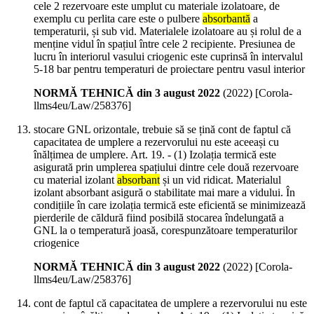
cele 2 rezervoare este umplut cu materiale izolatoare, de
exemplu cu perlita care este o pulbere
absorbantă
a
temperaturii, și sub vid. Materialele izolatoare au și rolul de a
menține vidul în spațiul între cele 2 recipiente. Presiunea de
lucru în interiorul vasului criogenic este cuprinsă în intervalul
5-18 bar pentru temperaturi de proiectare pentru vasul interior
NORMĂ TEHNICĂ din 3 august 2022
(
2022
)
[Corola-
llms4eu/Law/258376]
stocare GNL orizontale, trebuie să se țină cont de faptul că
capacitatea de umplere a rezervorului nu este aceeași cu
înălțimea de umplere. Art. 19. - (1) Izolația termică este
asigurată prin umplerea spațiului dintre cele două rezervoare
cu material izolant
absorbant
și un vid ridicat. Materialul
izolant absorbant asigură o stabilitate mai mare a vidului. În
condițiile în care izolația termică este eficientă se minimizează
pierderile de căldură fiind posibilă stocarea îndelungată a
GNL la o temperatură joasă, corespunzătoare temperaturilor
criogenice
NORMĂ TEHNICĂ din 3 august 2022
(
2022
)
[Corola-
llms4eu/Law/258376]
cont de faptul că capacitatea de umplere a rezervorului nu este