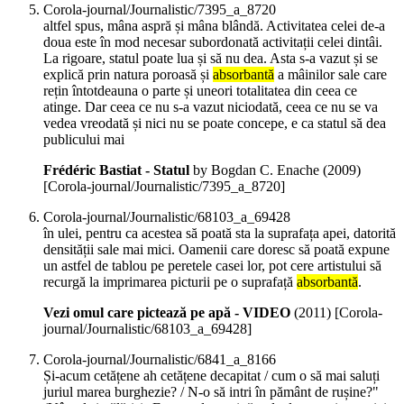
Corola-journal/Journalistic/7395_a_8720
altfel spus, mâna aspră și mâna blândă. Activitatea celei de-a
doua este în mod necesar subordonată activitații celei dintâi.
La rigoare, statul poate lua și să nu dea. Asta s-a vazut și se
explică prin natura poroasă și
absorbantă
a mâinilor sale care
rețin întotdeauna o parte și uneori totalitatea din ceea ce
atinge. Dar ceea ce nu s-a vazut niciodată, ceea ce nu se va
vedea vreodată și nici nu se poate concepe, e ca statul să dea
publicului mai
Frédéric Bastiat - Statul
by Bogdan C. Enache (
2009
)
[Corola-journal/Journalistic/7395_a_8720]
Corola-journal/Journalistic/68103_a_69428
în ulei, pentru ca acestea să poată sta la suprafața apei, datorită
densității sale mai mici. Oamenii care doresc să poată expune
un astfel de tablou pe peretele casei lor, pot cere artistului să
recurgă la imprimarea picturii pe o suprafață
absorbantă
.
Vezi omul care pictează pe apă - VIDEO
(
2011
)
[Corola-
journal/Journalistic/68103_a_69428]
Corola-journal/Journalistic/6841_a_8166
Și-acum cetățene ah cetățene decapitat / cum o să mai saluți
juriul marea burghezie? / N-o să intri în pământ de rușine?"