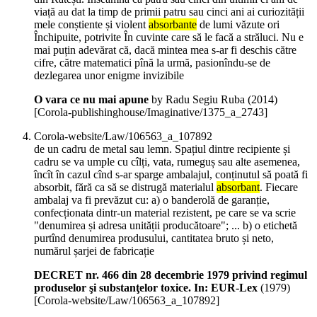
viață au dat la timp de primii patru sau cinci ani ai curiozității
mele conștiente și violent
absorbante
de lumi văzute ori
Închipuite, potrivite În cuvinte care să le facă a străluci. Nu e
mai puțin adevărat că, dacă mintea mea s-ar fi deschis către
cifre, către matematici pînă la urmă, pasionîndu-se de
dezlegarea unor enigme invizibile
O vara ce nu mai apune
by Radu Segiu Ruba (
2014
)
[Corola-publishinghouse/Imaginative/1375_a_2743]
Corola-website/Law/106563_a_107892
de un cadru de metal sau lemn. Spațiul dintre recipiente și
cadru se va umple cu cîlți, vata, rumeguș sau alte asemenea,
încît în cazul cînd s-ar sparge ambalajul, conținutul să poată fi
absorbit, fără ca să se distrugă materialul
absorbant
. Fiecare
ambalaj va fi prevăzut cu: a) o banderolă de garanție,
confecționata dintr-un material rezistent, pe care se va scrie
"denumirea și adresa unității producătoare"; ... b) o etichetă
purtînd denumirea produsului, cantitatea bruto și neto,
numărul șarjei de fabricație
DECRET nr. 466 din 28 decembrie 1979 privind regimul
produselor şi substanţelor toxice. In: EUR-Lex
(
1979
)
[Corola-website/Law/106563_a_107892]