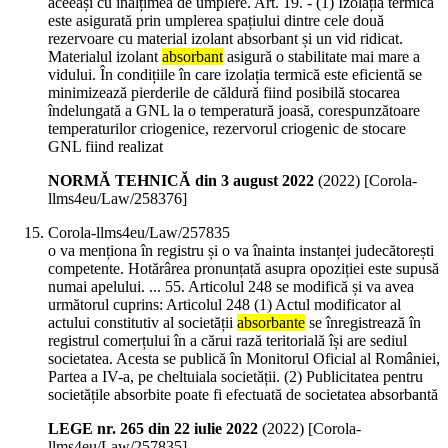
aceeași cu înălțimea de umplere. Art. 19. - (1) Izolația termică
este asigurată prin umplerea spațiului dintre cele două
rezervoare cu material izolant absorbant și un vid ridicat.
Materialul izolant
absorbant
asigură o stabilitate mai mare a
vidului. În condițiile în care izolația termică este eficientă se
minimizează pierderile de căldură fiind posibilă stocarea
îndelungată a GNL la o temperatură joasă, corespunzătoare
temperaturilor criogenice, rezervorul criogenic de stocare
GNL fiind realizat
NORMĂ TEHNICĂ din 3 august 2022
(
2022
)
[Corola-
llms4eu/Law/258376]
Corola-llms4eu/Law/257835
o va menționa în registru și o va înainta instanței judecătorești
competente. Hotărârea pronunțată asupra opoziției este supusă
numai apelului. ... 55. Articolul 248 se modifică și va avea
următorul cuprins: Articolul 248 (1) Actul modificator al
actului constitutiv al societății
absorbante
se înregistrează în
registrul comerțului în a cărui rază teritorială își are sediul
societatea. Acesta se publică în Monitorul Oficial al României,
Partea a IV-a, pe cheltuiala societății. (2) Publicitatea pentru
societățile absorbite poate fi efectuată de societatea absorbantă
LEGE nr. 265 din 22 iulie 2022
(
2022
)
[Corola-
llms4eu/Law/257835]