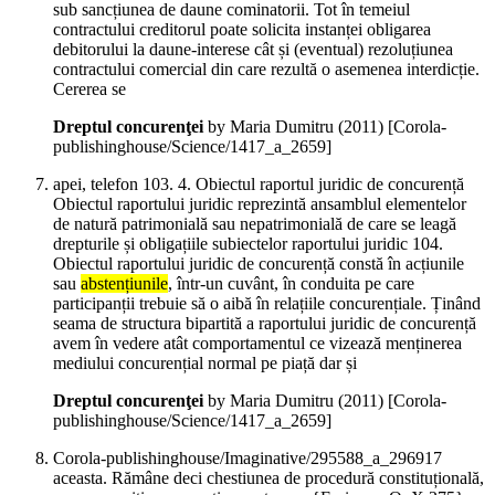
sub sancțiunea de daune cominatorii. Tot în temeiul
contractului creditorul poate solicita instanței obligarea
debitorului la daune-interese cât și (eventual) rezoluțiunea
contractului comercial din care rezultă o asemenea interdicție.
Cererea se
Dreptul concurenţei
by Maria Dumitru (
2011
)
[Corola-
publishinghouse/Science/1417_a_2659]
apei, telefon 103. 4. Obiectul raportul juridic de concurență
Obiectul raportului juridic reprezintă ansamblul elementelor
de natură patrimonială sau nepatrimonială de care se leagă
drepturile și obligațiile subiectelor raportului juridic 104.
Obiectul raportului juridic de concurență constă în acțiunile
sau
abstențiunile
, într-un cuvânt, în conduita pe care
participanții trebuie să o aibă în relațiile concurențiale. Ținând
seama de structura bipartită a raportului juridic de concurență
avem în vedere atât comportamentul ce vizează menținerea
mediului concurențial normal pe piață dar și
Dreptul concurenţei
by Maria Dumitru (
2011
)
[Corola-
publishinghouse/Science/1417_a_2659]
Corola-publishinghouse/Imaginative/295588_a_296917
aceasta. Rămâne deci chestiunea de procedură constituțională,