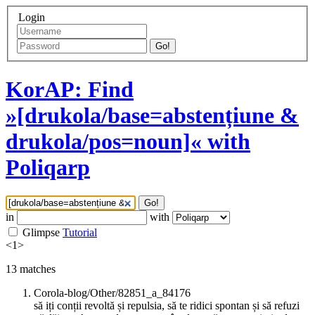
Login
Go!
KorAP: Find
»[drukola/base=abstențiune &
drukola/pos=noun]« with
Poliqarp
Go!
in
with
Glimpse
Tutorial
<
1
>
13
matches
Corola-blog/Other/82851_a_84176
să iți conții revoltă și repulsia, să te ridici spontan și să refuzi