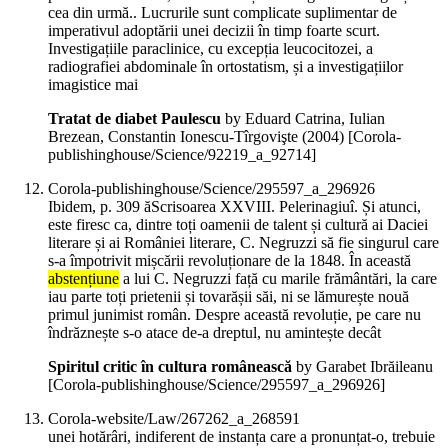
cea din urmă.. Lucrurile sunt complicate suplimentar de
imperativul adoptării unei decizii în timp foarte scurt.
Investigațiile paraclinice, cu excepția leucocitozei, a
radiografiei abdominale în ortostatism, și a investigațiilor
imagistice mai
Tratat de diabet Paulescu
by Eduard Catrina, Iulian
Brezean, Constantin Ionescu-Tîrgovişte (
2004
)
[Corola-
publishinghouse/Science/92219_a_92714]
Corola-publishinghouse/Science/295597_a_296926
Ibidem, p. 309 ăScrisoarea XXVIII. Pelerinagiuî. Și atunci,
este firesc ca, dintre toți oamenii de talent și cultură ai Daciei
literare și ai României literare, C. Negruzzi să fie singurul care
s-a împotrivit mișcării revoluționare de la 1848. În această
abstențiune
a lui C. Negruzzi față cu marile frământări, la care
iau parte toți prietenii și tovarășii săi, ni se lămurește nouă
primul junimist român. Despre această revoluție, pe care nu
îndrăznește s-o atace de-a dreptul, nu amintește decât
Spiritul critic în cultura românească
by Garabet Ibrăileanu
[Corola-publishinghouse/Science/295597_a_296926]
Corola-website/Law/267262_a_268591
unei hotărâri, indiferent de instanța care a pronunțat-o, trebuie