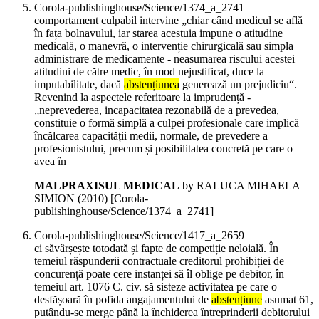
Corola-publishinghouse/Science/1374_a_2741
comportament culpabil intervine „chiar când medicul se află
în fața bolnavului, iar starea acestuia impune o atitudine
medicală, o manevră, o intervenție chirurgicală sau simpla
administrare de medicamente - neasumarea riscului acestei
atitudini de către medic, în mod nejustificat, duce la
imputabilitate, dacă
abstențiunea
generează un prejudiciu“.
Revenind la aspectele referitoare la imprudență -
„neprevederea, incapacitatea rezonabilă de a prevedea,
constituie o formă simplă a culpei profesionale care implică
încălcarea capacității medii, normale, de prevedere a
profesionistului, precum și posibilitatea concretă pe care o
avea în
MALPRAXISUL MEDICAL
by RALUCA MIHAELA
SIMION (
2010
)
[Corola-
publishinghouse/Science/1374_a_2741]
Corola-publishinghouse/Science/1417_a_2659
ci săvârșește totodată și fapte de competiție neloială. În
temeiul răspunderii contractuale creditorul prohibiției de
concurență poate cere instanței să îl oblige pe debitor, în
temeiul art. 1076 C. civ. să sisteze activitatea pe care o
desfășoară în pofida angajamentului de
abstențiune
asumat 61,
putându-se merge până la închiderea întreprinderii debitorului