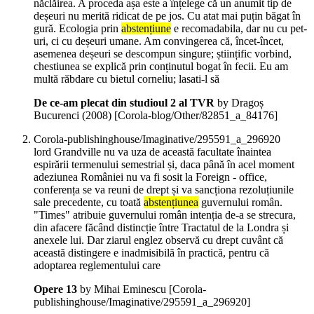
năclăirea. A proceda așa este a înțelege că un anumit tip de
deșeuri nu merită ridicat de pe jos. Cu atat mai puțin băgat în
gură. Ecologia prin
abstențiune
e recomadabila, dar nu cu pet-
uri, ci cu deșeuri umane. Am convingerea că, încet-încet,
asemenea deșeuri se descompun singure; științific vorbind,
chestiunea se explică prin conținutul bogat în fecii. Eu am
multă răbdare cu bietul corneliu; lasati-l să
De ce-am plecat din studioul 2 al TVR
by Dragoș
Bucurenci (
2008
)
[Corola-blog/Other/82851_a_84176]
Corola-publishinghouse/Imaginative/295591_a_296920
lord Grandville nu va uza de această facultate înaintea
espirării termenului semestrial și, daca până în acel moment
adeziunea României nu va fi sosit la Foreign - office,
conferența se va reuni de drept și va sancționa rezoluțiunile
sale precedente, cu toată
abstențiunea
guvernului român.
"Times" atribuie guvernului român intenția de-a se strecura,
din afacere făcând distincție între Tractatul de la Londra și
anexele lui. Dar ziarul englez observă cu drept cuvânt că
această distingere e inadmisibilă în practică, pentru că
adoptarea reglementului care
Opere 13
by Mihai Eminescu
[Corola-
publishinghouse/Imaginative/295591_a_296920]