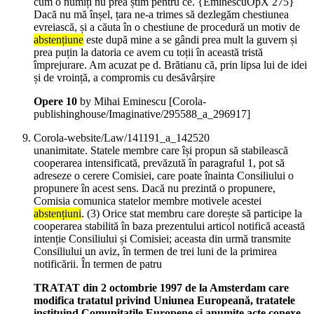
cum o numiți nu prea știm pentru ce. {EminescuOpX 275}
Dacă nu mă înșel, țara ne-a trimes să dezlegăm chestiunea
evreiască, și a căuta în o chestiune de procedură un motiv de
abstențiune
este după mine a se gândi prea mult la guvern și
prea puțin la datoria ce avem cu toții în această tristă
împrejurare. Am acuzat pe d. Brătianu că, prin lipsa lui de idei
și de vroință, a compromis cu desăvârșire
Opere 10
by Mihai Eminescu
[Corola-
publishinghouse/Imaginative/295588_a_296917]
Corola-website/Law/141191_a_142520
unanimitate. Statele membre care își propun să stabilească
cooperarea intensificată, prevăzută în paragraful 1, pot să
adreseze o cerere Comisiei, care poate înainta Consiliului o
propunere în acest sens. Dacă nu prezintă o propunere,
Comisia comunica statelor membre motivele acestei
abstențiuni
. (3) Orice stat membru care dorește să participe la
cooperarea stabilită în baza prezentului articol notifică această
intenție Consiliului și Comisiei; aceasta din urmă transmite
Consiliului un aviz, în termen de trei luni de la primirea
notificării. În termen de patru
TRATAT din 2 octombrie 1997 de la Amsterdam care
modifica tratatul privind Uniunea Europeană, tratatele
instituind Comunitatile Europene şi anumite acte conexe.