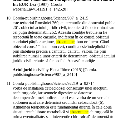
In: EUR-Lex
(
1997
)
[Corola-
website/Law/141191_a_142520]
Corola-publishinghouse/Science/907_a_2415
este teritoriul României 260, cu terenurile din domeniul public
261. obiectul actului juridic civil, trebuie să fie determinat sau
cel puțin determinabil 262. Această condiție trebuie să fie
respectată în toate cazurile, indiferent în ce constă obiectul
conduitei părților acțiune,
abstențiune
, bun ori lucru. Când
obiectul constă într-un bun cert, condiția este îndeplinită fie
prin stabilirea precisă a cantității, calității, valorii, fie prin
stabilirea numai a unor criterii de determinare. obiectul actului
juridic civil trebuie să fie posibil. Această condiție
Actul juridic civil
by Elena Iftime (
2015
)
[Corola-
publishinghouse/Science/907_a_2415]
Corola-publishinghouse/Science/92219_a_92714
vorba de instalarea cetoacidozei consecutiv unei afecțiuni
nechirurgicale, iar semnele digestive se datoresc
decompensării metabolice; alteori este vorba de un veritabil
abdomen acut care determină secundar cetoacidoză (6).
Atitudinea terapeutică este fundamental diferită în cele două
situații: reechilibrare metabolică și
abstențiune
chirurgicală în
prima eventualitate, sau intervenție chirurgicală de urgență în