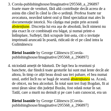
Corola-publishinghouse/Imaginative/295568_a_296897
foarte mare de venituri, fără altă contribuție decât aceea de a
asista din când în când la cîte-o ședință. Profesa foarte rar
avocatura, neavând talent oral și fiind specializat mai ales în
documentație istorică. Nu câștiga mai puțin prin această
abstențiune
. Discreția lui era așa de absolută, încît nimeni nu
știa exact în ce combinații era băgat, și numai printr-o
întîmplare, Suflețel, fără scrupule într-asta, citi o invitație
imprimată aruncată în poartă, ridicată de el pe când intra la
Gulimănescu
Bietul Ioanide
by George Călinescu
[Corola-
publishinghouse/Imaginative/295568_a_296897]
niciodată amețit de băutură. De fapt bea la reuniuni și
banchete, dar fiindcă toate gesturile lui sunt mai lente decât ale
altora, în timp ce alții beau două sau trei pahare, el bea numai
unul, astfel încît nu se bagă de seamă
abstențiunea
sa. Acasă,
de obicei, nu bea alcooluri. În total sunt trei frați Bogdan, fii ai
unui țăran sărac din județul Buzău, fost odată notar în sat.
Tatăl, care a murit nu demult și pe care l-am cunoscut, era un
Bietul Ioanide
by George Călinescu
[Corola-
publishinghouse/Imaginative/295568_a_296897]