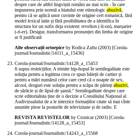
despre care de altfel lingviștii români au mai scris - în care
impunerea prin normă a hiatului este etimologic
abuzivă
,
pentru că se aplică unor cuvinte de origine cert romanică, fără
model lexical latin și fără posibilitatea de a identifica în
structura lor un sufix deja existent: revelion (-li-on), marșarier
(-ri-er). Desigur, transformarea pronunției din limba de origine
ar fi justificată
Alte observații ortoepice
by Rodica Zafiu (
2003
)
[Corola-
journal/Journalistic/14111_a_15436]
Corola-journal/Journalistic/14128_a_15453
fi supus restricțiilor. A trimite hip-hopul în semilegalitate este
soluția pentru a legitima ceea ce spun băieții de cartier și
pentru a mări numărul celor care cred că o noapte de sex,
alcool, droguri este soluția pentru a scăpa de părinți
abuzivi
,
de sărăcie și de lipsă de șansă." Semilegalitate despre care
scrie editorialista ține de o decizie a Consiliului Național al
Audivizualului de a le interzice formațiilor citate să mai cînte
anumite piese la posturile de televiziune și de radio. E
REVISTA REVISTELOR
by Cronicar (
2003
)
[Corola-
journal/Journalistic/14128_a_15453]
Corola-journal/Journalistic/14243_a_15568