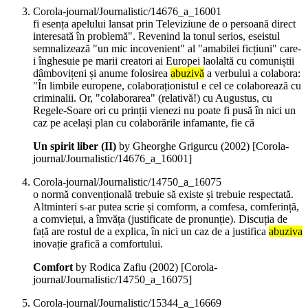
Corola-journal/Journalistic/14676_a_16001
fi esența apelului lansat prin Televiziune de o persoană direct
interesată în problemă". Revenind la tonul serios, eseistul
semnalizează "un mic incovenient" al "amabilei ficțiuni" care-
i înghesuie pe marii creatori ai Europei laolaltă cu comuniștii
dâmbovițeni și anume folosirea
abuzivă
a verbului a colabora:
"În limbile europene, colaboraționistul e cel ce colaborează cu
criminalii. Or, "colaborarea" (relativă!) cu Augustus, cu
Regele-Soare ori cu prinții vienezi nu poate fi pusă în nici un
caz pe același plan cu colaborările infamante, fie că
Un spirit liber (II)
by Gheorghe Grigurcu (
2002
)
[Corola-
journal/Journalistic/14676_a_16001]
Corola-journal/Journalistic/14750_a_16075
o normă convențională trebuie să existe și trebuie respectată.
Altminteri s-ar putea scrie și comform, a comfesa, comferință,
a comviețui, a îmvăța (justificate de pronunție). Discuția de
față are rostul de a explica, în nici un caz de a justifica
abuziva
inovație grafică a comfortului.
Comfort
by Rodica Zafiu (
2002
)
[Corola-
journal/Journalistic/14750_a_16075]
Corola-journal/Journalistic/15344_a_16669