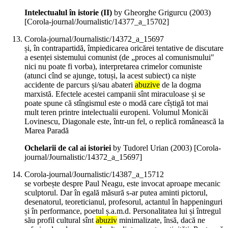
Intelectualul în istorie (II)
by Gheorghe Grigurcu (
2003
)
[Corola-journal/Journalistic/14377_a_15702]
Corola-journal/Journalistic/14372_a_15697
și, în contrapartidă, împiedicarea oricărei tentative de discutare
a esenței sistemului comunist (de „proces al comunismului"
nici nu poate fi vorba), interpretarea crimelor comuniste
(atunci cînd se ajunge, totuși, la acest subiect) ca niște
accidente de parcurs și/sau abateri
abuzive
de la dogma
marxistă. Efectele acestei campanii sînt miraculoase și se
poate spune că stîngismul este o modă care cîștigă tot mai
mult teren printre intelectualii europeni. Volumul Monicăi
Lovinescu, Diagonale este, într-un fel, o replică românească la
Marea Paradă
Ochelarii de cal ai istoriei
by Tudorel Urian (
2003
)
[Corola-
journal/Journalistic/14372_a_15697]
Corola-journal/Journalistic/14387_a_15712
se vorbește despre Paul Neagu, este invocat aproape mecanic
sculptorul. Dar în egală măsură s-ar putea aminti pictorul,
desenatorul, teoreticianul, profesorul, actantul în happeninguri
și în performance, poetul ș.a.m.d. Personalitatea lui și întregul
său profil cultural sînt
abuziv
minimalizate, însă, dacă ne