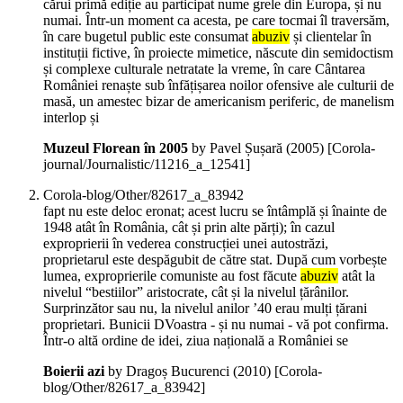
cărui primă ediție au participat nume grele din Europa, și nu
numai. Într-un moment ca acesta, pe care tocmai îl traversăm,
în care bugetul public este consumat
abuziv
și clientelar în
instituții fictive, în proiecte mimetice, născute din semidoctism
și complexe culturale netratate la vreme, în care Cântarea
României renaște sub înfățișarea noilor ofensive ale culturii de
masă, un amestec bizar de americanism periferic, de manelism
interlop și
Muzeul Florean în 2005
by Pavel Șușară (
2005
)
[Corola-
journal/Journalistic/11216_a_12541]
Corola-blog/Other/82617_a_83942
fapt nu este deloc eronat; acest lucru se întâmplă și înainte de
1948 atât în România, cât și prin alte părți); în cazul
exproprierii în vederea construcției unei autostrăzi,
proprietarul este despăgubit de către stat. După cum vorbește
lumea, exproprierile comuniste au fost făcute
abuziv
atât la
nivelul “bestiilor” aristocrate, cât și la nivelul țărânilor.
Surprinzător sau nu, la nivelul anilor ’40 erau mulți țărani
proprietari. Bunicii DVoastra - și nu numai - vă pot confirma.
Într-o altă ordine de idei, ziua națională a României se
Boierii azi
by Dragoș Bucurenci (
2010
)
[Corola-
blog/Other/82617_a_83942]