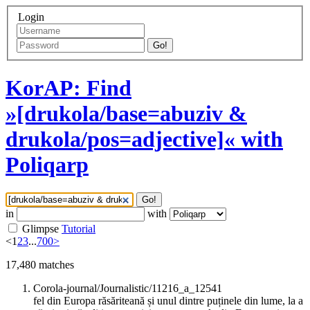
Login
Go!
KorAP: Find
»[drukola/base=abuziv &
drukola/pos=adjective]« with
Poliqarp
Go!
in
with
Glimpse
Tutorial
<
1
2
3
...
700
>
17,480
matches
Corola-journal/Journalistic/11216_a_12541
fel din Europa răsăriteană și unul dintre puținele din lume, la a