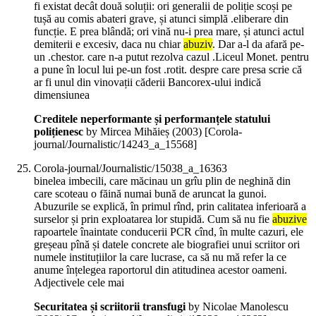
fi existat decât două soluții: ori generalii de poliție scoși pe
tușă au comis abateri grave, și atunci simplă .eliberare din
funcție. E prea blândă; ori vină nu-i prea mare, și atunci actul
demiterii e excesiv, daca nu chiar
abuziv
. Dar a-l da afară pe-
un .chestor. care n-a putut rezolva cazul .Liceul Monet. pentru
a pune în locul lui pe-un fost .rotit. despre care presa scrie că
ar fi unul din vinovații căderii Bancorex-ului indică
dimensiunea
Creditele neperformante și performanțele statului
polițienesc
by Mircea Mihăieș (
2003
)
[Corola-
journal/Journalistic/14243_a_15568]
Corola-journal/Journalistic/15038_a_16363
binelea imbecili, care măcinau un grîu plin de neghină din
care scoteau o făină numai bună de aruncat la gunoi.
Abuzurile se explică, în primul rînd, prin calitatea inferioară a
surselor și prin exploatarea lor stupidă. Cum să nu fie
abuzive
rapoartele înaintate conducerii PCR cînd, în multe cazuri, ele
greșeau pînă și datele concrete ale biografiei unui scriitor ori
numele instituțiilor la care lucrase, ca să nu mă refer la ce
anume înțelegea raportorul din atitudinea acestor oameni.
Adjectivele cele mai
Securitatea și scriitorii transfugi
by Nicolae Manolescu