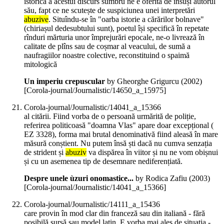
istorică a acestui discurs sumbru ne e oferită de însuși autorul
său, fapt ce ne scutește de suspiciunea unei interpretări
abuzive
. Situîndu-se în "oarba istorie a cărărilor bolnave"
(chiriașul dedesubtului sunt), poetul își specifică în repetate
rînduri mărturia unor împrejurări epocale, ne-o livrează în
calitate de plîns sau de coșmar al veacului, de sumă a
naufragiilor noastre colective, reconstituind o spaimă
mitologică
Un imperiu crepuscular
by Gheorghe Grigurcu (
2002
)
[Corola-journal/Journalistic/14650_a_15975]
Corola-journal/Journalistic/14041_a_15366
al citării. Fiind vorba de o persoană urmărită de poliție,
referirea politicoasă "doamna Vlas" apare doar excepțional (
EZ 3328), forma mai brutal denominativă fiind aleasă în mare
măsură conștient. Nu putem însă ști dacă nu cumva senzația
de strident și
abuziv
va dispărea în viitor și nu ne vom obișnui
și cu un asemenea tip de desemnare nediferențiată.
Despre unele ùzuri onomastice...
by Rodica Zafiu (
2003
)
[Corola-journal/Journalistic/14041_a_15366]
Corola-journal/Journalistic/14111_a_15436
care provin în mod clar din franceză sau din italiană - fără
posibilă sursă sau model latin. E vorba mai ales de situația -