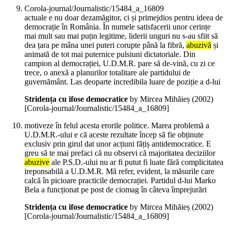
Corola-journal/Journalistic/15484_a_16809
actuale e nu doar dezamăgitor, ci și primejdios pentru ideea de
democrație în România. În numele satisfacerii unor cerințe
mai mult sau mai puțin legitime, liderii unguri nu s-au sfiit să
dea țara pe mâna unei puteri corupte până la fibră,
abuzivă
și
animată de tot mai puternice pulsiuni dictatoriale. Din
campion al democrației, U.D.M.R. pare să de-vină, cu zi ce
trece, o anexă a planurilor totalitare ale partidului de
guvernământ. Las deoparte incredibila luare de poziție a d-lui
Stridența cu ifose democratice
by Mircea Mihăieș (
2002
)
[Corola-journal/Journalistic/15484_a_16809]
motiveze în felul acesta erorile politice. Marea problemă a
U.D.M.R.-ului e că aceste rezultate încep să fie obținute
exclusiv prin girul dat unor acțiuni fățiș antidemocratice. E
greu să te mai prefaci că nu observi că majoritatea deciziilor
abuzive
ale P.S.D.-ului nu ar fi putut fi luate fără complicitatea
ireponsabilă a U.D.M.R. Mă refer, evident, la măsurile care
calcă în picioare practicile democrației. Partidul d-lui Marko
Bela a funcționat pe post de ciomag în câteva împrejurări
Stridența cu ifose democratice
by Mircea Mihăieș (
2002
)
[Corola-journal/Journalistic/15484_a_16809]