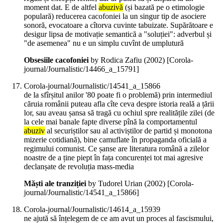
moment dat. E de altfel
abuzivă
(și bazată pe o etimologie
populară) reducerea cacofoniei la un singur tip de asociere
sonoră, evocatoare a cîtorva cuvinte tabuizate. Supărătoare e
desigur lipsa de motivație semantică a "soluției": adverbul și
"de asemenea" nu e un simplu cuvînt de umplutură
Obsesiile cacofoniei
by Rodica Zafiu (
2002
)
[Corola-
journal/Journalistic/14466_a_15791]
Corola-journal/Journalistic/14541_a_15866
de la sfîrșitul anilor '80 poate fi o problemă) prin intermediul
căruia românii puteau afla cîte ceva despre istoria reală a țării
lor, sau aveau șansa să tragă cu ochiul spre realitățile zilei (de
la cele mai banale fapte diverse pînă la comportamentul
abuziv
al securiștilor sau al activiștilor de partid și monotona
mizerie cotidiană), bine camuflate în propaganda oficială a
regimului comunist. Ce șanse are literatura română a zilelor
noastre de a ține piept în fața concurenței tot mai agresive
declanșate de revoluția mass-media
Măști ale tranziției
by Tudorel Urian (
2002
)
[Corola-
journal/Journalistic/14541_a_15866]
Corola-journal/Journalistic/14614_a_15939
ne ajută să înțelegem de ce am avut un proces al fascismului,