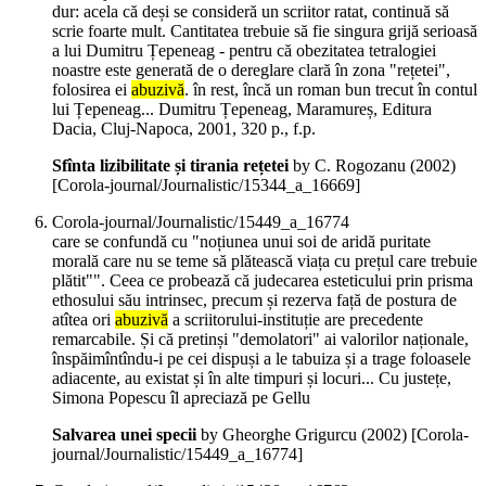
dur: acela că deși se consideră un scriitor ratat, continuă să
scrie foarte mult. Cantitatea trebuie să fie singura grijă serioasă
a lui Dumitru Țepeneag - pentru că obezitatea tetralogiei
noastre este generată de o dereglare clară în zona "rețetei",
folosirea ei
abuzivă
. în rest, încă un roman bun trecut în contul
lui Țepeneag... Dumitru Țepeneag, Maramureș, Editura
Dacia, Cluj-Napoca, 2001, 320 p., f.p.
Sfînta lizibilitate și tirania rețetei
by C. Rogozanu (
2002
)
[Corola-journal/Journalistic/15344_a_16669]
Corola-journal/Journalistic/15449_a_16774
care se confundă cu "noțiunea unui soi de aridă puritate
morală care nu se teme să plătească viața cu prețul care trebuie
plătit"". Ceea ce probează că judecarea esteticului prin prisma
ethosului său intrinsec, precum și rezerva față de postura de
atîtea ori
abuzivă
a scriitorului-instituție are precedente
remarcabile. Și că pretinși "demolatori" ai valorilor naționale,
înspăimîntîndu-i pe cei dispuși a le tabuiza și a trage foloasele
adiacente, au existat și în alte timpuri și locuri... Cu justețe,
Simona Popescu îl apreciază pe Gellu
Salvarea unei specii
by Gheorghe Grigurcu (
2002
)
[Corola-
journal/Journalistic/15449_a_16774]