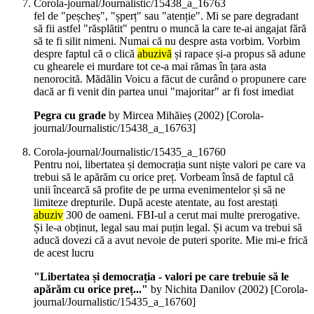
Corola-journal/Journalistic/15438_a_16763
fel de "peșcheș", "șperț" sau "atenție". Mi se pare degradant
să fii astfel "răsplătit" pentru o muncă la care te-ai angajat fără
să te fi silit nimeni. Numai că nu despre asta vorbim. Vorbim
despre faptul că o clică
abuzivă
și rapace și-a propus să adune
cu ghearele ei murdare tot ce-a mai rămas în țara asta
nenorocită. Mădălin Voicu a făcut de curând o propunere care
dacă ar fi venit din partea unui "majoritar" ar fi fost imediat
Pegra cu grade
by Mircea Mihăieș (
2002
)
[Corola-
journal/Journalistic/15438_a_16763]
Corola-journal/Journalistic/15435_a_16760
Pentru noi, libertatea și democrația sunt niște valori pe care va
trebui să le apărăm cu orice preț. Vorbeam însă de faptul că
unii încearcă să profite de pe urma evenimentelor și să ne
limiteze drepturile. După aceste atentate, au fost arestați
abuziv
300 de oameni. FBI-ul a cerut mai multe prerogative.
Și le-a obținut, legal sau mai puțin legal. Și acum va trebui să
aducă dovezi că a avut nevoie de puteri sporite. Mie mi-e frică
de acest lucru
"Libertatea și democrația - valori pe care trebuie să le
apărăm cu orice preț..."
by Nichita Danilov (
2002
)
[Corola-
journal/Journalistic/15435_a_16760]