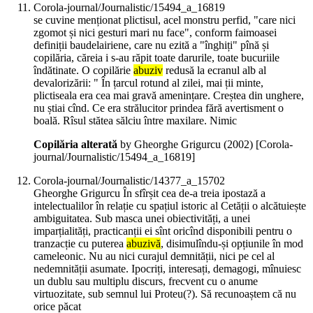
Corola-journal/Journalistic/15494_a_16819
se cuvine menționat plictisul, acel monstru perfid, "care nici
zgomot și nici gesturi mari nu face", conform faimoasei
definiții baudelairiene, care nu ezită a "înghiți" pînă și
copilăria, căreia i s-au răpit toate darurile, toate bucuriile
îndătinate. O copilărie
abuziv
redusă la ecranul alb al
devalorizării: " În țarcul rotund al zilei, mai ții minte,
plictiseala era cea mai gravă amenințare. Creștea din unghere,
nu știai cînd. Ce era strălucitor prindea fără avertisment o
boală. Rîsul stătea sălciu între maxilare. Nimic
Copilăria alterată
by Gheorghe Grigurcu (
2002
)
[Corola-
journal/Journalistic/15494_a_16819]
Corola-journal/Journalistic/14377_a_15702
Gheorghe Grigurcu În sfîrșit cea de-a treia ipostază a
intelectualilor în relație cu spațiul istoric al Cetății o alcătuiește
ambiguitatea. Sub masca unei obiectivități, a unei
imparțialități, practicanții ei sînt oricînd disponibili pentru o
tranzacție cu puterea
abuzivă
, disimulîndu-și opțiunile în mod
cameleonic. Nu au nici curajul demnității, nici pe cel al
nedemnității asumate. Ipocriți, interesați, demagogi, mînuiesc
un dublu sau multiplu discurs, frecvent cu o anume
virtuozitate, sub semnul lui Proteu(?). Să recunoaștem că nu
orice păcat