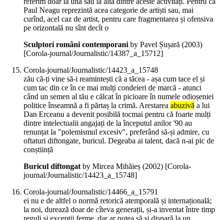
referim doar la una sau la alta dintre aceste activități. Pentru că
Paul Neagu reprezintă acea categorie de artiști sau, mai
curînd, acel caz de artist, pentru care fragmentarea și ofensiva
pe orizontală nu sînt decît o
Sculptori români contemporani
by Pavel Șușară (
2003
)
[Corola-journal/Journalistic/14387_a_15712]
Corola-journal/Journalistic/14423_a_15748
zău că-ți vine să-i reamintești că a tăcea - așa cum tace el și
cum tac din ce în ce mai mulți condeieri de marcă - atunci
când un semen al tău e călcat în picioare în numele odioșeniei
politice înseamnă a fi părtaș la crimă. Arestarea
abuzivă
a lui
Dan Erceanu a devenit posibilă tocmai pentru că foarte mulți
dintre intelectualii angajați de la începutul anilor '90 au
renunțat la "polemismul excesiv", preferând să-și admire, cu
oftaturi diftongate, buricul. Degeaba ai talent, dacă n-ai pic de
conștiință
Buricul diftongat
by Mircea Mihăieș (
2002
)
[Corola-
journal/Journalistic/14423_a_15748]
Corola-journal/Journalistic/14466_a_15791
ei nu e de altfel o normă retorică atemporală și internațională;
la noi, durează doar de cîteva generații, și-a inventat între timp
reguli și excepții ferme, dar ar putea să și dispară la un