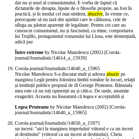
dar nu și unul al comunismului. E vorba de faptul că
dictaturile de dreapta, lipsite de o filosofie proprie, au fost în
practică, și în modul cel mai strident,
abuzive
, în vreme ce,
preocupate să nu iasă din spiritul care le călăuzea, cele de
stînga au păstrat aparențe de legalitate. Pentru cei care au
cunoscut comunismul, nu și fascismul, ca mine, comportarea
lui Trujillo, protagonistul romanului lui Llosa, este demențială,
adică pur
Între extreme
by Nicolae Manolescu (
2002
)
[Corola-
journal/Journalistic/14614_a_15939]
Corola-journal/Journalistic/14640_a_15965
Nicolae Manolescu S-a discutat mult și adesea
abuziv
pe
marginea Legii pentru folosirea limbii române în locuri, relații
și instituții publice propusă de dl George Pruteanu. Bănuiala
mea este că nu toți opinenții au și citit-o. De unde, anumite
exagerări. Aceasta nu înseamnă că legea e acceptabilă și
Legea Pruteanu
by Nicolae Manolescu (
2002
)
[Corola-
journal/Journalistic/14640_a_15965]
Corola-journal/Journalistic/14650_a_15975
un incest: "aici la marginea imperiului/ viitorul e ca un incest
al destinului" (viitorul ca un incest al destinului). Cheia