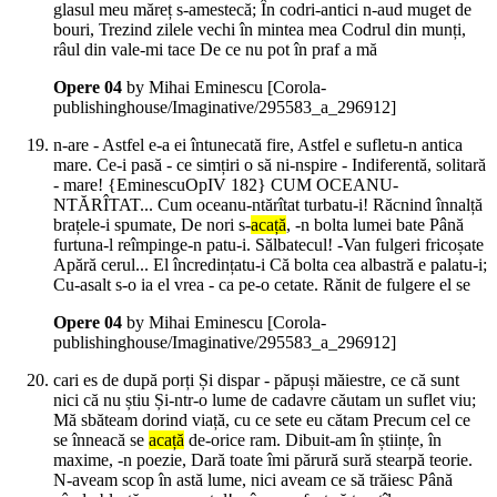
glasul meu măreț s-amestecă; În codri-antici n-aud muget de
bouri, Trezind zilele vechi în mintea mea Codrul din munți,
râul din vale-mi tace De ce nu pot în praf a mă
Opere 04
by Mihai Eminescu
[Corola-
publishinghouse/Imaginative/295583_a_296912]
n-are - Astfel e-a ei întunecată fire, Astfel e sufletu-n antica
mare. Ce-i pasă - ce simțiri o să ni-nspire - Indiferentă, solitară
- mare! {EminescuOpIV 182} CUM OCEANU-
NTĂRÎTAT... Cum oceanu-ntărîtat turbatu-i! Răcnind înnalță
brațele-i spumate, De nori s-
acață
, -n bolta lumei bate Până
furtuna-l reîmpinge-n patu-i. Sălbatecul! -Van fulgeri fricoșate
Apără cerul... El încredințatu-i Că bolta cea albastră e palatu-i;
Cu-asalt s-o ia el vrea - ca pe-o cetate. Rănit de fulgere el se
Opere 04
by Mihai Eminescu
[Corola-
publishinghouse/Imaginative/295583_a_296912]
cari es de după porți Și dispar - păpuși măiestre, ce că sunt
nici că nu știu Și-ntr-o lume de cadavre căutam un suflet viu;
Mă sbăteam dorind viață, cu ce sete eu cătam Precum cel ce
se înneacă se
acață
de-orice ram. Dibuit-am în științe, în
maxime, -n poezie, Dară toate îmi părură sură stearpă teorie.
N-aveam scop în astă lume, nici aveam ce să trăiesc Până