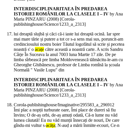
INTERDISCIPLINARITAEA ÎN PREDAREA
ISTORIEI ROMÂNILOR LA CLASELE I – IV
by Ana
Maria PINZARU (
2008
)
[Corola-
publishinghouse/Science/1233_a_2313]
lui dreaptă slujbă și căci că-i iaste lui dreaptă ocină. Iar spre
mai mare tărie și putere a tot ce s-a sens mai sus, poruncit-am
credinciosului nostru boier Tăutul logofătul să scrie și pecetea
noastră s' o
acațe
către această a noastră carte. A scris Sandru
Cârje În Suceava la anul 7003 luna Martie 17 zile. De pe
limba sîrbească pre limba Moldovenească tălmăcitu-le-am cu
Gheorghe Ghibănescu, profesor de Limba romînă la școala
Normală " Vasile Lupu" din
INTERDISCIPLINARITAEA ÎN PREDAREA
ISTORIEI ROMÂNILOR LA CLASELE I – IV
by Ana
Maria PINZARU (
2008
)
[Corola-
publishinghouse/Science/1233_a_2313]
Corola-publishinghouse/Imaginative/295583_a_296912
Îmi plac a nopții turburate oare, Îmi place de dureri să fiu
învins; O de-aș orbi, de-aș amuți odată, Că-n lume nu văd
lumea căutată! Eu nu văd munții înnecați de nouri, De care
gîndu-mi vultur s-
acăța
; N-aud a mării înmiite-ecouri, Ce-n