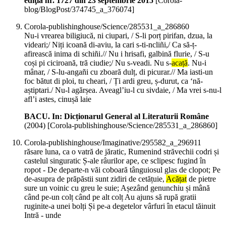
ediţia nr. 1727 din 23 septembrie 2015
[Corola-
blog/BlogPost/374745_a_376074]
Corola-publishinghouse/Science/285531_a_286860
Nu-i vrearea biligiucă, ni ciupari, / S-li porț pirifan, dzua, la
videari;/ Niți icoană di-aviu, la cari s-ti-ncliñi,/ Ca să-ț-
afirească inima di schiñi.// Nu i hrisafi, galbină flurie, / S-u
coși pi ciciroană, tră ciudie;/ Nu s-veadi. Nu s-
acață
. Nu-i
mânar, / S-lu-angañi cu zboară dulț, di picurar.// Ma iasti-un
foc bătut di ploi, tu cheari, / Ți ardi greu, ș-durut, ca ‘nă-
aștiptari./ Nu-l agărșea. Aveagl’iu-l cu sivdaie, / Ma vrei s-nu-l
afl’i astes, cinușă laie
BACU. In: Dicționarul General al Literaturii Române
(
2004
)
[Corola-publishinghouse/Science/285531_a_286860]
Corola-publishinghouse/Imaginative/295582_a_296911
răsare luna, ca o vatră de jăratic, Rumenind străvechii codri și
castelul singuratic Ș-ale râurilor ape, ce sclipesc fugind în
ropot - De departe-n văi coboară tânguiosul glas de clopot; Pe
de-asupra de prăpăstii sunt zidiri de cetățuie,
Acățat
de pietre
sure un voinic cu greu le suie; Așezând genunchiu și mână
când pe-un colț când pe alt colț Au ajuns să rupă gratii
ruginite-a unei bolți Și pe-a degetelor vârfuri în etacul tăinuit
Intră - unde