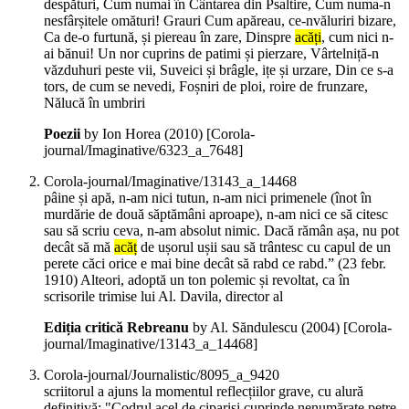
despături, Cum numai în Cântarea din Psaltire, Cum numa-n
nesfârșitele omături! Grauri Cum apăreau, ce-nvăluriri bizare,
Ca de-o furtună, și piereau în zare, Dinspre
acăți
, cum nici n-
ai bănui! Un nor cuprins de patimi și pierzare, Vârtelniță-n
văzduhuri peste vii, Suveici și brâgle, ițe și urzare, Din ce s-a
tors, de cum se nevedi, Foșniri de ploi, roire de frunzare,
Nălucă în umbriri
Poezii
by Ion Horea (
2010
)
[Corola-
journal/Imaginative/6323_a_7648]
Corola-journal/Imaginative/13143_a_14468
pâine și apă, n-am nici tutun, n-am nici primenele (înot în
murdărie de două săptămâni aproape), n-am nici ce să citesc
sau să scriu ceva, n-am absolut nimic. Dacă rămân așa, nu pot
decât să mă
acăț
de ușorul ușii sau să trântesc cu capul de un
perete căci orice e mai bine decât să rabd ce rabd.” (23 febr.
1910) Alteori, adoptă un ton polemic și revoltat, ca în
scrisorile trimise lui Al. Davila, director al
Ediția critică Rebreanu
by Al. Săndulescu (
2004
)
[Corola-
journal/Imaginative/13143_a_14468]
Corola-journal/Journalistic/8095_a_9420
scriitorul a ajuns la momentul reflecțiilor grave, cu alură
definitivă: "Codrul acel de cipariși cuprinde nenumărate petre