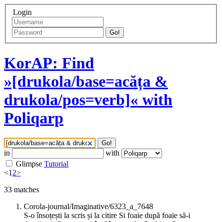
Login
Go!
KorAP: Find
»[drukola/base=acăța &
drukola/pos=verb]« with
Poliqarp
Go!
in
with
Glimpse
Tutorial
<
1
2
>
33
matches
Corola-journal/Imaginative/6323_a_7648
S-o însoțești la scris și la citire Si foaie după foaie să-i