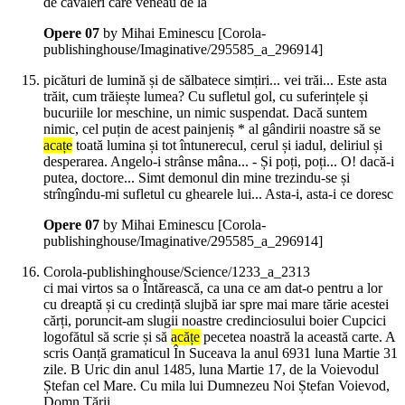
de cavaleri care veneau de la
Opere 07
by Mihai Eminescu
[Corola-
publishinghouse/Imaginative/295585_a_296914]
picături de lumină și de sălbatece simțiri... vei trăi... Este asta
trăit, cum trăiește lumea? Cu sufletul gol, cu suferințele și
bucuriile lor meschine, un nimic suspendat. Dacă suntem
nimic, cel puțin de acest painjeniș * al gândirii noastre să se
acațe
toată lumina și tot întunerecul, cerul și iadul, deliriul și
desperarea. Angelo-i strânse mâna... - Și poți, poți... O! dacă-i
putea, doctore... Simt demonul din mine trezindu-se și
strîngîndu-mi sufletul cu ghearele lui... Asta-i, asta-i ce doresc
Opere 07
by Mihai Eminescu
[Corola-
publishinghouse/Imaginative/295585_a_296914]
Corola-publishinghouse/Science/1233_a_2313
ci mai virtos sa o Întărească, ca una ce am dat-o pentru a lor
cu dreaptă și cu credință slujbă iar spre mai mare tărie acestei
cărți, poruncit-am slugii noastre credinciosului boier Cupcici
logofătul să scrie și să
acățe
pecetea noastră la această carte. A
scris Oanță gramaticul În Suceava la anul 6931 luna Martie 31
zile. B Uric din anul 1485, luna Martie 17, de la Voievodul
Ștefan cel Mare. Cu mila lui Dumnezeu Noi Ștefan Voievod,
Domn Țării