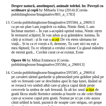
Despre natură, anotimpuri, animale tofelul. In: Poveşti cu
scriitoare şi copii
by Mihaela Ursa (
2014
)
[Corola-
publishinghouse/Imaginative/801_a_1783]
Corola-publishinghouse/Imaginative/295584_a_296913
ca pe-un plan l-am zugrăvit cu mâna, Nimic fiind, L-am
închinat murirei -. În van s-acopără oprind ruina, Nimic etern
în tremurul sclipirei; În van adun și-și grămădesc lumina, În
cărți și scrisuri - și în van ș-
acață
De vis etern sărmana lor
viață... Și tu ca ei voești a fi, demone, Tu care nici nu ești a
mea făptură; Tu ce sfințești a cerului colone Cu glasul mândru
de eternă gură... Cuvânt curat ce-ai existat, Eone
Opere 06
by Mihai Eminescu
[Corola-
publishinghouse/Imaginative/295584_a_296913]
Corola-publishinghouse/Imaginative/295585_a_296914
pe cavaleri sărind gardurile și pătrunzând prin grădine până pe
sub vo fereastă care se deschidea apoi în fața lunei, lăsând să
se ivească vro umbră albă care-și pleca capul tânăr peste
cercevele la umbra de sub fereastă. În alt loc unul
acățat
de
gratii făcea studii floristice unindu-și buzele cu ale celei ființe
care-și scosese capul prin gratii. Numai pe ici pe colo auzea
cânii urlând la lună, paznicii de noapte care strigau, ori grupe