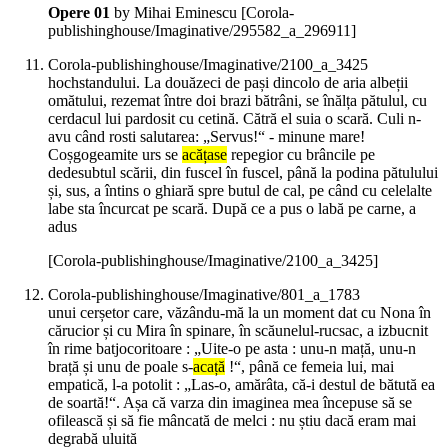
Opere 01
by Mihai Eminescu
[Corola-
publishinghouse/Imaginative/295582_a_296911]
Corola-publishinghouse/Imaginative/2100_a_3425
hochstandului. La douăzeci de pași dincolo de aria albeții
omătului, rezemat între doi brazi bătrâni, se înălța pătulul, cu
cerdacul lui pardosit cu cetină. Cătră el suia o scară. Culi n-
avu când rosti salutarea: „Servus!“ - minune mare!
Coșgogeamite urs se
acățase
repegior cu brâncile pe
dedesubtul scării, din fuscel în fuscel, până la podina pătulului
și, sus, a întins o ghiară spre butul de cal, pe când cu celelalte
labe sta încurcat pe scară. După ce a pus o labă pe carne, a
adus
[Corola-publishinghouse/Imaginative/2100_a_3425]
Corola-publishinghouse/Imaginative/801_a_1783
unui cerșetor care, văzându-mă la un moment dat cu Nona în
cărucior și cu Mira în spinare, în scăunelul-rucsac, a izbucnit
în rime batjocoritoare : „Uite-o pe asta : unu-n mață, unu-n
brață și unu de poale s-
acață
!“, până ce femeia lui, mai
empatică, l-a potolit : „Las-o, amărâta, că-i destul de bătută ea
de soartă!“. Așa că varza din imaginea mea începuse să se
ofilească și să fie mâncată de melci : nu știu dacă eram mai
degrabă uluită