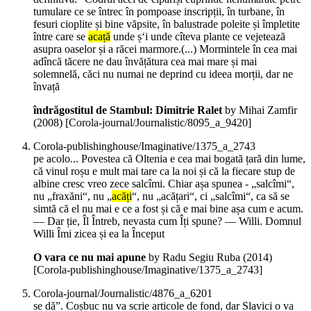
tumulare ce se întrec în pompoase inscripții, în turbane, în
fesuri cioplite și bine văpsite, în balustrade poleite și împletite
între care se
acață
unde ș‘i unde cîteva plante ce vejetează
asupra oaselor și a răcei marmore.(...) Mormintele în cea mai
adîncă tăcere ne dau învățătura cea mai mare și mai
solemnelă, căci nu numai ne deprind cu ideea morții, dar ne
învață
îndrăgostitul de Stambul: Dimitrie Ralet
by Mihai Zamfir
(
2008
)
[Corola-journal/Journalistic/8095_a_9420]
Corola-publishinghouse/Imaginative/1375_a_2743
pe acolo... Povestea că Oltenia e cea mai bogată țară din lume,
că vinul roșu e mult mai tare ca la noi și că la fiecare stup de
albine cresc vreo zece salcîmi. Chiar așa spunea - „salcîmi“,
nu „fraxăni“, nu „
acăți
“, nu „acățari“, ci „salcîmi“, ca să se
simtă că el nu mai e ce a fost și că e mai bine așa cum e acum.
— Dar ție, Îl Întreb, nevasta cum Îți spune? — Willi. Domnul
Willi Îmi zicea și ea la Început
O vara ce nu mai apune
by Radu Segiu Ruba (
2014
)
[Corola-publishinghouse/Imaginative/1375_a_2743]
Corola-journal/Journalistic/4876_a_6201
se dă”. Coșbuc nu va scrie articole de fond, dar Slavici o va