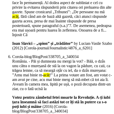
face în permanență. Al doilea aspect de subliniat e cel cu
privire la evitarea răspunderii prin citarea ori preluarea din alte
gazete. Spune cronicarul „Tribunei”: „De persoane nu mă
acăț
, fără când am de bază altă gazetă, căci atunci răspunde
gazeta aceea, presa de mai înainte răspunde de presa
posterioară, spune paragraful (s.a.)”7. De asemenea, pedeapsa
era mai ușoară pentru luarea în zeflemea. Onoarea de a fi...
înjosit Că
Ioan Slavici – „spion” și „trădător”
by Lucian-Vasile Szabo
(
2012
)
[Corola-journal/Journalistic/4876_a_6201]
Corola-blog/BlogPost/338705_a_340034
România. - Păi și dumneata nu mergi la vot? - Băă, o dzâs
unu cătra o mureșană de stă la on vagon la pădure, cu caii, ca
trăgea lemne, ca să meargă oțâr cu iel, da o dzâs mureșana:
”Amu mai binie m-
acăț
!” La prima votare am fost, am votat c-
am avut pe cine, acu mai binie merg să mă-mbet că tot aia îi.
Aveam în camera mea, lipită pe ușă, o poză decupata dintr-un
ziar, cu o fată ucisă la
Votez pentru zâmbetul fetei moarte la Revoluție. A-ți iubi
țara înseamnă să faci astăzi tot ce îți stă în putere ca s-o
poți iubi și mâine
(
2016
)
[Corola-
blog/BlogPost/338705_a_340034]