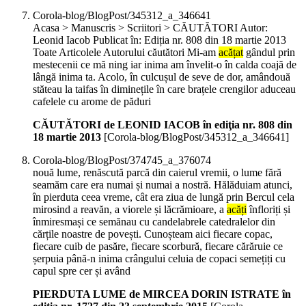
Corola-blog/BlogPost/345312_a_346641
Acasa > Manuscris > Scriitori > CĂUTĂTORI Autor:
Leonid Iacob Publicat în: Ediția nr. 808 din 18 martie 2013
Toate Articolele Autorului căutători Mi-am
acățat
gândul prin
mestecenii ce mă ning iar inima am învelit-o în calda coajă de
lângă inima ta. Acolo, în culcușul de seve de dor, amândouă
stăteau la taifas în diminețile în care brațele crengilor aduceau
cafelele cu arome de păduri
CĂUTĂTORI de LEONID IACOB în ediţia nr. 808 din
18 martie 2013
[Corola-blog/BlogPost/345312_a_346641]
Corola-blog/BlogPost/374745_a_376074
nouă lume, renăscută parcă din caierul vremii, o lume fără
seamăm care era numai și numai a nostră. Hălăduiam atunci,
în pierduta ceea vreme, cât era ziua de lungă prin Bercul cela
mirosind a reavăn, a viorele și lăcrămioare, a
acăți
înfloriți și
înmiresmași ce semănau cu candelabrele catedralelor din
cărțile noastre de povești. Cunoșteam aici fiecare copac,
fiecare cuib de pasăre, fiecare scorbură, fiecare cărăruie ce
șerpuia până-n inima crângului celuia de copaci semețiți cu
capul spre cer și având
PIERDUTA LUME de MIRCEA DORIN ISTRATE în