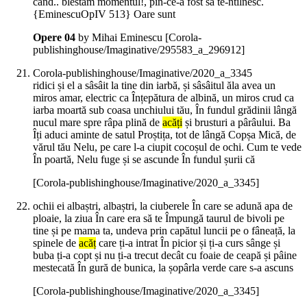
când.. blestăm momentul!, pîn-ce-a fost să te-ntîlnesc.
{EminescuOpIV 513} Oare sunt
Opere 04
by Mihai Eminescu
[Corola-
publishinghouse/Imaginative/295583_a_296912]
Corola-publishinghouse/Imaginative/2020_a_3345
ridici și el a sâsâit la tine din iarbă, și sâsâitul ăla avea un
miros amar, electric ca Înțepătura de albină, un miros crud ca
iarba moartă sub coasa unchiului tău, În fundul grădinii lângă
nucul mare spre râpa plină de
acăți
și brusturi a pârâului. Ba
Îți aduci aminte de satul Proștița, tot de lângă Copșa Mică, de
vărul tău Nelu, pe care l-a ciupit cocoșul de ochi. Cum te vede
În poartă, Nelu fuge și se ascunde În fundul șurii că
[Corola-publishinghouse/Imaginative/2020_a_3345]
ochii ei albaștri, albaștri, la ciuberele În care se adună apa de
ploaie, la ziua În care era să te Împungă taurul de bivoli pe
tine și pe mama ta, undeva prin capătul luncii pe o fâneață, la
spinele de
acăț
care ți-a intrat În picior și ți-a curs sânge și
buba ți-a copt și nu ți-a trecut decât cu foaie de ceapă și pâine
mestecată În gură de bunica, la șopârla verde care s-a ascuns
[Corola-publishinghouse/Imaginative/2020_a_3345]