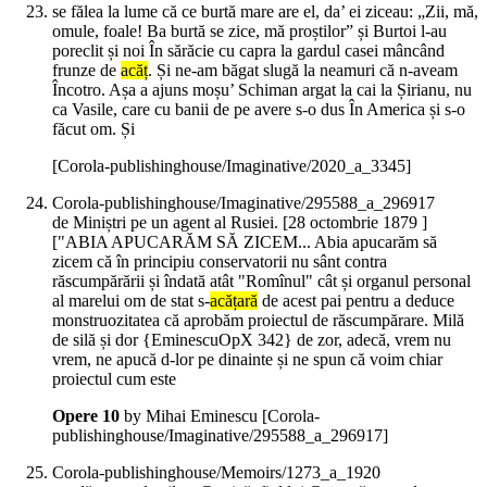
se fălea la lume că ce burtă mare are el, da’ ei ziceau: „Zii, mă,
omule, foale! Ba burtă se zice, mă proștilor” și Burtoi l-au
poreclit și noi În sărăcie cu capra la gardul casei mâncând
frunze de
acăț
. Și ne-am băgat slugă la neamuri că n-aveam
Încotro. Așa a ajuns moșu’ Schiman argat la cai la Șirianu, nu
ca Vasile, care cu banii de pe avere s-o dus În America și s-o
făcut om. Și
[Corola-publishinghouse/Imaginative/2020_a_3345]
Corola-publishinghouse/Imaginative/295588_a_296917
de Miniștri pe un agent al Rusiei. [28 octombrie 1879 ]
["ABIA APUCARĂM SĂ ZICEM... Abia apucarăm să
zicem că în principiu conservatorii nu sânt contra
răscumpărării și îndată atât "Romînul" cât și organul personal
al marelui om de stat s-
acățară
de acest pai pentru a deduce
monstruozitatea că aprobăm proiectul de răscumpărare. Milă
de silă și dor {EminescuOpX 342} de zor, adecă, vrem nu
vrem, ne apucă d-lor pe dinainte și ne spun că voim chiar
proiectul cum este
Opere 10
by Mihai Eminescu
[Corola-
publishinghouse/Imaginative/295588_a_296917]
Corola-publishinghouse/Memoirs/1273_a_1920