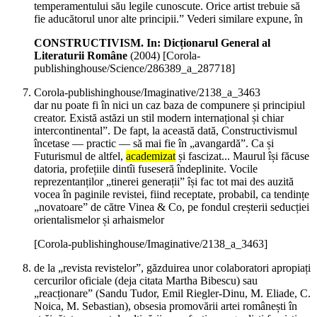
temperamentului său legile cunoscute. Orice artist trebuie să
fie aducătorul unor alte principii.” Vederi similare expune, în
CONSTRUCTIVISM. In: Dicționarul General al
Literaturii Române
(
2004
)
[Corola-
publishinghouse/Science/286389_a_287718]
Corola-publishinghouse/Imaginative/2138_a_3463
dar nu poate fi în nici un caz baza de compunere și principiul
creator. Există astăzi un stil modern internațional și chiar
intercontinental”. De fapt, la această dată, Constructivismul
încetase — practic — să mai fie în „avangardă”. Ca și
Futurismul de altfel,
academizat
și fascizat... Maurul își făcuse
datoria, profețiile dintîi fuseseră îndeplinite. Vocile
reprezentanților „tinerei generații” își fac tot mai des auzită
vocea în paginile revistei, fiind receptate, probabil, ca tendințe
„novatoare” de către Vinea & Co, pe fondul creșterii seducției
orientalismelor și arhaismelor
[Corola-publishinghouse/Imaginative/2138_a_3463]
de la „revista revistelor”, găzduirea unor colaboratori apropiați
cercurilor oficiale (deja citata Martha Bibescu) sau
„reacționare” (Sandu Tudor, Emil Riegler-Dinu, M. Eliade, C.
Noica, M. Sebastian), obsesia promovării artei românești în