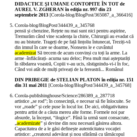
DIDACTICE ŞI UMANE CONTOPITE ÎN TOT de
AUREL V. ZGHERAN în ediţia nr. 997 din 23
septembrie 2013
[Corola-blog/BlogPost/365087_a_366416]
Corola-blog/BlogPost/344439_a_345768
pensii și chenzine, Rețete nu mai sunt nici pentru aspirine,
Tremurăm când vine scadența la chirie, Chirurgii au evadat că
nu au bisturie. Trageți de pe față lințoliu întunecat, Treziți-vă
din imnul în care se doarme, Nonsens le e cuvântul
academizat
Să trecem de acum convinși cu toți la arme. La
arme -înflăcărați- acuma sau deloc; Prea mult mai așteptarăți
în răbdarea voastră, Copiii v-au ucis, răstignindu-vi-i în foc,
Când voi atât de mulți priveați de la fereastră... Românul
DIN PRIBEGIE de STELIAN PLATON în ediţia nr. 151
din 31 mai 2011
[Corola-blog/BlogPost/344439_a_345768]
Corola-publishinghouse/Science/286389_a_287718
artistice „se rod”; în consecință, e necesar să fie înlocuite. Se
vor „roade” și cele puse în locul lor. De aici, obligativitatea
pentru artist de a căuta mereu alte forme. Formele noi par
absurde, la început, “ilogice”. Până la urmă sunt consacrate,
„
academizate
” și devine din nou necesară găsirea altora.
Capacitatea de a le găsi definește autenticitatea vocației
artistice: „creatorul adevărat și nou sfărâmă cu târnăcopul