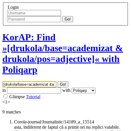
Login
Go!
KorAP: Find
»[drukola/base=academizat &
drukola/pos=adjective]« with
Poliqarp
Go!
in
with
Glimpse
Tutorial
<
1
>
9
matches
Corola-journal/Journalistic/14189_a_15514
asta, indiferent de faptul că a primit ori nu replici valabile.