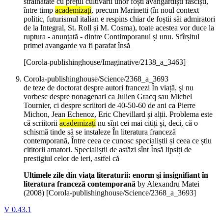
străinătate cu prețul cultivării unor foști avangardiști fasciști,
între timp
academizați
, precum Marinetti (în noul context
politic, futurismul italian e respins chiar de foștii săi admiratori
de la Integral, St. Roll și M. Cosma), toate acestea vor duce la
ruptura - anunțată - dintre Contimporanul și unu. Sfîrșitul
primei avangarde va fi parafat însă
[Corola-publishinghouse/Imaginative/2138_a_3463]
Corola-publishinghouse/Science/2368_a_3693
de teze de doctorat despre autori francezi În viață, și nu
vorbesc despre nonagenari ca Julien Gracq sau Michel
Tournier, ci despre scriitori de 40-50-60 de ani ca Pierre
Michon, Jean Echenoz, Eric Chevillard și alții. Problema este
că scriitorii
academizați
nu sînt cei mai citiți și, deci, că o
schismă tinde să se instaleze În literatura franceză
contemporană, Între ceea ce cunosc specialiștii și ceea ce știu
cititorii amatori. Specialiștii de astăzi sînt Însă lipsiți de
prestigiul celor de ieri, astfel că
Ultimele zile din viaţa literaturii: enorm şi insignifiant în
literatura franceză contemporană
by Alexandru Matei
(
2008
)
[Corola-publishinghouse/Science/2368_a_3693]
V 0.43.1