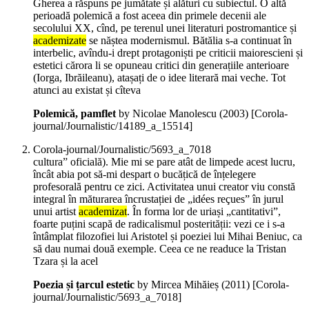
Gherea a răspuns pe jumătate și alături cu subiectul. O altă
perioadă polemică a fost aceea din primele decenii ale
secolului XX, cînd, pe terenul unei literaturi postromantice și
academizate
se năștea modernismul. Bătălia s-a continuat în
interbelic, avîndu-i drept protagoniști pe criticii maiorescieni și
estetici cărora li se opuneau critici din generațiile anterioare
(Iorga, Ibrăileanu), atașați de o idee literară mai veche. Tot
atunci au existat și cîteva
Polemică, pamflet
by Nicolae Manolescu (
2003
)
[Corola-
journal/Journalistic/14189_a_15514]
Corola-journal/Journalistic/5693_a_7018
cultura” oficială). Mie mi se pare atât de limpede acest lucru,
încât abia pot să-mi despart o bucățică de înțelegere
profesorală pentru ce zici. Activitatea unui creator viu constă
integral în măturarea încrustației de „idées reçues” în jurul
unui artist
academizat
. În forma lor de uriași „cantitativi”,
foarte puțini scapă de radicalismul posterității: vezi ce i s-a
întâmplat filozofiei lui Aristotel și poeziei lui Mihai Beniuc, ca
să dau numai două exemple. Ceea ce ne readuce la Tristan
Tzara și la acel
Poezia și țarcul estetic
by Mircea Mihăieș (
2011
)
[Corola-
journal/Journalistic/5693_a_7018]