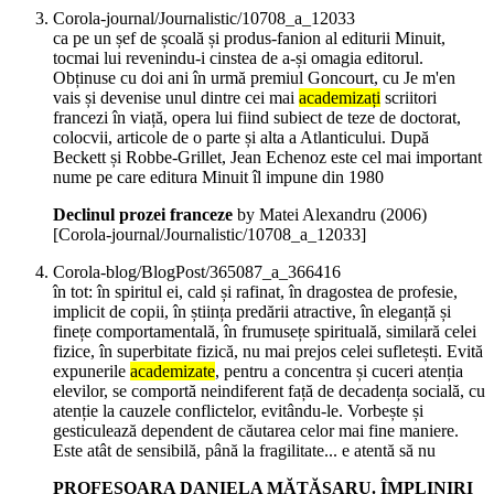
Corola-journal/Journalistic/10708_a_12033
ca pe un șef de școală și produs-fanion al editurii Minuit,
tocmai lui revenindu-i cinstea de a-și omagia editorul.
Obținuse cu doi ani în urmă premiul Goncourt, cu Je m'en
vais și devenise unul dintre cei mai
academizați
scriitori
francezi în viață, opera lui fiind subiect de teze de doctorat,
colocvii, articole de o parte și alta a Atlanticului. După
Beckett și Robbe-Grillet, Jean Echenoz este cel mai important
nume pe care editura Minuit îl impune din 1980
Declinul prozei franceze
by Matei Alexandru (
2006
)
[Corola-journal/Journalistic/10708_a_12033]
Corola-blog/BlogPost/365087_a_366416
în tot: în spiritul ei, cald și rafinat, în dragostea de profesie,
implicit de copii, în știința predării atractive, în eleganță și
finețe comportamentală, în frumusețe spirituală, similară celei
fizice, în superbitate fizică, nu mai prejos celei sufletești. Evită
expunerile
academizate
, pentru a concentra și cuceri atenția
elevilor, se comportă neindiferent față de decadența socială, cu
atenție la cauzele conflictelor, evitându-le. Vorbește și
gesticulează dependent de căutarea celor mai fine maniere.
Este atât de sensibilă, până la fragilitate... e atentă să nu
PROFESOARA DANIELA MĂTĂSARU. ÎMPLINIRI