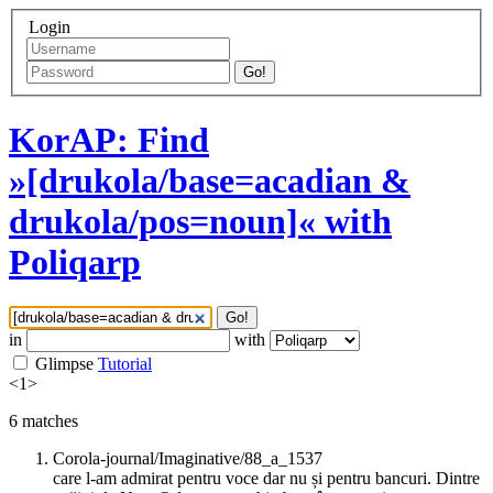
Login
Go!
KorAP: Find
»[drukola/base=acadian &
drukola/pos=noun]« with
Poliqarp
Go!
in
with
Glimpse
Tutorial
<
1
>
6
matches
Corola-journal/Imaginative/88_a_1537
care l-am admirat pentru voce dar nu și pentru bancuri. Dintre