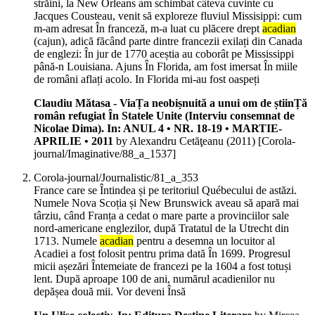
străini, la New Orleans am schimbat câteva cuvinte cu
Jacques Cousteau, venit să exploreze fluviul Missisippi: cum
m-am adresat În franceză, m-a luat cu plăcere drept
acadian
(cajun), adică făcând parte dintre francezii exilați din Canada
de englezi: În jur de 1770 aceștia au coborât pe Mississippi
până-n Louisiana. Ajuns În Florida, am fost imersat În miile
de români aflați acolo. In Florida mi-au fost oaspeți
Claudiu Mătasa - ViaȚa neobișnuită a unui om de știinȚă
român refugiat În Statele Unite (Interviu consemnat de
Nicolae Dima). In: ANUL 4 • NR. 18-19 • MARTIE-
APRILIE • 2011
by Alexandru Cetăţeanu (
2011
)
[Corola-
journal/Imaginative/88_a_1537]
Corola-journal/Journalistic/81_a_353
France care se Întindea și pe teritoriul Québecului de astăzi.
Numele Nova Scoția și New Brunswick aveau să apară mai
târziu, când Franța a cedat o mare parte a provinciilor sale
nord-americane englezilor, după Tratatul de la Utrecht din
1713. Numele
acadian
pentru a desemna un locuitor al
Acadiei a fost folosit pentru prima dată În 1699. Progresul
micii așezări Întemeiate de francezi pe la 1604 a fost totuși
lent. După aproape 100 de ani, numărul acadienilor nu
depășea două mii. Vor deveni Însă