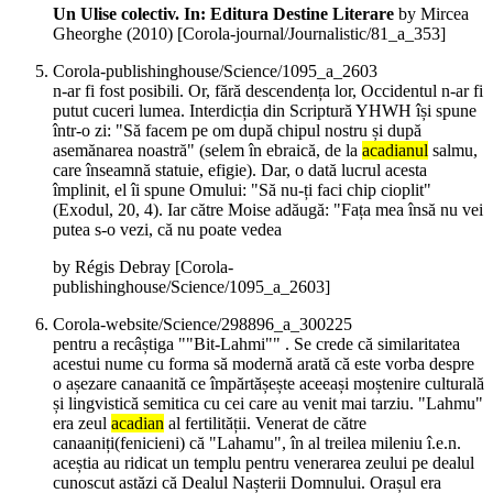
Un Ulise colectiv. In: Editura Destine Literare
by Mircea
Gheorghe (
2010
)
[Corola-journal/Journalistic/81_a_353]
Corola-publishinghouse/Science/1095_a_2603
n-ar fi fost posibili. Or, fără descendența lor, Occidentul n-ar fi
putut cuceri lumea. Interdicția din Scriptură YHWH își spune
într-o zi: "Să facem pe om după chipul nostru și după
asemănarea noastră" (selem în ebraică, de la
acadianul
salmu,
care înseamnă statuie, efigie). Dar, o dată lucrul acesta
împlinit, el îi spune Omului: "Să nu-ți faci chip cioplit"
(Exodul, 20, 4). Iar către Moise adăugă: "Fața mea însă nu vei
putea s-o vezi, că nu poate vedea
by Régis Debray
[Corola-
publishinghouse/Science/1095_a_2603]
Corola-website/Science/298896_a_300225
pentru a recâștiga ""Bit-Lahmi"" . Se crede că similaritatea
acestui nume cu forma să modernă arată că este vorba despre
o așezare canaanită ce împărtășește aceeași moștenire culturală
și lingvistică semitica cu cei care au venit mai tarziu. "Lahmu"
era zeul
acadian
al fertilității. Venerat de către
canaaniți(fenicieni) că "Lahamu", în al treilea mileniu î.e.n.
aceștia au ridicat un templu pentru venerarea zeului pe dealul
cunoscut astăzi că Dealul Nașterii Domnului. Orașul era