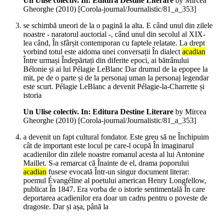
Un Ulise colectiv. In: Editura Destine Literare
by Mircea
Gheorghe (
2010
)
[Corola-journal/Journalistic/81_a_353]
se schimbă uneori de la o pagină la alta. E când unul din zilele
noastre - naratorul auctorial -, când unul din secolul al XIX-
lea când, În sfârșit contemporan cu faptele relatate. La drept
vorbind totul este aidoma unei conversații În dialect
acadian
Între urmași Îndepărtați din diferite epoci, ai bătrânului
Bélonie și ai lui Pélagie LeBlanc Dar drumul de la epopee la
mit, pe de o parte și de la personaj uman la personaj legendar
este scurt. Pélagie LeBlanc a devenit Pélagie-la-Charrette și
istoria
Un Ulise colectiv. In: Editura Destine Literare
by Mircea
Gheorghe (
2010
)
[Corola-journal/Journalistic/81_a_353]
a devenit un fapt cultural fondator. Este greu să ne Închipuim
cât de important este locul pe care-l ocupă În imaginarul
acadienilor din zilele noastre romanul acesta al lui Antonine
Maillet. S-a remarcat că Înainte de el, drama poporului
acadian
fusese evocată Într-un singur document literar:
poemul Évangéline al poetului american Henry Longfellow,
publicat În 1847. Era vorba de o istorie sentimentală În care
deportarea acadienilor era doar un cadru pentru o poveste de
dragoste. Dar și așa, până la