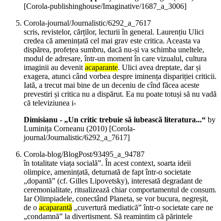
[Corola-publishinghouse/Imaginative/1687_a_3006]
Corola-journal/Journalistic/6292_a_7617
scris, revistelor, cărților, lecturii în general. Laurențiu Ulici
credea că amenințată cel mai grav este critica. Aceasta va
dispărea, profețea sumbru, dacă nu-și va schimba uneltele,
modul de adresare, într-un moment în care vizualul, cultura
imaginii au devenit
acaparante
. Ulici avea dreptate, dar și
exagera, atunci când vorbea despre iminența dispariției criticii.
Iată, a trecut mai bine de un deceniu de cînd făcea aceste
prevestiri și critica nu a dispărut. Ea nu poate totuși să nu vadă
că televiziunea i-
Dimisianu - „Un critic trebuie să iubească literatura...“
by
Luminița Corneanu (
2010
)
[Corola-
journal/Journalistic/6292_a_7617]
Corola-blog/BlogPost/93495_a_94787
în totalitate viața socială”. În acest context, soarta ideii
olimpice, amenințată, deturnată de fapt într-o societate
„dopantă” (cf. Gilles Lipovetsky), interesată degradant de
ceremonialitate, ritualizează chiar comportamentul de consum.
Iar Olimpiadele, conectând Planeta, se vor bucura, negreșit,
de o
acaparantă
„cuvertură mediatică” într-o societate care ne
„condamnă” la divertisment. Să reamintim că părintele