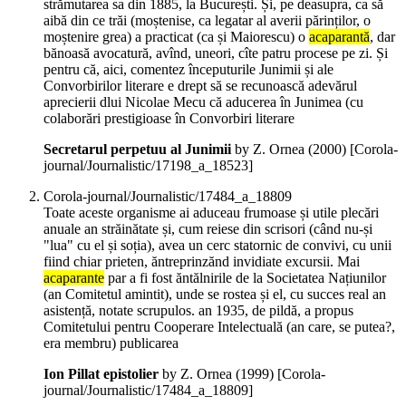
strămutarea sa din 1885, la București. Și, pe deasupra, ca să
aibă din ce trăi (moștenise, ca legatar al averii părinților, o
moștenire grea) a practicat (ca și Maiorescu) o
acaparantă
, dar
bănoasă avocatură, avînd, uneori, cîte patru procese pe zi. Și
pentru că, aici, comentez începuturile Junimii și ale
Convorbirilor literare e drept să se recunoască adevărul
aprecierii dlui Nicolae Mecu că aducerea în Junimea (cu
colaborări prestigioase în Convorbiri literare
Secretarul perpetuu al Junimii
by Z. Ornea (
2000
)
[Corola-
journal/Journalistic/17198_a_18523]
Corola-journal/Journalistic/17484_a_18809
Toate aceste organisme ai aduceau frumoase și utile plecări
anuale an străinătate și, cum reiese din scrisori (când nu-și
"lua" cu el și soția), avea un cerc statornic de convivi, cu unii
fiind chiar prieten, ăntreprinzănd invidiate excursii. Mai
acaparante
par a fi fost ăntălnirile de la Societatea Națiunilor
(an Comitetul amintit), unde se rostea și el, cu succes real an
asistență, notate scrupulos. an 1935, de pildă, a propus
Comitetului pentru Cooperare Intelectuală (an care, se putea?,
era membru) publicarea
Ion Pillat epistolier
by Z. Ornea (
1999
)
[Corola-
journal/Journalistic/17484_a_18809]