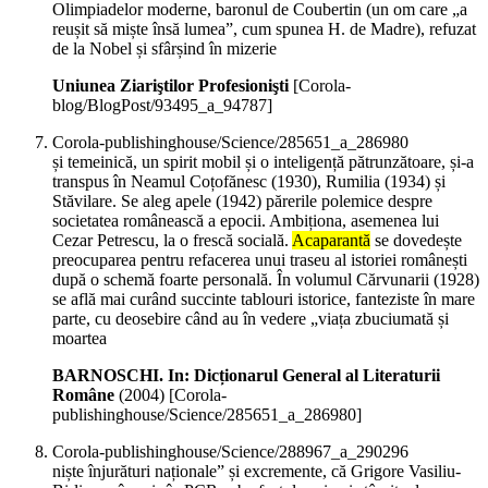
Olimpiadelor moderne, baronul de Coubertin (un om care „a
reușit să miște însă lumea”, cum spunea H. de Madre), refuzat
de la Nobel și sfârșind în mizerie
Uniunea Ziariştilor Profesionişti
[Corola-
blog/BlogPost/93495_a_94787]
Corola-publishinghouse/Science/285651_a_286980
și temeinică, un spirit mobil și o inteligență pătrunzătoare, și-a
transpus în Neamul Coțofănesc (1930), Rumilia (1934) și
Stăvilare. Se aleg apele (1942) părerile polemice despre
societatea românească a epocii. Ambiționa, asemenea lui
Cezar Petrescu, la o frescă socială.
Acaparantă
se dovedește
preocuparea pentru refacerea unui traseu al istoriei românești
după o schemă foarte personală. În volumul Cărvunarii (1928)
se află mai curând succinte tablouri istorice, fanteziste în mare
parte, cu deosebire când au în vedere „viața zbuciumată și
moartea
BARNOSCHI. In: Dicționarul General al Literaturii
Române
(
2004
)
[Corola-
publishinghouse/Science/285651_a_286980]
Corola-publishinghouse/Science/288967_a_290296
niște înjurături naționale” și excremente, că Grigore Vasiliu-