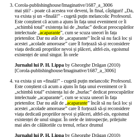
Corola-publishinghouse/Imaginative/1687_a_3006
mai știi? - poate că acestea vor deveni, în final, câștiguri! „Da,
va exista și un «finală!” - cugetă puțin melancolic Profesorul.
Este conștient că acum a ajuns în fața unui eveniment ce îi
„schimbă total” existența lui de „burlac” dedicat preocupărilor
intelectuale „
acaparante
”, cum se scuza uneori în fața
prietenilor. Dar nu atât de „acaparante” încât să nu facă loc și
acestei „acolade amoroase” care îl forțează să-și reconsidere
viața dedicată propriilor nevoi și plăceri, altfel-zis, egoismul
existenței de unul singur. În orele
Jurnalul lui P. H. Lippa
by Gheorghe Drăgan (
2010
)
[Corola-publishinghouse/Imaginative/1687_a_3006]
va exista și un «finală!” - cugetă puțin melancolic Profesorul.
Este conștient că acum a ajuns în fața unui eveniment ce îi
„schimbă total” existența lui de „burlac” dedicat preocupărilor
intelectuale „acaparante”, cum se scuza uneori în fața
prietenilor. Dar nu atât de „
acaparante
” încât să nu facă loc și
acestei „acolade amoroase” care îl forțează să-și reconsidere
viața dedicată propriilor nevoi și plăceri, altfel-zis, egoismul
existenței de unul singur. În orele de introspecție, prilejuite
mai ales de călătoriile cu trenul, reface drumul
Jurnalul lui P. H. Lippa
by Gheorghe Drăgan (
2010
)