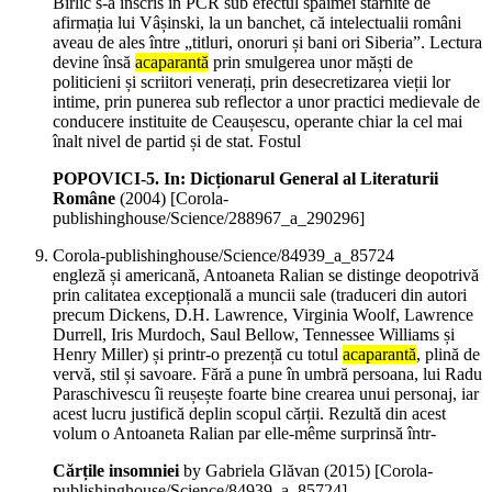
Birlic s-a înscris în PCR sub efectul spaimei stârnite de
afirmația lui Vâșinski, la un banchet, că intelectualii români
aveau de ales între „titluri, onoruri și bani ori Siberia”. Lectura
devine însă
acaparantă
prin smulgerea unor măști de
politicieni și scriitori venerați, prin desecretizarea vieții lor
intime, prin punerea sub reflector a unor practici medievale de
conducere instituite de Ceaușescu, operante chiar la cel mai
înalt nivel de partid și de stat. Fostul
POPOVICI-5. In: Dicționarul General al Literaturii
Române
(
2004
)
[Corola-
publishinghouse/Science/288967_a_290296]
Corola-publishinghouse/Science/84939_a_85724
engleză și americană, Antoaneta Ralian se distinge deopotrivă
prin calitatea excepțională a muncii sale (traduceri din autori
precum Dickens, D.H. Lawrence, Virginia Woolf, Lawrence
Durrell, Iris Murdoch, Saul Bellow, Tennessee Williams și
Henry Miller) și printr-o prezență cu totul
acaparantă
, plină de
vervă, stil și savoare. Fără a pune în umbră persoana, lui Radu
Paraschivescu îi reușește foarte bine crearea unui personaj, iar
acest lucru justifică deplin scopul cărții. Rezultă din acest
volum o Antoaneta Ralian par elle-même surprinsă într-
Cărțile insomniei
by Gabriela Glăvan (
2015
)
[Corola-
publishinghouse/Science/84939_a_85724]