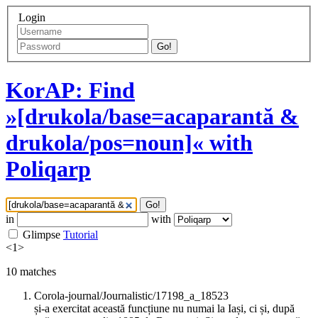
Login
Go!
KorAP: Find
»[drukola/base=acaparantă &
drukola/pos=noun]« with
Poliqarp
Go!
in
with
Glimpse
Tutorial
<
1
>
10
matches
Corola-journal/Journalistic/17198_a_18523
și-a exercitat această funcțiune nu numai la Iași, ci și, după