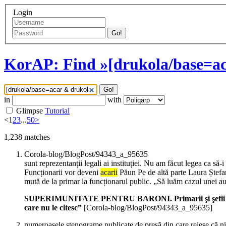
Login
Go!
KorAP: Find »[drukola/base=ac
Go!
in
with
Glimpse
Tutorial
<
1
2
3
...
50
>
1,238
matches
Corola-blog/BlogPost/94343_a_95635
sunt reprezentanții legali ai instituției. Nu am făcut legea ca să-
Funcționarii vor deveni
acarii
Păun Pe de altă parte Laura Ștefan,
mută de la primar la funcționarul public. „Să luăm cazul unei aut
SUPERIMUNITATE PENTRU BARONI. Primarii şi şefii de CJ, 
care nu le citesc”
[Corola-blog/BlogPost/94343_a_95635]
numeroasele stenograme publicate de presă din care reiese că nim