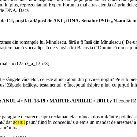
. În plus, reprezentantul Expert Forum a mai atras atenția că prin delega
te de DNA. Dacă
puşi la adăpost de ANI şi DNA. Senator PSD: „N-am făcut legea
xtrase din romanțele lui Minulescu, fără a fi însă din Minulescu ("De-un 
cunoaștem parcă vocea lipsită de vlagă a lui Bacovia ("Duminică din cap pî
urnalistic/12253_a_13578]
sângele vârstelor, ce este atunci albul din privirea nopții? Pe sub pielea
us! Zăpada iscălește testamentul, e Începutul risipire n lut, cu țurțuri Înh
 ANUL 4 • NR. 18-19 • MARTIE-APRILIE • 2011
by Theodor Ră
re paragrafe deoarece capra reclamantei/ a mîncat dosarul/ între poliție/ 
at// dar
acarul
păun/ fiind în concediu/ s-a emis un mandat de arestare/ a 
aur/ într-