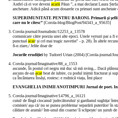
Astfel că ei vor deveni
acarii
Păun ”, a mai declarat Laura Ștefan
anchetare. Adică până acum dosarele cu primari sunt ancheta
SUPERIMUNITATE PENTRU BARONI. Primarii şi şefii de CJ, 
care nu le citesc”
[Corola-blog/BlogPost/94343_a_95635]
Corola-journal/Journalistic/12253_a_13578
comunicare către poezia unei alte epoci. Unele versuri par a fi e
punctual
acar
/ și cel mai tragic navetist" - p. 28). În altele re
fi-n ziare,/ Jelite doar de
Jocurile erudiției
by Tudorel Urian (
2004
)
[Corola-journal/Jo
Corola-journal/Imaginative/88_a_1553
ascunde, În postul cel negru mă duc să mă nving... Dacă plânsul e 
ascuns de-un
acar
beat de iubire, cu podul inimii fracturat și sup
ca Încântarea Însăși, rostesc: e rodnică viața, Îmi place
EVANGHELIA INIMII ANOTIMPURI Jurnal de poet. In:
Corola-journal/Imaginative/14796_a_16121
cuiul/ de lîngă ciocanul/ judecătorului/ și gardianul sughița/ înt
comisiei/ așa că/ nu se punea problema/ separării puterilor/ în st
căldare de aramă// într-unul din coarne/ îi sclipește/ un șurub de 