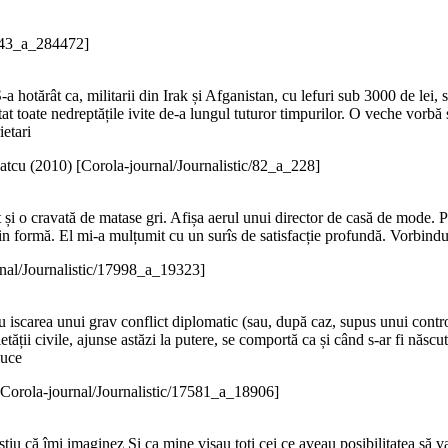
3143_a_284472]
hotărât ca, militarii din Irak și Afganistan, cu lefuri sub 3000 de lei, să f
t toate nedreptățile ivite de-a lungul tuturor timpurilor. O veche vorbă 
ietari
atcu (
2010
)
[Corola-journal/Journalistic/82_a_228]
t și o cravată de matase gri. Afișa aerul unui director de casă de mode. P
in formă. El mi-a mulțumit cu un surîs de satisfacție profundă. Vorbindu-m
rnal/Journalistic/17998_a_19323]
tru iscarea unui grav conflict diplomatic (sau, după caz, supus unui contr
tății civile, ajunse astăzi la putere, se comportă ca și când s-ar fi născu
duce
[Corola-journal/Journalistic/17581_a_18906]
tiu că îmi imaginez Și ca mine visau toți cei ce aveau posibilitatea să v