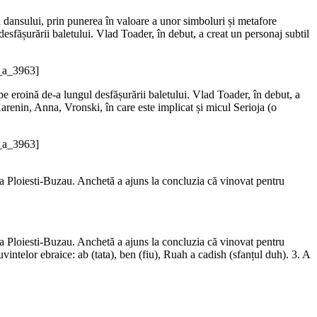
a dansului, prin punerea în valoare a unor simboluri și metafore
esfășurării baletului. Vlad Toader, în debut, a creat un personaj subtil
8_a_3963]
pe eroină de-a lungul desfășurării baletului. Vlad Toader, în debut, a
renin, Anna, Vronski, în care este implicat și micul Serioja (o
8_a_3963]
uta Ploiesti-Buzau. Anchetă a ajuns la concluzia că vinovat pentru
uta Ploiesti-Buzau. Anchetă a ajuns la concluzia că vinovat pentru
vintelor ebraice: ab (tata), ben (fiu), Ruah a cadish (sfanțul duh). 3. A