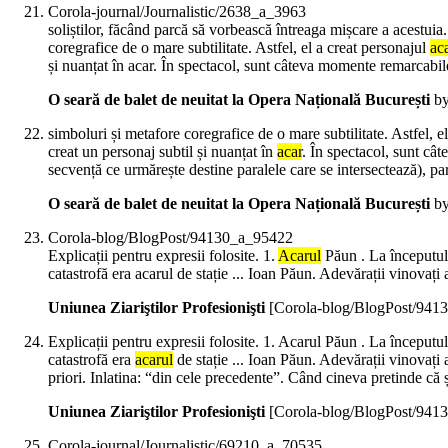
Corola-journal/Journalistic/2638_a_3963
soliștilor, făcând parcă să vorbească întreaga mișcare a acestuia
coregrafice de o mare subtilitate. Astfel, el a creat personajul
ac
și nuanțat în acar. În spectacol, sunt câteva momente remarcabi
O seară de balet de neuitat la Opera Națională București
by
simboluri și metafore coregrafice de o mare subtilitate. Astfel, e
creat un personaj subtil și nuanțat în
acar
. În spectacol, sunt câ
secvență ce urmărește destine paralele care se intersectează), par
O seară de balet de neuitat la Opera Națională București
by
Corola-blog/BlogPost/94130_a_95422
Explicații pentru expresii folosite. 1.
Acarul
Păun . La începutul 
catastrofă era acarul de stație ... Ioan Păun. Adevărații vinovați 
Uniunea Ziariştilor Profesionişti
[Corola-blog/BlogPost/941
Explicații pentru expresii folosite. 1. Acarul Păun . La începutu
catastrofă era
acarul
de stație ... Ioan Păun. Adevărații vinovați 
priori. Inlatina: “din cele precedente”. Când cineva pretinde că ș
Uniunea Ziariştilor Profesionişti
[Corola-blog/BlogPost/941
Corola-journal/Journalistic/69210_a_70535