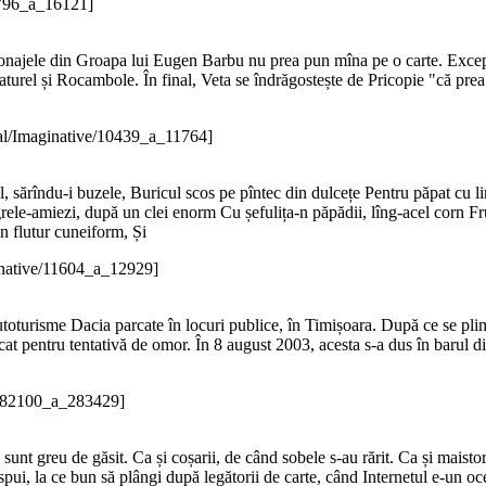
4796_a_16121]
onajele din Groapa lui Eugen Barbu nu prea pun mîna pe o carte. Excepție
turel și Rocambole. În final, Veta se îndrăgostește de Pricopie "că prea c
al/Imaginative/10439_a_11764]
, sărîndu-i buzele, Buricul scos pe pîntec din dulcețe Pentru păpat cu li
rele-amiezi, după un clei enorm Cu șefulița-n păpădii, lîng-acel corn Fr
n flutur cuneiform, Și
inative/11604_a_12929]
autoturisme Dacia parcate în locuri publice, în Timișoara. După ce se pli
t pentru tentativă de omor. În 8 august 2003, acesta s-a dus în barul din
c/282100_a_283429]
te sunt greu de găsit. Ca și coșarii, de când sobele s-au rărit. Ca și maist
i spui, la ce bun să plângi după legătorii de carte, când Internetul e-un 