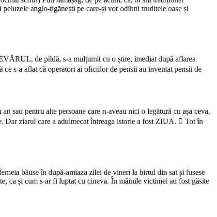
i peluzele anglo-țigănești pe care-și vor odihni truditele oase și
 ADEVĂRUL, de pildă, s-a mulțumit cu o știre, imediat după aflarea
 s-a aflat că operatori ai oficiilor de pensii au inventat pensii de
un an sau pentru alte persoane care n-aveau nici o legătură cu așa ceva.
. Dar ziarul care a adulmecat întreaga istorie a fost ZIUA.  Tot în
femeia băuse în după-amiaza zilei de vineri la birtul din sat și fusese
e, ca și cum s-ar fi luptat cu cineva. În mâinile victimei au fost găsite