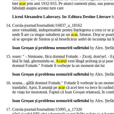
biet
acar
prin anii 1932-933. Pe atunci oamenii știau, sau puteau,
fabulații asupra acestui turn care
Liceul Alexandru Lahovary. In: Editura Destine Literare
b
Corola-journal/Journalistic/16837_a_18162
unor virtualități, indispensabile pentru înțelegerea a ceea ce se 
unde îl are ca singur subaltern pe un
acar
, Simion. Deși se poart
să se apropie de Simion și să beneficieze astfel de iscusința lui î
Ioan Groșan și problema nemuririi sufletului
by Alex. Ștefă
soare: " - Simioane, făcu domnul Fotiade. - Ziceți, dom'șef. - E
lăsă în față, ghemuindu-se.
Acarul
veni lângă șezlong și-și puse 
domnul Fotiade." Fotiade îi vorbește la un moment dat lui
Ioan Groșan și problema nemuririi sufletului
by Alex. Ștefă
seama... gâfâi domnul Fotiade." Fotiade îi vorbește la un moment
trandafiri. Apoi, îl anunță pe
acar
că acel tren va trece în curând 
de viața lor monotonă. Faptul că Ioan Groșan relatează, în cont
Ioan Groșan și problema nemuririi sufletului
by Alex. Ștefă
Corola-journal/Journalistic/15995_a_17320
până și șeful SRI-ului e bugetar!) se pot înălța palate ca-n basm