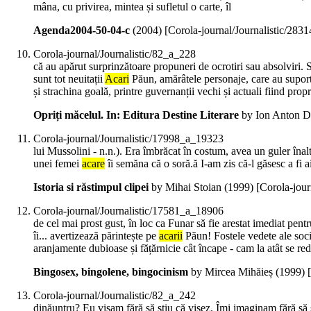
mâna, cu privirea, mintea și sufletul o carte, îl
Agenda2004-50-04-c
(
2004
)
[Corola-journal/Journalistic/28
Corola-journal/Journalistic/82_a_228
că au apărut surprinzătoare propuneri de ocrotiri sau absolviri. S-a 
sunt tot neuitații
Acari
Păun, amărâtele personaje, care au suporta
și strachina goală, printre guvernanții vechi și actuali fiind propr
Opriți măcelul. In: Editura Destine Literare
by Ion Anton D
Corola-journal/Journalistic/17998_a_19323
lui Mussolini - n.n.). Era îmbrăcat în costum, avea un guler înal
unei femei
acare
îi semăna că o soră.ă I-am zis că-l găsesc a fi a
Istoria si răstimpul clipei
by Mihai Stoian (
1999
)
[Corola-jou
Corola-journal/Journalistic/17581_a_18906
de cel mai prost gust, în loc ca Funar să fie arestat imediat pen
îi... avertizează părintește pe
acarii
Păun! Fostele vedete ale socie
aranjamente dubioase și fățărnicie cât încape - cam la atât se re
Bingosex, bingolene, bingocinism
by Mircea Mihăieș (
1999
)
Corola-journal/Journalistic/82_a_242
dinăuntru? Eu visam fără să știu că visez. Îmi imaginam fără să ș