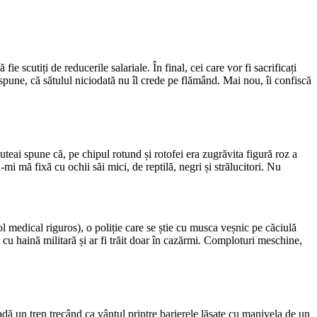
ie scutiți de reducerile salariale. În final, cei care vor fi sacrificați
spune, că sătulul niciodată nu îl crede pe flămând. Mai nou, îi confiscă
uteai spune că, pe chipul rotund și rotofei era zugrăvita figură roz a
i mă fixă cu ochii săi mici, de reptilă, negri și strălucitori. Nu
ol medical riguros), o poliție care se știe cu musca veșnic pe căciulă
t cu haină militară și ar fi trăit doar în cazărmi. Comploturi meschine,
adă un tren trecând ca vântul printre barierele lăsate cu manivela de un