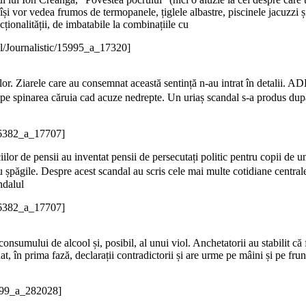
 își vor vedea frumos de termopanele, țiglele albastre, piscinele jacuzzi ș
ționalității, de imbatabile la combinațiile cu
l/Journalistic/15995_a_17320]
rilor. Ziarele care au consemnat această sentință n-au intrat în detalii.
e spinarea căruia cad acuze nedrepte. Un uriaș scandal s-a produs după ce
/16382_a_17707]
iilor de pensii au inventat pensii de persecutați politic pentru copii de 
șpăgile. Despre acest scandal au scris cele mai multe cotidiane centrale
ndalul
/16382_a_17707]
onsumului de alcool și, posibil, al unui viol. Anchetatorii au stabilit că 
, în prima fază, declarații contradictorii și are urme pe mâini și pe frunt
0699_a_282028]