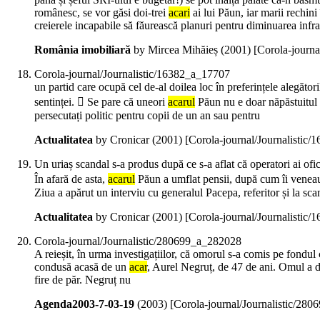
românesc, se vor găsi doi-trei
acari
ai lui Păun, iar marii rechini
creierele incapabile să făurească planuri pentru diminuarea infrac
România imobiliară
by Mircea Mihăieș (
2001
)
[Corola-journa
Corola-journal/Journalistic/16382_a_17707
un partid care ocupă cel de-al doilea loc în preferințele alegăto
sentinței.  Se pare că uneori
acarul
Păun nu e doar năpăstuitul p
persecutați politic pentru copii de un an sau pentru
Actualitatea
by Cronicar (
2001
)
[Corola-journal/Journalistic
Un uriaș scandal s-a produs după ce s-a aflat că operatori ai ofic
În afară de asta,
acarul
Păun a umflat pensii, după cum îi veneau 
Ziua a apărut un interviu cu generalul Pacepa, referitor și la sca
Actualitatea
by Cronicar (
2001
)
[Corola-journal/Journalistic
Corola-journal/Journalistic/280699_a_282028
A reieșit, în urma investigațiilor, că omorul s-a comis pe fondul c
condusă acasă de un
acar
, Aurel Negruț, de 47 de ani. Omul a dat
fire de păr. Negruț nu
Agenda2003-7-03-19
(
2003
)
[Corola-journal/Journalistic/28