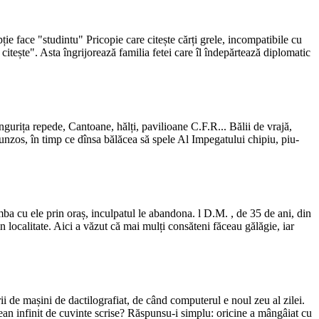
 face "studintu" Pricopie care citește cărți grele, incompatibile cu
itește". Asta îngrijorează familia fetei care îl îndepărtează diplomatic
ngurița repede, Cantoane, hălți, pavilioane C.F.R... Bălii de vrajă,
unzos, în timp ce dînsa bălăcea să spele Al Impegatului chipiu, piu-
mba cu ele prin oraș, inculpatul le abandona. l D.M. , de 35 de ani, din
 localitate. Aici a văzut că mai mulți consăteni făceau gălăgie, iar
orii de mașini de dactilografiat, de când computerul e noul zeu al zilei.
ocean infinit de cuvinte scrise? Răspunsu-i simplu: oricine a mângâiat cu