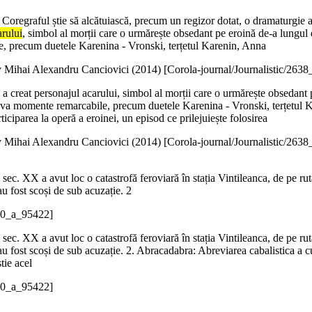
. Coregraful știe să alcătuiască, precum un regizor dotat, o dramaturgie 
arului
, simbol al morții care o urmărește obsedant pe eroină de-a lungul d
le, precum duetele Karenina - Vronski, terțetul Karenin, Anna
 Mihai Alexandru Canciovici (
2014
)
[Corola-journal/Journalistic/263
l a creat personajul acarului, simbol al morții care o urmărește obsedant 
teva momente remarcabile, precum duetele Karenina - Vronski, terțetul Ka
ticiparea la operă a eroinei, un episod ce prilejuiește folosirea
 Mihai Alexandru Canciovici (
2014
)
[Corola-journal/Journalistic/263
sec. XX a avut loc o catastrofă feroviară în stația Vintileanca, de pe r
au fost scoși de sub acuzație. 2
30_a_95422]
l sec. XX a avut loc o catastrofă feroviară în stația Vintileanca, de pe r
au fost scoși de sub acuzație. 2. Abracadabra: Abreviarea cabalistica a cu
tie acel
30_a_95422]