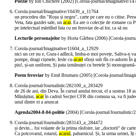
Poezie
by Ion Chichere (
2002
)
[Corola-journal/Imaginative/1
Corola-journal/Imaginative/10439_a_11764
un procedeu din "Roșu și negru", carte pe care nu o citise. Pers
Veta, fata gazdei sale, un
acar
. Ea are o colecție de romane cu Pa
pe intelectual măritînd fata cu un feroviar de-al lor, ca să nu
Lecturile personajelor
by Horia Gârbea (
2006
)
[Corola-journ
Corola-journal/Imaginative/11604_a_12929
nici un cer nu e, Gura-i adîncă, limba-n moi povețe, Saliva-n val
pompe, dragi cișmele, Iesle cu-
acari
sfioși sub fîn ce-adorm În g
piu!, și-un uniform, Și pata izmănuței cu bretele Și monogramă-
Poem feroviar
by Emil Brumaru (
2005
)
[Corola-journal/Imag
Corola-journal/Journalistic/282100_a_283429
de 26 de ani, din Deva. În cursul anului trecut, el a sustras 18 
Mănăștiur,
acar
în cadrul Secției CFR din comuna sa, va fi judeca
unul dintre ei a aruncat
Agenda2004-8-04-politie
(
2004
)
[Corola-journal/Journalisti
Corola-journal/Journalistic/283143_a_284472
și devin... foi volante de la prima răsfoire, iar „doctorii“ de car
Ca potcovarul, rotarul,
acarul
, paharnicul. Și, la urma urmei, îț