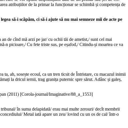
rea atribuțiilor de la primar la funcționar se schimbă și competența de
 să-i scăpăm, ci să-i ajute să nu mai semneze mii de acte pe
an de cînd mă arzi pe jar/ cu ochii tăi de ametist,/ sunt cel mai
nă-n picioare,/ Cu fete triste sus, pe eșafod,/ Citindu-și moartea ce va
 ta, ah, sosește ecoul, ca un tren ticsit de Întristare, cu macazul inimii
ămați la dricul iernii, trag granița puternic spre sărut. Adânc și galeș,
pan (
2011
)
[Corola-journal/Imaginative/88_a_1553]
și tribunal/ în suma delapidată/ erau mai multe zerouri/ decît membrii
concediului/ Metal iată apare un zeu/ lovind cu un os de cal/ într-o