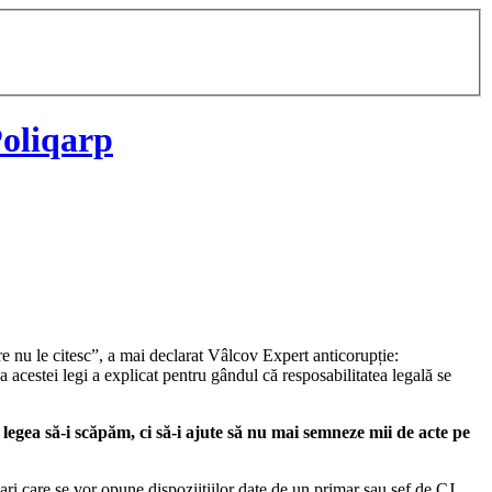
oliqarp
are nu le citesc”, a mai declarat Vâlcov Expert anticorupție:
 acestei legi a explicat pentru gândul că resposabilitatea legală se
 să-i scăpăm, ci să-i ajute să nu mai semneze mii de acte pe
ri care se vor opune dispoziițiilor date de un primar sau șef de CJ.