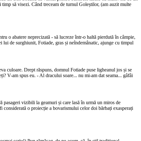
i timp să visezi. Când treceam de turnul Goleștilor, (am auzit multe
ntru o abatere neprecizată - să lucreze într-o haltă pierdută în câmpie,
ei lui de surghiunit, Fotiade, gras și neîndemânatic, ajunge cu timpul
ceva culoare. Drept răspuns, domnul Fotiade puse ligheanul jos și se
eți? V-am spus eu. - Al dracului soare... nu mi-am dat seama... gâfâi
ă pasageri vizibili la geamuri și care lasă în urmă un miros de
e fi considerată o proiecție a bovarismului celor doi bărbați exasperați
tocmai scriu!) Pun rămășag, de pe acum, că, în stil tradițional