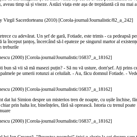
 aveau timp să și viseze. Astăzi viața este așa de trepidantă că nu mai a
y Virgil Sacerdorteanu (
2010
)
[Corola-journal/Journalistic/82_a_242]
petrece cu adevărat. Un șef de gară, Fotiade, este trimis - ca pedeapsă pe
ă la început țanțoș, încercând să-l epateze pe singurul martor al existenț
n treburile
nescu (
2000
)
[Corola-journal/Journalistic/16837_a_18162]
ști bun să vii să mă masezi puțin? - Să nu vă usture, dom'șef. Ați prins 
palmele pe umerii rotunzi ai celuilalt. - Au, făcu domnul Fotiade. - Ved
nescu (
2000
)
[Corola-journal/Journalistic/16837_a_18162]
 dat lui Simion despre un misterios tren de noapte, cu ușile închise, făr
chiar prin halta lor, bineînțeles, fără să oprească. Istoria cu trenul poat
inuare
nescu (
2000
)
[Corola-journal/Journalistic/16837_a_18162]
ul lui Ion Creangă, "Povestea pocrului" (nici o aluzie la cei despre care 