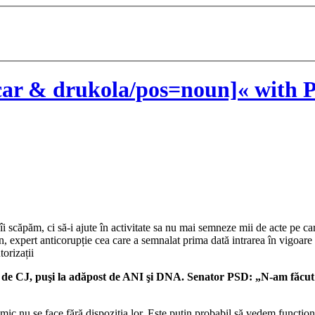
ar & drukola/pos=noun]« with P
i îi scăpăm, ci să-i ajute în activitate sa nu mai semneze mii de acte pe c
 expert anticorupție cea care a semnalat prima dată intrarea în vigoare a
orizații
puşi la adăpost de ANI şi DNA. Senator PSD: „N-am făcut legea
ic nu se face fără dispoziția lor. Este puțin probabil să vedem funcționa