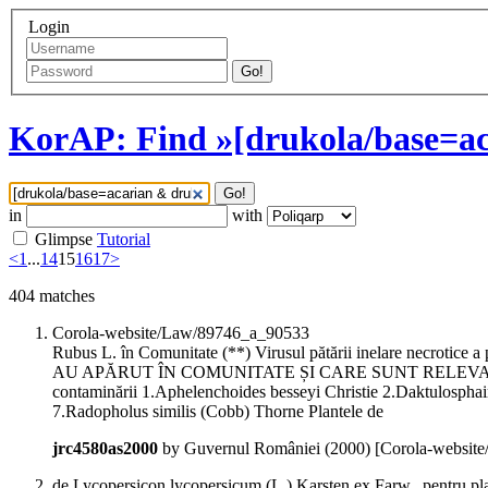
Login
Go!
KorAP: Find »[drukola/base=ac
Go!
in
with
Glimpse
Tutorial
<
1
...
14
15
16
17
>
404
matches
Corola-website/Law/89746_a_90533
Rubus L. în Comunitate (**) Virusul pătării inelare ne
AU APĂRUT ÎN COMUNITATE ȘI CARE SUNT RELEVAN
contaminării 1.Aphelenchoides besseyi Christie 2.Daktulosphaira
7.Radopholus similis (Cobb) Thorne Plantele de
jrc4580as2000
by Guvernul României (
2000
)
[Corola-websit
de Lycopersicon lycopersicum (L.) Karsten ex Farw.,