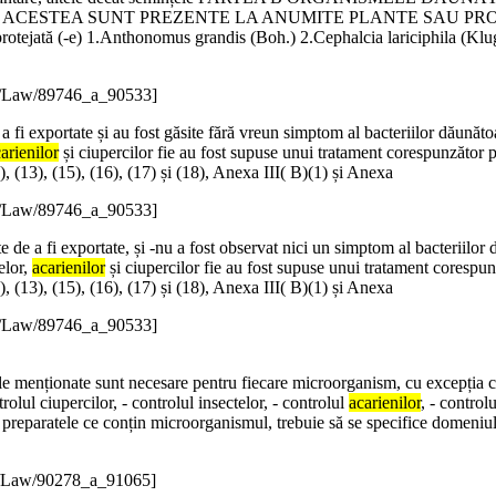
CESTEA SUNT PREZENTE LA ANUMITE PLANTE SAU PRODUSE
 protejată (-e) 1.Anthonomus grandis (Boh.) 2.Cephalcia lariciphila (K
e/Law/89746_a_90533]
 a fi exportate și au fost găsite fără vreun simptom al bacteriilor dăunăto
arienilor
și ciupercilor fie au fost supuse unui tratament corespunzător 
), (13), (15), (16), (17) și (18), Anexa III( B)(1) și Anexa
e/Law/89746_a_90533]
 de a fi exportate, și -nu a fost observat nici un simptom al bacteriilor 
elor,
acarienilor
și ciupercilor fie au fost supuse unui tratament corespu
), (13), (15), (16), (17) și (18), Anexa III( B)(1) și Anexa
e/Law/89746_a_90533]
ele menționate sunt necesare pentru fiecare microorganism, cu excepția caz
rolul ciupercilor, - controlul insectelor, - controlul
acarienilor
, - control
 preparatele ce conțin microorganismul, trebuie să se specifice domeniul(i
e/Law/90278_a_91065]