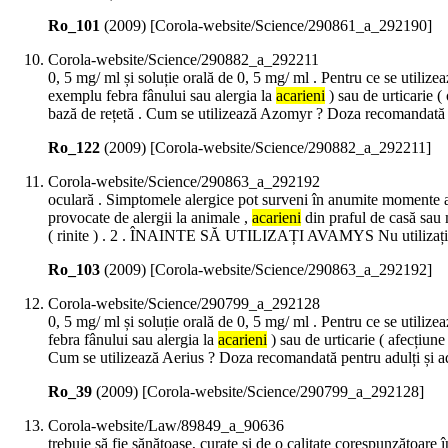
Ro_101
(
2009
)
[Corola-website/Science/290861_a_292190]
Corola-website/Science/290882_a_292211
0, 5 mg/ ml și soluție orală de 0, 5 mg/ ml . Pentru ce se utiliz
exemplu febra fânului sau alergia la
acarieni
) sau de urticarie 
bază de rețetă . Cum se utilizează Azomyr ? Doza recomandată pe
Ro_122
(
2009
)
[Corola-website/Science/290882_a_292211]
Corola-website/Science/290863_a_292192
oculară . Simptomele alergice pot surveni în anumite momente ale a
provocate de alergii la animale ,
acarieni
din praful de casă sau
( rinite ) . 2 . ÎNAINTE SĂ UTILIZAȚI AVAMYS Nu utilizați Avam
Ro_103
(
2009
)
[Corola-website/Science/290863_a_292192]
Corola-website/Science/290799_a_292128
0, 5 mg/ ml și soluție orală de 0, 5 mg/ ml . Pentru ce se utiliz
febra fânului sau alergia la
acarieni
) sau de urticarie ( afecțiun
Cum se utilizează Aerius ? Doza recomandată pentru adulți și ad
Ro_39
(
2009
)
[Corola-website/Science/290799_a_292128]
Corola-website/Law/89849_a_90636
trebuie să fie sănătoase, curate și de o calitate corespunzătoare