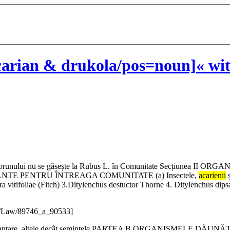
arian & drukola/pos=noun]« wit
crotice a prunului nu se găsește la Rubus L. în Comunitate Se
TE PENTRU ÎNTREAGA COMUNITATE (a) Insectele,
acarienii
ș
 vitifoliae (Fitch) 3.Ditylenchus destuctor Thorne 4. Ditylenchus dipsa
e/Law/89746_a_90533]
 pentru plantare, altele decât semințele PARTEA B ORGANISME