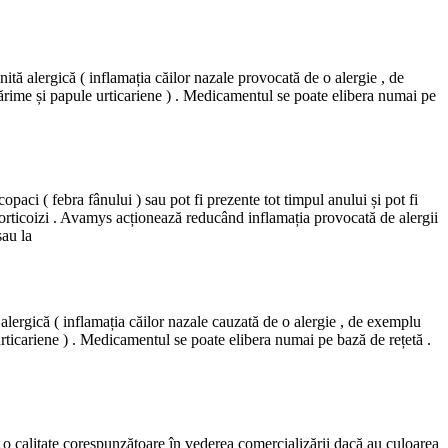
tă alergică ( inflamația căilor nazale provocată de o alergie , de
ărime și papule urticariene ) . Medicamentul se poate elibera numai pe
paci ( febra fânului ) sau pot fi prezente tot timpul anului și pot fi
ticoizi . Avamys acționează reducând inflamația provocată de alergii
au la
 alergică ( inflamația căilor nazale cauzată de o alergie , de exemplu
rticariene ) . Medicamentul se poate elibera numai pe bază de rețetă .
de o calitate corespunzătoare în vederea comercializării dacă au culoarea