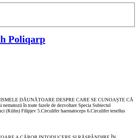
h Poliqarp
cțiunea II ORGANISMELE DĂUNĂTOARE DESPRE CARE SE CUNOAȘTE CĂ
i nematozii în toate fazele de dezvoltare Specia Subiectul
ci (Kühn) Filipjev 5.Circulifer haematoceps 6.Circulifer tenellus
LE DĂUNĂTOARE A CĂROR INTODUCERE ȘI RĂSPÂNDIRE ÎN