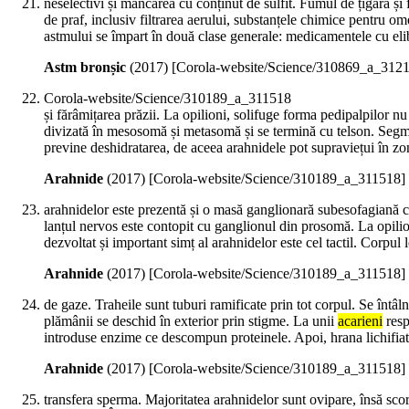
neselectivi și mâncarea cu conținut de sulfit. Fumul de țigară și
de praf, inclusiv filtrarea aerului, substanțele chimice pentru o
astmului se împart în două clase generale: medicamentele cu elib
Astm bronșic
(
2017
)
[Corola-website/Science/310869_a_312
Corola-website/Science/310189_a_311518
și fărâmițarea prăzii. La opilioni, solifuge forma pedipalpilor 
divizată în mesosomă și metasomă și se termină cu telson. Seg
previne deshidratarea, de aceea arahnidele pot supraviețui în zone
Arahnide
(
2017
)
[Corola-website/Science/310189_a_311518]
arahnidelor este prezentă și o masă ganglionară subesofagiană car
lanțul nervos este contopit cu ganglionul din prosomă. La opilio
dezvoltat și important simț al arahnidelor este cel tactil. Corpul l
Arahnide
(
2017
)
[Corola-website/Science/310189_a_311518]
de gaze. Traheile sunt tuburi ramificate prin tot corpul. Se întâ
plămânii se deschid în exterior prin stigme. La unii
acarieni
resp
introduse enzime ce descompun proteinele. Apoi, hrana lichifiată 
Arahnide
(
2017
)
[Corola-website/Science/310189_a_311518]
transfera sperma. Majoritatea arahnidelor sunt ovipare, însă scorp