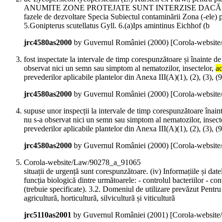
ANUMITE ZONE PROTEJATE SUNT INTERZISE DACĂ A
fazele de dezvoltare Specia Subiectul contaminării Zona (-ele)
5.Gonipterus scutellatus Gyll. 6.(a)Ips amintinus Eichhof (b
jrc4580as2000
by Guvernul României (
2000
)
[Corola-websit
fost inspectate la intervale de timp corespunzătoare și înainte de
observat nici un semn sau simptom al nematozilor, insectelor,
ac
prevederilor aplicabile plantelor din Anexa III(A)(1), (2), (3), (9
jrc4580as2000
by Guvernul României (
2000
)
[Corola-websit
supuse unor inspecții la intervale de timp corespunzătoare înainte
nu s-a observat nici un semn sau simptom al nematozilor, insect
prevederilor aplicabile plantelor din Anexa III(A)(1), (2), (3), (9
jrc4580as2000
by Guvernul României (
2000
)
[Corola-websit
Corola-website/Law/90278_a_91065
situații de urgență sunt corespunzătoare. (iv) Informațiile și dat
funcția biologică dintre următoarele: - controlul bacteriilor - cont
(trebuie specificate). 3.2. Domeniul de utilizare prevăzut Pentru
agricultură, horticultură, silvicultură și viticultură
jrc5110as2001
by Guvernul României (
2001
)
[Corola-websit