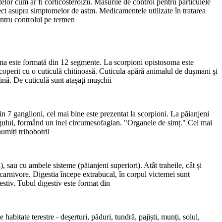
lor cum ar fi corticosteroizii. Măsurile de control pentru particulele
efect asupra simptomelor de astm. Medicamentele utilizate în tratarea
entru controlul pe termen
osoma este formată din 12 segmente. La scorpioni opistosoma este
coperit cu o cuticulă chitinoasă. Cuticula apără animalul de dușmani și
tină. De cuticulă sunt atașați mușchii
in 7 ganglioni, cel mai bine este prezentat la scorpioni. La păianjeni
agului, formând un inel circumesofagian. "Organele de simț." Cel mai
numiți trihobotrii
, sau cu ambele sisteme (păianjeni superiori). Atât traheile, cât și
carnivore. Digestia începe extrabucal, în corpul victemei sunt
estiv. Tubul digestiv este format din
abitate terestre - deșerturi, păduri, tundră, pajiști, munți, solul,