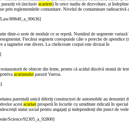
 paraziți vii (inclusiv
acarieni
) în orice stadiu de dezvoltare, și îndepli
se prin reglementările comunitare. Nivelul de contaminare radioactivă a
e/Law/89849_a_90636]
tuite dintr-o serie de module ce se repetă. Numărul de segmente variază
nesegmentat. Fiecărui segment corespunde câte o pereche de apendice (m
 a tagmelor este divers. La chelicerate corpul este divizat în
]
e restauratorii de obiecte din lemn, pentru că acidul dizolvă stratul de 
împotriva
acarianului
parazit Varroa.
]
oritatea parentală unică diferiți constructori de automobile au denumiri 
otivelor acest
acarian
prosperă în locurile cu umiditate ridicată în special î
ndescență statut social pentru angajați și independenți din punct de ved
site/Science/92305_a_92800]