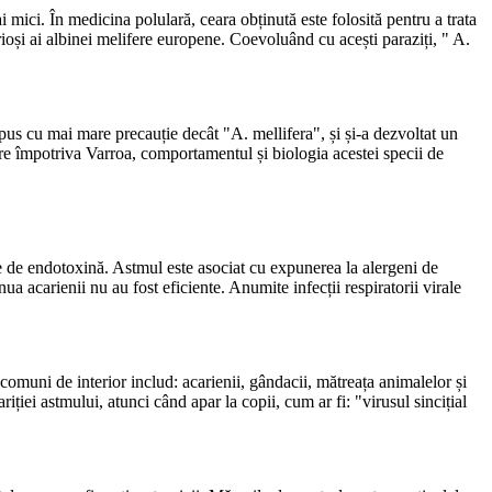
ici. În medicina polulară, ceara obținută este folosită pentru a trata
oși ai albinei melifere europene. Coevoluând cu acești paraziți, " A.
pus cu mai mare precauție decât "A. mellifera", și și-a dezvoltat un
re împotriva Varroa, comportamentul și biologia acestei specii de
ate de endotoxină. Astmul este asociat cu expunerea la alergeni de
ua acarienii nu au fost eficiente. Anumite infecții respiratorii virale
 comuni de interior includ: acarienii, gândacii, mătreața animalelor și
ariției astmului, atunci când apar la copii, cum ar fi: "virusul sincițial