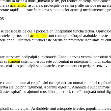
 fumatul la mâna a doua (fumatul pasiv) pot reduce eficiența medicamente
morârea
acarienilor
, aspirarea, protecțiile de saltea și alte metode nu au 
erare rapidă utilizate în tratarea simptomelor acute și medicamentele p
198]
nu se deosebește de cea a picioarelor, îndeplinind funcția tactilă. Opist
mentele opistosomei
acarienilor
sunt contopite. Corpul arahnidelor este a
le aride. Duritatea cuticulei este oferită de proteinele incrustate cu chi
e inervează pedipalpii și picioarele. Lanțul nervos ventral, constituit d
ni și
acarieni
sistemul nervos este concentrat în întregime în jurul esof
or - mai ales pedipalpii și picioarele - este acoperit cu perișori senzitivi 
lnesc arahnide numai cu plămâni (scorpioni) sau numai cu trahei (opilioni)
irația are loc prin tegument. Aparatul digestiv. Arahnidele sunt animale 
este aspirată cu ajutorul mușchilor puternici, care înconjoară tubul dig
ionii sunt vivipari. Arahnidele sunt artropode terestre, populând diverse h