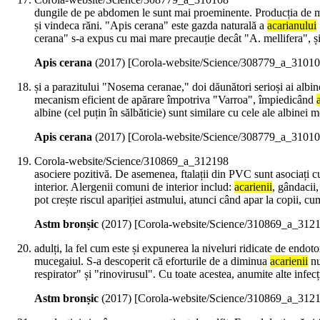
dungile de pe abdomen le sunt mai proeminente. Producția de mie
și vindeca răni. "Apis cerana" este gazda naturală a
acarianului
cerana" s-a expus cu mai mare precauție decât "A. mellifera", ș
Apis cerana
(
2017
)
[Corola-website/Science/308779_a_31010
și a parazitului "Nosema ceranae," doi dăunători serioși ai albi
mecanism eficient de apărare împotriva "Varroa", împiedicând
albine (cel puțin în sălbăticie) sunt similare cu cele ale albinei 
Apis cerana
(
2017
)
[Corola-website/Science/308779_a_31010
Corola-website/Science/310869_a_312198
asociere pozitivă. De asemenea, ftalații din PVC sunt asociați cu
interior. Alergenii comuni de interior includ:
acarienii
, gândacii,
pot crește riscul apariției astmului, atunci când apar la copii, cum
Astm bronșic
(
2017
)
[Corola-website/Science/310869_a_312
adulți, la fel cum este și expunerea la niveluri ridicate de endot
mucegaiul. S-a descoperit că eforturile de a diminua
acarienii
nu
respirator" și "rinovirusul". Cu toate acestea, anumite alte infecț
Astm bronșic
(
2017
)
[Corola-website/Science/310869_a_312