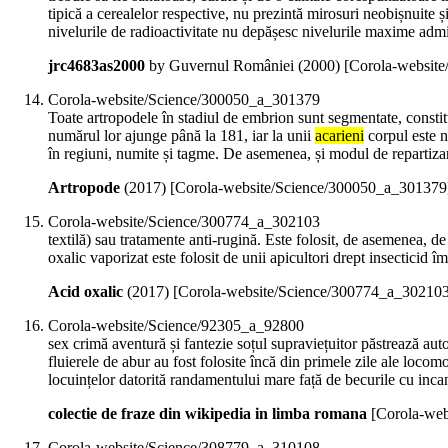
tipică a cerealelor respective, nu prezintă mirosuri neobișnuite și
nivelurile de radioactivitate nu depășesc nivelurile maxime admi
jrc4683as2000
by Guvernul României (
2000
)
[Corola-websit
Corola-website/Science/300050_a_301379
Toate artropodele în stadiul de embrion sunt segmentate, consti
numărul lor ajunge până la 181, iar la unii
acarieni
corpul este 
în regiuni, numite și tagme. De asemenea, și modul de repartizare
Artropode
(
2017
)
[Corola-website/Science/300050_a_301379
Corola-website/Science/300774_a_302103
textilă) sau tratamente anti-rugină. Este folosit, de asemenea, d
oxalic vaporizat este folosit de unii apicultori drept insecticid 
Acid oxalic
(
2017
)
[Corola-website/Science/300774_a_302103
Corola-website/Science/92305_a_92800
sex crimă aventură și fantezie soțul supraviețuitor păstrează aut
fluierele de abur au fost folosite încă din primele zile ale locom
locuințelor datorită randamentului mare față de becurile cu inca
colectie de fraze din wikipedia in limba romana
[Corola-web
Corola-website/Science/308779_a_310108