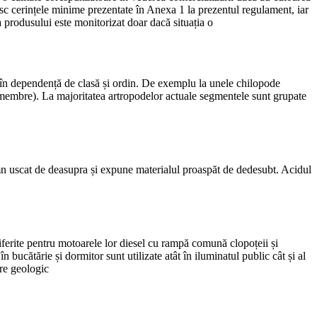
nesc cerințele minime prezentate în Anexa 1 la prezentul regulament, iar
 produsului este monitorizat doar dacă situația o
 în dependență de clasă și ordin. De exemplu la unele chilopode
embre). La majoritatea artropodelor actuale segmentele sunt grupate
lemn uscat de deasupra și expune materialul proaspăt de dedesubt. Acidul
diferite pentru motoarele lor diesel cu rampă comună clopoțeii și
n bucătărie și dormitor sunt utilizate atât în iluminatul public cât și al
ere geologic