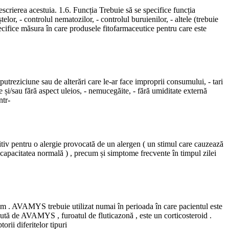
escrierea acestuia. 1.6. Funcția Trebuie să se specifice funcția
telor, - controlul nematozilor, - controlul buruienilor, - altele (trebuie
sura în care produsele fitofarmaceutice pentru care este
utreziciune sau de alterări care le-ar face improprii consumului, - tari
e și/sau fără aspect uleios, - nemucegăite, - fără umiditate externă
ntr-
ozitiv pentru o alergie provocată de un alergen ( un stimul care cauzează
n capacitatea normală ) , precum și simptome frecvente în timpul zilei
axim . AVAMYS trebuie utilizat numai în perioada în care pacientul este
tă de AVAMYS , furoatul de fluticazonă , este un corticosteroid .
rii diferitelor tipuri