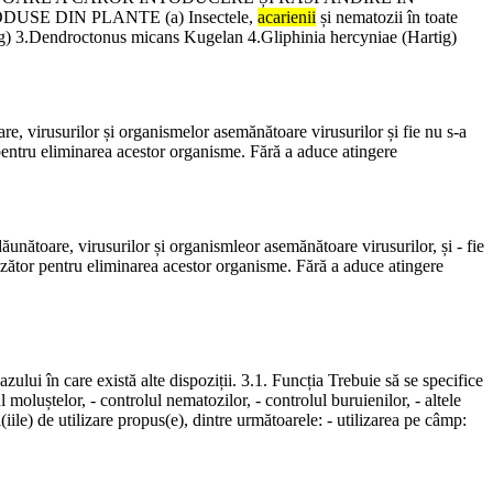
 DIN PLANTE (a) Insectele,
acarienii
și nematozii în toate
lug) 3.Dendroctonus micans Kugelan 4.Gliphinia hercyniae (Hartig)
are, virusurilor și organismelor asemănătoare virusurilor și fie nu s-a
pentru eliminarea acestor organisme. Fără a aduce atingere
dăunătoare, virusurilor și organismleor asemănătoare virusurilor, și - fie
nzător pentru eliminarea acestor organisme. Fără a aduce atingere
ului în care există alte dispoziții. 3.1. Funcția Trebuie să se specifice
ul moluștelor, - controlul nematozilor, - controlul buruienilor, - altele
ile) de utilizare propus(e), dintre următoarele: - utilizarea pe câmp: