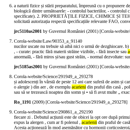
a naturii fizice și stării preparatului, împreună cu o propunere d
biologică dintre următoarele: - controlul bacteriilor, - controlul c
specificate). 2. PROPRIETĂȚILE FIZICE, CHIMICE ȘI TEHN
solicitată autorizația respectă specificațiile relevante FAO, con
jrc5110as2001
by Guvernul României (
2001
)
[Corola-websit
Corola-website/Law/90353_a_91140
nucilor uscate nu trebuie să aibă nici o urmă de dezghiocare. b) C
, - curate: practic fără materii străine vizibile, - fără insecte sau
a
anormală, - fără miros și/sau gust străin, - normal dezvoltate: sun
jrc5185as2001
by Guvernul României (
2001
)
[Corola-websit
Corola-website/Science/291949_a_293278
și adolescenți în vârstă de peste 12 ani care suferă de astm și ca
o alergie ) din aer , de exemplu
acarieni
din praful din casă , po
sau să se trezească noaptea din somn și • să fi avut multe „ exac
Ro_1191
(
2009
)
[Corola-website/Science/291949_a_293278]
Corola-website/Science/290861_a_292190
fiecare zi . Debutul acțiunii este de obicei la opt ore după prim
expus la alergen , cum ar fi polenul ,
acarienii
din praful de cas
Acesta acționează în mod asemănător cu hormonii corticosteroizi na