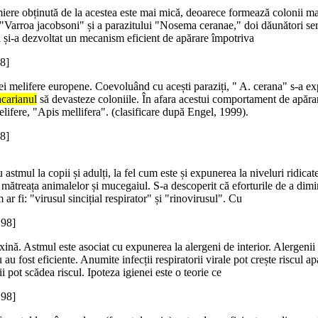
re obținută de la acestea este mai mică, deoarece formează colonii mai m
"Varroa jacobsoni" și a parazitului "Nosema ceranae," doi dăunători seri
i și-a dezvoltat un mecanism eficient de apărare împotriva
8]
nei melifere europene. Coevoluând cu acești paraziți, " A. cerana" s-a ex
acarianul
să devasteze coloniile. În afara acestui comportament de apăra
melifere, "Apis mellifera". (clasificare după Engel, 1999).
8]
 astmul la copii și adulți, la fel cum este și expunerea la niveluri ridic
 mătreața animalelor și mucegaiul. S-a descoperit că eforturile de a dimin
 ar fi: "virusul sincițial respirator" și "rinovirusul". Cu
198]
oxină. Astmul este asociat cu expunerea la alergeni de interior. Alergenii
 au fost eficiente. Anumite infecții respiratorii virale pot crește riscul ap
ii pot scădea riscul. Ipoteza igienei este o teorie ce
198]