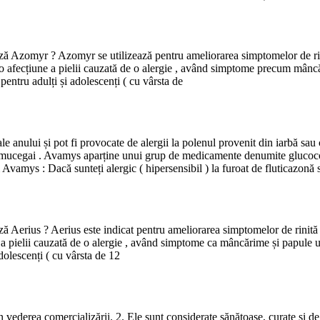
ează Azomyr ? Azomyr se utilizează pentru ameliorarea simptomelor de rini
( o afecțiune a pielii cauzată de o alergie , având simptome precum mânc
ntru adulți și adolescenți ( cu vârsta de
nului și pot fi provocate de alergii la polenul provenit din iarbă sau co
 mucegai . Avamys aparține unui grup de medicamente denumite glucocor
ys : Dacă sunteți alergic ( hipersensibil ) la furoat de fluticazonă s
ează Aerius ? Aerius este indicat pentru ameliorarea simptomelor de rinită
e a pielii cauzată de o alergie , având simptome ca mâncărime și papule u
olescenți ( cu vârsta de 12
 în vederea comercializării. 2. Ele sunt considerate sănătoase, curate și 