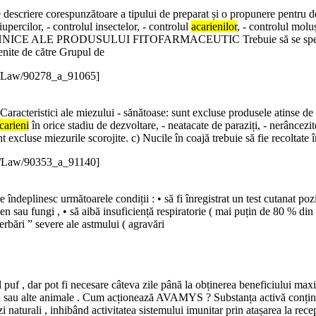
e descriere corespunzătoare a tipului de preparat și o propunere pentru d
iupercilor, - controlul insectelor, - controlul
acarienilor
, - controlul moluș
ICE ALE PRODUSULUI FITOFARMACEUTIC Trebuie să se specifice mă
venite de către Grupul de
e/Law/90278_a_91065]
aracteristici ale miezului - sănătoase: sunt excluse produsele atinse de p
carieni
în orice stadiu de dezvoltare, - neatacate de paraziți, - nerâncezit
t excluse miezurile scorojite. c) Nucile în coajă trebuie să fie recoltate î
e/Law/90353_a_91140]
re îndeplinesc următoarele condiții : • să fi înregistrat un test cutanat p
len sau fungi , • să aibă insuficiență respiratorie ( mai puțin de 80 % di
erbări ” severe ale astmului ( agravări
ul puf , dar pot fi necesare câteva zile până la obținerea beneficiului m
ă sau alte animale . Cum acționează AVAMYS ? Substanța activă conținu
turali , inhibând activitatea sistemului imunitar prin atașarea la recepto