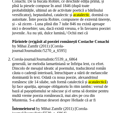
Conachi. De la bucata Robire, ce deschide ediția primă, și
pînă la piesele compuse în anul 1846 (după toate
probabilitățile, ultimul an de activitate poetică a bătrînului
versificator), heptasilabul, catalectic și
acatalectic
, domină cu
autoritate. Între poezia Robire, compunere de extremă tinerețe,
și - să zicem - Luna plină din 7 iulie 846 nu există aproape
nici o deosebire; sau, dacă există vreuna, e în favoarea poeziei
juvenile. Au nu știi, dulce lumină,/ Ochii mei că
Părintele (re)găsit al poeziei românești Costache Conachi
by Mihai Zamfir (
2011
)
[Corola-
journal/Journalistic/5270_a_6595]
Corola-journal/Journalistic/5539_a_6864
generală, iar melodia lamartiniană se înfiripa lent, cu efort.
Dincolo de mesajul ideatic al poemului, traducătorul român
căuta o cadență interioară, întruchipare a stării de melancolie
dominantă în text. Odată cu noua poezie, alexandrinul
românesc (de 14 silabe, sub formă catalectică și
acatalectică
)
își face apariția, aproape obligatoriu în ritm iambic: versul de
bază al pașoptismului se născuse și el urma să domine pentru
multă vreme poezia românească, mai ales pe cea din
Muntenia. S-a afirmat deseori despre Heliade că ar fi
Întemeietorul
by Mihai Zamfir (
2011
)
[Corola-