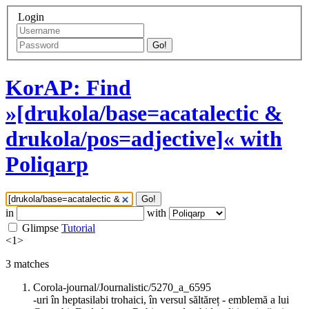
Login
Go!
KorAP: Find
»[drukola/base=acatalectic &
drukola/pos=adjective]« with
Poliqarp
Go!
in
with
Glimpse
Tutorial
<
1
>
3
matches
Corola-journal/Journalistic/5270_a_6595
-uri în heptasilabi trohaici, în versul săltăreț - emblemă a lui