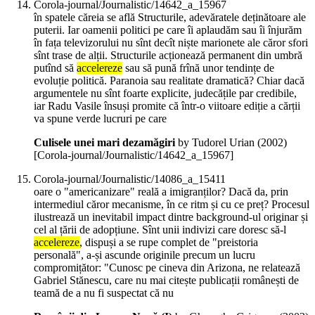
Corola-journal/Journalistic/14642_a_15967
în spatele căreia se află Structurile, adevăratele deținătoare ale
puterii. Iar oamenii politici pe care îi aplaudăm sau îi înjurăm
în fața televizorului nu sînt decît niște marionete ale căror sfori
sînt trase de alții. Structurile acționează permanent din umbră
putînd să
accelereze
sau să pună frînă unor tendințe de
evoluție politică. Paranoia sau realitate dramatică? Chiar dacă
argumentele nu sînt foarte explicite, judecățile par credibile,
iar Radu Vasile însuși promite că într-o viitoare ediție a cărții
va spune verde lucruri pe care
Culisele unei mari dezamăgiri
by Tudorel Urian (
2002
)
[Corola-journal/Journalistic/14642_a_15967]
Corola-journal/Journalistic/14086_a_15411
oare o "americanizare" reală a imigranților? Dacă da, prin
intermediul căror mecanisme, în ce ritm și cu ce preț? Procesul
ilustrează un inevitabil impact dintre background-ul originar și
cel al țării de adopțiune. Sînt unii indivizi care doresc să-l
accelereze
, dispuși a se rupe complet de "preistoria
personală", a-și ascunde originile precum un lucru
compromițător: "Cunosc pe cineva din Arizona, ne relatează
Gabriel Stănescu, care nu mai citește publicații românești de
teamă de a nu fi suspectat că nu