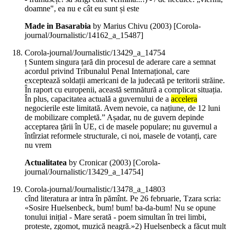
doamne", ea nu e cât eu sunt și este
Made in Basarabia
by Marius Chivu (
2003
)
[Corola-
journal/Journalistic/14162_a_15487]
Corola-journal/Journalistic/13429_a_14754
ț Suntem singura țară din procesul de aderare care a semnat
acordul privind Tribunalul Penal Internațional, care
exceptează soldații americani de la judecată pe teritorii străine.
În raport cu europenii, această semnătură a complicat situația.
În plus, capacitatea actuală a guvernului de a
accelera
negocierile este limitată. Avem nevoie, ca națiune, de 12 luni
de mobilizare completă.” Așadar, nu de guvern depinde
acceptarea țării în UE, ci de masele populare; nu guvernul a
întîrziat reformele structurale, ci noi, masele de votanți, care
nu vrem
Actualitatea
by Cronicar (
2003
)
[Corola-
journal/Journalistic/13429_a_14754]
Corola-journal/Journalistic/13478_a_14803
cînd literatura ar intra în pămînt. Pe 26 februarie, Tzara scria:
«Sosire Huelsenbeck, bum! bum! ba-da-bum! Nu se opune
tonului inițial - Mare serată - poem simultan în trei limbi,
proteste, zgomot, muzică neagră.»2) Huelsenbeck a făcut mult