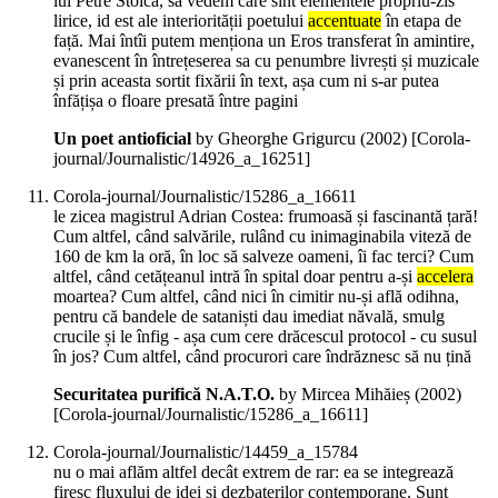
lui Petre Stoica, să vedem care sînt elementele propriu-zis
lirice, id est ale interiorității poetului
accentuate
în etapa de
față. Mai întîi putem menționa un Eros transferat în amintire,
evanescent în întrețeserea sa cu penumbre livrești și muzicale
și prin aceasta sortit fixării în text, așa cum ni s-ar putea
înfățișa o floare presată între pagini
Un poet antioficial
by Gheorghe Grigurcu (
2002
)
[Corola-
journal/Journalistic/14926_a_16251]
Corola-journal/Journalistic/15286_a_16611
le zicea magistrul Adrian Costea: frumoasă și fascinantă țară!
Cum altfel, când salvările, rulând cu inimaginabila viteză de
160 de km la oră, în loc să salveze oameni, îi fac terci? Cum
altfel, când cetățeanul intră în spital doar pentru a-și
accelera
moartea? Cum altfel, când nici în cimitir nu-și află odihna,
pentru că bandele de sataniști dau imediat năvală, smulg
crucile și le înfig - așa cum cere drăcescul protocol - cu susul
în jos? Cum altfel, când procurori care îndrăznesc să nu țină
Securitatea purifică N.A.T.O.
by Mircea Mihăieș (
2002
)
[Corola-journal/Journalistic/15286_a_16611]
Corola-journal/Journalistic/14459_a_15784
nu o mai aflăm altfel decât extrem de rar: ea se integrează
firesc fluxului de idei și dezbaterilor contemporane. Sunt