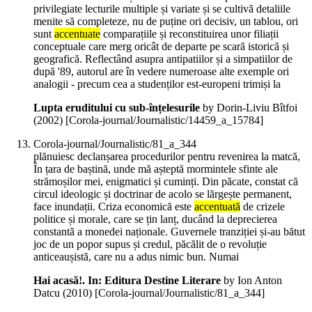
privilegiate lecturile multiple și variate și se cultivă detaliile
menite să completeze, nu de puține ori decisiv, un tablou, ori
sunt
accentuate
comparațiile și reconstituirea unor filiații
conceptuale care merg oricât de departe pe scară istorică și
geografică. Reflectând asupra antipatiilor și a simpatiilor de
după '89, autorul are în vedere numeroase alte exemple ori
analogii - precum cea a studenților est-europeni trimiși la
Lupta eruditului cu sub-înțelesurile
by Dorin-Liviu Bîtfoi
(
2002
)
[Corola-journal/Journalistic/14459_a_15784]
Corola-journal/Journalistic/81_a_344
plănuiesc declanșarea procedurilor pentru revenirea la matcă,
În țara de baștină, unde mă așteptă mormintele sfinte ale
strămoșilor mei, enigmatici și cuminți. Din păcate, constat că
circul ideologic și doctrinar de acolo se lărgește permanent,
face inundații. Criza economică este
accentuată
de crizele
politice și morale, care se țin lanț, ducând la deprecierea
constantă a monedei naționale. Guvernele tranziției și-au bătut
joc de un popor supus și credul, păcălit de o revoluție
anticeaușistă, care nu a adus nimic bun. Numai
Hai acasă!. In: Editura Destine Literare
by Ion Anton
Datcu (
2010
)
[Corola-journal/Journalistic/81_a_344]