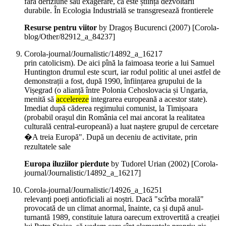
fără deriziune sau exagerare, că este știința dezvoltării
durabile. În Ecologia Industrială se transgresează frontierele
Resurse pentru viitor
by Dragoș Bucurenci (
2007
)
[Corola-
blog/Other/82912_a_84237]
Corola-journal/Journalistic/14892_a_16217
prin catolicism). De aici pînă la faimoasa teorie a lui Samuel
Huntington drumul este scurt, iar rodul politic al unei astfel de
demonstrații a fost, după 1990, înființarea grupului de la
Vișegrad (o alianță între Polonia Cehoslovacia și Ungaria,
menită să
accelereze
integrarea europeană a acestor state).
Imediat după căderea regimului comunist, la Timișoara
(probabil orașul din România cel mai ancorat la realitatea
culturală central-europeană) a luat naștere grupul de cercetare
�A treia Europă". După un deceniu de activitate, prin
rezultatele sale
Europa iluziilor pierdute
by Tudorel Urian (
2002
)
[Corola-
journal/Journalistic/14892_a_16217]
Corola-journal/Journalistic/14926_a_16251
relevanți poeți antioficiali ai noștri. Dacă "scîrba morală"
provocată de un climat anormal, înainte, ca și după anul-
turnantă 1989, constituie latura oarecum extrovertită a creației