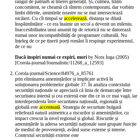
rangul de patriarh al tinerei generații. Și, culmea, trăim
concomitent, se cheamă că sîntem contemporani, dar vorbim
limbi diferite, amintirile noastre nu se mai intersectează
nicăieri. Cu cît timpul se
accelerează
, distanța se dilată
înspăimîntător - ce era înainte un secol a devenit un mileniu.
Inaccesibilitatea unui anumit tip de retorică nu se datorează
numai unor incompatibilități de programare culturală. Nu
înțeleg de ce pe tinerii poeți români îi respinge experimentul,
de ce nu
Dacă inspiri numai ce expiri, mori
by Nora Iuga (
2005
)
[Corola-journal/Journalistic/11268_a_12593]
Corola-journal/Science/84976_a_85761
prin eliminarea amenințărilor și implicare activă în
soluționarea problemelor globale 37. În analiza contextului
securității naționale se apreciază că linia de demarcație între
securitatea internă și cea externă este din ce in ce mai vagă, iar
interdependenta între securitatea națională, regională și
globală este
accentuată
. Strategia de securitate bulgară
reliefează natură asimetrica a riscurilor și amenințărilor, cu
impact crescut la nivel regional și global. Riscurile și
amenințările la adresa securității naționale sunt grupate funcție
de mediul de proveniență, având surse externe și interne.
Contextul securității externe este