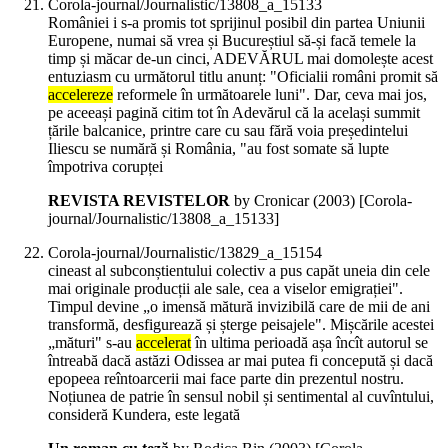
Corola-journal/Journalistic/13808_a_15133
României i s-a promis tot sprijinul posibil din partea Uniunii
Europene, numai să vrea și Bucureștiul să-și facă temele la
timp și măcar de-un cinci, ADEVĂRUL mai domolește acest
entuziasm cu următorul titlu anunț: "Oficialii români promit să
accelereze
reformele în următoarele luni". Dar, ceva mai jos,
pe aceeași pagină citim tot în Adevărul că la același summit
țările balcanice, printre care cu sau fără voia președintelui
Iliescu se numără și România, "au fost somate să lupte
împotriva corupței
REVISTA REVISTELOR
by Cronicar (
2003
)
[Corola-
journal/Journalistic/13808_a_15133]
Corola-journal/Journalistic/13829_a_15154
cineast al subconștientului colectiv a pus capăt uneia din cele
mai originale producții ale sale, cea a viselor emigrației".
Timpul devine „o imensă mătură invizibilă care de mii de ani
transformă, desfigurează și șterge peisajele". Mișcările acestei
„mături" s-au
accelerat
în ultima perioadă așa încît autorul se
întreabă dacă astăzi Odissea ar mai putea fi concepută și dacă
epopeea reîntoarcerii mai face parte din prezentul nostru.
Noțiunea de patrie în sensul nobil și sentimental al cuvîntului,
consideră Kundera, este legată