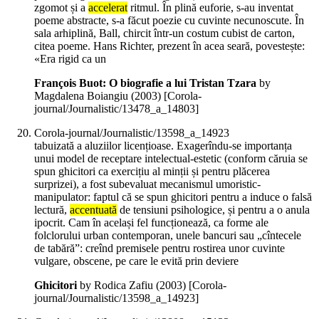
zgomot și a
accelerat
ritmul. În plină euforie, s-au inventat
poeme abstracte, s-a făcut poezie cu cuvinte necunoscute. În
sala arhiplină, Ball, chircit într-un costum cubist de carton,
citea poeme. Hans Richter, prezent în acea seară, povestește:
«Era rigid ca un
François Buot: O biografie a lui Tristan Tzara
by
Magdalena Boiangiu (
2003
)
[Corola-
journal/Journalistic/13478_a_14803]
Corola-journal/Journalistic/13598_a_14923
tabuizată a aluziilor licențioase. Exagerîndu-se importanța
unui model de receptare intelectual-estetic (conform căruia se
spun ghicitori ca exercițiu al minții și pentru plăcerea
surprizei), a fost subevaluat mecanismul umoristic-
manipulator: faptul că se spun ghicitori pentru a induce o falsă
lectură,
accentuată
de tensiuni psihologice, și pentru a o anula
ipocrit. Cam în același fel funcționează, ca forme ale
folclorului urban contemporan, unele bancuri sau „cîntecele
de tabără”: creînd premisele pentru rostirea unor cuvinte
vulgare, obscene, pe care le evită prin deviere
Ghicitori
by Rodica Zafiu (
2003
)
[Corola-
journal/Journalistic/13598_a_14923]