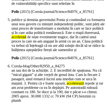
de vulnerabilități specifice sunt reliefate în
Polis
(
2015
)
[Corola-journal/Science/84976_a_85761]
publice și demisia guvernului Ponta și continuând cu formarea
unui nou guvern cu miniștri independenți politic, sunt părți ale
unui proces de transformare a modului în care se face politică
și în care arăta politică românească. Este o etapă dureroasă,
accelerată
de niște evenimente tragice, dar în cadrul unui
proces la care ne-am angajat în urmă cu un an. Clasa politică
va trebui să înțeleagă că nu are altă soluție decât să se ridice la
înălțimea așteptărilor firești ale oamenilor și
Polis
(
2015
)
[Corola-journal/Science/84976_a_85761]
Corola-blog/Other/82950_a_84275
an sau doi de la achiziție. 2. E incredibil de spațioasa. Nu că
“micul gigant” și alte vrejeli de genul ăsta. Cam la fiecare 2
pasageri, unul remarcă lucrul asta imediat cum se urca în
mașină. 3. Pentru că e foarte ușoară,
accelerează
repede și rar
am avut probleme cu ea în depășiri. Pe autostradă rulează
constant cu 180. Se duce și la 190, dar e păcat s-o chinui.
2005 aprox. 30.000 1332 cc 70 kW (94 CP) benzină cu
plumb