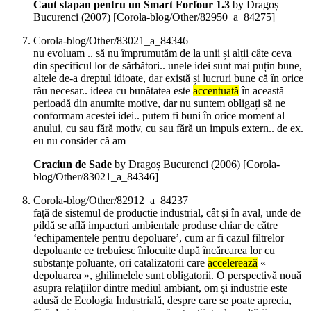
Caut stapan pentru un Smart Forfour 1.3
by Dragoș
Bucurenci (
2007
)
[Corola-blog/Other/82950_a_84275]
Corola-blog/Other/83021_a_84346
nu evoluam .. să nu împrumutăm de la unii și alții câte ceva
din specificul lor de sărbători.. unele idei sunt mai puțin bune,
altele de-a dreptul idioate, dar există și lucruri bune că în orice
rău necesar.. ideea cu bunătatea este
accentuată
în această
perioadă din anumite motive, dar nu suntem obligați să ne
conformam acestei idei.. putem fi buni în orice moment al
anului, cu sau fără motiv, cu sau fără un impuls extern.. de ex.
eu nu consider că am
Craciun de Sade
by Dragoș Bucurenci (
2006
)
[Corola-
blog/Other/83021_a_84346]
Corola-blog/Other/82912_a_84237
față de sistemul de productie industrial, cât și în aval, unde de
pildă se află impacturi ambientale produse chiar de către
‘echipamentele pentru depoluare’, cum ar fi cazul filtrelor
depoluante ce trebuiesc înlocuite după încărcarea lor cu
substanțe poluante, ori catalizatorii care
accelerează
«
depoluarea », ghilimelele sunt obligatorii. O perspectivă nouă
asupra relațiilor dintre mediul ambiant, om și industrie este
adusă de Ecologia Industrială, despre care se poate aprecia,