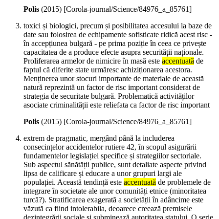
Polis
(
2015
)
[Corola-journal/Science/84976_a_85761]
toxici și biologici, precum și posibilitatea accesului la baze de
date sau folosirea de echipamente sofisticate ridică acest risc -
în accepțiunea bulgară - pe prima poziție în ceea ce privește
capacitatea de a produce efecte asupra securității naționale.
Proliferarea armelor de nimicire în masă este
accentuată
de
faptul că diferite state urmăresc achiziționarea acestora.
Menținerea unor stocuri importante de materiale de această
natură reprezintă un factor de risc important considerat de
strategia de securitate bulgară. Problematică activităților
asociate criminalității este reliefata ca factor de risc important
Polis
(
2015
)
[Corola-journal/Science/84976_a_85761]
extrem de pragmatic, mergând până la includerea
consecințelor accidentelor rutiere 42, în scopul asigurării
fundamentelor legislației specifice și strategiilor sectoriale.
Sub aspectul sănătății publice, sunt detaliate aspecte privind
lipsa de calificare și educare a unor grupuri largi ale
populației. Această tendință este
accentuată
de problemele de
integrare în societate ale unor comunități etnice (minoritatea
turcă?). Stratificarea exagerată a societății în adâncime este
văzută ca fiind intolerabila, deoarece creează premisele
dezintegrării sociale și subminează autoritatea statului. O serie