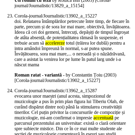
Un roman cu teză
by Rodica Bin (
2003
)
[Corola-
journal/Journalistic/13829_a_15154]
Corola-journal/Journalistic/13902_a_15227
doi. Relatarea întâmplărilor petrecute între timp, de fiecare în
parte, precum și de sora lor mai mare, obiectivă, învățătoarea.
Ideea că cei doi gemeni, întrecuți, depășiți de timpul îngroșat
de atâta absență, de potențialitatea rămasă în suspensie, ei
trebuie acum să
accelereze
totul (trăirea lor dublă) pentru a
intra amândoi împreună în normal, s-ar putea spune.
Învățătoarea, sora mai mare,... o neroadă și o năzădrăvană,
care a asistat la venirea lor pe lume în patul larg unde i-a
născut mama
Roman ratat - variantă -
by Constantin Țoiu (
2003
)
[Corola-journal/Journalistic/13902_a_15227]
Corola-journal/Journalistic/13962_a_15287
evocarea unor maeștri (anul acesta, simpozionul de
muzicologie a pus în prim plan figura lui Tiberiu Olah, de
curând dispărut dintre noi) până la stimularea creativității
tinerilor. Cel puțin privitor la concursurile de compoziție și
muzicologie, mi-am confirmat o impresie
accentuată
pe
parcursul prezentului an universitar: există o clară orientare
spre subiecte mistice. Din ce în ce mai multe studente ale
secției de muzicologie comentează în eseuri sau studii