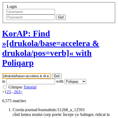
Login
Go!
KorAP: Find
»[drukola/base=accelera &
drukola/pos=verb]« with
Poliqarp
Go!
in
with
Glimpse
Tutorial
<
1
2
3
...
263
>
6,575
matches
Corola-journal/Journalistic/11268_a_12593
cînd lumea noului corp poetic începe cu Salinger, ridicat la