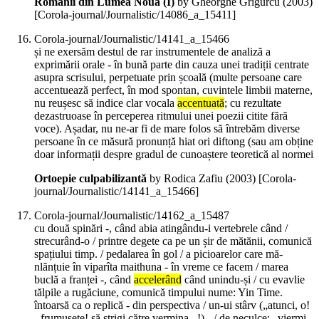
Românii din Lumea Nouă (I)
by Gheorghe Grigurcu (
2003
)
[Corola-journal/Journalistic/14086_a_15411]
Corola-journal/Journalistic/14141_a_15466
și ne exersăm destul de rar instrumentele de analiză a
exprimării orale - în bună parte din cauza unei tradiții centrate
asupra scrisului, perpetuate prin școală (multe persoane care
accentuează perfect, în mod spontan, cuvintele limbii materne,
nu reușesc să indice clar vocala
accentuată
; cu rezultate
dezastruoase în perceperea ritmului unei poezii citite fără
voce). Așadar, nu ne-ar fi de mare folos să întrebăm diverse
persoane în ce măsură pronunță hiat ori diftong (sau am obține
doar informații despre gradul de cunoaștere teoretică al normei
Ortoepie culpabilizantă
by Rodica Zafiu (
2003
)
[Corola-
journal/Journalistic/14141_a_15466]
Corola-journal/Journalistic/14162_a_15487
cu două spinări -, când abia atingându-i vertebrele când /
strecurând-o / printre degete ca pe un șir de mătănii, comunică
spațiului timp. / pedalarea în gol / a picioarelor care mă-
nlănțuie în viparîta maithuna - în vreme ce facem / marea
buclă a franței -, când
accelerând
când unindu-și / cu evavlie
tălpile a rugăciune, comunică timpului nume: Yin Time.
întoarsă ca o replică - din perspectiva / un-ui stârv („atunci, o!
- frumusețe! să strigi către vermina...!) - / de neculce: „viermi,