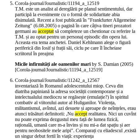
Corola-journal/Journalistic/11194_a_12519
T.M. este un analist al dereglării pe planul sentimentului, dar
participă la evenimente cu o formă de solidaritate abia
disimulată. Recent a fost publicată în "Frankfurter Allgemeine
Zeitung" (6.08.2005) o pagină în care câțiva tineri prozatori
germani au
acceptat
să completeze un chestionar cu referire la
T.M. și au optat pentru un personaj episodic din opera lui.
Aceasta era tema anchetei. Daniel Kehlmann alege o figură
periferică din Iosif și frații săi, ciclu pe care îl încheiase
scriitorul în preajma
Micile infirmități ale oamenilor mari
by S. Damian (
2005
)
[Corola-journal/Journalistic/11194_a_12519]
Corola-journal/Journalistic/11242_a_12567
inventariază în Romanul adolescentului miop. Ceva din
diatriba papiniană la adresa societății contemporane și a
intelectualului mediocru se regăsește (emulație?) în spiritul
combativ al viitorului autor al Huliganilor. Violența,
militantismul, avîntul, azi desuete și aproape de neînțeles, erau
atunci trăsături definitorii: ,Nu
accept
realitatea. Nici un cuvînt
nu poate exprima dezgustul meu față de lumea fizică,
rațională, umană care m-a învins și nu mi-a dat spațiu și aer
pentru neobositele mele aripi". Comparați cu eliadescul ,există
un singur debut fertil în viață: experiența