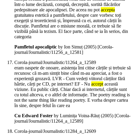
într-o lume decăzută, coruptă, decrepită, sortită flăcărilor
pedepsitoare ale apocalipsei. De aceea nu pot
accepta
gratuitatea estetică a pamfletului, despre care vorbesc toți
exegeții și teoreticienii și, împreună cu ei, autorul cărții în
discuție. Pamfletul are o misiune morală, ce trebuie să fie
vizibilă până la tezism. El face parte, când se ia în serios, din
categoria
Pamfletul apocaliptic
by Ion Simuț (
2005
)
[Corola-
journal/Journalistic/11256_a_12581]
Corola-journal/Journalistic/11264_a_12589
eram oaspete de onoare, asistența îmi citise cărțile și trebuie să
recunosc că m-am simțit bine când m-au apreciat, a fost o
experiență grozavă. LVR - Cum vedeți viitorul cărților fără
hârtie, cărți pe CD, pe internet? EF - Nu
accept
această
viziune. Eu public cărți. Chiar dacă ai internetul, cărțile sunt
cu totul altceva, e o altfel de informație. The poetry reading is
not the same thing like reading poetry. E vorba despre cartea
în sine, despre felul în care ea
Cu Edward Foster
by Luminița Voina-Răuț (
2005
)
[Corola-
journal/Journalistic/11264_a_12589]
Corola-journal/Journalistic/11284_a_12609