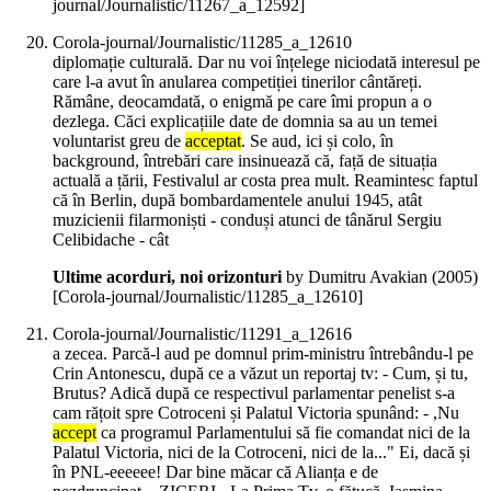
journal/Journalistic/11267_a_12592]
Corola-journal/Journalistic/11285_a_12610
diplomație culturală. Dar nu voi înțelege niciodată interesul pe
care l-a avut în anularea competiției tinerilor cântăreți.
Rămâne, deocamdată, o enigmă pe care îmi propun a o
dezlega. Căci explicațiile date de domnia sa au un temei
voluntarist greu de
acceptat
. Se aud, ici și colo, în
background, întrebări care insinuează că, față de situația
actuală a țării, Festivalul ar costa prea mult. Reamintesc faptul
că în Berlin, după bombardamentele anului 1945, atât
muzicienii filarmoniști - conduși atunci de tânărul Sergiu
Celibidache - cât
Ultime acorduri, noi orizonturi
by Dumitru Avakian (
2005
)
[Corola-journal/Journalistic/11285_a_12610]
Corola-journal/Journalistic/11291_a_12616
a zecea. Parcă-l aud pe domnul prim-ministru întrebându-l pe
Crin Antonescu, după ce a văzut un reportaj tv: - Cum, și tu,
Brutus? Adică după ce respectivul parlamentar penelist s-a
cam rățoit spre Cotroceni și Palatul Victoria spunând: - ,Nu
accept
ca programul Parlamentului să fie comandat nici de la
Palatul Victoria, nici de la Cotroceni, nici de la..." Ei, dacă și
în PNL-eeeeee! Dar bine măcar că Alianța e de