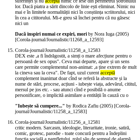
suferinței și nu
acceptă
nimic ce iese din perimetrul șotronului
lor. Dacă piatra a sărit dincolo de linie ești eliminat. Nimic nu
mai e în limitele normalității nici în conștiința scriitorului, nici
în cea a cititorului. Mi-e greu să închei pentru că nu găsesc
nici un
Dacă inspiri numai ce expiri, mori
by Nora Iuga (
2005
)
[Corola-journal/Journalistic/11268_a_12593]
Corola-journal/Journalistic/11258_a_12583
DEX este ,a fi îndrăgostit, a simți o mare afecțiune pentru o
persoană de sex opus". Ceva mai departe, apare și un sens
care permite complementul non-animat: ,a ține extrem de mult
la cineva sau la ceva". De fapt, uzul curent
acceptă
complement inanimat doar cînd se referă la abstracte și la
nume de stări, procese, acțiuni - iubește viața, adevărul, cititul,
mersul pe jos etc. - sau atunci cînd e posibilă o anume
personificare, o implicită asimilare a entității în cauză cu o
"Iubește să cumpere..."
by Rodica Zafiu (
2005
)
[Corola-
journal/Journalistic/11258_a_12583]
Corola-journal/Journalistic/11256_a_12581
critic modern. Sarcasm, ideologie, literaritate, ironie, satiră,
comic, grotesc, parodie - toate concură pentru a îndeplini
funcția socială a pamfletului, rolul său de semnal de alarmă