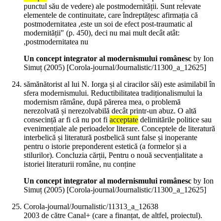
punctul său de vedere) ale postmodernității. Sunt relevate
elementele de continuitate, care îndreptățesc afirmația că
postmodernitatea ,este un soi de efect post-traumatic al
modernității" (p. 450), deci nu mai mult decât atât:
,postmodernitatea nu
Un concept integrator al modernismului românesc
by Ion
Simuț (
2005
)
[Corola-journal/Journalistic/11300_a_12625]
sămănătorist al lui N. Iorga și al ciracilor săi) este asimilabil în
sfera modernismului. Reductibilitatea tradiționalismului la
modernism rămâne, după părerea mea, o problemă
nerezolvată și nerezolvabilă decât printr-un abuz. O altă
consecință ar fi că nu pot fi
acceptate
delimitările politice sau
evenimențiale ale perioadelor literare. Conceptele de literatură
interbelică și literatură postbelică sunt false și inoperante
pentru o istorie preponderent estetică (a formelor și a
stilurilor). Concluzia cărții, Pentru o nouă secvențialitate a
istoriei literaturii române, nu conține
Un concept integrator al modernismului românesc
by Ion
Simuț (
2005
)
[Corola-journal/Journalistic/11300_a_12625]
Corola-journal/Journalistic/11313_a_12638
2003 de către Canal+ (care a finanțat, de altfel, proiectul).