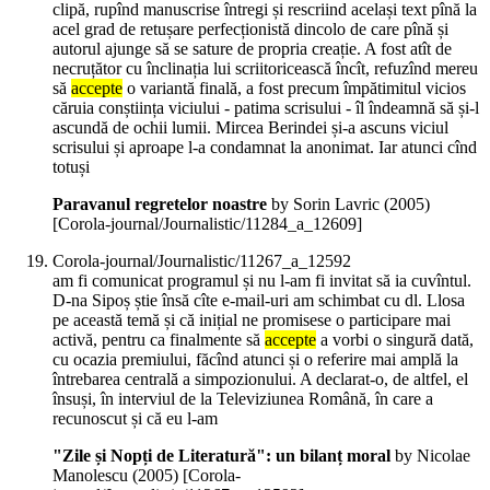
clipă, rupînd manuscrise întregi și rescriind același text pînă la
acel grad de retușare perfecționistă dincolo de care pînă și
autorul ajunge să se sature de propria creație. A fost atît de
necruțător cu înclinația lui scriitoricească încît, refuzînd mereu
să
accepte
o variantă finală, a fost precum împătimitul vicios
căruia conștiința viciului - patima scrisului - îl îndeamnă să și-l
ascundă de ochii lumii. Mircea Berindei și-a ascuns viciul
scrisului și aproape l-a condamnat la anonimat. Iar atunci cînd
totuși
Paravanul regretelor noastre
by Sorin Lavric (
2005
)
[Corola-journal/Journalistic/11284_a_12609]
Corola-journal/Journalistic/11267_a_12592
am fi comunicat programul și nu l-am fi invitat să ia cuvîntul.
D-na Sipoș știe însă cîte e-mail-uri am schimbat cu dl. Llosa
pe această temă și că inițial ne promisese o participare mai
activă, pentru ca finalmente să
accepte
a vorbi o singură dată,
cu ocazia premiului, făcînd atunci și o referire mai amplă la
întrebarea centrală a simpozionului. A declarat-o, de altfel, el
însuși, în interviul de la Televiziunea Română, în care a
recunoscut și că eu l-am
"Zile și Nopți de Literatură": un bilanț moral
by Nicolae
Manolescu (
2005
)
[Corola-