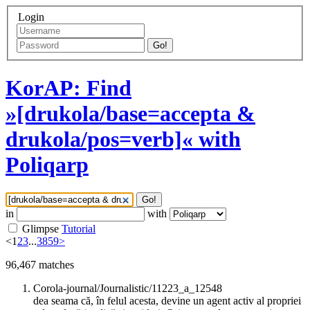
Login
Go!
KorAP: Find
»[drukola/base=accepta &
drukola/pos=verb]« with
Poliqarp
Go!
in
with
Glimpse
Tutorial
<
1
2
3
...
3859
>
96,467
matches
Corola-journal/Journalistic/11223_a_12548
dea seama că, în felul acesta, devine un agent activ al propriei