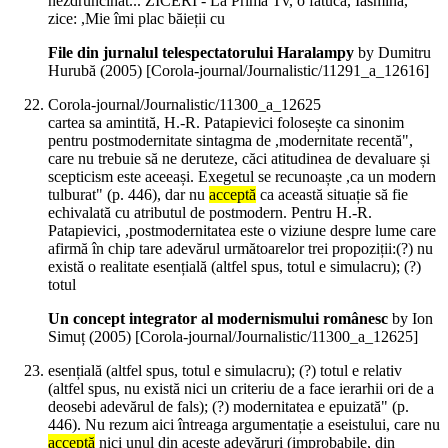
nezdruncinat... ZICERI - La Prima Tv, o fătucă, Iasmina,
zice: ,Mie îmi plac băieții cu
File din jurnalul telespectatorului Haralampy
by Dumitru
Hurubă (
2005
)
[Corola-journal/Journalistic/11291_a_12616]
Corola-journal/Journalistic/11300_a_12625
cartea sa amintită, H.-R. Patapievici folosește ca sinonim
pentru postmodernitate sintagma de ,modernitate recentă",
care nu trebuie să ne deruteze, căci atitudinea de devaluare și
scepticism este aceeași. Exegetul se recunoaște ,ca un modern
tulburat" (p. 446), dar nu
acceptă
ca această situație să fie
echivalată cu atributul de postmodern. Pentru H.-R.
Patapievici, ,postmodernitatea este o viziune despre lume care
afirmă în chip tare adevărul următoarelor trei propoziții:(?) nu
există o realitate esențială (altfel spus, totul e simulacru); (?)
totul
Un concept integrator al modernismului românesc
by Ion
Simuț (
2005
)
[Corola-journal/Journalistic/11300_a_12625]
esențială (altfel spus, totul e simulacru); (?) totul e relativ
(altfel spus, nu există nici un criteriu de a face ierarhii ori de a
deosebi adevărul de fals); (?) modernitatea e epuizată" (p.
446). Nu rezum aici întreaga argumentație a eseistului, care nu
acceptă
nici unul din aceste adevăruri (improbabile, din