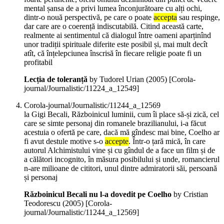
mental șansa de a privi lumea înconjurătoare cu alți ochi,
dintr-o nouă perspectivă, pe care o poate
accepta
sau respinge,
dar care are o coerență indiscutabilă. Citind această carte,
realmente ai sentimentul că dialogul între oameni aparținînd
unor tradiții spirituale diferite este posibil și, mai mult decît
atît, că înțelepciunea înscrisă în fiecare religie poate fi un
profitabil
Lecția de toleranță
by Tudorel Urian (
2005
)
[Corola-
journal/Journalistic/11224_a_12549]
Corola-journal/Journalistic/11244_a_12569
la Gigi Becali, Războinicul luminii, cum îi place să-și zică, cel
care se simte personaj din romanele brazilianului, i-a făcut
acestuia o ofertă pe care, dacă mă gîndesc mai bine, Coelho ar
fi avut destule motive s-o
accepte
. Într-o țară mică, în care
autorul Alchimistului vine și cu gîndul de a face un film și de
a călători incognito, în măsura posibilului și unde, romancierul
n-are milioane de cititori, unul dintre admiratorii săi, persoană
și personaj
Războinicul Becali nu l-a dovedit pe Coelho
by Cristian
Teodorescu (
2005
)
[Corola-
journal/Journalistic/11244_a_12569]