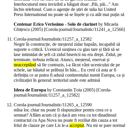
Interlocutorul meu invizibil a bâiguit doar: ,Păi, păi..." Am
închis telefonul. Cum o agenție de știri de talia lui United
Press International nu poate să se înșele și cu atât mai puțin să
Centenar Erico Verissimo - Solo de clarinet
by Micaela
Ghițescu (
2005
)
[Corola-journal/Journalistic/11241_a_12566]
Corola-journal/Journalistic/11257_a_12582
Negre în construcție, de meșterul zidar hapsân, incapabil să
suporte o critică. Ucenicul susținea cu glas tare și fără să se
lase intimidat de șefi că zidul bisericii nu era drept. Zidul, pe
terminate, trebuia refăcut. Atunci, meșterul, enervat și
neacceptând
să fie contrazis, i-a făcut vânt ucenicului de pe
schele, iar băiatul se prăbuși în hău... Eu cred că asta ar fi
definiția ce ar putea fi adusă continentului numit Europa, ca și
civilizației în general: teritoriul unde este admisă
Ideea de Europa
by Constantin Țoiu (
2005
)
[Corola-
journal/Journalistic/11257_a_12582]
Corola-journal/Journalistic/11265_a_12590
mîna lor, chiar nu poate fi răspunzător pentru ceea ce a
semnat? Aflăm acum că și dacă am vrea cu tot dinadinsul
contractul cu Apa Nova nu poate fi reziliat din cauza a tot
felul de clauze pe care Lis le-a
acceptat
. Nu mi se pare normal