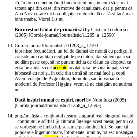
că, în timp ce nenumărați bucureșteni nu știu cum să-și mai
scoată apa din case, din motive de canalizare, dar și pentru că
Apa Nova n-are nici o obligație contractuală ca să-și facă mai
bine treaba, Viorel Lis nu
Bucureștiul trădat de primarii săi
by Cristian Teodorescu
(
2005
)
[Corola-journal/Journalistic/11265_a_12590]
Corola-journal/Journalistic/11268_a_12593
fapt niște fecundători, un fel de tăurași de montă cu pedigri. îi
considerăm cantități neglijabile pe cititori, dar sîntem gata să
ne dăm peste cap, să ne punem tichia de claun cu clopoțel ca
ei să ne audă, să ne
accepte
invitația, să ne vină în pat, să se
iubească cu noi și, în cele din urmă să ne mai facă și copii.
Avem vocație de Pygmalion, domnilor, sau în variantă
modernă de Profesor Higgins; vrem să ne cîștigăm nemurirea
nu
Dacă inspiri numai ce expiri, mori
by Nora Iuga (
2005
)
[Corola-journal/Journalistic/11268_a_12593]
purgăm, ăsta e conținutul nostru, singurul real, singurul valabil
- conținutul e scîrba! Și cititorul înțelege acest mesaj pentru că
se vorbește pe limba lui, se simte pe simțirea lui. Se pare că
popoarele îngenunchiate, înfometate, umilite, trăiesc nostalgia