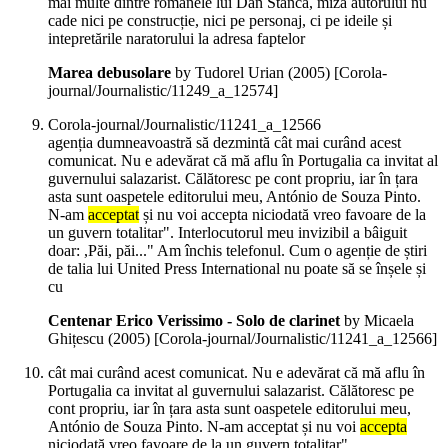
mai multe dintre romanele lui Dan Stanca, miza autorului nu
cade nici pe construcție, nici pe personaj, ci pe ideile și
intepretările naratorului la adresa faptelor
Marea debusolare
by Tudorel Urian (
2005
)
[Corola-
journal/Journalistic/11249_a_12574]
Corola-journal/Journalistic/11241_a_12566
agenția dumneavoastră să dezmintă cât mai curând acest
comunicat. Nu e adevărat că mă aflu în Portugalia ca invitat al
guvernului salazarist. Călătoresc pe cont propriu, iar în țara
asta sunt oaspetele editorului meu, António de Souza Pinto.
N-am
acceptat
și nu voi accepta niciodată vreo favoare de la
un guvern totalitar". Interlocutorul meu invizibil a bâiguit
doar: ,Păi, păi..." Am închis telefonul. Cum o agenție de știri
de talia lui United Press International nu poate să se înșele și
cu
Centenar Erico Verissimo - Solo de clarinet
by Micaela
Ghițescu (
2005
)
[Corola-journal/Journalistic/11241_a_12566]
cât mai curând acest comunicat. Nu e adevărat că mă aflu în
Portugalia ca invitat al guvernului salazarist. Călătoresc pe
cont propriu, iar în țara asta sunt oaspetele editorului meu,
António de Souza Pinto. N-am acceptat și nu voi
accepta
niciodată vreo favoare de la un guvern totalitar".