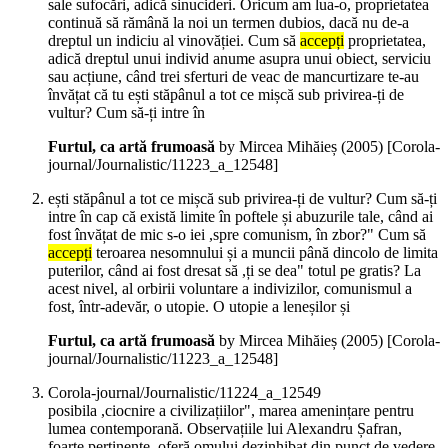
sale sufocări, adică sinucideri. Oricum am lua-o, proprietatea
continuă să rămână la noi un termen dubios, dacă nu de-a
dreptul un indiciu al vinovăției. Cum să
accepți
proprietatea,
adică dreptul unui individ anume asupra unui obiect, serviciu
sau acțiune, când trei sferturi de veac de mancurtizare te-au
învățat că tu ești stăpânul a tot ce mișcă sub privirea-ți de
vultur? Cum să-ți intre în
Furtul, ca artă frumoasă
by Mircea Mihăieș (
2005
)
[Corola-
journal/Journalistic/11223_a_12548]
ești stăpânul a tot ce mișcă sub privirea-ți de vultur? Cum să-ți
intre în cap că există limite în poftele și abuzurile tale, când ai
fost învățat de mic s-o iei ,spre comunism, în zbor?" Cum să
accepți
teroarea nesomnului și a muncii până dincolo de limita
puterilor, când ai fost dresat să ,ți se dea" totul pe gratis? La
acest nivel, al orbirii voluntare a indivizilor, comunismul a
fost, într-adevăr, o utopie. O utopie a leneșilor și
Furtul, ca artă frumoasă
by Mircea Mihăieș (
2005
)
[Corola-
journal/Journalistic/11223_a_12548]
Corola-journal/Journalistic/11224_a_12549
posibila ,ciocnire a civilizațiilor", marea amenințare pentru
lumea contemporană. Observațiile lui Alexandru Șafran,
foarte pertinente, oferă omului dezinhibat din punct de vedere