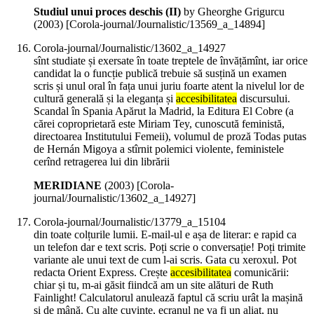
Studiul unui proces deschis (II)
by Gheorghe Grigurcu
(
2003
)
[Corola-journal/Journalistic/13569_a_14894]
Corola-journal/Journalistic/13602_a_14927
sînt studiate și exersate în toate treptele de învățămînt, iar orice
candidat la o funcție publică trebuie să susțină un examen
scris și unul oral în fața unui juriu foarte atent la nivelul lor de
cultură generală și la eleganța și
accesibilitatea
discursului.
Scandal în Spania Apărut la Madrid, la Editura El Cobre (a
cărei coproprietară este Miriam Tey, cunoscută feministă,
directoarea Institutului Femeii), volumul de proză Todas putas
de Hernán Migoya a stîrnit polemici violente, feministele
cerînd retragerea lui din librării
MERIDIANE
(
2003
)
[Corola-
journal/Journalistic/13602_a_14927]
Corola-journal/Journalistic/13779_a_15104
din toate colțurile lumii. E-mail-ul e așa de literar: e rapid ca
un telefon dar e text scris. Poți scrie o conversație! Poți trimite
variante ale unui text de cum l-ai scris. Gata cu xeroxul. Pot
redacta Orient Express. Crește
accesibilitatea
comunicării:
chiar și tu, m-ai găsit fiindcă am un site alături de Ruth
Fainlight! Calculatorul anulează faptul că scriu urât la mașină
și de mână. Cu alte cuvinte, ecranul ne va fi un aliat, nu