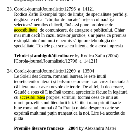
Corola-journal/Journalistic/12796_a_14121
Rodica Zafiu Exemplul tipic de limbaj de specialitate perfid și
deghizat e cel al "cărților de bucate": rețeta culinară își
selectează nemilos cititorii, fără a-și pune probleme de
accesibilitate
, de comunicare, de atragere a publicului. Chiar
mai mult decît în cazul textelor juridice, s-ar părea că premisa
e simplă: nimănui nu-i e permis să ignore tehnologia de
specialitate. Textele par scrise cu intenția de a crea impresia
Tehnici și ambiguități culinare
by Rodica Zafiu (
2004
)
[Corola-journal/Journalistic/12796_a_14121]
Corola-journal/Journalistic/12269_a_13594
Le Soleil des Scorta, romanul laureat, le este inutil
teoreticienilor literari și balsam celor care n-au crezut niciodată
că literatura ar avea nevoie de teorie. De altfel, la decernare,
Gaudé a spus că îl încîntă tocmai aprecierile făcute în legătură
cu
accesibilitatea
propriei scriituri, tocmai ceea ce unii au
numit prozelitismul literaturii lui. Criticii n-au primit foarte
bine romanul, numai că în Franța opinia despre o carte se
exprimă mult mai puțin tranșant ca la noi. Lire i-a acordat de
pildă
Premiile literare franceze – 2004
by Alexandru Matei