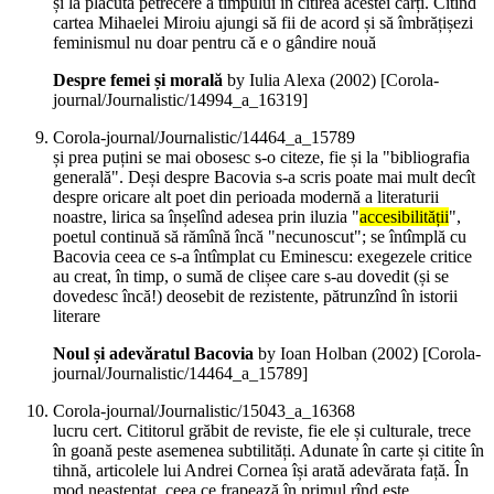
și la plăcuta petrecere a timpului în citirea acestei cărți. Citind
cartea Mihaelei Miroiu ajungi să fii de acord și să îmbrățișezi
feminismul nu doar pentru că e o gândire nouă
Despre femei și morală
by Iulia Alexa (
2002
)
[Corola-
journal/Journalistic/14994_a_16319]
Corola-journal/Journalistic/14464_a_15789
și prea puțini se mai obosesc s-o citeze, fie și la "bibliografia
generală". Deși despre Bacovia s-a scris poate mai mult decît
despre oricare alt poet din perioada modernă a literaturii
noastre, lirica sa înșelînd adesea prin iluzia "
accesibilității
",
poetul continuă să rămînă încă "necunoscut"; se întîmplă cu
Bacovia ceea ce s-a întîmplat cu Eminescu: exegezele critice
au creat, în timp, o sumă de clișee care s-au dovedit (și se
dovedesc încă!) deosebit de rezistente, pătrunzînd în istorii
literare
Noul și adevăratul Bacovia
by Ioan Holban (
2002
)
[Corola-
journal/Journalistic/14464_a_15789]
Corola-journal/Journalistic/15043_a_16368
lucru cert. Cititorul grăbit de reviste, fie ele și culturale, trece
în goană peste asemenea subtilități. Adunate în carte și citite în
tihnă, articolele lui Andrei Cornea își arată adevărata față. În
mod neașteptat, ceea ce frapează în primul rînd este