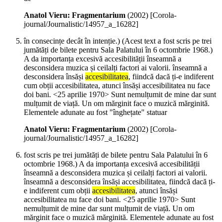
Anatol Vieru: Fragmentarium
(
2002
)
[Corola-
journal/Journalistic/14957_a_16282]
în consecințe decât în intenție.) (Acest text a fost scris pe trei
jumătăți de bilete pentru Sala Palatului în 6 octombrie 1968.)
A da importanța excesivă accesibilității înseamnă a
desconsidera muzica și ceilalți factori ai valorii. înseamnă a
desconsidera însăși
accesibilitatea
, fiindcă dacă ți-e indiferent
cum obții accesibilitatea, atunci însăși accesibilitatea nu face
doi bani. <25 aprilie 1970> Sunt nemulțumit de mine dar sunt
mulțumit de viață. Un om mărginit face o muzică mărginită.
Elementele adunate au fost "înghețate" statuar
Anatol Vieru: Fragmentarium
(
2002
)
[Corola-
journal/Journalistic/14957_a_16282]
fost scris pe trei jumătăți de bilete pentru Sala Palatului în 6
octombrie 1968.) A da importanța excesivă accesibilității
înseamnă a desconsidera muzica și ceilalți factori ai valorii.
înseamnă a desconsidera însăși accesibilitatea, fiindcă dacă ți-
e indiferent cum obții
accesibilitatea
, atunci însăși
accesibilitatea nu face doi bani. <25 aprilie 1970> Sunt
nemulțumit de mine dar sunt mulțumit de viață. Un om
mărginit face o muzică mărginită. Elementele adunate au fost