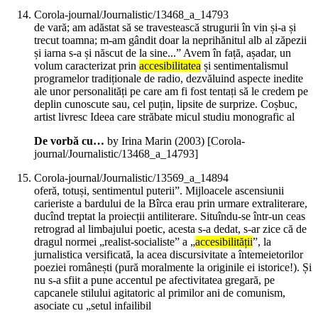
Corola-journal/Journalistic/13468_a_14793
de vară; am adăstat să se travestească strugurii în vin și-a și
trecut toamna; m-am gândit doar la neprihănitul alb al zăpezii
și iarna s-a și născut de la sine...” Avem în față, așadar, un
volum caracterizat prin
accesibilitatea
și sentimentalismul
programelor tradiționale de radio, dezvăluind aspecte inedite
ale unor personalități pe care am fi fost tentați să le credem pe
deplin cunoscute sau, cel puțin, lipsite de surprize. Coșbuc,
artist livresc Ideea care străbate micul studiu monografic al
De vorbă cu…
by Irina Marin (
2003
)
[Corola-
journal/Journalistic/13468_a_14793]
Corola-journal/Journalistic/13569_a_14894
oferă, totuși, sentimentul puterii”. Mijloacele ascensiunii
carieriste a bardului de la Bîrca erau prin urmare extraliterare,
ducînd treptat la proiecții antiliterare. Situîndu-se într-un ceas
retrograd al limbajului poetic, acesta s-a dedat, s-ar zice că de
dragul normei „realist-socialiste” a „
accesibilității
”, la
jurnalistica versificată, la acea discursivitate a întemeietorilor
poeziei românești (pură moralmente la originile ei istorice!). Și
nu s-a sfiit a pune accentul pe afectivitatea gregară, pe
capcanele stilului agitatoric al primilor ani de comunism,
asociate cu „setul infailibil