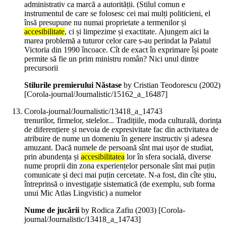
administrativ ca marcă a autorității. (Stilul comun e
instrumentul de care se folosesc cei mai mulți politicieni, el
însă presupune nu numai proprietate a termenilor și
accesibilitate
, ci și limpezime și exactitate. Ajungem aici la
marea problemă a tuturor celor care s-au perindat la Palatul
Victoria din 1990 încoace. Cît de exact în exprimare își poate
permite să fie un prim ministru român? Nici unul dintre
precursorii
Stilurile premierului Năstase
by Cristian Teodorescu (
2002
)
[Corola-journal/Journalistic/15162_a_16487]
Corola-journal/Journalistic/13418_a_14743
trenurilor, firmelor, stelelor... Tradițiile, moda culturală, dorința
de diferențiere și nevoia de expresivitate fac din activitatea de
atribuire de nume un domeniu în genere instructiv și adesea
amuzant. Dacă numele de persoană sînt mai ușor de studiat,
prin abundența și
accesibilitatea
lor în sfera socială, diverse
nume proprii din zona experiențelor personale sînt mai puțin
comunicate și deci mai puțin cercetate. N-a fost, din cîte știu,
întreprinsă o investigație sistematică (de exemplu, sub forma
unui Mic Atlas Lingvistic) a numelor
Nume de jucării
by Rodica Zafiu (
2003
)
[Corola-
journal/Journalistic/13418_a_14743]