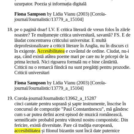
uzurpator. Poezia și informația digitală
Fiona Sampson
by Lidia Vianu (
2003
)
[Corola-
journal/Journalistic/13779_a_15104]
pe o pagină doar! LV. E critica literară de vreun folos în zilele
noastre? Te mulțumește critica universitară, savantă? FS. E de
lăudat concentrarea criticului universitar. E multă
deprofesionalizare a criticii literare în Anglia, nu în discurs ci
în exigențe.
Accesibilitatea
e cuvântul de ordine. Ciudat, nu-i
așa, când există atâtea poeme mari pe care nu le pricepi de la
prima lectură. Nici rigoarea formală nu e bine cântărită.
Criticii nu o remarcă fiindcă nu sunt pregătiți pentru prozodie.
Criticii universitari
Fiona Sampson
by Lidia Vianu (
2003
)
[Corola-
journal/Journalistic/13779_a_15104]
Corola-journal/Journalistic/13962_a_15287
cinci cantate pentru soprană și șapte instrumente, înscrise în
concursul de compoziție "Paul Constantinescu", mă gândesc
cum s-ar putea defini acest episod de muzică românească,
semnificativ probabil pentru viitorul nostru componistic. Din
fericire, există diversitate. Pare că tradiția europeană,
accesibilitatea
și filonul bizantin sunt încă date puternice