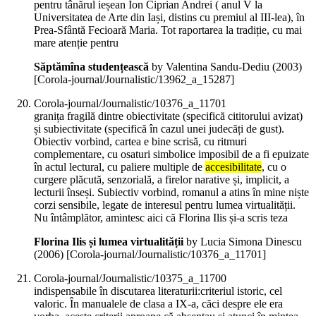
pentru tânărul ieșean Ion Ciprian Andrei ( anul V la
Universitatea de Arte din Iași, distins cu premiul al III-lea), în
Prea-Sfântă Fecioară Maria. Tot raportarea la tradiție, cu mai
mare atenție pentru
Săptămîna studențească
by Valentina Sandu-Dediu (
2003
)
[Corola-journal/Journalistic/13962_a_15287]
Corola-journal/Journalistic/10376_a_11701
granița fragilă dintre obiectivitate (specifică cititorului avizat)
și subiectivitate (specifică în cazul unei judecăți de gust).
Obiectiv vorbind, cartea e bine scrisă, cu ritmuri
complementare, cu osaturi simbolice imposibil de a fi epuizate
în actul lectural, cu paliere multiple de
accesibilitate
, cu o
curgere plăcută, senzorială, a firelor narative și, implicit, a
lecturii înseși. Subiectiv vorbind, romanul a atins în mine niște
corzi sensibile, legate de interesul pentru lumea virtualității.
Nu întâmplător, amintesc aici că Florina Ilis și-a scris teza
Florina Ilis și lumea virtualității
by Lucia Simona Dinescu
(
2006
)
[Corola-journal/Journalistic/10376_a_11701]
Corola-journal/Journalistic/10375_a_11700
indispensabile în discutarea literaturii:criteriul istoric, cel
valoric. În manualele de clasa a IX-a, căci despre ele era