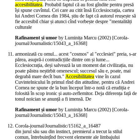
accesibilitatea
. Probabil faptul că au fost gîndite pentru presă
își spune cuvîntul. Cei care au citit însă Ecclesiocrația, cartea
lui Andrei Cornea din 1984, știu de fapt că autorul reușește să
fie accesibil chiar și atunci cînd vorbește despre "mentalități
culturale
Rafinament și umor
by Luminița Marcu (
2002
)
[Corola-
journal/Journalistic/15043_a_16368]
armonizată cu omul... acest "cosmos" al "ecclesiei" preia, s-ar
părea, asupră-i contradicțiile dintre om și lume...
Ecclesiocrația, deși salvează la un moment dat civilizația, nu
poate păstra neștirbit omenescul; succesul său e, poate, mai
degrabă mare decît bun."
Accesibilitatea
vine în cazul
Cuvintelnicului în primul rînd din atitudine, pentru că Andrei
Cornea ne spune de la bun început într-o notă că erudiția e
folosită în scop ironic și auto-zeflemitor. Deja diferența față de
tonul noician se anunță a fi imensă. De
Rafinament și umor
by Luminița Marcu (
2002
)
[Corola-
journal/Journalistic/15043_a_16368]
Corola-journal/Journalistic/15162_a_16487
din jurul său sau din instinct, premierul a trecut la stilul
comun, întrebuințînd frecvent elemente ale limbajului