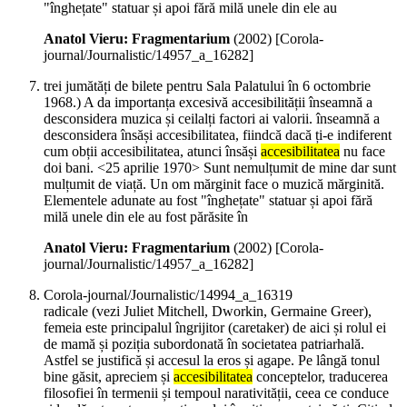
"înghețate" statuar și apoi fără milă unele din ele au
Anatol Vieru: Fragmentarium
(
2002
)
[Corola-
journal/Journalistic/14957_a_16282]
trei jumătăți de bilete pentru Sala Palatului în 6 octombrie
1968.) A da importanța excesivă accesibilității înseamnă a
desconsidera muzica și ceilalți factori ai valorii. înseamnă a
desconsidera însăși accesibilitatea, fiindcă dacă ți-e indiferent
cum obții accesibilitatea, atunci însăși
accesibilitatea
nu face
doi bani. <25 aprilie 1970> Sunt nemulțumit de mine dar sunt
mulțumit de viață. Un om mărginit face o muzică mărginită.
Elementele adunate au fost "înghețate" statuar și apoi fără
milă unele din ele au fost părăsite în
Anatol Vieru: Fragmentarium
(
2002
)
[Corola-
journal/Journalistic/14957_a_16282]
Corola-journal/Journalistic/14994_a_16319
radicale (vezi Juliet Mitchell, Dworkin, Germaine Greer),
femeia este principalul îngrijitor (caretaker) de aici și rolul ei
de mamă și poziția subordonată în societatea patriarhală.
Astfel se justifică și accesul la eros și agape. Pe lângă tonul
bine găsit, apreciem și
accesibilitatea
conceptelor, traducerea
filosofiei în termenii și tempoul narativității, ceea ce conduce