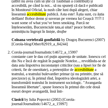
(altfel nu avea cum să știe că Taubman a contribuit) și
accesibilă, pe când la noi... să nu spuneți că dacă e publicată
în Monitorul Oficial, la nush câte luni după alegeri, chiar
înseamnă
accesibilitate
publică. Asta este! Ăștia sunt, cu ăștia
defilam! Bobor demn și suveran pe vremea lui Ceașcă ?!!?! I
want some of what you’ve been smoking. Parcă ne
înțeleseserăm, Bucurenciule tata,ai uitat? peace brother,
armistițiu:tu îngropi în liniște, drujbe
Coloana vertebrală gonflabilă
by Dragoș Bucurenci (
2007
)
[Corola-blog/Other/82919_a_84244]
Corola-journal/Journalistic/14672_a_15997
constante care le dau cel puțin aparența de unitate. Ionescu cel
din Nu e încă de regăsit în paginile Notelor..., revoltîndu-se de
data asta împotriva inconstanței criticilor (sau a lipsei lor fie de
criterii, fie de onestitate), a pretențiilor de
accesibilitate
a
teatrului, a teatrului bulevardier primar (și nu primitiv, ține să
precizeze) și, în primul rînd, împotriva ideologizării artei, a
transformării teatrului în instrument sociologic. "Avangarda
înseamnă libertate", spune Ionescu în primul din cele două
eseuri despre avangardă, însă într-
Clasicii
by Iulia Popovici (
2002
)
[Corola-
journal/Journalistic/14672_a_15997]