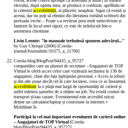
vorba, aceste criterii aproape că absentau și atunci în mintea
elevului, după opinia mea, se produce o confuzie, apelîndu-se
la criteriul
accesibilității
, al plăcerii, neapărat. Sigur că există și
acesta, dar nu poți să elimini din literatura română scriitorii din
perioada veche. - Poate s-a revărsat prea mult subectivism și
fantezie în locul unei rigori, ce este de neînlocuit într-o
asemenea chestiune
Liviu Leonte: "în manuale trebuiesă spunem adevărul..."
by Guy Cherqui (
2006
)
[Corola-
journal/Journalistic/10375_a_11700]
Corola-blog/BlogPost/94435_a_95727
companiilor care au planuri de recrutare - Angajatori de TOP
Virtual le oferă acces celor care vizitează secțiunea la 130 de
angajatori, chiar din fața laptopului personal. • Acces la joburi
și din alte orașe decât cel în care locuiesc, ceea ce se înseamnă
accesibilitate
la o plajă mai largă de oportunități de carieră și
astfel mărirea șanselor de a obține un job. Nu există costuri de
transport și/sau cazare. Evenimentul este accesibil oricui
deține un calculator/laptop și conexiune la internet; •
Mobilitate în
Participă la cel mai important eveniment de carieră online
– Angajatori de TOP Virtual
[Corola-
blog/BlogPost/94435_a_95727]