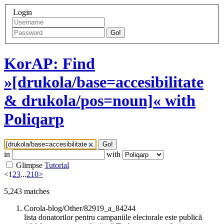
Login
Go!
KorAP: Find
»[drukola/base=accesibilitate
& drukola/pos=noun]« with
Poliqarp
Go!
in
with
Glimpse
Tutorial
<
1
2
3
...
210
>
5,243
matches
Corola-blog/Other/82919_a_84244
lista donatorilor pentru campaniile electorale este publică