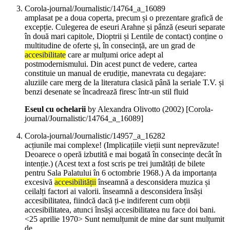
Corola-journal/Journalistic/14764_a_16089
amplasat pe a doua coperta, precum și o prezentare grafică de
excepție. Culegerea de eseuri Arahne și pânză (eseuri separate
în două mari capitole, Dioptrii și Lentile de contact) conține o
multitudine de oferte și, în consecință, are un grad de
accesibilitate
care ar mulțumi orice adept al
postmodernismului. Din acest punct de vedere, cartea
constituie un manual de erudiție, manevrata cu degajare:
aluziile care merg de la literatura clasică până la seriale T.V. și
benzi desenate se încadrează firesc într-un stil fluid
Eseul cu ochelarii
by Alexandra Olivotto (
2002
)
[Corola-
journal/Journalistic/14764_a_16089]
Corola-journal/Journalistic/14957_a_16282
acțiunile mai complexe! (Implicațiile vieții sunt neprevăzute!
Deoarece o operă izbutită e mai bogată în consecințe decât în
intenție.) (Acest text a fost scris pe trei jumătăți de bilete
pentru Sala Palatului în 6 octombrie 1968.) A da importanța
excesivă
accesibilității
înseamnă a desconsidera muzica și
ceilalți factori ai valorii. înseamnă a desconsidera însăși
accesibilitatea, fiindcă dacă ți-e indiferent cum obții
accesibilitatea, atunci însăși accesibilitatea nu face doi bani.
<25 aprilie 1970> Sunt nemulțumit de mine dar sunt mulțumit
de