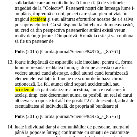
solidaritate care au venit din toată lumea față de victimele
tragediei de la "Colectiv". Partenerii noștri din întreaga lume i-
au plâns, împreună cu noi, pe cei care și-au pierdut viața în
tragicul
accident
și s-au alăturat eforturilor noastre de a-i salva
pe supraviețuitori. Ca să răspund la întrebarea dumneavoastră,
nu cred că din perspectiva partenerilor străini există vreun
motiv de îngrijorare. Dimpotrivă. România este și va continua
să fie un partener de
Polis
(
2015
)
[Corola-journal/Science/84976_a_85761]
foarte îndepărtată de aspirațiile sale imediate; pentru el, forma
lumii reprezintă realitatea lumii, și doar pe această o are în
vedere atunci cand abstrage, adică atunci cand ierarhizează
elementele realității în funcție de scopurile în baza cărora
acționează. La fel, atunci când separă accidentalul, sau
accidentul
că particularizare a acestuia, "un ce real care, în
același timp, este determinat numai ca posibil, un real al carui
alt ceva sau opus e tot atât de posibil"27 - de esențial, adică de
esențialitatea să individuală, de propria să bunăstare și
Polis
(
2015
)
[Corola-journal/Science/84976_a_85761]
luate individual dar și a comunităților de persoane, mergând
până la popoare întregi) confruntate cu situații de calamitate