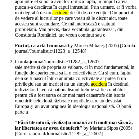
apoi între el și hoț a avut loc o mică luptă, în timpul căreia
pușca s-a descărcat în capul intrusului. Prin urmare, ar fi vorba
mai degrabă de-un
accident
decât de-o execuție. Din punctul
de vedere al lucrurilor pe care vreau să le discut aici, toate
acestea sunt secundare. Ce mă interesează e statutul
proprietății. Mai precis, dacă vocabula ,garantează", din
Constituția României, are vreun conținut sau e
Furtul, ca artă frumoasă
by Mircea Mihăieș (
2005
)
[Corola-
journal/Journalistic/11223_a_12548]
Corola-journal/Journalistic/11282_a_12607
sale merite și de propria sa valoare, ci în mod fundamental, în
funcție de apartenența sa la o colectivitate. Ca și cum, faptul
de a se fi născut într-o anumită colectivitate ar putea fi un
privilegiu sau un merit și nu un simplu
accident
în destinul
indivizilor. Cred că naționalismul trebuie să fie combătut
pentru că a fost sursa celor mai mari catastrofe din istoria
omenirii: cele două războaie mondiale care au devastat
Europa și-au avut originea în ideologia naționalistă. O bună
parte a
"Fără literatură, civilizația umană ar fi mult mai săracă,
iar libertatea ar avea de suferit"
by Mariana Sipoș (
2005
)
[Corola-journal/Journalistic/11282_a_12607]