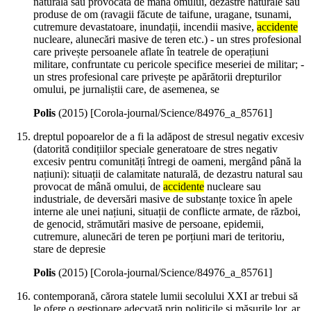
naturală sau provocată de mână omului, dezastre naturale sau
produse de om (ravagii făcute de taifune, uragane, tsunami,
cutremure devastatoare, inundații, incendii masive,
accidente
nucleare, alunecări masive de teren etc.) - un stres profesional
care privește persoanele aflate în teatrele de operațiuni
militare, confruntate cu pericole specifice meseriei de militar; -
un stres profesional care privește pe apărătorii drepturilor
omului, pe jurnaliștii care, de asemenea, se
Polis
(
2015
)
[Corola-journal/Science/84976_a_85761]
dreptul popoarelor de a fi la adăpost de stresul negativ excesiv
(datorită condițiilor speciale generatoare de stres negativ
excesiv pentru comunități întregi de oameni, mergând până la
națiuni): situații de calamitate naturală, de dezastru natural sau
provocat de mână omului, de
accidente
nucleare sau
industriale, de deversări masive de substanțe toxice în apele
interne ale unei națiuni, situații de conflicte armate, de război,
de genocid, strămutări masive de persoane, epidemii,
cutremure, alunecări de teren pe porțiuni mari de teritoriu,
stare de depresie
Polis
(
2015
)
[Corola-journal/Science/84976_a_85761]
contemporană, cărora statele lumii secolului XXI ar trebui să
le ofere o gestionare adecvată prin politicile și măsurile lor, ar