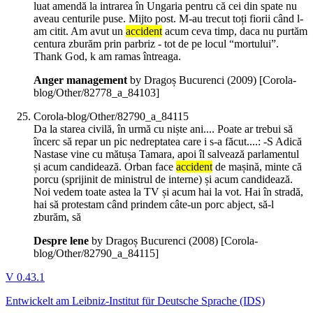
luat amendă la intrarea în Ungaria pentru că cei din spate nu
aveau centurile puse. Mijto post. M-au trecut toți fiorii când l-
am citit. Am avut un
accident
acum ceva timp, daca nu purtăm
centura zburăm prin parbriz - tot de pe locul “mortului”.
Thank God, k am ramas întreaga.
Anger management
by Dragoș Bucurenci (
2009
)
[Corola-
blog/Other/82778_a_84103]
Corola-blog/Other/82790_a_84115
Da la starea civilă, în urmă cu niște ani.... Poate ar trebui să
încerc să repar un pic nedreptatea care i s-a făcut....: -S Adică
Nastase vine cu mătușa Tamara, apoi îl salvează parlamentul
și acum candidează. Orban face
accident
de mașină, minte că
porcu (sprijinit de ministrul de interne) și acum candidează.
Noi vedem toate astea la TV și acum hai la vot. Hai în stradă,
hai să protestam când prindem câte-un porc abject, să-l
zburăm, să
Despre lene
by Dragoș Bucurenci (
2008
)
[Corola-
blog/Other/82790_a_84115]
V 0.43.1
Entwickelt am Leibniz-Institut für Deutsche Sprache (IDS)