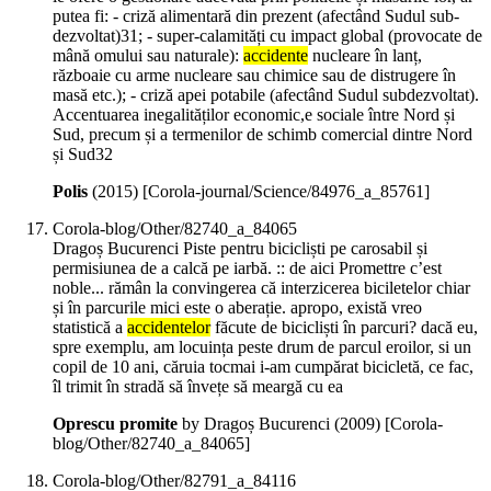
putea fi: - criză alimentară din prezent (afectând Sudul sub-
dezvoltat)31; - super-calamități cu impact global (provocate de
mână omului sau naturale):
accidente
nucleare în lanț,
războaie cu arme nucleare sau chimice sau de distrugere în
masă etc.); - criză apei potabile (afectând Sudul subdezvoltat).
Accentuarea inegalităților economic,e sociale între Nord și
Sud, precum și a termenilor de schimb comercial dintre Nord
și Sud32
Polis
(
2015
)
[Corola-journal/Science/84976_a_85761]
Corola-blog/Other/82740_a_84065
Dragoș Bucurenci Piste pentru bicicliști pe carosabil și
permisiunea de a calcă pe iarbă. :: de aici Promettre c’est
noble... rămân la convingerea că interzicerea biciletelor chiar
și în parcurile mici este o aberație. apropo, există vreo
statistică a
accidentelor
făcute de bicicliști în parcuri? dacă eu,
spre exemplu, am locuința peste drum de parcul eroilor, si un
copil de 10 ani, căruia tocmai i-am cumpărat bicicletă, ce fac,
îl trimit în stradă să învețe să meargă cu ea
Oprescu promite
by Dragoș Bucurenci (
2009
)
[Corola-
blog/Other/82740_a_84065]
Corola-blog/Other/82791_a_84116