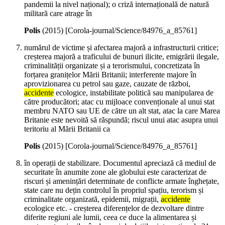
pandemii la nivel național); o criză internațională de natură
militară care atrage în
Polis
(
2015
)
[Corola-journal/Science/84976_a_85761]
numărul de victime și afectarea majoră a infrastructurii critice;
creșterea majoră a traficului de bunuri ilicite, emigrării ilegale,
criminalității organizate și a terorismului, concretizata în
forțarea granițelor Mării Britanii; interferente majore în
aprovizionarea cu petrol sau gaze, cauzate de război,
accidente
ecologice, instabilitate politică sau manipularea de
către producători; atac cu mijloace convenționale al unui stat
membru NATO sau UE de către un alt stat, atac la care Marea
Britanie este nevoită să răspundă; riscul unui atac asupra unui
teritoriu al Mării Britanii ca
Polis
(
2015
)
[Corola-journal/Science/84976_a_85761]
în operații de stabilizare. Documentul apreciază că mediul de
securitate în anumite zone ale globului este caracterizat de
riscuri și amenințări determinate de conflicte armate înghețate,
state care nu dețin controlul în propriul spațiu, terorism și
criminalitate organizată, epidemii, migrații,
accidente
ecologice etc. - creșterea diferențelor de dezvoltare dintre
diferite regiuni ale lumii, ceea ce duce la alimentarea și