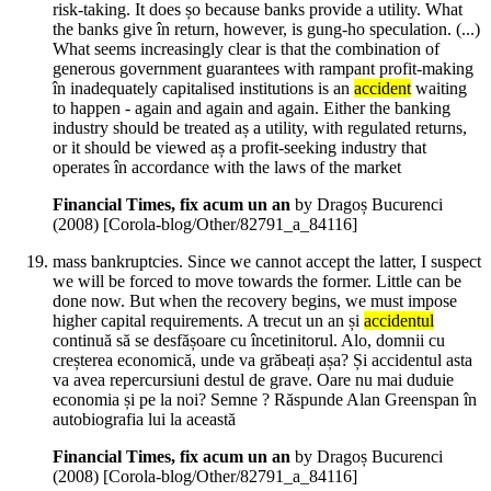
risk-taking. It does șo because banks provide a utility. What
the banks give în return, however, is gung-ho speculation. (...)
What seems increasingly clear is that the combination of
generous government guarantees with rampant profit-making
în inadequately capitalised institutions is an
accident
waiting
to happen - again and again and again. Either the banking
industry should be treated aș a utility, with regulated returns,
or it should be viewed aș a profit-seeking industry that
operates în accordance with the laws of the market
Financial Times, fix acum un an
by Dragoș Bucurenci
(
2008
)
[Corola-blog/Other/82791_a_84116]
mass bankruptcies. Since we cannot accept the latter, I suspect
we will be forced to move towards the former. Little can be
done now. But when the recovery begins, we must impose
higher capital requirements. A trecut un an și
accidentul
continuă să se desfășoare cu încetinitorul. Alo, domnii cu
creșterea economică, unde va grăbeați așa? Și accidentul asta
va avea repercursiuni destul de grave. Oare nu mai duduie
economia și pe la noi? Semne ? Răspunde Alan Greenspan în
autobiografia lui la această
Financial Times, fix acum un an
by Dragoș Bucurenci
(
2008
)
[Corola-blog/Other/82791_a_84116]