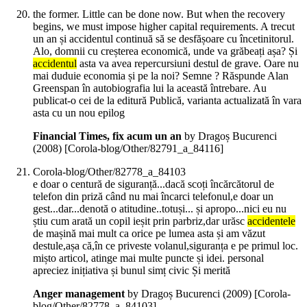
the former. Little can be done now. But when the recovery
begins, we must impose higher capital requirements. A trecut
un an și accidentul continuă să se desfășoare cu încetinitorul.
Alo, domnii cu creșterea economică, unde va grăbeați așa? Și
accidentul
asta va avea repercursiuni destul de grave. Oare nu
mai duduie economia și pe la noi? Semne ? Răspunde Alan
Greenspan în autobiografia lui la această întrebare. Au
publicat-o cei de la editură Publică, varianta actualizată în vara
asta cu un nou epilog
Financial Times, fix acum un an
by Dragoș Bucurenci
(
2008
)
[Corola-blog/Other/82791_a_84116]
Corola-blog/Other/82778_a_84103
e doar o centură de siguranță...dacă scoți încărcătorul de
telefon din priză când nu mai încarci telefonul,e doar un
gest...dar...denotă o atitudine..totuși... și apropo...nici eu nu
știu cum arată un copil ieșit prin parbriz,dar urăsc
accidentele
de mașină mai mult ca orice pe lumea asta și am văzut
destule,așa că,în ce priveste volanul,siguranța e pe primul loc.
mișto articol, atinge mai multe puncte și idei. personal
apreciez inițiativa și bunul simț civic Și merită
Anger management
by Dragoș Bucurenci (
2009
)
[Corola-
blog/Other/82778_a_84103]