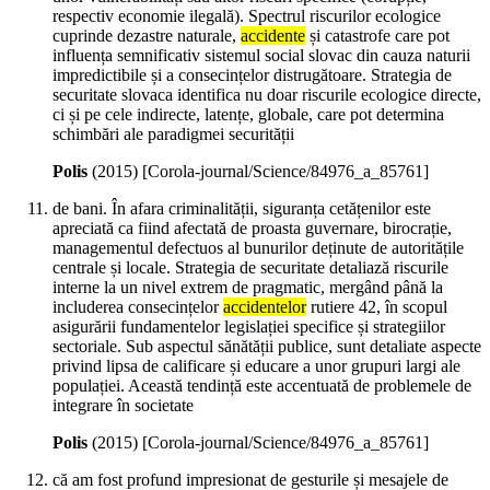
respectiv economie ilegală). Spectrul riscurilor ecologice
cuprinde dezastre naturale,
accidente
și catastrofe care pot
influența semnificativ sistemul social slovac din cauza naturii
impredictibile și a consecințelor distrugătoare. Strategia de
securitate slovaca identifica nu doar riscurile ecologice directe,
ci și pe cele indirecte, latențe, globale, care pot determina
schimbări ale paradigmei securității
Polis
(
2015
)
[Corola-journal/Science/84976_a_85761]
de bani. În afara criminalității, siguranța cetățenilor este
apreciată ca fiind afectată de proasta guvernare, birocrație,
managementul defectuos al bunurilor deținute de autoritățile
centrale și locale. Strategia de securitate detaliază riscurile
interne la un nivel extrem de pragmatic, mergând până la
includerea consecințelor
accidentelor
rutiere 42, în scopul
asigurării fundamentelor legislației specifice și strategiilor
sectoriale. Sub aspectul sănătății publice, sunt detaliate aspecte
privind lipsa de calificare și educare a unor grupuri largi ale
populației. Această tendință este accentuată de problemele de
integrare în societate
Polis
(
2015
)
[Corola-journal/Science/84976_a_85761]
că am fost profund impresionat de gesturile și mesajele de