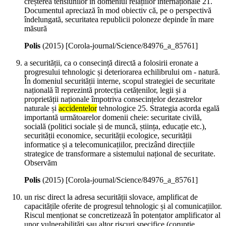
creșterea tensiunilor în domeniul relațiilor internaționale 21.
Documentul apreciază în mod obiectiv că, pe o perspectivă
îndelungată, securitatea republicii poloneze depinde în mare
măsură
Polis
(
2015
)
[Corola-journal/Science/84976_a_85761]
a securității, ca o consecință directă a folosirii eronate a
progresului tehnologic și deteriorarea echilibrului om - natură.
În domeniul securității interne, scopul strategiei de securitate
națională îl reprezintă protecția cetățenilor, legii și a
proprietății naționale împotriva consecințelor dezastrelor
naturale și
accidentelor
tehnologice 25. Strategia acorda egală
importantă următoarelor domenii cheie: securitate civilă,
socială (politici sociale și de muncă, știința, educație etc.),
securității economice, securității ecologice, securității
informatice și a telecomunicațiilor, precizând direcțiile
strategice de transformare a sistemului național de securitate.
Observăm
Polis
(
2015
)
[Corola-journal/Science/84976_a_85761]
un risc direct la adresa securității slovace, amplificat de
capacitățile oferite de progresul tehnologic și al comunicațiilor.
Riscul menționat se concretizează în potențator amplificator al
unor vulnerabilități sau altor riscuri specifice (corupție,