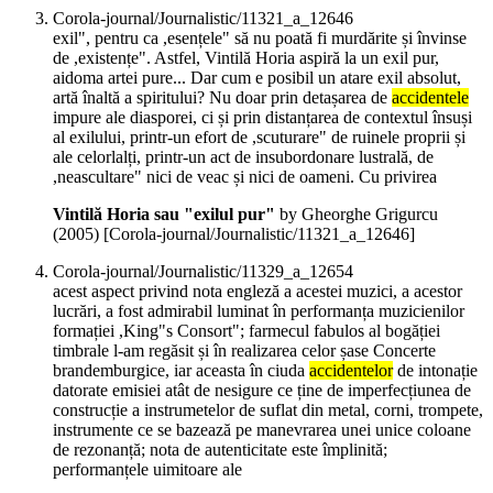
Corola-journal/Journalistic/11321_a_12646
exil", pentru ca ,esențele" să nu poată fi murdărite și învinse
de ,existențe". Astfel, Vintilă Horia aspiră la un exil pur,
aidoma artei pure... Dar cum e posibil un atare exil absolut,
artă înaltă a spiritului? Nu doar prin detașarea de
accidentele
impure ale diasporei, ci și prin distanțarea de contextul însuși
al exilului, printr-un efort de ,scuturare" de ruinele proprii și
ale celorlalți, printr-un act de insubordonare lustrală, de
,neascultare" nici de veac și nici de oameni. Cu privirea
Vintilă Horia sau "exilul pur"
by Gheorghe Grigurcu
(
2005
)
[Corola-journal/Journalistic/11321_a_12646]
Corola-journal/Journalistic/11329_a_12654
acest aspect privind nota engleză a acestei muzici, a acestor
lucrări, a fost admirabil luminat în performanța muzicienilor
formației ,King"s Consort"; farmecul fabulos al bogăției
timbrale l-am regăsit și în realizarea celor șase Concerte
brandemburgice, iar aceasta în ciuda
accidentelor
de intonație
datorate emisiei atât de nesigure ce ține de imperfecțiunea de
construcție a instrumetelor de suflat din metal, corni, trompete,
instrumente ce se bazează pe manevrarea unei unice coloane
de rezonanță; nota de autenticitate este împlinită;
performanțele uimitoare ale