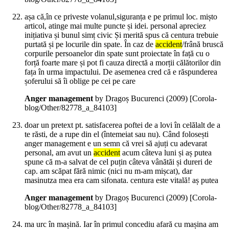
așa că,în ce priveste volanul,siguranța e pe primul loc. mișto
articol, atinge mai multe puncte și idei. personal apreciez
inițiativa și bunul simț civic Și merită spus că centura trebuie
purtată și pe locurile din spate. În caz de
accident
/frână bruscă
corpurile persoanelor din spate sunt proiectate în față cu o
forță foarte mare și pot fi cauza directă a morții călătorilor din
fața în urma impactului. De asemenea cred că e răspunderea
șoferului să îi oblige pe cei pe care
Anger management
by Dragoș Bucurenci (
2009
)
[Corola-
blog/Other/82778_a_84103]
doar un pretext pt. satisfacerea poftei de a lovi în celălalt de a
te răsti, de a rupe din el (întemeiat sau nu). Când folosești
anger management e un semn că vrei să ajuți cu adevarat
personal, am avut un
accident
acum câteva luni și aș putea
spune că m-a salvat de cel puțin câteva vânătăi și dureri de
cap. am scăpat fără nimic (nici nu m-am mișcat), dar
masinutza mea era cam sifonata. centura este vitală! aș putea
Anger management
by Dragoș Bucurenci (
2009
)
[Corola-
blog/Other/82778_a_84103]
ma urc în mașină. Iar în primul concediu afară cu mașina am