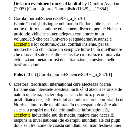
De la un eveniment muzical la altul
by Dumitru Avakian
(
2005
)
[Corola-journal/Journalistic/11329_a_12654]
Corola-journal/Science/84976_a_85761
istante în cui și distingue nel mondo l'indomabile nascita e
morte di forme continue ed elementidiscreti, perché Nel suo
profondo vidi che s'interna/legato con amore în un
volume,/ciò che per l'universo și squaderna;/sustanze e
accidenți
e lor costume,/quasi conflati insieme, per tal
modo/che ciò ch'i' dicoè un semplice lume37; în quell'amore
che muove îl sole e le altre stelle. Le circostanze di una vită
evidenziano metamorfosi della tradizione, coesione nelle
trasformazioni
Polis
(
2015
)
[Corola-journal/Science/84976_a_85761]
acestora: terorismul internațional care afectează Marea
Britanie sau interesele acesteia, incluzând atacuri teroriste de
natură nucleară, bacteriologica sau chimică, precum și
posibilitatea creșterii nivelului acțiunilor teroriste în Irlanda de
Nord; acțiuni ostile manifestate în cyberspațiu de către alte
state sau grupări mari de criminalitate informațională,
accidente
industriale sau de mediu, majore care necesită
răspuns la nivel național (de exemplu inundații ale cel puțin
două sau trei zone de coastă simultan, sau manifestarea unei