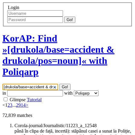
Login
Go!
KorAP: Find
»[drukola/base=accident &
drukola/pos=noun]« with
Poliqarp
Go!
in
with
Glimpse
Tutorial
<
1
2
3
...
2914
>
72,839
matches
Corola-journal/Journalistic/11223_a_12548
până în clipa de față, incertă): stăpânul casei a sunat la Poliție,