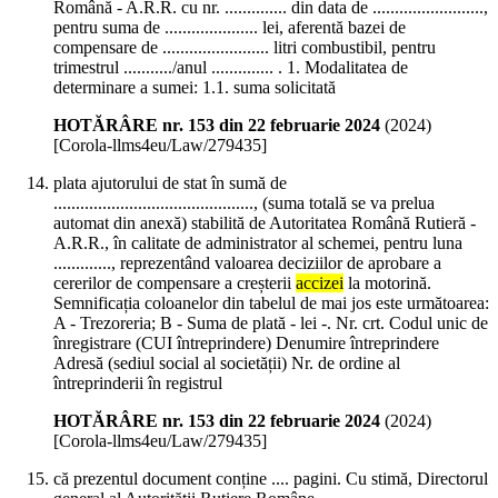
Română - A.R.R. cu nr. .............. din data de .........................,
pentru suma de ..................... lei, aferentă bazei de
compensare de ........................ litri combustibil, pentru
trimestrul .........../anul .............. . 1. Modalitatea de
determinare a sumei: 1.1. suma solicitată
HOTĂRÂRE nr. 153 din 22 februarie 2024
(
2024
)
[Corola-llms4eu/Law/279435]
plata ajutorului de stat în sumă de
............................................., (suma totală se va prelua
automat din anexă) stabilită de Autoritatea Română Rutieră -
A.R.R., în calitate de administrator al schemei, pentru luna
............., reprezentând valoarea deciziilor de aprobare a
cererilor de compensare a creșterii
accizei
la motorină.
Semnificația coloanelor din tabelul de mai jos este următoarea:
A - Trezoreria; B - Suma de plată - lei -. Nr. crt. Codul unic de
înregistrare (CUI întreprindere) Denumire întreprindere
Adresă (sediul social al societății) Nr. de ordine al
întreprinderii în registrul
HOTĂRÂRE nr. 153 din 22 februarie 2024
(
2024
)
[Corola-llms4eu/Law/279435]
că prezentul document conține .... pagini. Cu stimă, Directorul