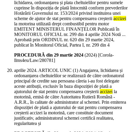
lichidarea, ordonanțarea și plata cheltuielilor pentru sumele
cuprinse în dispoziția de plată întocmită conform prevederilor
Hotărârii Guvernului nr. 153/2024 privind instituirea unei
scheme de ajutor de stat pentru compensarea creșterii
accizei
la motorina utilizată drept combustibil pentru motor
EMITENT MINISTERUL FINANȚELOR Publicată în
MONITORUL OFICIAL nr. 299 din 4 aprilie 2024 Notă ...
Aprobată prin ORDINUL nr. 620 din 29 martie 2024,
publicat în Monitorul Oficial, Partea I, nr. 299 din 4
PROCEDURĂ din 29 martie 2024
(
2024
)
[Corola-
llms4eu/Law/280781]
aprilie 2024. ARTICOL UNIC (1) Angajarea, lichidarea și
ordonanțarea cheltuielilor se realizează de către ordonatorul
principal de credite sau persoana căreia i-au fost delegate
aceste atribuții, exclusiv în baza dispoziției de plată a
ajutorului de stat pentru compensarea creșterii
accizei
la
motorină, emisă de către Autoritatea Rutieră Română -
A.R.R., în calitate de administrator al schemei. Prin emiterea
dispoziției de plată a ajutorului de stat pentru compensarea
creșterii accizei la motorină, care constituie document
justificativ, administratorul schemei certifică realitatea,
regularitatea și