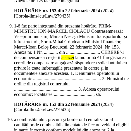
Anexele nr. 1-6 fac parte integrantă
HOTĂRÂRE nr. 153 din 22 februarie 2024
(
2024
)
[Corola-llms4eu/Law/279435]
1-6 fac parte integrantă din prezenta hotărâre. PRIM-
MINISTRU ION-MARCEL CIOLACU Contrasemnează:
Viceprim-ministru, Marian Neacșu Ministrul transporturilor și
infrastructurii, Sorin-Mihai Grindeanu Ministrul finanțelor,
Marcel-Ioan Boloș București, 22 februarie 2024. Nr. 153.
Anexa nr. 1 Nr. ............ din ............................. CERERE^1
de compensare a creșterii
accizei
la motorină ^1 Înregistrarea
cererii de compensare angajează răspunderea solicitantului cu
privire la toate informațiile prezentate în cerere și în
documentele anexate acesteia. 1. Denumirea operatorului
economic ...................................................... ... 2. Numărul de
ordine din registrul comerțului
.................................................. ... 3. Adresa operatorului
economic: localitatea .................................., str.
HOTĂRÂRE nr. 153 din 22 februarie 2024
(
2024
)
[Corola-llms4eu/Law/279435]
a combustibilului, precum și borderoul centralizator al
cantităților de combustibil alimentate de fiecare vehicul eligibil
în parte, întocmit conform modelului din anexa nr. 2 la