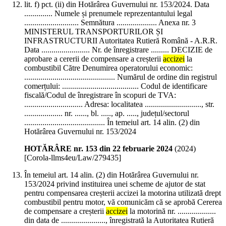
lit. f) pct. (ii) din Hotărârea Guvernului nr. 153/2024. Data
.............. Numele și prenumele reprezentantului legal
........................... Semnătura .................... Anexa nr. 3
MINISTERUL TRANSPORTURILOR ȘI
INFRASTRUCTURII Autoritatea Rutieră Română - A.R.R.
Data ........................ Nr. de înregistrare ......... DECIZIE de
aprobare a cererii de compensare a creșterii
accizei
la
combustibil Către Denumirea operatorului economic:
............................................. Numărul de ordine din registrul
comerțului: ...................................... Codul de identificare
fiscală/Codul de înregistrare în scopuri de TVA:
............................. Adresa: localitatea ............................, str.
................... nr. ......, bl. ....., ap. ....., județul/sectorul
........................................ În temeiul art. 14 alin. (2) din
Hotărârea Guvernului nr. 153/2024
HOTĂRÂRE nr. 153 din 22 februarie 2024
(
2024
)
[Corola-llms4eu/Law/279435]
În temeiul art. 14 alin. (2) din Hotărârea Guvernului nr.
153/2024 privind instituirea unei scheme de ajutor de stat
pentru compensarea creșterii accizei la motorina utilizată drept
combustibil pentru motor, vă comunicăm că se aprobă Cererea
de compensare a creșterii
accizei
la motorină nr. ...................
din data de ......................, înregistrată la Autoritatea Rutieră