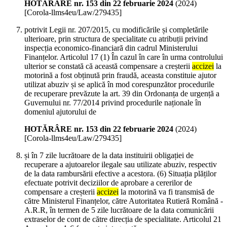
HOTĂRÂRE nr. 153 din 22 februarie 2024
(
2024
)
[Corola-llms4eu/Law/279435]
potrivit Legii nr. 207/2015, cu modificările și completările
ulterioare, prin structura de specialitate cu atribuții privind
inspecția economico-financiară din cadrul Ministerului
Finanțelor. Articolul 17 (1) În cazul în care în urma controlului
ulterior se constată că această compensare a creșterii
accizei
la
motorină a fost obținută prin fraudă, aceasta constituie ajutor
utilizat abuziv și se aplică în mod corespunzător procedurile
de recuperare prevăzute la art. 39 din Ordonanța de urgență a
Guvernului nr. 77/2014 privind procedurile naționale în
domeniul ajutorului de
HOTĂRÂRE nr. 153 din 22 februarie 2024
(
2024
)
[Corola-llms4eu/Law/279435]
și în 7 zile lucrătoare de la data instituirii obligației de
recuperare a ajutoarelor ilegale sau utilizate abuziv, respectiv
de la data rambursării efective a acestora. (6) Situația plăților
efectuate potrivit deciziilor de aprobare a cererilor de
compensare a creșterii
accizei
la motorină va fi transmisă de
către Ministerul Finanțelor, către Autoritatea Rutieră Română -
A.R.R, în termen de 5 zile lucrătoare de la data comunicării
extraselor de cont de către direcția de specialitate. Articolul 21