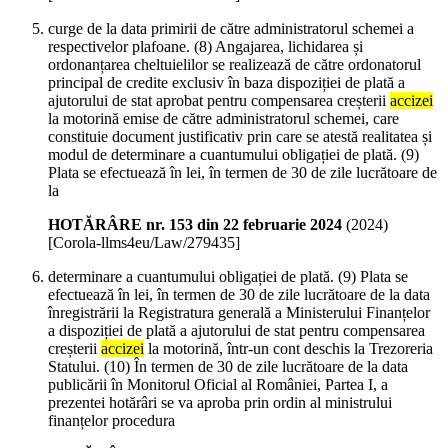
curge de la data primirii de către administratorul schemei a
respectivelor plafoane. (8) Angajarea, lichidarea și
ordonanțarea cheltuielilor se realizează de către ordonatorul
principal de credite exclusiv în baza dispoziției de plată a
ajutorului de stat aprobat pentru compensarea creșterii
accizei
la motorină emise de către administratorul schemei, care
constituie document justificativ prin care se atestă realitatea și
modul de determinare a cuantumului obligației de plată. (9)
Plata se efectuează în lei, în termen de 30 de zile lucrătoare de
la
HOTĂRÂRE nr. 153 din 22 februarie 2024
(
2024
)
[Corola-llms4eu/Law/279435]
determinare a cuantumului obligației de plată. (9) Plata se
efectuează în lei, în termen de 30 de zile lucrătoare de la data
înregistrării la Registratura generală a Ministerului Finanțelor
a dispoziției de plată a ajutorului de stat pentru compensarea
creșterii
accizei
la motorină, într-un cont deschis la Trezoreria
Statului. (10) În termen de 30 de zile lucrătoare de la data
publicării în Monitorul Oficial al României, Partea I, a
prezentei hotărâri se va aproba prin ordin al ministrului
finanțelor procedura