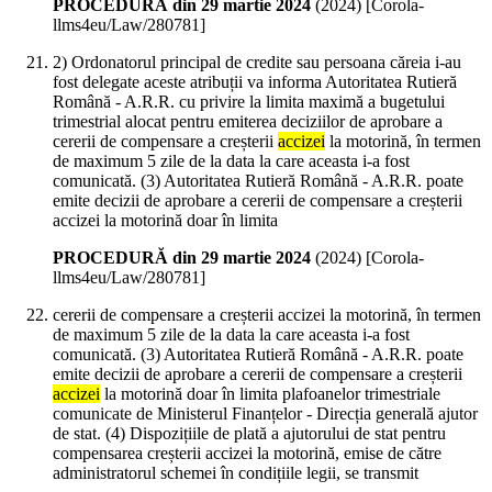
PROCEDURĂ din 29 martie 2024
(
2024
)
[Corola-
llms4eu/Law/280781]
2) Ordonatorul principal de credite sau persoana căreia i-au
fost delegate aceste atribuții va informa Autoritatea Rutieră
Română - A.R.R. cu privire la limita maximă a bugetului
trimestrial alocat pentru emiterea deciziilor de aprobare a
cererii de compensare a creșterii
accizei
la motorină, în termen
de maximum 5 zile de la data la care aceasta i-a fost
comunicată. (3) Autoritatea Rutieră Română - A.R.R. poate
emite decizii de aprobare a cererii de compensare a creșterii
accizei la motorină doar în limita
PROCEDURĂ din 29 martie 2024
(
2024
)
[Corola-
llms4eu/Law/280781]
cererii de compensare a creșterii accizei la motorină, în termen
de maximum 5 zile de la data la care aceasta i-a fost
comunicată. (3) Autoritatea Rutieră Română - A.R.R. poate
emite decizii de aprobare a cererii de compensare a creșterii
accizei
la motorină doar în limita plafoanelor trimestriale
comunicate de Ministerul Finanțelor - Direcția generală ajutor
de stat. (4) Dispozițiile de plată a ajutorului de stat pentru
compensarea creșterii accizei la motorină, emise de către
administratorul schemei în condițiile legii, se transmit