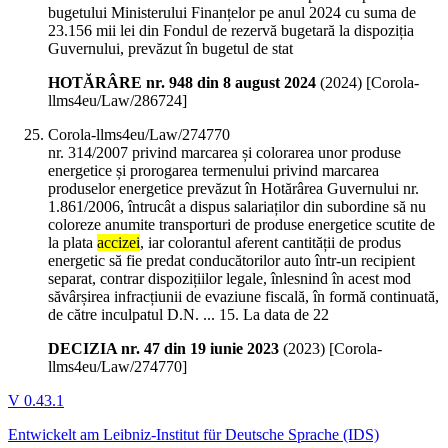
bugetului Ministerului Finanțelor pe anul 2024 cu suma de
23.156 mii lei din Fondul de rezervă bugetară la dispoziția
Guvernului, prevăzut în bugetul de stat
HOTĂRÂRE nr. 948 din 8 august 2024
(
2024
)
[Corola-
llms4eu/Law/286724]
Corola-llms4eu/Law/274770
nr. 314/2007 privind marcarea și colorarea unor produse
energetice și prorogarea termenului privind marcarea
produselor energetice prevăzut în Hotărârea Guvernului nr.
1.861/2006, întrucât a dispus salariaților din subordine să nu
coloreze anumite transporturi de produse energetice scutite de
la plata
accizei
, iar colorantul aferent cantității de produs
energetic să fie predat conducătorilor auto într-un recipient
separat, contrar dispozițiilor legale, înlesnind în acest mod
săvârșirea infracțiunii de evaziune fiscală, în formă continuată,
de către inculpatul D.N. ... 15. La data de 22
DECIZIA nr. 47 din 19 iunie 2023
(
2023
)
[Corola-
llms4eu/Law/274770]
V 0.43.1
Entwickelt am Leibniz-Institut für Deutsche Sprache (IDS)