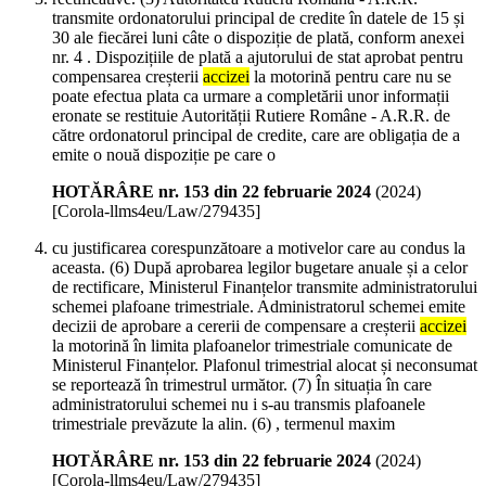
transmite ordonatorului principal de credite în datele de 15 și
30 ale fiecărei luni câte o dispoziție de plată, conform anexei
nr. 4 . Dispozițiile de plată a ajutorului de stat aprobat pentru
compensarea creșterii
accizei
la motorină pentru care nu se
poate efectua plata ca urmare a completării unor informații
eronate se restituie Autorității Rutiere Române - A.R.R. de
către ordonatorul principal de credite, care are obligația de a
emite o nouă dispoziție pe care o
HOTĂRÂRE nr. 153 din 22 februarie 2024
(
2024
)
[Corola-llms4eu/Law/279435]
cu justificarea corespunzătoare a motivelor care au condus la
aceasta. (6) După aprobarea legilor bugetare anuale și a celor
de rectificare, Ministerul Finanțelor transmite administratorului
schemei plafoane trimestriale. Administratorul schemei emite
decizii de aprobare a cererii de compensare a creșterii
accizei
la motorină în limita plafoanelor trimestriale comunicate de
Ministerul Finanțelor. Plafonul trimestrial alocat și neconsumat
se reportează în trimestrul următor. (7) În situația în care
administratorului schemei nu i s-au transmis plafoanele
trimestriale prevăzute la alin. (6) , termenul maxim
HOTĂRÂRE nr. 153 din 22 februarie 2024
(
2024
)
[Corola-llms4eu/Law/279435]