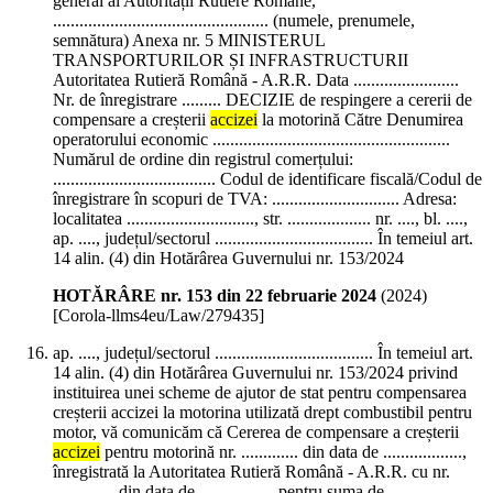
general al Autorității Rutiere Române,
................................................. (numele, prenumele,
semnătura) Anexa nr. 5 MINISTERUL
TRANSPORTURILOR ȘI INFRASTRUCTURII
Autoritatea Rutieră Română - A.R.R. Data ........................
Nr. de înregistrare ......... DECIZIE de respingere a cererii de
compensare a creșterii
accizei
la motorină Către Denumirea
operatorului economic ......................................................
Numărul de ordine din registrul comerțului:
..................................... Codul de identificare fiscală/Codul de
înregistrare în scopuri de TVA: ............................. Adresa:
localitatea ............................., str. ................... nr. ...., bl. ....,
ap. ...., județul/sectorul .................................... În temeiul art.
14 alin. (4) din Hotărârea Guvernului nr. 153/2024
HOTĂRÂRE nr. 153 din 22 februarie 2024
(
2024
)
[Corola-llms4eu/Law/279435]
ap. ...., județul/sectorul .................................... În temeiul art.
14 alin. (4) din Hotărârea Guvernului nr. 153/2024 privind
instituirea unei scheme de ajutor de stat pentru compensarea
creșterii accizei la motorina utilizată drept combustibil pentru
motor, vă comunicăm că Cererea de compensare a creșterii
accizei
pentru motorină nr. ............. din data de ..................,
înregistrată la Autoritatea Rutieră Română - A.R.R. cu nr.
.............. din data de ................, pentru suma de