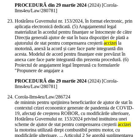
PROCEDURĂ din 29 martie 2024
(
2024
)
[Corola-
llms4eu/Law/280781]
Hotărârea Guvernului nr. 153/2024, în format electronic, prin
aplicația electronică dedicată. (5) Angajamentul legal
materializat în acordul pentru finanțare se întocmește de către
Direcția generală ajutor de stat în baza dispoziției de plată a
ajutorului de stat pentru compensarea creșterii
accizei
la
motorină, anexă la acord și care face parte integrantă din
acesta. Modelul de acord pentru finanțare este prevăzut în
anexa care face parte integrantă din prezenta procedură. (6)
Proiectul de angajament legal împreună cu formularele
"Propunere de angajare a
PROCEDURĂ din 29 martie 2024
(
2024
)
[Corola-
llms4eu/Law/280781]
Corola-llms4eu/Law/286724
de minimis pentru sprijinirea beneficiarilor de ajutor de stat în
contextul crizei economice generate de pandemia de COVID-
19, afectați de creșterea ROBOR, cu modificările ulterioare,
Hotărârea Guvernului nr. 153/2024 privind instituirea unei
scheme de ajutor de stat pentru compensarea creșterii
accizei
la motorina utilizată drept combustibil pentru motor, cu
modificările ulterioare. ... Articolul 2 Se aprobă suplimentarea