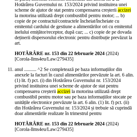
Hotărârea Guvernului nr. 153/2024 privind instituirea unei
scheme de ajutor de stat pentru compensarea creșterii
accizei
la motorina utilizată drept combustibil pentru motor; ... b)
copie de pe contractul/contractele încheiat/încheiate cu
emitentul cardului de gestiune a alimentărilor ori cu emitentul
inelului emițător/receptor, după caz; ... c) copie de pe dovada
deținerii dispersorului electronic pentru distribuție prevăzut la
art.
HOTĂRÂRE nr. 153 din 22 februarie 2024
(
2024
)
[Corola-llms4eu/Law/279435]
anul .......... ^2 Se completează pe baza informațiilor din
anexele la facturi în cazul alimentărilor prevăzute la art. 6 alin.
(1) lit. f) pct. (i) din Hotărârea Guvernului nr. 153/2024
privind instituirea unei scheme de ajutor de stat pentru
compensarea creșterii
accizei
la motorina utilizată drept
combustibil pentru motor sau pe baza informațiilor stocate pe
unitățile electronice prevăzute la art. 6 alin. (1) lit. f) pct. (ii)
din Hotărârea Guvernului nr. 153/2024 și trebuie să cuprindă
doar alimentările realizate în trimestrul pentru
HOTĂRÂRE nr. 153 din 22 februarie 2024
(
2024
)
[Corola-llms4eu/Law/279435]