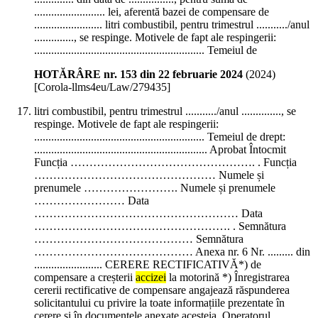
......................... lei, aferentă bazei de compensare de
........................ litri combustibil, pentru trimestrul .........../anul
.............., se respinge. Motivele de fapt ale respingerii:
............................................................ Temeiul de
HOTĂRÂRE nr. 153 din 22 februarie 2024
(
2024
)
[Corola-llms4eu/Law/279435]
litri combustibil, pentru trimestrul .........../anul .............., se
respinge. Motivele de fapt ale respingerii:
............................................................ Temeiul de drept:
............................................................. Aprobat Întocmit
Funcția …………………………………………. . Funcția
………………………………………… Numele și
prenumele ……………………. Numele și prenumele
…………………… Data
……………………………………………… Data
……………………………………………. . Semnătura
…………………………………… Semnătura
…………………………………… Anexa nr. 6 Nr. ......... din
........................ CERERE RECTIFICATIVĂ*) de
compensare a creșterii
accizei
la motorină *) Înregistrarea
cererii rectificative de compensare angajează răspunderea
solicitantului cu privire la toate informațiile prezentate în
cerere și în documentele anexate acesteia. Operatorul