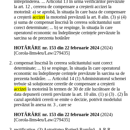
întreprinderea. ... Articolul 13 În urma verificărilor prevăzute
la art. 12 , cererea de compensare a creșterii accizei la
motorină: a) se aprobă, în situația în care baza de compensare
a creșterii
accizei
la motorină prevăzută la art. 8 alin. (3) și (4)
și suma de compensat înscrisă în cererea solicitantului sunt
corect determinate; ... b) se respinge, în situația în care
operatorul economic nu îndeplinește cerințele prevăzute în
sarcina sa de prezenta hotărâre
HOTĂRÂRE nr. 153 din 22 februarie 2024
(
2024
)
[Corola-llms4eu/Law/279435]
compensat înscrisă în cererea solicitantului sunt corect
determinate; ... b) se respinge, în situația în care operatorul
economic nu îndeplinește cerințele prevăzute în sarcina sa de
prezenta hotărâre. ... Articolul 14 (1) Administratorul schemei
trebuie să soluționeze cererile de compensare a creșterii
accizei
la motorină în termen de 30 de zile lucrătoare de la
data depunerii cererii prevăzute la art. 10 alin. (1) și (3) . (2) În
cazul aprobării cererii se emite o decizie, potrivit modelului
prevăzut în anexa nr. 3 , care se
HOTĂRÂRE nr. 153 din 22 februarie 2024
(
2024
)
[Corola-llms4eu/Law/279435]
rectificative. (3) Autoritatea Rutieră Română - A.R.R.