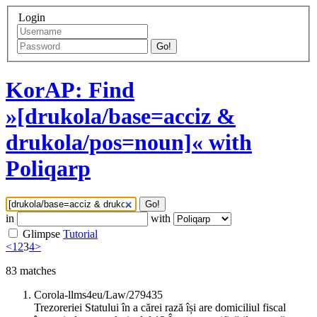
Login
Go!
KorAP: Find
»[drukola/base=acciz &
drukola/pos=noun]« with
Poliqarp
Go!
in
with
Glimpse
Tutorial
<
1
2
3
4
>
83
matches
Corola-llms4eu/Law/279435
Trezoreriei Statului în a cărei rază își are domiciliul fiscal