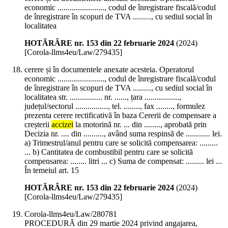
economic ......................., codul de înregistrare fiscală/codul
de înregistrare în scopuri de TVA ........., cu sediul social în
localitatea
HOTĂRÂRE nr. 153 din 22 februarie 2024
(
2024
)
[Corola-llms4eu/Law/279435]
cerere și în documentele anexate acesteia. Operatorul
economic ......................., codul de înregistrare fiscală/codul
de înregistrare în scopuri de TVA ........., cu sediul social în
localitatea str. ................ nr. ......, țara .................,
județul/sectorul ................, tel. ........, fax ........, formulez
prezenta cerere rectificativă în baza Cererii de compensare a
creșterii
accizei
la motorină nr. ... din ........, aprobată prin
Decizia nr. .... din .........., având suma respinsă de ............ lei.
a) Trimestrul/anul pentru care se solicită compensarea: .........
... b) Cantitatea de combustibil pentru care se solicită
compensarea: ........ litri ... c) Suma de compensat: ......... lei ...
În temeiul art. 15
HOTĂRÂRE nr. 153 din 22 februarie 2024
(
2024
)
[Corola-llms4eu/Law/279435]
Corola-llms4eu/Law/280781
PROCEDURĂ din 29 martie 2024 privind angajarea,