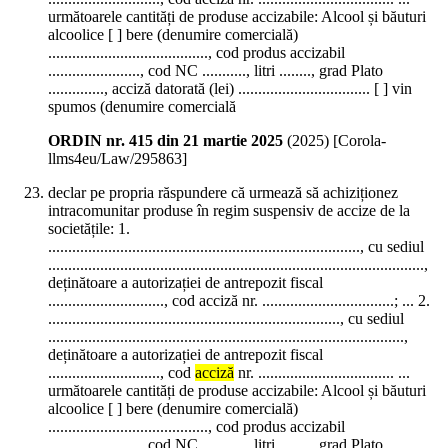
următoarele cantități de produse accizabile: Alcool și băuturi
alcoolice [ ] bere (denumire comercială)
........................................, cod produs accizabil
......................., cod NC ..........., litri ........, grad Plato
.............., acciză datorată (lei) ................................. [ ] vin
spumos (denumire comercială
ORDIN nr. 415 din 21 martie 2025
(
2025
)
[Corola-
llms4eu/Law/295863]
declar pe propria răspundere că urmează să achiziționez
intracomunitar produse în regim suspensiv de accize de la
societățile: 1.
.............................................................................., cu sediul
..............................................................................................,
deținătoare a autorizației de antrepozit fiscal
............................., cod acciză nr. .................................; ... 2.
........................................................................., cu sediul
.........................................................................................,
deținătoare a autorizației de antrepozit fiscal
............................, cod
acciză
nr. .................................. ...
următoarele cantități de produse accizabile: Alcool și băuturi
alcoolice [ ] bere (denumire comercială)
........................................, cod produs accizabil
......................., cod NC ..........., litri ........, grad Plato