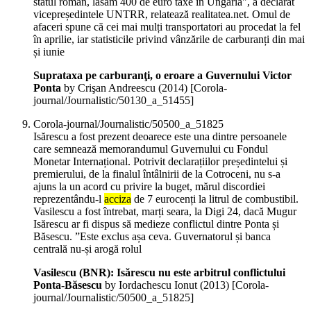
statul român, lăsăm 400 de euro taxe în Ungaria", a declarat
vicepreședintele UNTRR, relatează realitatea.net. Omul de
afaceri spune că cei mai mulți transportatori au procedat la fel
în aprilie, iar statisticile privind vânzările de carburanți din mai
și iunie
Suprataxa pe carburanţi, o eroare a Guvernului Victor
Ponta
by Crişan Andreescu (
2014
)
[Corola-
journal/Journalistic/50130_a_51455]
Corola-journal/Journalistic/50500_a_51825
Isărescu a fost prezent deoarece este una dintre persoanele
care semnează memorandumul Guvernului cu Fondul
Monetar Internațional. Potrivit declarațiilor președintelui și
premierului, de la finalul întâlnirii de la Cotroceni, nu s-a
ajuns la un acord cu privire la buget, mărul discordiei
reprezentându-l
acciza
de 7 eurocenți la litrul de combustibil.
Vasilescu a fost întrebat, marți seara, la Digi 24, dacă Mugur
Isărescu ar fi dispus să medieze conflictul dintre Ponta și
Băsescu. ”Este exclus așa ceva. Guvernatorul și banca
centrală nu-și arogă rolul
Vasilescu (BNR): Isărescu nu este arbitrul conflictului
Ponta-Băsescu
by Iordachescu Ionut (
2013
)
[Corola-
journal/Journalistic/50500_a_51825]