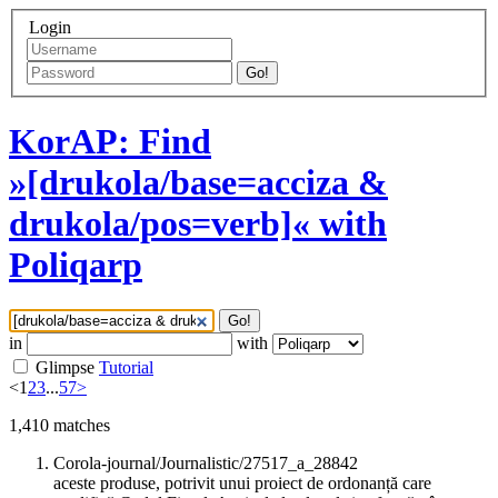
Login
Go!
KorAP: Find
»[drukola/base=acciza &
drukola/pos=verb]« with
Poliqarp
Go!
in
with
Glimpse
Tutorial
<
1
2
3
...
57
>
1,410
matches
Corola-journal/Journalistic/27517_a_28842
aceste produse, potrivit unui proiect de ordonanță care