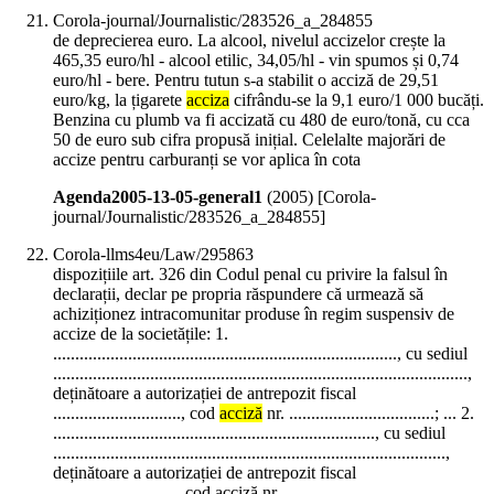
Corola-journal/Journalistic/283526_a_284855
de deprecierea euro. La alcool, nivelul accizelor crește la
465,35 euro/hl - alcool etilic, 34,05/hl - vin spumos și 0,74
euro/hl - bere. Pentru tutun s-a stabilit o acciză de 29,51
euro/kg, la țigarete
acciza
cifrându-se la 9,1 euro/1 000 bucăți.
Benzina cu plumb va fi accizată cu 480 de euro/tonă, cu cca
50 de euro sub cifra propusă inițial. Celelalte majorări de
accize pentru carburanți se vor aplica în cota
Agenda2005-13-05-general1
(
2005
)
[Corola-
journal/Journalistic/283526_a_284855]
Corola-llms4eu/Law/295863
dispozițiile art. 326 din Codul penal cu privire la falsul în
declarații, declar pe propria răspundere că urmează să
achiziționez intracomunitar produse în regim suspensiv de
accize de la societățile: 1.
.............................................................................., cu sediul
..............................................................................................,
deținătoare a autorizației de antrepozit fiscal
............................., cod
acciză
nr. .................................; ... 2.
........................................................................., cu sediul
.........................................................................................,
deținătoare a autorizației de antrepozit fiscal
............................, cod acciză nr. .................................. ...