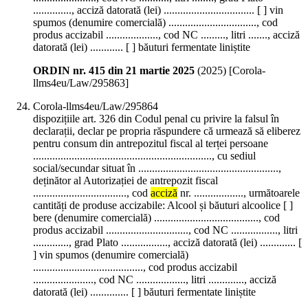
.............., acciză datorată (lei) ................................. [ ] vin
spumos (denumire comercială) ................................, cod
produs accizabil ..................., cod NC ........., litri ......., acciză
datorată (lei) ............ [ ] băuturi fermentate liniștite
ORDIN nr. 415 din 21 martie 2025
(
2025
)
[Corola-
llms4eu/Law/295863]
Corola-llms4eu/Law/295864
dispozițiile art. 326 din Codul penal cu privire la falsul în
declarații, declar pe propria răspundere că urmează să eliberez
pentru consum din antrepozitul fiscal al terței persoane
................................................................., cu sediul
social/secundar situat în ...................................................,
deținător al Autorizației de antrepozit fiscal
.................................., cod
acciză
nr. .................., următoarele
cantități de produse accizabile: Alcool și băuturi alcoolice [ ]
bere (denumire comercială) ......................................, cod
produs accizabil .............................., cod NC ................., litri
............., grad Plato ................., acciză datorată (lei) ............. [
] vin spumos (denumire comercială)
........................................, cod produs accizabil
......................, cod NC .................., litri ............., acciză
datorată (lei) .............. [ ] băuturi fermentate liniștite