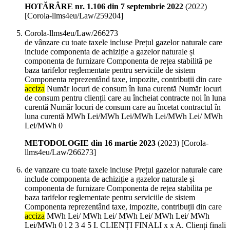
HOTĂRÂRE nr. 1.106 din 7 septembrie 2022
(
2022
)
[Corola-llms4eu/Law/259204]
Corola-llms4eu/Law/266273
de vânzare cu toate taxele incluse Prețul gazelor naturale care
include componenta de achiziție a gazelor naturale și
componenta de furnizare Componenta de rețea stabilită pe
baza tarifelor reglementate pentru serviciile de sistem
Componenta reprezentând taxe, impozite, contribuții din care
acciza
Număr locuri de consum în luna curentă Număr locuri
de consum pentru clienții care au încheiat contracte noi în luna
curentă Număr locuri de consum care au încetat contractul în
luna curentă MWh Lei/MWh Lei/MWh Lei/MWh Lei/ MWh
Lei/MWh 0
METODOLOGIE din 16 martie 2023
(
2023
)
[Corola-
llms4eu/Law/266273]
de vanzare cu toate taxele incluse Prețul gazelor naturale care
include componenta de achiziție a gazelor naturale și
componenta de furnizare Componenta de rețea stabilita pe
baza tarifelor reglementate pentru serviciile de sistem
Componenta reprezentând taxe, impozite, contribuții din care
acciza
MWh Lei/ MWh Lei/ MWh Lei/ MWh Lei/ MWh
Lei/MWh 0 l 2 3 4 5 I. CLIENȚI FINALI x x A. Clienți finali