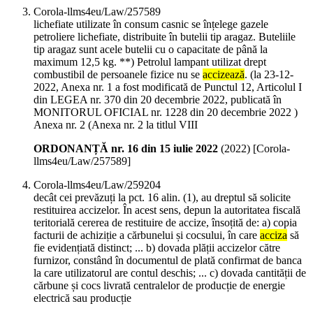
Corola-llms4eu/Law/257589
lichefiate utilizate în consum casnic se înțelege gazele
petroliere lichefiate, distribuite în butelii tip aragaz. Buteliile
tip aragaz sunt acele butelii cu o capacitate de până la
maximum 12,5 kg. **) Petrolul lampant utilizat drept
combustibil de persoanele fizice nu se
accizează
. (la 23-12-
2022, Anexa nr. 1 a fost modificată de Punctul 12, Articolul I
din LEGEA nr. 370 din 20 decembrie 2022, publicată în
MONITORUL OFICIAL nr. 1228 din 20 decembrie 2022 )
Anexa nr. 2 (Anexa nr. 2 la titlul VIII
ORDONANȚĂ nr. 16 din 15 iulie 2022
(
2022
)
[Corola-
llms4eu/Law/257589]
Corola-llms4eu/Law/259204
decât cei prevăzuți la pct. 16 alin. (1), au dreptul să solicite
restituirea accizelor. În acest sens, depun la autoritatea fiscală
teritorială cererea de restituire de accize, însoțită de: a) copia
facturii de achiziție a cărbunelui și cocsului, în care
acciza
să
fie evidențiată distinct; ... b) dovada plății accizelor către
furnizor, constând în documentul de plată confirmat de banca
la care utilizatorul are contul deschis; ... c) dovada cantității de
cărbune și cocs livrată centralelor de producție de energie
electrică sau producție