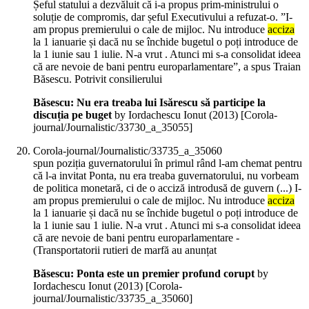
Șeful statului a dezvăluit că i-a propus prim-ministrului o
soluție de compromis, dar șeful Executivului a refuzat-o. ”I-
am propus premierului o cale de mijloc. Nu introduce
acciza
la 1 ianuarie și dacă nu se închide bugetul o poți introduce de
la 1 iunie sau 1 iulie. N-a vrut . Atunci mi s-a consolidat ideea
că are nevoie de bani pentru europarlamentare”, a spus Traian
Băsescu. Potrivit consilierului
Băsescu: Nu era treaba lui Isărescu să participe la
discuția pe buget
by Iordachescu Ionut (
2013
)
[Corola-
journal/Journalistic/33730_a_35055]
Corola-journal/Journalistic/33735_a_35060
spun poziția guvernatorului în primul rând l-am chemat pentru
că l-a invitat Ponta, nu era treaba guvernatorului, nu vorbeam
de politica monetară, ci de o acciză introdusă de guvern (...) I-
am propus premierului o cale de mijloc. Nu introduce
acciza
la 1 ianuarie și dacă nu se închide bugetul o poți introduce de
la 1 iunie sau 1 iulie. N-a vrut . Atunci mi s-a consolidat ideea
că are nevoie de bani pentru europarlamentare -
(Transportatorii rutieri de marfă au anunțat
Băsescu: Ponta este un premier profund corupt
by
Iordachescu Ionut (
2013
)
[Corola-
journal/Journalistic/33735_a_35060]