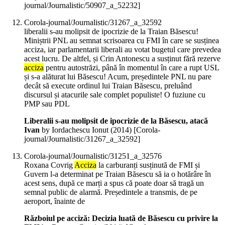
journal/Journalistic/50907_a_52232]
Corola-journal/Journalistic/31267_a_32592
liberalii s-au molipsit de ipocrizie de la Traian Băsescu!
Miniștrii PNL au semnat scrisoarea cu FMI în care se susținea
acciza, iar parlamentarii liberali au votat bugetul care prevedea
acest lucru. De altfel, și Crin Antonescu a susținut fără rezerve
acciza
pentru autostrăzi, până în momentul în care a rupt USL
și s-a alăturat lui Băsescu! Acum, președintele PNL nu pare
decât să execute ordinul lui Traian Băsescu, preluând
discursul și atacurile sale complet populiste! O fuziune cu
PMP sau PDL
Liberalii s-au molipsit de ipocrizie de la Băsescu, atacă
Ivan
by Iordachescu Ionut (
2014
)
[Corola-
journal/Journalistic/31267_a_32592]
Corola-journal/Journalistic/31251_a_32576
Roxana Covrig
Acciza
la carburanți susținută de FMI și
Guvern l-a determinat pe Traian Băsescu să ia o hotărâre în
acest sens, după ce marți a spus că poate doar să tragă un
semnal public de alarmă. Președintele a transmis, de pe
aeroport, înainte de
Războiul pe acciză: Decizia luată de Băsescu cu privire la