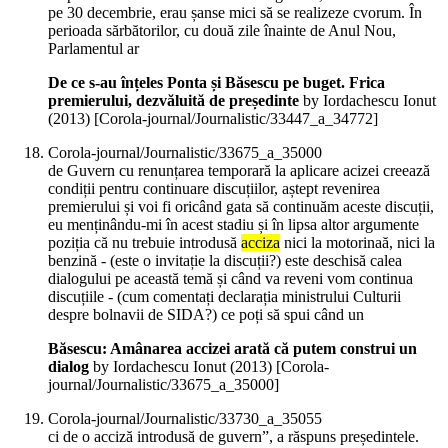
pe 30 decembrie, erau șanse mici să se realizeze cvorum. În
perioada sărbătorilor, cu două zile înainte de Anul Nou,
Parlamentul ar
De ce s-au înțeles Ponta și Băsescu pe buget. Frica
premierului, dezvăluită de președinte
by Iordachescu Ionut
(
2013
)
[Corola-journal/Journalistic/33447_a_34772]
Corola-journal/Journalistic/33675_a_35000
de Guvern cu renunțarea temporară la aplicare acizei creează
condiții pentru continuare discuțiilor, aștept revenirea
premierului și voi fi oricând gata să continuăm aceste discuții,
eu menținându-mi în acest stadiu și în lipsa altor argumente
poziția că nu trebuie introdusă
acciza
nici la motorinaă, nici la
benzină - (este o invitație la discuții?) este deschisă calea
dialogului pe această temă și când va reveni vom continua
discuțiile - (cum comentați declarația ministrului Culturii
despre bolnavii de SIDA?) ce poți să spui când un
Băsescu: Amânarea accizei arată că putem construi un
dialog
by Iordachescu Ionut (
2013
)
[Corola-
journal/Journalistic/33675_a_35000]
Corola-journal/Journalistic/33730_a_35055
ci de o acciză introdusă de guvern”, a răspuns președintele.