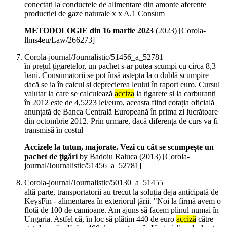
conectați la conductele de alimentare din amonte aferente
producției de gaze naturale x x A.1 Consum
METODOLOGIE din 16 martie 2023
(
2023
)
[Corola-
llms4eu/Law/266273]
Corola-journal/Journalistic/51456_a_52781
în prețul țigaretelor, un pachet s-ar putea scumpi cu circa 8,3
bani. Consumatorii se pot însă aștepta la o dublă scumpire
dacă se ia în calcul și deprecierea leului în raport euro. Cursul
valutar la care se calculează
acciza
la țigarete și la carburanți
în 2012 este de 4,5223 lei/euro, aceasta fiind cotația oficială
anunțată de Banca Centrală Europeană în prima zi lucrătoare
din octombrie 2012. Prin urmare, dacă diferența de curs va fi
transmisă în costul
Accizele la tutun, majorate. Vezi cu cât se scumpește un
pachet de ţigări
by Badoiu Raluca (
2013
)
[Corola-
journal/Journalistic/51456_a_52781]
Corola-journal/Journalistic/50130_a_51455
altă parte, transportatorii au trecut la soluția deja anticipată de
KeysFin - alimentarea în exteriorul țării. "Noi la firmă avem o
flotă de 100 de camioane. Am ajuns să facem plinul numai în
Ungaria. Astfel că, în loc să plătim 440 de euro
acciză
către