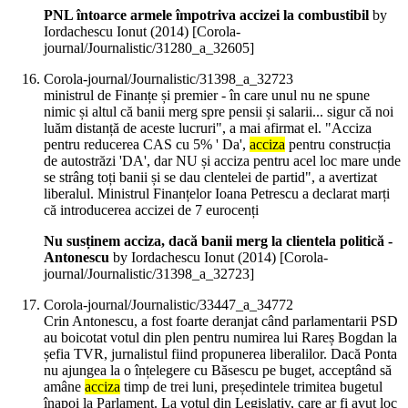
PNL întoarce armele împotriva accizei la combustibil
by
Iordachescu Ionut (
2014
)
[Corola-
journal/Journalistic/31280_a_32605]
Corola-journal/Journalistic/31398_a_32723
ministrul de Finanțe și premier - în care unul nu ne spune
nimic și altul că banii merg spre pensii și salarii... sigur că noi
luăm distanță de aceste lucruri", a mai afirmat el. "Acciza
pentru reducerea CAS cu 5% ' Da',
acciza
pentru construcția
de autostrăzi 'DA', dar NU și acciza pentru acel loc mare unde
se strâng toți banii și se dau clentelei de partid", a avertizat
liberalul. Ministrul Finanțelor Ioana Petrescu a declarat marți
că introducerea accizei de 7 eurocenți
Nu susținem acciza, dacă banii merg la clientela politică -
Antonescu
by Iordachescu Ionut (
2014
)
[Corola-
journal/Journalistic/31398_a_32723]
Corola-journal/Journalistic/33447_a_34772
Crin Antonescu, a fost foarte deranjat când parlamentarii PSD
au boicotat votul din plen pentru numirea lui Rareș Bogdan la
șefia TVR, jurnalistul fiind propunerea liberalilor. Dacă Ponta
nu ajungea la o înțelegere cu Băsescu pe buget, acceptând să
amâne
acciza
timp de trei luni, președintele trimitea bugetul
înapoi la Parlament. La votul din Legislativ, care ar fi avut loc