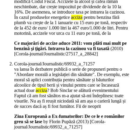
modifică Codul Fiscal. Accizele la alcool și cafea rămân
neschimbate, dar crește impozitul pe dividende de la 10 la
16%. De asemenea, se introduce taxa pe intrarea la cazinou.
În cazul produselor energetice
acciza
pentru benzina fără
plumb va crește de la 1 ianuarie cu 15 euro pe tonă, respectiv
de la 452 de euro/ 1.000 litri la 467 euro/1.000 de litri. Pentru
motorină, accizele vor urca cu 11 euro pe tonă, de la
Ce majorări de accize aduce 2011: vom plăti mai mult pe
benzină şi ţigări. Intrarea la cazinou va fi taxată
(
2010
)
[Corola-journal/Journalistic/27517_a_28842]
Corola-journal/Journalistic/69932_a_71257
va lansa în dezbatere publică o serie de propuneri pentru o
"Abordare morală a legislației din sănătate". De exemplu, este
moral să aplici contribuția pentru sănătate și băuturilor
alcoolice de tipul berii și vinului pentru care se încasează
actual doar
acciza
? Bob Sinclar se alătură evenimentului
Faptul că am fost sănătos m-a ajutat să-mi îndeplinesc toate
visurile. Nu aș fi reușit niciodată să am așa o carieră lungă și
de succes dacă aș fi fost fumător. Fii de neoprit
Ziua Europeană a Ex-fumatorilor: De ce le e românilor
greu să se lase
by Florin Pupăză (
2013
)
[Corola-
journal/Journalistic/69932_a_71257]