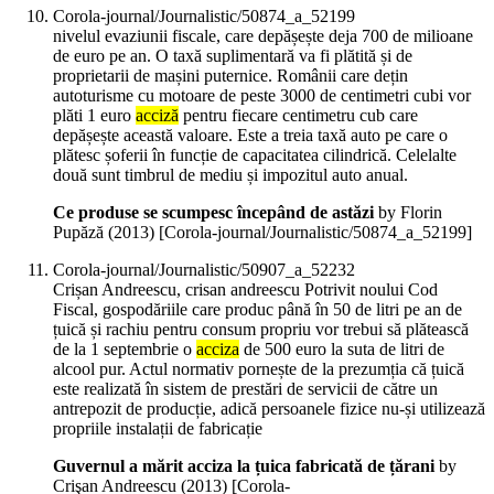
Corola-journal/Journalistic/50874_a_52199
nivelul evaziunii fiscale, care depășește deja 700 de milioane
de euro pe an. O taxă suplimentară va fi plătită și de
proprietarii de mașini puternice. Românii care dețin
autoturisme cu motoare de peste 3000 de centimetri cubi vor
plăti 1 euro
acciză
pentru fiecare centimetru cub care
depășește această valoare. Este a treia taxă auto pe care o
plătesc șoferii în funcție de capacitatea cilindrică. Celelalte
două sunt timbrul de mediu și impozitul auto anual.
Ce produse se scumpesc începând de astăzi
by Florin
Pupăză (
2013
)
[Corola-journal/Journalistic/50874_a_52199]
Corola-journal/Journalistic/50907_a_52232
Crișan Andreescu, crisan andreescu Potrivit noului Cod
Fiscal, gospodăriile care produc până în 50 de litri pe an de
țuică și rachiu pentru consum propriu vor trebui să plătească
de la 1 septembrie o
acciza
de 500 euro la suta de litri de
alcool pur. Actul normativ pornește de la prezumția că țuică
este realizată în sistem de prestări de servicii de către un
antrepozit de producție, adică persoanele fizice nu-și utilizează
propriile instalații de fabricație
Guvernul a mărit acciza la țuica fabricată de țărani
by
Crişan Andreescu (
2013
)
[Corola-