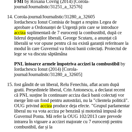
FMI
by Roxana Covrig (
2014
)
[Corola-
journal/Journalistic/31251_a_32576]
Corola-journal/Journalistic/31280_a_32605
Iordachescu Ionut Comisia de buget a respins Legea de
aprobare a Ordonanței de Urgență prin care se introduce
acciza
suplimentară de 7 eurocenți la combustibil, după ce
liderul deputaților liberali, George Scutaru, a anunțat că
liberalii se vor opune pentru că nu există garanții referitoare la
modul în care Guvernul va folosi banii colectați. Proiectul de
lege se va discuta săptămâna
PNL întoarce armele împotriva accizei la combustibil
by
Iordachescu Ionut (
2014
)
[Corola-
journal/Journalistic/31280_a_32605]
fost gândit de un liberal, Relu Fenechiu, aflat acum după
gratii. Președintele liberal, Crin Antonescu, a declarat recent
că PNL susține în continuare acciza dacă banii colectați vor
merge într-un fond pentru autostrăzi, nu la "clientela politică".
OUG privind
acciza
produce deja efecte. "Grupul parlamentar
liberal nu va vota acciza pe benzină și motorină impusă de
Guvernul Ponta. Mă refer la OUG 102/2013 care prevede
intrarea în vigoare a accizei majorate cu 7 eurocenți pentru
combustibil, dar și la