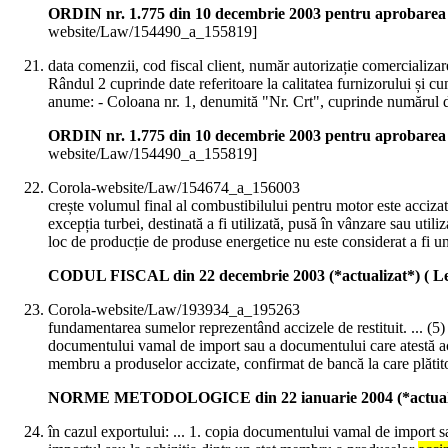
ORDIN nr. 1.775 din 10 decembrie 2003 pentru aprobarea un
website/Law/154490_a_155819]
data comenzii, cod fiscal client, număr autorizație comercializar
Rândul 2 cuprinde date referitoare la calitatea furnizorului și c
anume: - Coloana nr. 1, denumită "Nr. Crt", cuprinde numărul d
ORDIN nr. 1.775 din 10 decembrie 2003 pentru aprobarea un
website/Law/154490_a_155819]
Corola-website/Law/154674_a_156003
crește volumul final al combustibilului pentru motor este accizat 
excepția turbei, destinată a fi utilizată, pusă în vânzare sau utili
loc de producție de produse energetice nu este considerat a fi u
CODUL FISCAL din 22 decembrie 2003 (*actualizat*) ( Le
Corola-website/Law/193934_a_195263
fundamentarea sumelor reprezentând accizele de restituit. ... (5) 
documentului vamal de import sau a documentului care atestă ac
membru a produselor accizate, confirmat de bancă la care plătito
NORME METODOLOGICE din 22 ianuarie 2004 (*actualizate*
în cazul exportului: ... 1. copia documentului vamal de import s