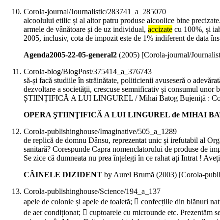
Corola-journal/Journalistic/283741_a_285070
alcoolului etilic și al altor patru produse alcoolice bine preciz
armele de vânătoare și de uz individual,
accizate
cu 100%, și iah
2005, inclusiv, cota de impozit este de 1% indiferent de data îns
Agenda2005-22-05-general2
(
2005
)
[Corola-journal/Journali
Corola-blog/BlogPost/375414_a_376743
să-și facă studiile în străinătate, politicienii avuseseră o adevăr
dezvoltare a societății, crescuse semnificativ și consumul unor 
ȘTIINȚIFICĂ A LUI LINGUREL / Mihai Batog Bujeniță : Conflu
OPERA ŞTIINŢIFICĂ A LUI LINGUREL de MIHAI BATOG 
Corola-publishinghouse/Imaginative/505_a_1289
de replică de domnu Dânsu, reprezentat unic și irefutabil al Or
sanitară? Corespunde Capra nomenclatorului de produse de im
Se zice că dumneata nu prea înțelegi în ce rahat ați Intrat ! Aveț
CÂINELE DIZIDENT
by Aurel Brumă (
2003
)
[Corola-publ
Corola-publishinghouse/Science/194_a_137
apele de colonie și apele de toaletă;  confecțiile din blănuri n
de aer condiționat;  cuptoarele cu microunde etc. Prezentăm s