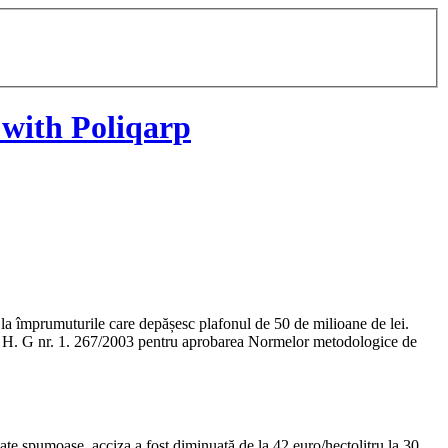
 with Poliqarp
t la împrumuturile care depășesc plafonul de 50 de milioane de lei.
din H. G nr. 1. 267/2003 pentru aprobarea Normelor metodologice de
tate spumoase, acciza a fost diminuată de la 42 euro/hectolitru la 30