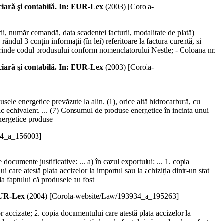
ciară şi contabilă. In: EUR-Lex
(
2003
)
[Corola-
rii, număr comandă, data scadentei facturii, modalitate de plată)
 rândul 3 conțin informații (în lei) referitoare la factura curentă, si
prinde codul produsului conform nomenclatorului Nestle; - Coloana nr.
ciară şi contabilă. In: EUR-Lex
(
2003
)
[Corola-
usele energetice prevăzute la alin. (1), orice altă hidrocarbură, cu
c echivalent. ... (7) Consumul de produse energetice în incinta unui
energetice produse
74_a_156003]
documente justificative: ... a) în cazul exportului: ... 1. copia
i care atestă plata accizelor la importul sau la achiziția dintr-un stat
a faptului că produsele au fost
EUR-Lex
(
2004
)
[Corola-website/Law/193934_a_195263]
 accizate; 2. copia documentului care atestă plata accizelor la