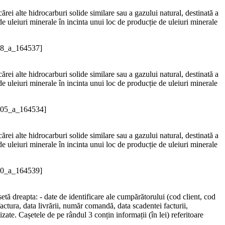
ărei alte hidrocarburi solide similare sau a gazului natural, destinată a
e uleiuri minerale în incinta unui loc de producție de uleiuri minerale
08_a_164537]
ărei alte hidrocarburi solide similare sau a gazului natural, destinată a
e uleiuri minerale în incinta unui loc de producție de uleiuri minerale
205_a_164534]
ărei alte hidrocarburi solide similare sau a gazului natural, destinată a
e uleiuri minerale în incinta unui loc de producție de uleiuri minerale
10_a_164539]
etă dreapta: - date de identificare ale cumpărătorului (cod client, cod
factura, data livrării, număr comandă, data scadentei facturii,
zate. Cașetele de pe rândul 3 conțin informații (în lei) referitoare