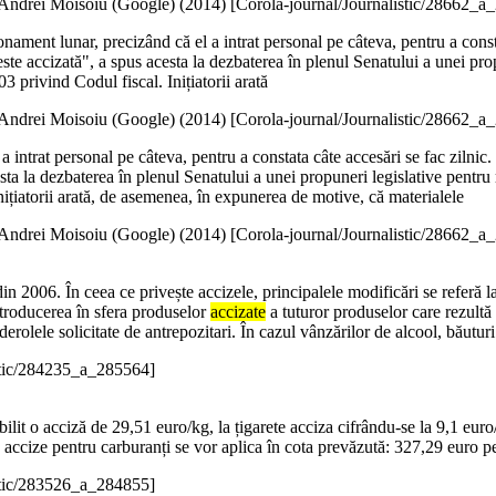
Andrei Moisoiu (Google) (
2014
)
[Corola-journal/Journalistic/28662_a
 abonament lunar, precizând că el a intrat personal pe câteva, pentru a con
 este accizată", a spus acesta la dezbaterea în plenul Senatului a unei p
 privind Codul fiscal. Inițiatorii arată
Andrei Moisoiu (Google) (
2014
)
[Corola-journal/Journalistic/28662_a
 a intrat personal pe câteva, pentru a constata câte accesări se fac zilni
esta la dezbaterea în plenul Senatului a unei propuneri legislative pent
ițiatorii arată, de asemenea, în expunerea de motive, că materialele
Andrei Moisoiu (Google) (
2014
)
[Corola-journal/Journalistic/28662_a
in 2006. În ceea ce privește accizele, principalele modificări se referă la
troducerea în sfera produselor
accizate
a tuturor produselor care rezultă 
erolele solicitate de antrepozitari. În cazul vânzărilor de alcool, băuturi
stic/284235_a_285564]
abilit o acciză de 29,51 euro/kg, la țigarete acciza cifrându-se la 9,1 e
de accize pentru carburanți se vor aplica în cota prevăzută: 327,29 euro
stic/283526_a_284855]