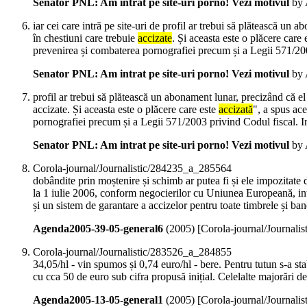
Senator PNL: Am intrat pe site-uri porno! Vezi motivul
by 
iar cei care intră pe site-uri de profil ar trebui să plătească un
în chestiuni care trebuie
accizate
. Și aceasta este o plăcere care
prevenirea și combaterea pornografiei precum și a Legii 571/2003
Senator PNL: Am intrat pe site-uri porno! Vezi motivul
by 
profil ar trebui să plătească un abonament lunar, precizând că el
accizate. Și aceasta este o plăcere care este
accizată
", a spus ac
pornografiei precum și a Legii 571/2003 privind Codul fiscal. In
Senator PNL: Am intrat pe site-uri porno! Vezi motivul
by 
Corola-journal/Journalistic/284235_a_285564
dobândite prin moștenire și schimb ar putea fi și ele impozitate d
la 1 iulie 2006, conform negocierilor cu Uniunea Europeană, in
și un sistem de garantare a accizelor pentru toate timbrele și band
Agenda2005-39-05-general6
(
2005
)
[Corola-journal/Journali
Corola-journal/Journalistic/283526_a_284855
34,05/hl - vin spumos și 0,74 euro/hl - bere. Pentru tutun s-a st
cu cca 50 de euro sub cifra propusă inițial. Celelalte majorări 
Agenda2005-13-05-general1
(
2005
)
[Corola-journal/Journali