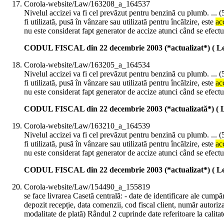
Corola-website/Law/163208_a_164537
Nivelul accizei va fi cel prevăzut pentru benzină cu plumb. ... (5
fi utilizată, pusă în vânzare sau utilizată pentru încălzire, este
ac
nu este considerat fapt generator de accize atunci când se efec
CODUL FISCAL din 22 decembrie 2003 (*actualizat*) ( Le
Corola-website/Law/163205_a_164534
Nivelul accizei va fi cel prevăzut pentru benzină cu plumb. ... (5
fi utilizată, pusă în vânzare sau utilizată pentru încălzire, este
ac
nu este considerat fapt generator de accize atunci când se efec
CODUL FISCAL din 22 decembrie 2003 (*actualizată*) ( L
Corola-website/Law/163210_a_164539
Nivelul accizei va fi cel prevăzut pentru benzină cu plumb. ... (5
fi utilizată, pusă în vânzare sau utilizată pentru încălzire, este
ac
nu este considerat fapt generator de accize atunci când se efec
CODUL FISCAL din 22 decembrie 2003 (*actualizat*) ( Le
Corola-website/Law/154490_a_155819
se face livrarea Casetă centrală: - date de identificare ale cump
depozit recepție, data comenzii, cod fiscal client, număr autori
modalitate de plată) Rândul 2 cuprinde date referitoare la calitat