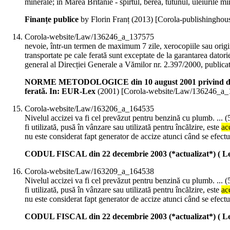
minerale; în Marea Britanie - spirtul, berea, tutunul, uleiurile mi
Finanțe publice
by Florin Franț (
2013
)
[Corola-publishinghou
Corola-website/Law/136246_a_137575
nevoie, într-un termen de maximum 7 zile, xerocopiile sau origin
transportate pe cale ferată sunt exceptate de la garantarea dato
general al Direcției Generale a Vămilor nr. 2.397/2000, publicat
NORME METODOLOGICE din 10 august 2001 privind dispoziţii
ferată. In: EUR-Lex
(
2001
)
[Corola-website/Law/136246_a_
Corola-website/Law/163206_a_164535
Nivelul accizei va fi cel prevăzut pentru benzină cu plumb. ... (5
fi utilizată, pusă în vânzare sau utilizată pentru încălzire, este
ac
nu este considerat fapt generator de accize atunci când se efec
CODUL FISCAL din 22 decembrie 2003 (*actualizat*) ( Le
Corola-website/Law/163209_a_164538
Nivelul accizei va fi cel prevăzut pentru benzină cu plumb. ... (5
fi utilizată, pusă în vânzare sau utilizată pentru încălzire, este
ac
nu este considerat fapt generator de accize atunci când se efec
CODUL FISCAL din 22 decembrie 2003 (*actualizat*) ( Le