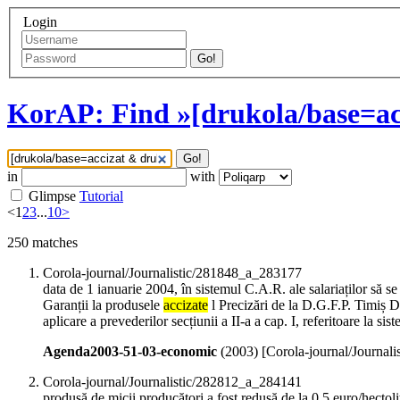
Login
Go!
KorAP: Find »[drukola/base=acc
Go!
in
with
Glimpse
Tutorial
<
1
2
3
...
10
>
250
matches
Corola-journal/Journalistic/281848_a_283177
data de 1 ianuarie 2004, în sistemul C.A.R. ale salariaților să 
Garanții la produsele
accizate
l Precizări de la D.G.F.P. Timiș 
aplicare a prevederilor secțiunii a II-a a cap. I, referitoare la sis
Agenda2003-51-03-economic
(
2003
)
[Corola-journal/Journal
Corola-journal/Journalistic/282812_a_284141
produsă de micii producători a fost redusă de la 0,5 euro/hectoli