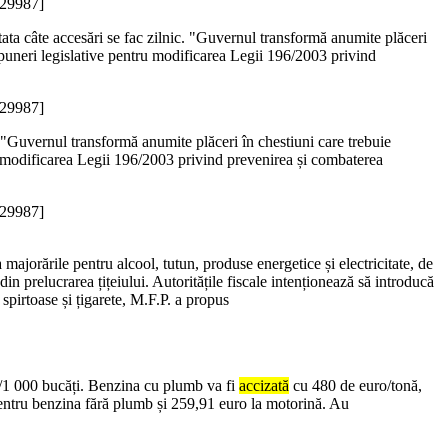
_29987]
stata câte accesări se fac zilnic. "Guvernul transformă anumite plăceri
ropuneri legislative pentru modificarea Legii 196/2003 privind
_29987]
c. "Guvernul transformă anumite plăceri în chestiuni care trebuie
ru modificarea Legii 196/2003 privind prevenirea și combaterea
_29987]
 majorările pentru alcool, tutun, produse energetice și electricitate, de
din prelucrarea țițeiului. Autoritățile fiscale intenționează să introducă
 spirtoase și țigarete, M.F.P. a propus
uro/1 000 bucăți. Benzina cu plumb va fi
accizată
cu 480 de euro/tonă,
 pentru benzina fără plumb și 259,91 euro la motorină. Au