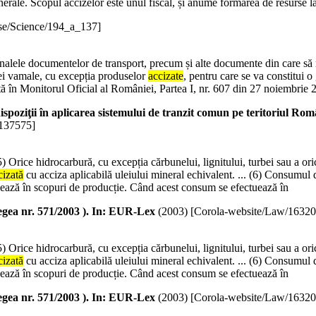
nerale. Scopul accizelor este unul fiscal, și anume formarea de resurse la 
se/Science/194_a_137]
alele documentelor de transport, precum și alte documente din care să rez
riei vamale, cu excepția produselor
accizate
, pentru care se va constitui 
ă în Monitorul Oficial al României, Partea I, nr. 607 din 27 noiembrie 
 în aplicarea sistemului de tranzit comun pe teritoriul României
137575]
) Orice hidrocarbură, cu excepția cărbunelui, lignitului, turbei sau a oric
cizată
cu acciza aplicabilă uleiului mineral echivalent. ... (6) Consumul d
tuează în scopuri de producție. Când acest consum se efectuează în
gea nr. 571/2003 ). In: EUR-Lex
(
2003
)
[Corola-website/Law/1632
) Orice hidrocarbură, cu excepția cărbunelui, lignitului, turbei sau a oric
cizată
cu acciza aplicabilă uleiului mineral echivalent. ... (6) Consumul d
tuează în scopuri de producție. Când acest consum se efectuează în
gea nr. 571/2003 ). In: EUR-Lex
(
2003
)
[Corola-website/Law/1632