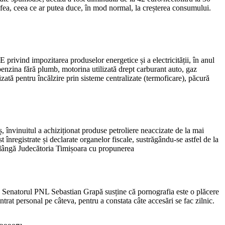
cafea, ceea ce ar putea duce, în mod normal, la creșterea consumului.
privind impozitarea produselor energetice și a electricității, în anul
enzina fără plumb, motorina utilizată drept carburant auto, gaz
izată pentru încălzire prin sisteme centralizate (termoficare), păcură
ș, învinuitul a achiziționat produse petroliere neaccizate de la mai
st înregistrate și declarate organelor fiscale, sustrăgându-se astfel de la
 pe lângă Judecătoria Timișoara cu propunerea
c. Senatorul PNL Sebastian Grapă susține că pornografia este o plăcere
intrat personal pe câteva, pentru a constata câte accesări se fac zilnic.