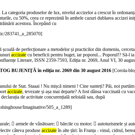
ate. La categoria produselor de lux, nivelul accizelor a crescut în ordona
turile, cu 50%, ceea ce reprezintă în ambele cazuri dublarea accizei iniți
trăinării acestora. Începând cu
stic/283741_a_285070]
ată școală de perfecționare a metodelor și practicilor din domeniu, cerceta
bunuri
accizate
cu beneficii pentru buget, iar poporul... Poporul!? Să-l 
ențe Literare, ISSN 2359-7593, Ediția nr. 2069, Anul VI, 30 august
BUJENIŢĂ în ediţia nr. 2069 din 30 august 2016
[Corola-bl
ganului de Stat. Staaai ! Nu mișcă nimeni ! Cine sunteți? Păi, noi purtă
port
accizate
, tevezate și așa mai departe? A fost dânsa vaccinată cu vacc
i declarația de activitate concurențială neloială sau, după
ishinghouse/Imaginative/505_a_1289]
aturale;  armele de vânătoare;  bărcile cu motor;  autoturismele și aut
electiv câteva produse
accizate
în alte țări: în Franța - vinul, cidrul, ber