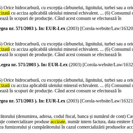
) Orice hidrocarbură, cu excepția cărbunelui, lignitului, turbei sau a oric
cizată
cu acciza aplicabilă uleiului mineral echivalent. ... (6) Consumul d
tuează în scopuri de producție. Când acest consum se efectuează în
gea nr. 571/2003 ). In: EUR-Lex
(
2003
)
[Corola-website/Law/1632
) Orice hidrocarbură, cu excepția cărbunelui, lignitului, turbei sau a oric
cizată
cu acciza aplicabilă uleiului mineral echivalent. ... (6) Consumul d
tuează în scopuri de producție. Când acest consum se efectuează în
egea nr. 571/2003 ). In: EUR-Lex
(
2003
)
[Corola-website/Law/163
) Orice hidrocarbură, cu excepția cărbunelui, lignitului, turbei sau a oric
cizată
cu acciza aplicabilă uleiului mineral echivalent. ... (6) Consumul d
tuează în scopuri de producție. Când acest consum se efectuează în
gea nr. 571/2003 ). In: EUR-Lex
(
2003
)
[Corola-website/Law/1632
ărătorului (denumirea, adresa, codul fiscal, banca și numărul de cont) Cas
zație comercializare produse
accizate
, număr intern factura, data emitere 
ea furnizorului și cumpărătorului în cazul comercializării produselor acci