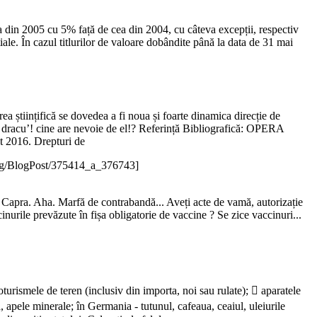
nța din 2005 cu 5% față de cea din 2004, cu câteva excepții, respectiv
ale. În cazul titlurilor de valoare dobândite până la data de 31 mai
rea științifică se dovedea a fi noua și foarte dinamica direcție de
ia dracu’! cine are nevoie de el!? Referință Bibliografică: OPERA
 2016. Drepturi de
og/BlogPost/375414_a_376743]
m Capra. Aha. Marfă de contrabandă... Aveți acte de vamă, autorizație
inurile prevăzute în fișa obligatorie de vaccine ? Se zice vaccinuri...
oturismele de teren (inclusiv din importa, noi sau rulate);  aparatele
ea, apele minerale; în Germania - tutunul, cafeaua, ceaiul, uleiurile