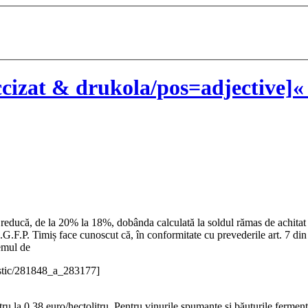
izat & drukola/pos=adjective]«
se reducă, de la 20% la 18%, dobânda calculată la soldul rămas de achita
D.G.F.P. Timiș face cunoscut că, în conformitate cu prevederile art. 7 
temul de
istic/281848_a_283177]
tru la 0,38 euro/hectolitru. Pentru vinurile spumante și băuturile fermen