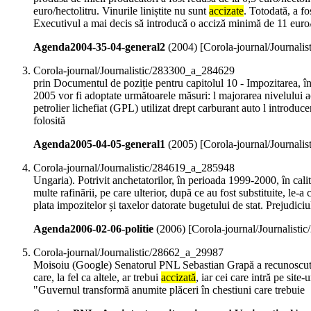
euro/hectolitru. Vinurile liniștite nu sunt
accizate
. Totodată, a f
Executivul a mai decis să introducă o acciză minimă de 11 euro
Agenda2004-35-04-general2
(
2004
)
[Corola-journal/Journali
Corola-journal/Journalistic/283300_a_284629
prin Documentul de poziție pentru capitolul 10 - Impozitarea, în
2005 vor fi adoptate următoarele măsuri: l majorarea nivelului 
petrolier lichefiat (GPL) utilizat drept carburant auto l introduce
folosită
Agenda2005-04-05-general1
(
2005
)
[Corola-journal/Journali
Corola-journal/Journalistic/284619_a_285948
Ungaria). Potrivit anchetatorilor, în perioada 1999-2000, în calit
multe rafinării, pe care ulterior, după ce au fost substituite, le-
plata impozitelor și taxelor datorate bugetului de stat. Prejudici
Agenda2006-02-06-politie
(
2006
)
[Corola-journal/Journalist
Corola-journal/Journalistic/28662_a_29987
Moisoiu (Google) Senatorul PNL Sebastian Grapă a recunoscut că 
care, la fel ca altele, ar trebui
accizată
, iar cei care intră pe site
"Guvernul transformă anumite plăceri în chestiuni care trebuie