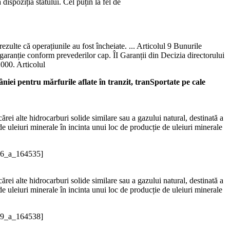
dispoziția statului. Cel puțin la fel de
ulte că operațiunile au fost încheiate. ... Articolul 9 Bunurile
o garanție conform prevederilor cap. ÎI Garanții din Decizia directorului
2000. Articolul
 pentru mărfurile aflate în tranzit, tranSportate pe cale
ărei alte hidrocarburi solide similare sau a gazului natural, destinată a
e uleiuri minerale în incinta unui loc de producție de uleiuri minerale
06_a_164535]
ărei alte hidrocarburi solide similare sau a gazului natural, destinată a
e uleiuri minerale în incinta unui loc de producție de uleiuri minerale
09_a_164538]