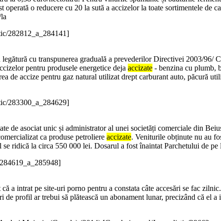
ost operată o reducere cu 20 la sută a accizelor la toate sortimentele de 
/la
stic/282812_a_284141]
 legătură cu transpunerea graduală a prevederilor Directivei 2003/96/ CE 
accizelor pentru produsele energetice deja
accizate
- benzina cu plumb, b
rea de accize pentru gaz natural utilizat drept carburant auto, păcură util
stic/283300_a_284629]
ate de asociat unic și administrator al unei societăți comerciale din Beiu
a comercializat ca produse petroliere
accizate
. Veniturile obținute nu au fo
ul se ridică la circa 550 000 lei. Dosarul a fost înaintat Parchetului de
ic/284619_a_285948]
a intrat pe site-uri porno pentru a constata câte accesări se fac zilni
-uri de profil ar trebui să plătească un abonament lunar, precizând că el a 