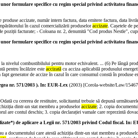
or formulare specifice cu regim special privind activitatea finan
e produse accizate, număr intern factura, data emitere factura, data livră
umpărătorului în cazul comercializării produselor
accizate
. Cașetele de pe
e poziții facturate; - Coloana nr. 2, denumită "Cod produs Nestle", cu
or formulare specifice cu regim special privind activitatea finan
la nivelul combustibilului pentru motor echivalent. ... (6) Pe lângă prod
zată pentru încălzire este
accizată
cu acciza aplicabilă produsului energeti
n fapt generator de accize în cazul în care consumul constă în produse 
gea nr. 571/2003 ). In: EUR-Lex
(
2003
)
[Corola-website/Law/1546
Odată cu cererea de restituire, solicitantul trebuie să depună următoarele 
hiziția dintr-un stat membru a produselor
accizate
; 2. copia documentulu
rul are contul deschis; 3. copia declarației vamale care reprezintă dovad
) de aplicare a Legii nr. 571/2003 privind Codul fiscal. In: 
au a documentului care atestă achiziția dintr-un stat membru a produselor