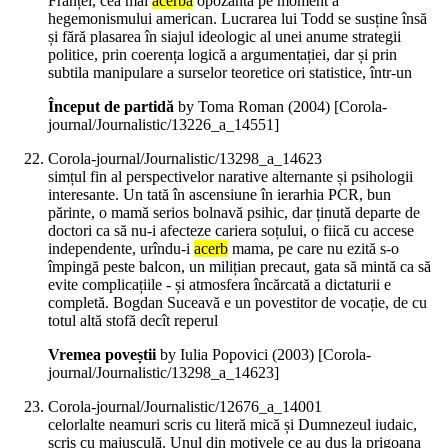
Franței, cea mai
acerbă
opozantă pe moment a
hegemonismului american. Lucrarea lui Todd se susține însă
și fără plasarea în siajul ideologic al unei anume strategii
politice, prin coerența logică a argumentației, dar și prin
subtila manipulare a surselor teoretice ori statistice, într-un
Început de partidă
by Toma Roman (
2004
)
[Corola-
journal/Journalistic/13226_a_14551]
Corola-journal/Journalistic/13298_a_14623
simțul fin al perspectivelor narative alternante și psihologii
interesante. Un tată în ascensiune în ierarhia PCR, bun
părinte, o mamă serios bolnavă psihic, dar ținută departe de
doctori ca să nu-i afecteze cariera soțului, o fiică cu accese
independente, urîndu-i
acerb
mama, pe care nu ezită s-o
împingă peste balcon, un milițian precaut, gata să mintă ca să
evite complicațiile - și atmosfera încărcată a dictaturii e
completă. Bogdan Suceavă e un povestitor de vocație, de cu
totul altă stofă decît reperul
Vremea poveștii
by Iulia Popovici (
2003
)
[Corola-
journal/Journalistic/13298_a_14623]
Corola-journal/Journalistic/12676_a_14001
celorlalte neamuri scris cu literă mică și Dumnezeul iudaic,
scris cu majusculă. Unul din motivele ce au dus la prigoana