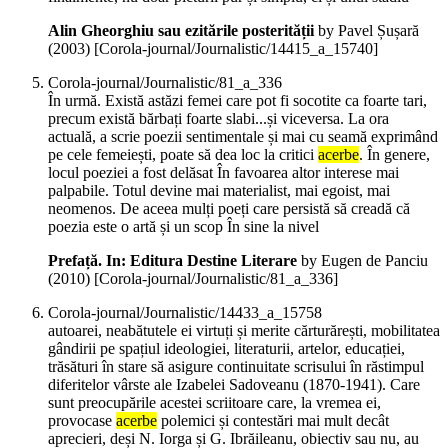
Alin Gheorghiu sau ezitările posterității
by Pavel Șușară
(
2003
)
[Corola-journal/Journalistic/14415_a_15740]
Corola-journal/Journalistic/81_a_336
În urmă. Există astăzi femei care pot fi socotite ca foarte tari,
precum există bărbați foarte slabi...și viceversa. La ora
actuală, a scrie poezii sentimentale și mai cu seamă exprimând
pe cele femeiești, poate să dea loc la critici
acerbe
. În genere,
locul poeziei a fost delăsat În favoarea altor interese mai
palpabile. Totul devine mai materialist, mai egoist, mai
neomenos. De aceea mulți poeți care persistă să creadă că
poezia este o artă și un scop În sine la nivel
Prefață. In: Editura Destine Literare
by Eugen de Panciu
(
2010
)
[Corola-journal/Journalistic/81_a_336]
Corola-journal/Journalistic/14433_a_15758
autoarei, neabătutele ei virtuți și merite cărturărești, mobilitatea
gândirii pe spațiul ideologiei, literaturii, artelor, educației,
trăsături în stare să asigure continuitate scrisului în răstimpul
diferitelor vârste ale Izabelei Sadoveanu (1870-1941). Care
sunt preocupările acestei scriitoare care, la vremea ei,
provocase
acerbe
polemici și contestări mai mult decât
aprecieri, deși N. Iorga și G. Ibrăileanu, obiectiv sau nu, au