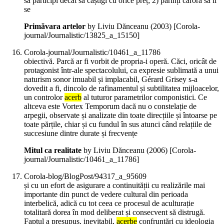
să participi decât să câștigi cu orice preț; 2) părinți cărora să li
se
Primăvara artelor
by Liviu Dănceanu (
2003
)
[Corola-
journal/Journalistic/13825_a_15150]
Corola-journal/Journalistic/10461_a_11786
obiectivă. Parcă ar fi vorbit de propria-i operă. Căci, oricât de
protagonist într-ale spectacolului, ca expresie sublimată a unui
naturism sonor imuabil și implacabil, Gérard Grisey s-a
dovedit a fi, dincolo de rafinamentul și subtilitatea mijloacelor,
un controlor
acerb
al tuturor parametrilor componistici. Ce
altceva este Vortex Temporum dacă nu o constelație de
arpegii, observate și analizate din toate direcțiile și întoarse pe
toate părțile, chiar și cu fundul în sus atunci când relațiile de
succesiune dintre durate și frecvențe
Mitul ca realitate
by Liviu Dănceanu (
2006
)
[Corola-
journal/Journalistic/10461_a_11786]
Corola-blog/BlogPost/94317_a_95609
și cu un efort de asigurare a continuității cu realizările mai
importante din punct de vedere cultural din perioada
interbelică, adică cu tot ceea ce procesul de aculturație
totalitară dorea în mod deliberat și consecvent să distrugă.
Faptul a presupus, inevitabil,
acerbe
confruntări cu ideologia