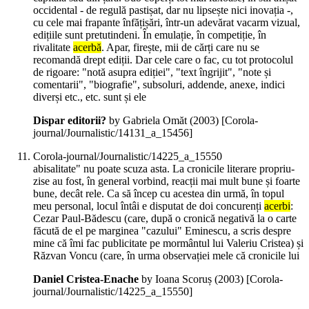
occidental - de regulă pastișat, dar nu lipsește nici inovația -,
cu cele mai frapante înfățișări, într-un adevărat vacarm vizual,
edițiile sunt pretutindeni. În emulație, în competiție, în
rivalitate
acerbă
. Apar, firește, mii de cărți care nu se
recomandă drept ediții. Dar cele care o fac, cu tot protocolul
de rigoare: "notă asupra ediției", "text îngrijit", "note și
comentarii", "biografie", subsoluri, addende, anexe, indici
diverși etc., etc. sunt și ele
Dispar editorii?
by Gabriela Omăt (
2003
)
[Corola-
journal/Journalistic/14131_a_15456]
Corola-journal/Journalistic/14225_a_15550
abisalitate" nu poate scuza asta. La cronicile literare propriu-
zise au fost, în general vorbind, reacții mai mult bune și foarte
bune, decât rele. Ca să încep cu acestea din urmă, în topul
meu personal, locul întâi e disputat de doi concurenți
acerbi
:
Cezar Paul-Bădescu (care, după o cronică negativă la o carte
făcută de el pe marginea "cazului" Eminescu, a scris despre
mine că îmi fac publicitate pe mormântul lui Valeriu Cristea) și
Răzvan Voncu (care, în urma observației mele că cronicile lui
Daniel Cristea-Enache
by Ioana Scoruș (
2003
)
[Corola-
journal/Journalistic/14225_a_15550]