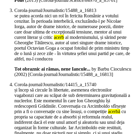
Polis
(
2015
)
[Corola-journal/Science/84976_a_85761]
Corola-journal/Journalistic/15488_a_16813
se putea acorda nici un rol în fericita Românie a votului
cenzitar. În perioada interbelică, excluzându-l pe Nicolae
Iorga, autor de drame istorice, de numeroase poezii, dintre
care doar ultima de excepțională tensiune, mentor al unui
curent literar și critic
acerb
al modernismului, și sărind peste
Gheorghe Tătărescu, autor al unei singure drame istorice,
poetul Octavian Goga a ocupat fotoliul de prim ministru timp
de o lună și zece zile - în virtutea șefiei unui partid pe care, de
altfel, nu-l conducea
Tot obraznic ai rămas, nene Iancule...
by Barbu Cioculescu
(
2002
)
[Corola-journal/Journalistic/15488_a_16813]
Corola-journal/Journalistic/14415_a_15740
și încep să circule în libertate, asemenea electronilor
vagabonzi care au scăpat de sub determinarea gravitațională a
nucleelor. Este momentul în care Ion Gheorghiu își
redescoperă Grădinile. Conversația cu Arcimboldo sfîrșește
prin a fi o conversație cu sine însuși, o competiție
acerbă
cu
propria sa capacitate de a absorbi și reformula realul,
indiferent dacă el este unul amorf și aleatoriu sau unul deja
organizat în forme culturale. Iar Arcimboldo este restituit,
finalmente, nu doar picturii pur și simplu, ci și unui stadiu