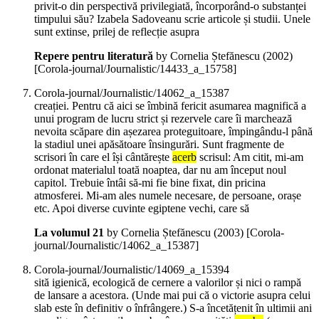
privit-o din perspectivă privilegiată, încorporând-o substanței
timpului său? Izabela Sadoveanu scrie articole și studii. Unele
sunt extinse, prilej de reflecție asupra
Repere pentru literatură
by Cornelia Ștefănescu (
2002
)
[Corola-journal/Journalistic/14433_a_15758]
Corola-journal/Journalistic/14062_a_15387
creației. Pentru că aici se îmbină fericit asumarea magnifică a
unui program de lucru strict și rezervele care îi marchează
nevoita scăpare din așezarea proteguitoare, împingându-l până
la stadiul unei apăsătoare însingurări. Sunt fragmente de
scrisori în care el își cântărește
acerb
scrisul: Am citit, mi-am
ordonat materialul toată noaptea, dar nu am început noul
capitol. Trebuie întâi să-mi fie bine fixat, din pricina
atmosferei. Mi-am ales numele necesare, de persoane, orașe
etc. Apoi diverse cuvinte egiptene vechi, care să
La volumul 21
by Cornelia Ștefănescu (
2003
)
[Corola-
journal/Journalistic/14062_a_15387]
Corola-journal/Journalistic/14069_a_15394
sită igienică, ecologică de cernere a valorilor și nici o rampă
de lansare a acestora. (Unde mai pui că o victorie asupra celui
slab este în definitiv o înfrângere.) S-a încetățenit în ultimii ani