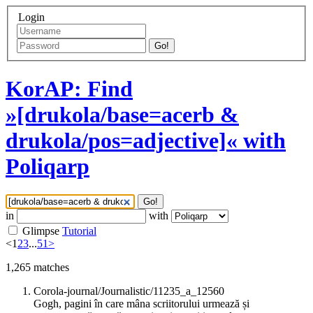
Login
Go!
KorAP: Find
»[drukola/base=acerb &
drukola/pos=adjective]« with
Poliqarp
Go!
in
with
Glimpse
Tutorial
<
1
2
3
...
51
>
1,265
matches
Corola-journal/Journalistic/11235_a_12560
Gogh, pagini în care mâna scriitorului urmează și