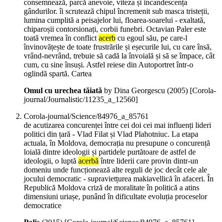
consemnează, parcă anevoie, viteza și incandescența
gândurilor. îi scrutează chipul încremenit sub masca tristeții,
lumina cumplită a peisajelor lui, floarea-soarelui - exaltată,
chiparoșii contorsionați, corbii funebri. Octavian Paler este
toată vremea în conflict
acerb
cu egoul său, pe care-l
învinovățește de toate frustrările și eșecurile lui, cu care însă,
vrând-nevrând, trebuie să cadă la învoială și să se împace, cât
cum, cu sine însuși. Astfel reiese din Autoportret într-o
oglindă spartă. Cartea
Omul cu urechea tăiată
by Dina Georgescu (
2005
)
[Corola-
journal/Journalistic/11235_a_12560]
Corola-journal/Science/84976_a_85761
de acutizarea concurenței între cei doi cei mai influenți lideri
politici din țară - Vlad Filat și Vlad Plahotniuc. La etapa
actuala, în Moldova, democrația nu presupune o concurență
loială dintre ideologii și partidele purtătoare de astfel de
ideologii, o luptă
acerbă
între liderii care provin dintr-un
domeniu unde funcționează alte reguli de joc decât cele ale
jocului democratic - supravietțurea makiavellică în afaceri. În
Republică Moldova criză de moralitate în politică a atins
dimensiuni uriașe, punând în dificultate evoluția proceselor
democratice