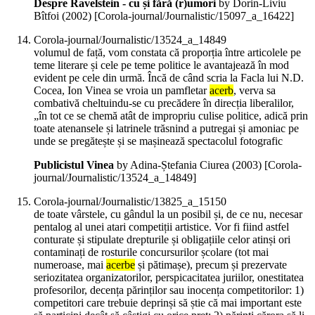
Despre Ravelstein - cu și fără (r)umori
by Dorin-Liviu
Bîtfoi (
2002
)
[Corola-journal/Journalistic/15097_a_16422]
Corola-journal/Journalistic/13524_a_14849
volumul de față, vom constata că proporția între articolele pe
teme literare și cele pe teme politice le avantajează în mod
evident pe cele din urmă. Încă de când scria la Facla lui N.D.
Cocea, Ion Vinea se vroia un pamfletar
acerb
, verva sa
combativă cheltuindu-se cu precădere în direcția liberalilor,
„în tot ce se chemă atât de impropriu culise politice, adică prin
toate atenansele și latrinele trăsnind a putregai și amoniac pe
unde se pregătește și se mașinează spectacolul fotografic
Publicistul Vinea
by Adina-Ștefania Ciurea (
2003
)
[Corola-
journal/Journalistic/13524_a_14849]
Corola-journal/Journalistic/13825_a_15150
de toate vârstele, cu gândul la un posibil și, de ce nu, necesar
pentalog al unei atari competiții artistice. Vor fi fiind astfel
conturate și stipulate drepturile și obligațiile celor atinși ori
contaminați de rosturile concursurilor școlare (tot mai
numeroase, mai
acerbe
și pătimașe), precum și prezervate
seriozitatea organizatorilor, perspicacitatea juriilor, onestitatea
profesorilor, decența părinților sau inocența competitorilor: 1)
competitori care trebuie deprinși să știe că mai important este