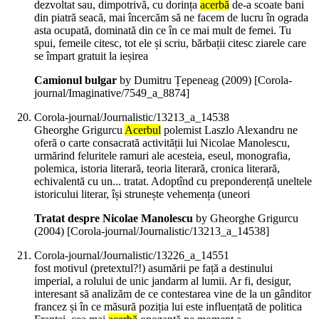
dezvoltat sau, dimpotrivă, cu dorința
acerbă
de-a scoate bani
din piatră seacă, mai încercăm să ne facem de lucru în ograda
asta ocupată, dominată din ce în ce mai mult de femei. Tu
spui, femeile citesc, tot ele și scriu, bărbații citesc ziarele care
se împart gratuit la ieșirea
Camionul bulgar
by Dumitru Țepeneag (
2009
)
[Corola-
journal/Imaginative/7549_a_8874]
Corola-journal/Journalistic/13213_a_14538
Gheorghe Grigurcu
Acerbul
polemist Laszlo Alexandru ne
oferă o carte consacrată activității lui Nicolae Manolescu,
urmărind feluritele ramuri ale acesteia, eseul, monografia,
polemica, istoria literară, teoria literară, cronica literară,
echivalentă cu un... tratat. Adoptînd cu preponderență uneltele
istoricului literar, își strunește vehemența (uneori
Tratat despre Nicolae Manolescu
by Gheorghe Grigurcu
(
2004
)
[Corola-journal/Journalistic/13213_a_14538]
Corola-journal/Journalistic/13226_a_14551
fost motivul (pretextul?!) asumării pe față a destinului
imperial, a rolului de unic jandarm al lumii. Ar fi, desigur,
interesant să analizăm de ce contestarea vine de la un gânditor
francez și în ce măsură poziția lui este influențată de politica