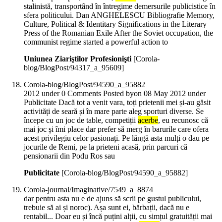
stalinistă, transportând în întregime demersurile publicistice în
sfera politicului. Dan ANGHELESCU Bibliografie Memory,
Culture, Political & Identitary Significations in the Literary
Press of the Romanian Exile After the Soviet occupation, the
communist regime started a powerful action to
Uniunea Ziariştilor Profesionişti
[Corola-
blog/BlogPost/94317_a_95609]
Corola-blog/BlogPost/94590_a_95882
2012 under 0 Comments Posted byon 08 May 2012 under
Publicitate Dacă tot a venit vara, toți prietenii mei și-au găsit
activități de seară și în mare parte aleg sporturi diverse. Se
începe cu un joc de table, competiții
acerbe
, eu recunosc că
mai joc și îmi place dar prefer să merg în barurile care ofera
acest privilegiu celor pasionați. Pe lângă asta mulți o dau pe
jocurile de Remi, pe la prieteni acasă, prin parcuri că
pensionarii din Podu Ros sau
Publicitate
[Corola-blog/BlogPost/94590_a_95882]
Corola-journal/Imaginative/7549_a_8874
dar pentru asta nu e de ajuns să scrii pe gustul publicului,
trebuie să ai și noroc). Așa sunt ei, bărbații, dacă nu e
rentabil... Doar eu și încă puțini alții, cu simțul gratuității mai