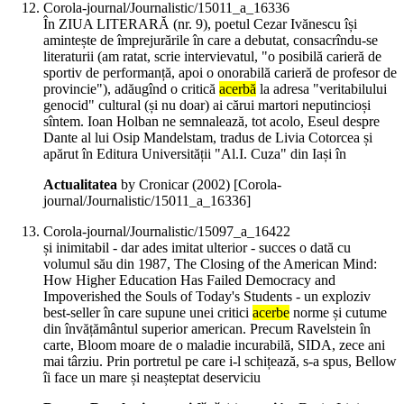
Corola-journal/Journalistic/15011_a_16336
În ZIUA LITERARĂ (nr. 9), poetul Cezar Ivănescu își
amintește de împrejurările în care a debutat, consacrîndu-se
literaturii (am ratat, scrie intervievatul, "o posibilă carieră de
sportiv de performanță, apoi o onorabilă carieră de profesor de
provincie"), adăugînd o critică
acerbă
la adresa "veritabilului
genocid" cultural (și nu doar) ai cărui martori neputincioși
sîntem. Ioan Holban ne semnalează, tot acolo, Eseul despre
Dante al lui Osip Mandelstam, tradus de Livia Cotorcea și
apărut în Editura Universității "Al.I. Cuza" din Iași în
Actualitatea
by Cronicar (
2002
)
[Corola-
journal/Journalistic/15011_a_16336]
Corola-journal/Journalistic/15097_a_16422
și inimitabil - dar ades imitat ulterior - succes o dată cu
volumul său din 1987, The Closing of the American Mind:
How Higher Education Has Failed Democracy and
Impoverished the Souls of Today's Students - un exploziv
best-seller în care supune unei critici
acerbe
norme și cutume
din învățământul superior american. Precum Ravelstein în
carte, Bloom moare de o maladie incurabilă, SIDA, zece ani
mai târziu. Prin portretul pe care i-l schițează, s-a spus, Bellow
îi face un mare și neașteptat deserviciu