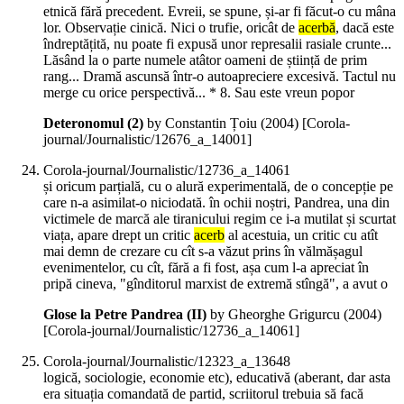
etnică fără precedent. Evreii, se spune, și-ar fi făcut-o cu mâna
lor. Observație cinică. Nici o trufie, oricât de
acerbă
, dacă este
îndreptățită, nu poate fi expusă unor represalii rasiale crunte...
Lăsând la o parte numele atâtor oameni de știință de prim
rang... Dramă ascunsă într-o autoapreciere excesivă. Tactul nu
merge cu orice perspectivă... * 8. Sau este vreun popor
Deteronomul (2)
by Constantin Țoiu (
2004
)
[Corola-
journal/Journalistic/12676_a_14001]
Corola-journal/Journalistic/12736_a_14061
și oricum parțială, cu o alură experimentală, de o concepție pe
care n-a asimilat-o niciodată. în ochii noștri, Pandrea, una din
victimele de marcă ale tiranicului regim ce i-a mutilat și scurtat
viața, apare drept un critic
acerb
al acestuia, un critic cu atît
mai demn de crezare cu cît s-a văzut prins în vălmășagul
evenimentelor, cu cît, fără a fi fost, așa cum l-a apreciat în
pripă cineva, "gînditorul marxist de extremă stîngă", a avut o
Glose la Petre Pandrea (II)
by Gheorghe Grigurcu (
2004
)
[Corola-journal/Journalistic/12736_a_14061]
Corola-journal/Journalistic/12323_a_13648
logică, sociologie, economie etc), educativă (aberant, dar asta
era situația comandată de partid, scriitorul trebuia să facă