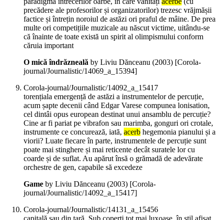
paradigma întrecerilor oarbe, în care vanități
acerbe
(cu
precădere ale profesorilor și organizatorilor) trezesc vrăjmășii
factice și întrețin noroiul de astăzi ori praful de mâine. De prea
multe ori competițiile muzicale au născut victime, uitându-se
că înainte de toate există un spirit al olimpismului conform
căruia important
O mică îndrăzneală
by Liviu Dănceanu (
2003
)
[Corola-
journal/Journalistic/14069_a_15394]
Corola-journal/Journalistic/14092_a_15417
torențiala emergență de astăzi a instrumentelor de percuție,
acum șapte decenii când Edgar Varese compunea lonisation,
cel dintâi opus european destinat unui ansamblu de percuție?
Cine ar fi pariat pe vibrafon sau marimba, gonguri ori crotale,
instrumente ce concurează, iată,
acerb
hegemonia pianului și a
viorii? Luate fiecare în parte, instrumentele de percuție sunt
poate mai stinghere și mai reticente decât suratele lor cu
coarde și de suflat. Au apărut însă o grămadă de adevărate
orchestre de gen, capabile să excedeze
Game
by Liviu Dănceanu (
2003
)
[Corola-
journal/Journalistic/14092_a_15417]
Corola-journal/Journalistic/14131_a_15456
capitală sau din țară. Sub coperți tot mai luxoase, în stil afișat