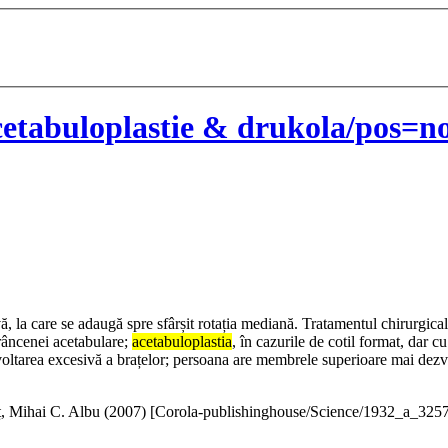
etabuloplastie & drukola/pos=no
, la care se adaugă spre sfârșit rotația mediană. Tratamentul chirurgical 
prâncenei acetabulare;
acetabuloplastia
, în cazurile de cotil format, d
voltarea excesivă a brațelor; persoana are membrele superioare mai dezvo
, Mihai C. Albu (
2007
)
[Corola-publishinghouse/Science/1932_a_325