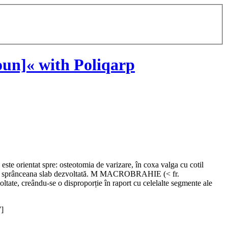
un]« with Poliqarp
este orientat spre: osteotomia de varizare, în coxa valga cu cotil
ar cu sprânceana slab dezvoltată. M MACROBRAHIE (< fr.
ltate, creându-se o disproporție în raport cu celelalte segmente ale
7]