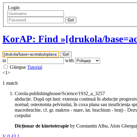
Login
Go!
KorAP: Find »[drukola/base=ac
Go!
in
with
Glimpse
Tutorial
<
1
>
1
match
Corola-publishinghouse/Science/1932_a_3257
abducție. După opt luni: extensia continuă în abducție progresivă
normal; osteotomia pelvisului, în coxa plana sau insuficiența s
macrobrachie, cf. gr. makros - mare, lat. brachium - braț) - Dez
corpului
Dicționar de kinetoterapie
by Constantin Albu, Alois Gherguț
V 0.43.1