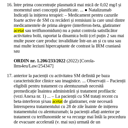
între prima concentrație plasmatică mai mică de 0,02 mg/l și
momentul unei concepții planificate. ... ● Natalizumab
Indicații la inițierea terapiei: – Medicament pentru cazurile
foarte active de SM cu recăderi și remisiuni la care unul dintre
medicamentele de prima alegere (interferon-beta, glatiramer
acetat
sau teriflunomidum) nu a putut controla satisfăcător
activitatea bolii, raportat la dinamica bolii (cel puțin 2 sau mai
multe pusee care produc invaliditate într-un an și cu una sau
mai multe leziuni hipercaptante de contrast la IRM craniană
sau
ORDIN nr. 1.206/233/2022
(
2022
)
[Corola-
llms4eu/Law/254347]
anterior la pacienții cu activitatea SM definită pe baza
caracteristicilor clinice sau imagistice. ... Observații – Pacienții
eligibili pentru tratament cu alemtuzumab necesită
premedicație înaintea administrării și tratament profilactic
(vezi Anexa nr. 1) ... – La pacienții cu SM tratați recent cu
beta-interferon și/sau
acetat
de glatiramer, este necesară
întreruperea tratamentului cu 28 de zile înainte de inițierea
tratamentului cu alemtuzumab; la pacienții aflați anterior pe
tratament cu teriflunomide se va recurge mai întâi la procedura
de evacuare accelerată (v. mai sus) urmată de un