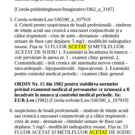
[Corola-publishinghouse/Imaginative/1862_a_3187]
Corola-website/Law/106590_a_107919
4. Criterii pentru suspiciunea de boală profesională: - sindrom
de iritație acută sau cronică a mucoasei conjunctivale și a
căilor respiratorii - crize de astm - dermatoze - eliminări
urinare de fluor care depășesc 5 mg/l - modificări radiografice
osoase. Fișa nr. 53 FLUOR
ACETAT
ȘI METILFLUOR
ACETAT DE SODIU 1. Examinări la încadrarea în munca: -
cele prevăzute în anexa nr. 1 - examen clinic general. 2.
Contraindicații: - boli cronice ale sistemului nervos central -
miocardiopatii - hipoparatiroidii - hipocalcemii. 3. Examinări
pentru controlul medical periodic: - examen clinic general
ORDIN Nr. 15 din 1982 pentru stabilirea normelor
privind examenul medical al persoanelor ce urmează a fi
încadrate în munca şi controlul medical periodic. In:
EUR-Lex
(
1982
)
[Corola-website/Law/106590_a_107919]
suspiciunea de boală profesională: - sindrom de iritație acută
sau cronică a mucoasei conjunctivale și a căilor respiratorii -
crize de astm - dermatoze - eliminări urinare de fluor care
depășesc 5 mg/l - modificări radiografice osoase. Fișa nr. 53
FLUOR ACETAT ȘI METILFLUOR
ACETAT
DE SODIU