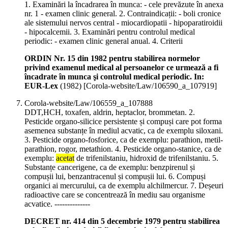
1. Examinări la încadrarea în munca: - cele prevăzute în anexa
nr. 1 - examen clinic general. 2. Contraindicații: - boli cronice
ale sistemului nervos central - miocardiopatii - hipoparatiroidii
- hipocalcemii. 3. Examinări pentru controlul medical
periodic: - examen clinic general anual. 4. Criterii
ORDIN Nr. 15 din 1982 pentru stabilirea normelor
privind examenul medical al persoanelor ce urmează a fi
încadrate în munca şi controlul medical periodic. In:
EUR-Lex
(
1982
)
[Corola-website/Law/106590_a_107919]
Corola-website/Law/106559_a_107888
DDT,HCH, toxafen, aldrin, heptaclor, brommetan. 2.
Pesticide organo-silicice persistente și compuși care pot forma
asemenea substanțe în mediul acvatic, ca de exemplu siloxani.
3. Pesticide organo-fosforice, ca de exemplu: parathion, metil-
parathion, rogor, metathion. 4. Pesticide organo-stanice, ca de
exemplu:
acetat
de trifenilstaniu, hidroxid de trifenilstaniu. 5.
Substanțe cancerigene, ca de exemplu: benzpirenul și
compușii lui, benzantracenul și compușii lui. 6. Compuși
organici ai mercurului, ca de exemplu alchilmercur. 7. Deșeuri
radioactive care se concentrează în mediu sau organisme
acvatice. --------------
DECRET nr. 414 din 5 decembrie 1979 pentru stabilirea