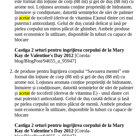
este format din loțiune de corp (88 ml) și gel de duș (88 ml) cu
arome noi. Loțiunea aromata conține proprietăți de hidratante,
înmuiere și condiționare, datorită semințelor de ulei de palmier
și
acetat
de tocoferil (derivat de vitamina E)unul dintre cei mai
puternici antioxidanți. Gelul de duș curată delicat și lasă pe
pielea corpului un miros plăcut de ghimber. Ambele produse
sunt economice în utilizare, disponibile în tuburi cu capace de
blocare
Castiga 2 seturi pentru ingrijirea corpului de la Mary
Kay de Valentine's Day 2012
[Corola-
blog/BlogPost/94655_a_95947]
de produse pentru îngrijirea corpului “Savoarea mentei” este
format din loțiune de corp (88 ml) și gel de duș (88 ml) cu
arome noi. Loțiunea aromata conține proprietăți de hidratante,
înmuiere și condiționare, datorită semințelor de ulei de palmier
și
acetat
de tocoferil (derivat de vitamina E) - unul dintre cei
mai puternici antioxidanți. Gelul de duș curată delicat și lasă
pe pielea corpului un miros plăcut de mentă. Ambele produse
sunt economice în utilizare, disponibile în tuburi cu capace de
blocare
Castiga 2 seturi pentru ingrijirea corpului de la Mary
Kay de Valentine's Day 2012
[Corola-