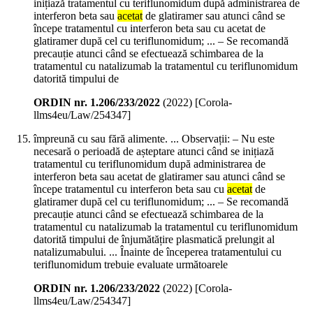
inițiază tratamentul cu teriflunomidum după administrarea de
interferon beta sau
acetat
de glatiramer sau atunci când se
începe tratamentul cu interferon beta sau cu acetat de
glatiramer după cel cu teriflunomidum; ... – Se recomandă
precauție atunci când se efectuează schimbarea de la
tratamentul cu natalizumab la tratamentul cu teriflunomidum
datorită timpului de
ORDIN nr. 1.206/233/2022
(
2022
)
[Corola-
llms4eu/Law/254347]
împreună cu sau fără alimente. ... Observații: – Nu este
necesară o perioadă de așteptare atunci când se inițiază
tratamentul cu teriflunomidum după administrarea de
interferon beta sau acetat de glatiramer sau atunci când se
începe tratamentul cu interferon beta sau cu
acetat
de
glatiramer după cel cu teriflunomidum; ... – Se recomandă
precauție atunci când se efectuează schimbarea de la
tratamentul cu natalizumab la tratamentul cu teriflunomidum
datorită timpului de înjumătățire plasmatică prelungit al
natalizumabului. ... Înainte de începerea tratamentului cu
teriflunomidum trebuie evaluate următoarele
ORDIN nr. 1.206/233/2022
(
2022
)
[Corola-
llms4eu/Law/254347]