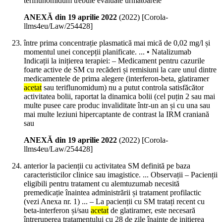
teriflunomidum trebuie evaluate următoarele
ANEXĂ din 19 aprilie 2022
(
2022
)
[Corola-
llms4eu/Law/254428]
între prima concentrație plasmatică mai mică de 0,02 mg/l și
momentul unei concepții planificate. ... • Natalizumab
Indicații la inițierea terapiei: – Medicament pentru cazurile
foarte active de SM cu recăderi și remisiuni la care unul dintre
medicamentele de prima alegere (interferon-beta, glatiramer
acetat
sau teriflunomidum) nu a putut controla satisfăcător
activitatea bolii, raportat la dinamica bolii (cel puțin 2 sau mai
multe pusee care produc invaliditate într-un an și cu una sau
mai multe leziuni hipercaptante de contrast la IRM craniană
sau
ANEXĂ din 19 aprilie 2022
(
2022
)
[Corola-
llms4eu/Law/254428]
anterior la pacienții cu activitatea SM definită pe baza
caracteristicilor clinice sau imagistice. ... Observații – Pacienții
eligibili pentru tratament cu alemtuzumab necesită
premedicație înaintea administrării și tratament profilactic
(vezi Anexa nr. 1) ... – La pacienții cu SM tratați recent cu
beta-interferon și/sau
acetat
de glatiramer, este necesară
întreruperea tratamentului cu 28 de zile înainte de inițierea