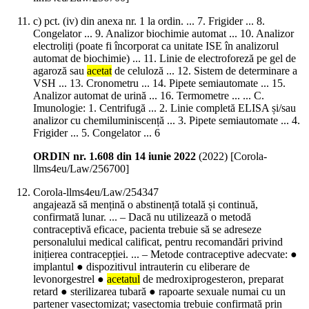
c) pct. (iv) din anexa nr. 1 la ordin. ... 7. Frigider ... 8.
Congelator ... 9. Analizor biochimie automat ... 10. Analizor
electroliți (poate fi încorporat ca unitate ISE în analizorul
automat de biochimie) ... 11. Linie de electroforeză pe gel de
agaroză sau
acetat
de celuloză ... 12. Sistem de determinare a
VSH ... 13. Cronometru ... 14. Pipete semiautomate ... 15.
Analizor automat de urină ... 16. Termometre ... ... C.
Imunologie: 1. Centrifugă ... 2. Linie completă ELISA și/sau
analizor cu chemiluminiscență ... 3. Pipete semiautomate ... 4.
Frigider ... 5. Congelator ... 6
ORDIN nr. 1.608 din 14 iunie 2022
(
2022
)
[Corola-
llms4eu/Law/256700]
Corola-llms4eu/Law/254347
angajează să mențină o abstinență totală și continuă,
confirmată lunar. ... – Dacă nu utilizează o metodă
contraceptivă eficace, pacienta trebuie să se adreseze
personalului medical calificat, pentru recomandări privind
inițierea contracepției. ... – Metode contraceptive adecvate: ●
implantul ● dispozitivul intrauterin cu eliberare de
levonorgestrel ●
acetatul
de medroxiprogesteron, preparat
retard ● sterilizarea tubară ● rapoarte sexuale numai cu un
partener vasectomizat; vasectomia trebuie confirmată prin