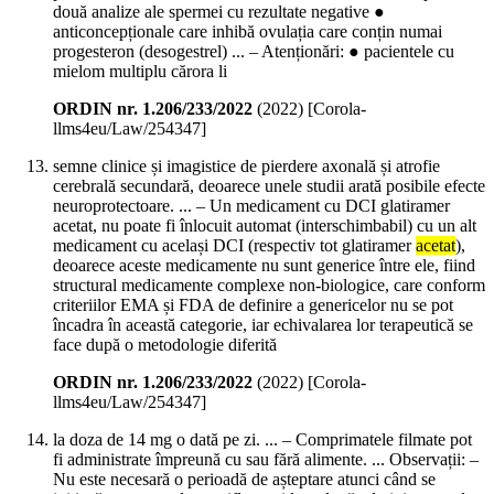
două analize ale spermei cu rezultate negative ●
anticoncepționale care inhibă ovulația care conțin numai
progesteron (desogestrel) ... – Atenționări: ● pacientele cu
mielom multiplu cărora li
ORDIN nr. 1.206/233/2022
(
2022
)
[Corola-
llms4eu/Law/254347]
semne clinice și imagistice de pierdere axonală și atrofie
cerebrală secundară, deoarece unele studii arată posibile efecte
neuroprotectoare. ... – Un medicament cu DCI glatiramer
acetat, nu poate fi înlocuit automat (interschimbabil) cu un alt
medicament cu același DCI (respectiv tot glatiramer
acetat
),
deoarece aceste medicamente nu sunt generice între ele, fiind
structural medicamente complexe non-biologice, care conform
criteriilor EMA și FDA de definire a genericelor nu se pot
încadra în această categorie, iar echivalarea lor terapeutică se
face după o metodologie diferită
ORDIN nr. 1.206/233/2022
(
2022
)
[Corola-
llms4eu/Law/254347]
la doza de 14 mg o dată pe zi. ... – Comprimatele filmate pot
fi administrate împreună cu sau fără alimente. ... Observații: –
Nu este necesară o perioadă de așteptare atunci când se