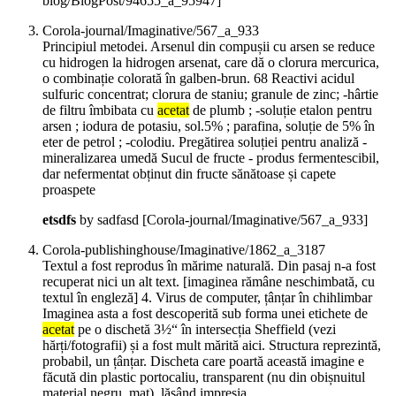
blog/BlogPost/94655_a_95947]
Corola-journal/Imaginative/567_a_933
Principiul metodei. Arsenul din compușii cu arsen se reduce
cu hidrogen la hidrogen arsenat, care dă o clorura mercurica,
o combinație colorată în galben-brun. 68 Reactivi acidul
sulfuric concentrat; clorura de staniu; granule de zinc; -hârtie
de filtru îmbibata cu
acetat
de plumb ; -soluție etalon pentru
arsen ; iodura de potasiu, sol.5% ; parafina, soluție de 5% în
eter de petrol ; -colodiu. Pregătirea soluției pentru analiză -
mineralizarea umedă Sucul de fructe - produs fermentescibil,
dar nefermentat obținut din fructe sănătoase și capete
proaspete
etsdfs
by sadfasd
[Corola-journal/Imaginative/567_a_933]
Corola-publishinghouse/Imaginative/1862_a_3187
Textul a fost reprodus în mărime naturală. Din pasaj n-a fost
recuperat nici un alt text. [imaginea rămâne neschimbată, cu
textul în engleză] 4. Virus de computer, țânțar în chihlimbar
Imaginea asta a fost descoperită sub forma unei etichete de
acetat
pe o dischetă 3½“ în intersecția Sheffield (vezi
hărți/fotografii) și a fost mult mărită aici. Structura reprezintă,
probabil, un țânțar. Discheta care poartă această imagine e
făcută din plastic portocaliu, transparent (nu din obișnuitul
material negru, mat), lăsând impresia