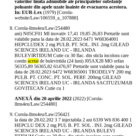
valorilor limita admisibile ale principalelor substanţe
poluante din apele uzate înainte de evacuarea acestora.
In: EUR-Lex
(
1979
)
[Corola-
website/Law/106559_a_107888]
Corola-llms4eu/Law/254480
ani) N05CF01 MI inovativ 17,41 19,85 26,83 Preturile sunt
valabile pana la data de 28.02.2023 6471 W68364001
HEPCLUDEX 2 mg PULB. PT. SOL. INJ. 2mg GILEAD
SCIENCES IRELAND UC - IRLANDA
BULEVIRTIDUM Cutie cu 30 flac. din sticla incolora care
contin
acetat
de bulevirtida (24 luni) J05AX28 MO orfan
56335,89 56365,82 61476,97 Preturile sunt valabile pana la
data de 28.02.2023 6472 W68365001 TRODELVY 200 mg
PULB. PT. CONC. PT. SOL. PERF. 200mg GILEAD
SCIENCES IRELAND UC - IRLANDA SACITUZUMAB
GOVITECAN Cutie cu 1
ANEXĂ din 20 aprilie 2022
(
2022
)
[Corola-
llms4eu/Law/254480]
Corola-llms4eu/Law/256421
la data de 28.02.202 3 7 injectabila 2 ani 6339 W6 836 400 1
HEPCLU DEX 2 mg PUL B. PT. SOL . INJ. 2mg GILEAD
SCIENCES IRELAND UC - IRLANDA BULEVI