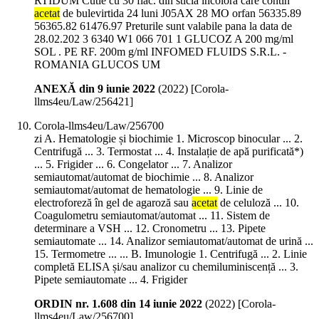
RTIDUM Cutie cu 30 flac. din sticla incolora care contin
acetat
de bulevirtida 24 luni J05AX 28 MO orfan 56335.89
56365.82 61476.97 Preturile sunt valabile pana la data de
28.02.202 3 6340 W1 066 701 1 GLUCOZ A 200 mg/ml
SOL . PE RF. 200m g/ml INFOMED FLUIDS S.R.L. -
ROMANIA GLUCOS UM
ANEXĂ din 9 iunie 2022
(
2022
)
[Corola-
llms4eu/Law/256421]
Corola-llms4eu/Law/256700
zi A. Hematologie și biochimie 1. Microscop binocular ... 2.
Centrifugă ... 3. Termostat ... 4. Instalație de apă purificată*)
... 5. Frigider ... 6. Congelator ... 7. Analizor
semiautomat/automat de biochimie ... 8. Analizor
semiautomat/automat de hematologie ... 9. Linie de
electroforeză în gel de agaroză sau
acetat
de celuloză ... 10.
Coagulometru semiautomat/automat ... 11. Sistem de
determinare a VSH ... 12. Cronometru ... 13. Pipete
semiautomate ... 14. Analizor semiautomat/automat de urină ...
15. Termometre ... ... B. Imunologie 1. Centrifugă ... 2. Linie
completă ELISA și/sau analizor cu chemiluminiscență ... 3.
Pipete semiautomate ... 4. Frigider
ORDIN nr. 1.608 din 14 iunie 2022
(
2022
)
[Corola-
llms4eu/Law/256700]