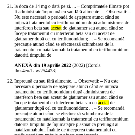
la doza de 14 mg o dată pe zi. ... – Comprimatele filmate pot
fi administrate împreună cu sau fără alimente. ... Observații: –
Nu este necesară o perioadă de așteptare atunci când se
inițiază tratamentul cu teriflunomidum după administrarea de
interferon beta sau
acetat
de glatiramer sau atunci când se
începe tratamentul cu interferon beta sau cu acetat de
glatiramer după cel cu teriflunomidum; ... – Se recomandă
precauție atunci când se efectuează schimbarea de la
tratamentul cu natalizumab la tratamentul cu teriflunomidum
datorită timpului de
ANEXĂ din 19 aprilie 2022
(
2022
)
[Corola-
llms4eu/Law/254428]
împreună cu sau fără alimente. ... Observații: – Nu este
necesară o perioadă de așteptare atunci când se inițiază
tratamentul cu teriflunomidum după administrarea de
interferon beta sau acetat de glatiramer sau atunci când se
începe tratamentul cu interferon beta sau cu
acetat
de
glatiramer după cel cu teriflunomidum; ... – Se recomandă
precauție atunci când se efectuează schimbarea de la
tratamentul cu natalizumab la tratamentul cu teriflunomidum
datorită timpului de înjumătățire plasmatică prelungit al
natalizumabului. Înainte de începerea tratamentului cu