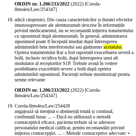
ORDIN nr. 1.206/233/2022
(
2022
)
[Corola-
llms4eu/Law/254347]
adică citopenie). Din cauza caracteristicilor și duratei efectelor
imunosupresoare ale alemtuzumab descrise în informațiile
privind medicamentul, nu se recomandă inițierea tratamentului
cu siponimod după alemtuzumab. În general, administrarea
siponimod poate fi începută imediat după întreruperea
administrării beta interferonului sau glatiramer
acetatului
.
Oprirea tratamentului Rar a fost raportată exacerbarea severă a
bolii, inclusiv recidiva bolii, după întreruperea unui alt
modulator al receptorilor S1P. Trebuie avută în vedere
posibilitatea exacerbării severe a bolii după oprirea
administrării siponimod. Pacienții trebuie monitorizați pentru
semne relevante
ORDIN nr. 1.206/233/2022
(
2022
)
[Corola-
llms4eu/Law/254347]
Corola-llms4eu/Law/254428
angajează să mențină o abstinență totală și continuă,
confirmată lunar. ... – Dacă nu utilizează o metodă
contraceptivă eficace, pacienta trebuie să se adreseze
personalului medical calificat, pentru recomandări privind
inițierea contracepției. ... – Metode contraceptive adecvate: •