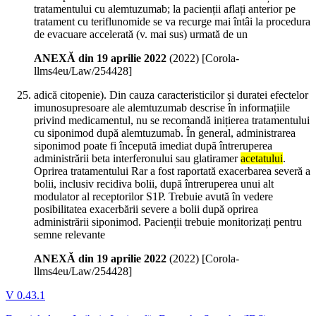
tratamentului cu alemtuzumab; la pacienții aflați anterior pe
tratament cu teriflunomide se va recurge mai întâi la procedura
de evacuare accelerată (v. mai sus) urmată de un
ANEXĂ din 19 aprilie 2022
(
2022
)
[Corola-
llms4eu/Law/254428]
adică citopenie). Din cauza caracteristicilor și duratei efectelor
imunosupresoare ale alemtuzumab descrise în informațiile
privind medicamentul, nu se recomandă inițierea tratamentului
cu siponimod după alemtuzumab. În general, administrarea
siponimod poate fi începută imediat după întreruperea
administrării beta interferonului sau glatiramer
acetatului
.
Oprirea tratamentului Rar a fost raportată exacerbarea severă a
bolii, inclusiv recidiva bolii, după întreruperea unui alt
modulator al receptorilor S1P. Trebuie avută în vedere
posibilitatea exacerbării severe a bolii după oprirea
administrării siponimod. Pacienții trebuie monitorizați pentru
semne relevante
ANEXĂ din 19 aprilie 2022
(
2022
)
[Corola-
llms4eu/Law/254428]
V 0.43.1