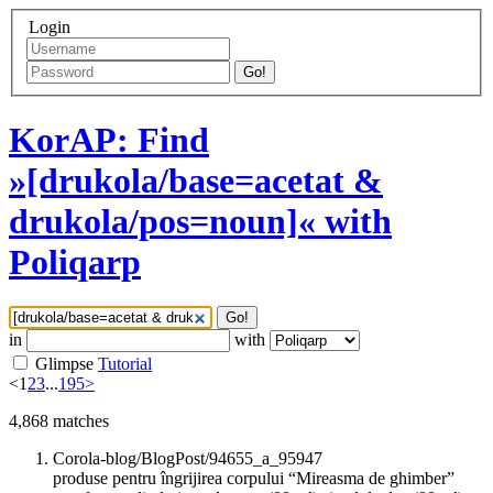
Login
Go!
KorAP: Find
»[drukola/base=acetat &
drukola/pos=noun]« with
Poliqarp
Go!
in
with
Glimpse
Tutorial
<
1
2
3
...
195
>
4,868
matches
Corola-blog/BlogPost/94655_a_95947
produse pentru îngrijirea corpului “Mireasma de ghimber”