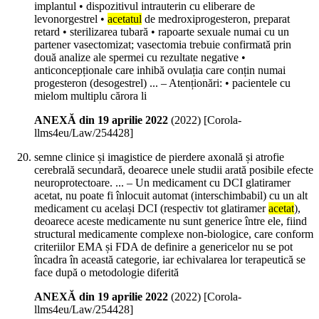
implantul • dispozitivul intrauterin cu eliberare de
levonorgestrel •
acetatul
de medroxiprogesteron, preparat
retard • sterilizarea tubară • rapoarte sexuale numai cu un
partener vasectomizat; vasectomia trebuie confirmată prin
două analize ale spermei cu rezultate negative •
anticoncepționale care inhibă ovulația care conțin numai
progesteron (desogestrel) ... – Atenționări: • pacientele cu
mielom multiplu cărora li
ANEXĂ din 19 aprilie 2022
(
2022
)
[Corola-
llms4eu/Law/254428]
semne clinice și imagistice de pierdere axonală și atrofie
cerebrală secundară, deoarece unele studii arată posibile efecte
neuroprotectoare. ... – Un medicament cu DCI glatiramer
acetat, nu poate fi înlocuit automat (interschimbabil) cu un alt
medicament cu același DCI (respectiv tot glatiramer
acetat
),
deoarece aceste medicamente nu sunt generice între ele, fiind
structural medicamente complexe non-biologice, care conform
criteriilor EMA și FDA de definire a genericelor nu se pot
încadra în această categorie, iar echivalarea lor terapeutică se
face după o metodologie diferită
ANEXĂ din 19 aprilie 2022
(
2022
)
[Corola-
llms4eu/Law/254428]