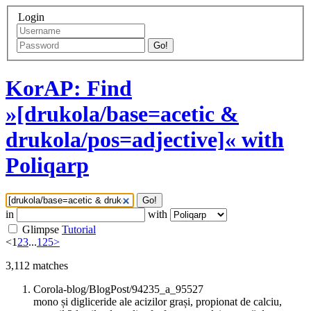
Login
Go!
KorAP: Find
»[drukola/base=acetic &
drukola/pos=adjective]« with
Poliqarp
Go!
in
with
Glimpse
Tutorial
<
1
2
3
...
125
>
3,112
matches
Corola-blog/BlogPost/94235_a_95527
mono și digliceride ale acizilor grași, propionat de calciu,