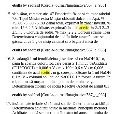
etsdfs
by sadfasd
[Corola-journal/Imaginative/567_a_933]
slab sărat, caracteristic. 47 Proprietăți fizice și chimice tabelul
7.6. Tipul Muștar extra Muștar obișnuit dulce iute Apă, %
75..80 75..80 75..80 Zahăr total, exprimat în zahăr invertit, %
min. 15 6 2,5 Aciditate, exprimată în acid
acetic
, % 2..3 2...3
2,5...3,5 Clorura de sodiu, % max. 2 2 2 Corpuri străine lipsa
Determinarea conținutului de apă În fiole tarate în care se
găsesc circa 5 g de nisip calcinat și o baghetă mică de
etsdfs
by sadfasd
[Corola-journal/Imaginative/567_a_933]
Se adaugă 1 ml fenolftaleina și se titrează cu NaOH 0,1 n,
până la apariția culorii roz care persistă 1 minut. %Aciditate
(CH3COOH) = 0,006 x V / m x 100= 0,6 x V / m 0,006
cantitatea de acid
acetic
, în g, corespunzătoare la 1 ml NaOH
0,1 n; V - volumul soluției de NaOH 0,1 n folosit la titrare, în
ml; m - masă muștarului luat pentru determinare, g;
Determinarea clorurii de sodiu Reactivi -Azotat de argint 0,1
etsdfs
by sadfasd
[Corola-journal/Imaginative/567_a_933]
însămânțate trebuie să rămână sterile. Determinarea acidității
Determinarea acidității totale la marinate Principiul metodei
Aciditatea totală se determina în extractul apos din proba de