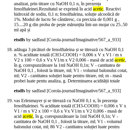
analizat, prin titrare cu NaOH 0,1 n, în prezența
fenolftaleinei.Rezultatul se exprimă în acid
acetic
. Reactivi
hidroxid de sodiu, 0,1 n; fenolftaleina, soluție alcoolică de
1%. Modul de lucru Se cântăresc, cu precizia de 0,001 g ,
15....20 g din proba de pește mărunțita într-un mojar cu 25..50
ml apă și
etsdfs
by sadfasd
[Corola-journal/Imaginative/567_a_933]
adăuga 3 picături de fenolftaleina și se titrează cu NaOH 0,1
n. % aciditate totală (CH3-COOH) = 0,006 x V x V1 / m x
V2 x 100 = 0,6 x Vx V1/m x V2 0,006 - masă de acid
acetic
,
în g, corespunzătoare la 1ml NaOH 0,1n; V - cantitatea de
NaOH 0,1 , folosit la titrare, ml; V1 - volumul balonului cotat,
ml; V2 - cantitatea soluției luate pentru titrare, ml; m - masă
probei luate pentu analiza, g. Determinarea acidității totale
etsdfs
by sadfasd
[Corola-journal/Imaginative/567_a_933]
vas Erlenmayer și se titrează cu NaOH 0,1 n, în prezența
fenolftaleinei. % aciditate totală (CH3-COOH) = 0,006 x V x
V1 / m x V2 x 100 = 0,6 x Vx V1/m x V2 0,006 - masă de
acid
acetic
, în g, corespunzătoare la 1ml NaOH 0,1n; V -
cantitatea de NaOH 0,1 , folosit la titrare, ml; V1 - volumul
balonului cotat, ml; 86 V2 - cantitatea soluției luate pentru