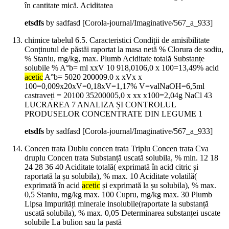
în cantitate mică. Aciditatea
etsdfs
by sadfasd
[Corola-journal/Imaginative/567_a_933]
chimice tabelul 6.5. Caracteristici Condiții de amisibilitate
Conținutul de păstăi raportat la masa netă % Clorura de sodiu,
% Staniu, mg/kg, max. Plumb Aciditate totală Substanțe
solubile % A°b= ml xxV 10 918,0106,0 x 100=13,49% acid
acetic
A°b= 5020 200009.0 x xVx x
100=0,009x20xV=0,18xV=1,17% V=valNaOH=6,5ml
castraveți = 20100 35200005,0 x xx x100=2,04g NaCl 43
LUCRAREA 7 ANALIZA ȘI CONTROLUL
PRODUSELOR CONCENTRATE DIN LEGUME 1
etsdfs
by sadfasd
[Corola-journal/Imaginative/567_a_933]
Concen trata Dublu concen trata Triplu Concen trata Cva
druplu Concen trata Substanță uscată solubila, % min. 12 18
24 28 36 40 Aciditate totală( exprimată în acid citric și
raportată la șu solubila), % max. 10 Aciditate volatilă(
exprimată în acid
acetic
și exprimată la șu solubila), % max.
0,5 Staniu, mg/kg max. 100 Cupru, mg/kg max. 30 Plumb
Lipsa Impurități minerale insolubile(raportate la substanță
uscată solubila), % max. 0,05 Determinarea substanței uscate
solubile La bulion sau la pastă