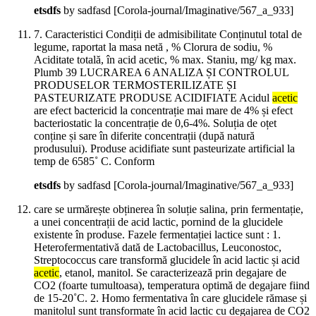
etsdfs
by sadfasd
[Corola-journal/Imaginative/567_a_933]
7. Caracteristici Condiții de admisibilitate Conținutul total de
legume, raportat la masa netă , % Clorura de sodiu, %
Aciditate totală, în acid acetic, % max. Staniu, mg/ kg max.
Plumb 39 LUCRAREA 6 ANALIZA ȘI CONTROLUL
PRODUSELOR TERMOSTERILIZATE ȘI
PASTEURIZATE PRODUSE ACIDIFIATE Acidul
acetic
are efect bactericid la concentrație mai mare de 4% și efect
bacteriostatic la concentrație de 0,6-4%. Soluția de oțet
conține și sare în diferite concentrații (după natură
produsului). Produse acidifiate sunt pasteurizate artificial la
temp de 6585˚ C. Conform
etsdfs
by sadfasd
[Corola-journal/Imaginative/567_a_933]
care se urmărește obținerea în soluție salina, prin fermentație,
a unei concentrații de acid lactic, pornind de la glucidele
existente în produse. Fazele fermentației lactice sunt : 1.
Heterofermentativă dată de Lactobacillus, Leuconostoc,
Streptococcus care transformă glucidele în acid lactic și acid
acetic
, etanol, manitol. Se caracterizează prin degajare de
CO2 (foarte tumultoasa), temperatura optimă de degajare fiind
de 15-20˚C. 2. Homo fermentativa în care glucidele rămase și
manitolul sunt transformate în acid lactic cu degajarea de CO2