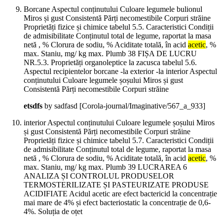
Borcane Aspectul conținutului Culoare legumele bulionul
Miros și gust Consistentă Părți necomestibile Corpuri străine
Proprietăți fizice și chimice tabelul 5.5. Caracteristici Condiții
de admisibilitate Conținutul total de legume, raportat la masa
netă , % Clorura de sodiu, % Aciditate totală, în acid
acetic
, %
max. Staniu, mg/ kg max. Plumb 38 FIȘA DE LUCRU
NR.5.3. Proprietăți organoleptice la zacusca tabelul 5.6.
Aspectul recipientelor borcane -la exterior -la interior Aspectul
conținutului Culoare legumele șoșului Miros și gust
Consistentă Părți necomestibile Corpuri străine
etsdfs
by sadfasd
[Corola-journal/Imaginative/567_a_933]
interior Aspectul conținutului Culoare legumele șoșului Miros
și gust Consistentă Părți necomestibile Corpuri străine
Proprietăți fizice și chimice tabelul 5.7. Caracteristici Condiții
de admisibilitate Conținutul total de legume, raportat la masa
netă , % Clorura de sodiu, % Aciditate totală, în acid
acetic
, %
max. Staniu, mg/ kg max. Plumb 39 LUCRAREA 6
ANALIZA ȘI CONTROLUL PRODUSELOR
TERMOSTERILIZATE ȘI PASTEURIZATE PRODUSE
ACIDIFIATE Acidul acetic are efect bactericid la concentrație
mai mare de 4% și efect bacteriostatic la concentrație de 0,6-
4%. Soluția de oțet