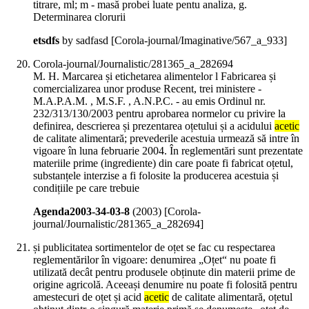
titrare, ml; m - masă probei luate pentu analiza, g.
Determinarea clorurii
etsdfs
by sadfasd
[Corola-journal/Imaginative/567_a_933]
Corola-journal/Journalistic/281365_a_282694
M. H. Marcarea și etichetarea alimentelor l Fabricarea și
comercializarea unor produse Recent, trei ministere -
M.A.P.A.M. , M.S.F. , A.N.P.C. - au emis Ordinul nr.
232/313/130/2003 pentru aprobarea normelor cu privire la
definirea, descrierea și prezentarea oțetului și a acidului
acetic
de calitate alimentară; prevederile acestuia urmează să intre în
vigoare în luna februarie 2004. În reglementări sunt prezentate
materiile prime (ingrediente) din care poate fi fabricat oțetul,
substanțele interzise a fi folosite la producerea acestuia și
condițiile pe care trebuie
Agenda2003-34-03-8
(
2003
)
[Corola-
journal/Journalistic/281365_a_282694]
și publicitatea sortimentelor de oțet se fac cu respectarea
reglementărilor în vigoare: denumirea „Oțet“ nu poate fi
utilizată decât pentru produsele obținute din materii prime de
origine agricolă. Aceeași denumire nu poate fi folosită pentru
amestecuri de oțet și acid
acetic
de calitate alimentară, oțetul