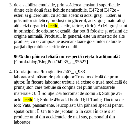
de a stabiliza emulsiile, prin scăderea tensiunii superficiale
dintre cele două faze lichide nemiscibile. E472 și E472e -
esteri ai glicerolului cu acidul acetic și acizi grași - Esteri ai
grăsimilor sintetice, produși din glicerol, acizi grași naturali și
alți acizi organici (
acetic
, lactic, tartric, citric). Acizii grași sunt
în principal de origine vegetală, dar pot fi folosite și grăsimi de
origine animală. Produsul, în general, este un amestec de alte
produse, cu o compoziție asemănătoare grăsimilor naturale
parțial digerabile esterificate cu alti
96% din pâinea feliată nu respectă rețeta tradițională!
[Corola-blog/BlogPost/94235_a_95527]
Corola-journal/Imaginative/567_a_933
laborator și măsuri de prim ajutor Trusa medicală de prim
ajutor. În fiecare laborator trebuie să existe o trusă medicală de
primajutor, care trebuie să conțină cel putin următoarele
materiale : 6  Soluție 2% bicromat de sodiu 2l; Soluție 2%
acid
acetic
2l; Soluție 4% acid boric 1l;  Tanin; Tinctura de
iod; Vata, pansamente, leucoplast; Un păhărel special pentru
spălat ochii;  Un tub de jecolan. o În cazul în care s-ar
produce unul din accidentele de mai sus, personalul din
laborator