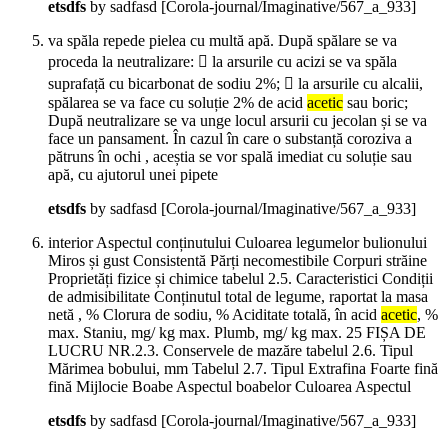
etsdfs
by sadfasd
[Corola-journal/Imaginative/567_a_933]
va spăla repede pielea cu multă apă. După spălare se va
proceda la neutralizare:  la arsurile cu acizi se va spăla
suprafață cu bicarbonat de sodiu 2%;  la arsurile cu alcalii,
spălarea se va face cu soluție 2% de acid
acetic
sau boric;
După neutralizare se va unge locul arsurii cu jecolan și se va
face un pansament. În cazul în care o substanță coroziva a
pătruns în ochi , aceștia se vor spală imediat cu soluție sau
apă, cu ajutorul unei pipete
etsdfs
by sadfasd
[Corola-journal/Imaginative/567_a_933]
interior Aspectul conținutului Culoarea legumelor bulionului
Miros și gust Consistentă Părți necomestibile Corpuri străine
Proprietăți fizice și chimice tabelul 2.5. Caracteristici Condiții
de admisibilitate Conținutul total de legume, raportat la masa
netă , % Clorura de sodiu, % Aciditate totală, în acid
acetic
, %
max. Staniu, mg/ kg max. Plumb, mg/ kg max. 25 FIȘA DE
LUCRU NR.2.3. Conservele de mazăre tabelul 2.6. Tipul
Mărimea bobului, mm Tabelul 2.7. Tipul Extrafina Foarte fină
fină Mijlocie Boabe Aspectul boabelor Culoarea Aspectul
etsdfs
by sadfasd
[Corola-journal/Imaginative/567_a_933]