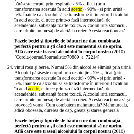
părăsește corpul prin respirație - 5% -, ficat (prin
transformarea acestuia în acid
acetic
) - 90% - și prin urină -
5%. Înainte ca alcoolul să se transforme în interiorul ficatului
în acid acetic, el trece printr-o fază intermediară, de
acetadehidă, substanță foarte toxică. Alcoolul irită stomacul,
care trimite un mesaj de alertă la creier. Acesta reacționează
Fazele beţiei şi tipurile de băuturi ne dau combinaţia
perfectă pentru a şti când este momentul să ne oprim.
Află care este traseul alcoolului în corpul nostru
(
2010
)
[Corola-journal/Journalistic/70889_a_72214]
vinul roșu și berea. Numai 5% din alcool se elimină prin urină
Alcoolul părăsește corpul prin respirație - 5% -, ficat (prin
transformarea acestuia în acid acetic) - 90% - și prin urină -
5%. Înainte ca alcoolul să se transforme în interiorul ficatului
în acid
acetic
, el trece printr-o fază intermediară, de
acetadehidă, substanță foarte toxică. Alcoolul irită stomacul,
care trimite un mesaj de alertă la creier. Acesta reacționează și
provoacă voma. Cum combatem mahmureala? Mahmureala,
adică oboseala, durerea de cap, greața și starea generală
Fazele beţiei şi tipurile de băuturi ne dau combinaţia
perfectă pentru a şti când este momentul să ne oprim.
Află care este traseul alcoolului în corpul nostru
(
2010
)