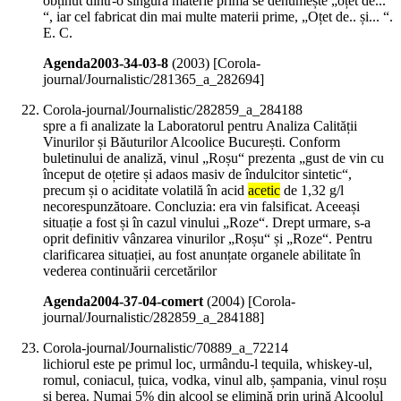
obținut dintr-o singură materie primă se denumește „oțet de...
“, iar cel fabricat din mai multe materii prime, „Oțet de.. și... “.
E. C.
Agenda2003-34-03-8
(
2003
)
[Corola-
journal/Journalistic/281365_a_282694]
Corola-journal/Journalistic/282859_a_284188
spre a fi analizate la Laboratorul pentru Analiza Calității
Vinurilor și Băuturilor Alcoolice București. Conform
buletinului de analiză, vinul „Roșu“ prezenta „gust de vin cu
început de oțetire și adaos masiv de îndulcitor sintetic“,
precum și o aciditate volatilă în acid
acetic
de 1,32 g/l
necorespunzătoare. Concluzia: era vin falsificat. Aceeași
situație a fost și în cazul vinului „Roze“. Drept urmare, s-a
oprit definitiv vânzarea vinurilor „Roșu“ și „Roze“. Pentru
clarificarea situației, au fost anunțate organele abilitate în
vederea continuării cercetărilor
Agenda2004-37-04-comert
(
2004
)
[Corola-
journal/Journalistic/282859_a_284188]
Corola-journal/Journalistic/70889_a_72214
lichiorul este pe primul loc, urmându-l tequila, whiskey-ul,
romul, coniacul, țuica, vodka, vinul alb, șampania, vinul roșu
și berea. Numai 5% din alcool se elimină prin urină Alcoolul