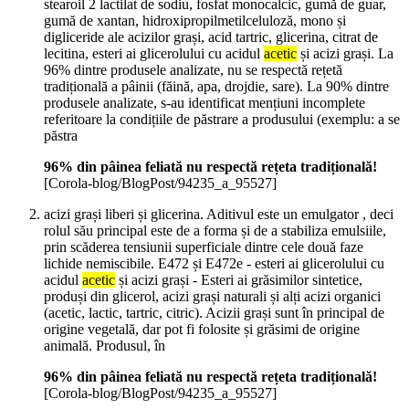
stearoil 2 lactilat de sodiu, fosfat monocalcic, gumă de guar,
gumă de xantan, hidroxipropilmetilceluloză, mono și
digliceride ale acizilor grași, acid tartric, glicerina, citrat de
lecitina, esteri ai glicerolului cu acidul
acetic
și acizi grași. La
96% dintre produsele analizate, nu se respectă rețetă
tradițională a pâinii (făină, apa, drojdie, sare). La 90% dintre
produsele analizate, s-au identificat mențiuni incomplete
referitoare la condițiile de păstrare a produsului (exemplu: a se
păstra
96% din pâinea feliată nu respectă rețeta tradițională!
[Corola-blog/BlogPost/94235_a_95527]
acizi grași liberi și glicerina. Aditivul este un emulgator , deci
rolul său principal este de a forma și de a stabiliza emulsiile,
prin scăderea tensiunii superficiale dintre cele două faze
lichide nemiscibile. E472 și E472e - esteri ai glicerolului cu
acidul
acetic
și acizi grași - Esteri ai grăsimilor sintetice,
produși din glicerol, acizi grași naturali și alți acizi organici
(acetic, lactic, tartric, citric). Acizii grași sunt în principal de
origine vegetală, dar pot fi folosite și grăsimi de origine
animală. Produsul, în
96% din pâinea feliată nu respectă rețeta tradițională!
[Corola-blog/BlogPost/94235_a_95527]