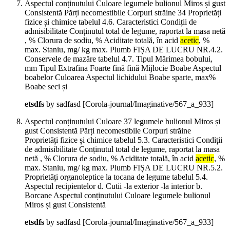
Aspectul conținutului Culoare legumele bulionul Miros și gust
Consistentă Părți necomestibile Corpuri străine 34 Proprietăți
fizice și chimice tabelul 4.6. Caracteristici Condiții de
admisibilitate Conținutul total de legume, raportat la masa netă
, % Clorura de sodiu, % Aciditate totală, în acid
acetic
, %
max. Staniu, mg/ kg max. Plumb FIȘA DE LUCRU NR.4.2.
Conservele de mazăre tabelul 4.7. Tipul Mărimea bobului,
mm Tipul Extrafina Foarte fină fină Mijlocie Boabe Aspectul
boabelor Culoarea Aspectul lichidului Boabe sparte, max%
Boabe seci și
etsdfs
by sadfasd
[Corola-journal/Imaginative/567_a_933]
Aspectul conținutului Culoare 37 legumele bulionul Miros și
gust Consistentă Părți necomestibile Corpuri străine
Proprietăți fizice și chimice tabelul 5.3. Caracteristici Condiții
de admisibilitate Conținutul total de legume, raportat la masa
netă , % Clorura de sodiu, % Aciditate totală, în acid
acetic
, %
max. Staniu, mg/ kg max. Plumb FIȘA DE LUCRU NR.5.2.
Proprietăți organoleptice la tocana de legume tabelul 5.4.
Aspectul recipientelor d. Cutii -la exterior -la interior b.
Borcane Aspectul conținutului Culoare legumele bulionul
Miros și gust Consistentă
etsdfs
by sadfasd
[Corola-journal/Imaginative/567_a_933]