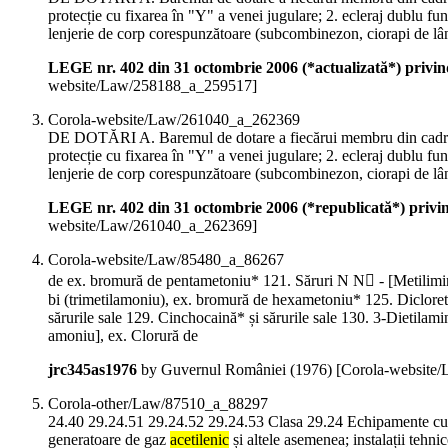
protecție cu fixarea în "Y" a venei jugulare; 2. ecleraj dublu fu
lenjerie de corp corespunzătoare (subcombinezon, ciorapi de lână
LEGE nr. 402 din 31 octombrie 2006 (*actualizată*) privind
website/Law/258188_a_259517]
Corola-website/Law/261040_a_262369
DE DOTĂRI A. Baremul de dotare a fiecărui membru din cadrul ce
protecție cu fixarea în "Y" a venei jugulare; 2. ecleraj dublu fu
lenjerie de corp corespunzătoare (subcombinezon, ciorapi de lână
LEGE nr. 402 din 31 octombrie 2006 (*republicată*) privind
website/Law/261040_a_262369]
Corola-website/Law/85480_a_86267
de ex. bromură de pentametoniu* 121. Săruri N N - [Metilimin
bi (trimetilamoniu), ex. bromură de hexametoniu* 125. Dicloretan
sărurile sale 129. Cinchocaină* și sărurile sale 130. 3-Dietilamin
amoniu], ex. Clorură de
jrc345as1976
by Guvernul României (
1976
)
[Corola-website
Corola-other/Law/87510_a_88297
24.40 29.24.51 29.24.52 29.24.53 Clasa 29.24 Echipamente cu alt
generatoare de gaz
acetilenic
și altele asemenea; instalații tehnic