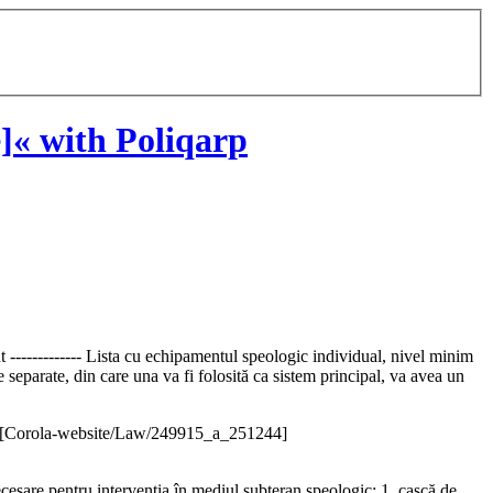
]« with Poliqarp
nt ------------- Lista cu echipamentul speologic individual, nivel minim
 separate, din care una va fi folosită ca sistem principal, va avea un
[Corola-website/Law/249915_a_251244]
sare pentru intervenția în mediul subteran speologic: 1. cască de