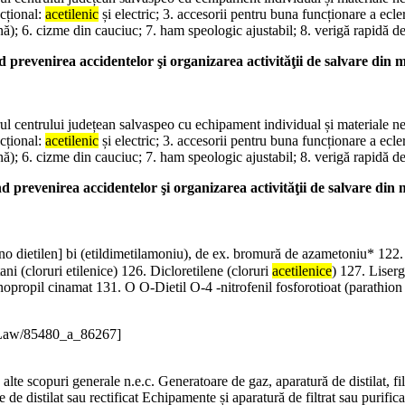
ncțional:
acetilenic
și electric; 3. accesorii pentru buna funcționare a ecle
); 6. cizme din cauciuc; 7. ham speologic ajustabil; 8. verigă rapidă d
 prevenirea accidentelor şi organizarea activităţii de salvare din
ntrului județean salvaspeo cu echipament individual și materiale nece
ncțional:
acetilenic
și electric; 3. accesorii pentru buna funcționare a ecle
); 6. cizme din cauciuc; 7. ham speologic ajustabil; 8. verigă rapidă d
 prevenirea accidentelor şi organizarea activităţii de salvare din
o dietilen] bi (etildimetilamoniu), de ex. bromură de azametoniu* 12
i (cloruri etilenice) 126. Dicloretilene (cloruri
acetilenice
) 127. Liserg
opropil cinamat 131. O O-Dietil O-4 -nitrofenil fosforotioat (parathion - 
/Law/85480_a_86267]
e scopuri generale n.e.c. Generatoare de gaz, aparatură de distilat, fil
e de distilat sau rectificat Echipamente și aparatură de filtrat sau purifica