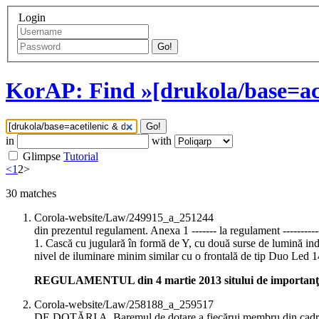
Login
Go!
KorAP: Find »[drukola/base=ace
Go!
in
with
Glimpse
Tutorial
<
1
2
>
30
matches
Corola-website/Law/249915_a_251244
din prezentul regulament. Anexa 1 ------- la regulament ----------
1. Cască cu jugulară în formă de Y, cu două surse de lumină inde
nivel de iluminare minim similar cu o frontală de tip Duo Led 14
REGULAMENTUL din 4 martie 2013 sitului de importanţ
Corola-website/Law/258188_a_259517
DE DOTĂRI A. Baremul de dotare a fiecărui membru din cadrul ce