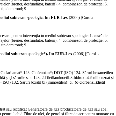
rajelor (brener, desfundător, baterii); 4. combinezon de protecție; 5.
e tip demirond; 9
 mediul subteran speologic. In: EUR-Lex
(
2006
)
[Corola-
sare pentru intervenția în mediul subteran speologic: 1. cască de
rajelor (brener, desfundător, baterii); 4. combinezon de protecție; 5.
e tip demirond; 9
 mediul subteran speologic*). In: EUR-Lex
(
2006
)
[Corola-
2. Ciclarbamat* 123. Clofenotan*; DDT (ISO) 124. Săruri hexametilen
idă și și sărurile sale 128. 2-Dietilaminoetil-3-hidroxi-4-fenilbenzoat și
ISO) 132. Săruri [oxalil bi (iminoetilen)] bi [(o-clorbenzil)dietil
trat sau rectificat Generatoare de gaz producătoare de gaz sau apă;
t pentru lichid Filtre de ulei, de pertol și filtre de aer pentru motoare cu