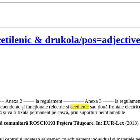
tilenic & drukola/pos=adjective
--- Anexa 2 ------- la regulament ------------- Anexa 3 ------- la regulame
pendente și funcționale (electric și
acetilenic
sau două frontale electrice
 și va fi fixată permanent pe cască, prin suporturi neinflamabile
ă comunitară ROSCI0193 Peştera Tăuşoare. In: EUR-Lex
(
2013
)
ntrului județean salvaspeo cu echipament individual și materiale nece