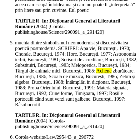
aceea care scapă întotdeauna și care nu poate fi „interpretată”
prin litere sau prin cuvinte. Eul poetic
TARTLER. In: Dicționarul General al Literaturii
Române
(
2004
)
[Corola-
publishinghouse/Science/290091_a_291420]
muchia dintre simbolismul neomodernist și discursivitatea
poetică postmodernă. SCRIERI: Apa vie, București, 1970;
Chorale, București, 1974; Hore, București, 1977; Astronomia
ierbii, București, 1981; Scrisori de acreditare, București, 1982;
Substituiri, București, 1983; Melopoetica, București, 1984;
Târgul de animale mici, București, 1985;
Achene
zburătoare,
București, 1986; Școala de muzică, București, 1986; Zebra și
algebra, București, 1988; Întâmplări în dicționar, București,
1988; Proba Orientului, București, 1991; Materia signata,
București, 1992; Cuneiforme, Timișoara, 1997; Roșiile
portocalii când sunt verzi sunt galbene, București, 1997;
Râsul ocrotit
TARTLER. In: Dicționarul General al Literaturii
Române
(
2004
)
[Corola-
publishinghouse/Science/290091_a_291420]
Corola-website/Law/295443_a_296772