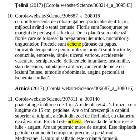
Țelină
(
2017
)
[Corola-website/Science/308214_a_309543]
Corola-website/Science/306687_a_308016
cu o inflorescență de culoare galben-portocalie de 4-6 cm,
mijlocul având o tentă cenușie. Florile sunt înconjurate pe
margini de peri aspri și lucioși. De la plantă se recoltează
florile care se folosesc la prepararea uleiurilor, tincturilor și
unguentelor. Fructele sunt
achene
păroase cu papus.
Indicațiile terapeutice pentru utilizare arnicăi sunt fracturile,
contuziile, entorsele, rănile, ulcerul varicos, accidentele
vasculare, semiparezele, deficiențele imunitare, insomniile,
stări de teamă, palpitațiile cardiace, cancerul de piele cu
leziuni întinse, tumorile abdominale, angina pectorală și
ischemia cardiacă.
Arnică
(
2017
)
[Corola-website/Science/306687_a_308016]
Corola-website/Science/307811_a_309140
poate atinge înălțimea de 1 m. Are de obicei 4 - 5 frunze, cu o
lungime de 15 cm, pețiolate. Are o inflorescență la capătul
superior al tulpinii, alcătuit din zeci de flori mici, cu diametru
de câțiva mm. Fructul este
achenă
. Perioada de înflorire este
iulie - august. Are un puternic miros de usturoi. Este răspândit
pe totul continentul european, precum și pe țărmul
Mediteranei. Usturoiul sălbatic este o plantă furajeră.