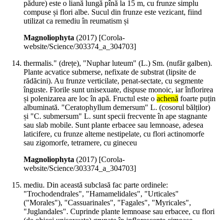
pădure) este o liană lungă pînă la 15 m, cu frunze simplu
compuse și flori albe. Sucul din frunze este vezicant, fiind
utilizat ca remediu în reumatism și
Magnoliophyta
(
2017
)
[Corola-
website/Science/303374_a_304703]
thermalis." (drețe), "Nuphar luteum" (L.) Sm. (nufăr galben).
Plante acvatice submerse, nefixate de substrat (lipsite de
rădăcini). Au frunze verticilate, penat-sectate, cu segmente
înguste. Florile sunt unisexuate, dispuse monoic, iar înflorirea
și polenizarea are loc în apă. Fructul este o
achenă
foarte puțin
albuminată. "Ceratophyllum demersum" L. (cosorul bălților)
și "C. submersum" L. sunt specii frecvente în ape stagnante
sau slab mobile. Sunt plante erbacee sau lemnoase, adesea
laticifere, cu frunze alteme nestipelate, cu flori actinomorfe
sau zigomorfe, tetramere, cu gineceu
Magnoliophyta
(
2017
)
[Corola-
website/Science/303374_a_304703]
mediu. Din această subclasă fac parte ordinele:
"Trochodendrales", "Hamamelidales", "Urticales"
("Morales"), "Cassuarinales", "Fagales", "Myricales",
"Juglandales". Cuprinde plante lemnoase sau erbacee, cu flori