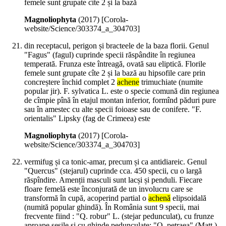
femele sunt grupate cîte 2 și la bază
Magnoliophyta
(
2017
)
[Corola-
website/Science/303374_a_304703]
din receptacul, perigon și bracteele de la baza florii. Genul
"Fagus" (fagul) cuprinde specii răspândite în regiunea
temperată. Frunza este întreagă, ovată sau eliptică. Florile
femele sunt grupate cîte 2 și la bază au hipsofile care prin
concreștere închid complet 2
achene
trimuchiate (numite
popular jir). F. sylvatica L. este o specie comună din regiunea
de cîmpie pînă în etajul montan inferior, formînd păduri pure
sau în amestec cu alte specii foioase sau de conifere. "F.
orientalis" Lipsky (fag de Crimeea) este
Magnoliophyta
(
2017
)
[Corola-
website/Science/303374_a_304703]
vermifug și ca tonic-amar, precum și ca antidiareic. Genul
"Quercus" (stejarul) cuprinde cca. 450 specii, cu o largă
răspîndire. Amenții masculi sunt lacși și penduli. Fiecare
floare femelă este înconjurată de un involucru care se
transformă în cupă, acoperind partial o
achenă
elipsoidală
(numită popular ghindă). În România sunt 9 specii, mai
frecvente fiind : "Q. robur" L. (stejar pedunculat), cu frunze
aproape sesile și cu ghinde pedunculate; "Q. petraea" (Matt.)