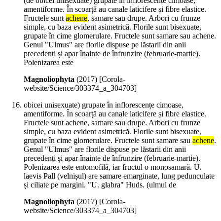
(de obicei unisexuate) grupate în inflorescențe cimoase,
amentiforme. În scoarță au canale laticifere și fibre elastice.
Fructele sunt
achene
, samare sau drupe. Arbori cu frunze
simple, cu baza evident asimetrică. Florile sunt bisexuate,
grupate în cime glomerulare. Fructele sunt samare sau achene.
Genul "Ulmus" are florile dispuse pe lăstarii din anii
precedenți și apar înainte de înfrunzire (februarie-martie).
Polenizarea este
Magnoliophyta
(
2017
)
[Corola-
website/Science/303374_a_304703]
obicei unisexuate) grupate în inflorescențe cimoase,
amentiforme. În scoarță au canale laticifere și fibre elastice.
Fructele sunt achene, samare sau drupe. Arbori cu frunze
simple, cu baza evident asimetrică. Florile sunt bisexuate,
grupate în cime glomerulare. Fructele sunt samare sau
achene
.
Genul "Ulmus" are florile dispuse pe lăstarii din anii
precedenți și apar înainte de înfrunzire (februarie-martie).
Polenizarea este entomofilă, iar fructul o monosamară. U.
laevis Pall (velnișul) are samare emarginate, lung pedunculate
și ciliate pe margini. "U. glabra" Huds. (ulmul de
Magnoliophyta
(
2017
)
[Corola-
website/Science/303374_a_304703]