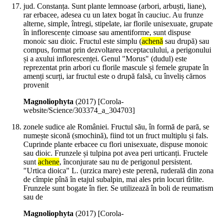
jud. Constanța. Sunt plante lemnoase (arbori, arbuști, liane),
rar erbacee, adesea cu un latex bogat în cauciuc. Au frunze
alterne, simple, întregi, stipelate, iar florile unisexuate, grupate
în inflorescențe cimoase sau amentiforme, sunt dispuse
monoic sau dioic. Fructul este simplu (
achenă
sau drupă) sau
compus, format prin dezvoltarea receptaculului, a perigonului
și a axului inflorescenței. Genul "Morus" (dudul) este
reprezentat prin arbori cu florile mascule și femele grupate în
amenți scurți, iar fructul este o drupă falsă, cu înveliș cărnos
provenit
Magnoliophyta
(
2017
)
[Corola-
website/Science/303374_a_304703]
zonele sudice ale României. Fructul său, în formă de pară, se
numește siconă (smochină), fiind tot un fruct multiplu și fals.
Cuprinde plante erbacee cu flori unisexuate, dispuse monoic
sau dioic. Frunzele și tulpina pot avea peri urticanți. Fructele
sunt
achene
, înconjurate sau nu de perigonul persistent.
"Urtica dioica" L. (urzica mare) este perenă, ruderală din zona
de cîmpie pînă în etajul subalpin, mai ales prin locuri tîrlite.
Frunzele sunt bogate în fier. Se utilizează în boli de reumatism
sau de
Magnoliophyta
(
2017
)
[Corola-