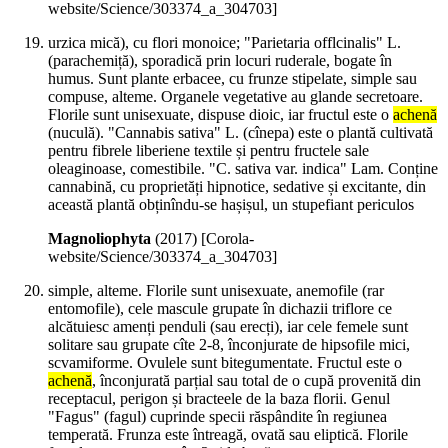
website/Science/303374_a_304703]
urzica mică), cu flori monoice; "Parietaria offlcinalis" L.
(parachemiță), sporadică prin locuri ruderale, bogate în
humus. Sunt plante erbacee, cu frunze stipelate, simple sau
compuse, alteme. Organele vegetative au glande secretoare.
Florile sunt unisexuate, dispuse dioic, iar fructul este o
achenă
(nuculă). "Cannabis sativa" L. (cînepa) este o plantă cultivată
pentru fibrele liberiene textile și pentru fructele sale
oleaginoase, comestibile. "C. sativa var. indica" Lam. Conține
cannabină, cu proprietăți hipnotice, sedative și excitante, din
această plantă obținîndu-se hașișul, un stupefiant periculos
Magnoliophyta
(
2017
)
[Corola-
website/Science/303374_a_304703]
simple, alteme. Florile sunt unisexuate, anemofile (rar
entomofile), cele mascule grupate în dichazii triflore ce
alcătuiesc amenți penduli (sau erecți), iar cele femele sunt
solitare sau grupate cîte 2-8, înconjurate de hipsofile mici,
scvamiforme. Ovulele sunt bitegumentate. Fructul este o
achenă
, înconjurată parțial sau total de o cupă provenită din
receptacul, perigon și bracteele de la baza florii. Genul
"Fagus" (fagul) cuprinde specii răspândite în regiunea
temperată. Frunza este întreagă, ovată sau eliptică. Florile