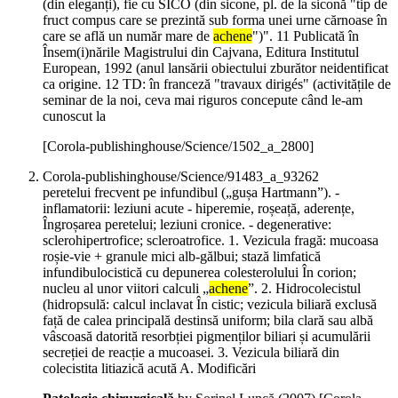
(din eleganți), fie cu SICO (din sicone, pl. de la siconă "tip de
fruct compus care se prezintă sub forma unei urne cărnoase în
care se află un număr mare de
achene
")". 11 Publicată în
Însem(i)nările Magistrului din Cajvana, Editura Institutul
European, 1992 (anul lansării obiectului zburător neidentificat
ca origine. 12 TD: în franceză "travaux dirigés" (activitățile de
seminar de la noi, ceva mai riguros concepute când le-am
cunoscut la
[Corola-publishinghouse/Science/1502_a_2800]
Corola-publishinghouse/Science/91483_a_93262
peretelui frecvent pe infundibul („gușa Hartmann”). -
inflamatorii: leziuni acute - hiperemie, roșeață, aderențe,
Îngroșarea peretelui; leziuni cronice. - degenerative:
sclerohipertrofice; scleroatrofice. 1. Vezicula fragă: mucoasa
roșie-vie + granule mici alb-gălbui; stază limfatică
infundibulocistică cu depunerea colesterolului În corion;
nucleu al unor viitori calculi „
achene
”. 2. Hidrocolecistul
(hidropsulă: calcul inclavat În cistic; vezicula biliară exclusă
față de calea principală destinsă uniform; bila clară sau albă
vâscoasă datorită resorbției pigmenților biliari și acumulării
secreției de reacție a mucoasei. 3. Vezicula biliară din
colecistita litiazică acută A. Modificări