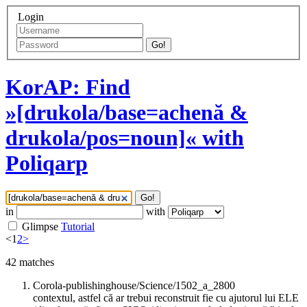
Login
Go!
KorAP: Find
»[drukola/base=achenă &
drukola/pos=noun]« with
Poliqarp
Go!
in
with
Glimpse
Tutorial
<
1
2
>
42
matches
Corola-publishinghouse/Science/1502_a_2800
contextul, astfel că ar trebui reconstruit fie cu ajutorul lui ELE