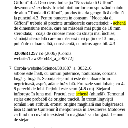
Giffoni" 4.2. Descriere: Indicația "Nocciola di Giffoni"
desemnează exclusiv fructul biotipurilor corespunzând soiului
de alun "Tonda di Giffoni", produs în aria geografică definită
la punctul 4.3. Pentru punerea în consum, "Nocciola di
Giffoni" trebuie să prezinte următoarele caracteristici: -
achenă
de dimensiune medie, care nu măsoară mai puțin de 18 mm,
sferoidală; - coajă de culoare maro cu striații mai închise; -
sămânță sferoidală care nu măsoară mai puțin de 13 mm; -
pulpă de culoare albă, consistentă, cu miros agreabil. 4.3
32006R1257-ro
(
2006
)
[Corola-
website/Law/295443_a_296772]
Corola-website/Science/301887_a_303216
arbore este înalt, cu ramuri puternice, noduroase, coroană
largă și bogată. Scoarța stejarului este de culoare brun-
negricioasă, aspră, adânc brăzdată. Frunzele sunt lobate, cu 4-
8 perechi de lobi. Pețiolul este scurt (4-8 cm). Stejarul
înflorește în luna mai. Fructul este
achenă
(ghindă). Termenul
stejar este probabil de origine tracică. În trecut lingviștii
români i-au atribuit, eronat, origine maghiară sau bulgărească,
însă Dimitrie Cantemir îl menționează în Descrierea Moldovei
ca fiind un cuvânt inexistent în maghiară sau bulgară. Lemnul
de stejar