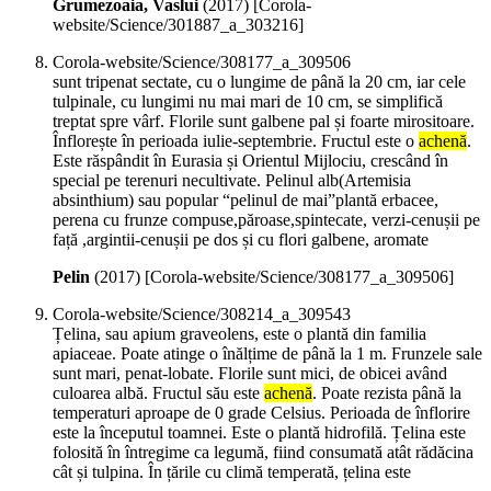
Grumezoaia, Vaslui
(
2017
)
[Corola-
website/Science/301887_a_303216]
Corola-website/Science/308177_a_309506
sunt tripenat sectate, cu o lungime de până la 20 cm, iar cele
tulpinale, cu lungimi nu mai mari de 10 cm, se simplifică
treptat spre vârf. Florile sunt galbene pal și foarte mirositoare.
Înflorește în perioada iulie-septembrie. Fructul este o
achenă
.
Este răspândit în Eurasia și Orientul Mijlociu, crescând în
special pe terenuri necultivate. Pelinul alb(Artemisia
absinthium) sau popular “pelinul de mai”plantă erbacee,
perena cu frunze compuse,păroase,spintecate, verzi-cenușii pe
față ,argintii-cenușii pe dos și cu flori galbene, aromate
Pelin
(
2017
)
[Corola-website/Science/308177_a_309506]
Corola-website/Science/308214_a_309543
Țelina, sau apium graveolens, este o plantă din familia
apiaceae. Poate atinge o înălțime de până la 1 m. Frunzele sale
sunt mari, penat-lobate. Florile sunt mici, de obicei având
culoarea albă. Fructul său este
achenă
. Poate rezista până la
temperaturi aproape de 0 grade Celsius. Perioada de înflorire
este la începutul toamnei. Este o plantă hidrofilă. Țelina este
folosită în întregime ca legumă, fiind consumată atât rădăcina
cât și tulpina. În țările cu climă temperată, țelina este