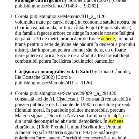
Patologie chirurgicală
by Sorinel Luncă (
2007
)
[Corola-
publishinghouse/Science/91483_a_93262]
Corola-publishinghouse/Memoirs/411_a_1126
volumului mare pe care-l ocupă în economia satului nostru, ba
chiar în cea națională, ar fi mai întâi Fagul ( Fagus silvatica),
din familia fagacee arbore ce atinge în zonele noastre înălțimi
de până la 30 de metri, producător de fructe
achene
, jir, bună
hrană pentru o serie de jivine ale pădurii în deosebi a porcului
mistreț, dar important pentru lemnul său dens, cu o foarte
mare putere calorică. Secole de-a rândul a fost folosit drept
combustibil pentru încălzirea locuințelor oamenilor
Cârţişoara: monografie/ vol. I: Satul
by Traian Cânduleţ,
Ilie Costache (
2002
)
[Corola-
publishinghouse/Memoirs/411_a_1126]
Corola-publishinghouse/Science/290091_a_291420
constatată aici de Al. Cistelecan). O constantă remarcabilă a
poeziei publicate de T. înainte de 1990 o constituie prezența
filonului moral, în parabole politice memorabile, precum
Materia signata, Didactica Nova sau Lumina sub talpă, cea
din urmă deconspirând absurdul demolărilor. În
Achene
zburătoare (1986; Premiul Uniunii Scriitorilor, Premiul
Academiei) și în Materia signata (1992) se adâncește
polaritatea între „materia” scrisă și cea nescrisă, a realului,