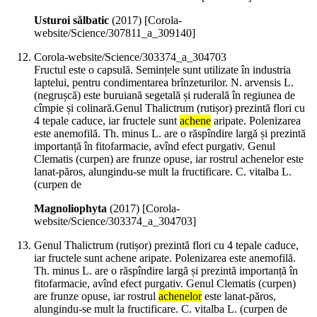
Usturoi sălbatic
(
2017
)
[Corola-
website/Science/307811_a_309140]
Corola-website/Science/303374_a_304703
Fructul este o capsulă. Semințele sunt utilizate în industria
laptelui, pentru condimentarea brînzeturilor. N. arvensis L.
(negrușcă) este buruiană segetală și ruderală în regiunea de
cîmpie și colinară.Genul Thalictrum (rutișor) prezintă flori cu
4 tepale caduce, iar fructele sunt
achene
aripate. Polenizarea
este anemofilă. Th. minus L. are o răspîndire largă și prezintă
importanță în fitofarmacie, avînd efect purgativ. Genul
Clematis (curpen) are frunze opuse, iar rostrul achenelor este
lanat-păros, alungindu-se mult la fructificare. C. vitalba L.
(curpen de
Magnoliophyta
(
2017
)
[Corola-
website/Science/303374_a_304703]
Genul Thalictrum (rutișor) prezintă flori cu 4 tepale caduce,
iar fructele sunt achene aripate. Polenizarea este anemofilă.
Th. minus L. are o răspîndire largă și prezintă importanță în
fitofarmacie, avînd efect purgativ. Genul Clematis (curpen)
are frunze opuse, iar rostrul
achenelor
este lanat-păros,
alungindu-se mult la fructificare. C. vitalba L. (curpen de