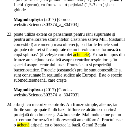
Liebl. (gorun), cu frunza scurt pețiolată (1,5-3 cm.) și cu
ghinde
Magnoliophyta
(
2017
)
[Corola-
website/Science/303374_a_304703]
poate utiliza extem ca pansament pentru răni supurante și
pentru ameliorarea stomatitelor. Castanea sativa Mill. (castanul
comestibil) are amenți masculi erecți, iar florile femele sunt
grupate cîte trei și înconjurate de un involucru ce formează o
cupă spinoasă (învelește complet
achenele
). Extractul apos din
frunze are acțiune sedativă asupra centrilor respiratori și în
special asupra centrului tusei. Frunzele au și proprietăți
bacteriostatice. Fructele (castanele) prajite sunt comestibile și
sunt consumate în regiunile sudice ale Europei. Este o specie
submediteraneană, care crește
Magnoliophyta
(
2017
)
[Corola-
website/Science/303374_a_304703]
arbuști cu micorize ectotrofe. Au frunze simple, alteme, iar
florile sunt grupate în dichazii triflore ce alcătuiesc o cimă
protejată de o bractee și 2-4 bracteole. Mai multe cime pe un
ax comun formează o inflorescență amentiformă. Fructul este
o
achenă
aripată, cu o braetee la bază. Genul Betula