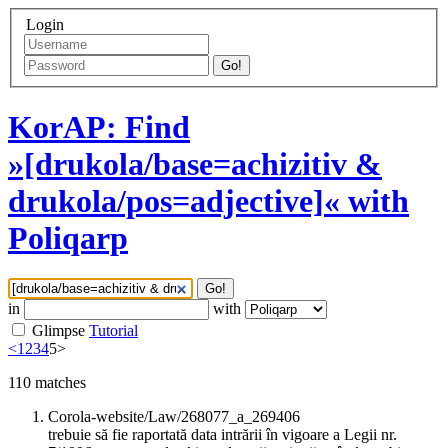
Login
Go!
KorAP: Find
»[drukola/base=achizitiv &
drukola/pos=adjective]« with
Poliqarp
Go!
in
with
Glimpse
Tutorial
<
1
2
3
4
5
>
110
matches
Corola-website/Law/268077_a_269406
trebuie să fie raportată data intrării în vigoare a Legii nr.