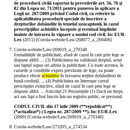
de procedură civilă raportat la prevederile art. 56, 76 şi
82 din Legea nr. 71/2011 pentru punerea în aplicare a
Legii nr. 287/2009 privind Codul civil, cu referire la
aplicabilitatea procedurii speciale de înscriere a
drepturilor dobândite în temeiul uzucapiunii, în cazul
prescripţiilor achizitive începute şi eventual împlinite
înainte de intrarea în vigoare a noului cod civil. In: EUR-
Lex
(
2015
)
[Corola-website/Law/268077_a_269406]
Corola-website/Law/269019_a_270348
formalitățile de publicitate, afară de cazul în care prin lege se
dispune altfel. ... (3) Publicitatea nu validează dreptul, actul
sau faptul supus ori admis la publicitate. Cu toate acestea, în
cazurile și condițiile expres prevăzute de lege, ea poate
produce efecte
achizitive
în favoarea terților dobânditori de
bună-credință. ... (4) Publicitatea nu întrerupe cursul
prescripției extinctive, afară de cazul în care prin lege se
dispune altfel. ... Articolul 21 Prezumțiile (1) Dacă un drept,
act sau fapt a fost înscris într-un registru public, se prezumă
CODUL CIVIL din 17 iulie 2009 (**republicat**)
(*actualizat*) ( Legea nr. 287/2009 **). In: EUR-Lex
(
2009
)
[Corola-website/Law/269019_a_270348]
Corola-website/Law/273205_a_274534