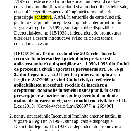
7/1996 nu este acela al introducerii acțiunii având ca obiect
constatarea împlinirii uzucapiunii și a producerii efectelor sale,
ci cel al începerii, respectiv al împlinirii termenului de
prescripție
achizitivă
. Astfel, în teritoriile de carte funciară,
pentru uzucapiunile începute și împlinite anterior intrării în
vigoare a Legii nr. 7/1996 , sunt aplicabile dispozițiile
Decretului-lege nr. 115/1938 , independent de promovarea
ulterioară a cererii introductive având ca obiect tocmai
constatarea acestui
DECIZIE nr. 19 din 5 octombrie 2015 referitoare la
recursul în interesul legii privind interpretarea şi
aplicarea unitară a dispoziţiilor art. 1.050-1.053 din Codul
de procedură civilă raportat la prevederile art. 56, 76 şi
82 din Legea nr. 71/2011 pentru punerea în aplicare a
Legii nr. 287/2009 privind Codul civil, cu referire la
aplicabilitatea procedurii speciale de înscriere a
drepturilor dobândite în temeiul uzucapiunii, în cazul
prescripţiilor achizitive începute şi eventual împlinite
înainte de intrarea în vigoare a noului cod civil. In: EUR-
Lex
(
2015
)
[Corola-website/Law/268077_a_269406]
pentru uzucapiunile începute și împlinite anterior intrării în
vigoare a Legii nr. 7/1996 , sunt aplicabile dispozițiile
Decretului-lege nr. 115/1938 , independent de promovarea