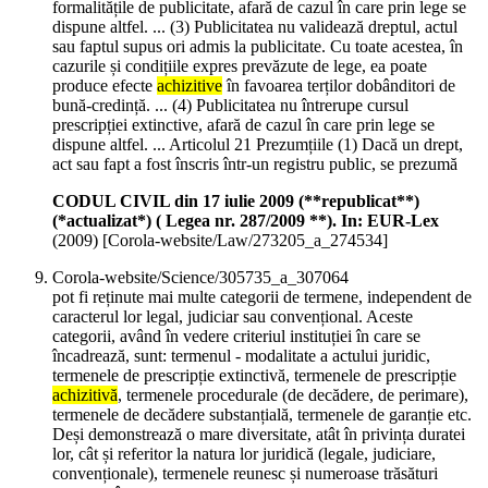
formalitățile de publicitate, afară de cazul în care prin lege se
dispune altfel. ... (3) Publicitatea nu validează dreptul, actul
sau faptul supus ori admis la publicitate. Cu toate acestea, în
cazurile și condițiile expres prevăzute de lege, ea poate
produce efecte
achizitive
în favoarea terților dobânditori de
bună-credință. ... (4) Publicitatea nu întrerupe cursul
prescripției extinctive, afară de cazul în care prin lege se
dispune altfel. ... Articolul 21 Prezumțiile (1) Dacă un drept,
act sau fapt a fost înscris într-un registru public, se prezumă
CODUL CIVIL din 17 iulie 2009 (**republicat**)
(*actualizat*) ( Legea nr. 287/2009 **). In: EUR-Lex
(
2009
)
[Corola-website/Law/273205_a_274534]
Corola-website/Science/305735_a_307064
pot fi reținute mai multe categorii de termene, independent de
caracterul lor legal, judiciar sau convențional. Aceste
categorii, având în vedere criteriul instituției în care se
încadrează, sunt: termenul - modalitate a actului juridic,
termenele de prescripție extinctivă, termenele de prescripție
achizitivă
, termenele procedurale (de decădere, de perimare),
termenele de decădere substanțială, termenele de garanție etc.
Deși demonstrează o mare diversitate, atât în privința duratei
lor, cât și referitor la natura lor juridică (legale, judiciare,
convenționale), termenele reunesc și numeroase trăsături