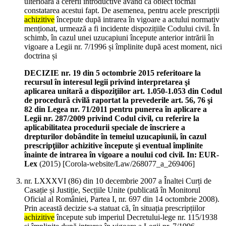
ulterioară a cererii introductive având ca obiect tocmai
constatarea acestui fapt. De asemenea, pentru acele prescripții
achizitive
începute după intrarea în vigoare a actului normativ
menționat, urmează a fi incidente dispozițiile Codului civil. În
schimb, în cazul unei uzucapiuni începute anterior intrării în
vigoare a Legii nr. 7/1996 și împlinite după acest moment, nici
doctrina și
DECIZIE nr. 19 din 5 octombrie 2015 referitoare la
recursul în interesul legii privind interpretarea şi
aplicarea unitară a dispoziţiilor art. 1.050-1.053 din Codul
de procedură civilă raportat la prevederile art. 56, 76 şi
82 din Legea nr. 71/2011 pentru punerea în aplicare a
Legii nr. 287/2009 privind Codul civil, cu referire la
aplicabilitatea procedurii speciale de înscriere a
drepturilor dobândite în temeiul uzucapiunii, în cazul
prescripţiilor achizitive începute şi eventual împlinite
înainte de intrarea în vigoare a noului cod civil. In: EUR-
Lex
(
2015
)
[Corola-website/Law/268077_a_269406]
nr. LXXXVI (86) din 10 decembrie 2007 a Înaltei Curți de
Casație și Justiție, Secțiile Unite (publicată în Monitorul
Oficial al României, Partea I, nr. 697 din 14 octombrie 2008).
Prin această decizie s-a statuat că, în situația prescripțiilor
achizitive
începute sub imperiul Decretului-lege nr. 115/1938