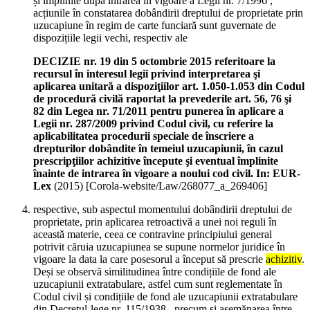
și împlinite după intrarea în vigoare a Legii nr. 7/1996 ,
acțiunile în constatarea dobândirii dreptului de proprietate prin
uzucapiune în regim de carte funciară sunt guvernate de
dispozițiile legii vechi, respectiv ale
DECIZIE nr. 19 din 5 octombrie 2015 referitoare la
recursul în interesul legii privind interpretarea şi
aplicarea unitară a dispoziţiilor art. 1.050-1.053 din Codul
de procedură civilă raportat la prevederile art. 56, 76 şi
82 din Legea nr. 71/2011 pentru punerea în aplicare a
Legii nr. 287/2009 privind Codul civil, cu referire la
aplicabilitatea procedurii speciale de înscriere a
drepturilor dobândite în temeiul uzucapiunii, în cazul
prescripţiilor achizitive începute şi eventual împlinite
înainte de intrarea în vigoare a noului cod civil. In: EUR-
Lex
(
2015
)
[Corola-website/Law/268077_a_269406]
respective, sub aspectul momentului dobândirii dreptului de
proprietate, prin aplicarea retroactivă a unei noi reguli în
această materie, ceea ce contravine principiului general
potrivit căruia uzucapiunea se supune normelor juridice în
vigoare la data la care posesorul a început să prescrie
achizitiv
.
Deși se observă similitudinea între condițiile de fond ale
uzucapiunii extratabulare, astfel cum sunt reglementate în
Codul civil și condițiile de fond ale uzucapiunii extratabulare
din Decretul-lege nr. 115/1938 , precum și asemănarea între