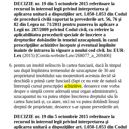
DECIZIE nr. 19 din 5 octombrie 2015 referitoare la
recursul în interesul legii privind interpretarea şi
aplicarea unitară a dispoziţiilor art. 1.050-1.053 din Codul
de procedură civilă raportat la prevederile art. 56, 76 şi
82 din Legea nr. 71/2011 pentru punerea în aplicare a
Legii nr. 287/2009 privind Codul civil, cu referire la
aplicabilitatea procedurii speciale de înscriere a
drepturilor dobândite în temeiul uzucapiunii, în cazul
prescripţiilor achizitive începute şi eventual împlinite
înainte de intrarea în vigoare a noului cod civil. In: EUR-
Lex
(
2015
)
[Corola-website/Law/268077_a_269406]
pentru un imobil neînscris în cartea funciară, dacă în timpul
sau după împlinirea termenului de uzucapiune de 30 ani
proprietarul imobilului sau moștenitorii acestuia decid să
deschidă o primă carte funciară (fapt ce nu este de natură să
întrerupă cursul prescripției
achizitive
, deoarece este vorba
despre o simplă cerere adresată unui organ administrativ),
uzucapantul nu va putea obține înscrierea dreptului său în
cartea funciară și, ca atare, nici nu va putea dobândi însuși
dreptul de proprietate, deoarece s-ar opune prevederile art.
DECIZIE nr. 19 din 5 octombrie 2015 referitoare la
recursul în interesul legii privind interpretarea şi
aplicarea unitară a dispoziţiilor art. 1.050-1.053 din Codul