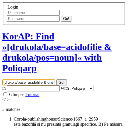
Login
Go!
KorAP: Find
»[drukola/base=acidofilie &
drukola/pos=noun]« with
Poliqarp
Go!
in
with
Glimpse
Tutorial
<
1
>
3
matches
Corola-publishinghouse/Science/1667_a_2959
este bazofilă și nu prezintă granulații specifice. B) Pe măsura