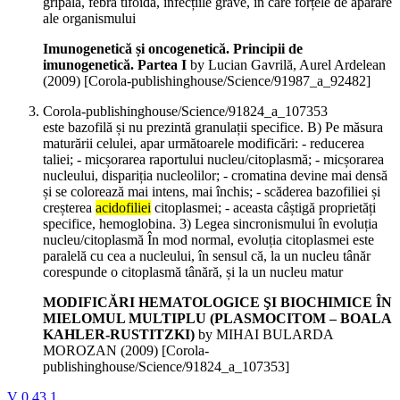
gripală, febra tifoidă, infecțiile grave, în care forțele de apărare
ale organismului
Imunogenetică și oncogenetică. Principii de
imunogenetică. Partea I
by Lucian Gavrilă, Aurel Ardelean
(
2009
)
[Corola-publishinghouse/Science/91987_a_92482]
Corola-publishinghouse/Science/91824_a_107353
este bazofilă și nu prezintă granulații specifice. B) Pe măsura
maturării celulei, apar următoarele modificări: - reducerea
taliei; - micșorarea raportului nucleu/citoplasmă; - micșorarea
nucleului, dispariția nucleolilor; - cromatina devine mai densă
și se colorează mai intens, mai închis; - scăderea bazofiliei și
creșterea
acidofiliei
citoplasmei; - aceasta câștigă proprietăți
specifice, hemoglobina. 3) Legea sincronismului în evoluția
nucleu/citoplasmă În mod normal, evoluția citoplasmei este
paralelă cu cea a nucleului, în sensul că, la un nucleu tânăr
corespunde o citoplasmă tânără, și la un nucleu matur
MODIFICĂRI HEMATOLOGICE ŞI BIOCHIMICE ÎN
MIELOMUL MULTIPLU (PLASMOCITOM – BOALA
KAHLER-RUSTITZKI)
by MIHAI BULARDA
MOROZAN (
2009
)
[Corola-
publishinghouse/Science/91824_a_107353]
V 0.43.1