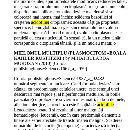
maturării celulei, apar următoarele modificări: reducerea taliei;
micșorarea raportului nucleu/citoplasmă; micșorarea nucleului,
dispariția nucleolilor; cromatina devine mai densă și se
colorează mai intens, mai închis; scăderea bazofiliei și
creșterea
acidofiliei
citoplasmei; aceasta câștigă proprietăți
specifice, hemoglobina. Legea sincronismului în evoluția
nucleu/citoplasmă În mod normal, evoluția citoplasmei este
paralelă cu cea a nucleului, în sensul că, la un nucleu tânăr
corespunde o citoplasmă tânără, și la un nucleu matur, o
MIELOMUL MULTIPLU (PLASMOCITOM –BOALA
KAHLER RUSTITZKI )
by MIHAI BULARDA
MOROZAN (
2010
)
[Corola-
publishinghouse/Science/1667_a_2959]
Corola-publishinghouse/Science/91987_a_92482
numărul segmentelor nucleare. Când formula deviază spre
stânga, cu predominanța celulelor tinere, este semnul unei
descărcări mai rapide și al hiperfuncției medulare. În bolile
parazitare(cu protozoare și viermi intestinali), în boli de piele,
afecțiuni alergice, leucocitoza este însoțită de
acidofilie
.
Leucocitoza poate fi și rezultatul unor malignități
hematologice (leucemii), caz în care predomină elementele
tinere ale seriei afectate de transformarea malignă. Scăderea
numărului de leucocite (leucopenie) caracterizează infecția