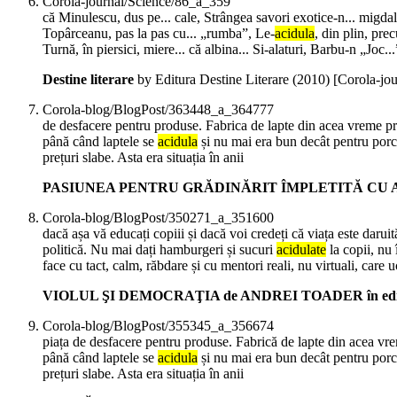
Corola-journal/Science/86_a_359
că Minulescu, dus pe... cale, Strângea savori exotice-n... migdal
Topârceanu, pas la pas cu... „rumba”, Le-
acidula
, din plin, pre
Turnă, în piersici, miere... că albina... Si-alaturi, Barbu-n „Joc..
Destine literare
by Editura Destine Literare (
2010
)
[Corola-jo
Corola-blog/BlogPost/363448_a_364777
de desfacere pentru produse. Fabrica de lapte din acea vreme prin
până când laptele se
acidula
și nu mai era bun decât pentru porci.
prețuri slabe. Asta era situația în anii
PASIUNEA PENTRU GRĂDINĂRIT ÎMPLETITĂ CU ARTA S
Corola-blog/BlogPost/350271_a_351600
dacă așa vă educați copiii și dacă voi credeți că viața este daru
politică. Nu mai dați hamburgeri și sucuri
acidulate
la copii, nu 
face cu tact, calm, răbdare și cu mentori reali, nu virtuali, care uc
VIOLUL ŞI DEMOCRAŢIA de ANDREI TOADER în ediţia n
Corola-blog/BlogPost/355345_a_356674
piața de desfacere pentru produse. Fabrică de lapte din acea vrem
până când laptele se
acidula
și nu mai era bun decât pentru porci.
prețuri slabe. Asta era situația în anii