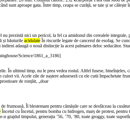
când sunt aproape gata. Între timp, ceapa se curăță, se taie și se călește 
l nu prezintă nici un pericol, la fel ca amidonul din cerealele integrale, 
ă și băuturile
acidulate
În riscurile legate de cancerul de esofag. Se cun
 indieni adaugă o nouă distincție la acest palmares deloc seducător. Studi
shinghouse/Science/1861_a_3186]
. În ultimul timp, nu le prea vedea rostul. Altfel fusese, bineînțeles, c
n culori vii. Acele zile de naștere aduseseră cu ele cutii împachetate frum
rostioare de ronțăit, „doar
atît de frumoasă, Îl blestemam pentru cămășile care se desfăceau la cusătu
e
Încetul cu Încetul, pentru bomba cu hidrogen, marș de protest, pentru to
te-n grajdul timpului, generația ’56, ’70, ’80, toate groggy, toate suport