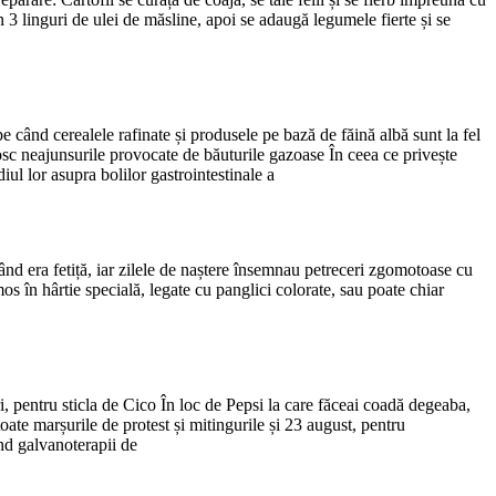
în 3 linguri de ulei de măsline, apoi se adaugă legumele fierte și se
pe când cerealele rafinate și produsele pe bază de făină albă sunt la fel
osc neajunsurile provocate de băuturile gazoase În ceea ce privește
ul lor asupra bolilor gastrointestinale a
ând era fetiță, iar zilele de naștere însemnau petreceri zgomotoase cu
os în hârtie specială, legate cu panglici colorate, sau poate chiar
ri, pentru sticla de Cico În loc de Pepsi la care făceai coadă degeaba,
ate marșurile de protest și mitingurile și 23 august, pentru
înd galvanoterapii de