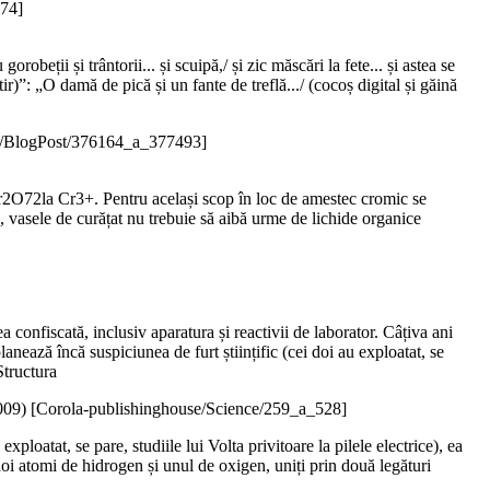
74]
gorobeții și trântorii... și scuipă,/ și zic măscări la fete... și astea se
ir)”: „O damă de pică și un fante de treflă.../ (cocoș digital și găină
g/BlogPost/376164_a_377493]
 Cr2O72la Cr3+. Pentru același scop în loc de amestec cromic se
, vasele de curățat nu trebuie să aibă urme de lichide organice
a confiscată, inclusiv aparatura și reactivii de laborator. Câțiva ani
lanează încă suspiciunea de furt științific (cei doi au exploatat, se
Structura
009
)
[Corola-publishinghouse/Science/259_a_528]
ploatat, se pare, studiile lui Volta privitoare la pilele electrice), ea
i atomi de hidrogen și unul de oxigen, uniți prin două legături