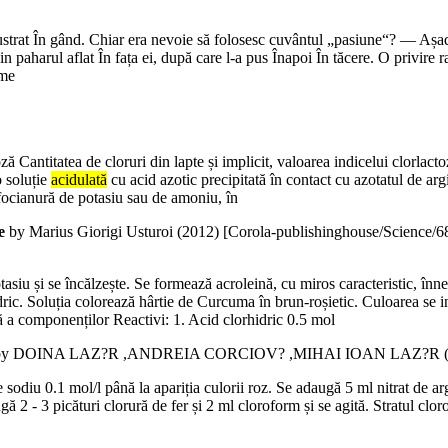
rat În gând. Chiar era nevoie să folosesc cuvântul „pasiune“? — Așadar,
in paharul aflat În fața ei, după care l-a pus Înapoi În tăcere. O privire
rme
oză Cantitatea de cloruri din lapte și implicit, valoarea indicelui clorlac
o soluție
acidulată
cu acid azotic precipitată în contact cu azotatul de argi
ulfocianură de potasiu sau de amoniu, în
e
by Marius Giorigi Usturoi (
2012
)
[Corola-publishinghouse/Science/
asiu și se încălzește. Se formează acroleină, cu miros caracteristic, înne
dric. Soluția colorează hârtie de Curcuma în brun-roșietic. Culoarea se 
ă a componenților Reactivi: 1. Acid clorhidric 0.5 mol
y DOINA LAZ?R ,ANDREIA CORCIOV? ,MIHAI IOAN LAZ?R 
sodiu 0.1 mol/l până la apariția culorii roz. Se adaugă 5 ml nitrat de argi
gă 2 - 3 picături clorură de fer și 2 ml cloroform și se agită. Stratul clor