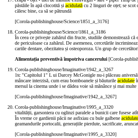
păstăile în apă clocotită și
acidulată
cu 2 linguri de oțet; se scot 
călesc bine, ca să se pătrundă
[Corola-publishinghouse/Science/1851_a_3176]
Corola-publishinghouse/Science/1861_a_3186
În ceea ce privește zahărul din fructe, studiile demonstrează că e
de periculoase ca zahărul. De asemenea, cercetările incrimineaz
cariile dentare, obezitatea și osteoporoza. Un grup de cercetători
Alimentația preventivă împotriva cancerului
[Corola-publi
Corola-publishinghouse/Imaginative/1942_a_3267
1tc "Capitolul 1" L ui Darcey McGonigle nu-i plăceau aniversările
mâncare interzisă, cum erau bomboanele și băuturile
acidulate
î
mersul la cinema unde i se dădea voie să mănânce și mai multe p
[Corola-publishinghouse/Imaginative/1942_a_3267]
Corola-publishinghouse/Imaginative/1995_a_3320
vitalității, garsoniera cu oglinzi paralele a bunicii care fusese 
În vreme ce gardienii păcii ne asfixiau cu bule galbene
acidulat
geamandurile portocalii, generațiile pierdute, sacrificate, arunca
[Corola-publishinghouse/Imaginative/1995_a_3320]