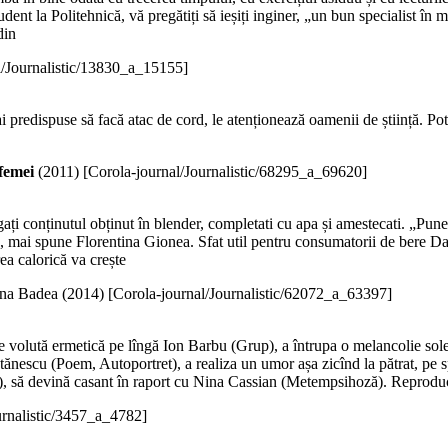
udent la Politehnică, vă pregătiți să ieșiți inginer, „un bun specialist în 
din
l/Journalistic/13830_a_15155]
 predispuse să facă atac de cord, le atenționează oamenii de știință. Pot
 femei
(
2011
)
[Corola-journal/Journalistic/68295_a_69620]
ugați conținutul obținut în blender, completati cu apa și amestecati. „P
, mai spune Florentina Gionea. Sfat util pentru consumatorii de bere Da
ea calorică va crește
na Badea (
2014
)
[Corola-journal/Journalistic/62072_a_63397]
ce volută ermetică pe lîngă Ion Barbu (Grup), a întrupa o melancolie sol
Stănescu (Poem, Autoportret), a realiza un umor așa zicînd la pătrat, p
i), să devină casant în raport cu Nina Cassian (Metempsihoză). Reprod
urnalistic/3457_a_4782]