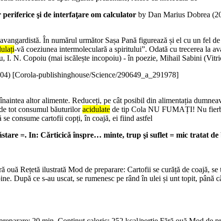
r periferice şi de interfaţare om calculator
by Dan Marius Dobrea (
2
 avangardistă. În numărul următor Sașa Pană figurează și el cu un fel de
ulați
-vă coeziunea intermoleculară a spiritului”. Odată cu trecerea la av
 I. N. Copoiu (mai iscălește incopoiu) - în poezie, Mihail Sabini (Vitrio
04
)
[Corola-publishinghouse/Science/290649_a_291978]
 înaintea altor alimente. Reduceți, pe cât posibil din alimentația dumne
 de tot consumul băuturilor
acidulate
de tip Cola NU FUMAȚI! Nu fierbeți f
 se consume cartofii copți, în coajă, ei fiind astfel
stare =. In: Cărticică înspre… minte, trup şi suflet = mic tratat d
ă ouă Rețetă ilustrată Mod de preparare: Cartofii se curăță de coajă, se 
bine. După ce s-au uscat, se rumenesc pe rând în ulei și unt topit, până c
 preparare: 20 min. Conținut caloric: 252 kcal/porție Fără ouă Mod de prep