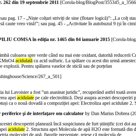
62 din 19 septembrie 2011
[Corola-blog/BlogPost/355345_a_3566
 sau pag. 17 - „Niște colțari striviți de sine (flotare logică)”: „La colț stau 
 să caute vreo vină!”; sau pag. 45 - „Activitate în autobuzul 9 (și în cimit
 COMSA în ediţia nr. 1465 din 04 ianuarie 2015
[Corola-blo
schimbă culoarea spre verde când nu mai este oxidant, datorită reducerii
de KMnO4
acidulată
cu acid sulfuric. La spălare cu acest din urmă amestec
e explozii. Pentru spălarea vaselor de sticlă sau de porțelan
ishinghouse/Science/267_a_501]
a lui Lavoisier a fost ”un asasinat juridic”, recuperând astfel toată avere
erea apei
acidulate
pe cale electrolitică. Deși asupra acestei descoperiri p
 totuși ca o nouă dovadă a compoziției apei: Electroliza apei acidulate 2. 
r periferice şi de interfaţare om calculator
by Dan Marius Dobrea (
2
stei descoperiri planează încă suspiciunea de furt științific (cei doi au ex
 apei
acidulate
2. Structura apei Molecula de apă H2O este formată din do
ria moleculei de apă. figurile prezentate, reiese că molecula de