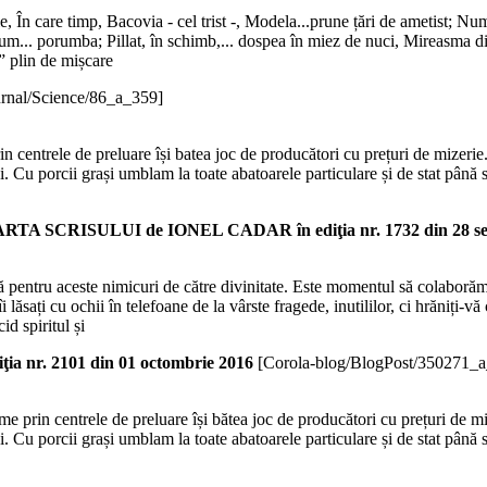
e, În care timp, Bacovia - cel trist -, Modela...prune țări de ametist; N
cum... porumba; Pillat, în schimb,... dospea în miez de nuci, Mireasma di
.” plin de mișcare
urnal/Science/86_a_359]
 centrele de preluare își batea joc de producători cu prețuri de mizerie. 
 Cu porcii grași umblam la toate abatoarele particulare și de stat până s
CRISULUI de IONEL CADAR în ediţia nr. 1732 din 28 sep
ită pentru aceste nimicuri de către divinitate. Este momentul să colaborăm
îi lăsați cu ochii în telefoane de la vârste fragede, inutililor, ci hrăniți-v
id spiritul și
r. 2101 din 01 octombrie 2016
[Corola-blog/BlogPost/350271_
e prin centrele de preluare își bătea joc de producători cu prețuri de miz
 Cu porcii grași umblam la toate abatoarele particulare și de stat până s