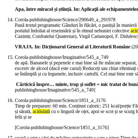
Apa, între miracol și științã. In: Aplicaţii ale echipamentelo
Corola-publishinghouse/Science/290649_a_291978
Pană textul programatic Gânduri în flăcări, o pastișă în manieră
portalul îndoliat al resemnării și în ritmul nebuniei colective
acid
Cazimir, Confratelui Quaternar), Virgil Carianopol, F. Didulescu,
VRAJA. In: Dicționarul General al Literaturii Române
(
20
Corola-publishinghouse/Imaginative/545_a_749
de apă. Bananele și pepenele e mai bine să fie mâncate separat,
excesiv de alcool (dacă este cazul) Reduceți sau chiar eliminați
se întâmplă și cu legumele, inclusiv cartofii. Cel mai bine este să
Cărticică înspre… minte, trup şi suflet = mic tratat de bună
publishinghouse/Imaginative/545_a_749]
Corola-publishinghouse/Science/1851_a_3176
Timp de preparare: 60 min. Conținut caloric: 251 kcal/porție Făr
și sărată,
acidulată
cu o lingură de oțet, apoi se scot și se scurg 
felii și se
[Corola-publishinghouse/Science/1851_a_3176]
ceapă • oțet • ulei de măsline extravirgin • sare • piper Timp de