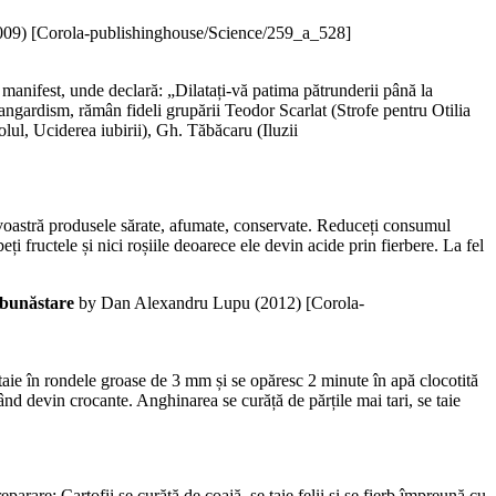
009
)
[Corola-publishinghouse/Science/259_a_528]
 manifest, unde declară: „Dilatați-vă patima pătrunderii până la
angardism, rămân fideli grupării Teodor Scarlat (Strofe pentru Otilia
lul, Uciderea iubirii), Gh. Tăbăcaru (Iluzii
avoastră produsele sărate, afumate, conservate. Reduceți consumul
ructele și nici roșiile deoarece ele devin acide prin fierbere. La fel
e bunăstare
by Dan Alexandru Lupu (
2012
)
[Corola-
taie în rondele groase de 3 mm și se opăresc 2 minute în apă clocotită
ând devin crocante. Anghinarea se curăță de părțile mai tari, se taie
arare: Cartofii se curăță de coajă, se taie felii și se fierb împreună cu