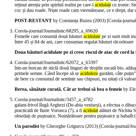
reținut atenția prin spiritul realist pe care-l
acidulați
cu ironie. St
coc și dau roade. Niște roade cam viermănoase, ce e drept, dar 
POST-RESTANT
by Constanța Buzea (
2003
)
[Corola-journa
Corola-journal/Journalistic/68295_a_69620
Femeile care consumă două băuturi
acidulate
pe zi sunt mult mai
între 45 și 84 de ani, care consumau regulat băuturi răcoritoare
Doua băuturi acidulate pe zi cresc riscul de atac de cord la
Corola-journal/Journalistic/62072_a_63397
într-un borcan de sticlă două linguri de drojdie uscată bio, adă
primele semne. Când începe să se
aciduleze
gustăm, câte puțin"
de bere cu consumul de semințe sau chipsuri, nu uitați că valoar
Berea, sănătate curată. Cât ar trebui să bea o femeie
by Ele
Corola-journal/Journalistic/3457_a_4782
galant-frivol lîngă Arghezi (De-abia veniseși), a efectua o diba
practicată de Ilarie Voronca (7), a fi
acidulat
alături de Nichita 
obsedați de puștoaice, Numărătoare pentru puștoaice și babalîc
Un parodist
by Gheorghe Grigurcu (
2013
)
[Corola-journal/Jo