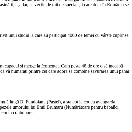
mașinării, așadar, ca zecile de mii de specialiști care doar în România se
rivit unui studiu la care au participat 4000 de femei cu vârste cuprinse
unem capacul și merge la fermentat. Cam peste 48 de ore o să înceapă
că vă numărați printre cei care adoră să combine savurarea unui pahar
emnă lîngă B. Fundoianu (Pastel), a sta cot la cot cu avangarda
e spezele umorului lui Emil Brumaru (Numărătoare pentru babalîci
ucem în continuare