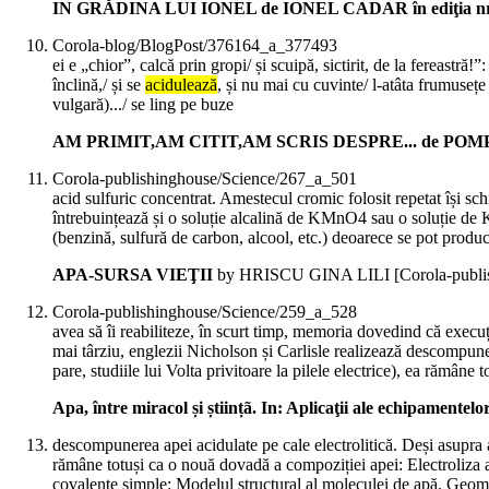
IN GRĂDINA LUI IONEL de IONEL CADAR în ediţia nr. 2
Corola-blog/BlogPost/376164_a_377493
ei e „chior”, calcă prin gropi/ și scuipă, sictirit, de la fereastră!”:
înclină,/ și se
acidulează
, și nu mai cu cuvinte/ l-atâta frumusețe
vulgară).../ se ling pe buze
AM PRIMIT,AM CITIT,AM SCRIS DESPRE... de POMPILIU
Corola-publishinghouse/Science/267_a_501
acid sulfuric concentrat. Amestecul cromic folosit repetat își 
întrebuințează și o soluție alcalină de KMnO4 sau o soluție 
(benzină, sulfură de carbon, alcool, etc.) deoarece se pot produc
APA-SURSA VIEŢII
by HRISCU GINA LILI
[Corola-publ
Corola-publishinghouse/Science/259_a_528
avea să îi reabiliteze, în scurt timp, memoria dovedind că execuți
mai târziu, englezii Nicholson și Carlisle realizează descompun
pare, studiile lui Volta privitoare la pilele electrice), ea rămâne
Apa, între miracol și științã. In: Aplicaţii ale echipamentelo
descompunerea apei acidulate pe cale electrolitică. Deși asupra ace
rămâne totuși ca o nouă dovadă a compoziției apei: Electroliza
covalente simple: Modelul structural al moleculei de apă. Geomet