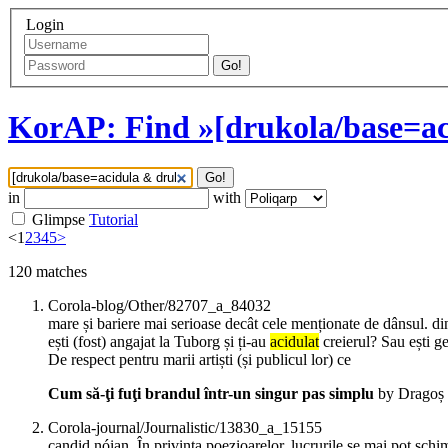
Login
Go!
KorAP: Find »[drukola/base=ac
Go!
in
with
Glimpse
Tutorial
<
1
2
3
4
5
>
120
matches
Corola-blog/Other/82707_a_84032
mare și bariere mai serioase decât cele menționate de dânsul. din 
ești (fost) angajat la Tuborg și ți-au
acidulat
creierul? Sau ești ge
De respect pentru marii artiști (și publicul lor) ce
Cum să-ţi fuţi brandul într-un singur pas simplu
by Dragoș 
Corola-journal/Journalistic/13830_a_15155
candid nóian. În privința poezioarelor, lucrurile se mai pot sch