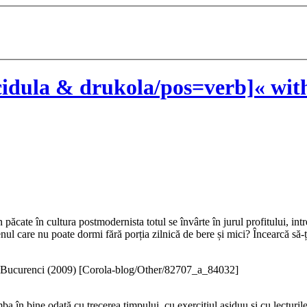
idula & drukola/pos=verb]« wit
păcate în cultura postmodernista totul se învârte în jurul profitului, int
nul care nu poate dormi fără porția zilnică de bere și mici? Încearcă să-ți
Bucurenci (
2009
)
[Corola-blog/Other/82707_a_84032]
imba în bine odată cu trecerea timpului, cu exercițiul asiduu și cu lectu