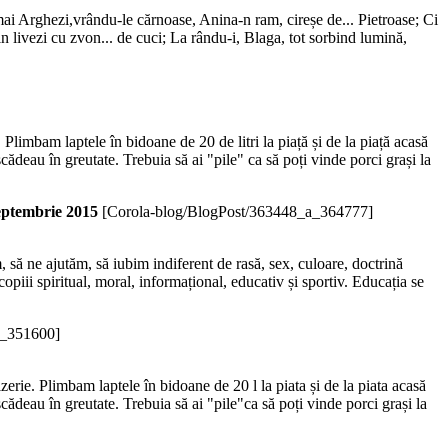
umai Arghezi,vrându-le cărnoase, Anina-n ram, cireșe de... Pietroase; Ci
n livezi cu zvon... de cuci; La rându-i, Blaga, tot sorbind lumină,
Plimbam laptele în bidoane de 20 de litri la piață și de la piață acasă
cădeau în greutate. Trebuia să ai "pile" ca să poți vinde porci grași la
tembrie 2015
[Corola-blog/BlogPost/363448_a_364777]
, să ne ajutăm, să iubim indiferent de rasă, sex, culoare, doctrină
ă copiii spiritual, moral, informațional, educativ și sportiv. Educația se
a_351600]
erie. Plimbam laptele în bidoane de 20 l la piata și de la piata acasă
cădeau în greutate. Trebuia să ai "pile"ca să poți vinde porci grași la