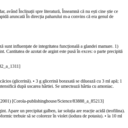
 având Înclinații spre literatură, Înseamnă că nu ești cine știe ce
 rapidă aruncată În direcția paharului m-a convins că era genul de
toză sunt influențate de integritatea funcțională a glandei mamare. 1)
nt. Cantitatea de azotat de argint este pusă în exces: o parte precipită
682_a_1311]
căcios (glicerină). • 3 g glicerină boraxată se diluează cu 3 ml apă; 1
intensifică după uscarea hârtiei. Se umectează hârtia cu amoniac.
(
2001
)
[Corola-publishinghouse/Science/83888_a_85213]
nt. Apare un precipitat galben, iar soluția are reacție acidă (teofilina).
oformic trebuie să se coloreze în violet (iodura de potasiu). • la 10 ml