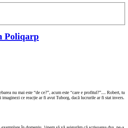
h Poliqarp
rebarea nu mai este “de ce?”, acum este “care e profitul?”.... Robert, tu
 imaginezi ce reacție ar fi avut Tuborg, dacă lucrurile ar fi stat invers.
rile exemplare în domeniu. }inem să vă asigurăm că scrisoarea dvs. ne-a