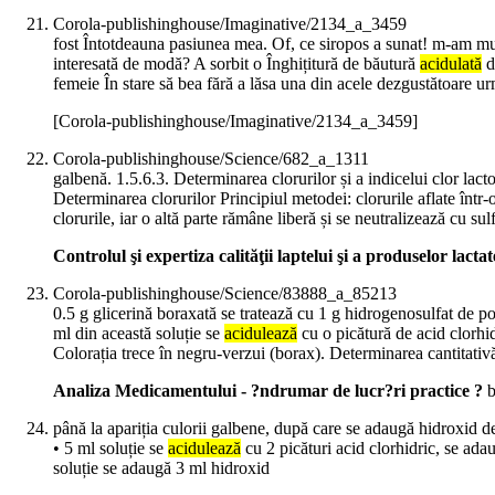
Corola-publishinghouse/Imaginative/2134_a_3459
fost Întotdeauna pasiunea mea. Of, ce siropos a sunat! m-am must
interesată de modă? A sorbit o Înghițitură de băutură
acidulată
d
femeie În stare să bea fără a lăsa una din acele dezgustătoare u
[Corola-publishinghouse/Imaginative/2134_a_3459]
Corola-publishinghouse/Science/682_a_1311
galbenă. 1.5.6.3. Determinarea clorurilor și a indicelui clor lact
Determinarea clorurilor Principiul metodei: clorurile aflate într-
clorurile, iar o altă parte rămâne liberă și se neutralizează cu s
Controlul şi expertiza calităţii laptelui şi a produselor lactat
Corola-publishinghouse/Science/83888_a_85213
0.5 g glicerină boraxată se tratează cu 1 g hidrogenosulfat de pot
ml din această soluție se
acidulează
cu o picătură de acid clorhi
Colorația trece în negru-verzui (borax). Determinarea cantitativ
Analiza Medicamentului - ?ndrumar de lucr?ri practice ?
b
până la apariția culorii galbene, după care se adaugă hidroxid de 
• 5 ml soluție se
acidulează
cu 2 picături acid clorhidric, se adau
soluție se adaugă 3 ml hidroxid