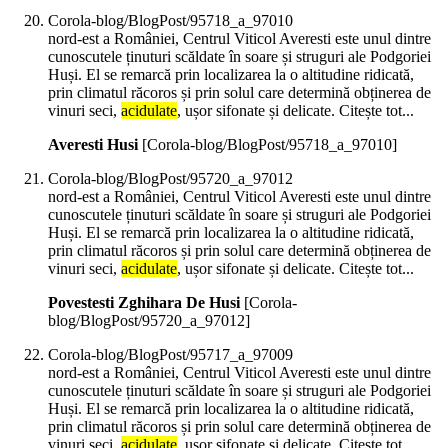
Corola-blog/BlogPost/95718_a_97010
nord-est a României, Centrul Viticol Averesti este unul dintre
cunoscutele ținuturi scăldate în soare și struguri ale Podgoriei
Huși. El se remarcă prin localizarea la o altitudine ridicată,
prin climatul răcoros și prin solul care determină obținerea de
vinuri seci,
acidulate
, ușor sifonate și delicate. Citește tot...
Averesti Husi
[Corola-blog/BlogPost/95718_a_97010]
Corola-blog/BlogPost/95720_a_97012
nord-est a României, Centrul Viticol Averesti este unul dintre
cunoscutele ținuturi scăldate în soare și struguri ale Podgoriei
Huși. El se remarcă prin localizarea la o altitudine ridicată,
prin climatul răcoros și prin solul care determină obținerea de
vinuri seci,
acidulate
, ușor sifonate și delicate. Citește tot...
Povestesti Zghihara De Husi
[Corola-
blog/BlogPost/95720_a_97012]
Corola-blog/BlogPost/95717_a_97009
nord-est a României, Centrul Viticol Averesti este unul dintre
cunoscutele ținuturi scăldate în soare și struguri ale Podgoriei
Huși. El se remarcă prin localizarea la o altitudine ridicată,
prin climatul răcoros și prin solul care determină obținerea de
vinuri seci,
acidulate
, ușor sifonate și delicate. Citește tot...