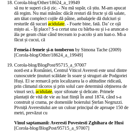
Corola-blog/Other/18624_a_19949
să nu te superi că-ți zic. - Nu mă supăr, că știu. M-am apucat
dă regim. Nu mai mănânc dăcât resturi dă fructe și dă salate,
am tăiat complect cojile dă pâine, anbalajele dă dulciuri și
resturile dă sucuri
acidulate
. - Foarte bine, fată. Da’ ce ojă
mișto ai. - Îți place? S-a certat una cu bărba-su și i-a aruncat-o
ăla pe geam chiar când treceam io p-acolo și am luat-o. Mi-a
făcut și cucui, că
Femeia-i femeie și-n tomberon
by Simona Tache (
2009
)
[Corola-blog/Other/18624_a_19949]
Corola-blog/BlogPost/95715_a_97007
nord-est a României, Centrul Viticol Averesti este unul dintre
cunoscutele ținuturi scăldate în soare și struguri ale Podgoriei
Huși. El se remarcă prin localizarea la o altitudine ridicată,
prin climatul răcoros și prin solul care determină obținerea de
vinuri seci,
acidulate
, ușor sifonate și delicate. Primele
plantații de vită de vie au luat ființă În anul 1874, când s-a
construit și crama, pe domeniile boierului Ștefan Negruzzi.
Pivniță Averestiului are un culoar principal de aproape 150 de
metri, prevăzut cu
Vinul saptamanii: Averesti Povestesti Zghihara de Husi
[Corola-blog/BlogPost/95715_a_97007]