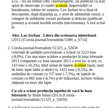
a.l.ș. - era un rafinat critic cinematografic, un publicist cu acut
spirit de observație și condei
acidulat
. Imprevizibil ca
întotdeauna, iubitor de surprize, Leo Șerban ne-a lăsat să
descoperim, după dispariția sa, o serie de admirabile eseuri, o
culegere de nebănuite versuri profunde și delicate (publicate
postum) și această insolită novella (microroman). A fost scrisă
în
Alex. Leo Șerban - Litera din scrisoarea misterioasă
(
2011
)
[Corola-journal/Journalistic/5389_a_6714]
Corola-journal/Journalistic/51325_a_52650
colectată de unitățile procesatoare a scăzut cu 5223 tone
(-8,0%). Cea mai mare scădere a producției în luna februarie
2013 comparativ cu luna ianuarie 2013 a avut loc la unt, cu
143 tone (-16,2%), fiind urmat de laptele
acidulat
(iaurt, iaurt
de băut, lapte bătut și altele) cu 1422 tone (-9,2%), de
smântâna de consum cu 337 tone (-7,5%), de laptele de
consum cu 882 tone (-4,7%) și de brânzeturi, inclusiv brânza
obținută exclusiv din lapte
Cu cât a scăzut producția laptelui de vacă în luna
februarie
by Bratu Iulian (
2013
)
[Corola-
journal/Journalistic/51325_a_52650]
și brânzeturi inclusiv brânza obținută exclusiv din lapte de