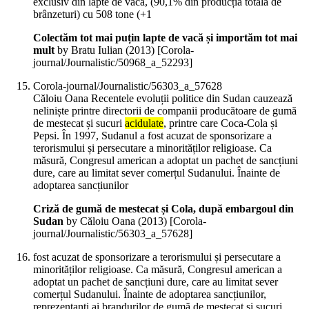
exclusiv din lapte de vacă, (90,1% din producția totală de
brânzeturi) cu 508 tone (+1
Colectăm tot mai puțin lapte de vacă și importăm tot mai
mult
by Bratu Iulian (
2013
)
[Corola-
journal/Journalistic/50968_a_52293]
Corola-journal/Journalistic/56303_a_57628
Căloiu Oana Recentele evoluții politice din Sudan cauzează
neliniște printre directorii de companii producătoare de gumă
de mestecat și sucuri
acidulate
, printre care Coca-Cola și
Pepsi. În 1997, Sudanul a fost acuzat de sponsorizare a
terorismului și persecutare a minorităților religioase. Ca
măsură, Congresul american a adoptat un pachet de sancțiuni
dure, care au limitat sever comerțul Sudanului. Înainte de
adoptarea sancțiunilor
Criză de gumă de mestecat și Cola, după embargoul din
Sudan
by Căloiu Oana (
2013
)
[Corola-
journal/Journalistic/56303_a_57628]
fost acuzat de sponsorizare a terorismului și persecutare a
minorităților religioase. Ca măsură, Congresul american a
adoptat un pachet de sancțiuni dure, care au limitat sever
comerțul Sudanului. Înainte de adoptarea sancțiunilor,
reprezentanți ai brandurilor de gumă de mestecat și sucuri