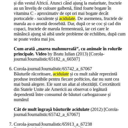
și din vestul Africii. Atunci când ajung la maturitate, fructele
au un înveliș de culoare galbenă, fiind foarte bogate în
vitamina C - aproximativ de opt ori mai bogate decât
portocalele - suculente și
acidulate
. De asemenea, fructele de
marula au o aromă deosebită. Dar, după ce se coc și cad din
copaci, fructele de marula fermentează, iar cei care le
mănâncă ajung să aibă unele probleme de echilibru, după cum
se poate vedea mai jos.
Cum arată „marea mahmureală”, cu animale în rolurile
principale. Video
by Bratu Iulian (
2013
)
[Corola-
journal/Journalistic/65182_a_66507]
Corola-journal/Journalistic/65742_a_67067
Băuturile răcoritoare,
acidulate
și cu mult zahăr reprezintă
produse irezistibile pentru fiecare pofticios, dar nu sunt cea
mai bună alegere. Ele sunt un aliat al obezității. Cercetătorii
din Statele Unite ale Americii au observat o legătură
dependentă între consumul de băuturi carbogazoase și
numărul
Cât de mult îngraşă băuturile acidulate
(
2012
)
[Corola-
journal/Journalistic/65742_a_67067]
Corola-journal/Journalistic/65913_a_67238