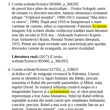
Corola-website/Science/305066_a_306395
de poezii lirice pline de muzicalitate. - Fiodor Sologub, autor
de romane cu descrieri macabre, fantasic-demoniace (romanul
trilogie "Vrăjitorul morților", 1908-1913; romanul "Mai dulce
ca otrava", 1908). După anul 1910 se înregistrează o mare
varietate de curente, stiluri și experimente: Futurism
Acmeism
Imagism Alți scriitori rămân credincioși tradiției marii literaturi
ruse din secolul al XIX-lea: - Aleksandr Ivanovici Kuprin -
Ivan Alekseievici Bunin, Premiul Nobel pentru literatură,
1933. Primii ani după revoluție sunt caracterizați prin apariția
diverselor curente de avangardă, nu rareori rivalizând
Literatura rusă
(
2017
)
[Corola-
website/Science/305066_a_306395]
Corola-website/Science/327502_a_328831
al doilea val” de emigrație evreiască în Palestina. Uneori,
poeta se identifică cu figuri feminine din Biblie, precum
omonima ei Rahel din poveștile patriarhilor, și Mihal, soția
regelui David. Se remarcă influența creativă asupra ei a
imagismului francez și a
acmeismului
rus, al cărui principal
reprezentant a fost Anna Ahmatova. Stilul lui Rahel reflecta
aspirațiile acestui din urmă curent spre simplitatea limbajului,
concizie, precizie. Rahel a mai scris și o comedie într-un act
intitulat „Satisfacție mintală”, care a fost jucată