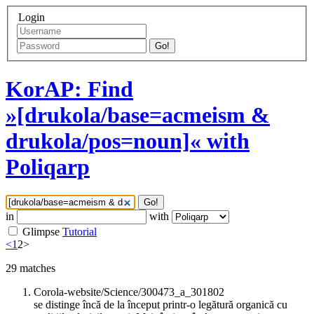
Login
Go!
KorAP: Find
»[drukola/base=acmeism &
drukola/pos=noun]« with
Poliqarp
Go!
in
with
Glimpse
Tutorial
<
1
2
>
29
matches
Corola-website/Science/300473_a_301802
se distinge încă de la început printr-o legătură organică cu