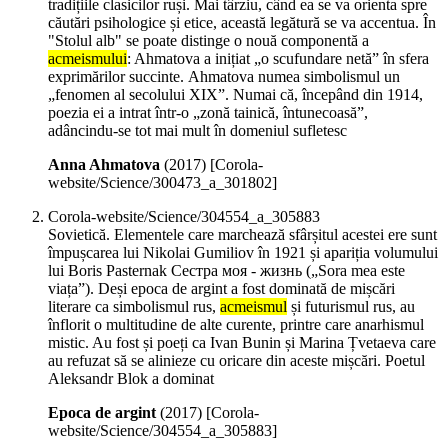
tradițiile clasicilor ruși. Mai târziu, când ea se va orienta spre
căutări psihologice și etice, această legătură se va accentua. În
"Stolul alb" se poate distinge o nouă componentă a
acmeismului
: Ahmatova a inițiat „o scufundare netă” în sfera
exprimărilor succinte. Аhmatova numea simbolismul un
„fenomen al secolului XIX”. Numai că, începând din 1914,
poezia ei a intrat într-o „zonă tainică, întunecoasă”,
adâncindu-se tot mai mult în domeniul sufletesc
Anna Ahmatova
(
2017
)
[Corola-
website/Science/300473_a_301802]
Corola-website/Science/304554_a_305883
Sovietică. Elementele care marchează sfârșitul acestei ere sunt
împușcarea lui Nikolai Gumiliov în 1921 și apariția volumului
lui Boris Pasternak Сестра моя - жизнь („Sora mea este
viața”). Deși epoca de argint a fost dominată de mișcări
literare ca simbolismul rus,
acmeismul
și futurismul rus, au
înflorit o multitudine de alte curente, printre care anarhismul
mistic. Au fost și poeți ca Ivan Bunin și Marina Țvetaeva care
au refuzat să se alinieze cu oricare din aceste mișcări. Poetul
Aleksandr Blok a dominat
Epoca de argint
(
2017
)
[Corola-
website/Science/304554_a_305883]